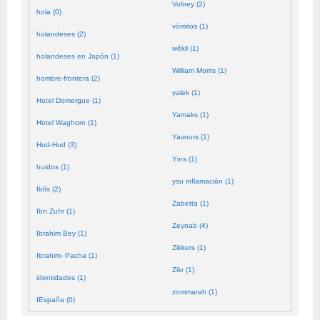
Volney (2)
hola (0)
vómitos (1)
holandeses (2)
wékil (1)
holandeses en Japón (1)
William Morris (1)
hombre-frontera (2)
yalek (1)
Hotel Domergue (1)
Yamaks (1)
Hotel Waghorn (1)
Yavours (1)
Hud-Hud (3)
Yins (1)
huidos (1)
ysu inflamación (1)
Iblís (2)
Zabetta (1)
Ibn Zuhr (1)
Zeynab (4)
Ibrahim Bey (1)
Zikkers (1)
Ibrahim- Pacha (1)
Zikr (1)
identidades (1)
zommarah (1)
IEspaña (0)