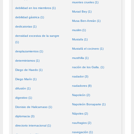
muertes crueles (1)
debilidad en los miembros (1)
Murad Bey (1)
debilidad gástrica (1)
Musa Ben-Amrán (1)
dedicatorias (1)
muslim (1)
densidad excesiva de la sangre
Mustafa (1)
(1)
Mustafá el cocinero (1)
desplazamientos (1)
musthilla (1)
determinismos (1)
nación de los Galla. (1)
Diego de Haedo (1)
nadador (3)
Diego Marín (1)
nadadores (8)
difusión (1)
Napoleón (2)
digestivo (1)
Napoleón Bonaparte (1)
Dionisio de Halicarnaso (1)
Nápoles (2)
diplomacia (3)
naufragios (2)
directorio internacional (1)
navegación (1)