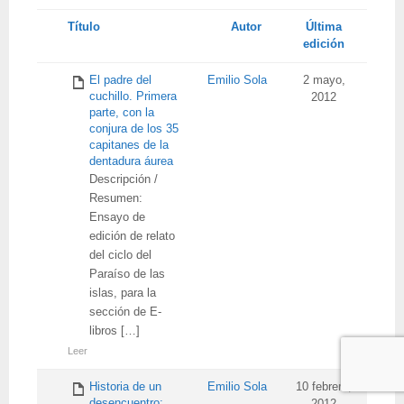
Tienes
Título
Autor
Última
adjunto
edición
El padre del
Emilio Sola
2 mayo,
cuchillo. Primera
2012
parte, con la
conjura de los 35
capitanes de la
dentadura áurea
Descripción /
Resumen:
Ensayo de
edición de relato
del ciclo del
Paraíso de las
islas, para la
sección de E-
libros […]
Leer
Historia de un
Emilio Sola
10 febrero,
desencuentro: