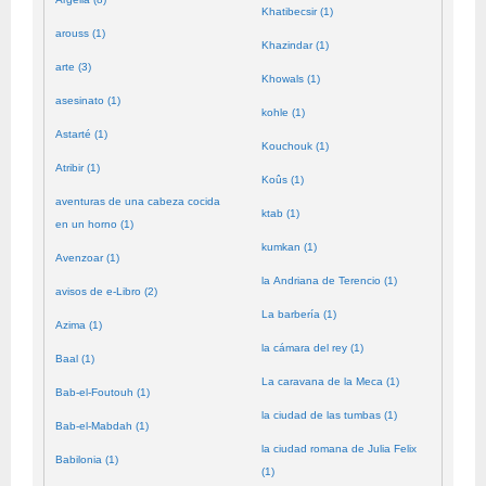
Khatibecsir (1)
arouss (1)
Khazindar (1)
arte (3)
Khowals (1)
asesinato (1)
kohle (1)
Astarté (1)
Kouchouk (1)
Atribir (1)
Koûs (1)
aventuras de una cabeza cocida
ktab (1)
en un horno (1)
kumkan (1)
Avenzoar (1)
la Andriana de Terencio (1)
avisos de e-Libro (2)
La barbería (1)
Azima (1)
la cámara del rey (1)
Baal (1)
La caravana de la Meca (1)
Bab-el-Foutouh (1)
la ciudad de las tumbas (1)
Bab-el-Mabdah (1)
la ciudad romana de Julia Felix
Babilonia (1)
(1)