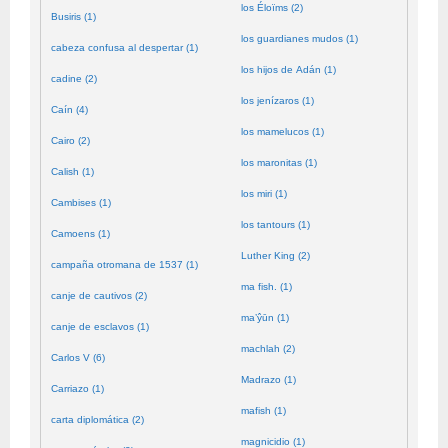
los Éloïms (2)
Busiris (1)
los guardianes mudos (1)
cabeza confusa al despertar (1)
los hijos de Adán (1)
cadine (2)
los jenízaros (1)
Caín (4)
los mamelucos (1)
Cairo (2)
los maronitas (1)
Calish (1)
los miri (1)
Cambises (1)
los tantours (1)
Camoens (1)
Luther King (2)
campaña otromana de 1537 (1)
ma fish. (1)
canje de cautivos (2)
ma’ŷūn (1)
canje de esclavos (1)
machlah (2)
Carlos V (6)
Madrazo (1)
Carriazo (1)
mafish (1)
carta diplomática (2)
magnicidio (1)