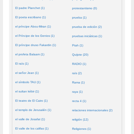
El padre Planchet (1)
protestantismo (0)
El poeta escribano (1)
prueba (1)
el príncipe Abou-Miran (1)
prueba de edición (2)
el Príncipe de los Genios (1)
pruebas iniciáticas (1)
El príncipe druso Fakardin (1)
Ptah (1)
el profeta Balaam (1)
Quijote (20)
El raïs (1)
RADIO (1)
el señor Jean (1)
raïs (2)
el símbolo TAU (1)
Rama (1)
el sultan kébir (1)
raya (1)
El teatro de El Cairo (1)
recta 4 (1)
el templo de Jerusalén (1)
relaciones internacionales (2)
el valle de Josafat (1)
religión (12)
El valle de los califas (1)
Religiones (1)