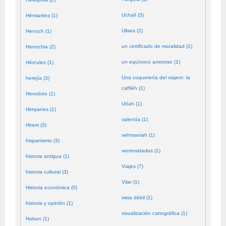
Uchalí (3)
Hémiarites (1)
Ulises (2)
Henoch (1)
un certificado de moralidad (1)
Henochia (2)
un equívoco amoroso (1)
Hércules (1)
Una coquetería del viajero: la
herejía (3)
caffiéh (1)
Herodoto (1)
Uríah (1)
Himyaríes (1)
valentía (1)
Hiram (3)
vehmaniah (1)
hispanismo (3)
ventosidades (1)
historia antigua (1)
Viajes (7)
historia cultural (3)
Vilar (1)
Historia económica (0)
vista débil (1)
historia y opinión (1)
visualización cartográfica (1)
Hoben (1)