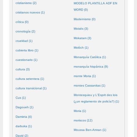
cristianismo (2)
MODELO PLANTILLA ADF EN
WORD (0)
cristianos nuevos (1)
Modernismo (0)
crítica (0)
Moisés (3)
cronología (2)
Mokatam (3)
crueldad (1)
Molóch (1)
cubierta libro (1)
Monarquía Católica (1)
cuestionario (1)
monarquía hispánica (9)
cultura (3)
monte Moria (1)
cultura setentera (1)
montes Cassanitas (1)
cultura transicional (1)
Montesquieu y L'Esprit des lois
Cus (1)
(¿un reglamento de policía?) (1)
Dagoueh (1)
Moria (1)
Damieta (4)
moriscos (12)
darbuka (1)
Moussa Ben-Amran (1)
David (2)