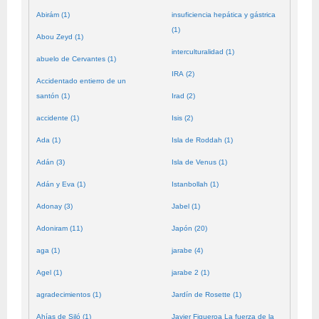
Abirám (1)
insuficiencia hepática y gástrica
(1)
Abou Zeyd (1)
interculturalidad (1)
abuelo de Cervantes (1)
IRA (2)
Accidentado entierro de un
santón (1)
Irad (2)
accidente (1)
Isis (2)
Ada (1)
Isla de Roddah (1)
Adán (3)
Isla de Venus (1)
Adán y Eva (1)
Istanbollah (1)
Adonay (3)
Jabel (1)
Adoniram (11)
Japón (20)
aga (1)
jarabe (4)
Agel (1)
jarabe 2 (1)
agradecimientos (1)
Jardín de Rosette (1)
Ahías de Siló (1)
Javier Figueroa La fuerza de la