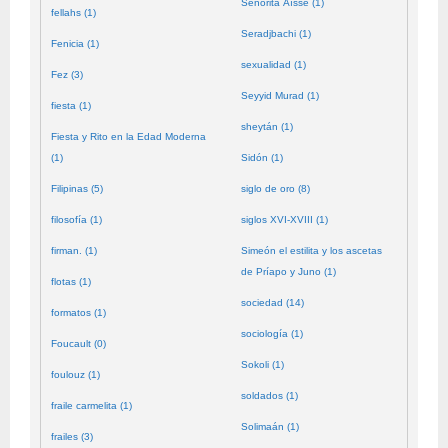
Señorita Aïssé (1)
fellahs (1)
Seradjbachi (1)
Fenicia (1)
sexualidad (1)
Fez (3)
Seyyid Murad (1)
fiesta (1)
sheytán (1)
Fiesta y Rito en la Edad Moderna
(1)
Sidón (1)
Filipinas (5)
siglo de oro (8)
filosofía (1)
siglos XVI-XVIII (1)
firman. (1)
Simeón el estilita y los ascetas
de Príapo y Juno (1)
flotas (1)
sociedad (14)
formatos (1)
sociología (1)
Foucault (0)
Sokoli (1)
foulouz (1)
soldados (1)
fraile carmelita (1)
Solimaán (1)
frailes (3)