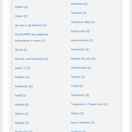
tormenta (1)
Giblim (1)
Touloun (1)
Gizeh (2)
Toussoun-Bey (1)
gli cani e gli francesi (1)
traducción (3)
GLOSARIO de palabras
traducciones (1)
extranjeras o raras (1)
Transición (1)
Gozzi (1)
tratado de paz (2)
Guerra civil irlandesa (2)
Trebisonda (1)
guión 1 (1)
Trípolo (1)
Gulliver (1)
Tubal (1)
habbarah (1)
Tubalcaín (3)
hadji (1)
Tubalcaín o Tubal-Caín (1)
Hakem (6)
Túnez (2)
Harem (1)
turco nadador (1)
Hedjaz (1)
Turquía (1)
Heliópolis (2)