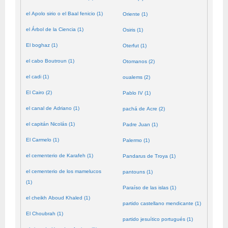
el Apolo sirio o el Baal fenicio (1)
Oriente (1)
el Árbol de la Ciencia (1)
Osiris (1)
El boghaz (1)
Oterfut (1)
el cabo Boutroun (1)
Otomanos (2)
el cadi (1)
oualems (2)
El Cairo (2)
Pablo IV (1)
el canal de Adriano (1)
pachá de Acre (2)
el capitán Nicolás (1)
Padre Juan (1)
El Carmelo (1)
Palermo (1)
el cementerio de Karafeh (1)
Pandarus de Troya (1)
el cementerio de los mamelucos
pantouns (1)
(1)
Paraíso de las islas (1)
el cheikh Aboud Khaled (1)
partido castellano mendicante (1)
El Choubrah (1)
partido jesuítico portugués (1)