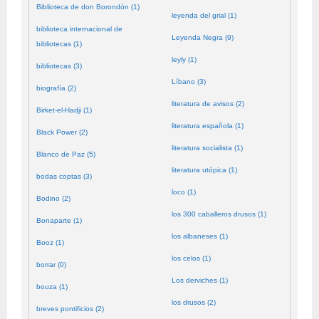
Biblioteca de don Borondón (1)
leyenda del grial (1)
biblioteca internacional de
Leyenda Negra (9)
bibliotecas (1)
leyly (1)
bibliotecas (3)
Líbano (3)
biografía (2)
literatura de avisos (2)
Birket-el-Hadji (1)
literatura española (1)
Black Power (2)
literatura socialista (1)
Blanco de Paz (5)
literatura utópica (1)
bodas coptas (3)
loco (1)
Bodino (2)
los 300 caballeros drusos (1)
Bonaparte (1)
los albaneses (1)
Booz (1)
los celos (1)
borrar (0)
Los derviches (1)
bouza (1)
los drusos (2)
breves pontificios (2)