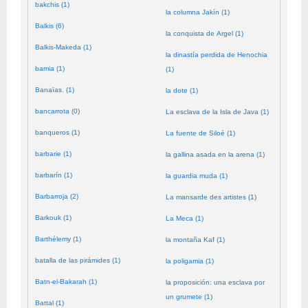
bakchis (1)
la columna Jakín (1)
Balkis (6)
la conquista de Argel (1)
Balkis-Makeda (1)
la dinastía perdida de Henochia
bamia (1)
(1)
Banaïas. (1)
la dote (1)
bancarrota (0)
La esclava de la Isla de Java (1)
banqueros (1)
La fuente de Siloé (1)
barbarie (1)
la gallina asada en la arena (1)
barbarín (1)
la guardia muda (1)
Barbarroja (2)
La mansarde des artistes (1)
Barkouk (1)
La Meca (1)
Barthélemy (1)
la montaña Kaf (1)
batalla de las pirámides (1)
la poligamia (1)
Batn-el-Bakarah (1)
la proposición: una esclava por
un grumete (1)
Battal (1)