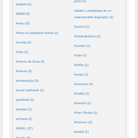
judío (1)
amistad (1)
kabibé o problemas de un
AMOR (3)
malentendido lingüístico (1)
Amrou (5)
Kachef (1)
Amrou el carpintero fenicio (1)
Kahwedji-bachi (1)
Anomia (2)
Karafeh (1)
Antar (1)
Kater (1)
Antonio de Sosa (6)
Kefrén (1)
Antoura (5)
Keops (1)
antropología (5)
Kesrouan (4)
aouss habbarah (1)
Khaiffa (1)
apartheid (2)
khamsín (2)
arcadas (1)
Khan Ghafar (1)
archivos (2)
Khanoun (2)
ARGEL (27)
khatbé (1)
Argelia (8)