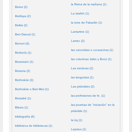
la Reina de la mañana (1)
Beirut (2)
La sirafeh (1)
Bekfaya (2)
la torre de Fakardin (1)
Belkis (2)
Lamartine (1)
Ben-Daoud (1)
Lamec (2)
Benoni (4)
las cancrelats o cucarachas (1)
Berbería (1)
las columnas Jakin y Booz (1)
Besestaín (1)
Las esclavas (2)
Betania (2)
las langostas (1)
Bethmérie (3)
Las pirámides (2)
Bethmérie o Beit Meri (1)
las profesiones de fe. (1)
Betsabé (1)
las pruebas de "iniciación" en la
Bibars (1)
pirámide (1)
bibliografía (6)
laʿūq (1)
biblioteca de bibliotecas (1)
Lepsius (1)