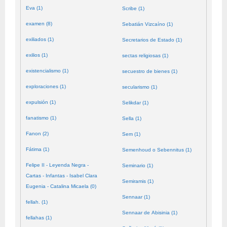
Eva (1)
Scribe (1)
examen (8)
Sebatián Vizcaíno (1)
exiliados (1)
Secretarios de Estado (1)
exilios (1)
sectas religiosas (1)
existencialismo (1)
secuestro de bienes (1)
exploraciones (1)
secularismo (1)
expulsión (1)
Selikdar (1)
fanatismo (1)
Sella (1)
Fanon (2)
Sem (1)
Fátima (1)
Semenhoud o Sebennitus (1)
Felipe II - Leyenda Negra -
Seminario (1)
Cartas - Infantas - Isabel Clara
Semiramis (1)
Eugenia - Catalina Micaela (0)
Sennaar (1)
fellah. (1)
Sennaar de Abisinia (1)
fellahas (1)