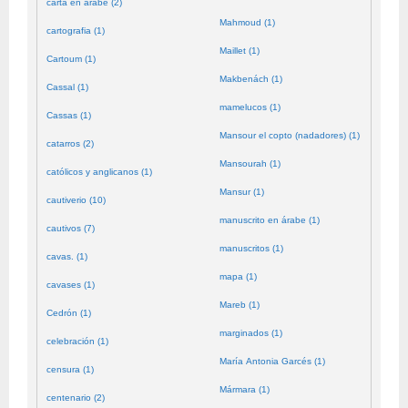
carta en árabe (2)
Mahmoud (1)
cartografia (1)
Maillet (1)
Cartoum (1)
Makbenách (1)
Cassal (1)
mamelucos (1)
Cassas (1)
Mansour el copto (nadadores) (1)
catarros (2)
Mansourah (1)
católicos y anglicanos (1)
Mansur (1)
cautiverio (10)
manuscrito en árabe (1)
cautivos (7)
manuscritos (1)
cavas. (1)
mapa (1)
cavases (1)
Mareb (1)
Cedrón (1)
marginados (1)
celebración (1)
María Antonia Garcés (1)
censura (1)
Mármara (1)
centenario (2)