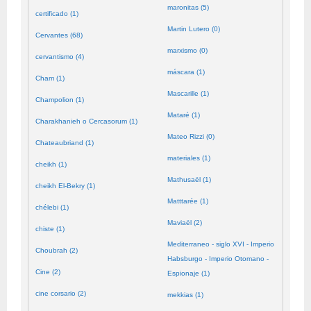
maronitas (5)
certificado (1)
Martin Lutero (0)
Cervantes (68)
marxismo (0)
cervantismo (4)
máscara (1)
Cham (1)
Mascarille (1)
Champolion (1)
Mataré (1)
Charakhanieh o Cercasorum (1)
Mateo Rizzi (0)
Chateaubriand (1)
materiales (1)
cheikh (1)
Mathusaël (1)
cheikh El-Bekry (1)
Matttarée (1)
chélebi (1)
Maviaël (2)
chiste (1)
Mediterraneo - siglo XVI - Imperio
Choubrah (2)
Habsburgo - Imperio Otomano -
Cine (2)
Espionaje (1)
cine corsario (2)
mekkias (1)