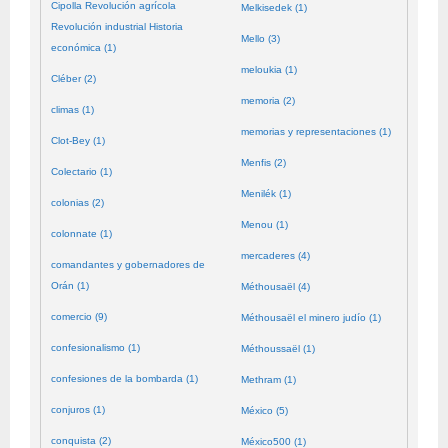
Cipolla Revolución agrícola
Melkisedek (1)
Revolución industrial Historia
Mello (3)
económica (1)
meloukia (1)
Cléber (2)
memoria (2)
climas (1)
memorias y representaciones (1)
Clot-Bey (1)
Menfis (2)
Colectario (1)
Menilék (1)
colonias (2)
Menou (1)
colonnate (1)
mercaderes (4)
comandantes y gobernadores de
Orán (1)
Méthousaël (4)
comercio (9)
Méthousaël el minero judío (1)
confesionalismo (1)
Méthoussaël (1)
confesiones de la bombarda (1)
Methram (1)
conjuros (1)
México (5)
conquista (2)
México500 (1)