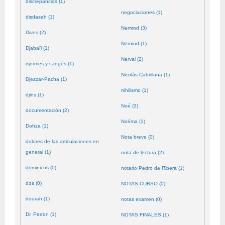
discrepancias (1)
negociaciones (1)
disdasah (1)
Nemrod (3)
Dives (2)
Nemrud (1)
Djabaïl (1)
Nerval (2)
djermes y canges (1)
Nicolás Cabrillana (1)
Djezzar-Pacha (1)
nihilismo (1)
djins (1)
Noé (3)
documentación (2)
Noéma (1)
Dohza (1)
Nota breve (0)
dolores de las articulaciones en
general (1)
nota de lectura (2)
dominicos (0)
notario Pedro de Ribera (1)
dos (0)
NOTAS CURSO (0)
dourah (1)
notas examen (0)
Dr. Perron (1)
NOTAS FINALES (1)