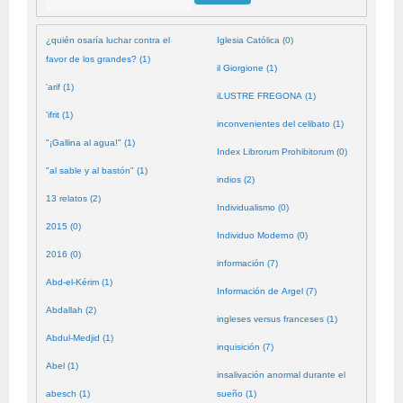
¿quién osaría luchar contra el
Iglesia Católica (0)
favor de los grandes? (1)
il Giorgione (1)
'arif (1)
iLUSTRE FREGONA (1)
'ifrit (1)
inconvenientes del celibato (1)
"¡Gallina al agua!" (1)
Index Librorum Prohibitorum (0)
"al sable y al bastón" (1)
indios (2)
13 relatos (2)
Individualismo (0)
2015 (0)
Individuo Moderno (0)
2016 (0)
información (7)
Abd-el-Kérim (1)
Información de Argel (7)
Abdallah (2)
ingleses versus franceses (1)
Abdul-Medjid (1)
inquisición (7)
Abel (1)
insalivación anormal durante el
abesch (1)
sueño (1)