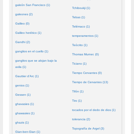
galeón San Francisco (1)
Tchiboukji (1)
galeones (2)
Tebas (1)
Galileo (0)
Telémaco (1)
Galileo herético (1)
temperamentos (1)
Gandhi (2)
Teócrito (1)
ganglios en el cuello (1)
Thomas Murner. (0)
ganglios que se alojan bajo la
Ticiano (1)
axila (1)
Tiempo Cervantes (0)
Gauttier d'Arc (1)
Tiempo de Cervantes (13)
genios (1)
Tifón (1)
Gessen (1)
Tiro (1)
ghavasies (1)
tocados por el dedo de dios (1)
ghawasies (1)
tolerancia (2)
ghazis (1)
Topografía de Argel (3)
Gian-ben-Gian (1)