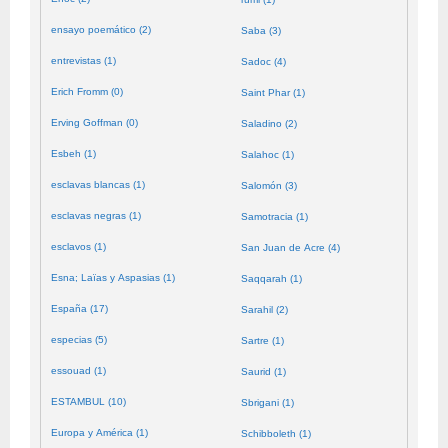
ensayo poemático (2)
Saba (3)
entrevistas (1)
Sadoc (4)
Erich Fromm (0)
Saint Phar (1)
Erving Goffman (0)
Saladino (2)
Esbeh (1)
Salahoc (1)
esclavas blancas (1)
Salomón (3)
esclavas negras (1)
Samotracia (1)
esclavos (1)
San Juan de Acre (4)
Esna; Laïas y Aspasias (1)
Saqqarah (1)
España (17)
Sarahil (2)
especias (5)
Sartre (1)
essouad (1)
Saurid (1)
ESTAMBUL (10)
Sbrigani (1)
Europa y América (1)
Schibboleth (1)