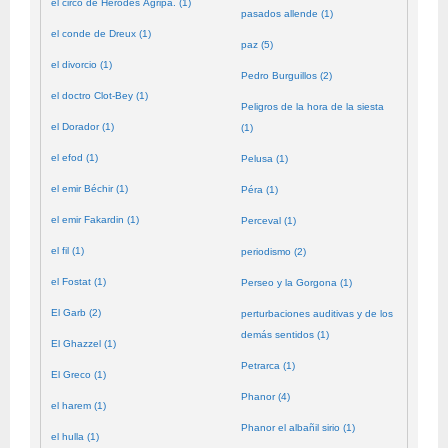
el circo de Herodes Agripa. (1)
pasados allende (1)
el conde de Dreux (1)
paz (5)
el divorcio (1)
Pedro Burguillos (2)
el doctro Clot-Bey (1)
Peligros de la hora de la siesta
el Dorador (1)
(1)
el efod (1)
Pelusa (1)
el emir Béchir (1)
Péra (1)
el emir Fakardin (1)
Perceval (1)
el fil (1)
periodismo (2)
el Fostat (1)
Perseo y la Gorgona (1)
El Garb (2)
perturbaciones auditivas y de los
demás sentidos (1)
El Ghazzel (1)
Petrarca (1)
El Greco (1)
Phanor (4)
el harem (1)
Phanor el albañil sirio (1)
el hulla (1)