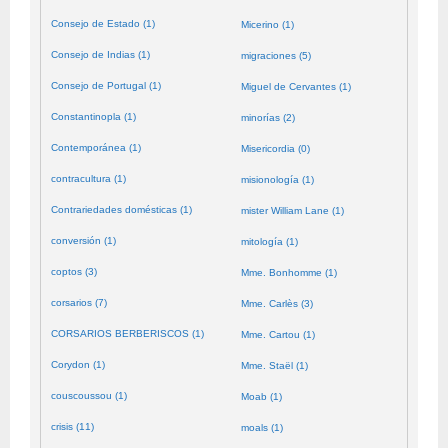
Consejo de Estado (1)
Micerino (1)
Consejo de Indias (1)
migraciones (5)
Consejo de Portugal (1)
Miguel de Cervantes (1)
Constantinopla (1)
minorías (2)
Contemporánea (1)
Misericordia (0)
contracultura (1)
misionología (1)
Contrariedades domésticas (1)
mister William Lane (1)
conversión (1)
mitología (1)
coptos (3)
Mme. Bonhomme (1)
corsarios (7)
Mme. Carlès (3)
CORSARIOS BERBERISCOS (1)
Mme. Cartou (1)
Corydon (1)
Mme. Staël (1)
couscoussou (1)
Moab (1)
crisis (11)
moals (1)