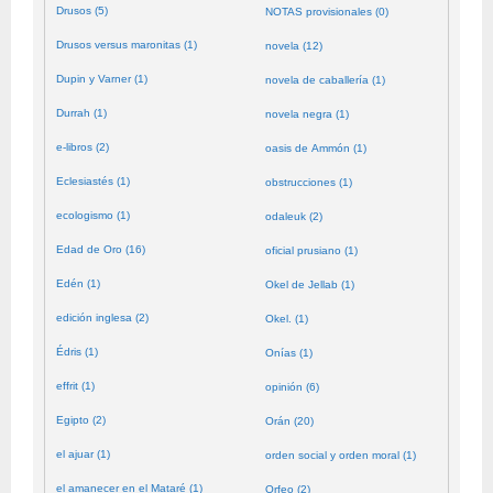
Drusos (5)
NOTAS provisionales (0)
Drusos versus maronitas (1)
novela (12)
Dupin y Varner (1)
novela de caballería (1)
Durrah (1)
novela negra (1)
e-libros (2)
oasis de Ammón (1)
Eclesiastés (1)
obstrucciones (1)
ecologismo (1)
odaleuk (2)
Edad de Oro (16)
oficial prusiano (1)
Edén (1)
Okel de Jellab (1)
edición inglesa (2)
Okel. (1)
Édris (1)
Onías (1)
effrit (1)
opinión (6)
Egipto (2)
Orán (20)
el ajuar (1)
orden social y orden moral (1)
el amanecer en el Mataré (1)
Orfeo (2)