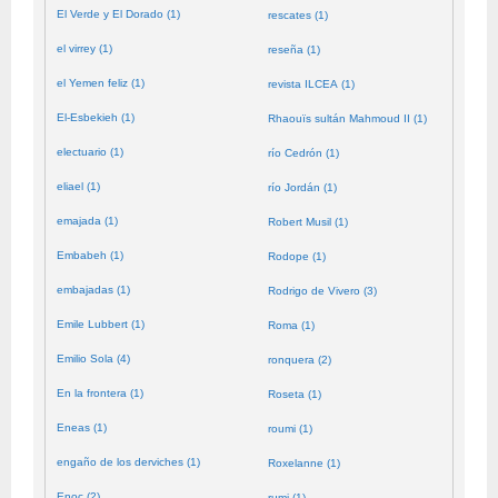
El Verde y El Dorado (1)
rescates (1)
el virrey (1)
reseña (1)
el Yemen feliz (1)
revista ILCEA (1)
El-Esbekieh (1)
Rhaouïs sultán Mahmoud II (1)
electuario (1)
río Cedrón (1)
eliael (1)
río Jordán (1)
emajada (1)
Robert Musil (1)
Embabeh (1)
Rodope (1)
embajadas (1)
Rodrigo de Vivero (3)
Emile Lubbert (1)
Roma (1)
Emilio Sola (4)
ronquera (2)
En la frontera (1)
Roseta (1)
Eneas (1)
roumi (1)
engaño de los derviches (1)
Roxelanne (1)
Enoc (2)
rumi (1)