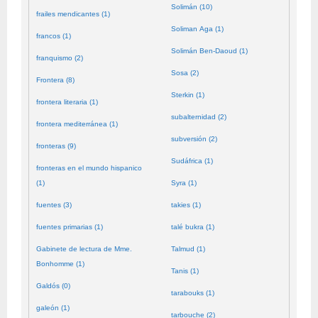
Solimán (10)
frailes mendicantes (1)
Soliman Aga (1)
francos (1)
Solimán Ben-Daoud (1)
franquismo (2)
Sosa (2)
Frontera (8)
Sterkin (1)
frontera literaria (1)
subalternidad (2)
frontera mediterránea (1)
subversión (2)
fronteras (9)
Sudáfrica (1)
fronteras en el mundo hispanico
(1)
Syra (1)
fuentes (3)
takies (1)
fuentes primarias (1)
talé bukra (1)
Gabinete de lectura de Mme.
Talmud (1)
Bonhomme (1)
Tanis (1)
Galdós (0)
tarabouks (1)
galeón (1)
tarbouche (2)