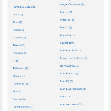
sangre Cervantes (0)
Ahmed El Gazzel (1)
Jehová (1)
aioua (1)
jenízaros (1)
Akka (1)
Jeovah (1)
Akliman (1)
Jerusalén (1)
Al-Taysir (1)
jesuitas (10)
Al-Yami' (1)
Jonathan Swift (1)
Alejandro (1)
Joseph de Fonfrède (1)
Ali (1)
Jsé y Zuleïka (1)
Ali-Osmán (1)
Juan Blanco (1)
almées (1)
Juan Gil (2)
Alpujarras (2)
Juan Luis Alzamora (1)
alun (1)
Jubal (1)
América (6)
judeoconversos (2)
América latina (1)