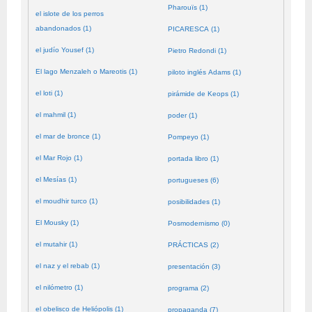
Pharouïs (1)
el islote de los perros
abandonados (1)
PICARESCA (1)
el judío Yousef (1)
Pietro Redondi (1)
El lago Menzaleh o Mareotis (1)
piloto inglés Adams (1)
el loti (1)
pirámide de Keops (1)
el mahmil (1)
poder (1)
el mar de bronce (1)
Pompeyo (1)
el Mar Rojo (1)
portada libro (1)
el Mesías (1)
portugueses (6)
el moudhir turco (1)
posibilidades (1)
El Mousky (1)
Posmodernismo (0)
el mutahir (1)
PRÁCTICAS (2)
el naz y el rebab (1)
presentación (3)
el nilómetro (1)
programa (2)
el obelisco de Heliópolis (1)
propaganda (7)