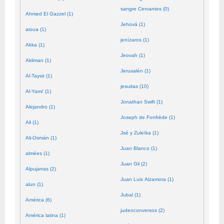
sangre Cervantes (0)
Ahmed El Gazzel (1)
Jehová (1)
aioua (1)
jenízaros (1)
Akka (1)
Jeovah (1)
Akliman (1)
Jerusalén (1)
Al-Taysir (1)
jesuitas (10)
Al-Yami' (1)
Jonathan Swift (1)
Alejandro (1)
Joseph de Fonfrède (1)
Ali (1)
Jsé y Zuleïka (1)
Ali-Osmán (1)
Juan Blanco (1)
almées (1)
Juan Gil (2)
Alpujarras (2)
Juan Luis Alzamora (1)
alun (1)
Jubal (1)
América (6)
judeoconversos (2)
América latina (1)