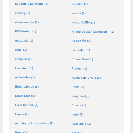
El Verde y El Dorado (1)
rescates (1)
el virrey (1)
reseña (1)
el Yemen feliz (1)
revista ILCEA (1)
El-Esbekieh (1)
Rhaouïs sultán Mahmoud II (1)
electuario (1)
río Cedrón (1)
eliael (1)
río Jordán (1)
emajada (1)
Robert Musil (1)
Embabeh (1)
Rodope (1)
embajadas (1)
Rodrigo de Vivero (3)
Emile Lubbert (1)
Roma (1)
Emilio Sola (4)
ronquera (2)
En la frontera (1)
Roseta (1)
Eneas (1)
roumi (1)
engaño de los derviches (1)
Roxelanne (1)
Enoc (2)
rumi (1)