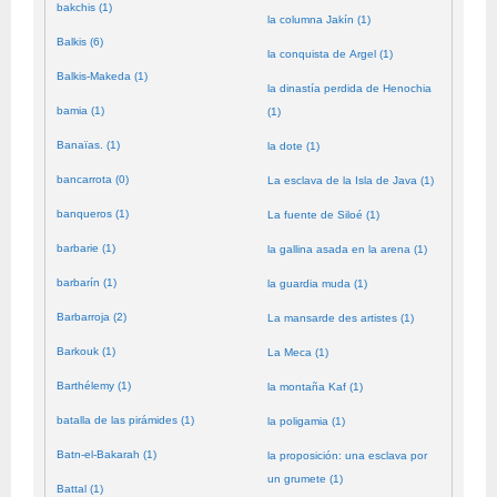
bakchis (1)
la columna Jakín (1)
Balkis (6)
la conquista de Argel (1)
Balkis-Makeda (1)
la dinastía perdida de Henochia
bamia (1)
(1)
Banaïas. (1)
la dote (1)
bancarrota (0)
La esclava de la Isla de Java (1)
banqueros (1)
La fuente de Siloé (1)
barbarie (1)
la gallina asada en la arena (1)
barbarín (1)
la guardia muda (1)
Barbarroja (2)
La mansarde des artistes (1)
Barkouk (1)
La Meca (1)
Barthélemy (1)
la montaña Kaf (1)
batalla de las pirámides (1)
la poligamia (1)
Batn-el-Bakarah (1)
la proposición: una esclava por
un grumete (1)
Battal (1)