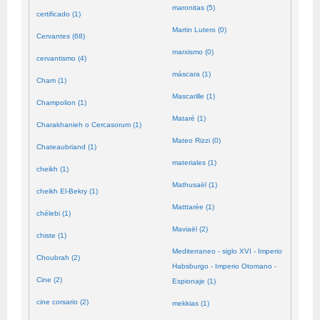
maronitas (5)
certificado (1)
Martin Lutero (0)
Cervantes (68)
marxismo (0)
cervantismo (4)
máscara (1)
Cham (1)
Mascarille (1)
Champolion (1)
Mataré (1)
Charakhanieh o Cercasorum (1)
Mateo Rizzi (0)
Chateaubriand (1)
materiales (1)
cheikh (1)
Mathusaël (1)
cheikh El-Bekry (1)
Matttarée (1)
chélebi (1)
Maviaël (2)
chiste (1)
Mediterraneo - siglo XVI - Imperio
Choubrah (2)
Habsburgo - Imperio Otomano -
Cine (2)
Espionaje (1)
cine corsario (2)
mekkias (1)