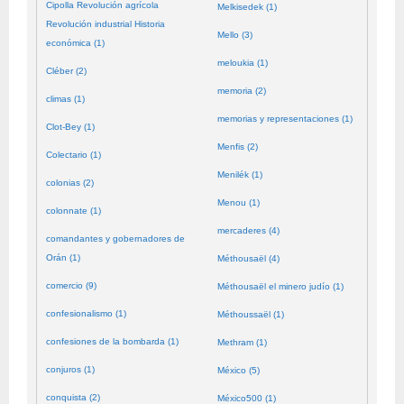
Cipolla Revolución agrícola
Melkisedek (1)
Revolución industrial Historia
Mello (3)
económica (1)
meloukia (1)
Cléber (2)
memoria (2)
climas (1)
memorias y representaciones (1)
Clot-Bey (1)
Menfis (2)
Colectario (1)
Menilék (1)
colonias (2)
Menou (1)
colonnate (1)
mercaderes (4)
comandantes y gobernadores de
Orán (1)
Méthousaël (4)
comercio (9)
Méthousaël el minero judío (1)
confesionalismo (1)
Méthoussaël (1)
confesiones de la bombarda (1)
Methram (1)
conjuros (1)
México (5)
conquista (2)
México500 (1)