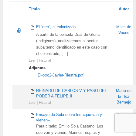
Tienes
Título
Autor
adjunto
El “otro”, el colonizado.
Miles de
Voces
A partir de la película Días de Gloria
(Indigènes), analizaremos al sector
subalterno identificado en este caso con
el colonizado, […]
|
Leer
Historial
Adjuntos
El-otro2-Javier-Riestra.pdf
REINADO DE CARLOS V Y PASO DEL
María de
PODER A FELIPE II
la Hoz
Bermejo
|
Leer
Historial
Ensayo de Sola sobre los «que van y
Gennaro
vienen»
Varriale
Para citarlo: Emilio Sola Castaño, Los
que van y vienen. Marinos, espías y