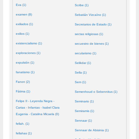
Eva (1)
Scribe (1)
examen (8)
Sebatián Vizcaíno (1)
exiliados (1)
Secretarios de Estado (1)
exilios (1)
sectas religiosas (1)
existencialismo (1)
secuestro de bienes (1)
exploraciones (1)
secularismo (1)
expulsión (1)
Selikdar (1)
fanatismo (1)
Sella (1)
Fanon (2)
Sem (1)
Fátima (1)
Semenhoud o Sebennitus (1)
Felipe II - Leyenda Negra -
Seminario (1)
Cartas - Infantas - Isabel Clara
Semiramis (1)
Eugenia - Catalina Micaela (0)
Sennaar (1)
fellah. (1)
Sennaar de Abisinia (1)
fellahas (1)