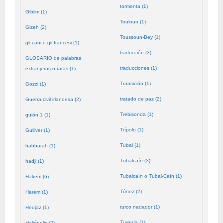
tormenta (1)
Giblim (1)
Touloun (1)
Gizeh (2)
Toussoun-Bey (1)
gli cani e gli francesi (1)
traducción (3)
GLOSARIO de palabras
traducciones (1)
extranjeras o raras (1)
Transición (1)
Gozzi (1)
tratado de paz (2)
Guerra civil irlandesa (2)
Trebisonda (1)
guión 1 (1)
Trípolo (1)
Gulliver (1)
Tubal (1)
habbarah (1)
Tubalcaín (3)
hadji (1)
Tubalcaín o Tubal-Caín (1)
Hakem (6)
Túnez (2)
Harem (1)
turco nadador (1)
Hedjaz (1)
Turquía (1)
Heliópolis (2)