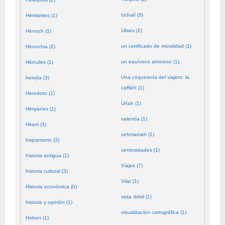
Uchalí (3)
Hémiarites (1)
Ulises (2)
Henoch (1)
un certificado de moralidad (1)
Henochia (2)
un equívoco amoroso (1)
Hércules (1)
Una coquetería del viajero: la
herejía (3)
caffiéh (1)
Herodoto (1)
Uríah (1)
Himyaríes (1)
valentía (1)
Hiram (3)
vehmaniah (1)
hispanismo (3)
ventosidades (1)
historia antigua (1)
Viajes (7)
historia cultural (3)
Vilar (1)
Historia económica (0)
vista débil (1)
historia y opinión (1)
visualización cartográfica (1)
Hoben (1)