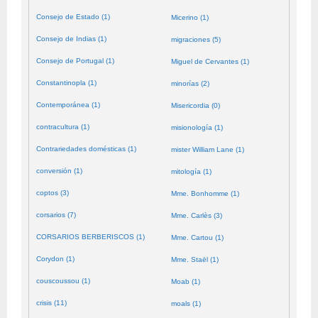
Consejo de Estado (1)
Micerino (1)
Consejo de Indias (1)
migraciones (5)
Consejo de Portugal (1)
Miguel de Cervantes (1)
Constantinopla (1)
minorías (2)
Contemporánea (1)
Misericordia (0)
contracultura (1)
misionología (1)
Contrariedades domésticas (1)
mister William Lane (1)
conversión (1)
mitología (1)
coptos (3)
Mme. Bonhomme (1)
corsarios (7)
Mme. Carlès (3)
CORSARIOS BERBERISCOS (1)
Mme. Cartou (1)
Corydon (1)
Mme. Staël (1)
couscoussou (1)
Moab (1)
crisis (11)
moals (1)