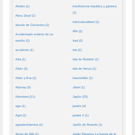
Abirám (1)
insuficiencia hepática y gástrica
(1)
Abou Zeyd (1)
interculturalidad (1)
abuelo de Cervantes (1)
IRA (2)
Accidentado entierro de un
santón (1)
Irad (2)
accidente (1)
Isis (2)
Ada (1)
Isla de Roddah (1)
Adán (3)
Isla de Venus (1)
Adán y Eva (1)
Istanbollah (1)
Adonay (3)
Jabel (1)
Adoniram (11)
Japón (20)
aga (1)
jarabe (4)
Agel (1)
jarabe 2 (1)
agradecimientos (1)
Jardín de Rosette (1)
Ahías de Siló (1)
Javier Figueroa La fuerza de la