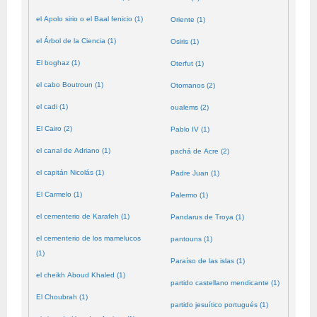
el Apolo sirio o el Baal fenicio (1)
Oriente (1)
el Árbol de la Ciencia (1)
Osiris (1)
El boghaz (1)
Oterfut (1)
el cabo Boutroun (1)
Otomanos (2)
el cadi (1)
oualems (2)
El Cairo (2)
Pablo IV (1)
el canal de Adriano (1)
pachá de Acre (2)
el capitán Nicolás (1)
Padre Juan (1)
El Carmelo (1)
Palermo (1)
el cementerio de Karafeh (1)
Pandarus de Troya (1)
el cementerio de los mamelucos
pantouns (1)
(1)
Paraíso de las islas (1)
el cheikh Aboud Khaled (1)
partido castellano mendicante (1)
El Choubrah (1)
partido jesuítico portugués (1)