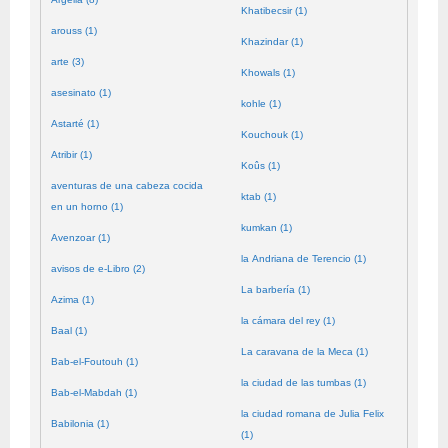
Khatibecsir (1)
arouss (1)
Khazindar (1)
arte (3)
Khowals (1)
asesinato (1)
kohle (1)
Astarté (1)
Kouchouk (1)
Atribir (1)
Koûs (1)
aventuras de una cabeza cocida
ktab (1)
en un horno (1)
kumkan (1)
Avenzoar (1)
la Andriana de Terencio (1)
avisos de e-Libro (2)
La barbería (1)
Azima (1)
la cámara del rey (1)
Baal (1)
La caravana de la Meca (1)
Bab-el-Foutouh (1)
la ciudad de las tumbas (1)
Bab-el-Mabdah (1)
la ciudad romana de Julia Felix
Babilonia (1)
(1)