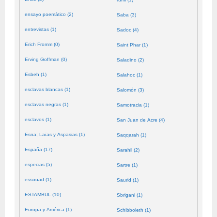
ensayo poemático (2)
Saba (3)
entrevistas (1)
Sadoc (4)
Erich Fromm (0)
Saint Phar (1)
Erving Goffman (0)
Saladino (2)
Esbeh (1)
Salahoc (1)
esclavas blancas (1)
Salomón (3)
esclavas negras (1)
Samotracia (1)
esclavos (1)
San Juan de Acre (4)
Esna; Laïas y Aspasias (1)
Saqqarah (1)
España (17)
Sarahil (2)
especias (5)
Sartre (1)
essouad (1)
Saurid (1)
ESTAMBUL (10)
Sbrigani (1)
Europa y América (1)
Schibboleth (1)