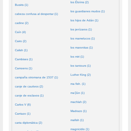
los Éloïms (2)
Busiris (1)
los guardianes mudos (1)
cabeza confusa al despertar (1)
los hijos de Adán (1)
cadine (2)
los jenízaros (1)
Caín (4)
los mamelucos (1)
Cairo (2)
los maronitas (1)
Calish (1)
los miri (1)
Cambises (1)
los tantours (1)
Camoens (1)
Luther King (2)
campaña otromana de 1537 (1)
ma fish. (1)
canje de cautivos (2)
ma’ŷūn (1)
canje de esclavos (1)
machlah (2)
Carlos V (6)
Madrazo (1)
Carriazo (1)
mafish (1)
carta diplomática (2)
magnicidio (1)