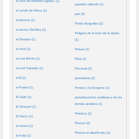
el circo de Herodes Agripa. (1)
pasados allende (1)
el conde de Dreux (1)
paz (5)
el divorcio (1)
Pedro Burguillos (2)
el doctro Clot-Bey (1)
Peligros de la hora de la siesta
el Dorador (1)
(1)
el efod (1)
Pelusa (1)
el emir Béchir (1)
Péra (1)
el emir Fakardin (1)
Perceval (1)
el fil (1)
periodismo (2)
el Fostat (1)
Perseo y la Gorgona (1)
El Garb (2)
perturbaciones auditivas y de los
demás sentidos (1)
El Ghazzel (1)
Petrarca (1)
El Greco (1)
Phanor (4)
el harem (1)
Phanor el albañil sirio (1)
el hulla (1)