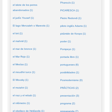
Pharouïs (1)
el islote de los perros
abandonados (1)
PICARESCA (1)
el judío Yousef (1)
Pietro Redondi (1)
El lago Menzaleh o Mareotis (1)
piloto inglés Adams (1)
el loti (1)
pirámide de Keops (1)
el mahmil (1)
poder (1)
el mar de bronce (1)
Pompeyo (1)
el Mar Rojo (1)
portada libro (1)
el Mesías (1)
portugueses (6)
el moudhir turco (1)
posibilidades (1)
El Mousky (1)
Posmodernismo (0)
el mutahir (1)
PRÁCTICAS (2)
el naz y el rebab (1)
presentación (3)
el nilómetro (1)
programa (2)
el obelisco de Heliópolis (1)
propaganda (7)