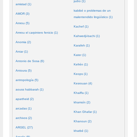
judío (1)
amistad (1)
kabibé o problemas de un
AMOR (3)
malentendido lingüístico (1)
Amrou (5)
Kachef (1)
Amrou el carpintero fenicio (1)
Kahwedji-bachi (1)
Anomia (2)
Karafeh (1)
Antar (1)
Kater (1)
Antonio de Sosa (6)
Kefrén (1)
Antoura (5)
Keops (1)
antropología (5)
Kesrouan (4)
aouss habbarah (1)
Khaiffa (1)
apartheid (2)
khamsín (2)
arcadas (1)
Khan Ghafar (1)
archivos (2)
Khanoun (2)
ARGEL (27)
khatbé (1)
Argelia (8)