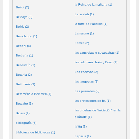
la Reina de la mañana (1)
Beirut (2)
La sirafeh (1)
Bekfaya (2)
la torre de Fakardin (1)
Belkis (2)
Lamartine (1)
Ben-Daoud (1)
Lamec (2)
Benoni (4)
las cancrelats o cucarachas (1)
Berbería (1)
las columnas Jakin y Booz (1)
Besestaín (1)
Las esclavas (2)
Betania (2)
las langostas (1)
Bethmérie (3)
Las pirámides (2)
Bethmérie o Beit Meri (1)
las profesiones de fe. (1)
Betsabé (1)
las pruebas de "iniciación" en la
Bibars (1)
pirámide (1)
bibliografía (6)
laʿūq (1)
biblioteca de bibliotecas (1)
Lepsius (1)