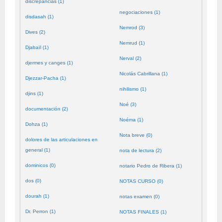
discrepancias (1)
negociaciones (1)
disdasah (1)
Nemrod (3)
Dives (2)
Nemrud (1)
Djabaïl (1)
Nerval (2)
djermes y canges (1)
Nicolás Cabrillana (1)
Djezzar-Pacha (1)
nihilismo (1)
djins (1)
Noé (3)
documentación (2)
Noéma (1)
Dohza (1)
Nota breve (0)
dolores de las articulaciones en
general (1)
nota de lectura (2)
dominicos (0)
notario Pedro de Ribera (1)
dos (0)
NOTAS CURSO (0)
dourah (1)
notas examen (0)
Dr. Perron (1)
NOTAS FINALES (1)