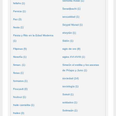
Señorita Aïssé (1)
fellahs (1)
Seradjbachi (1)
Fenicia (1)
sexualidad (1)
Fez (3)
Seyyid Murad (1)
fiesta (1)
sheytán (1)
Fiesta y Rito en la Edad Moderna
(1)
Sidón (1)
Filipinas (5)
siglo de oro (8)
filosofía (1)
siglos XVI-XVIII (1)
firman. (1)
Simeón el estilita y los ascetas
de Príapo y Juno (1)
flotas (1)
sociedad (14)
formatos (1)
sociología (1)
Foucault (0)
Sokoli (1)
foulouz (1)
soldados (1)
fraile carmelita (1)
Solimaán (1)
frailes (3)