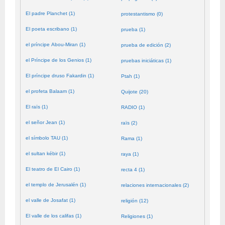
El padre Planchet (1)
protestantismo (0)
El poeta escribano (1)
prueba (1)
el príncipe Abou-Miran (1)
prueba de edición (2)
el Príncipe de los Genios (1)
pruebas iniciáticas (1)
El príncipe druso Fakardin (1)
Ptah (1)
el profeta Balaam (1)
Quijote (20)
El raïs (1)
RADIO (1)
el señor Jean (1)
raïs (2)
el símbolo TAU (1)
Rama (1)
el sultan kébir (1)
raya (1)
El teatro de El Cairo (1)
recta 4 (1)
el templo de Jerusalén (1)
relaciones internacionales (2)
el valle de Josafat (1)
religión (12)
El valle de los califas (1)
Religiones (1)