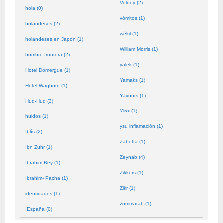
Volney (2)
hola (0)
vómitos (1)
holandeses (2)
wékil (1)
holandeses en Japón (1)
William Morris (1)
hombre-frontera (2)
yalek (1)
Hotel Domergue (1)
Yamaks (1)
Hotel Waghorn (1)
Yavours (1)
Hud-Hud (3)
Yins (1)
huidos (1)
ysu inflamación (1)
Iblís (2)
Zabetta (1)
Ibn Zuhr (1)
Zeynab (4)
Ibrahim Bey (1)
Zikkers (1)
Ibrahim- Pacha (1)
Zikr (1)
identidades (1)
zommarah (1)
IEspaña (0)