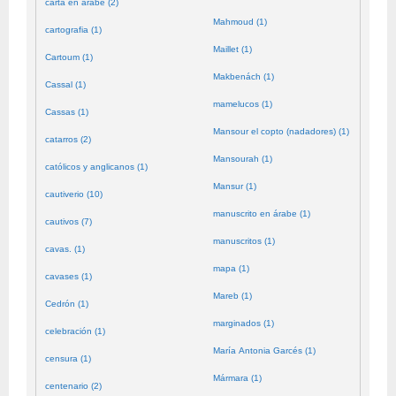
carta en árabe (2)
Mahmoud (1)
cartografia (1)
Maillet (1)
Cartoum (1)
Makbenách (1)
Cassal (1)
mamelucos (1)
Cassas (1)
Mansour el copto (nadadores) (1)
catarros (2)
Mansourah (1)
católicos y anglicanos (1)
Mansur (1)
cautiverio (10)
manuscrito en árabe (1)
cautivos (7)
manuscritos (1)
cavas. (1)
mapa (1)
cavases (1)
Mareb (1)
Cedrón (1)
marginados (1)
celebración (1)
María Antonia Garcés (1)
censura (1)
Mármara (1)
centenario (2)