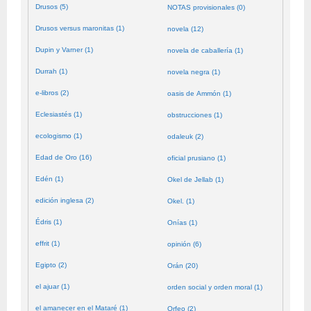
Drusos (5)
NOTAS provisionales (0)
Drusos versus maronitas (1)
novela (12)
Dupin y Varner (1)
novela de caballería (1)
Durrah (1)
novela negra (1)
e-libros (2)
oasis de Ammón (1)
Eclesiastés (1)
obstrucciones (1)
ecologismo (1)
odaleuk (2)
Edad de Oro (16)
oficial prusiano (1)
Edén (1)
Okel de Jellab (1)
edición inglesa (2)
Okel. (1)
Édris (1)
Onías (1)
effrit (1)
opinión (6)
Egipto (2)
Orán (20)
el ajuar (1)
orden social y orden moral (1)
el amanecer en el Mataré (1)
Orfeo (2)