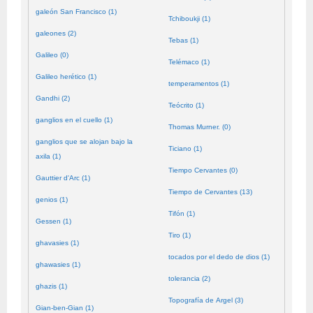
galeón San Francisco (1)
Tchiboukji (1)
galeones (2)
Tebas (1)
Galileo (0)
Telémaco (1)
Galileo herético (1)
temperamentos (1)
Gandhi (2)
Teócrito (1)
ganglios en el cuello (1)
Thomas Murner. (0)
ganglios que se alojan bajo la
Ticiano (1)
axila (1)
Tiempo Cervantes (0)
Gauttier d'Arc (1)
Tiempo de Cervantes (13)
genios (1)
Tifón (1)
Gessen (1)
Tiro (1)
ghavasies (1)
tocados por el dedo de dios (1)
ghawasies (1)
tolerancia (2)
ghazis (1)
Topografía de Argel (3)
Gian-ben-Gian (1)