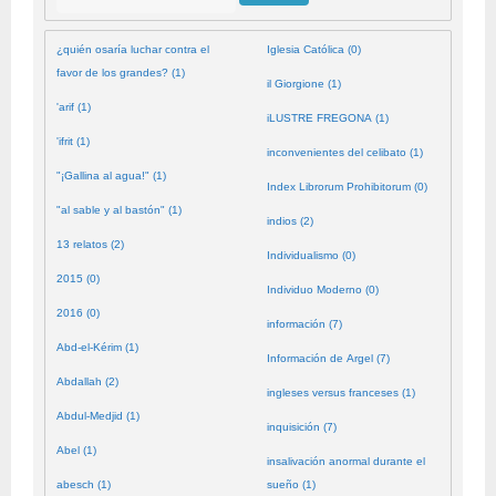
¿quién osaría luchar contra el
Iglesia Católica (0)
favor de los grandes? (1)
il Giorgione (1)
'arif (1)
iLUSTRE FREGONA (1)
'ifrit (1)
inconvenientes del celibato (1)
"¡Gallina al agua!" (1)
Index Librorum Prohibitorum (0)
"al sable y al bastón" (1)
indios (2)
13 relatos (2)
Individualismo (0)
2015 (0)
Individuo Moderno (0)
2016 (0)
información (7)
Abd-el-Kérim (1)
Información de Argel (7)
Abdallah (2)
ingleses versus franceses (1)
Abdul-Medjid (1)
inquisición (7)
Abel (1)
insalivación anormal durante el
abesch (1)
sueño (1)