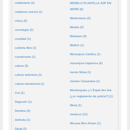
cristianismo (2)
MODELO PLANTILLA ADF EN
WORD (0)
cristianos nuevos (1)
Modernismo (0)
crítica (0)
Moisés (3)
cronología (2)
Mokatam (3)
crueldad (1)
Molóch (1)
cubierta libro (1)
Monarquía Católica (1)
cuestionario (1)
monarquía hispánica (9)
cultura (3)
monte Moria (1)
cultura setentera (1)
montes Cassanitas (1)
cultura transicional (1)
Montesquieu y L'Esprit des lois
Cus (1)
(¿un reglamento de policía?) (1)
Dagoueh (1)
Moria (1)
Damieta (4)
moriscos (12)
darbuka (1)
Moussa Ben-Amran (1)
David (2)