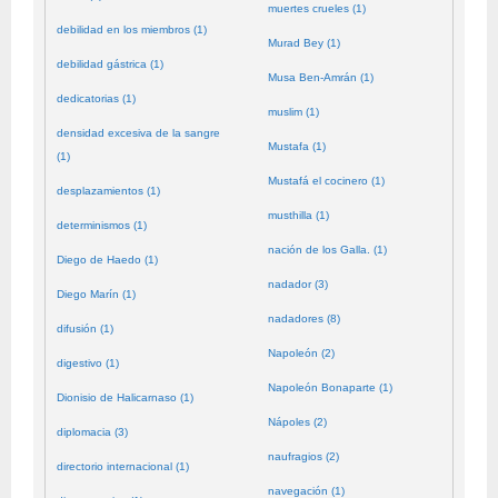
muertes crueles (1)
debilidad en los miembros (1)
Murad Bey (1)
debilidad gástrica (1)
Musa Ben-Amrán (1)
dedicatorias (1)
muslim (1)
densidad excesiva de la sangre
Mustafa (1)
(1)
Mustafá el cocinero (1)
desplazamientos (1)
musthilla (1)
determinismos (1)
nación de los Galla. (1)
Diego de Haedo (1)
nadador (3)
Diego Marín (1)
nadadores (8)
difusión (1)
Napoleón (2)
digestivo (1)
Napoleón Bonaparte (1)
Dionisio de Halicarnaso (1)
Nápoles (2)
diplomacia (3)
naufragios (2)
directorio internacional (1)
navegación (1)