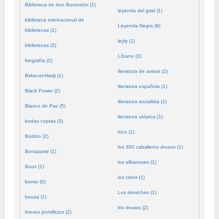
Biblioteca de don Borondón (1)
leyenda del grial (1)
biblioteca internacional de
Leyenda Negra (9)
bibliotecas (1)
leyly (1)
bibliotecas (3)
Líbano (3)
biografía (2)
literatura de avisos (2)
Birket-el-Hadji (1)
literatura española (1)
Black Power (2)
literatura socialista (1)
Blanco de Paz (5)
literatura utópica (1)
bodas coptas (3)
loco (1)
Bodino (2)
los 300 caballeros drusos (1)
Bonaparte (1)
los albaneses (1)
Booz (1)
los celos (1)
borrar (0)
Los derviches (1)
bouza (1)
los drusos (2)
breves pontificios (2)