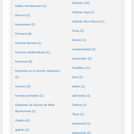
Solimán (10)
frailes mendicantes (1)
Soliman Aga (1)
francos (1)
Solimán Ben-Daoud (1)
franquismo (2)
Sosa (2)
Frontera (8)
Sterkin (1)
frontera literaria (1)
subalternidad (2)
frontera mediterránea (1)
subversión (2)
fronteras (9)
Sudáfrica (1)
fronteras en el mundo hispanico
(1)
Syra (1)
fuentes (3)
takies (1)
fuentes primarias (1)
talé bukra (1)
Gabinete de lectura de Mme.
Talmud (1)
Bonhomme (1)
Tanis (1)
Galdós (0)
tarabouks (1)
galeón (1)
tarbouche (2)