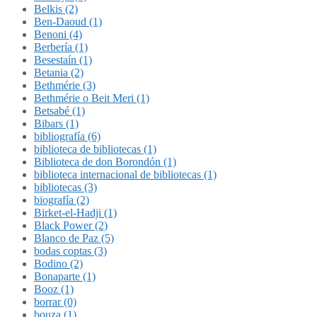
Belkis (2)
Ben-Daoud (1)
Benoni (4)
Berbería (1)
Besestaín (1)
Betania (2)
Bethmérie (3)
Bethmérie o Beit Meri (1)
Betsabé (1)
Bibars (1)
bibliografía (6)
biblioteca de bibliotecas (1)
Biblioteca de don Borondón (1)
biblioteca internacional de bibliotecas (1)
bibliotecas (3)
biografía (2)
Birket-el-Hadji (1)
Black Power (2)
Blanco de Paz (5)
bodas coptas (3)
Bodino (2)
Bonaparte (1)
Booz (1)
borrar (0)
bouza (1)