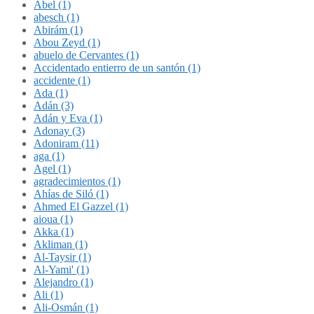
Abel (1)
abesch (1)
Abirám (1)
Abou Zeyd (1)
abuelo de Cervantes (1)
Accidentado entierro de un santón (1)
accidente (1)
Ada (1)
Adán (3)
Adán y Eva (1)
Adonay (3)
Adoniram (11)
aga (1)
Agel (1)
agradecimientos (1)
Ahías de Siló (1)
Ahmed El Gazzel (1)
aioua (1)
Akka (1)
Akliman (1)
Al-Taysir (1)
Al-Yami' (1)
Alejandro (1)
Ali (1)
Ali-Osmán (1)