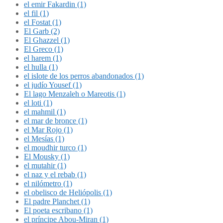
el emir Fakardin (1)
el fil (1)
el Fostat (1)
El Garb (2)
El Ghazzel (1)
El Greco (1)
el harem (1)
el hulla (1)
el islote de los perros abandonados (1)
el judío Yousef (1)
El lago Menzaleh o Mareotis (1)
el loti (1)
el mahmil (1)
el mar de bronce (1)
el Mar Rojo (1)
el Mesías (1)
el moudhir turco (1)
El Mousky (1)
el mutahir (1)
el naz y el rebab (1)
el nilómetro (1)
el obelisco de Heliópolis (1)
El padre Planchet (1)
El poeta escribano (1)
el príncipe Abou-Miran (1)