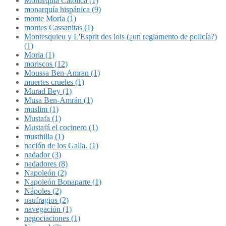
Monarquía Católica (1)
monarquía hispánica (9)
monte Moria (1)
montes Cassanitas (1)
Montesquieu y L'Esprit des lois (¿un reglamento de policía?)
(1)
Moria (1)
moriscos (12)
Moussa Ben-Amran (1)
muertes crueles (1)
Murad Bey (1)
Musa Ben-Amrán (1)
muslim (1)
Mustafa (1)
Mustafá el cocinero (1)
musthilla (1)
nación de los Galla. (1)
nadador (3)
nadadores (8)
Napoleón (2)
Napoleón Bonaparte (1)
Nápoles (2)
naufragios (2)
navegación (1)
negociaciones (1)