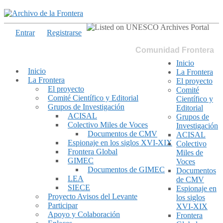
Entrar
Registrarse
Comunidad Frontera
Inicio
Inicio
La Frontera
La Frontera
El proyecto
El proyecto
Comité
Comité Científico y Editorial
Científico y
Grupos de Investigación
Editorial
ACISAL
Grupos de
Colectivo Miles de Voces
Investigación
Documentos de CMV
ACISAL
Espionaje en los siglos XVI-XIX
Colectivo
Frontera Global
Miles de
GIMEC
Voces
Documentos de GIMEC
Documentos
LEA
de CMV
SIECE
Espionaje en
Proyecto Avisos del Levante
los siglos
Participar
XVI-XIX
Apoyo y Colaboración
Frontera