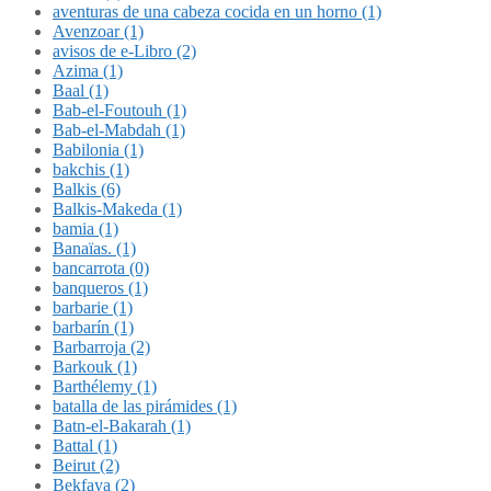
aventuras de una cabeza cocida en un horno (1)
Avenzoar (1)
avisos de e-Libro (2)
Azima (1)
Baal (1)
Bab-el-Foutouh (1)
Bab-el-Mabdah (1)
Babilonia (1)
bakchis (1)
Balkis (6)
Balkis-Makeda (1)
bamia (1)
Banaïas. (1)
bancarrota (0)
banqueros (1)
barbarie (1)
barbarín (1)
Barbarroja (2)
Barkouk (1)
Barthélemy (1)
batalla de las pirámides (1)
Batn-el-Bakarah (1)
Battal (1)
Beirut (2)
Bekfaya (2)