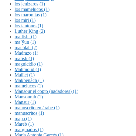
los jenízaros (1)
los mamelucos (1)
los maronitas (1)
los miri (1)
los tantours (1)
Luther King (2)
ma fish. (1)
ma’ŷūn (1)
machlah (2)
Madrazo (1)
mafish (1)
magnicidio (1)
Mahmoud (1)
Maillet (1)
Makbenách (1)
mamelucos (1)
Mansour el copto (nadadores) (1)
Mansourah (1)
Mansur (1)
manuscrito en árabe (1)
manuscritos (1)
mapa (1)
Mareb (1)
marginados (1)
María Antonia Garcés (1)