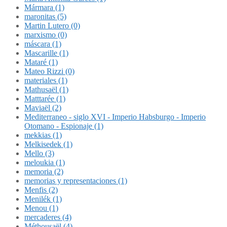
Mármara (1)
maronitas (5)
Martin Lutero (0)
marxismo (0)
máscara (1)
Mascarille (1)
Mataré (1)
Mateo Rizzi (0)
materiales (1)
Mathusaël (1)
Matttarée (1)
Maviaël (2)
Mediterraneo - siglo XVI - Imperio Habsburgo - Imperio
Otomano - Espionaje (1)
mekkias (1)
Melkisedek (1)
Mello (3)
meloukia (1)
memoria (2)
memorias y representaciones (1)
Menfis (2)
Menilék (1)
Menou (1)
mercaderes (4)
Méthousaël (4)