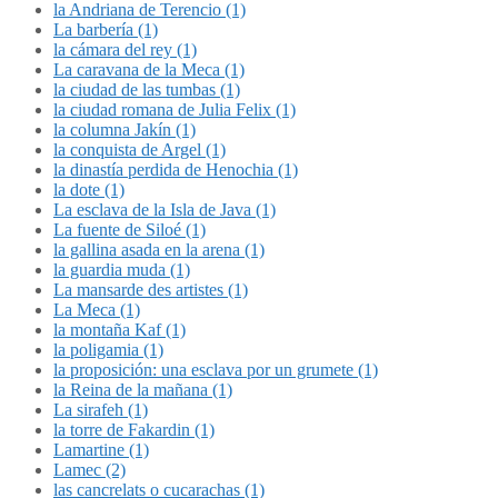
la Andriana de Terencio (1)
La barbería (1)
la cámara del rey (1)
La caravana de la Meca (1)
la ciudad de las tumbas (1)
la ciudad romana de Julia Felix (1)
la columna Jakín (1)
la conquista de Argel (1)
la dinastía perdida de Henochia (1)
la dote (1)
La esclava de la Isla de Java (1)
La fuente de Siloé (1)
la gallina asada en la arena (1)
la guardia muda (1)
La mansarde des artistes (1)
La Meca (1)
la montaña Kaf (1)
la poligamia (1)
la proposición: una esclava por un grumete (1)
la Reina de la mañana (1)
La sirafeh (1)
la torre de Fakardin (1)
Lamartine (1)
Lamec (2)
las cancrelats o cucarachas (1)