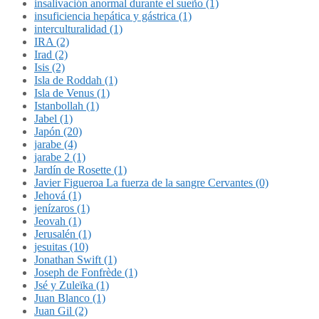
insalivación anormal durante el sueño (1)
insuficiencia hepática y gástrica (1)
interculturalidad (1)
IRA (2)
Irad (2)
Isis (2)
Isla de Roddah (1)
Isla de Venus (1)
Istanbollah (1)
Jabel (1)
Japón (20)
jarabe (4)
jarabe 2 (1)
Jardín de Rosette (1)
Javier Figueroa La fuerza de la sangre Cervantes (0)
Jehová (1)
jenízaros (1)
Jeovah (1)
Jerusalén (1)
jesuitas (10)
Jonathan Swift (1)
Joseph de Fonfrède (1)
Jsé y Zuleïka (1)
Juan Blanco (1)
Juan Gil (2)