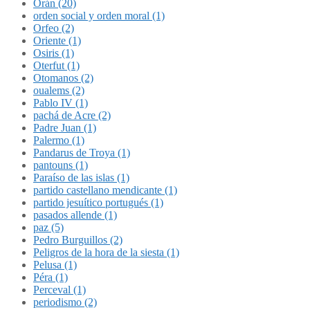
Orán (20)
orden social y orden moral (1)
Orfeo (2)
Oriente (1)
Osiris (1)
Oterfut (1)
Otomanos (2)
oualems (2)
Pablo IV (1)
pachá de Acre (2)
Padre Juan (1)
Palermo (1)
Pandarus de Troya (1)
pantouns (1)
Paraíso de las islas (1)
partido castellano mendicante (1)
partido jesuítico portugués (1)
pasados allende (1)
paz (5)
Pedro Burguillos (2)
Peligros de la hora de la siesta (1)
Pelusa (1)
Péra (1)
Perceval (1)
periodismo (2)