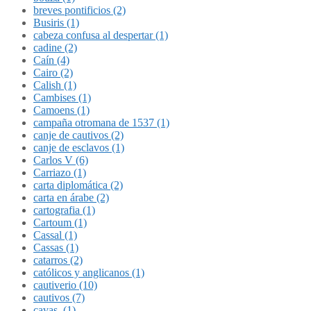
breves pontificios (2)
Busiris (1)
cabeza confusa al despertar (1)
cadine (2)
Caín (4)
Cairo (2)
Calish (1)
Cambises (1)
Camoens (1)
campaña otromana de 1537 (1)
canje de cautivos (2)
canje de esclavos (1)
Carlos V (6)
Carriazo (1)
carta diplomática (2)
carta en árabe (2)
cartografia (1)
Cartoum (1)
Cassal (1)
Cassas (1)
catarros (2)
católicos y anglicanos (1)
cautiverio (10)
cautivos (7)
cavas. (1)