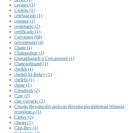
cavases (1)
Cedrón (1)
celebración (1)
censura (1)
centenario (2)
certificado (1)
Cervantes (68)
cervantismo (4)
Cham (1)
Champolion (1)
Charakhanieh o Cercasorum (1)
Chateaubriand (1)
cheikh (1)
cheikh El-Bekry (1)
chélebi (1)
chiste (1)
Choubrah (2)
Cine (2)
cine corsario (2)
Cipolla Revolución agrícola Revolución industrial Historia
económica (1)
Cléber (2)
climas (1)
Clot-Bey (1)