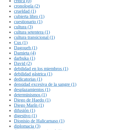
crítica (0)
cronología (2)
crueldad (1)
cubierta libro (1)
cuestionario (1)
cultura (3)
cultura setentera (1)
cultura transicional (1)
Cus (1)
Dagoueh (1)
Damieta (4)
darbuka (1)
David (2)
debilidad en los miembros (1)
debilidad gástrica (1)
dedicatorias (1)
densidad excesiva de la sangre (1)
desplazamientos (1)
determinismos (1)
Diego de Haedo (1)
Diego Marín (1)
difusión (1)
digestivo (1)
Dionisio de Halicarnaso (1)
diplomacia (3)