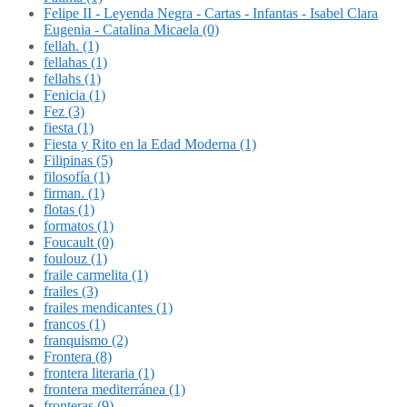
Felipe II - Leyenda Negra - Cartas - Infantas - Isabel Clara
Eugenia - Catalina Micaela (0)
fellah. (1)
fellahas (1)
fellahs (1)
Fenicia (1)
Fez (3)
fiesta (1)
Fiesta y Rito en la Edad Moderna (1)
Filipinas (5)
filosofía (1)
firman. (1)
flotas (1)
formatos (1)
Foucault (0)
foulouz (1)
fraile carmelita (1)
frailes (3)
frailes mendicantes (1)
francos (1)
franquismo (2)
Frontera (8)
frontera literaria (1)
frontera mediterránea (1)
fronteras (9)