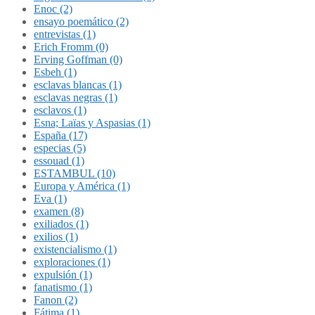
Enoc (2)
ensayo poemático (2)
entrevistas (1)
Erich Fromm (0)
Erving Goffman (0)
Esbeh (1)
esclavas blancas (1)
esclavas negras (1)
esclavos (1)
Esna; Laïas y Aspasias (1)
España (17)
especias (5)
essouad (1)
ESTAMBUL (10)
Europa y América (1)
Eva (1)
examen (8)
exiliados (1)
exilios (1)
existencialismo (1)
exploraciones (1)
expulsión (1)
fanatismo (1)
Fanon (2)
Fátima (1)