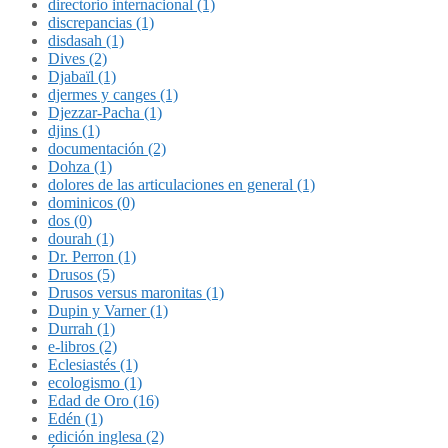
directorio internacional (1)
discrepancias (1)
disdasah (1)
Dives (2)
Djabaïl (1)
djermes y canges (1)
Djezzar-Pacha (1)
djins (1)
documentación (2)
Dohza (1)
dolores de las articulaciones en general (1)
dominicos (0)
dos (0)
dourah (1)
Dr. Perron (1)
Drusos (5)
Drusos versus maronitas (1)
Dupin y Varner (1)
Durrah (1)
e-libros (2)
Eclesiastés (1)
ecologismo (1)
Edad de Oro (16)
Edén (1)
edición inglesa (2)