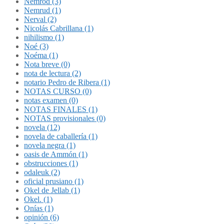
Nemrod (3)
Nemrud (1)
Nerval (2)
Nicolás Cabrillana (1)
nihilismo (1)
Noé (3)
Noéma (1)
Nota breve (0)
nota de lectura (2)
notario Pedro de Ribera (1)
NOTAS CURSO (0)
notas examen (0)
NOTAS FINALES (1)
NOTAS provisionales (0)
novela (12)
novela de caballería (1)
novela negra (1)
oasis de Ammón (1)
obstrucciones (1)
odaleuk (2)
oficial prusiano (1)
Okel de Jellab (1)
Okel. (1)
Onías (1)
opinión (6)