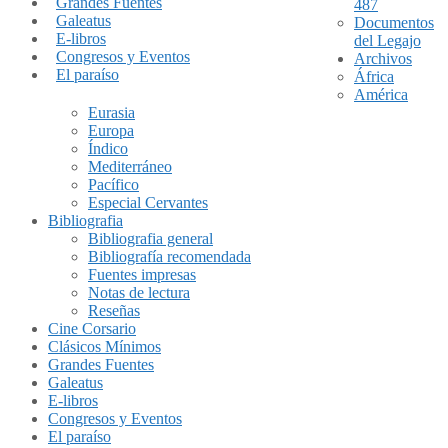
Grandes Fuentes
487
Galeatus
Documentos
E-libros
del Legajo
Congresos y Eventos
Archivos
El paraíso
África
América
Eurasia
Europa
Índico
Mediterráneo
Pacífico
Especial Cervantes
Bibliografia
Bibliografia general
Bibliografía recomendada
Fuentes impresas
Notas de lectura
Reseñas
Cine Corsario
Clásicos Mínimos
Grandes Fuentes
Galeatus
E-libros
Congresos y Eventos
El paraíso