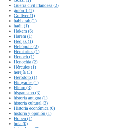
Gozzi (1)
Guerra civil irlandesa (2)
guión 1 (1)
Gulliver (1)
habbarah (1)
hadji (1)
Hakem (6)
Harem (1)
Hedjaz (1)
Heliópolis (2)
Hémiarites (1)
Henoch (1)
Henochia (2)
Hércules (1)
herejía (3)
Herodoto (1)
Himyaríes (1)
Hiram (3)
hispanismo (3)
historia antigua (1)
historia cultural (3)
Historia económica (0)
historia y opinión (1)
Hoben (1)
hola (0)