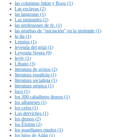
las columnas Jakin y Booz (1)
Las esclavas (2)
las langostas (1)
Las pirámides (2)
las profesiones de fe. (1)
las pruebas de "iniciación" en la pirámide (1)
laʿūq (1)
Lepsius (1)
leyenda del grial (1)
Leyenda Negra (9)
leyly (1)
Líbano (3)
literatura de avisos (2)
literatura española (1)
literatura socialista (1)
literatura utópica (1)
loco (1)
los 300 caballeros drusos (1)
los albaneses (1)
los celos (1)
Los derviches (1)
los drusos (2)
los Éloïms (2)
los guardianes mudos (1)
los hijos de Adán (1)