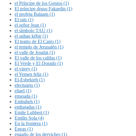
el Príncipe de los Genios (1)
El príncipe druso Fakardin (1)
el profeta Balaam (1)
El raïs (1)
el señor Jean (1)
el símbolo TAU (1)
el sultan kébir (1)
El teatro de El Cairo (1)
el templo de Jerusalén (1)
el valle de Josafat (1)
El valle de los califas (1)
El Verde y El Dorado (1)
el virrey (1)
el Yemen feliz (1)
El-Esbekieh (1)
electuario (1)
eliael (1)
emajada (1)
Embabeh (1)
embajadas (1)
Emile Lubbert (1)
Emilio Sola (4)
En la frontera (1)
Eneas (1)
engaño de los derviches (1)