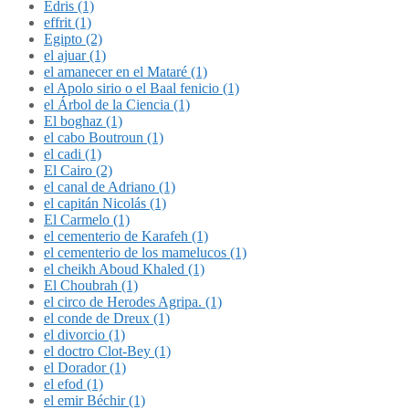
Édris (1)
effrit (1)
Egipto (2)
el ajuar (1)
el amanecer en el Mataré (1)
el Apolo sirio o el Baal fenicio (1)
el Árbol de la Ciencia (1)
El boghaz (1)
el cabo Boutroun (1)
el cadi (1)
El Cairo (2)
el canal de Adriano (1)
el capitán Nicolás (1)
El Carmelo (1)
el cementerio de Karafeh (1)
el cementerio de los mamelucos (1)
el cheikh Aboud Khaled (1)
El Choubrah (1)
el circo de Herodes Agripa. (1)
el conde de Dreux (1)
el divorcio (1)
el doctro Clot-Bey (1)
el Dorador (1)
el efod (1)
el emir Béchir (1)