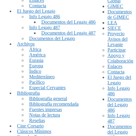
Enlaces
Global
Contacta
GIMEC
El Juego del Legajo
Documentos
Info Legajo 486
de GIMEC
Documentos del Legajo 486
LEA
Info Legajo 487
SIECE
Documentos del Legajo 487
Proyecto
Documentos del Legajo
Avisos del
Archivos
Levante
África
Participar
América
Apoyo y
Eurasia
Colaboración
Europa
Enlaces
Índico
Contacta
Mediterráneo
El Juego del
Pacífico
Legajo
Especial Cervantes
Info Legajo
Bibliografia
486
Bibliografia general
Documentos
Bibliografía recomendada
del Legajo
Fuentes impresas
486
Notas de lectura
Info Legajo
Reseñas
487
Cine Corsario
Documentos
Clásicos Mínimos
del Legajo