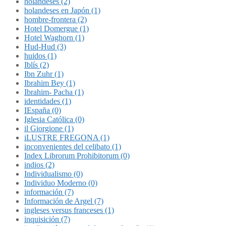
holandeses (2)
holandeses en Japón (1)
hombre-frontera (2)
Hotel Domergue (1)
Hotel Waghorn (1)
Hud-Hud (3)
huidos (1)
Iblís (2)
Ibn Zuhr (1)
Ibrahim Bey (1)
Ibrahim- Pacha (1)
identidades (1)
IEspaña (0)
Iglesia Católica (0)
il Giorgione (1)
iLUSTRE FREGONA (1)
inconvenientes del celibato (1)
Index Librorum Prohibitorum (0)
indios (2)
Individualismo (0)
Individuo Moderno (0)
información (7)
Información de Argel (7)
ingleses versus franceses (1)
inquisición (7)