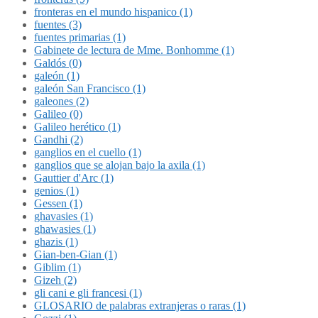
fronteras en el mundo hispanico (1)
fuentes (3)
fuentes primarias (1)
Gabinete de lectura de Mme. Bonhomme (1)
Galdós (0)
galeón (1)
galeón San Francisco (1)
galeones (2)
Galileo (0)
Galileo herético (1)
Gandhi (2)
ganglios en el cuello (1)
ganglios que se alojan bajo la axila (1)
Gauttier d'Arc (1)
genios (1)
Gessen (1)
ghavasies (1)
ghawasies (1)
ghazis (1)
Gian-ben-Gian (1)
Giblim (1)
Gizeh (2)
gli cani e gli francesi (1)
GLOSARIO de palabras extranjeras o raras (1)