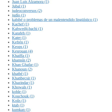
Juan Luis Alzamora (1)
Jubal (1)
judeoconversos (2)
judío (1)
kabibé o problemas de un malentendido lingüístico (1)
Kachef (1)
Kahwedji-bachi (1)
Karafeh (1)
Kater (1)
Kefrén (1)
Keops (1)
Kesrouan (4)
Khaiffa (1)
khamsín (2)
Khan Ghafar (1)
Khanoun (2)
khatbé (1)
Khatibecsir (1)
Khazindar (1)
Khowals (1)
kohle (1)
Kouchouk (1)
Koûs (1)
ktab (1)
kumkan (1)