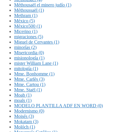
Méthousaël el minero judío (1)
Méthoussaël (1)
Methram (1)
México (5)
México500 (1)
Micerino (1)
migraciones (5)
Miguel de Cervantes (1)
minorías (2)
Misericordia (0)
misionología (1)
mister William Lane (1)
mitología (1)
Mme. Bonhomme (1)
Mme. Carlès (3)
Mme. Cartou (1)
Mme. Staël (1)
Moab (1)
moals (1)
MODELO PLANTILLA ADF EN WORD (0)
Modernismo (0)
Moisés (3)
Mokatam (3)
Molóch (1)