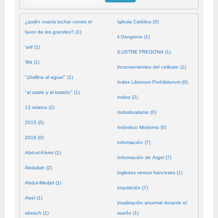
¿quién osaría luchar contra el
Iglesia Católica (0)
favor de los grandes? (1)
il Giorgione (1)
'arif (1)
iLUSTRE FREGONA (1)
'ifrit (1)
inconvenientes del celibato (1)
"¡Gallina al agua!" (1)
Index Librorum Prohibitorum (0)
"al sable y al bastón" (1)
indios (2)
13 relatos (2)
Individualismo (0)
2015 (0)
Individuo Moderno (0)
2016 (0)
información (7)
Abd-el-Kérim (1)
Información de Argel (7)
Abdallah (2)
ingleses versus franceses (1)
Abdul-Medjid (1)
inquisición (7)
Abel (1)
insalivación anormal durante el
abesch (1)
sueño (1)