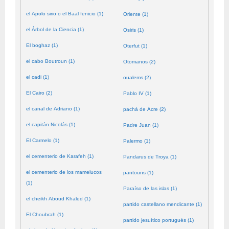
el Apolo sirio o el Baal fenicio (1)
Oriente (1)
el Árbol de la Ciencia (1)
Osiris (1)
El boghaz (1)
Oterfut (1)
el cabo Boutroun (1)
Otomanos (2)
el cadi (1)
oualems (2)
El Cairo (2)
Pablo IV (1)
el canal de Adriano (1)
pachá de Acre (2)
el capitán Nicolás (1)
Padre Juan (1)
El Carmelo (1)
Palermo (1)
el cementerio de Karafeh (1)
Pandarus de Troya (1)
el cementerio de los mamelucos
pantouns (1)
(1)
Paraíso de las islas (1)
el cheikh Aboud Khaled (1)
partido castellano mendicante (1)
El Choubrah (1)
partido jesuítico portugués (1)