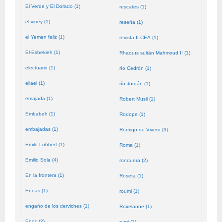
El Verde y El Dorado (1)
rescates (1)
el virrey (1)
reseña (1)
el Yemen feliz (1)
revista ILCEA (1)
El-Esbekieh (1)
Rhaouïs sultán Mahmoud II (1)
electuario (1)
río Cedrón (1)
eliael (1)
río Jordán (1)
emajada (1)
Robert Musil (1)
Embabeh (1)
Rodope (1)
embajadas (1)
Rodrigo de Vivero (3)
Emile Lubbert (1)
Roma (1)
Emilio Sola (4)
ronquera (2)
En la frontera (1)
Roseta (1)
Eneas (1)
roumi (1)
engaño de los derviches (1)
Roxelanne (1)
Enoc (2)
rumi (1)