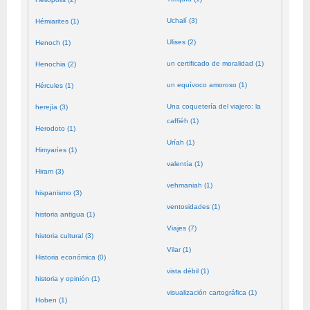
Uchalí (3)
Hémiarites (1)
Ulises (2)
Henoch (1)
un certificado de moralidad (1)
Henochia (2)
un equívoco amoroso (1)
Hércules (1)
Una coquetería del viajero: la
herejía (3)
caffiéh (1)
Herodoto (1)
Uríah (1)
Himyaríes (1)
valentía (1)
Hiram (3)
vehmaniah (1)
hispanismo (3)
ventosidades (1)
historia antigua (1)
Viajes (7)
historia cultural (3)
Vilar (1)
Historia económica (0)
vista débil (1)
historia y opinión (1)
visualización cartográfica (1)
Hoben (1)