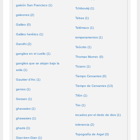
galeón San Francisco (1)
Tchiboukji (1)
galeones (2)
Tebas (1)
Galileo (0)
Telémaco (1)
Galileo herético (1)
temperamentos (1)
Gandhi (2)
Teócrito (1)
ganglios en el cuello (1)
Thomas Murner. (0)
ganglios que se alojan bajo la
Ticiano (1)
axila (1)
Tiempo Cervantes (0)
Gauttier d'Arc (1)
Tiempo de Cervantes (13)
genios (1)
Tifón (1)
Gessen (1)
Tiro (1)
ghavasies (1)
tocados por el dedo de dios (1)
ghawasies (1)
tolerancia (2)
ghazis (1)
Topografía de Argel (3)
Gian-ben-Gian (1)