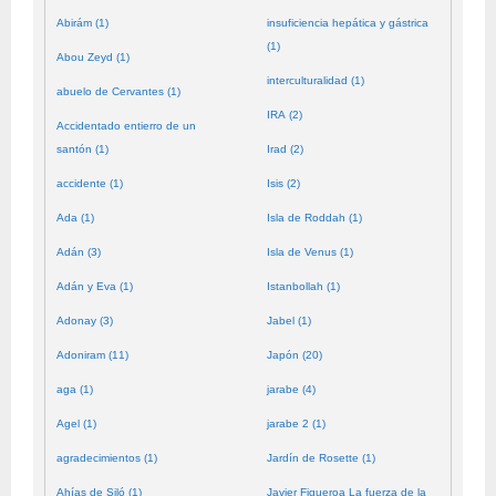
Abirám (1)
insuficiencia hepática y gástrica
(1)
Abou Zeyd (1)
interculturalidad (1)
abuelo de Cervantes (1)
IRA (2)
Accidentado entierro de un
santón (1)
Irad (2)
accidente (1)
Isis (2)
Ada (1)
Isla de Roddah (1)
Adán (3)
Isla de Venus (1)
Adán y Eva (1)
Istanbollah (1)
Adonay (3)
Jabel (1)
Adoniram (11)
Japón (20)
aga (1)
jarabe (4)
Agel (1)
jarabe 2 (1)
agradecimientos (1)
Jardín de Rosette (1)
Ahías de Siló (1)
Javier Figueroa La fuerza de la