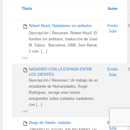
Tienes
Título
Autor
adjunto
Robert Musil, Nadadores sin atributos
Emilio
2
Sola
Descripción / Resumen: Robert Musil, El
hombre sin atributos, traducción de José
M. Sáenz, Barcelona, 2006, Seix Barral,
2 vols. […]
Leer
NADANDO CON LA ESPADA ENTRE
Emilio
2
LOS DIENTES
Sola
Descripción / Resumen: Un trabajo de un
estudiante de Humanidades, Ángel
Rodríguez, recoge unos textos
estupendos sobre soldados nadadores;
con […]
Leer
Diego de Haedo, nadador
Emilio
2
Sola