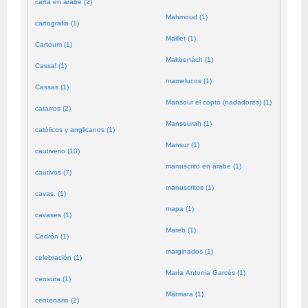
carta en árabe (2)
Mahmoud (1)
cartografia (1)
Maillet (1)
Cartoum (1)
Makbenách (1)
Cassal (1)
mamelucos (1)
Cassas (1)
Mansour el copto (nadadores) (1)
catarros (2)
Mansourah (1)
católicos y anglicanos (1)
Mansur (1)
cautiverio (10)
manuscrito en árabe (1)
cautivos (7)
manuscritos (1)
cavas. (1)
mapa (1)
cavases (1)
Mareb (1)
Cedrón (1)
marginados (1)
celebración (1)
María Antonia Garcés (1)
censura (1)
Mármara (1)
centenario (2)