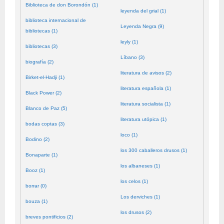
Biblioteca de don Borondón (1)
leyenda del grial (1)
biblioteca internacional de
Leyenda Negra (9)
bibliotecas (1)
leyly (1)
bibliotecas (3)
Líbano (3)
biografía (2)
literatura de avisos (2)
Birket-el-Hadji (1)
literatura española (1)
Black Power (2)
literatura socialista (1)
Blanco de Paz (5)
literatura utópica (1)
bodas coptas (3)
loco (1)
Bodino (2)
los 300 caballeros drusos (1)
Bonaparte (1)
los albaneses (1)
Booz (1)
los celos (1)
borrar (0)
Los derviches (1)
bouza (1)
los drusos (2)
breves pontificios (2)