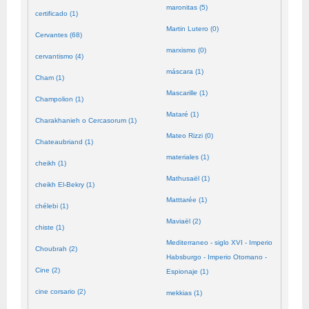
maronitas (5)
certificado (1)
Martin Lutero (0)
Cervantes (68)
marxismo (0)
cervantismo (4)
máscara (1)
Cham (1)
Mascarille (1)
Champolion (1)
Mataré (1)
Charakhanieh o Cercasorum (1)
Mateo Rizzi (0)
Chateaubriand (1)
materiales (1)
cheikh (1)
Mathusaël (1)
cheikh El-Bekry (1)
Matttarée (1)
chélebi (1)
Maviaël (2)
chiste (1)
Mediterraneo - siglo XVI - Imperio
Choubrah (2)
Habsburgo - Imperio Otomano -
Cine (2)
Espionaje (1)
cine corsario (2)
mekkias (1)