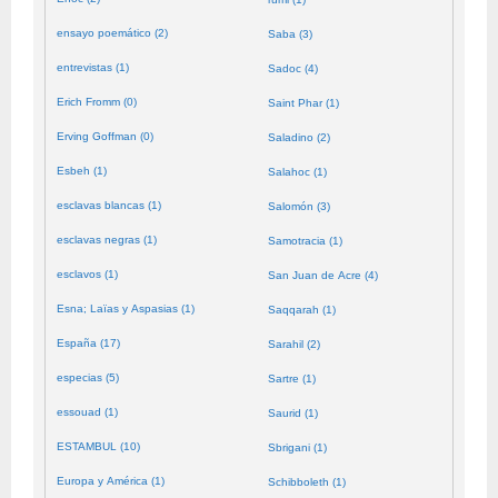
ensayo poemático (2)
Saba (3)
entrevistas (1)
Sadoc (4)
Erich Fromm (0)
Saint Phar (1)
Erving Goffman (0)
Saladino (2)
Esbeh (1)
Salahoc (1)
esclavas blancas (1)
Salomón (3)
esclavas negras (1)
Samotracia (1)
esclavos (1)
San Juan de Acre (4)
Esna; Laïas y Aspasias (1)
Saqqarah (1)
España (17)
Sarahil (2)
especias (5)
Sartre (1)
essouad (1)
Saurid (1)
ESTAMBUL (10)
Sbrigani (1)
Europa y América (1)
Schibboleth (1)