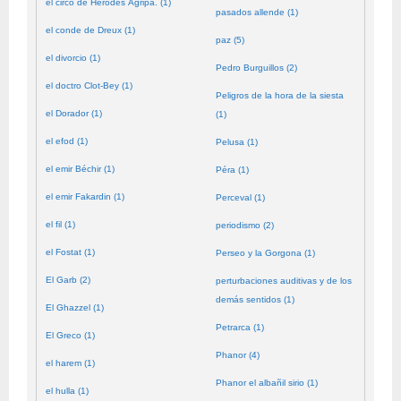
el circo de Herodes Agripa. (1)
pasados allende (1)
el conde de Dreux (1)
paz (5)
el divorcio (1)
Pedro Burguillos (2)
el doctro Clot-Bey (1)
Peligros de la hora de la siesta
el Dorador (1)
(1)
el efod (1)
Pelusa (1)
el emir Béchir (1)
Péra (1)
el emir Fakardin (1)
Perceval (1)
el fil (1)
periodismo (2)
el Fostat (1)
Perseo y la Gorgona (1)
El Garb (2)
perturbaciones auditivas y de los
demás sentidos (1)
El Ghazzel (1)
Petrarca (1)
El Greco (1)
Phanor (4)
el harem (1)
Phanor el albañil sirio (1)
el hulla (1)