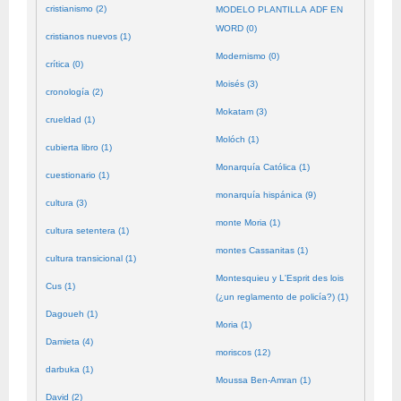
cristianismo (2)
MODELO PLANTILLA ADF EN
WORD (0)
cristianos nuevos (1)
Modernismo (0)
crítica (0)
Moisés (3)
cronología (2)
Mokatam (3)
crueldad (1)
Molóch (1)
cubierta libro (1)
Monarquía Católica (1)
cuestionario (1)
monarquía hispánica (9)
cultura (3)
monte Moria (1)
cultura setentera (1)
montes Cassanitas (1)
cultura transicional (1)
Montesquieu y L'Esprit des lois
Cus (1)
(¿un reglamento de policía?) (1)
Dagoueh (1)
Moria (1)
Damieta (4)
moriscos (12)
darbuka (1)
Moussa Ben-Amran (1)
David (2)