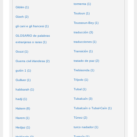
tormenta (1)
Giblim (1)
Touloun (1)
Gizeh (2)
Toussoun-Bey (1)
gli cani e gli francesi (1)
traducción (3)
GLOSARIO de palabras
traducciones (1)
extranjeras o raras (1)
Transición (1)
Gozzi (1)
tratado de paz (2)
Guerra civil irlandesa (2)
Trebisonda (1)
guión 1 (1)
Trípolo (1)
Gulliver (1)
Tubal (1)
habbarah (1)
Tubalcaín (3)
hadji (1)
Tubalcaín o Tubal-Caín (1)
Hakem (6)
Túnez (2)
Harem (1)
turco nadador (1)
Hedjaz (1)
Turquía (1)
Heliópolis (2)