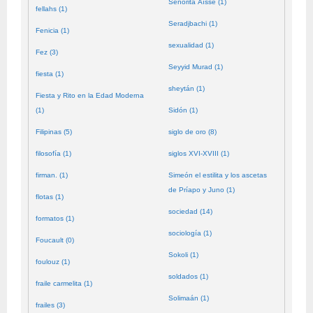
Señorita Aïssé (1)
fellahs (1)
Seradjbachi (1)
Fenicia (1)
sexualidad (1)
Fez (3)
Seyyid Murad (1)
fiesta (1)
sheytán (1)
Fiesta y Rito en la Edad Moderna
(1)
Sidón (1)
Filipinas (5)
siglo de oro (8)
filosofía (1)
siglos XVI-XVIII (1)
firman. (1)
Simeón el estilita y los ascetas
de Príapo y Juno (1)
flotas (1)
sociedad (14)
formatos (1)
sociología (1)
Foucault (0)
Sokoli (1)
foulouz (1)
soldados (1)
fraile carmelita (1)
Solimaán (1)
frailes (3)