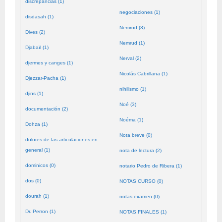
discrepancias (1)
negociaciones (1)
disdasah (1)
Nemrod (3)
Dives (2)
Nemrud (1)
Djabaïl (1)
Nerval (2)
djermes y canges (1)
Nicolás Cabrillana (1)
Djezzar-Pacha (1)
nihilismo (1)
djins (1)
Noé (3)
documentación (2)
Noéma (1)
Dohza (1)
Nota breve (0)
dolores de las articulaciones en
general (1)
nota de lectura (2)
dominicos (0)
notario Pedro de Ribera (1)
dos (0)
NOTAS CURSO (0)
dourah (1)
notas examen (0)
Dr. Perron (1)
NOTAS FINALES (1)