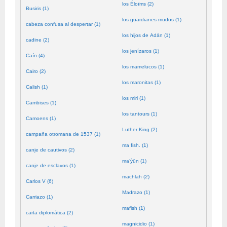
los Éloïms (2)
Busiris (1)
los guardianes mudos (1)
cabeza confusa al despertar (1)
los hijos de Adán (1)
cadine (2)
los jenízaros (1)
Caín (4)
los mamelucos (1)
Cairo (2)
los maronitas (1)
Calish (1)
los miri (1)
Cambises (1)
los tantours (1)
Camoens (1)
Luther King (2)
campaña otromana de 1537 (1)
ma fish. (1)
canje de cautivos (2)
ma’ŷūn (1)
canje de esclavos (1)
machlah (2)
Carlos V (6)
Madrazo (1)
Carriazo (1)
mafish (1)
carta diplomática (2)
magnicidio (1)