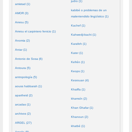
judío (1)
amistad (1)
kabibé o problemas de un
AMOR (3)
malentendido lingüístico (1)
Amrou (5)
Kachef (1)
Amrou el carpintero fenicio (1)
Kahwedji-bachi (1)
Anomia (2)
Karafeh (1)
Antar (1)
Kater (1)
Antonio de Sosa (6)
Kefrén (1)
Antoura (5)
Keops (1)
antropología (5)
Kesrouan (4)
aouss habbarah (1)
Khaiffa (1)
apartheid (2)
khamsín (2)
arcadas (1)
Khan Ghafar (1)
archivos (2)
Khanoun (2)
ARGEL (27)
khatbé (1)
Argelia (8)