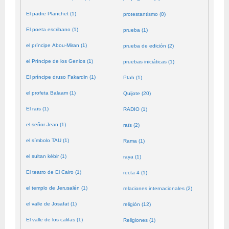
El padre Planchet (1)
protestantismo (0)
El poeta escribano (1)
prueba (1)
el príncipe Abou-Miran (1)
prueba de edición (2)
el Príncipe de los Genios (1)
pruebas iniciáticas (1)
El príncipe druso Fakardin (1)
Ptah (1)
el profeta Balaam (1)
Quijote (20)
El raïs (1)
RADIO (1)
el señor Jean (1)
raïs (2)
el símbolo TAU (1)
Rama (1)
el sultan kébir (1)
raya (1)
El teatro de El Cairo (1)
recta 4 (1)
el templo de Jerusalén (1)
relaciones internacionales (2)
el valle de Josafat (1)
religión (12)
El valle de los califas (1)
Religiones (1)