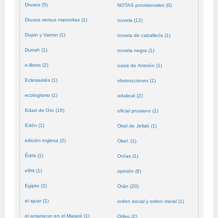
Drusos (5)
NOTAS provisionales (0)
Drusos versus maronitas (1)
novela (12)
Dupin y Varner (1)
novela de caballería (1)
Durrah (1)
novela negra (1)
e-libros (2)
oasis de Ammón (1)
Eclesiastés (1)
obstrucciones (1)
ecologismo (1)
odaleuk (2)
Edad de Oro (16)
oficial prusiano (1)
Edén (1)
Okel de Jellab (1)
edición inglesa (2)
Okel. (1)
Édris (1)
Onías (1)
effrit (1)
opinión (6)
Egipto (2)
Orán (20)
el ajuar (1)
orden social y orden moral (1)
el amanecer en el Mataré (1)
Orfeo (2)