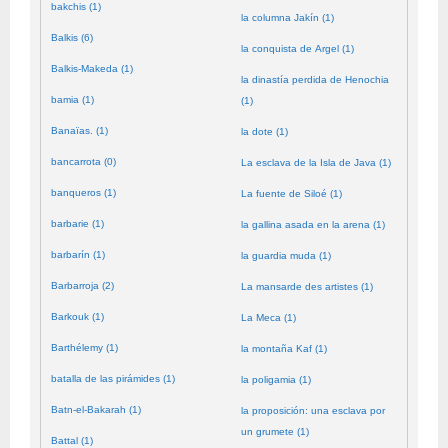
bakchis (1)
la columna Jakín (1)
Balkis (6)
la conquista de Argel (1)
Balkis-Makeda (1)
la dinastía perdida de Henochia
bamia (1)
(1)
Banaïas. (1)
la dote (1)
bancarrota (0)
La esclava de la Isla de Java (1)
banqueros (1)
La fuente de Siloé (1)
barbarie (1)
la gallina asada en la arena (1)
barbarín (1)
la guardia muda (1)
Barbarroja (2)
La mansarde des artistes (1)
Barkouk (1)
La Meca (1)
Barthélemy (1)
la montaña Kaf (1)
batalla de las pirámides (1)
la poligamia (1)
Batn-el-Bakarah (1)
la proposición: una esclava por
un grumete (1)
Battal (1)