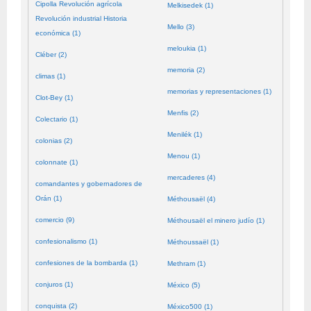
Cipolla Revolución agrícola
Melkisedek (1)
Revolución industrial Historia
Mello (3)
económica (1)
meloukia (1)
Cléber (2)
memoria (2)
climas (1)
memorias y representaciones (1)
Clot-Bey (1)
Menfis (2)
Colectario (1)
Menilék (1)
colonias (2)
Menou (1)
colonnate (1)
mercaderes (4)
comandantes y gobernadores de
Orán (1)
Méthousaël (4)
comercio (9)
Méthousaël el minero judío (1)
confesionalismo (1)
Méthoussaël (1)
confesiones de la bombarda (1)
Methram (1)
conjuros (1)
México (5)
conquista (2)
México500 (1)