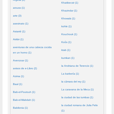
Khatibecsir (1)
arouss (1)
Khazindar (1)
arte (3)
Khowals (1)
asesinato (1)
kohle (1)
Astarté (1)
Kouchouk (1)
Atribir (1)
Koûs (1)
aventuras de una cabeza cocida
ktab (1)
en un horno (1)
kumkan (1)
Avenzoar (1)
la Andriana de Terencio (1)
avisos de e-Libro (2)
La barbería (1)
Azima (1)
la cámara del rey (1)
Baal (1)
La caravana de la Meca (1)
Bab-el-Foutouh (1)
la ciudad de las tumbas (1)
Bab-el-Mabdah (1)
la ciudad romana de Julia Felix
Babilonia (1)
(1)