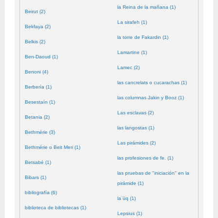
la Reina de la mañana (1)
Beirut (2)
La sirafeh (1)
Bekfaya (2)
la torre de Fakardin (1)
Belkis (2)
Lamartine (1)
Ben-Daoud (1)
Lamec (2)
Benoni (4)
las cancrelats o cucarachas (1)
Berbería (1)
las columnas Jakin y Booz (1)
Besestaín (1)
Las esclavas (2)
Betania (2)
las langostas (1)
Bethmérie (3)
Las pirámides (2)
Bethmérie o Beit Meri (1)
las profesiones de fe. (1)
Betsabé (1)
las pruebas de "iniciación" en la
Bibars (1)
pirámide (1)
bibliografía (6)
laʿūq (1)
biblioteca de bibliotecas (1)
Lepsius (1)