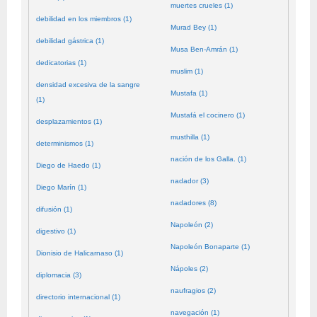
muertes crueles (1)
debilidad en los miembros (1)
Murad Bey (1)
debilidad gástrica (1)
Musa Ben-Amrán (1)
dedicatorias (1)
muslim (1)
densidad excesiva de la sangre
Mustafa (1)
(1)
Mustafá el cocinero (1)
desplazamientos (1)
musthilla (1)
determinismos (1)
nación de los Galla. (1)
Diego de Haedo (1)
nadador (3)
Diego Marín (1)
nadadores (8)
difusión (1)
Napoleón (2)
digestivo (1)
Napoleón Bonaparte (1)
Dionisio de Halicarnaso (1)
Nápoles (2)
diplomacia (3)
naufragios (2)
directorio internacional (1)
navegación (1)