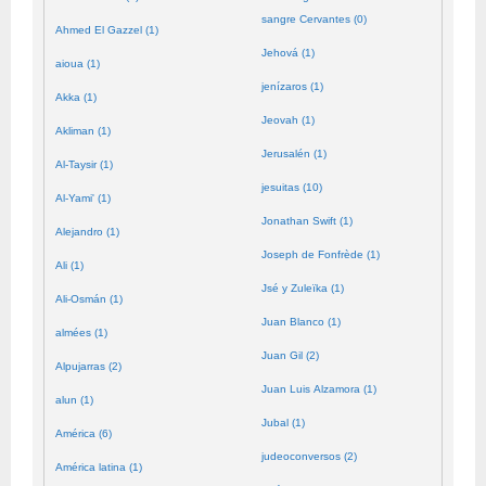
sangre Cervantes (0)
Ahmed El Gazzel (1)
Jehová (1)
aioua (1)
jenízaros (1)
Akka (1)
Jeovah (1)
Akliman (1)
Jerusalén (1)
Al-Taysir (1)
jesuitas (10)
Al-Yami' (1)
Jonathan Swift (1)
Alejandro (1)
Joseph de Fonfrède (1)
Ali (1)
Jsé y Zuleïka (1)
Ali-Osmán (1)
Juan Blanco (1)
almées (1)
Juan Gil (2)
Alpujarras (2)
Juan Luis Alzamora (1)
alun (1)
Jubal (1)
América (6)
judeoconversos (2)
América latina (1)