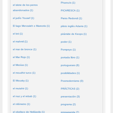
Pharouïs (1)
el islote de los perros
abandonados (1)
PICARESCA (1)
el judío Yousef (1)
Pietro Redondi (1)
El lago Menzaleh o Mareotis (1)
piloto inglés Adams (1)
el loti (1)
pirámide de Keops (1)
el mahmil (1)
poder (1)
el mar de bronce (1)
Pompeyo (1)
el Mar Rojo (1)
portada libro (1)
el Mesías (1)
portugueses (6)
el moudhir turco (1)
posibilidades (1)
El Mousky (1)
Posmodernismo (0)
el mutahir (1)
PRÁCTICAS (2)
el naz y el rebab (1)
presentación (3)
el nilómetro (1)
programa (2)
el obelisco de Heliópolis (1)
propaganda (7)