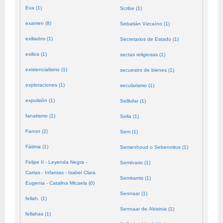
Eva (1)
Scribe (1)
examen (8)
Sebatián Vizcaíno (1)
exiliados (1)
Secretarios de Estado (1)
exilios (1)
sectas religiosas (1)
existencialismo (1)
secuestro de bienes (1)
exploraciones (1)
secularismo (1)
expulsión (1)
Selikdar (1)
fanatismo (1)
Sella (1)
Fanon (2)
Sem (1)
Fátima (1)
Semenhoud o Sebennitus (1)
Felipe II - Leyenda Negra -
Seminario (1)
Cartas - Infantas - Isabel Clara
Semiramis (1)
Eugenia - Catalina Micaela (0)
Sennaar (1)
fellah. (1)
Sennaar de Abisinia (1)
fellahas (1)