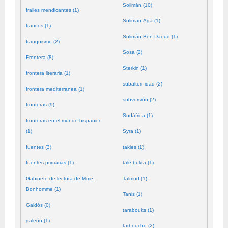
Solimán (10)
frailes mendicantes (1)
Soliman Aga (1)
francos (1)
Solimán Ben-Daoud (1)
franquismo (2)
Sosa (2)
Frontera (8)
Sterkin (1)
frontera literaria (1)
subalternidad (2)
frontera mediterránea (1)
subversión (2)
fronteras (9)
Sudáfrica (1)
fronteras en el mundo hispanico
(1)
Syra (1)
fuentes (3)
takies (1)
fuentes primarias (1)
talé bukra (1)
Gabinete de lectura de Mme.
Talmud (1)
Bonhomme (1)
Tanis (1)
Galdós (0)
tarabouks (1)
galeón (1)
tarbouche (2)