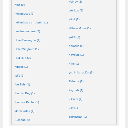
Volney (2)
hola (0)
vómitos (1)
holandeses (2)
wékil (1)
holandeses en Japón (1)
William Morris (1)
hombre-frontera (2)
yalek (1)
Hotel Domergue (1)
Yamaks (1)
Hotel Waghorn (1)
Yavours (1)
Hud-Hud (3)
Yins (1)
huidos (1)
ysu inflamación (1)
Iblís (2)
Zabetta (1)
Ibn Zuhr (1)
Zeynab (4)
Ibrahim Bey (1)
Zikkers (1)
Ibrahim- Pacha (1)
Zikr (1)
identidades (1)
zommarah (1)
IEspaña (0)