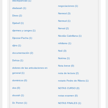
discrepancias (1)
negociaciones (1)
disdasah (1)
Nemrod (3)
Dives (2)
Nemrud (1)
Djabaïl (1)
Nerval (2)
djermes y canges (1)
Nicolás Cabrillana (1)
Djezzar-Pacha (1)
nihilismo (1)
djins (1)
Noé (3)
documentación (2)
Noéma (1)
Dohza (1)
Nota breve (0)
dolores de las articulaciones en
general (1)
nota de lectura (2)
dominicos (0)
notario Pedro de Ribera (1)
dos (0)
NOTAS CURSO (0)
dourah (1)
notas examen (0)
Dr. Perron (1)
NOTAS FINALES (1)