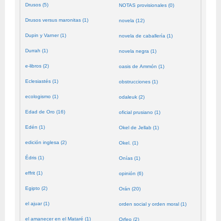
Drusos (5)
NOTAS provisionales (0)
Drusos versus maronitas (1)
novela (12)
Dupin y Varner (1)
novela de caballería (1)
Durrah (1)
novela negra (1)
e-libros (2)
oasis de Ammón (1)
Eclesiastés (1)
obstrucciones (1)
ecologismo (1)
odaleuk (2)
Edad de Oro (16)
oficial prusiano (1)
Edén (1)
Okel de Jellab (1)
edición inglesa (2)
Okel. (1)
Édris (1)
Onías (1)
effrit (1)
opinión (6)
Egipto (2)
Orán (20)
el ajuar (1)
orden social y orden moral (1)
el amanecer en el Mataré (1)
Orfeo (2)