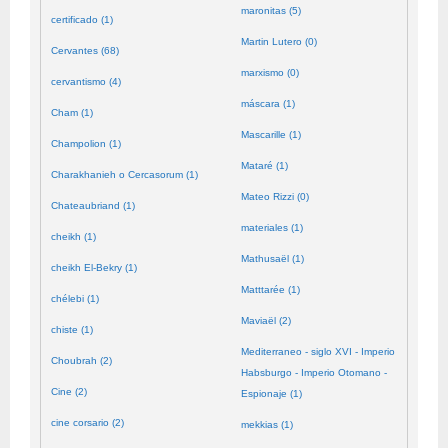
maronitas (5)
certificado (1)
Martin Lutero (0)
Cervantes (68)
marxismo (0)
cervantismo (4)
máscara (1)
Cham (1)
Mascarille (1)
Champolion (1)
Mataré (1)
Charakhanieh o Cercasorum (1)
Mateo Rizzi (0)
Chateaubriand (1)
materiales (1)
cheikh (1)
Mathusaël (1)
cheikh El-Bekry (1)
Matttarée (1)
chélebi (1)
Maviaël (2)
chiste (1)
Mediterraneo - siglo XVI - Imperio
Choubrah (2)
Habsburgo - Imperio Otomano -
Cine (2)
Espionaje (1)
cine corsario (2)
mekkias (1)