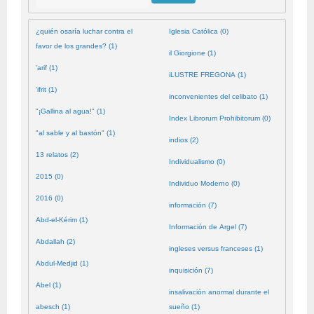
¿quién osaría luchar contra el
Iglesia Católica (0)
favor de los grandes? (1)
il Giorgione (1)
'arif (1)
iLUSTRE FREGONA (1)
'ifrit (1)
inconvenientes del celibato (1)
"¡Gallina al agua!" (1)
Index Librorum Prohibitorum (0)
"al sable y al bastón" (1)
indios (2)
13 relatos (2)
Individualismo (0)
2015 (0)
Individuo Moderno (0)
2016 (0)
información (7)
Abd-el-Kérim (1)
Información de Argel (7)
Abdallah (2)
ingleses versus franceses (1)
Abdul-Medjid (1)
inquisición (7)
Abel (1)
insalivación anormal durante el
abesch (1)
sueño (1)