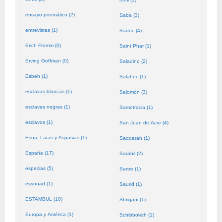
ensayo poemático (2)
Saba (3)
entrevistas (1)
Sadoc (4)
Erich Fromm (0)
Saint Phar (1)
Erving Goffman (0)
Saladino (2)
Esbeh (1)
Salahoc (1)
esclavas blancas (1)
Salomón (3)
esclavas negras (1)
Samotracia (1)
esclavos (1)
San Juan de Acre (4)
Esna; Laïas y Aspasias (1)
Saqqarah (1)
España (17)
Sarahil (2)
especias (5)
Sartre (1)
essouad (1)
Saurid (1)
ESTAMBUL (10)
Sbrigani (1)
Europa y América (1)
Schibboleth (1)