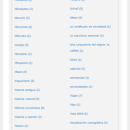
Uchalí (3)
Hémiarites (1)
Ulises (2)
Henoch (1)
un certificado de moralidad (1)
Henochia (2)
un equívoco amoroso (1)
Hércules (1)
Una coquetería del viajero: la
herejía (3)
caffiéh (1)
Herodoto (1)
Uríah (1)
Himyaríes (1)
valentía (1)
Hiram (3)
vehmaniah (1)
hispanismo (3)
ventosidades (1)
historia antigua (1)
Viajes (7)
historia cultural (3)
Vilar (1)
Historia económica (0)
vista débil (1)
historia y opinión (1)
visualización cartográfica (1)
Hoben (1)