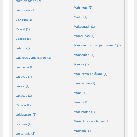
carta en árabe (2)
Mahmoud (1)
cartografia (1)
Maillet (1)
Cartoum (1)
Makbenách (1)
Cassal (1)
mamelucos (1)
Cassas (1)
Mansour el copto (nadadores) (1)
catarros (2)
Mansourah (1)
católicos y anglicanos (1)
Mansur (1)
cautiverio (10)
manuscrito en árabe (1)
cautivos (7)
manuscritos (1)
cavas. (1)
mapa (1)
cavases (1)
Mareb (1)
Cedrón (1)
marginados (1)
celebración (1)
María Antonia Garcés (1)
censura (1)
Mármara (1)
centenario (2)