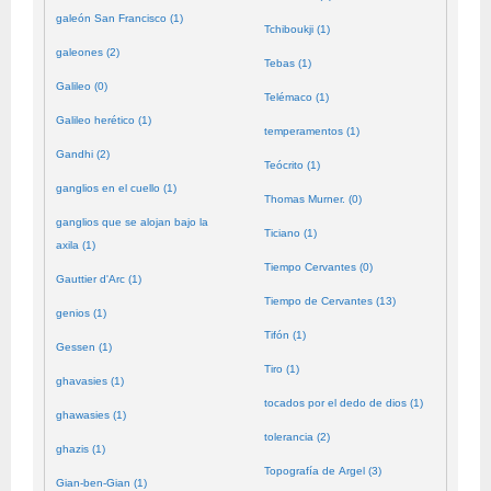
galeón San Francisco (1)
Tchiboukji (1)
galeones (2)
Tebas (1)
Galileo (0)
Telémaco (1)
Galileo herético (1)
temperamentos (1)
Gandhi (2)
Teócrito (1)
ganglios en el cuello (1)
Thomas Murner. (0)
ganglios que se alojan bajo la
Ticiano (1)
axila (1)
Tiempo Cervantes (0)
Gauttier d'Arc (1)
Tiempo de Cervantes (13)
genios (1)
Tifón (1)
Gessen (1)
Tiro (1)
ghavasies (1)
tocados por el dedo de dios (1)
ghawasies (1)
tolerancia (2)
ghazis (1)
Topografía de Argel (3)
Gian-ben-Gian (1)