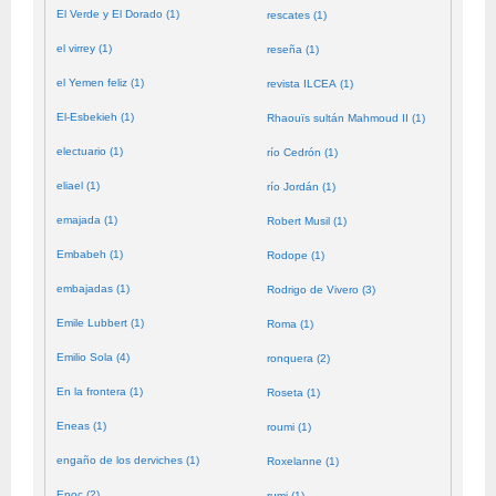
El Verde y El Dorado (1)
rescates (1)
el virrey (1)
reseña (1)
el Yemen feliz (1)
revista ILCEA (1)
El-Esbekieh (1)
Rhaouïs sultán Mahmoud II (1)
electuario (1)
río Cedrón (1)
eliael (1)
río Jordán (1)
emajada (1)
Robert Musil (1)
Embabeh (1)
Rodope (1)
embajadas (1)
Rodrigo de Vivero (3)
Emile Lubbert (1)
Roma (1)
Emilio Sola (4)
ronquera (2)
En la frontera (1)
Roseta (1)
Eneas (1)
roumi (1)
engaño de los derviches (1)
Roxelanne (1)
Enoc (2)
rumi (1)