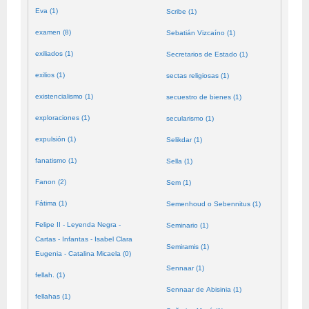
Eva (1)
Scribe (1)
examen (8)
Sebatián Vizcaíno (1)
exiliados (1)
Secretarios de Estado (1)
exilios (1)
sectas religiosas (1)
existencialismo (1)
secuestro de bienes (1)
exploraciones (1)
secularismo (1)
expulsión (1)
Selikdar (1)
fanatismo (1)
Sella (1)
Fanon (2)
Sem (1)
Fátima (1)
Semenhoud o Sebennitus (1)
Felipe II - Leyenda Negra -
Seminario (1)
Cartas - Infantas - Isabel Clara
Semiramis (1)
Eugenia - Catalina Micaela (0)
Sennaar (1)
fellah. (1)
Sennaar de Abisinia (1)
fellahas (1)