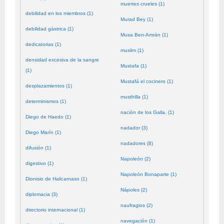
muertes crueles (1)
debilidad en los miembros (1)
Murad Bey (1)
debilidad gástrica (1)
Musa Ben-Amrán (1)
dedicatorias (1)
muslim (1)
densidad excesiva de la sangre
Mustafa (1)
(1)
Mustafá el cocinero (1)
desplazamientos (1)
musthilla (1)
determinismos (1)
nación de los Galla. (1)
Diego de Haedo (1)
nadador (3)
Diego Marín (1)
nadadores (8)
difusión (1)
Napoleón (2)
digestivo (1)
Napoleón Bonaparte (1)
Dionisio de Halicarnaso (1)
Nápoles (2)
diplomacia (3)
naufragios (2)
directorio internacional (1)
navegación (1)