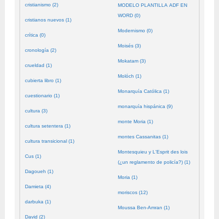
cristianismo (2)
MODELO PLANTILLA ADF EN
WORD (0)
cristianos nuevos (1)
Modernismo (0)
crítica (0)
Moisés (3)
cronología (2)
Mokatam (3)
crueldad (1)
Molóch (1)
cubierta libro (1)
Monarquía Católica (1)
cuestionario (1)
monarquía hispánica (9)
cultura (3)
monte Moria (1)
cultura setentera (1)
montes Cassanitas (1)
cultura transicional (1)
Montesquieu y L'Esprit des lois
Cus (1)
(¿un reglamento de policía?) (1)
Dagoueh (1)
Moria (1)
Damieta (4)
moriscos (12)
darbuka (1)
Moussa Ben-Amran (1)
David (2)