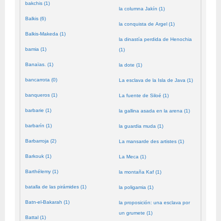
bakchis (1)
la columna Jakín (1)
Balkis (6)
la conquista de Argel (1)
Balkis-Makeda (1)
la dinastía perdida de Henochia
bamia (1)
(1)
Banaïas. (1)
la dote (1)
bancarrota (0)
La esclava de la Isla de Java (1)
banqueros (1)
La fuente de Siloé (1)
barbarie (1)
la gallina asada en la arena (1)
barbarín (1)
la guardia muda (1)
Barbarroja (2)
La mansarde des artistes (1)
Barkouk (1)
La Meca (1)
Barthélemy (1)
la montaña Kaf (1)
batalla de las pirámides (1)
la poligamia (1)
Batn-el-Bakarah (1)
la proposición: una esclava por
un grumete (1)
Battal (1)