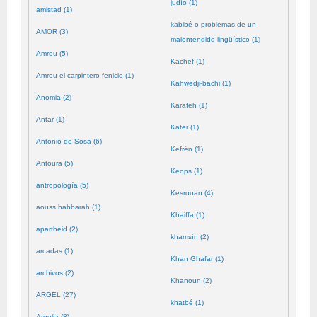
judío (1)
amistad (1)
kabibé o problemas de un
AMOR (3)
malentendido lingüístico (1)
Amrou (5)
Kachef (1)
Amrou el carpintero fenicio (1)
Kahwedji-bachi (1)
Anomia (2)
Karafeh (1)
Antar (1)
Kater (1)
Antonio de Sosa (6)
Kefrén (1)
Antoura (5)
Keops (1)
antropología (5)
Kesrouan (4)
aouss habbarah (1)
Khaiffa (1)
apartheid (2)
khamsín (2)
arcadas (1)
Khan Ghafar (1)
archivos (2)
Khanoun (2)
ARGEL (27)
khatbé (1)
Argelia (8)