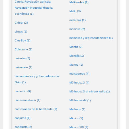
Cipolla Revolución agrícola
Melkisedek (1)
Revolución industrial Historia
Mello (3)
económica (1)
meloukia (1)
Cléber (2)
memoria (2)
climas (1)
memorias y representaciones (1)
Clot-Bey (1)
Menfis (2)
Colectario (1)
Menilék (1)
colonias (2)
Menou (1)
colonnate (1)
mercaderes (4)
comandantes y gobernadores de
Orán (1)
Méthousaël (4)
comercio (9)
Méthousaël el minero judío (1)
confesionalismo (1)
Méthoussaël (1)
confesiones de la bombarda (1)
Methram (1)
conjuros (1)
México (5)
conquista (2)
México500 (1)