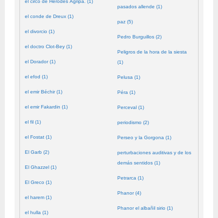
el circo de Herodes Agripa. (1)
pasados allende (1)
el conde de Dreux (1)
paz (5)
el divorcio (1)
Pedro Burguillos (2)
el doctro Clot-Bey (1)
Peligros de la hora de la siesta
el Dorador (1)
(1)
el efod (1)
Pelusa (1)
el emir Béchir (1)
Péra (1)
el emir Fakardin (1)
Perceval (1)
el fil (1)
periodismo (2)
el Fostat (1)
Perseo y la Gorgona (1)
El Garb (2)
perturbaciones auditivas y de los
demás sentidos (1)
El Ghazzel (1)
Petrarca (1)
El Greco (1)
Phanor (4)
el harem (1)
Phanor el albañil sirio (1)
el hulla (1)