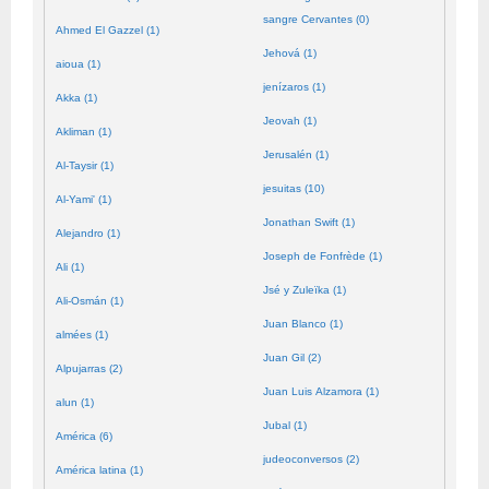
sangre Cervantes (0)
Ahmed El Gazzel (1)
Jehová (1)
aioua (1)
jenízaros (1)
Akka (1)
Jeovah (1)
Akliman (1)
Jerusalén (1)
Al-Taysir (1)
jesuitas (10)
Al-Yami' (1)
Jonathan Swift (1)
Alejandro (1)
Joseph de Fonfrède (1)
Ali (1)
Jsé y Zuleïka (1)
Ali-Osmán (1)
Juan Blanco (1)
almées (1)
Juan Gil (2)
Alpujarras (2)
Juan Luis Alzamora (1)
alun (1)
Jubal (1)
América (6)
judeoconversos (2)
América latina (1)