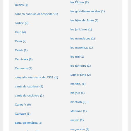
los Éloïms (2)
Busiris (1)
los guardianes mudos (1)
cabeza confusa al despertar (1)
los hijos de Adán (1)
cadine (2)
los jenízaros (1)
Caín (4)
los mamelucos (1)
Cairo (2)
los maronitas (1)
Calish (1)
los miri (1)
Cambises (1)
los tantours (1)
Camoens (1)
Luther King (2)
campaña otromana de 1537 (1)
ma fish. (1)
canje de cautivos (2)
ma’ŷūn (1)
canje de esclavos (1)
machlah (2)
Carlos V (6)
Madrazo (1)
Carriazo (1)
mafish (1)
carta diplomática (2)
magnicidio (1)