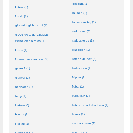
tormenta (1)
Giblim (1)
Touloun (1)
Gizeh (2)
Toussoun-Bey (1)
gli cani e gli francesi (1)
traducción (3)
GLOSARIO de palabras
traducciones (1)
extranjeras o raras (1)
Transición (1)
Gozzi (1)
tratado de paz (2)
Guerra civil irlandesa (2)
Trebisonda (1)
guión 1 (1)
Trípolo (1)
Gulliver (1)
Tubal (1)
habbarah (1)
Tubalcaín (3)
hadji (1)
Tubalcaín o Tubal-Caín (1)
Hakem (6)
Túnez (2)
Harem (1)
turco nadador (1)
Hedjaz (1)
Turquía (1)
Heliópolis (2)