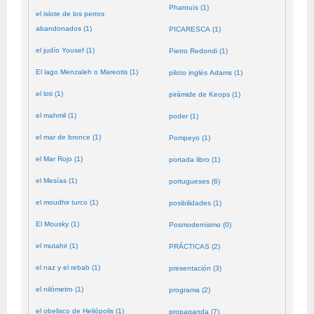
Pharouïs (1)
el islote de los perros
abandonados (1)
PICARESCA (1)
el judío Yousef (1)
Pietro Redondi (1)
El lago Menzaleh o Mareotis (1)
piloto inglés Adams (1)
el loti (1)
pirámide de Keops (1)
el mahmil (1)
poder (1)
el mar de bronce (1)
Pompeyo (1)
el Mar Rojo (1)
portada libro (1)
el Mesías (1)
portugueses (6)
el moudhir turco (1)
posibilidades (1)
El Mousky (1)
Posmodernismo (0)
el mutahir (1)
PRÁCTICAS (2)
el naz y el rebab (1)
presentación (3)
el nilómetro (1)
programa (2)
el obelisco de Heliópolis (1)
propaganda (7)