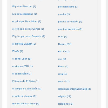
El padre Planchet (1)
protestantismo (0)
El poeta escribano (1)
prueba (1)
el príncipe Abou-Miran (1)
prueba de edición (2)
el Príncipe de los Genios (1)
pruebas iniciáticas (1)
El príncipe druso Fakardin (1)
Ptah (1)
el profeta Balaam (1)
Quijote (20)
El raïs (1)
RADIO (1)
el señor Jean (1)
raïs (2)
el símbolo TAU (1)
Rama (1)
el sultan kébir (1)
raya (1)
El teatro de El Cairo (1)
recta 4 (1)
el templo de Jerusalén (1)
relaciones internacionales (2)
el valle de Josafat (1)
religión (12)
El valle de los califas (1)
Religiones (1)