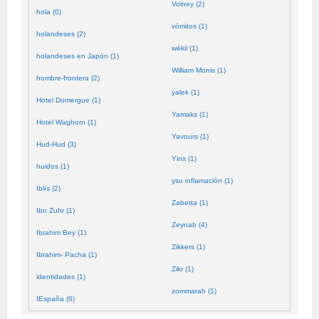
Volney (2)
hola (0)
vómitos (1)
holandeses (2)
wékil (1)
holandeses en Japón (1)
William Morris (1)
hombre-frontera (2)
yalek (1)
Hotel Domergue (1)
Yamaks (1)
Hotel Waghorn (1)
Yavours (1)
Hud-Hud (3)
Yins (1)
huidos (1)
ysu inflamación (1)
Iblís (2)
Zabetta (1)
Ibn Zuhr (1)
Zeynab (4)
Ibrahim Bey (1)
Zikkers (1)
Ibrahim- Pacha (1)
Zikr (1)
identidades (1)
zommarah (1)
IEspaña (0)