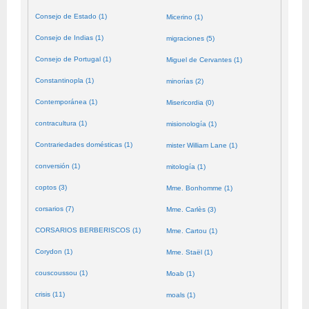
Consejo de Estado (1)
Micerino (1)
Consejo de Indias (1)
migraciones (5)
Consejo de Portugal (1)
Miguel de Cervantes (1)
Constantinopla (1)
minorías (2)
Contemporánea (1)
Misericordia (0)
contracultura (1)
misionología (1)
Contrariedades domésticas (1)
mister William Lane (1)
conversión (1)
mitología (1)
coptos (3)
Mme. Bonhomme (1)
corsarios (7)
Mme. Carlès (3)
CORSARIOS BERBERISCOS (1)
Mme. Cartou (1)
Corydon (1)
Mme. Staël (1)
couscoussou (1)
Moab (1)
crisis (11)
moals (1)