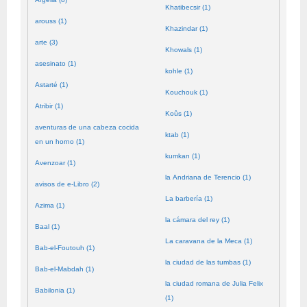
Khatibecsir (1)
arouss (1)
Khazindar (1)
arte (3)
Khowals (1)
asesinato (1)
kohle (1)
Astarté (1)
Kouchouk (1)
Atribir (1)
Koûs (1)
aventuras de una cabeza cocida
ktab (1)
en un horno (1)
kumkan (1)
Avenzoar (1)
la Andriana de Terencio (1)
avisos de e-Libro (2)
La barbería (1)
Azima (1)
la cámara del rey (1)
Baal (1)
La caravana de la Meca (1)
Bab-el-Foutouh (1)
la ciudad de las tumbas (1)
Bab-el-Mabdah (1)
la ciudad romana de Julia Felix
Babilonia (1)
(1)