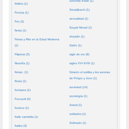
Señorita Aïssé (1)
fellahs (1)
Seradjbachi (1)
Fenicia (1)
sexualidad (1)
Fez (3)
Seyyid Murad (1)
fiesta (1)
sheytán (1)
Fiesta y Rito en la Edad Moderna
(1)
Sidón (1)
Filipinas (5)
siglo de oro (8)
filosofía (1)
siglos XVI-XVIII (1)
firman. (1)
Simeón el estilita y los ascetas
de Príapo y Juno (1)
flotas (1)
sociedad (14)
formatos (1)
sociología (1)
Foucault (0)
Sokoli (1)
foulouz (1)
soldados (1)
fraile carmelita (1)
Solimaán (1)
frailes (3)