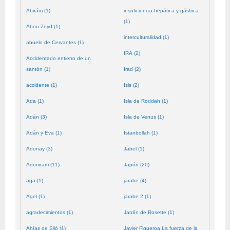
Abirám (1)
insuficiencia hepática y gástrica
(1)
Abou Zeyd (1)
interculturalidad (1)
abuelo de Cervantes (1)
IRA (2)
Accidentado entierro de un
santón (1)
Irad (2)
accidente (1)
Isis (2)
Ada (1)
Isla de Roddah (1)
Adán (3)
Isla de Venus (1)
Adán y Eva (1)
Istanbollah (1)
Adonay (3)
Jabel (1)
Adoniram (11)
Japón (20)
aga (1)
jarabe (4)
Agel (1)
jarabe 2 (1)
agradecimientos (1)
Jardín de Rosette (1)
Ahías de Siló (1)
Javier Figueroa La fuerza de la