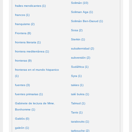
Solimán (10)
frailes mendicantes (1)
Soliman Aga (1)
francos (1)
Solimán Ben-Daoud (1)
franquismo (2)
Sosa (2)
Frontera (8)
Sterkin (1)
frontera literaria (1)
subalternidad (2)
frontera mediterránea (1)
subversión (2)
fronteras (9)
Sudáfrica (1)
fronteras en el mundo hispanico
(1)
Syra (1)
fuentes (3)
takies (1)
fuentes primarias (1)
talé bukra (1)
Gabinete de lectura de Mme.
Talmud (1)
Bonhomme (1)
Tanis (1)
Galdós (0)
tarabouks (1)
galeón (1)
tarbouche (2)