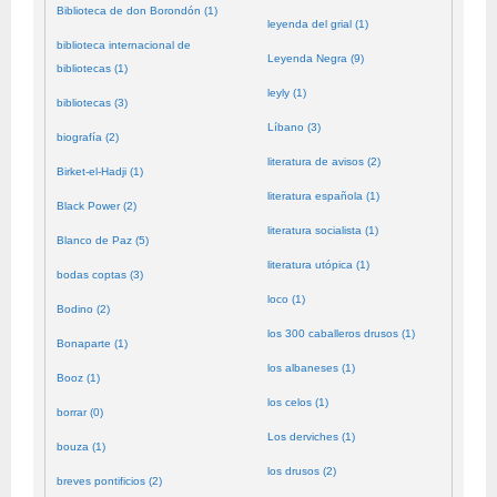
Biblioteca de don Borondón (1)
leyenda del grial (1)
biblioteca internacional de
Leyenda Negra (9)
bibliotecas (1)
leyly (1)
bibliotecas (3)
Líbano (3)
biografía (2)
literatura de avisos (2)
Birket-el-Hadji (1)
literatura española (1)
Black Power (2)
literatura socialista (1)
Blanco de Paz (5)
literatura utópica (1)
bodas coptas (3)
loco (1)
Bodino (2)
los 300 caballeros drusos (1)
Bonaparte (1)
los albaneses (1)
Booz (1)
los celos (1)
borrar (0)
Los derviches (1)
bouza (1)
los drusos (2)
breves pontificios (2)