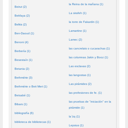
la Reina de la mañana (1)
Beirut (2)
La sirafeh (1)
Bekfaya (2)
la torre de Fakardin (1)
Belkis (2)
Lamartine (1)
Ben-Daoud (1)
Lamec (2)
Benoni (4)
las cancrelats o cucarachas (1)
Berbería (1)
las columnas Jakin y Booz (1)
Besestaín (1)
Las esclavas (2)
Betania (2)
las langostas (1)
Bethmérie (3)
Las pirámides (2)
Bethmérie o Beit Meri (1)
las profesiones de fe. (1)
Betsabé (1)
las pruebas de "iniciación" en la
Bibars (1)
pirámide (1)
bibliografía (6)
laʿūq (1)
biblioteca de bibliotecas (1)
Lepsius (1)