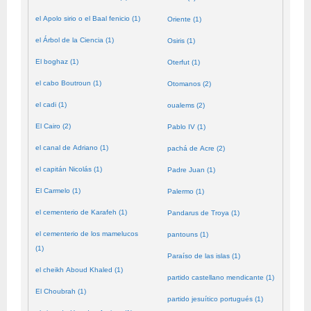
el Apolo sirio o el Baal fenicio (1)
Oriente (1)
el Árbol de la Ciencia (1)
Osiris (1)
El boghaz (1)
Oterfut (1)
el cabo Boutroun (1)
Otomanos (2)
el cadi (1)
oualems (2)
El Cairo (2)
Pablo IV (1)
el canal de Adriano (1)
pachá de Acre (2)
el capitán Nicolás (1)
Padre Juan (1)
El Carmelo (1)
Palermo (1)
el cementerio de Karafeh (1)
Pandarus de Troya (1)
el cementerio de los mamelucos
pantouns (1)
(1)
Paraíso de las islas (1)
el cheikh Aboud Khaled (1)
partido castellano mendicante (1)
El Choubrah (1)
partido jesuítico portugués (1)