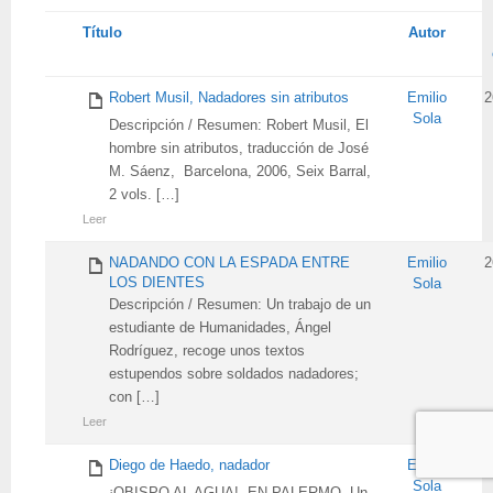
Tienes
Título
Autor
adjunto
Robert Musil, Nadadores sin atributos
Emilio
2
Sola
Descripción / Resumen: Robert Musil, El
hombre sin atributos, traducción de José
M. Sáenz, Barcelona, 2006, Seix Barral,
2 vols. […]
Leer
NADANDO CON LA ESPADA ENTRE
Emilio
2
LOS DIENTES
Sola
Descripción / Resumen: Un trabajo de un
estudiante de Humanidades, Ángel
Rodríguez, recoge unos textos
estupendos sobre soldados nadadores;
con […]
Leer
Diego de Haedo, nadador
Emilio
2
Sola