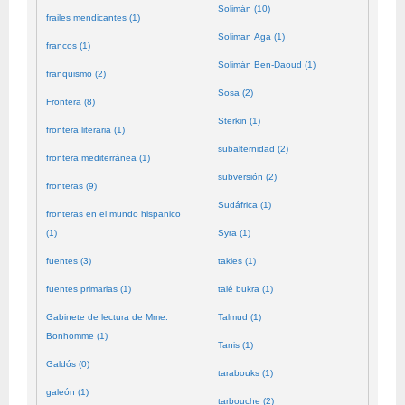
Solimán (10)
frailes mendicantes (1)
Soliman Aga (1)
francos (1)
Solimán Ben-Daoud (1)
franquismo (2)
Sosa (2)
Frontera (8)
Sterkin (1)
frontera literaria (1)
subalternidad (2)
frontera mediterránea (1)
subversión (2)
fronteras (9)
Sudáfrica (1)
fronteras en el mundo hispanico
(1)
Syra (1)
fuentes (3)
takies (1)
fuentes primarias (1)
talé bukra (1)
Gabinete de lectura de Mme.
Talmud (1)
Bonhomme (1)
Tanis (1)
Galdós (0)
tarabouks (1)
galeón (1)
tarbouche (2)