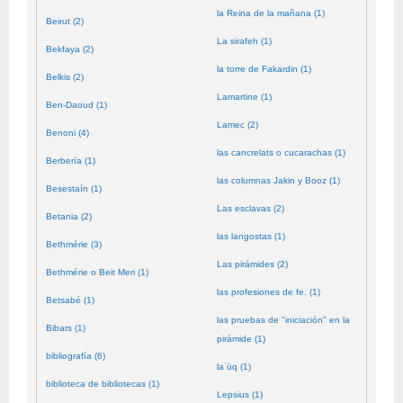
la Reina de la mañana (1)
Beirut (2)
La sirafeh (1)
Bekfaya (2)
la torre de Fakardin (1)
Belkis (2)
Lamartine (1)
Ben-Daoud (1)
Lamec (2)
Benoni (4)
las cancrelats o cucarachas (1)
Berbería (1)
las columnas Jakin y Booz (1)
Besestaín (1)
Las esclavas (2)
Betania (2)
las langostas (1)
Bethmérie (3)
Las pirámides (2)
Bethmérie o Beit Meri (1)
las profesiones de fe. (1)
Betsabé (1)
las pruebas de "iniciación" en la
Bibars (1)
pirámide (1)
bibliografía (6)
laʿūq (1)
biblioteca de bibliotecas (1)
Lepsius (1)