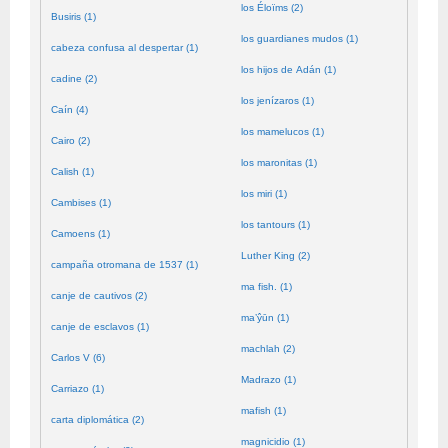
los Éloïms (2)
Busiris (1)
los guardianes mudos (1)
cabeza confusa al despertar (1)
los hijos de Adán (1)
cadine (2)
los jenízaros (1)
Caín (4)
los mamelucos (1)
Cairo (2)
los maronitas (1)
Calish (1)
los miri (1)
Cambises (1)
los tantours (1)
Camoens (1)
Luther King (2)
campaña otromana de 1537 (1)
ma fish. (1)
canje de cautivos (2)
ma’ŷūn (1)
canje de esclavos (1)
machlah (2)
Carlos V (6)
Madrazo (1)
Carriazo (1)
mafish (1)
carta diplomática (2)
magnicidio (1)