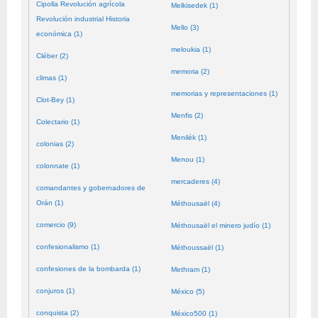
Cipolla Revolución agrícola
Melkisedek (1)
Revolución industrial Historia
Mello (3)
económica (1)
meloukia (1)
Cléber (2)
memoria (2)
climas (1)
memorias y representaciones (1)
Clot-Bey (1)
Menfis (2)
Colectario (1)
Menilék (1)
colonias (2)
Menou (1)
colonnate (1)
mercaderes (4)
comandantes y gobernadores de
Orán (1)
Méthousaël (4)
comercio (9)
Méthousaël el minero judío (1)
confesionalismo (1)
Méthoussaël (1)
confesiones de la bombarda (1)
Methram (1)
conjuros (1)
México (5)
conquista (2)
México500 (1)