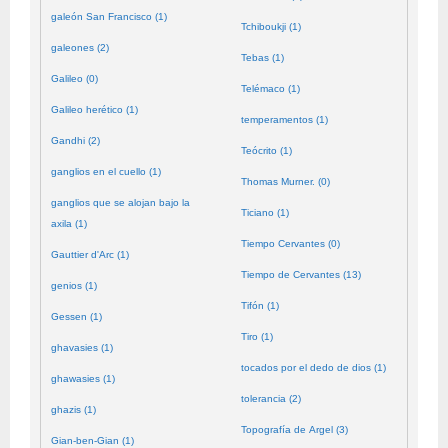
galeón San Francisco (1)
Tchiboukji (1)
galeones (2)
Tebas (1)
Galileo (0)
Telémaco (1)
Galileo herético (1)
temperamentos (1)
Gandhi (2)
Teócrito (1)
ganglios en el cuello (1)
Thomas Murner. (0)
ganglios que se alojan bajo la
Ticiano (1)
axila (1)
Tiempo Cervantes (0)
Gauttier d'Arc (1)
Tiempo de Cervantes (13)
genios (1)
Tifón (1)
Gessen (1)
Tiro (1)
ghavasies (1)
tocados por el dedo de dios (1)
ghawasies (1)
tolerancia (2)
ghazis (1)
Topografía de Argel (3)
Gian-ben-Gian (1)