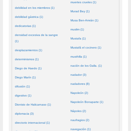
muertes crueles (1)
debilidad en los miembros (1)
Murad Bey (1)
debilidad gástrica (1)
Musa Ben-Amrán (1)
dedicatorias (1)
muslim (1)
densidad excesiva de la sangre
Mustafa (1)
(1)
Mustafá el cocinero (1)
desplazamientos (1)
musthilla (1)
determinismos (1)
nación de los Galla. (1)
Diego de Haedo (1)
nadador (3)
Diego Marín (1)
nadadores (8)
difusión (1)
Napoleón (2)
digestivo (1)
Napoleón Bonaparte (1)
Dionisio de Halicarnaso (1)
Nápoles (2)
diplomacia (3)
naufragios (2)
directorio internacional (1)
navegación (1)