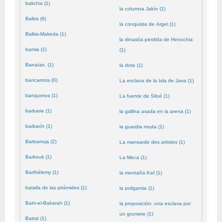
bakchis (1)
la columna Jakín (1)
Balkis (6)
la conquista de Argel (1)
Balkis-Makeda (1)
la dinastía perdida de Henochia
bamia (1)
(1)
Banaïas. (1)
la dote (1)
bancarrota (0)
La esclava de la Isla de Java (1)
banqueros (1)
La fuente de Siloé (1)
barbarie (1)
la gallina asada en la arena (1)
barbarín (1)
la guardia muda (1)
Barbarroja (2)
La mansarde des artistes (1)
Barkouk (1)
La Meca (1)
Barthélemy (1)
la montaña Kaf (1)
batalla de las pirámides (1)
la poligamia (1)
Batn-el-Bakarah (1)
la proposición: una esclava por
un grumete (1)
Battal (1)