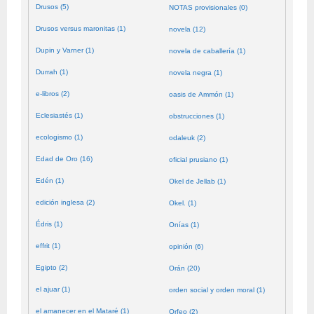
Drusos (5)
NOTAS provisionales (0)
Drusos versus maronitas (1)
novela (12)
Dupin y Varner (1)
novela de caballería (1)
Durrah (1)
novela negra (1)
e-libros (2)
oasis de Ammón (1)
Eclesiastés (1)
obstrucciones (1)
ecologismo (1)
odaleuk (2)
Edad de Oro (16)
oficial prusiano (1)
Edén (1)
Okel de Jellab (1)
edición inglesa (2)
Okel. (1)
Édris (1)
Onías (1)
effrit (1)
opinión (6)
Egipto (2)
Orán (20)
el ajuar (1)
orden social y orden moral (1)
el amanecer en el Mataré (1)
Orfeo (2)