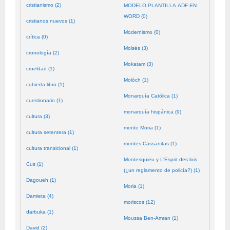
cristianismo (2)
MODELO PLANTILLA ADF EN
WORD (0)
cristianos nuevos (1)
Modernismo (0)
crítica (0)
Moisés (3)
cronología (2)
Mokatam (3)
crueldad (1)
Molóch (1)
cubierta libro (1)
Monarquía Católica (1)
cuestionario (1)
monarquía hispánica (9)
cultura (3)
monte Moria (1)
cultura setentera (1)
montes Cassanitas (1)
cultura transicional (1)
Montesquieu y L'Esprit des lois
Cus (1)
(¿un reglamento de policía?) (1)
Dagoueh (1)
Moria (1)
Damieta (4)
moriscos (12)
darbuka (1)
Moussa Ben-Amran (1)
David (2)