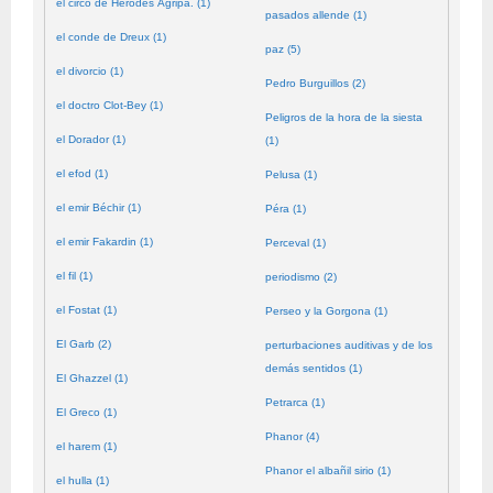
el circo de Herodes Agripa. (1)
pasados allende (1)
el conde de Dreux (1)
paz (5)
el divorcio (1)
Pedro Burguillos (2)
el doctro Clot-Bey (1)
Peligros de la hora de la siesta
el Dorador (1)
(1)
el efod (1)
Pelusa (1)
el emir Béchir (1)
Péra (1)
el emir Fakardin (1)
Perceval (1)
el fil (1)
periodismo (2)
el Fostat (1)
Perseo y la Gorgona (1)
El Garb (2)
perturbaciones auditivas y de los
demás sentidos (1)
El Ghazzel (1)
Petrarca (1)
El Greco (1)
Phanor (4)
el harem (1)
Phanor el albañil sirio (1)
el hulla (1)