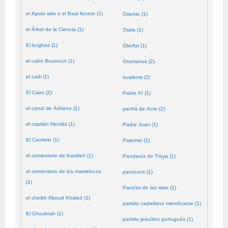
el Apolo sirio o el Baal fenicio (1)
Oriente (1)
el Árbol de la Ciencia (1)
Osiris (1)
El boghaz (1)
Oterfut (1)
el cabo Boutroun (1)
Otomanos (2)
el cadi (1)
oualems (2)
El Cairo (2)
Pablo IV (1)
el canal de Adriano (1)
pachá de Acre (2)
el capitán Nicolás (1)
Padre Juan (1)
El Carmelo (1)
Palermo (1)
el cementerio de Karafeh (1)
Pandarus de Troya (1)
el cementerio de los mamelucos
pantouns (1)
(1)
Paraíso de las islas (1)
el cheikh Aboud Khaled (1)
partido castellano mendicante (1)
El Choubrah (1)
partido jesuítico portugués (1)