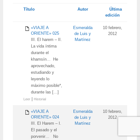
Tienes
Título
Autor
Última
adjunto
edición
«VIAJE A
Esmeralda
10 febrero,
ORIENTE» 025
de Luis y
2012
III. El harem – II.
Martínez
La vida íntima
durante el
khamsín… He
aprovechado,
estudiando y
leyendo lo
máximo posible*,
durante las […]
|
Leer
Historial
«VIAJE A
Esmeralda
10 febrero,
ORIENTE» 024
de Luis y
2012
III. El Harem – I.
Martínez
El pasado y el
porvenir… No