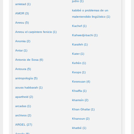
judío (1)
amistad (1)
kabibé o problemas de un
AMOR (3)
malentendido lingüístico (1)
Amrou (5)
Kachef (1)
Amrou el carpintero fenicio (1)
Kahwedji-bachi (1)
Anomia (2)
Karafeh (1)
Antar (1)
Kater (1)
Antonio de Sosa (6)
Kefrén (1)
Antoura (5)
Keops (1)
antropología (5)
Kesrouan (4)
aouss habbarah (1)
Khaiffa (1)
apartheid (2)
khamsín (2)
arcadas (1)
Khan Ghafar (1)
archivos (2)
Khanoun (2)
ARGEL (27)
khatbé (1)
Argelia (8)