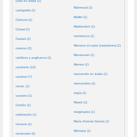
carta en árabe (2)
Mahmoud (1)
cartografia (1)
Maillet (1)
Cartoum (1)
Makbenách (1)
Cassal (1)
mamelucos (1)
Cassas (1)
Mansour el copto (nadadores) (1)
catarros (2)
Mansourah (1)
católicos y anglicanos (1)
Mansur (1)
cautiverio (10)
manuscrito en árabe (1)
cautivos (7)
manuscritos (1)
cavas. (1)
mapa (1)
cavases (1)
Mareb (1)
Cedrón (1)
marginados (1)
celebración (1)
María Antonia Garcés (1)
censura (1)
Mármara (1)
centenario (2)