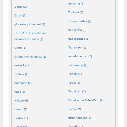
tormenta (1)
Giblim (1)
Touloun (1)
Gizeh (2)
Toussoun-Bey (1)
gli cani e gli francesi (1)
traducción (3)
GLOSARIO de palabras
traducciones (1)
extranjeras o raras (1)
Transición (1)
Gozzi (1)
tratado de paz (2)
Guerra civil irlandesa (2)
Trebisonda (1)
guión 1 (1)
Trípolo (1)
Gulliver (1)
Tubal (1)
habbarah (1)
Tubalcaín (3)
hadji (1)
Tubalcaín o Tubal-Caín (1)
Hakem (6)
Túnez (2)
Harem (1)
turco nadador (1)
Hedjaz (1)
Turquía (1)
Heliópolis (2)