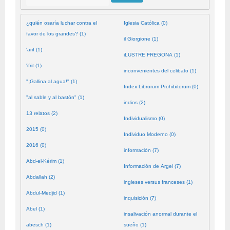
¿quién osaría luchar contra el
Iglesia Católica (0)
favor de los grandes? (1)
il Giorgione (1)
'arif (1)
iLUSTRE FREGONA (1)
'ifrit (1)
inconvenientes del celibato (1)
"¡Gallina al agua!" (1)
Index Librorum Prohibitorum (0)
"al sable y al bastón" (1)
indios (2)
13 relatos (2)
Individualismo (0)
2015 (0)
Individuo Moderno (0)
2016 (0)
información (7)
Abd-el-Kérim (1)
Información de Argel (7)
Abdallah (2)
ingleses versus franceses (1)
Abdul-Medjid (1)
inquisición (7)
Abel (1)
insalivación anormal durante el
abesch (1)
sueño (1)