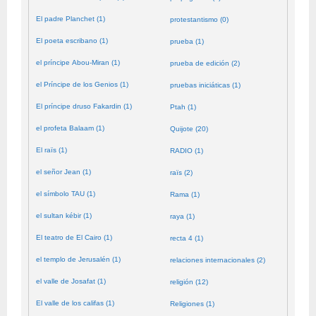
El padre Planchet (1)
protestantismo (0)
El poeta escribano (1)
prueba (1)
el príncipe Abou-Miran (1)
prueba de edición (2)
el Príncipe de los Genios (1)
pruebas iniciáticas (1)
El príncipe druso Fakardin (1)
Ptah (1)
el profeta Balaam (1)
Quijote (20)
El raïs (1)
RADIO (1)
el señor Jean (1)
raïs (2)
el símbolo TAU (1)
Rama (1)
el sultan kébir (1)
raya (1)
El teatro de El Cairo (1)
recta 4 (1)
el templo de Jerusalén (1)
relaciones internacionales (2)
el valle de Josafat (1)
religión (12)
El valle de los califas (1)
Religiones (1)