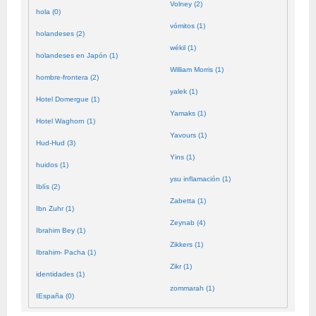
Volney (2)
hola (0)
vómitos (1)
holandeses (2)
wékil (1)
holandeses en Japón (1)
William Morris (1)
hombre-frontera (2)
yalek (1)
Hotel Domergue (1)
Yamaks (1)
Hotel Waghorn (1)
Yavours (1)
Hud-Hud (3)
Yins (1)
huidos (1)
ysu inflamación (1)
Iblís (2)
Zabetta (1)
Ibn Zuhr (1)
Zeynab (4)
Ibrahim Bey (1)
Zikkers (1)
Ibrahim- Pacha (1)
Zikr (1)
identidades (1)
zommarah (1)
IEspaña (0)