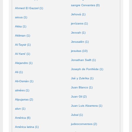
sangre Cervantes (0)
Ahmed El Gazzel (1)
Jehová (1)
aioua (1)
jenízaros (1)
Akka (1)
Jeovah (1)
Akliman (1)
Jerusalén (1)
Al-Taysir (1)
jesuitas (10)
Al-Yami' (1)
Jonathan Swift (1)
Alejandro (1)
Joseph de Fonfrède (1)
Ali (1)
Jsé y Zuleïka (1)
Ali-Osmán (1)
Juan Blanco (1)
almées (1)
Juan Gil (2)
Alpujarras (2)
Juan Luis Alzamora (1)
alun (1)
Jubal (1)
América (6)
judeoconversos (2)
América latina (1)