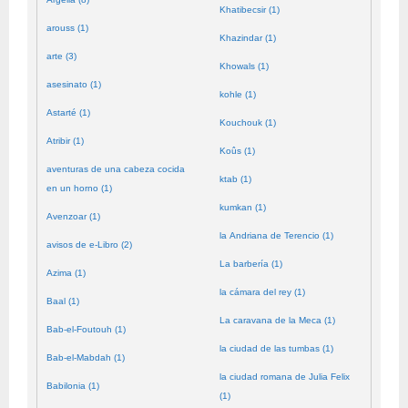
Khatibecsir (1)
arouss (1)
Khazindar (1)
arte (3)
Khowals (1)
asesinato (1)
kohle (1)
Astarté (1)
Kouchouk (1)
Atribir (1)
Koûs (1)
aventuras de una cabeza cocida
ktab (1)
en un horno (1)
kumkan (1)
Avenzoar (1)
la Andriana de Terencio (1)
avisos de e-Libro (2)
La barbería (1)
Azima (1)
la cámara del rey (1)
Baal (1)
La caravana de la Meca (1)
Bab-el-Foutouh (1)
la ciudad de las tumbas (1)
Bab-el-Mabdah (1)
la ciudad romana de Julia Felix
Babilonia (1)
(1)