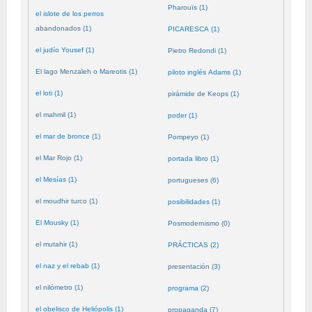
Pharouïs (1)
el islote de los perros
abandonados (1)
PICARESCA (1)
el judío Yousef (1)
Pietro Redondi (1)
El lago Menzaleh o Mareotis (1)
piloto inglés Adams (1)
el loti (1)
pirámide de Keops (1)
el mahmil (1)
poder (1)
el mar de bronce (1)
Pompeyo (1)
el Mar Rojo (1)
portada libro (1)
el Mesías (1)
portugueses (6)
el moudhir turco (1)
posibilidades (1)
El Mousky (1)
Posmodernismo (0)
el mutahir (1)
PRÁCTICAS (2)
el naz y el rebab (1)
presentación (3)
el nilómetro (1)
programa (2)
el obelisco de Heliópolis (1)
propaganda (7)