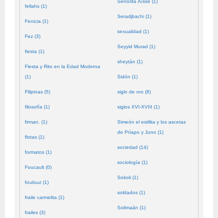
Señorita Aïssé (1)
fellahs (1)
Seradjbachi (1)
Fenicia (1)
sexualidad (1)
Fez (3)
Seyyid Murad (1)
fiesta (1)
sheytán (1)
Fiesta y Rito en la Edad Moderna
(1)
Sidón (1)
Filipinas (5)
siglo de oro (8)
filosofía (1)
siglos XVI-XVIII (1)
firman. (1)
Simeón el estilita y los ascetas
de Príapo y Juno (1)
flotas (1)
sociedad (14)
formatos (1)
sociología (1)
Foucault (0)
Sokoli (1)
foulouz (1)
soldados (1)
fraile carmelita (1)
Solimaán (1)
frailes (3)