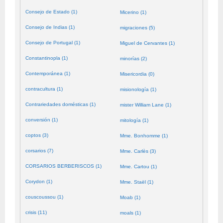
Consejo de Estado (1)
Micerino (1)
Consejo de Indias (1)
migraciones (5)
Consejo de Portugal (1)
Miguel de Cervantes (1)
Constantinopla (1)
minorías (2)
Contemporánea (1)
Misericordia (0)
contracultura (1)
misionología (1)
Contrariedades domésticas (1)
mister William Lane (1)
conversión (1)
mitología (1)
coptos (3)
Mme. Bonhomme (1)
corsarios (7)
Mme. Carlès (3)
CORSARIOS BERBERISCOS (1)
Mme. Cartou (1)
Corydon (1)
Mme. Staël (1)
couscoussou (1)
Moab (1)
crisis (11)
moals (1)