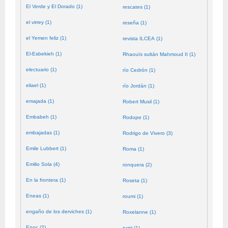
El Verde y El Dorado (1)
rescates (1)
el virrey (1)
reseña (1)
el Yemen feliz (1)
revista ILCEA (1)
El-Esbekieh (1)
Rhaouïs sultán Mahmoud II (1)
electuario (1)
río Cedrón (1)
eliael (1)
río Jordán (1)
emajada (1)
Robert Musil (1)
Embabeh (1)
Rodope (1)
embajadas (1)
Rodrigo de Vivero (3)
Emile Lubbert (1)
Roma (1)
Emilio Sola (4)
ronquera (2)
En la frontera (1)
Roseta (1)
Eneas (1)
roumi (1)
engaño de los derviches (1)
Roxelanne (1)
Enoc (2)
rumi (1)