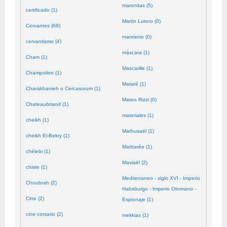
maronitas (5)
certificado (1)
Martin Lutero (0)
Cervantes (68)
marxismo (0)
cervantismo (4)
máscara (1)
Cham (1)
Mascarille (1)
Champolion (1)
Mataré (1)
Charakhanieh o Cercasorum (1)
Mateo Rizzi (0)
Chateaubriand (1)
materiales (1)
cheikh (1)
Mathusaël (1)
cheikh El-Bekry (1)
Matttarée (1)
chélebi (1)
Maviaël (2)
chiste (1)
Mediterraneo - siglo XVI - Imperio
Choubrah (2)
Habsburgo - Imperio Otomano -
Cine (2)
Espionaje (1)
cine corsario (2)
mekkias (1)