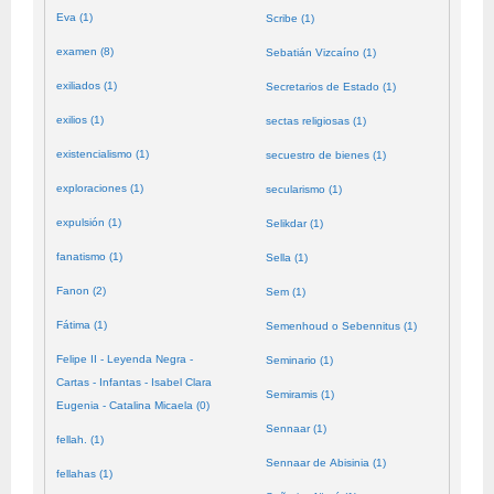
Eva (1)
Scribe (1)
examen (8)
Sebatián Vizcaíno (1)
exiliados (1)
Secretarios de Estado (1)
exilios (1)
sectas religiosas (1)
existencialismo (1)
secuestro de bienes (1)
exploraciones (1)
secularismo (1)
expulsión (1)
Selikdar (1)
fanatismo (1)
Sella (1)
Fanon (2)
Sem (1)
Fátima (1)
Semenhoud o Sebennitus (1)
Felipe II - Leyenda Negra -
Seminario (1)
Cartas - Infantas - Isabel Clara
Semiramis (1)
Eugenia - Catalina Micaela (0)
Sennaar (1)
fellah. (1)
Sennaar de Abisinia (1)
fellahas (1)