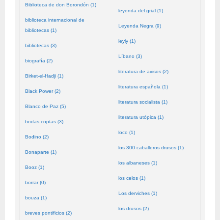
Biblioteca de don Borondón (1)
leyenda del grial (1)
biblioteca internacional de
Leyenda Negra (9)
bibliotecas (1)
leyly (1)
bibliotecas (3)
Líbano (3)
biografía (2)
literatura de avisos (2)
Birket-el-Hadji (1)
literatura española (1)
Black Power (2)
literatura socialista (1)
Blanco de Paz (5)
literatura utópica (1)
bodas coptas (3)
loco (1)
Bodino (2)
los 300 caballeros drusos (1)
Bonaparte (1)
los albaneses (1)
Booz (1)
los celos (1)
borrar (0)
Los derviches (1)
bouza (1)
los drusos (2)
breves pontificios (2)