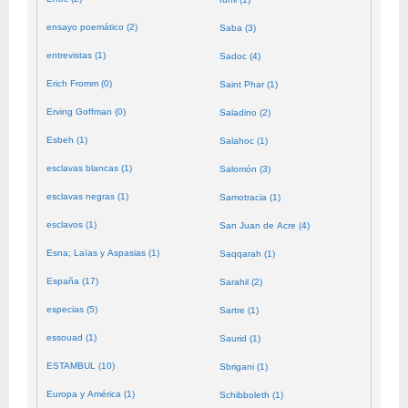
ensayo poemático (2)
Saba (3)
entrevistas (1)
Sadoc (4)
Erich Fromm (0)
Saint Phar (1)
Erving Goffman (0)
Saladino (2)
Esbeh (1)
Salahoc (1)
esclavas blancas (1)
Salomón (3)
esclavas negras (1)
Samotracia (1)
esclavos (1)
San Juan de Acre (4)
Esna; Laïas y Aspasias (1)
Saqqarah (1)
España (17)
Sarahil (2)
especias (5)
Sartre (1)
essouad (1)
Saurid (1)
ESTAMBUL (10)
Sbrigani (1)
Europa y América (1)
Schibboleth (1)