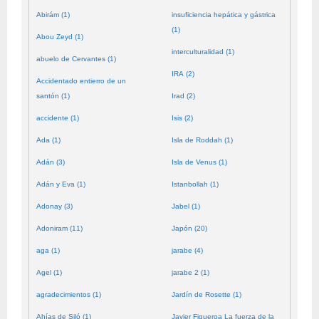
Abirám (1)
insuficiencia hepática y gástrica
(1)
Abou Zeyd (1)
interculturalidad (1)
abuelo de Cervantes (1)
IRA (2)
Accidentado entierro de un
santón (1)
Irad (2)
accidente (1)
Isis (2)
Ada (1)
Isla de Roddah (1)
Adán (3)
Isla de Venus (1)
Adán y Eva (1)
Istanbollah (1)
Adonay (3)
Jabel (1)
Adoniram (11)
Japón (20)
aga (1)
jarabe (4)
Agel (1)
jarabe 2 (1)
agradecimientos (1)
Jardín de Rosette (1)
Ahías de Siló (1)
Javier Figueroa La fuerza de la