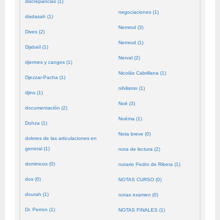
discrepancias (1)
negociaciones (1)
disdasah (1)
Nemrod (3)
Dives (2)
Nemrud (1)
Djabaïl (1)
Nerval (2)
djermes y canges (1)
Nicolás Cabrillana (1)
Djezzar-Pacha (1)
nihilismo (1)
djins (1)
Noé (3)
documentación (2)
Noéma (1)
Dohza (1)
Nota breve (0)
dolores de las articulaciones en
general (1)
nota de lectura (2)
dominicos (0)
notario Pedro de Ribera (1)
dos (0)
NOTAS CURSO (0)
dourah (1)
notas examen (0)
Dr. Perron (1)
NOTAS FINALES (1)