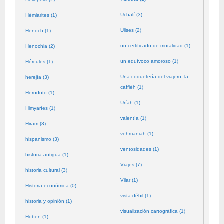
Uchalí (3)
Hémiarites (1)
Ulises (2)
Henoch (1)
un certificado de moralidad (1)
Henochia (2)
un equívoco amoroso (1)
Hércules (1)
Una coquetería del viajero: la
herejía (3)
caffiéh (1)
Herodoto (1)
Uríah (1)
Himyaríes (1)
valentía (1)
Hiram (3)
vehmaniah (1)
hispanismo (3)
ventosidades (1)
historia antigua (1)
Viajes (7)
historia cultural (3)
Vilar (1)
Historia económica (0)
vista débil (1)
historia y opinión (1)
visualización cartográfica (1)
Hoben (1)