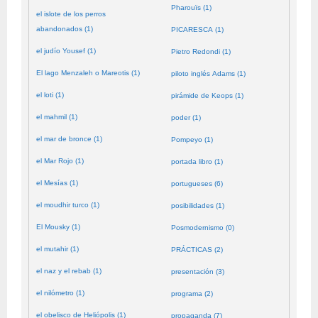
Pharouïs (1)
el islote de los perros
abandonados (1)
PICARESCA (1)
el judío Yousef (1)
Pietro Redondi (1)
El lago Menzaleh o Mareotis (1)
piloto inglés Adams (1)
el loti (1)
pirámide de Keops (1)
el mahmil (1)
poder (1)
el mar de bronce (1)
Pompeyo (1)
el Mar Rojo (1)
portada libro (1)
el Mesías (1)
portugueses (6)
el moudhir turco (1)
posibilidades (1)
El Mousky (1)
Posmodernismo (0)
el mutahir (1)
PRÁCTICAS (2)
el naz y el rebab (1)
presentación (3)
el nilómetro (1)
programa (2)
el obelisco de Heliópolis (1)
propaganda (7)