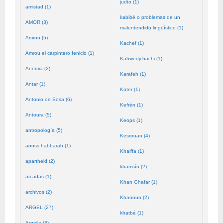
judío (1)
amistad (1)
kabibé o problemas de un
AMOR (3)
malentendido lingüístico (1)
Amrou (5)
Kachef (1)
Amrou el carpintero fenicio (1)
Kahwedji-bachi (1)
Anomia (2)
Karafeh (1)
Antar (1)
Kater (1)
Antonio de Sosa (6)
Kefrén (1)
Antoura (5)
Keops (1)
antropología (5)
Kesrouan (4)
aouss habbarah (1)
Khaiffa (1)
apartheid (2)
khamsín (2)
arcadas (1)
Khan Ghafar (1)
archivos (2)
Khanoun (2)
ARGEL (27)
khatbé (1)
Argelia (8)