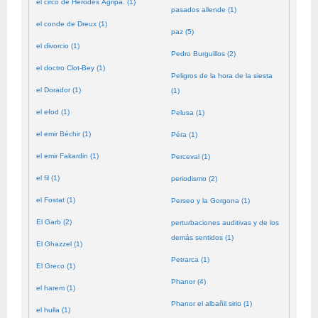
el circo de Herodes Agripa. (1)
pasados allende (1)
el conde de Dreux (1)
paz (5)
el divorcio (1)
Pedro Burguillos (2)
el doctro Clot-Bey (1)
Peligros de la hora de la siesta
el Dorador (1)
(1)
el efod (1)
Pelusa (1)
el emir Béchir (1)
Péra (1)
el emir Fakardin (1)
Perceval (1)
el fil (1)
periodismo (2)
el Fostat (1)
Perseo y la Gorgona (1)
El Garb (2)
perturbaciones auditivas y de los
demás sentidos (1)
El Ghazzel (1)
Petrarca (1)
El Greco (1)
Phanor (4)
el harem (1)
Phanor el albañil sirio (1)
el hulla (1)