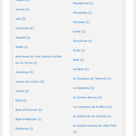
Khatibecsir (1)
arouss (1)
Khazindar (1)
arte (3)
Khowals (1)
asesinato (1)
kohle (1)
Astarté (1)
Kouchouk (1)
Atribir (1)
Koûs (1)
aventuras de una cabeza cocida
ktab (1)
en un horno (1)
kumkan (1)
Avenzoar (1)
la Andriana de Terencio (1)
avisos de e-Libro (2)
La barbería (1)
Azima (1)
la cámara del rey (1)
Baal (1)
La caravana de la Meca (1)
Bab-el-Foutouh (1)
la ciudad de las tumbas (1)
Bab-el-Mabdah (1)
la ciudad romana de Julia Felix
Babilonia (1)
(1)