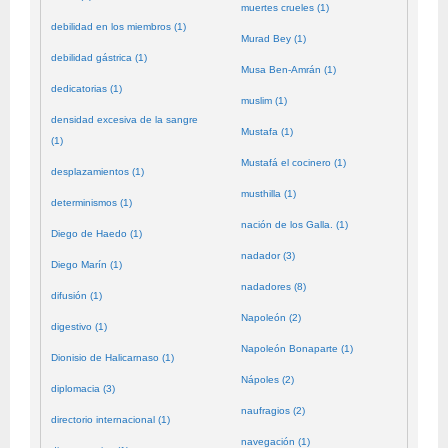
muertes crueles (1)
debilidad en los miembros (1)
Murad Bey (1)
debilidad gástrica (1)
Musa Ben-Amrán (1)
dedicatorias (1)
muslim (1)
densidad excesiva de la sangre
Mustafa (1)
(1)
Mustafá el cocinero (1)
desplazamientos (1)
musthilla (1)
determinismos (1)
nación de los Galla. (1)
Diego de Haedo (1)
nadador (3)
Diego Marín (1)
nadadores (8)
difusión (1)
Napoleón (2)
digestivo (1)
Napoleón Bonaparte (1)
Dionisio de Halicarnaso (1)
Nápoles (2)
diplomacia (3)
naufragios (2)
directorio internacional (1)
navegación (1)