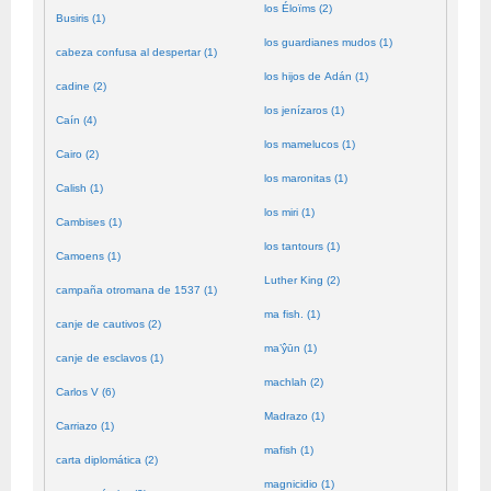
los Éloïms (2)
Busiris (1)
los guardianes mudos (1)
cabeza confusa al despertar (1)
los hijos de Adán (1)
cadine (2)
los jenízaros (1)
Caín (4)
los mamelucos (1)
Cairo (2)
los maronitas (1)
Calish (1)
los miri (1)
Cambises (1)
los tantours (1)
Camoens (1)
Luther King (2)
campaña otromana de 1537 (1)
ma fish. (1)
canje de cautivos (2)
ma’ŷūn (1)
canje de esclavos (1)
machlah (2)
Carlos V (6)
Madrazo (1)
Carriazo (1)
mafish (1)
carta diplomática (2)
magnicidio (1)