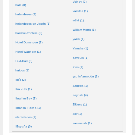
Volney (2)
hola (0)
vómitos (1)
holandeses (2)
wékil (1)
holandeses en Japón (1)
William Morris (1)
hombre-frontera (2)
yalek (1)
Hotel Domergue (1)
Yamaks (1)
Hotel Waghorn (1)
Yavours (1)
Hud-Hud (3)
Yins (1)
huidos (1)
ysu inflamación (1)
Iblís (2)
Zabetta (1)
Ibn Zuhr (1)
Zeynab (4)
Ibrahim Bey (1)
Zikkers (1)
Ibrahim- Pacha (1)
Zikr (1)
identidades (1)
zommarah (1)
IEspaña (0)