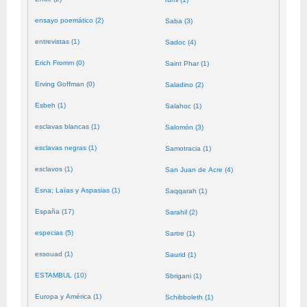
ensayo poemático (2)
Saba (3)
entrevistas (1)
Sadoc (4)
Erich Fromm (0)
Saint Phar (1)
Erving Goffman (0)
Saladino (2)
Esbeh (1)
Salahoc (1)
esclavas blancas (1)
Salomón (3)
esclavas negras (1)
Samotracia (1)
esclavos (1)
San Juan de Acre (4)
Esna; Laïas y Aspasias (1)
Saqqarah (1)
España (17)
Sarahil (2)
especias (5)
Sartre (1)
essouad (1)
Saurid (1)
ESTAMBUL (10)
Sbrigani (1)
Europa y América (1)
Schibboleth (1)