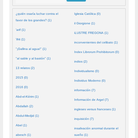
¿quién osaría luchar contra el
Iglesia Católica (0)
favor de los grandes? (1)
il Giorgione (1)
'arif (1)
iLUSTRE FREGONA (1)
'ifrit (1)
inconvenientes del celibato (1)
"¡Gallina al agua!" (1)
Index Librorum Prohibitorum (0)
"al sable y al bastón" (1)
indios (2)
13 relatos (2)
Individualismo (0)
2015 (0)
Individuo Moderno (0)
2016 (0)
información (7)
Abd-el-Kérim (1)
Información de Argel (7)
Abdallah (2)
ingleses versus franceses (1)
Abdul-Medjid (1)
inquisición (7)
Abel (1)
insalivación anormal durante el
abesch (1)
sueño (1)