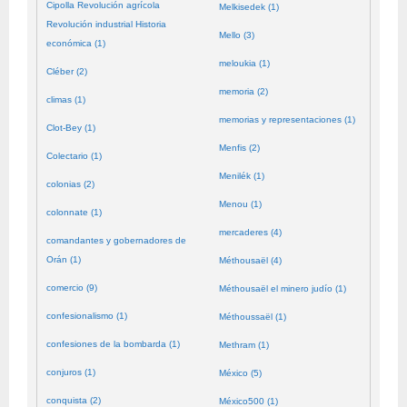
Cipolla Revolución agrícola
Melkisedek (1)
Revolución industrial Historia
Mello (3)
económica (1)
meloukia (1)
Cléber (2)
memoria (2)
climas (1)
memorias y representaciones (1)
Clot-Bey (1)
Menfis (2)
Colectario (1)
Menilék (1)
colonias (2)
Menou (1)
colonnate (1)
mercaderes (4)
comandantes y gobernadores de
Orán (1)
Méthousaël (4)
comercio (9)
Méthousaël el minero judío (1)
confesionalismo (1)
Méthoussaël (1)
confesiones de la bombarda (1)
Methram (1)
conjuros (1)
México (5)
conquista (2)
México500 (1)