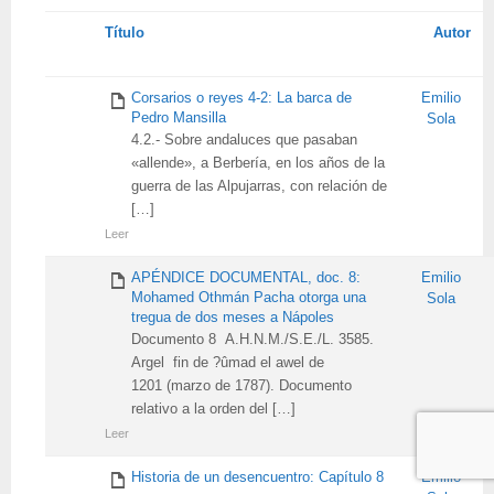
Tienes
Título
Autor
adjunto
Corsarios o reyes 4-2: La barca de
Emilio
Pedro Mansilla
Sola
4.2.- Sobre andaluces que pasaban
«allende», a Berbería, en los años de la
guerra de las Alpujarras, con relación de
[…]
Leer
APÉNDICE DOCUMENTAL, doc. 8:
Emilio
Mohamed Othmán Pacha otorga una
Sola
tregua de dos meses a Nápoles
Documento 8 A.H.N.M./S.E./L. 3585.
Argel fin de ?ûmad el awel de
1201 (marzo de 1787). Documento
relativo a la orden del […]
Leer
Historia de un desencuentro: Capítulo 8
Emilio