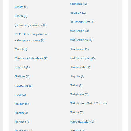
tormenta (1)
Giblim (1)
Touloun (1)
Gizeh (2)
Toussoun-Bey (1)
gli cani e gli francesi (1)
traducción (3)
GLOSARIO de palabras
traducciones (1)
extranjeras o raras (1)
Transición (1)
Gozzi (1)
tratado de paz (2)
Guerra civil irlandesa (2)
Trebisonda (1)
guión 1 (1)
Trípolo (1)
Gulliver (1)
Tubal (1)
habbarah (1)
Tubalcaín (3)
hadji (1)
Tubalcaín o Tubal-Caín (1)
Hakem (6)
Túnez (2)
Harem (1)
turco nadador (1)
Hedjaz (1)
Turquía (1)
Heliópolis (2)