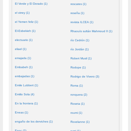
El Verde y El Dorado (1)
rescates (1)
el virrey (1)
reseña (1)
el Yemen feliz (1)
revista ILCEA (1)
El-Esbekieh (1)
Rhaouïs sultán Mahmoud II (1)
electuario (1)
río Cedrón (1)
eliael (1)
río Jordán (1)
emajada (1)
Robert Musil (1)
Embabeh (1)
Rodope (1)
embajadas (1)
Rodrigo de Vivero (3)
Emile Lubbert (1)
Roma (1)
Emilio Sola (4)
ronquera (2)
En la frontera (1)
Roseta (1)
Eneas (1)
roumi (1)
engaño de los derviches (1)
Roxelanne (1)
Enoc (2)
rumi (1)