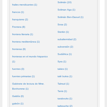
Solimán (10)
frailes mendicantes (1)
Soliman Aga (1)
francos (1)
Solimán Ben-Daoud (1)
franquismo (2)
Sosa (2)
Frontera (8)
Sterkin (1)
frontera literaria (1)
subalternidad (2)
frontera mediterránea (1)
subversión (2)
fronteras (9)
Sudáfrica (1)
fronteras en el mundo hispanico
(1)
Syra (1)
fuentes (3)
takies (1)
fuentes primarias (1)
talé bukra (1)
Gabinete de lectura de Mme.
Talmud (1)
Bonhomme (1)
Tanis (1)
Galdós (0)
tarabouks (1)
galeón (1)
tarbouche (2)