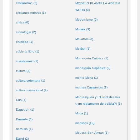
cristianismo (2)
MODELO PLANTILLA ADF EN
WORD (0)
cristianos nuevos (1)
Modernismo (0)
crítica (0)
Moisés (3)
cronología (2)
Mokatam (3)
crueldad (1)
Molóch (1)
cubierta libro (1)
Monarquía Católica (1)
cuestionario (1)
monarquía hispánica (9)
cultura (3)
monte Moria (1)
cultura setentera (1)
montes Cassanitas (1)
cultura transicional (1)
Montesquieu y L'Esprit des lois
Cus (1)
(¿un reglamento de policía?) (1)
Dagoueh (1)
Moria (1)
Damieta (4)
moriscos (12)
darbuka (1)
Moussa Ben-Amran (1)
David (2)