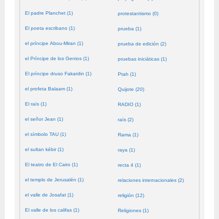
El padre Planchet (1)
protestantismo (0)
El poeta escribano (1)
prueba (1)
el príncipe Abou-Miran (1)
prueba de edición (2)
el Príncipe de los Genios (1)
pruebas iniciáticas (1)
El príncipe druso Fakardin (1)
Ptah (1)
el profeta Balaam (1)
Quijote (20)
El raïs (1)
RADIO (1)
el señor Jean (1)
raïs (2)
el símbolo TAU (1)
Rama (1)
el sultan kébir (1)
raya (1)
El teatro de El Cairo (1)
recta 4 (1)
el templo de Jerusalén (1)
relaciones internacionales (2)
el valle de Josafat (1)
religión (12)
El valle de los califas (1)
Religiones (1)