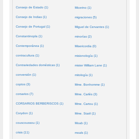
Consejo de Estado (1)
Micerino (1)
Consejo de Indias (1)
migraciones (5)
Consejo de Portugal (1)
Miguel de Cervantes (1)
Constantinopla (1)
minorías (2)
Contemporánea (1)
Misericordia (0)
contracultura (1)
misionología (1)
Contrariedades domésticas (1)
mister William Lane (1)
conversión (1)
mitología (1)
coptos (3)
Mme. Bonhomme (1)
corsarios (7)
Mme. Carlès (3)
CORSARIOS BERBERISCOS (1)
Mme. Cartou (1)
Corydon (1)
Mme. Staël (1)
couscoussou (1)
Moab (1)
crisis (11)
moals (1)