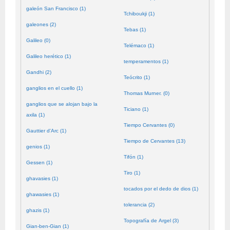
galeón San Francisco (1)
Tchiboukji (1)
galeones (2)
Tebas (1)
Galileo (0)
Telémaco (1)
Galileo herético (1)
temperamentos (1)
Gandhi (2)
Teócrito (1)
ganglios en el cuello (1)
Thomas Murner. (0)
ganglios que se alojan bajo la
Ticiano (1)
axila (1)
Tiempo Cervantes (0)
Gauttier d'Arc (1)
Tiempo de Cervantes (13)
genios (1)
Tifón (1)
Gessen (1)
Tiro (1)
ghavasies (1)
tocados por el dedo de dios (1)
ghawasies (1)
tolerancia (2)
ghazis (1)
Topografía de Argel (3)
Gian-ben-Gian (1)