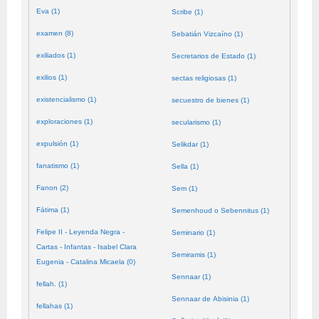
Eva (1)
Scribe (1)
examen (8)
Sebatián Vizcaíno (1)
exiliados (1)
Secretarios de Estado (1)
exilios (1)
sectas religiosas (1)
existencialismo (1)
secuestro de bienes (1)
exploraciones (1)
secularismo (1)
expulsión (1)
Selikdar (1)
fanatismo (1)
Sella (1)
Fanon (2)
Sem (1)
Fátima (1)
Semenhoud o Sebennitus (1)
Felipe II - Leyenda Negra -
Seminario (1)
Cartas - Infantas - Isabel Clara
Semiramis (1)
Eugenia - Catalina Micaela (0)
Sennaar (1)
fellah. (1)
Sennaar de Abisinia (1)
fellahas (1)