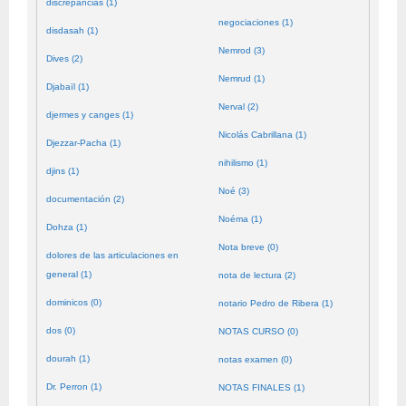
discrepancias (1)
negociaciones (1)
disdasah (1)
Nemrod (3)
Dives (2)
Nemrud (1)
Djabaïl (1)
Nerval (2)
djermes y canges (1)
Nicolás Cabrillana (1)
Djezzar-Pacha (1)
nihilismo (1)
djins (1)
Noé (3)
documentación (2)
Noéma (1)
Dohza (1)
Nota breve (0)
dolores de las articulaciones en
general (1)
nota de lectura (2)
dominicos (0)
notario Pedro de Ribera (1)
dos (0)
NOTAS CURSO (0)
dourah (1)
notas examen (0)
Dr. Perron (1)
NOTAS FINALES (1)