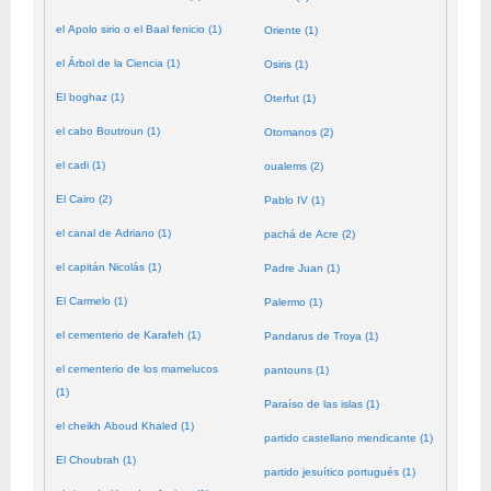
el Apolo sirio o el Baal fenicio (1)
Oriente (1)
el Árbol de la Ciencia (1)
Osiris (1)
El boghaz (1)
Oterfut (1)
el cabo Boutroun (1)
Otomanos (2)
el cadi (1)
oualems (2)
El Cairo (2)
Pablo IV (1)
el canal de Adriano (1)
pachá de Acre (2)
el capitán Nicolás (1)
Padre Juan (1)
El Carmelo (1)
Palermo (1)
el cementerio de Karafeh (1)
Pandarus de Troya (1)
el cementerio de los mamelucos
pantouns (1)
(1)
Paraíso de las islas (1)
el cheikh Aboud Khaled (1)
partido castellano mendicante (1)
El Choubrah (1)
partido jesuítico portugués (1)