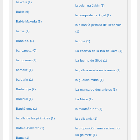
bakchis (1)
la columna Jakín (1)
Balkis (6)
la conquista de Argel (1)
Balkis-Makeda (1)
la dinastía perdida de Henochia
bamia (1)
(1)
Banaïas. (1)
la dote (1)
bancarrota (0)
La esclava de la Isla de Java (1)
banqueros (1)
La fuente de Siloé (1)
barbarie (1)
la gallina asada en la arena (1)
barbarín (1)
la guardia muda (1)
Barbarroja (2)
La mansarde des artistes (1)
Barkouk (1)
La Meca (1)
Barthélemy (1)
la montaña Kaf (1)
batalla de las pirámides (1)
la poligamia (1)
Batn-el-Bakarah (1)
la proposición: una esclava por
un grumete (1)
Battal (1)