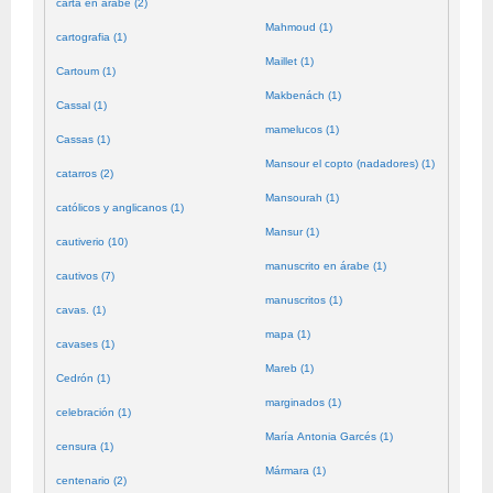
carta en árabe (2)
Mahmoud (1)
cartografia (1)
Maillet (1)
Cartoum (1)
Makbenách (1)
Cassal (1)
mamelucos (1)
Cassas (1)
Mansour el copto (nadadores) (1)
catarros (2)
Mansourah (1)
católicos y anglicanos (1)
Mansur (1)
cautiverio (10)
manuscrito en árabe (1)
cautivos (7)
manuscritos (1)
cavas. (1)
mapa (1)
cavases (1)
Mareb (1)
Cedrón (1)
marginados (1)
celebración (1)
María Antonia Garcés (1)
censura (1)
Mármara (1)
centenario (2)