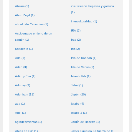
Abirám (1)
insuficiencia hepática y gástrica
(1)
Abou Zeyd (1)
interculturalidad (1)
abuelo de Cervantes (1)
IRA (2)
Accidentado entierro de un
santón (1)
Irad (2)
accidente (1)
Isis (2)
Ada (1)
Isla de Roddah (1)
Adán (3)
Isla de Venus (1)
Adán y Eva (1)
Istanbollah (1)
Adonay (3)
Jabel (1)
Adoniram (11)
Japón (20)
aga (1)
jarabe (4)
Agel (1)
jarabe 2 (1)
agradecimientos (1)
Jardín de Rosette (1)
Ahías de Siló (1)
Javier Figueroa La fuerza de la