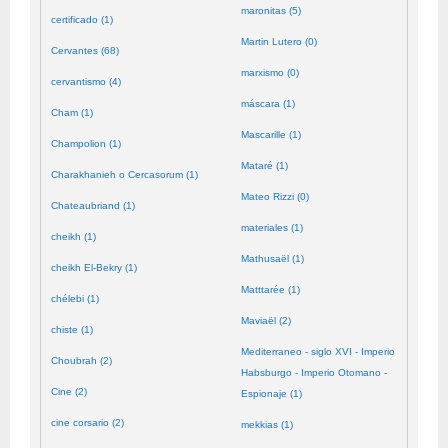
maronitas (5)
certificado (1)
Martin Lutero (0)
Cervantes (68)
marxismo (0)
cervantismo (4)
máscara (1)
Cham (1)
Mascarille (1)
Champolion (1)
Mataré (1)
Charakhanieh o Cercasorum (1)
Mateo Rizzi (0)
Chateaubriand (1)
materiales (1)
cheikh (1)
Mathusaël (1)
cheikh El-Bekry (1)
Matttarée (1)
chélebi (1)
Maviaël (2)
chiste (1)
Mediterraneo - siglo XVI - Imperio
Choubrah (2)
Habsburgo - Imperio Otomano -
Cine (2)
Espionaje (1)
cine corsario (2)
mekkias (1)