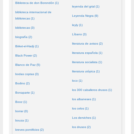
Biblioteca de don Borondón (1)
leyenda del grial (1)
biblioteca internacional de
Leyenda Negra (9)
bibliotecas (1)
leyly (1)
bibliotecas (3)
Líbano (3)
biografía (2)
literatura de avisos (2)
Birket-el-Hadji (1)
literatura española (1)
Black Power (2)
literatura socialista (1)
Blanco de Paz (5)
literatura utópica (1)
bodas coptas (3)
loco (1)
Bodino (2)
los 300 caballeros drusos (1)
Bonaparte (1)
los albaneses (1)
Booz (1)
los celos (1)
borrar (0)
Los derviches (1)
bouza (1)
los drusos (2)
breves pontificios (2)