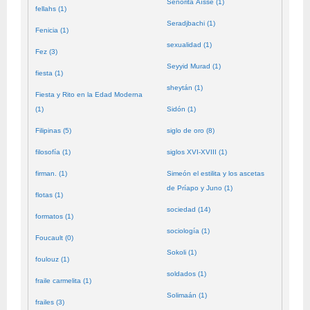
Señorita Aïssé (1)
fellahs (1)
Seradjbachi (1)
Fenicia (1)
sexualidad (1)
Fez (3)
Seyyid Murad (1)
fiesta (1)
sheytán (1)
Fiesta y Rito en la Edad Moderna
(1)
Sidón (1)
Filipinas (5)
siglo de oro (8)
filosofía (1)
siglos XVI-XVIII (1)
firman. (1)
Simeón el estilita y los ascetas
de Príapo y Juno (1)
flotas (1)
sociedad (14)
formatos (1)
sociología (1)
Foucault (0)
Sokoli (1)
foulouz (1)
soldados (1)
fraile carmelita (1)
Solimaán (1)
frailes (3)