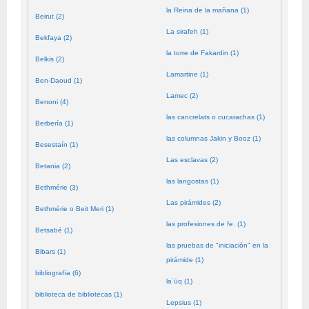
la Reina de la mañana (1)
Beirut (2)
La sirafeh (1)
Bekfaya (2)
la torre de Fakardin (1)
Belkis (2)
Lamartine (1)
Ben-Daoud (1)
Lamec (2)
Benoni (4)
las cancrelats o cucarachas (1)
Berbería (1)
las columnas Jakin y Booz (1)
Besestaín (1)
Las esclavas (2)
Betania (2)
las langostas (1)
Bethmérie (3)
Las pirámides (2)
Bethmérie o Beit Meri (1)
las profesiones de fe. (1)
Betsabé (1)
las pruebas de "iniciación" en la
Bibars (1)
pirámide (1)
bibliografía (6)
laʿūq (1)
biblioteca de bibliotecas (1)
Lepsius (1)