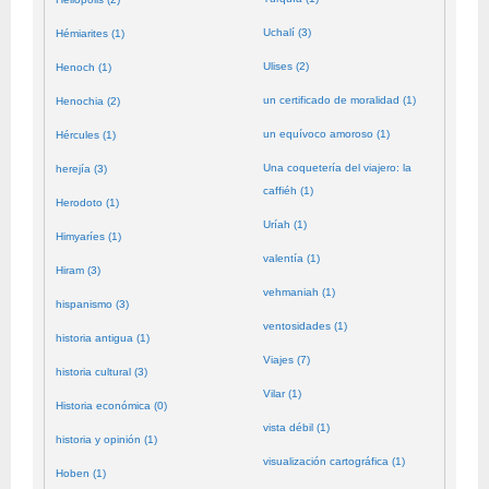
Uchalí (3)
Hémiarites (1)
Ulises (2)
Henoch (1)
un certificado de moralidad (1)
Henochia (2)
un equívoco amoroso (1)
Hércules (1)
Una coquetería del viajero: la
herejía (3)
caffiéh (1)
Herodoto (1)
Uríah (1)
Himyaríes (1)
valentía (1)
Hiram (3)
vehmaniah (1)
hispanismo (3)
ventosidades (1)
historia antigua (1)
Viajes (7)
historia cultural (3)
Vilar (1)
Historia económica (0)
vista débil (1)
historia y opinión (1)
visualización cartográfica (1)
Hoben (1)