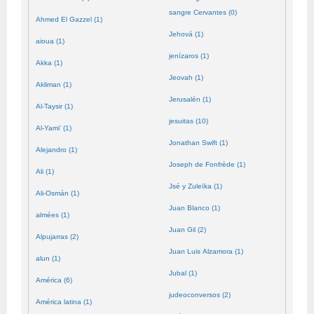
sangre Cervantes (0)
Ahmed El Gazzel (1)
Jehová (1)
aioua (1)
jenízaros (1)
Akka (1)
Jeovah (1)
Akliman (1)
Jerusalén (1)
Al-Taysir (1)
jesuitas (10)
Al-Yami' (1)
Jonathan Swift (1)
Alejandro (1)
Joseph de Fonfrède (1)
Ali (1)
Jsé y Zuleïka (1)
Ali-Osmán (1)
Juan Blanco (1)
almées (1)
Juan Gil (2)
Alpujarras (2)
Juan Luis Alzamora (1)
alun (1)
Jubal (1)
América (6)
judeoconversos (2)
América latina (1)