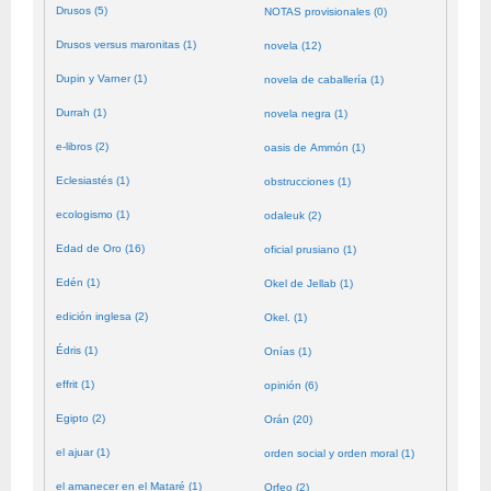
Drusos (5)
NOTAS provisionales (0)
Drusos versus maronitas (1)
novela (12)
Dupin y Varner (1)
novela de caballería (1)
Durrah (1)
novela negra (1)
e-libros (2)
oasis de Ammón (1)
Eclesiastés (1)
obstrucciones (1)
ecologismo (1)
odaleuk (2)
Edad de Oro (16)
oficial prusiano (1)
Edén (1)
Okel de Jellab (1)
edición inglesa (2)
Okel. (1)
Édris (1)
Onías (1)
effrit (1)
opinión (6)
Egipto (2)
Orán (20)
el ajuar (1)
orden social y orden moral (1)
el amanecer en el Mataré (1)
Orfeo (2)