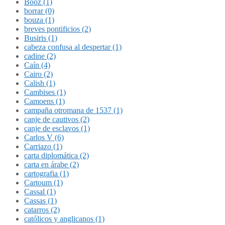
Booz (1)
borrar (0)
bouza (1)
breves pontificios (2)
Busiris (1)
cabeza confusa al despertar (1)
cadine (2)
Caín (4)
Cairo (2)
Calish (1)
Cambises (1)
Camoens (1)
campaña otromana de 1537 (1)
canje de cautivos (2)
canje de esclavos (1)
Carlos V (6)
Carriazo (1)
carta diplomática (2)
carta en árabe (2)
cartografia (1)
Cartoum (1)
Cassal (1)
Cassas (1)
catarros (2)
católicos y anglicanos (1)