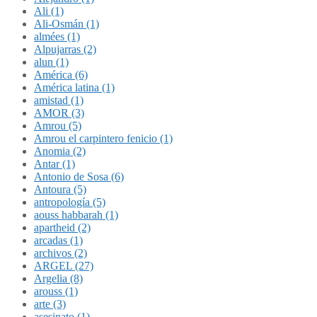
Ali (1)
Ali-Osmán (1)
almées (1)
Alpujarras (2)
alun (1)
América (6)
América latina (1)
amistad (1)
AMOR (3)
Amrou (5)
Amrou el carpintero fenicio (1)
Anomia (2)
Antar (1)
Antonio de Sosa (6)
Antoura (5)
antropología (5)
aouss habbarah (1)
apartheid (2)
arcadas (1)
archivos (2)
ARGEL (27)
Argelia (8)
arouss (1)
arte (3)
asesinato (1)