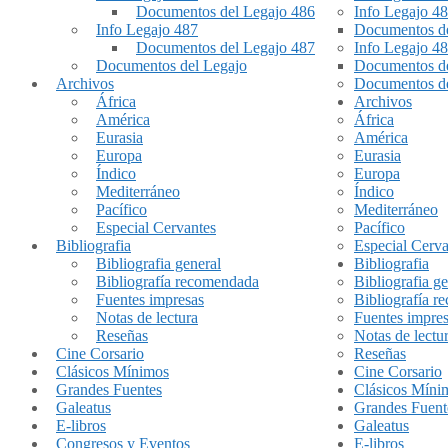
Documentos del Legajo 486
Info Legajo 4
Info Legajo 487
Documentos de
Documentos del Legajo 487
Info Legajo 4
Documentos del Legajo
Documentos de
Archivos
Documentos de
África
Archivos
América
África
Eurasia
América
Europa
Eurasia
Índico
Europa
Mediterráneo
Índico
Pacífico
Mediterráneo
Especial Cervantes
Pacífico
Bibliografia
Especial Cerva
Bibliografia general
Bibliografia
Bibliografía recomendada
Bibliografia ge
Fuentes impresas
Bibliografía 
Notas de lectura
Fuentes impre
Reseñas
Notas de lectu
Cine Corsario
Reseñas
Clásicos Mínimos
Cine Corsario
Grandes Fuentes
Clásicos Míni
Galeatus
Grandes Fuent
E-libros
Galeatus
Congresos y Eventos
E-libros