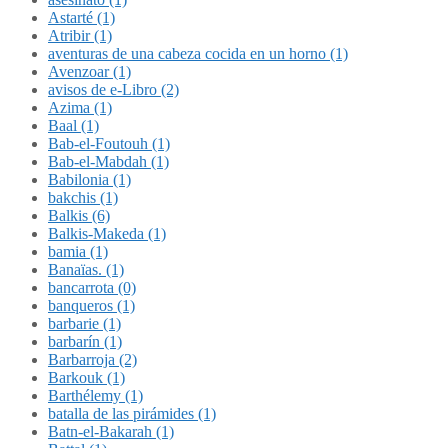
Astarté (1)
Atribir (1)
aventuras de una cabeza cocida en un horno (1)
Avenzoar (1)
avisos de e-Libro (2)
Azima (1)
Baal (1)
Bab-el-Foutouh (1)
Bab-el-Mabdah (1)
Babilonia (1)
bakchis (1)
Balkis (6)
Balkis-Makeda (1)
bamia (1)
Banaïas. (1)
bancarrota (0)
banqueros (1)
barbarie (1)
barbarín (1)
Barbarroja (2)
Barkouk (1)
Barthélemy (1)
batalla de las pirámides (1)
Batn-el-Bakarah (1)