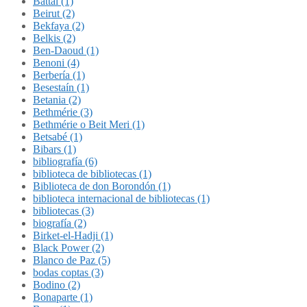
Battal (1)
Beirut (2)
Bekfaya (2)
Belkis (2)
Ben-Daoud (1)
Benoni (4)
Berbería (1)
Besestaín (1)
Betania (2)
Bethmérie (3)
Bethmérie o Beit Meri (1)
Betsabé (1)
Bibars (1)
bibliografía (6)
biblioteca de bibliotecas (1)
Biblioteca de don Borondón (1)
biblioteca internacional de bibliotecas (1)
bibliotecas (3)
biografía (2)
Birket-el-Hadji (1)
Black Power (2)
Blanco de Paz (5)
bodas coptas (3)
Bodino (2)
Bonaparte (1)