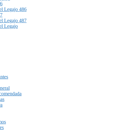
86
l Legajo 486
87
l Legajo 487
l Legajo
ntes
neral
recomendada
sas
ra
mos
es