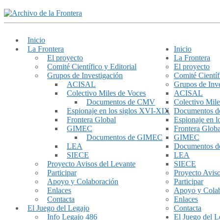
Inicio
La Frontera
Inicio
El proyecto
La Frontera
Comité Científico y Editorial
El proyecto
Grupos de Investigación
Comité Científ
ACISAL
Grupos de Inve
Colectivo Miles de Voces
ACISAL
Documentos de CMV
Colectivo Mile
Espionaje en los siglos XVI-XIX
Documentos 
Frontera Global
Espionaje en 
GIMEC
Frontera Globa
Documentos de GIMEC
GIMEC
LEA
Documentos 
SIECE
LEA
Proyecto Avisos del Levante
SIECE
Participar
Proyecto Aviso
Apoyo y Colaboración
Participar
Enlaces
Apoyo y Cola
Contacta
Enlaces
El Juego del Legajo
Contacta
Info Legajo 486
El Juego del L