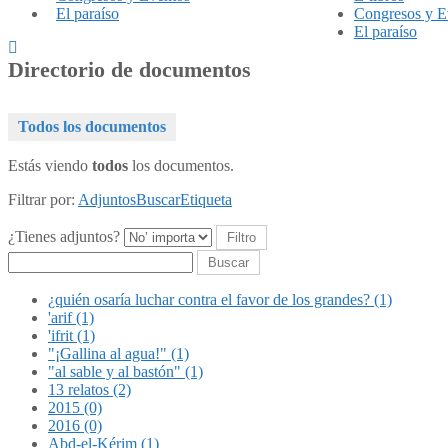
El paraíso
Congresos y E
El paraíso
Directorio de documentos
Todos los documentos
Estás viendo
todos
los documentos.
Filtrar por:
Adjuntos
Buscar
Etiqueta
¿Tienes adjuntos?
Buscar
¿quién osaría luchar contra el favor de los grandes? (1)
'arif (1)
'ifrit (1)
"¡Gallina al agua!" (1)
"al sable y al bastón" (1)
13 relatos (2)
2015 (0)
2016 (0)
Abd-el-Kérim (1)