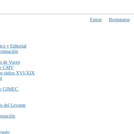
Entrar
Registrarse
ico y Editorial
stigación
s de Voces
de CMV
los siglos XVI-XIX
l
de GIMEC
s del Levante
boración
egajo