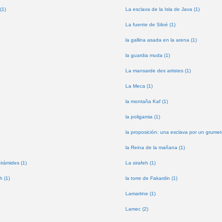
(1)
La esclava de la Isla de Java (1)
La fuente de Siloé (1)
la gallina asada en la arena (1)
la guardia muda (1)
La mansarde des artistes (1)
La Meca (1)
la montaña Kaf (1)
la poligamia (1)
la proposición: una esclava por un grumet
la Reina de la mañana (1)
pirámides (1)
La sirafeh (1)
h (1)
la torre de Fakardin (1)
Lamartine (1)
Lamec (2)