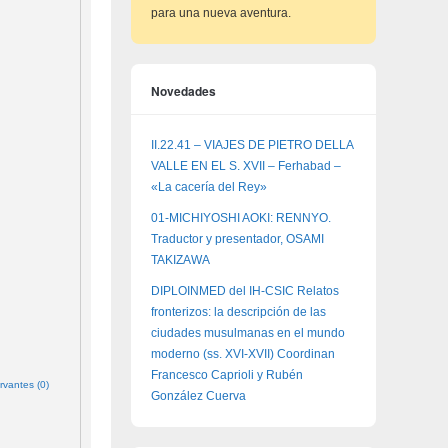
para una nueva aventura.
Novedades
II.22.41 – VIAJES DE PIETRO DELLA
VALLE EN EL S. XVII – Ferhabad –
«La cacería del Rey»
01-MICHIYOSHI AOKI: RENNYO.
Traductor y presentador, OSAMI
TAKIZAWA
DIPLOINMED del IH-CSIC Relatos
fronterizos: la descripción de las
ciudades musulmanas en el mundo
moderno (ss. XVI-XVII) Coordinan
Francesco Caprioli y Rubén
rvantes (0)
González Cuerva