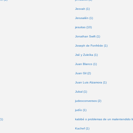
Jeovah (1)
Jerusalén (1)
jesuitas (10)
Jonathan Swift (1)
Joseph de Fonfrède (1)
Jsé y Zuleïka (1)
Juan Blanco (1)
Juan Gil (2)
Juan Luis Alzamora (1)
Jubal (1)
judeoconversos (2)
judío (1)
(1)
kabibé o problemas de un malentendido lin
Kachef (1)