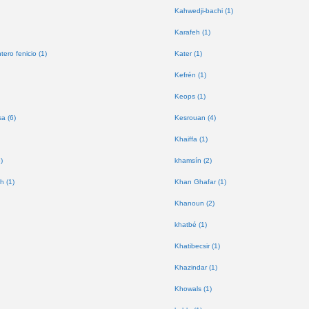
Kahwedji-bachi (1)
Karafeh (1)
tero fenicio (1)
Kater (1)
Kefrén (1)
Keops (1)
a (6)
Kesrouan (4)
Khaiffa (1)
)
khamsín (2)
h (1)
Khan Ghafar (1)
Khanoun (2)
khatbé (1)
Khatibecsir (1)
Khazindar (1)
Khowals (1)