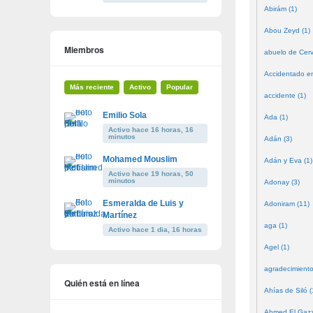
Abirám (1)
Abou Zeyd (1)
Miembros
abuelo de Cerv
Accidentado en
Más reciente
Activo
Popular
accidente (1)
Emilio Sola
Ada (1)
Activo hace 16 horas, 16
minutos
Adán (3)
Mohamed Mouslim
Adán y Eva (1)
Activo hace 19 horas, 50
minutos
Adonay (3)
Esmeralda de Luis y
Adoniram (11)
Martínez
aga (1)
Activo hace 1 dia, 16 horas
Agel (1)
agradecimiento
Quién está en línea
Ahías de Siló (
Ahmed El Gazze