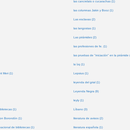
las cancrelats o cucarachas (1)
las columnas Jakin y Booz (1)
Las esclavas (2)
las langostas (1)
Las pirámides (2)
las profesiones de fe. (1)
las pruebas de "iniciación" en la pirámide 
laʿūq (1)
t Meri (1)
Lepsius (1)
leyenda del grial (1)
Leyenda Negra (9)
leyly (1)
bliotecas (1)
Líbano (3)
don Borondón (1)
literatura de avisos (2)
nacional de bibliotecas (1)
literatura española (1)