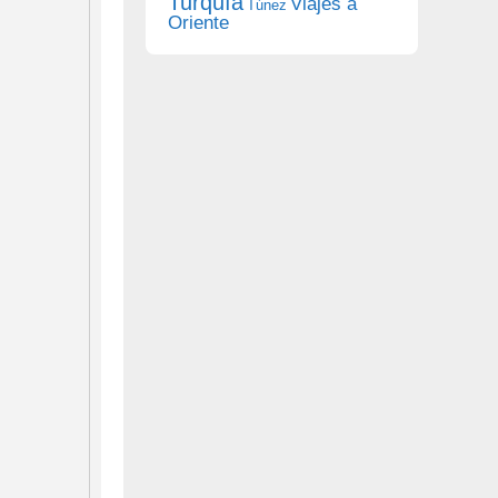
Turquía
Viajes a
Túnez
Oriente