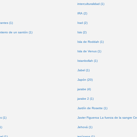
interculturalidad (1)
IRA (2)
antes (1)
Irad (2)
tierro de un santón (1)
Isis (2)
Isla de Roddah (1)
Isla de Venus (1)
Istanbollah (1)
Jabel (1)
Japón (20)
jarabe (4)
jarabe 2 (1)
Jardín de Rosette (1)
s (1)
Javier Figueroa La fuerza de la sangre Ce
1)
Jehová (1)
l (1)
jenízaros (1)