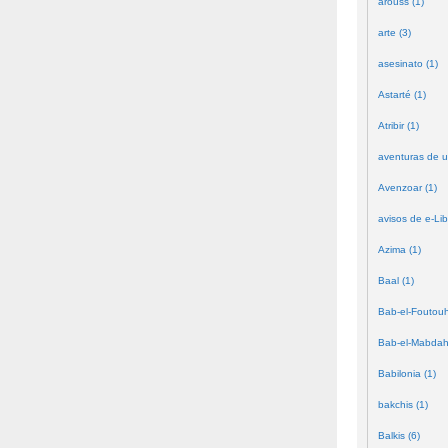
arouss (1)
arte (3)
asesinato (1)
Astarté (1)
Atribir (1)
aventuras de u
Avenzoar (1)
avisos de e-Lib
Azima (1)
Baal (1)
Bab-el-Foutouh
Bab-el-Mabdah
Babilonia (1)
bakchis (1)
Balkis (6)