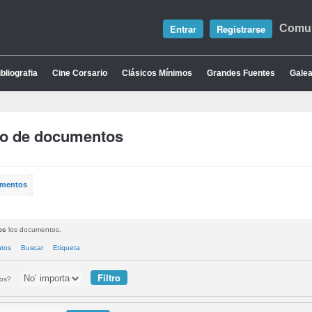
Entrar
Registrarse
Comun
bliografia
Cine Corsario
Clásicos Mínimos
Grandes Fuentes
Galea
io de documentos
umentos
os
los documentos.
ntos
Buscar
Etiqueta
tos?