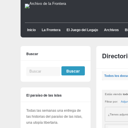
Inicio
La Frontera
El Juego del Legajo
Archivos
Bi
Buscar
Director
Todos los doc
El paraíso de las islas
Estás viendo
tod
Filtrar por:
Adju
Todas las semanas una entrega de
¿Tienes adjun
las historias del paraíso de las islas,
una utopía libertaria.
Buscar