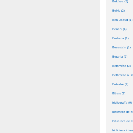
Bekfaya (2)
Belkis (2)
Ben-Daoud (1)
Benoni (4)
Berbería (1)
Besestaín (1)
Betania (2)
Bethmérie (3)
Bethmérie o Bei
Betsabé (1)
Bibars (1)
bibliografía (6)
biblioteca de bi
Biblioteca de 
biblioteca inter