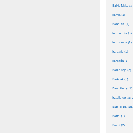
Balkis-Makeda 
bamia (1)
Banaïas. (1)
bancarrota (0)
banqueros (1)
barbarie (1)
barbarín (1)
Barbarroja (2)
Barkouk (1)
Barthélemy (1)
batalla de las 
Batn-el-Bakara
Battal (1)
Beirut (2)