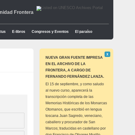
idad Frontera
tus
E-libros
Congresos y Eventos
El paraíso
Descartar
Χ
este
NUEVA GRAN FUENTE IMPRESA
aviso
EN EL ARCHIVO DE LA
FRONTERA, A CARGO DE
FERNANDO FERNÁNDEZ LANZA.
El 15 de septiembre, y como saludo
al nuevo curso, aparecerá la
transcripción completa de las
Memorias Históricas de los Monarcas
Otomanos, que escribió en lengua
toscana Juan Sagredo, veneciano,
caballero y procurador de San
Marcos; traducidas en castellano por
don Francisco de Olivares Murillo,