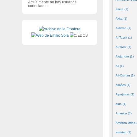
Actualmente no hay usuarios
conectados
aioua (1)
Akka (1)
Akliman (1)
Al-Taysir (1)
Al-Yami' (1)
Alejandro (1)
Ali (1)
Ali-Osmán (1)
almées (1)
Alpujarras (2)
alun (1)
América (6)
América latina 
amistad (1)