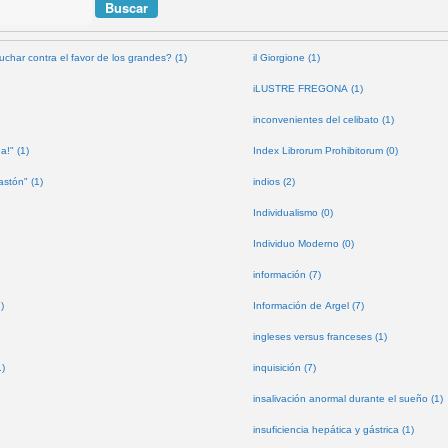
uchar contra el favor de los grandes? (1)
il Giorgione (1)
iLUSTRE FREGONA (1)
inconvenientes del celibato (1)
a!" (1)
Index Librorum Prohibitorum (0)
astón" (1)
indios (2)
Individualismo (0)
Individuo Moderno (0)
información (7)
)
Información de Argel (7)
ingleses versus franceses (1)
1)
inquisición (7)
insalivación anormal durante el sueño (1)
insuficiencia hepática y gástrica (1)