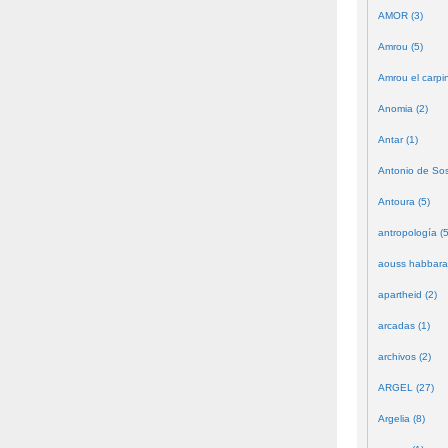
AMOR (3)
Amrou (5)
Amrou el carpin
Anomia (2)
Antar (1)
Antonio de Sos
Antoura (5)
antropología (5
aouss habbara
apartheid (2)
arcadas (1)
archivos (2)
ARGEL (27)
Argelia (8)