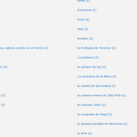
kohle (1)
Kouchouk (1)
Koûs (1)
ktab (1)
kumkan (1)
na cabeza cocida en un horno (1)
la Andriana de Terencio (1)
La barbería (1)
ro (2)
la cámara del rey (1)
La caravana de la Meca (1)
la ciudad de las tumbas (1)
 (1)
la ciudad romana de Julia Felix (1)
 (1)
la columna Jakín (1)
la conquista de Argel (1)
la dinastía perdida de Henochia (1)
la dote (1)