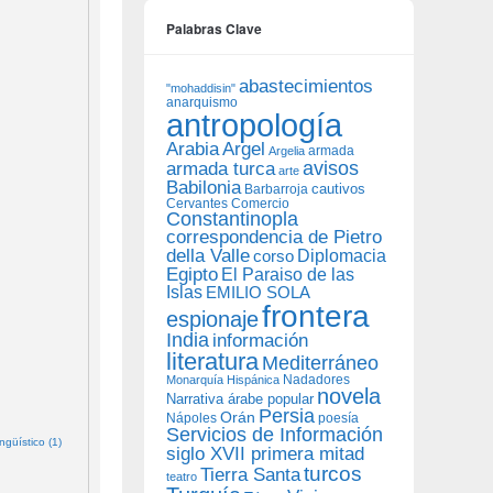
Palabras Clave
abastecimientos
"mohaddisin"
anarquismo
antropología
Arabia
Argel
armada
Argelia
avisos
armada turca
arte
Babilonia
Barbarroja
cautivos
Cervantes
Comercio
Constantinopla
correspondencia de Pietro
della Valle
Diplomacia
corso
Egipto
El Paraiso de las
Islas
EMILIO SOLA
frontera
espionaje
India
información
literatura
Mediterráneo
Nadadores
Monarquía Hispánica
novela
Narrativa árabe popular
Persia
Orán
Nápoles
poesía
Servicios de Información
güístico (1)
siglo XVII primera mitad
turcos
Tierra Santa
teatro