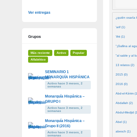
Ver entregas
¿quién osaría l
'arif (1)
Grupos
'ifrit (1)
"¡Gallina al agu
Más reciente
Activo
Popular
"al sable y al b
Alfabético
13 relatos (2)
SEMINARIO 1
2015 (0)
MONARQUÍA HISPÁNICA
Activo hace 3 meses, 2
2016 (0)
semanas
Abd-el-Kérim (1
Monarquía Hispánica –
GRUPO I
Abdallah (2)
Activo hace 3 meses, 2
semanas
Abdul-Medjid (
Monarquía Hispánica –
Abel (1)
Grupo II (2016)
abesch (1)
Activo hace 3 meses, 2
semanas