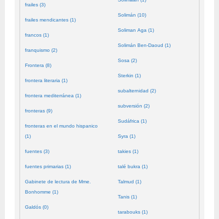
frailes (3)
Solimán (10)
frailes mendicantes (1)
Soliman Aga (1)
francos (1)
Solimán Ben-Daoud (1)
franquismo (2)
Sosa (2)
Frontera (8)
Sterkin (1)
frontera literaria (1)
subalternidad (2)
frontera mediterránea (1)
subversión (2)
fronteras (9)
Sudáfrica (1)
fronteras en el mundo hispanico
(1)
Syra (1)
fuentes (3)
takies (1)
fuentes primarias (1)
talé bukra (1)
Gabinete de lectura de Mme.
Talmud (1)
Bonhomme (1)
Tanis (1)
Galdós (0)
tarabouks (1)