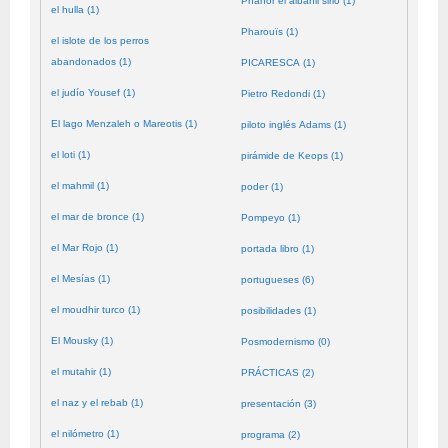
Phanor el albañil sirio (1)
el hulla (1)
Pharouïs (1)
el islote de los perros
abandonados (1)
PICARESCA (1)
el judío Yousef (1)
Pietro Redondi (1)
El lago Menzaleh o Mareotis (1)
piloto inglés Adams (1)
el loti (1)
pirámide de Keops (1)
el mahmil (1)
poder (1)
el mar de bronce (1)
Pompeyo (1)
el Mar Rojo (1)
portada libro (1)
el Mesías (1)
portugueses (6)
el moudhir turco (1)
posibilidades (1)
El Mousky (1)
Posmodernismo (0)
el mutahir (1)
PRÁCTICAS (2)
el naz y el rebab (1)
presentación (3)
el nilómetro (1)
programa (2)