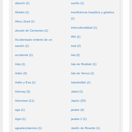
abesch (1)
sueño (1)
Abirám (1)
insuficiencia hepática y gástrica
(1)
Abou Zeyd (1)
interculturalidad (1)
abuelo de Cervantes (1)
IRA (2)
Accidentado entierro de un
santón (1)
Irad (2)
accidente (1)
Isis (2)
Ada (1)
Isla de Roddah (1)
Adán (3)
Isla de Venus (1)
Adán y Eva (1)
Istanbollah (1)
Adonay (3)
Jabel (1)
Adoniram (11)
Japón (20)
aga (1)
jarabe (4)
Agel (1)
jarabe 2 (1)
agradecimientos (1)
Jardín de Rosette (1)