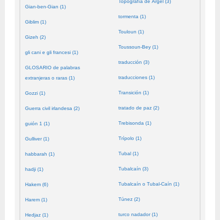
Topografía de Argel (3)
Gian-ben-Gian (1)
tormenta (1)
Giblim (1)
Touloun (1)
Gizeh (2)
Toussoun-Bey (1)
gli cani e gli francesi (1)
traducción (3)
GLOSARIO de palabras
traducciones (1)
extranjeras o raras (1)
Transición (1)
Gozzi (1)
tratado de paz (2)
Guerra civil irlandesa (2)
Trebisonda (1)
guión 1 (1)
Trípolo (1)
Gulliver (1)
Tubal (1)
habbarah (1)
Tubalcaín (3)
hadji (1)
Tubalcaín o Tubal-Caín (1)
Hakem (6)
Túnez (2)
Harem (1)
turco nadador (1)
Hedjaz (1)