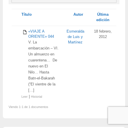
Tienes
Título
Autor
Última
adjunto
edición
«VIAJE A
Esmeralda
18 febrero,
ORIENTE» 044
de Luis y
2012
V. La
Martínez
embarcación – VI.
Un almuerzo en
cuarentena… De
nuevo en El
Nilo… Hasta
Batn-el-Bakarah
(“El vientre de la
[…]
|
Leer
Historial
Viendo 1-1 de 1 documentos