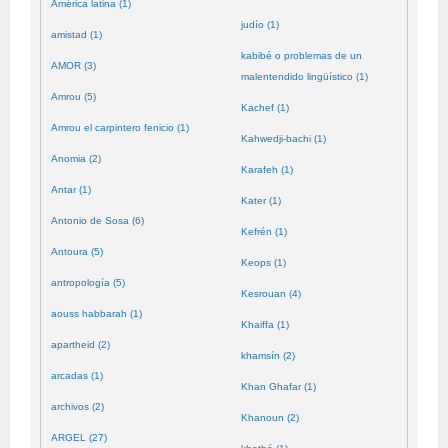
América latina (1)
judío (1)
amistad (1)
kabibé o problemas de un
AMOR (3)
malentendido lingüístico (1)
Amrou (5)
Kachef (1)
Amrou el carpintero fenicio (1)
Kahwedji-bachi (1)
Anomia (2)
Karafeh (1)
Antar (1)
Kater (1)
Antonio de Sosa (6)
Kefrén (1)
Antoura (5)
Keops (1)
antropología (5)
Kesrouan (4)
aouss habbarah (1)
Khaiffa (1)
apartheid (2)
khamsín (2)
arcadas (1)
Khan Ghafar (1)
archivos (2)
Khanoun (2)
ARGEL (27)