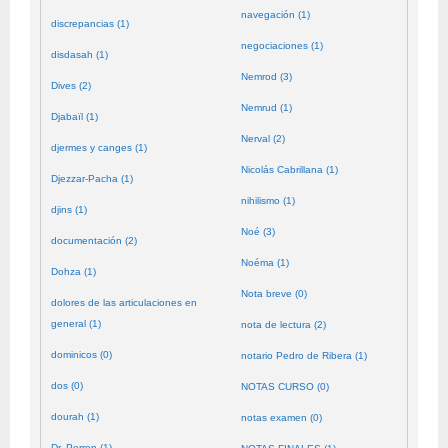
navegación (1)
discrepancias (1)
negociaciones (1)
disdasah (1)
Nemrod (3)
Dives (2)
Nemrud (1)
Djabaïl (1)
Nerval (2)
djermes y canges (1)
Nicolás Cabrillana (1)
Djezzar-Pacha (1)
nihilismo (1)
djins (1)
Noé (3)
documentación (2)
Noéma (1)
Dohza (1)
Nota breve (0)
dolores de las articulaciones en
general (1)
nota de lectura (2)
dominicos (0)
notario Pedro de Ribera (1)
dos (0)
NOTAS CURSO (0)
dourah (1)
notas examen (0)
Dr. Perron (1)