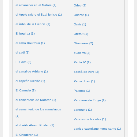
el amanecer en el Mataré (1)
Orfeo (2)
el Apolo sirio o el Baal fenicio (1)
Oriente (1)
el Árbol de la Ciencia (1)
Osiris (1)
El boghaz (1)
Oterfut (1)
el cabo Boutroun (1)
Otomanos (2)
el cadi (1)
oualems (2)
El Cairo (2)
Pablo IV (1)
el canal de Adriano (1)
pachá de Acre (2)
el capitán Nicolás (1)
Padre Juan (1)
El Carmelo (1)
Palermo (1)
el cementerio de Karafeh (1)
Pandarus de Troya (1)
el cementerio de los mamelucos
pantouns (1)
(1)
Paraíso de las islas (1)
el cheikh Aboud Khaled (1)
partido castellano mendicante (1)
El Choubrah (1)