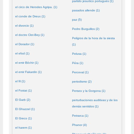
partido jesuítico portugués (1)
el circo de Herodes Agripa. (1)
pasados allende (1)
el conde de Dreux (1)
paz (5)
el divorcio (1)
Pedro Burguillos (2)
el doctro Clot-Bey (1)
Peligros de la hora de la siesta
el Dorador (1)
(1)
el efod (1)
Pelusa (1)
el emir Béchir (1)
Péra (1)
el emir Fakardin (1)
Perceval (1)
el fil (1)
periodismo (2)
el Fostat (1)
Perseo y la Gorgona (1)
El Garb (2)
perturbaciones auditivas y de los
demás sentidos (1)
El Ghazzel (1)
Petrarca (1)
El Greco (1)
Phanor (4)
el harem (1)