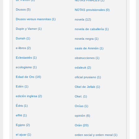
NOTAS FINALES (1)
Drusos (5)
NOTAS provisionales (0)
Drusos versus maronitas (1)
novela (12)
Dupin y Varner (1)
novela de caballería (1)
Durrah (1)
novela negra (1)
e-libros (2)
oasis de Ammón (1)
Eclesiastés (1)
obstrucciones (1)
ecologismo (1)
odaleuk (2)
Edad de Oro (16)
oficial prusiano (1)
Edén (1)
Okel de Jellab (1)
edición inglesa (2)
Okel. (1)
Édris (1)
Onías (1)
effrit (1)
opinión (6)
Egipto (2)
Orán (20)
el ajuar (1)
orden social y orden moral (1)