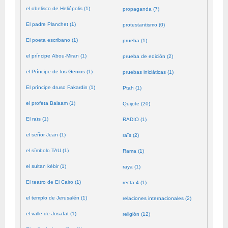
el obelisco de Heliópolis (1)
propaganda (7)
El padre Planchet (1)
protestantismo (0)
El poeta escribano (1)
prueba (1)
el príncipe Abou-Miran (1)
prueba de edición (2)
el Príncipe de los Genios (1)
pruebas iniciáticas (1)
El príncipe druso Fakardin (1)
Ptah (1)
el profeta Balaam (1)
Quijote (20)
El raïs (1)
RADIO (1)
el señor Jean (1)
raïs (2)
el símbolo TAU (1)
Rama (1)
el sultan kébir (1)
raya (1)
El teatro de El Cairo (1)
recta 4 (1)
el templo de Jerusalén (1)
relaciones internacionales (2)
el valle de Josafat (1)
religión (12)