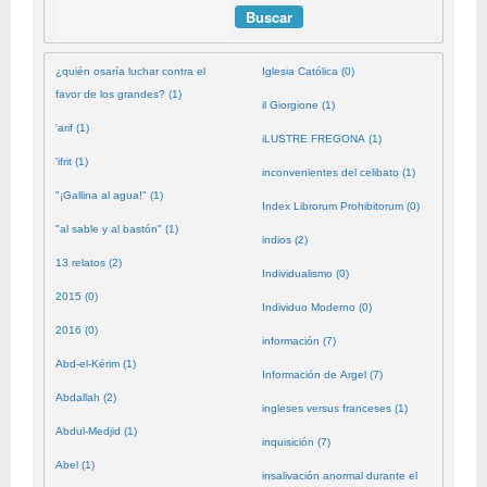
Buscar
¿quién osaría luchar contra el
Iglesia Católica (0)
favor de los grandes? (1)
il Giorgione (1)
'arif (1)
iLUSTRE FREGONA (1)
'ifrit (1)
inconvenientes del celibato (1)
"¡Gallina al agua!" (1)
Index Librorum Prohibitorum (0)
"al sable y al bastón" (1)
indios (2)
13 relatos (2)
Individualismo (0)
2015 (0)
Individuo Moderno (0)
2016 (0)
información (7)
Abd-el-Kérim (1)
Información de Argel (7)
Abdallah (2)
ingleses versus franceses (1)
Abdul-Medjid (1)
inquisición (7)
Abel (1)
insalivación anormal durante el