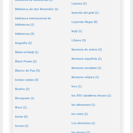
Lepsius (1)
Biblioteca de don Borondón (1)
leyenda del grial (1)
biblioteca internacional de
Leyenda Negra (9)
bibliotecas (1)
leyly (1)
bibliotecas (3)
Líbano (3)
biografía (2)
literatura de avisos (2)
Birket-el-Hadji (1)
literatura española (1)
Black Power (2)
literatura socialista (1)
Blanco de Paz (5)
literatura utópica (1)
bodas coptas (3)
loco (1)
Bodino (2)
los 300 caballeros drusos (1)
Bonaparte (1)
los albaneses (1)
Booz (1)
los celos (1)
borrar (0)
Los derviches (1)
bouza (1)
los drusos (2)