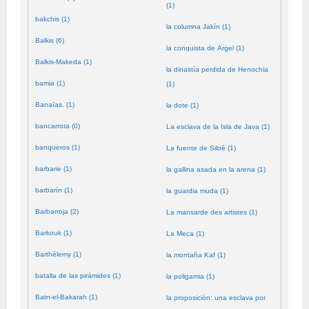
(1)
bakchis (1)
la columna Jakín (1)
Balkis (6)
la conquista de Argel (1)
Balkis-Makeda (1)
la dinastía perdida de Henochia
bamia (1)
(1)
Banaïas. (1)
la dote (1)
bancarrota (0)
La esclava de la Isla de Java (1)
banqueros (1)
La fuente de Siloé (1)
barbarie (1)
la gallina asada en la arena (1)
barbarín (1)
la guardia muda (1)
Barbarroja (2)
La mansarde des artistes (1)
Barkouk (1)
La Meca (1)
Barthélemy (1)
la montaña Kaf (1)
batalla de las pirámides (1)
la poligamia (1)
Batn-el-Bakarah (1)
la proposición: una esclava por