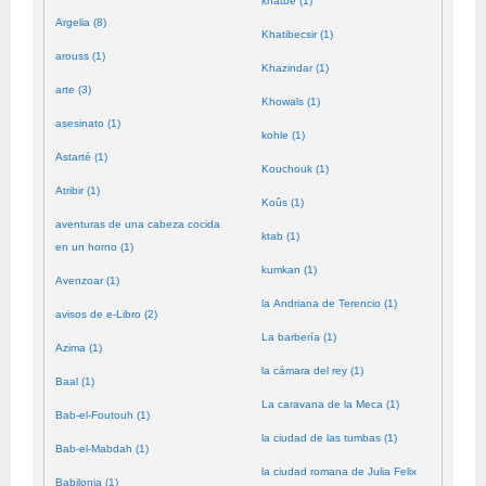
khatbé (1)
Argelia (8)
Khatibecsir (1)
arouss (1)
Khazindar (1)
arte (3)
Khowals (1)
asesinato (1)
kohle (1)
Astarté (1)
Kouchouk (1)
Atribir (1)
Koûs (1)
aventuras de una cabeza cocida
ktab (1)
en un horno (1)
kumkan (1)
Avenzoar (1)
la Andriana de Terencio (1)
avisos de e-Libro (2)
La barbería (1)
Azima (1)
la cámara del rey (1)
Baal (1)
La caravana de la Meca (1)
Bab-el-Foutouh (1)
la ciudad de las tumbas (1)
Bab-el-Mabdah (1)
la ciudad romana de Julia Felix
Babilonia (1)