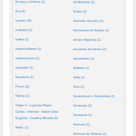
Europa y América (1)
Schibboleth (1)
Eva (1)
Scribe (1)
examen (8)
Sebatián Vizcaíno (1)
exiliados (1)
Secretarios de Estado (1)
exilios (1)
sectas religiosas (1)
existencialismo (1)
secuestro de bienes (1)
exploraciones (1)
secularismo (1)
expulsión (1)
Selikdar (1)
fanatismo (1)
Sella (1)
Fanon (2)
Sem (1)
Fátima (1)
Semenhoud o Sebennitus (1)
Felipe II - Leyenda Negra -
Seminario (1)
Cartas - Infantas - Isabel Clara
Semiramis (1)
Eugenia - Catalina Micaela (0)
Sennaar (1)
fellah. (1)
Sennaar de Abisinia (1)