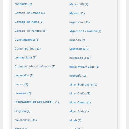
conquista (2)
México500 (1)
Consejo de Estado (1)
Micerino (1)
Consejo de Indias (1)
migraciones (5)
Consejo de Portugal (1)
Miguel de Cervantes (1)
Constantinopla (1)
minorías (2)
Contemporánea (1)
Misericordia (0)
contracultura (1)
misionología (1)
Contrariedades domésticas (1)
mister William Lane (1)
conversión (1)
mitología (1)
coptos (3)
Mme. Bonhomme (1)
corsarios (7)
Mme. Carlès (3)
CORSARIOS BERBERISCOS (1)
Mme. Cartou (1)
Corydon (1)
Mme. Staël (1)
couscoussou (1)
Moab (1)
crisis (11)