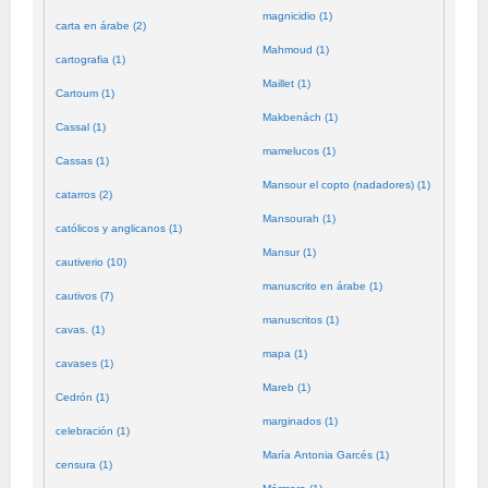
magnicidio (1)
carta en árabe (2)
Mahmoud (1)
cartografia (1)
Maillet (1)
Cartoum (1)
Makbenách (1)
Cassal (1)
mamelucos (1)
Cassas (1)
Mansour el copto (nadadores) (1)
catarros (2)
Mansourah (1)
católicos y anglicanos (1)
Mansur (1)
cautiverio (10)
manuscrito en árabe (1)
cautivos (7)
manuscritos (1)
cavas. (1)
mapa (1)
cavases (1)
Mareb (1)
Cedrón (1)
marginados (1)
celebración (1)
María Antonia Garcés (1)
censura (1)