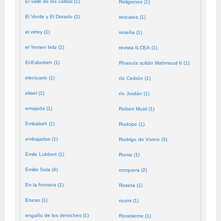
El valle de los califas (1)
Religiones (1)
El Verde y El Dorado (1)
rescates (1)
el virrey (1)
reseña (1)
el Yemen feliz (1)
revista ILCEA (1)
El-Esbekieh (1)
Rhaouïs sultán Mahmoud II (1)
electuario (1)
río Cedrón (1)
eliael (1)
río Jordán (1)
emajada (1)
Robert Musil (1)
Embabeh (1)
Rodope (1)
embajadas (1)
Rodrigo de Vivero (3)
Emile Lubbert (1)
Roma (1)
Emilio Sola (4)
ronquera (2)
En la frontera (1)
Roseta (1)
Eneas (1)
roumi (1)
engaño de los derviches (1)
Roxelanne (1)