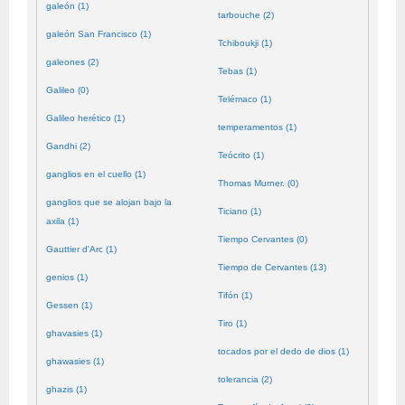
galeón (1)
tarbouche (2)
galeón San Francisco (1)
Tchiboukji (1)
galeones (2)
Tebas (1)
Galileo (0)
Telémaco (1)
Galileo herético (1)
temperamentos (1)
Gandhi (2)
Teócrito (1)
ganglios en el cuello (1)
Thomas Murner. (0)
ganglios que se alojan bajo la
Ticiano (1)
axila (1)
Tiempo Cervantes (0)
Gauttier d'Arc (1)
Tiempo de Cervantes (13)
genios (1)
Tifón (1)
Gessen (1)
Tiro (1)
ghavasies (1)
tocados por el dedo de dios (1)
ghawasies (1)
tolerancia (2)
ghazis (1)