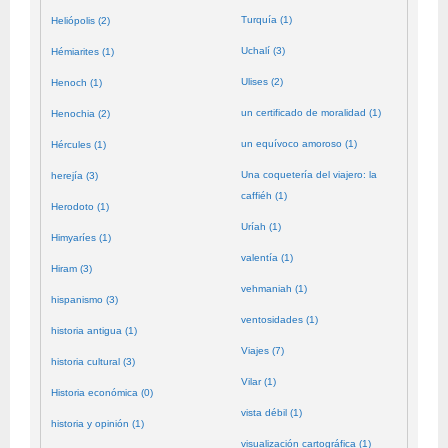
Turquía (1)
Heliópolis (2)
Uchalí (3)
Hémiarites (1)
Ulises (2)
Henoch (1)
un certificado de moralidad (1)
Henochia (2)
un equívoco amoroso (1)
Hércules (1)
Una coquetería del viajero: la
herejía (3)
caffiéh (1)
Herodoto (1)
Uríah (1)
Himyaríes (1)
valentía (1)
Hiram (3)
vehmaniah (1)
hispanismo (3)
ventosidades (1)
historia antigua (1)
Viajes (7)
historia cultural (3)
Vilar (1)
Historia económica (0)
vista débil (1)
historia y opinión (1)
visualización cartográfica (1)