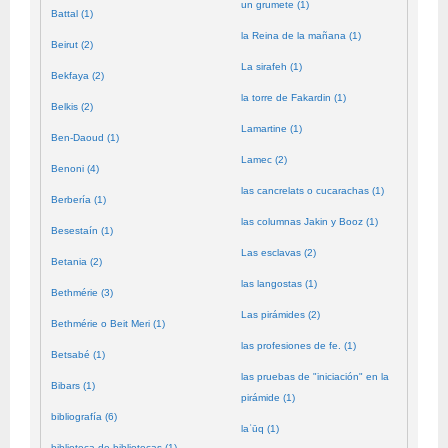
un grumete (1)
Battal (1)
la Reina de la mañana (1)
Beirut (2)
La sirafeh (1)
Bekfaya (2)
la torre de Fakardin (1)
Belkis (2)
Lamartine (1)
Ben-Daoud (1)
Lamec (2)
Benoni (4)
las cancrelats o cucarachas (1)
Berbería (1)
las columnas Jakin y Booz (1)
Besestaín (1)
Las esclavas (2)
Betania (2)
las langostas (1)
Bethmérie (3)
Las pirámides (2)
Bethmérie o Beit Meri (1)
las profesiones de fe. (1)
Betsabé (1)
las pruebas de "iniciación" en la
Bibars (1)
pirámide (1)
bibliografía (6)
laʿūq (1)
biblioteca de bibliotecas (1)