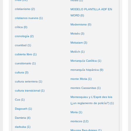
moals (1)
cristianismo (2)
MODELO PLANTILLA ADF EN
WORD (0)
cristianos nuevos (1)
Modernismo (0)
crítica (0)
Moisés (3)
cronología (2)
Mokatam (3)
crueldad (1)
Molóch (1)
cubierta libro (1)
Monarquía Católica (1)
cuestionario (1)
monarquía hispánica (9)
cultura (3)
monte Moria (1)
cultura setentera (1)
montes Cassanitas (1)
cultura transicional (1)
Montesquieu y L'Esprit des lois
Cus (1)
(¿un reglamento de policía?) (1)
Dagoueh (1)
Moria (1)
Damieta (4)
moriscos (12)
darbuka (1)
Moussa Ben-Amran (1)