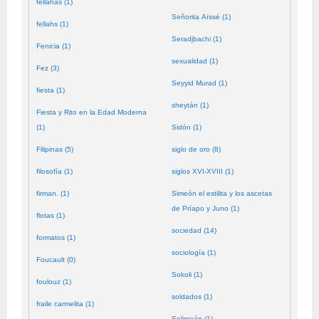
fellahas (1)
Señorita Aïssé (1)
fellahs (1)
Seradjbachi (1)
Fenicia (1)
sexualidad (1)
Fez (3)
Seyyid Murad (1)
fiesta (1)
sheytán (1)
Fiesta y Rito en la Edad Moderna
(1)
Sidón (1)
Filipinas (5)
siglo de oro (8)
filosofía (1)
siglos XVI-XVIII (1)
firman. (1)
Simeón el estilita y los ascetas
de Príapo y Juno (1)
flotas (1)
sociedad (14)
formatos (1)
sociología (1)
Foucault (0)
Sokoli (1)
foulouz (1)
soldados (1)
fraile carmelita (1)
Solimaán (1)