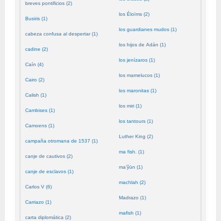
breves pontificios (2)
los Éloïms (2)
Busiris (1)
los guardianes mudos (1)
cabeza confusa al despertar (1)
los hijos de Adán (1)
cadine (2)
los jenízaros (1)
Caín (4)
los mamelucos (1)
Cairo (2)
los maronitas (1)
Calish (1)
los miri (1)
Cambises (1)
los tantours (1)
Camoens (1)
Luther King (2)
campaña otromana de 1537 (1)
ma fish. (1)
canje de cautivos (2)
ma’ŷūn (1)
canje de esclavos (1)
machlah (2)
Carlos V (6)
Madrazo (1)
Carriazo (1)
mafish (1)
carta diplomática (2)