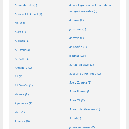
Ahías de Siló (1)
Javier Figueroa La fuerza de la
sangre Cervantes (0)
Ahmed El Gazzel (1)
Jehová (1)
aioua (1)
jenízaros (1)
Akka (1)
Jeovah (1)
Akliman (1)
Jerusalén (1)
Al-Taysir (1)
jesuitas (10)
Al-Yami' (1)
Jonathan Swift (1)
Alejandro (1)
Joseph de Fonfrède (1)
Ali (1)
Jsé y Zuleïka (1)
Ali-Osmán (1)
Juan Blanco (1)
almées (1)
Juan Gil (2)
Alpujarras (2)
Juan Luis Alzamora (1)
alun (1)
Jubal (1)
América (6)
judeoconversos (2)