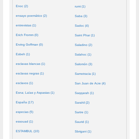
Enoc (2)
rumi (1)
ensayo poemático (2)
Saba (3)
entrevistas (1)
Sadoc (4)
Erich Fromm (0)
Saint Phar (1)
Erving Goffman (0)
Saladino (2)
Esbeh (1)
Salahoc (1)
esclavas blancas (1)
Salomón (3)
esclavas negras (1)
Samotracia (1)
esclavos (1)
San Juan de Acre (4)
Esna; Laïas y Aspasias (1)
Saqqarah (1)
España (17)
Sarahil (2)
especias (5)
Sartre (1)
essouad (1)
Saurid (1)
ESTAMBUL (10)
Sbrigani (1)