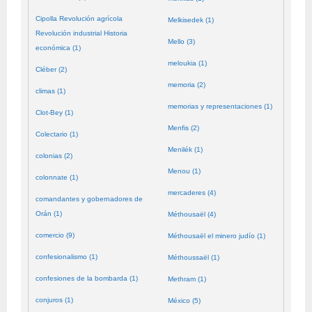
Cipolla Revolución agrícola
Melkisedek (1)
Revolución industrial Historia
Mello (3)
económica (1)
meloukia (1)
Cléber (2)
memoria (2)
climas (1)
memorias y representaciones (1)
Clot-Bey (1)
Menfis (2)
Colectario (1)
Menilék (1)
colonias (2)
Menou (1)
colonnate (1)
mercaderes (4)
comandantes y gobernadores de
Orán (1)
Méthousaël (4)
comercio (9)
Méthousaël el minero judío (1)
confesionalismo (1)
Méthoussaël (1)
confesiones de la bombarda (1)
Methram (1)
conjuros (1)
México (5)