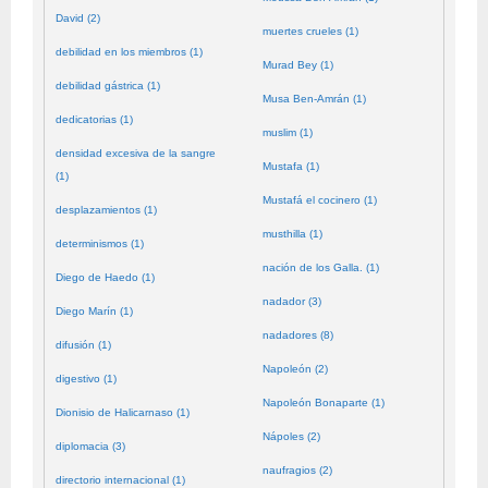
David (2)
muertes crueles (1)
debilidad en los miembros (1)
Murad Bey (1)
debilidad gástrica (1)
Musa Ben-Amrán (1)
dedicatorias (1)
muslim (1)
densidad excesiva de la sangre
Mustafa (1)
(1)
Mustafá el cocinero (1)
desplazamientos (1)
musthilla (1)
determinismos (1)
nación de los Galla. (1)
Diego de Haedo (1)
nadador (3)
Diego Marín (1)
nadadores (8)
difusión (1)
Napoleón (2)
digestivo (1)
Napoleón Bonaparte (1)
Dionisio de Halicarnaso (1)
Nápoles (2)
diplomacia (3)
naufragios (2)
directorio internacional (1)