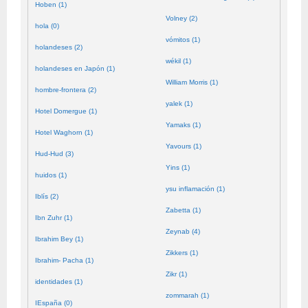
Hoben (1)
Volney (2)
hola (0)
vómitos (1)
holandeses (2)
wékil (1)
holandeses en Japón (1)
William Morris (1)
hombre-frontera (2)
yalek (1)
Hotel Domergue (1)
Yamaks (1)
Hotel Waghorn (1)
Yavours (1)
Hud-Hud (3)
Yins (1)
huidos (1)
ysu inflamación (1)
Iblís (2)
Zabetta (1)
Ibn Zuhr (1)
Zeynab (4)
Ibrahim Bey (1)
Zikkers (1)
Ibrahim- Pacha (1)
Zikr (1)
identidades (1)
zommarah (1)
IEspaña (0)