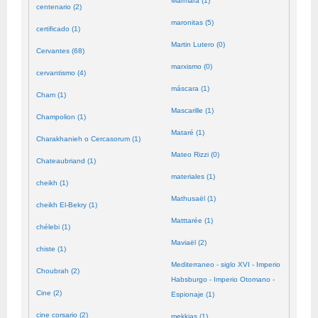
Mármara (1)
centenario (2)
maronitas (5)
certificado (1)
Martin Lutero (0)
Cervantes (68)
marxismo (0)
cervantismo (4)
máscara (1)
Cham (1)
Mascarille (1)
Champolion (1)
Mataré (1)
Charakhanieh o Cercasorum (1)
Mateo Rizzi (0)
Chateaubriand (1)
materiales (1)
cheikh (1)
Mathusaël (1)
cheikh El-Bekry (1)
Matttarée (1)
chélebi (1)
Maviaël (2)
chiste (1)
Mediterraneo - siglo XVI - Imperio
Choubrah (2)
Habsburgo - Imperio Otomano -
Cine (2)
Espionaje (1)
cine corsario (2)
mekkias (1)