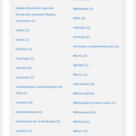
Cipolla Revolución agrícola
Melkisedek (1)
Revolución industrial Historia
Mello (3)
económica (1)
meloukia (1)
Cléber (2)
memoria (2)
climas (1)
memorias y representaciones (1)
Clot-Bey (1)
Menfis (2)
Colectario (1)
Menilék (1)
colonias (2)
Menou (1)
colonnate (1)
mercaderes (4)
comandantes y gobernadores de
Orán (1)
Méthousaël (4)
comercio (9)
Méthousaël el minero judío (1)
confesionalismo (1)
Méthoussaël (1)
confesiones de la bombarda (1)
Methram (1)
conjuros (1)
México (5)