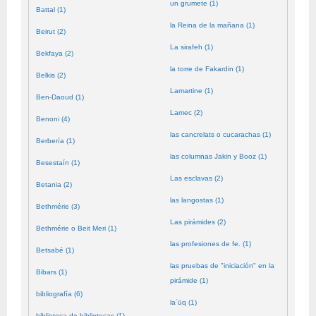
un grumete (1)
Battal (1)
la Reina de la mañana (1)
Beirut (2)
La sirafeh (1)
Bekfaya (2)
la torre de Fakardin (1)
Belkis (2)
Lamartine (1)
Ben-Daoud (1)
Lamec (2)
Benoni (4)
las cancrelats o cucarachas (1)
Berbería (1)
las columnas Jakin y Booz (1)
Besestaín (1)
Las esclavas (2)
Betania (2)
las langostas (1)
Bethmérie (3)
Las pirámides (2)
Bethmérie o Beit Meri (1)
las profesiones de fe. (1)
Betsabé (1)
las pruebas de "iniciación" en la
Bibars (1)
pirámide (1)
bibliografía (6)
laʿūq (1)
biblioteca de bibliotecas (1)