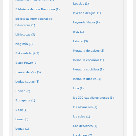
Lepsius (1)
Biblioteca de don Borondón (1)
leyenda del grial (1)
biblioteca internacional de
Leyenda Negra (9)
bibliotecas (1)
leyly (1)
bibliotecas (3)
Líbano (3)
biografía (2)
literatura de avisos (2)
Birket-el-Hadji (1)
literatura española (1)
Black Power (2)
literatura socialista (1)
Blanco de Paz (5)
literatura utópica (1)
bodas coptas (3)
loco (1)
Bodino (2)
los 300 caballeros drusos (1)
Bonaparte (1)
los albaneses (1)
Booz (1)
los celos (1)
borrar (0)
Los derviches (1)
bouza (1)
los drusos (2)