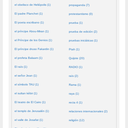
el obelisco de Heliópolis (1)
propaganda (7)
El padre Planchet (1)
protestantismo (0)
El poeta escribano (1)
prueba (1)
el príncipe Abou-Miran (1)
prueba de edición (2)
el Príncipe de los Genios (1)
pruebas iniciáticas (1)
El príncipe druso Fakardin (1)
Ptah (1)
el profeta Balaam (1)
Quijote (20)
El raïs (1)
RADIO (1)
el señor Jean (1)
raïs (2)
el símbolo TAU (1)
Rama (1)
el sultan kébir (1)
raya (1)
El teatro de El Cairo (1)
recta 4 (1)
el templo de Jerusalén (1)
relaciones internacionales (2)
el valle de Josafat (1)
religión (12)