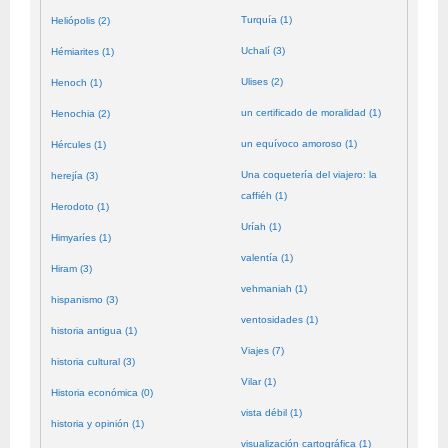
Turquía (1)
Heliópolis (2)
Uchalí (3)
Hémiarites (1)
Ulises (2)
Henoch (1)
un certificado de moralidad (1)
Henochia (2)
un equívoco amoroso (1)
Hércules (1)
Una coquetería del viajero: la
herejía (3)
caffiéh (1)
Herodoto (1)
Uríah (1)
Himyaríes (1)
valentía (1)
Hiram (3)
vehmaniah (1)
hispanismo (3)
ventosidades (1)
historia antigua (1)
Viajes (7)
historia cultural (3)
Vilar (1)
Historia económica (0)
vista débil (1)
historia y opinión (1)
visualización cartográfica (1)