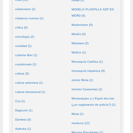
moals (1)
cristianismo (2)
MODELO PLANTILLA ADF EN
WORD (0)
cristianos nuevos (1)
Modernismo (0)
crítica (0)
Moisés (3)
cronología (2)
Mokatam (3)
crueldad (1)
Molóch (1)
cubierta libro (1)
Monarquía Católica (1)
cuestionario (1)
monarquía hispánica (9)
cultura (3)
monte Moria (1)
cultura setentera (1)
montes Cassanitas (1)
cultura transicional (1)
Montesquieu y L'Esprit des lois
Cus (1)
(¿un reglamento de policía?) (1)
Dagoueh (1)
Moria (1)
Damieta (4)
moriscos (12)
darbuka (1)
Moussa Ben-Amran (1)