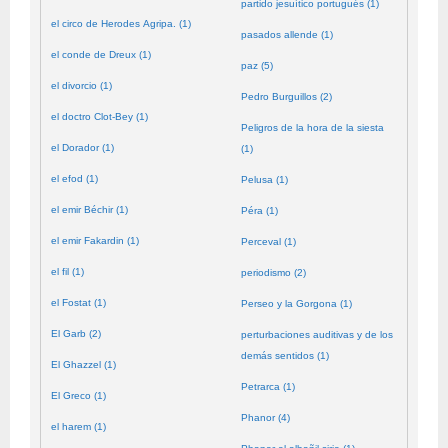
partido jesuítico portugués (1)
el circo de Herodes Agripa. (1)
pasados allende (1)
el conde de Dreux (1)
paz (5)
el divorcio (1)
Pedro Burguillos (2)
el doctro Clot-Bey (1)
Peligros de la hora de la siesta
el Dorador (1)
(1)
el efod (1)
Pelusa (1)
el emir Béchir (1)
Péra (1)
el emir Fakardin (1)
Perceval (1)
el fil (1)
periodismo (2)
el Fostat (1)
Perseo y la Gorgona (1)
El Garb (2)
perturbaciones auditivas y de los
demás sentidos (1)
El Ghazzel (1)
Petrarca (1)
El Greco (1)
Phanor (4)
el harem (1)