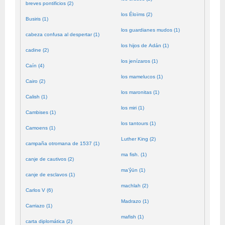
breves pontificios (2)
los Éloïms (2)
Busiris (1)
los guardianes mudos (1)
cabeza confusa al despertar (1)
los hijos de Adán (1)
cadine (2)
los jenízaros (1)
Caín (4)
los mamelucos (1)
Cairo (2)
los maronitas (1)
Calish (1)
los miri (1)
Cambises (1)
los tantours (1)
Camoens (1)
Luther King (2)
campaña otromana de 1537 (1)
ma fish. (1)
canje de cautivos (2)
ma’ŷūn (1)
canje de esclavos (1)
machlah (2)
Carlos V (6)
Madrazo (1)
Carriazo (1)
mafish (1)
carta diplomática (2)