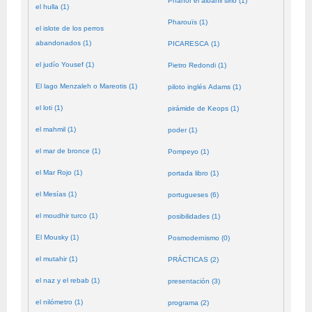
Phanor el albañil sirio (1)
el hulla (1)
Pharouïs (1)
el islote de los perros
abandonados (1)
PICARESCA (1)
el judío Yousef (1)
Pietro Redondi (1)
El lago Menzaleh o Mareotis (1)
piloto inglés Adams (1)
el loti (1)
pirámide de Keops (1)
el mahmil (1)
poder (1)
el mar de bronce (1)
Pompeyo (1)
el Mar Rojo (1)
portada libro (1)
el Mesías (1)
portugueses (6)
el moudhir turco (1)
posibilidades (1)
El Mousky (1)
Posmodernismo (0)
el mutahir (1)
PRÁCTICAS (2)
el naz y el rebab (1)
presentación (3)
el nilómetro (1)
programa (2)