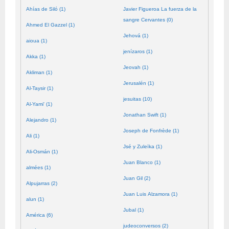
Ahías de Siló (1)
Javier Figueroa La fuerza de la
sangre Cervantes (0)
Ahmed El Gazzel (1)
Jehová (1)
aioua (1)
jenízaros (1)
Akka (1)
Jeovah (1)
Akliman (1)
Jerusalén (1)
Al-Taysir (1)
jesuitas (10)
Al-Yami' (1)
Jonathan Swift (1)
Alejandro (1)
Joseph de Fonfrède (1)
Ali (1)
Jsé y Zuleïka (1)
Ali-Osmán (1)
Juan Blanco (1)
almées (1)
Juan Gil (2)
Alpujarras (2)
Juan Luis Alzamora (1)
alun (1)
Jubal (1)
América (6)
judeoconversos (2)