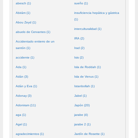
abesch (1)
sueño (1)
Abirám (1)
insuficiencia hepática y gástrica
(1)
Abou Zeyd (1)
interculturalidad (1)
abuelo de Cervantes (1)
IRA (2)
Accidentado entierro de un
santón (1)
Irad (2)
accidente (1)
Isis (2)
Ada (1)
Isla de Roddah (1)
Adán (3)
Isla de Venus (1)
Adán y Eva (1)
Istanbollah (1)
Adonay (3)
Jabel (1)
Adoniram (11)
Japón (20)
aga (1)
jarabe (4)
Agel (1)
jarabe 2 (1)
agradecimientos (1)
Jardín de Rosette (1)