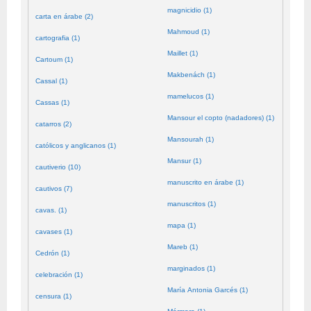
magnicidio (1)
carta en árabe (2)
Mahmoud (1)
cartografia (1)
Maillet (1)
Cartoum (1)
Makbenách (1)
Cassal (1)
mamelucos (1)
Cassas (1)
Mansour el copto (nadadores) (1)
catarros (2)
Mansourah (1)
católicos y anglicanos (1)
Mansur (1)
cautiverio (10)
manuscrito en árabe (1)
cautivos (7)
manuscritos (1)
cavas. (1)
mapa (1)
cavases (1)
Mareb (1)
Cedrón (1)
marginados (1)
celebración (1)
María Antonia Garcés (1)
censura (1)