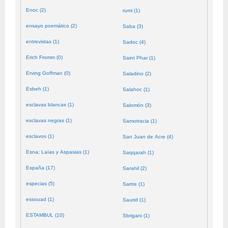
Enoc (2)
rumi (1)
ensayo poemático (2)
Saba (3)
entrevistas (1)
Sadoc (4)
Erich Fromm (0)
Saint Phar (1)
Erving Goffman (0)
Saladino (2)
Esbeh (1)
Salahoc (1)
esclavas blancas (1)
Salomón (3)
esclavas negras (1)
Samotracia (1)
esclavos (1)
San Juan de Acre (4)
Esna; Laïas y Aspasias (1)
Saqqarah (1)
España (17)
Sarahil (2)
especias (5)
Sartre (1)
essouad (1)
Saurid (1)
ESTAMBUL (10)
Sbrigani (1)