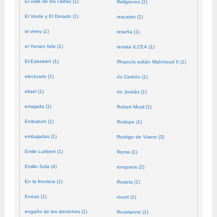
El valle de los califas (1)
Religiones (1)
El Verde y El Dorado (1)
rescates (1)
el virrey (1)
reseña (1)
el Yemen feliz (1)
revista ILCEA (1)
El-Esbekieh (1)
Rhaouïs sultán Mahmoud II (1)
electuario (1)
río Cedrón (1)
eliael (1)
río Jordán (1)
emajada (1)
Robert Musil (1)
Embabeh (1)
Rodope (1)
embajadas (1)
Rodrigo de Vivero (3)
Emile Lubbert (1)
Roma (1)
Emilio Sola (4)
ronquera (2)
En la frontera (1)
Roseta (1)
Eneas (1)
roumi (1)
engaño de los derviches (1)
Roxelanne (1)