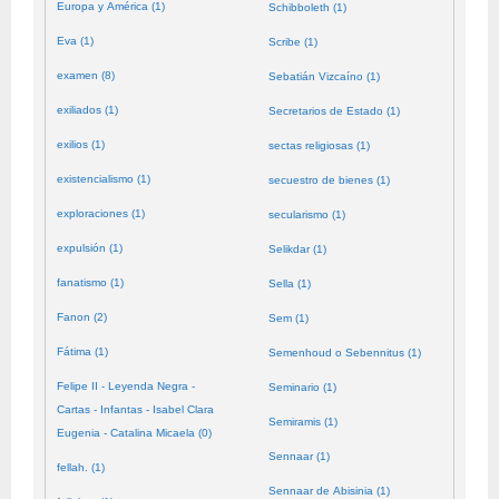
Europa y América (1)
Schibboleth (1)
Eva (1)
Scribe (1)
examen (8)
Sebatián Vizcaíno (1)
exiliados (1)
Secretarios de Estado (1)
exilios (1)
sectas religiosas (1)
existencialismo (1)
secuestro de bienes (1)
exploraciones (1)
secularismo (1)
expulsión (1)
Selikdar (1)
fanatismo (1)
Sella (1)
Fanon (2)
Sem (1)
Fátima (1)
Semenhoud o Sebennitus (1)
Felipe II - Leyenda Negra -
Seminario (1)
Cartas - Infantas - Isabel Clara
Semiramis (1)
Eugenia - Catalina Micaela (0)
Sennaar (1)
fellah. (1)
Sennaar de Abisinia (1)