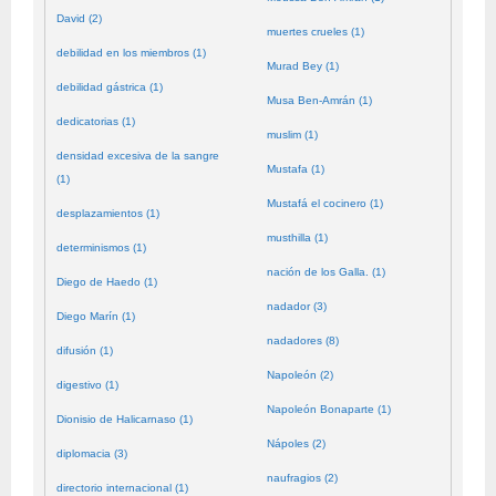
David (2)
muertes crueles (1)
debilidad en los miembros (1)
Murad Bey (1)
debilidad gástrica (1)
Musa Ben-Amrán (1)
dedicatorias (1)
muslim (1)
densidad excesiva de la sangre
Mustafa (1)
(1)
Mustafá el cocinero (1)
desplazamientos (1)
musthilla (1)
determinismos (1)
nación de los Galla. (1)
Diego de Haedo (1)
nadador (3)
Diego Marín (1)
nadadores (8)
difusión (1)
Napoleón (2)
digestivo (1)
Napoleón Bonaparte (1)
Dionisio de Halicarnaso (1)
Nápoles (2)
diplomacia (3)
naufragios (2)
directorio internacional (1)