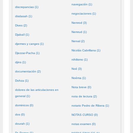
navegación (1)
discrepancias (1)
negociaciones (1)
disdasah (1)
Nemrod (3)
Dives (2)
Nemrud (1)
Djabaïl (1)
Nerval (2)
djermes y canges (1)
Nicolás Cabrillana (1)
Djezzar-Pacha (1)
nihilismo (1)
djins (1)
Noé (3)
documentación (2)
Noéma (1)
Dohza (1)
Nota breve (0)
dolores de las articulaciones en
general (1)
nota de lectura (2)
dominicos (0)
notario Pedro de Ribera (1)
dos (0)
NOTAS CURSO (0)
dourah (1)
notas examen (0)
Dr. Perron (1)