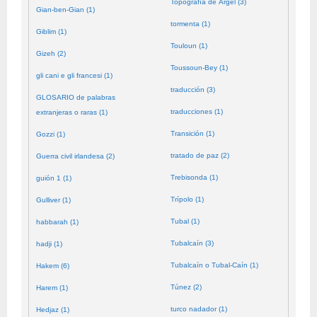
Topografía de Argel (3)
Gian-ben-Gian (1)
tormenta (1)
Giblim (1)
Touloun (1)
Gizeh (2)
Toussoun-Bey (1)
gli cani e gli francesi (1)
traducción (3)
GLOSARIO de palabras
traducciones (1)
extranjeras o raras (1)
Transición (1)
Gozzi (1)
tratado de paz (2)
Guerra civil irlandesa (2)
Trebisonda (1)
guión 1 (1)
Trípolo (1)
Gulliver (1)
Tubal (1)
habbarah (1)
Tubalcaín (3)
hadji (1)
Tubalcaín o Tubal-Caín (1)
Hakem (6)
Túnez (2)
Harem (1)
turco nadador (1)
Hedjaz (1)