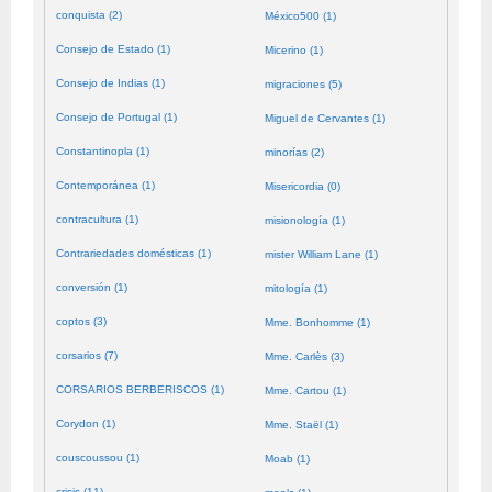
conquista (2)
México500 (1)
Consejo de Estado (1)
Micerino (1)
Consejo de Indias (1)
migraciones (5)
Consejo de Portugal (1)
Miguel de Cervantes (1)
Constantinopla (1)
minorías (2)
Contemporánea (1)
Misericordia (0)
contracultura (1)
misionología (1)
Contrariedades domésticas (1)
mister William Lane (1)
conversión (1)
mitología (1)
coptos (3)
Mme. Bonhomme (1)
corsarios (7)
Mme. Carlès (3)
CORSARIOS BERBERISCOS (1)
Mme. Cartou (1)
Corydon (1)
Mme. Staël (1)
couscoussou (1)
Moab (1)
crisis (11)