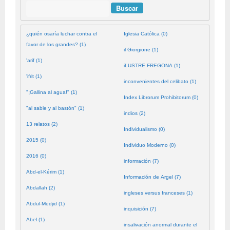
Buscar
¿quién osaría luchar contra el
Iglesia Católica (0)
favor de los grandes? (1)
il Giorgione (1)
'arif (1)
iLUSTRE FREGONA (1)
'ifrit (1)
inconvenientes del celibato (1)
"¡Gallina al agua!" (1)
Index Librorum Prohibitorum (0)
"al sable y al bastón" (1)
indios (2)
13 relatos (2)
Individualismo (0)
2015 (0)
Individuo Moderno (0)
2016 (0)
información (7)
Abd-el-Kérim (1)
Información de Argel (7)
Abdallah (2)
ingleses versus franceses (1)
Abdul-Medjid (1)
inquisición (7)
Abel (1)
insalivación anormal durante el