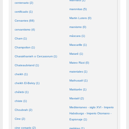
Mármara (1)
centenario (2)
maronitas (5)
certificado (1)
Martin Lutero (0)
Cervantes (68)
marxismo (0)
cervantismo (4)
máscara (1)
Cham (1)
Mascarille (1)
Champolion (1)
Mataré (1)
Charakhanieh o Cercasorum (1)
Mateo Rizzi (0)
Chateaubriand (1)
materiales (1)
cheikh (1)
Mathusaël (1)
cheikh El-Bekry (1)
Matttarée (1)
chélebi (1)
Maviaël (2)
chiste (1)
Mediterraneo - siglo XVI - Imperio
Choubrah (2)
Habsburgo - Imperio Otomano -
Cine (2)
Espionaje (1)
cine corsario (2)
mekkias (1)