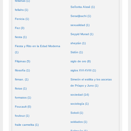
fellahas (1)
Señorita Aïssé (1)
fellahs (1)
Seradjbachi (1)
Fenicia (1)
sexualidad (1)
Fez (3)
Seyyid Murad (1)
fiesta (1)
sheytán (1)
Fiesta y Rito en la Edad Moderna
(1)
Sidón (1)
Filipinas (5)
siglo de oro (8)
filosofía (1)
siglos XVI-XVIII (1)
firman. (1)
Simeón el estilita y los ascetas
de Príapo y Juno (1)
flotas (1)
sociedad (14)
formatos (1)
sociología (1)
Foucault (0)
Sokoli (1)
foulouz (1)
soldados (1)
fraile carmelita (1)
Solimaán (1)