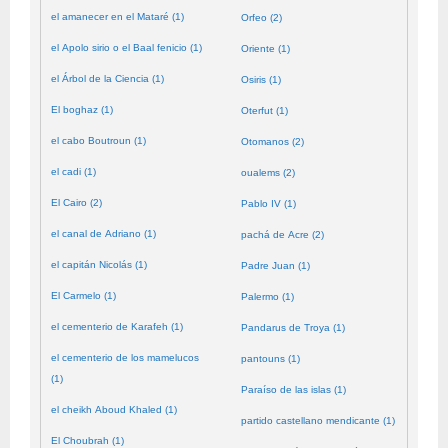
el amanecer en el Mataré (1)
Orfeo (2)
el Apolo sirio o el Baal fenicio (1)
Oriente (1)
el Árbol de la Ciencia (1)
Osiris (1)
El boghaz (1)
Oterfut (1)
el cabo Boutroun (1)
Otomanos (2)
el cadi (1)
oualems (2)
El Cairo (2)
Pablo IV (1)
el canal de Adriano (1)
pachá de Acre (2)
el capitán Nicolás (1)
Padre Juan (1)
El Carmelo (1)
Palermo (1)
el cementerio de Karafeh (1)
Pandarus de Troya (1)
el cementerio de los mamelucos
pantouns (1)
(1)
Paraíso de las islas (1)
el cheikh Aboud Khaled (1)
partido castellano mendicante (1)
El Choubrah (1)