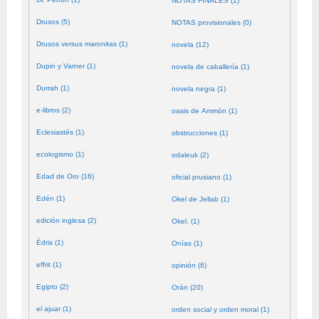
NOTAS FINALES (1)
Drusos (5)
NOTAS provisionales (0)
Drusos versus maronitas (1)
novela (12)
Dupin y Varner (1)
novela de caballería (1)
Durrah (1)
novela negra (1)
e-libros (2)
oasis de Ammón (1)
Eclesiastés (1)
obstrucciones (1)
ecologismo (1)
odaleuk (2)
Edad de Oro (16)
oficial prusiano (1)
Edén (1)
Okel de Jellab (1)
edición inglesa (2)
Okel. (1)
Édris (1)
Onías (1)
effrit (1)
opinión (6)
Egipto (2)
Orán (20)
el ajuar (1)
orden social y orden moral (1)