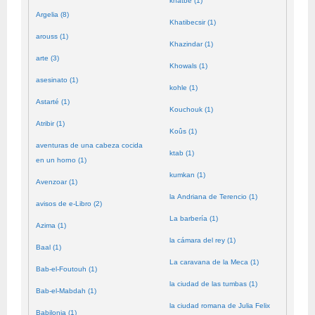
khatbé (1)
Argelia (8)
Khatibecsir (1)
arouss (1)
Khazindar (1)
arte (3)
Khowals (1)
asesinato (1)
kohle (1)
Astarté (1)
Kouchouk (1)
Atribir (1)
Koûs (1)
aventuras de una cabeza cocida
ktab (1)
en un horno (1)
kumkan (1)
Avenzoar (1)
la Andriana de Terencio (1)
avisos de e-Libro (2)
La barbería (1)
Azima (1)
la cámara del rey (1)
Baal (1)
La caravana de la Meca (1)
Bab-el-Foutouh (1)
la ciudad de las tumbas (1)
Bab-el-Mabdah (1)
la ciudad romana de Julia Felix
Babilonia (1)