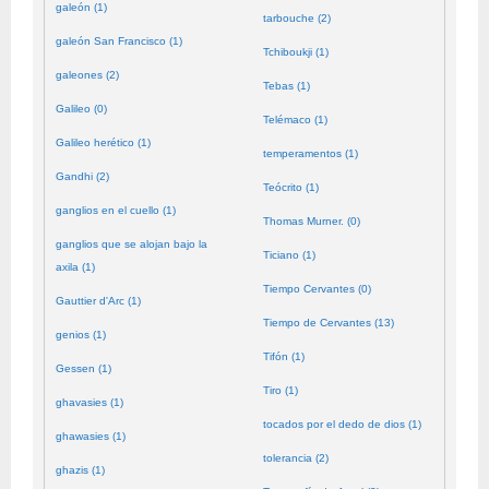
galeón (1)
tarbouche (2)
galeón San Francisco (1)
Tchiboukji (1)
galeones (2)
Tebas (1)
Galileo (0)
Telémaco (1)
Galileo herético (1)
temperamentos (1)
Gandhi (2)
Teócrito (1)
ganglios en el cuello (1)
Thomas Murner. (0)
ganglios que se alojan bajo la
Ticiano (1)
axila (1)
Tiempo Cervantes (0)
Gauttier d'Arc (1)
Tiempo de Cervantes (13)
genios (1)
Tifón (1)
Gessen (1)
Tiro (1)
ghavasies (1)
tocados por el dedo de dios (1)
ghawasies (1)
tolerancia (2)
ghazis (1)