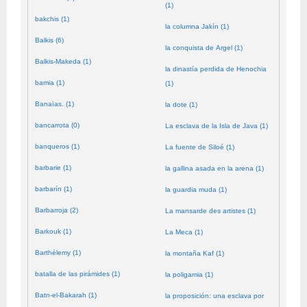
(1)
bakchis (1)
la columna Jakín (1)
Balkis (6)
la conquista de Argel (1)
Balkis-Makeda (1)
la dinastía perdida de Henochia
bamia (1)
(1)
Banaïas. (1)
la dote (1)
bancarrota (0)
La esclava de la Isla de Java (1)
banqueros (1)
La fuente de Siloé (1)
barbarie (1)
la gallina asada en la arena (1)
barbarín (1)
la guardia muda (1)
Barbarroja (2)
La mansarde des artistes (1)
Barkouk (1)
La Meca (1)
Barthélemy (1)
la montaña Kaf (1)
batalla de las pirámides (1)
la poligamia (1)
Batn-el-Bakarah (1)
la proposición: una esclava por