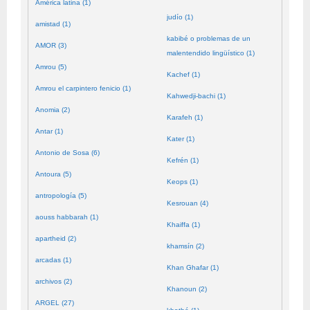
América latina (1)
judío (1)
amistad (1)
kabibé o problemas de un
AMOR (3)
malentendido lingüístico (1)
Amrou (5)
Kachef (1)
Amrou el carpintero fenicio (1)
Kahwedji-bachi (1)
Anomia (2)
Karafeh (1)
Antar (1)
Kater (1)
Antonio de Sosa (6)
Kefrén (1)
Antoura (5)
Keops (1)
antropología (5)
Kesrouan (4)
aouss habbarah (1)
Khaiffa (1)
apartheid (2)
khamsín (2)
arcadas (1)
Khan Ghafar (1)
archivos (2)
Khanoun (2)
ARGEL (27)