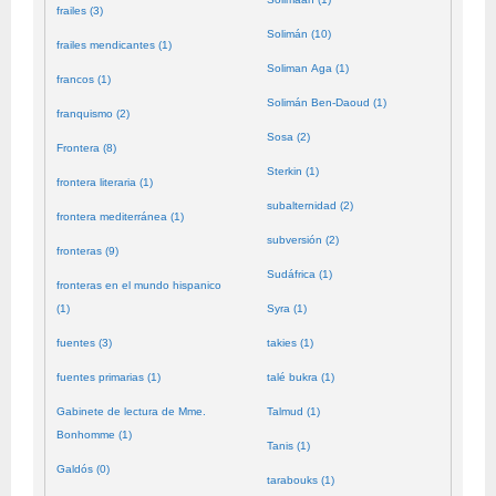
frailes (3)
Solimán (10)
frailes mendicantes (1)
Soliman Aga (1)
francos (1)
Solimán Ben-Daoud (1)
franquismo (2)
Sosa (2)
Frontera (8)
Sterkin (1)
frontera literaria (1)
subalternidad (2)
frontera mediterránea (1)
subversión (2)
fronteras (9)
Sudáfrica (1)
fronteras en el mundo hispanico
(1)
Syra (1)
fuentes (3)
takies (1)
fuentes primarias (1)
talé bukra (1)
Gabinete de lectura de Mme.
Talmud (1)
Bonhomme (1)
Tanis (1)
Galdós (0)
tarabouks (1)