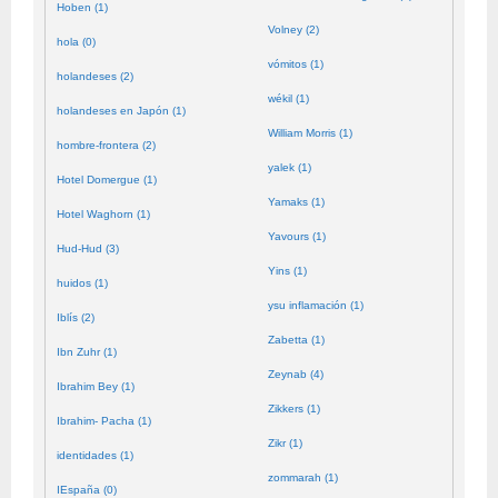
Hoben (1)
Volney (2)
hola (0)
vómitos (1)
holandeses (2)
wékil (1)
holandeses en Japón (1)
William Morris (1)
hombre-frontera (2)
yalek (1)
Hotel Domergue (1)
Yamaks (1)
Hotel Waghorn (1)
Yavours (1)
Hud-Hud (3)
Yins (1)
huidos (1)
ysu inflamación (1)
Iblís (2)
Zabetta (1)
Ibn Zuhr (1)
Zeynab (4)
Ibrahim Bey (1)
Zikkers (1)
Ibrahim- Pacha (1)
Zikr (1)
identidades (1)
zommarah (1)
IEspaña (0)