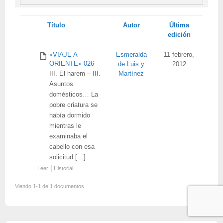
Tienes
Título
Autor
Última
adjunto
edición
«VIAJE A
Esmeralda
11 febrero,
ORIENTE» 026
de Luis y
2012
III. El harem – III.
Martínez
Asuntos
domésticos… La
pobre criatura se
había dormido
mientras le
examinaba el
cabello con esa
solicitud […]
|
Leer
Historial
Viendo 1-1 de 1 documentos