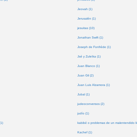
Jeovah (1)
Jerusalén (1)
jesuitas (10)
Jonathan Swift (1)
Joseph de Fonfrède (1)
Jsé y Zuleïka (1)
Juan Blanco (1)
Juan Gil (2)
Juan Luis Alzamora (1)
Jubal (1)
judeoconversos (2)
judío (1)
(1)
kabibé o problemas de un malentendido lin
Kachef (1)