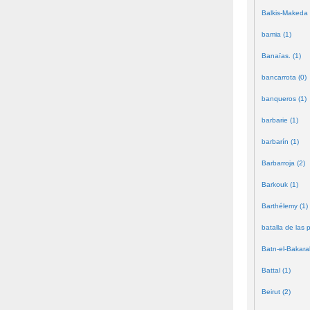
Balkis-Makeda 
bamia (1)
Banaïas. (1)
bancarrota (0)
banqueros (1)
barbarie (1)
barbarín (1)
Barbarroja (2)
Barkouk (1)
Barthélemy (1)
batalla de las 
Batn-el-Bakara
Battal (1)
Beirut (2)