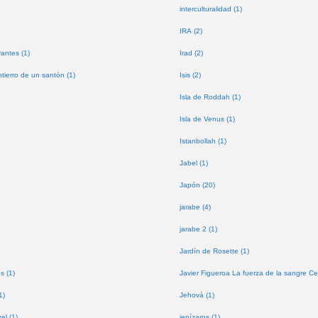
interculturalidad (1)
IRA (2)
antes (1)
Irad (2)
tierro de un santón (1)
Isis (2)
Isla de Roddah (1)
Isla de Venus (1)
Istanbollah (1)
Jabel (1)
Japón (20)
jarabe (4)
jarabe 2 (1)
Jardín de Rosette (1)
s (1)
Javier Figueroa La fuerza de la sangre Ce
1)
Jehová (1)
l (1)
jenízaros (1)