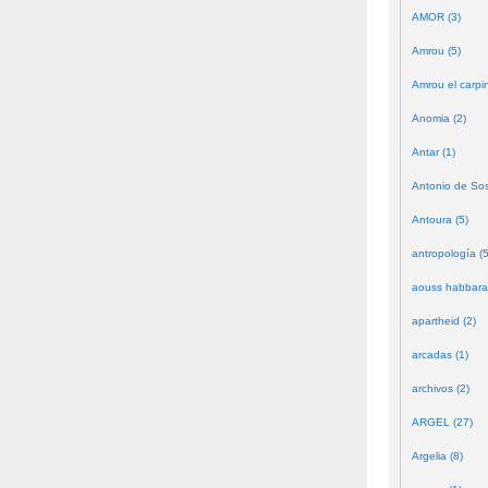
AMOR (3)
Amrou (5)
Amrou el carpin
Anomia (2)
Antar (1)
Antonio de Sos
Antoura (5)
antropología (5
aouss habbara
apartheid (2)
arcadas (1)
archivos (2)
ARGEL (27)
Argelia (8)