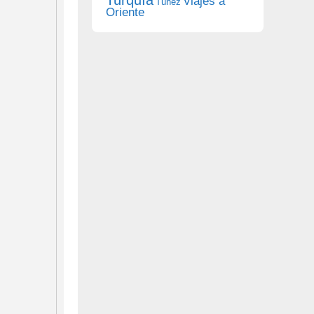
Viajes a
Túnez
Oriente