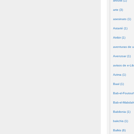
arouss (1)
arte (3)
asesinato (1)
Astarté (1)
Atribir (1)
aventuras de u
Avenzoar (1)
avisos de e-Lib
Azima (1)
Baal (1)
Bab-el-Foutouh
Bab-el-Mabdah
Babilonia (1)
bakchis (1)
Balkis (6)