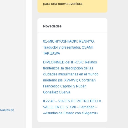
para una nueva aventura.
Novedades
01-MICHIYOSHI AOKI: RENNYO.
Traductor y presentador, OSAMI
TAKIZAWA
DIPLOINMED del IH-CSIC Relatos
fronterizos: la descripción de las
ciudades musulmanas en el mundo
moderno (ss. XVI-XVII) Coordinan
Francesco Caprioli y Rubén
González Cuerva
II.22.40 – VIAJES DE PIETRO DELLA
VALLE EN EL S. XVII – Ferhabad –
rvantes (0)
«Asuntos de Estado con el Agamir»