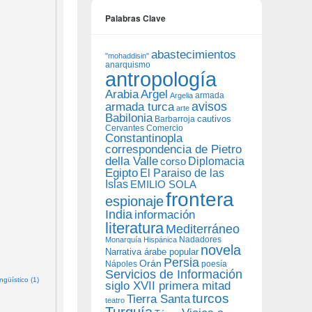
Palabras Clave
abastecimientos
"mohaddisin"
anarquismo
antropología
Arabia
Argel
armada
Argelia
avisos
armada turca
arte
Babilonia
Barbarroja
cautivos
Cervantes
Comercio
Constantinopla
correspondencia de Pietro
della Valle
Diplomacia
corso
Egipto
El Paraiso de las
Islas
EMILIO SOLA
frontera
espionaje
India
información
literatura
Mediterráneo
Nadadores
Monarquía Hispánica
novela
Narrativa árabe popular
Persia
Orán
Nápoles
poesía
Servicios de Información
güístico (1)
siglo XVII primera mitad
turcos
Tierra Santa
teatro
Turquía