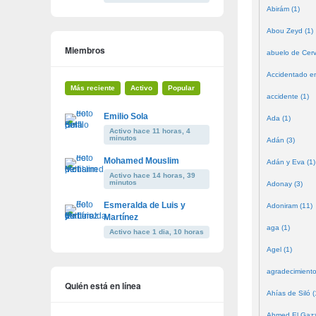
Abirám (1)
Abou Zeyd (1)
Miembros
abuelo de Cerv
Accidentado en
Más reciente
Activo
Popular
accidente (1)
Emilio Sola
Ada (1)
Activo hace 11 horas, 4
minutos
Adán (3)
Mohamed Mouslim
Adán y Eva (1)
Activo hace 14 horas, 39
minutos
Adonay (3)
Esmeralda de Luis y
Adoniram (11)
Martínez
aga (1)
Activo hace 1 dia, 10 horas
Agel (1)
agradecimiento
Quién está en línea
Ahías de Siló (
Ahmed El Gazze