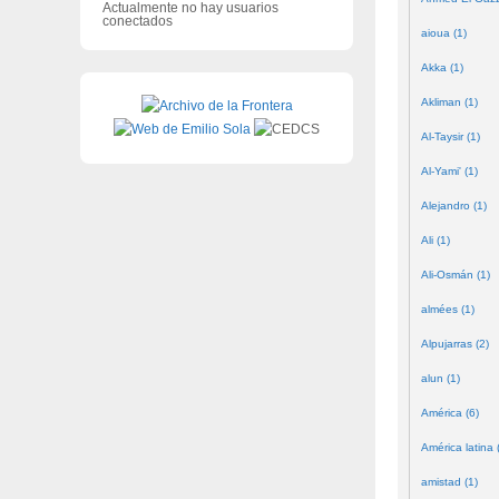
Actualmente no hay usuarios
conectados
aioua (1)
Akka (1)
Akliman (1)
Al-Taysir (1)
Al-Yami' (1)
Alejandro (1)
Ali (1)
Ali-Osmán (1)
almées (1)
Alpujarras (2)
alun (1)
América (6)
América latina 
amistad (1)