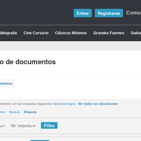
Entrar
Registrarse
Comun
bliografia
Cine Corsario
Clásicos Mínimos
Grandes Fuentes
Galea
io de documentos
umentos
mentos con las etiquetas siguientes:
leyenda-negra
-
Ver todos los documentos
ntos
Buscar
Etiqueta
tos?