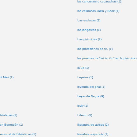
las cancrelats o cucarachas (1)
las columnas Jakin y Booz (1)
Las esclavas (2)
las langostas (1)
Las pirámides (2)
las profesiones de fe. (1)
las pruebas de "iniciación" en la pirámide 
laʿūq (1)
t Meri (1)
Lepsius (1)
leyenda del grial (1)
Leyenda Negra (9)
leyly (1)
bliotecas (1)
Líbano (3)
don Borondón (1)
literatura de avisos (2)
nacional de bibliotecas (1)
literatura española (1)