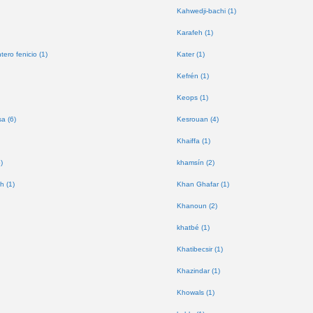
Kahwedji-bachi (1)
Karafeh (1)
tero fenicio (1)
Kater (1)
Kefrén (1)
Keops (1)
a (6)
Kesrouan (4)
Khaiffa (1)
)
khamsín (2)
h (1)
Khan Ghafar (1)
Khanoun (2)
khatbé (1)
Khatibecsir (1)
Khazindar (1)
Khowals (1)