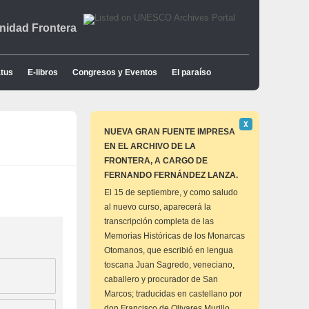
idad Frontera
tus
E-libros
Congresos y Eventos
El paraíso
Descartar
Χ
este
NUEVA GRAN FUENTE IMPRESA
aviso
EN EL ARCHIVO DE LA
FRONTERA, A CARGO DE
FERNANDO FERNÁNDEZ LANZA.
El 15 de septiembre, y como saludo
al nuevo curso, aparecerá la
transcripción completa de las
Memorias Históricas de los Monarcas
Otomanos, que escribió en lengua
toscana Juan Sagredo, veneciano,
caballero y procurador de San
Marcos; traducidas en castellano por
don Francisco de Olivares Murillo,