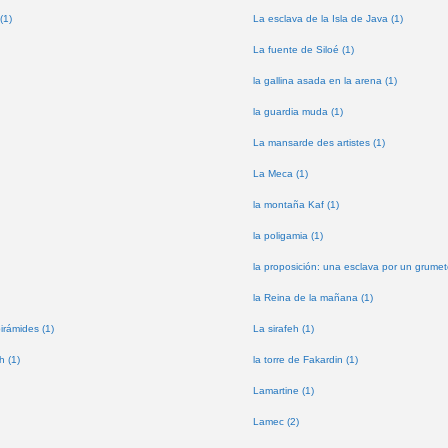
(1)
La esclava de la Isla de Java (1)
La fuente de Siloé (1)
la gallina asada en la arena (1)
la guardia muda (1)
La mansarde des artistes (1)
La Meca (1)
la montaña Kaf (1)
la poligamia (1)
la proposición: una esclava por un grumet
la Reina de la mañana (1)
pirámides (1)
La sirafeh (1)
h (1)
la torre de Fakardin (1)
Lamartine (1)
Lamec (2)