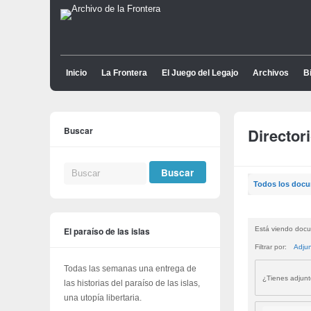
Inicio
La Frontera
El Juego del Legajo
Archivos
Bi
Buscar
Director
Todos los doc
El paraíso de las islas
Está viendo docu
Filtrar por:
Adju
Todas las semanas una entrega de
¿Tienes adjun
las historias del paraíso de las islas,
una utopía libertaria.
Buscar