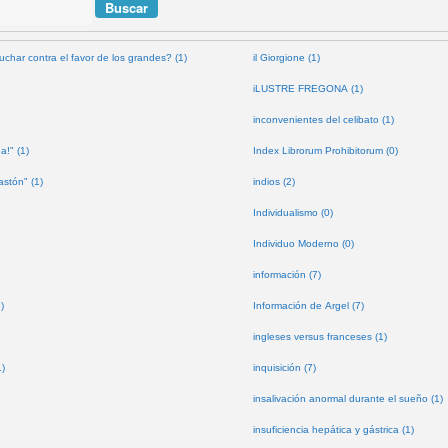
uchar contra el favor de los grandes? (1)
il Giorgione (1)
iLUSTRE FREGONA (1)
inconvenientes del celibato (1)
a!" (1)
Index Librorum Prohibitorum (0)
astón" (1)
indios (2)
Individualismo (0)
Individuo Moderno (0)
información (7)
)
Información de Argel (7)
ingleses versus franceses (1)
1)
inquisición (7)
insalivación anormal durante el sueño (1)
insuficiencia hepática y gástrica (1)