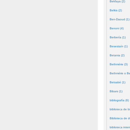
Bekfaya (2)
Belkis (2)
Ben-Daoud (1)
Benoni (4)
Berbería (1)
Besestaín (1)
Betania (2)
Bethmérie (3)
Bethmérie o Bei
Betsabé (1)
Bibars (1)
bibliografía (6)
biblioteca de bi
Biblioteca de 
biblioteca inter