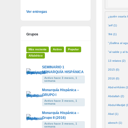
Ver entregas
¿quién osaría l
'arif (1)
Grupos
'ifrit (1)
"¡Gallina al agu
Más reciente
Activo
Popular
"al sable y al b
Alfabético
13 relatos (2)
SEMINARIO 1
2015 (0)
MONARQUÍA HISPÁNICA
Activo hace 3 meses, 1
2016 (0)
semana
Abd-el-Kérim (1
Monarquía Hispánica –
GRUPO I
Abdallah (2)
Activo hace 3 meses, 1
semana
Abdul-Medjid (
Monarquía Hispánica –
Abel (1)
Grupo II (2016)
abesch (1)
Activo hace 3 meses, 1
semana