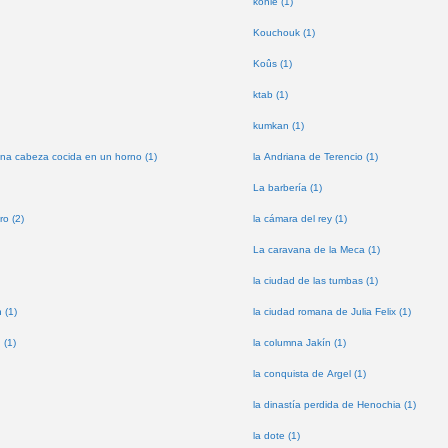
kohle (1)
Kouchouk (1)
Koûs (1)
ktab (1)
kumkan (1)
na cabeza cocida en un horno (1)
la Andriana de Terencio (1)
La barbería (1)
ro (2)
la cámara del rey (1)
La caravana de la Meca (1)
la ciudad de las tumbas (1)
 (1)
la ciudad romana de Julia Felix (1)
 (1)
la columna Jakín (1)
la conquista de Argel (1)
la dinastía perdida de Henochia (1)
la dote (1)