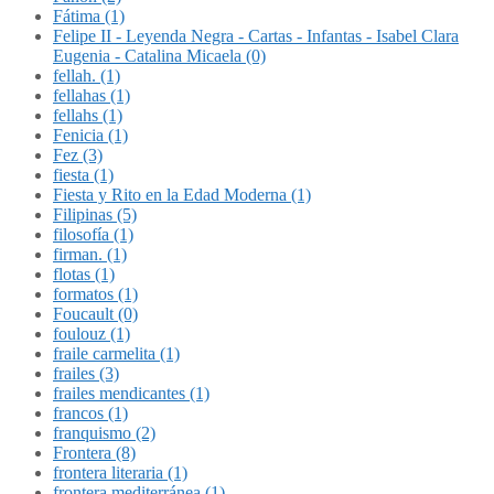
Fátima (1)
Felipe II - Leyenda Negra - Cartas - Infantas - Isabel Clara
Eugenia - Catalina Micaela (0)
fellah. (1)
fellahas (1)
fellahs (1)
Fenicia (1)
Fez (3)
fiesta (1)
Fiesta y Rito en la Edad Moderna (1)
Filipinas (5)
filosofía (1)
firman. (1)
flotas (1)
formatos (1)
Foucault (0)
foulouz (1)
fraile carmelita (1)
frailes (3)
frailes mendicantes (1)
francos (1)
franquismo (2)
Frontera (8)
frontera literaria (1)
frontera mediterránea (1)