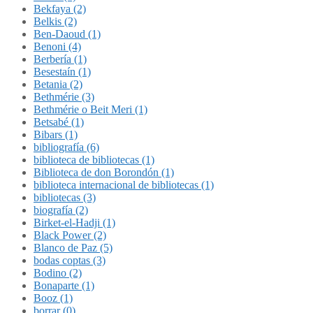
Bekfaya (2)
Belkis (2)
Ben-Daoud (1)
Benoni (4)
Berbería (1)
Besestaín (1)
Betania (2)
Bethmérie (3)
Bethmérie o Beit Meri (1)
Betsabé (1)
Bibars (1)
bibliografía (6)
biblioteca de bibliotecas (1)
Biblioteca de don Borondón (1)
biblioteca internacional de bibliotecas (1)
bibliotecas (3)
biografía (2)
Birket-el-Hadji (1)
Black Power (2)
Blanco de Paz (5)
bodas coptas (3)
Bodino (2)
Bonaparte (1)
Booz (1)
borrar (0)