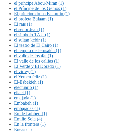
el príncipe Abou-Miran (1)
el Príncipe de los Genios (1)
El príncipe druso Fakardin (1)
el profeta Balaam (1)
El raïs (1)
el señor Jean (1)
el símbolo TAU (1)
el sultan kébir (1)
El teatro de El Cairo (1)
el templo de Jerusalén (1)
el valle de Josafat (1)
El valle de los califas (1)
El Verde y El Dorado (1)
el virrey (1)
el Yemen feliz (1)
El-Esbekieh (1)
electuario (1)
eliael (1)
emajada (1)
Embabeh (1)
embajadas (1)
Emile Lubbert (1)
Emilio Sola (4)
En la frontera (1)
Eneas (1)