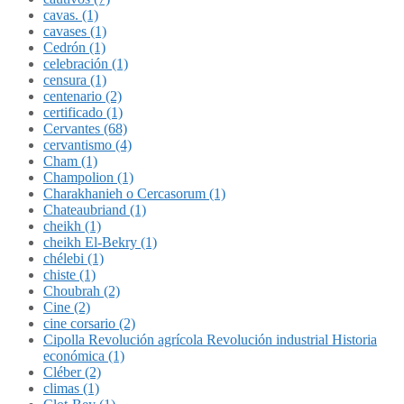
cavas. (1)
cavases (1)
Cedrón (1)
celebración (1)
censura (1)
centenario (2)
certificado (1)
Cervantes (68)
cervantismo (4)
Cham (1)
Champolion (1)
Charakhanieh o Cercasorum (1)
Chateaubriand (1)
cheikh (1)
cheikh El-Bekry (1)
chélebi (1)
chiste (1)
Choubrah (2)
Cine (2)
cine corsario (2)
Cipolla Revolución agrícola Revolución industrial Historia
económica (1)
Cléber (2)
climas (1)