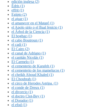
edición inglesa (2)
Édris (1)
effrit (1)
Egipto (2)
el ajuar (1)
el amanecer en el Mataré (1)
el Apolo sirio o el Baal fenicio (1)
el Árbol de la Ciencia (1)
El boghaz (1)
el cabo Boutroun (1)
el cadi (1)
El Cairo (2)
el canal de Adriano (1)
el capitán Nicolás (1)
El Carmelo (1)
el cementerio de Karafeh (1)
el cementerio de los mamelucos (1)
el cheikh Aboud Khaled (1)
El Choubrah (1)
el circo de Herodes Agripa. (1)
el conde de Dreux (1)
el divorcio (1)
el doctro Clot-Bey (1)
el Dorador (1)
el efod (1)