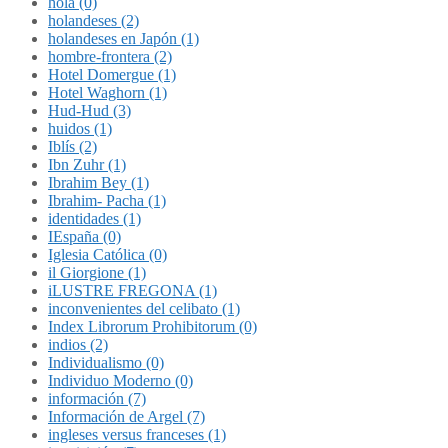
hola (0)
holandeses (2)
holandeses en Japón (1)
hombre-frontera (2)
Hotel Domergue (1)
Hotel Waghorn (1)
Hud-Hud (3)
huidos (1)
Iblís (2)
Ibn Zuhr (1)
Ibrahim Bey (1)
Ibrahim- Pacha (1)
identidades (1)
IEspaña (0)
Iglesia Católica (0)
il Giorgione (1)
iLUSTRE FREGONA (1)
inconvenientes del celibato (1)
Index Librorum Prohibitorum (0)
indios (2)
Individualismo (0)
Individuo Moderno (0)
información (7)
Información de Argel (7)
ingleses versus franceses (1)