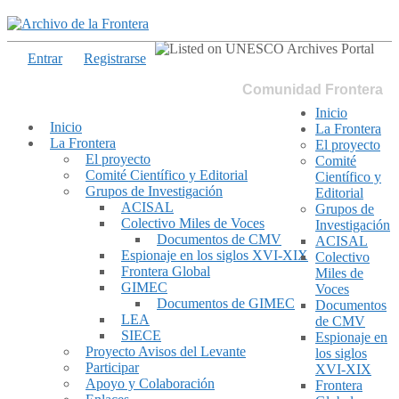
Entrar
Registrarse
Comunidad Frontera
Inicio
Inicio
La Frontera
La Frontera
El proyecto
El proyecto
Comité
Comité Científico y Editorial
Científico y
Grupos de Investigación
Editorial
ACISAL
Grupos de
Colectivo Miles de Voces
Investigación
Documentos de CMV
ACISAL
Espionaje en los siglos XVI-XIX
Colectivo
Frontera Global
Miles de
GIMEC
Voces
Documentos de GIMEC
Documentos
LEA
de CMV
SIECE
Espionaje en
Proyecto Avisos del Levante
los siglos
Participar
XVI-XIX
Apoyo y Colaboración
Frontera