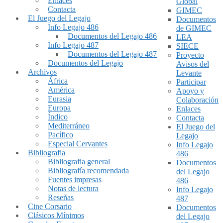
Enlaces
Global
Contacta
GIMEC
El Juego del Legajo
Documentos
Info Legajo 486
de GIMEC
Documentos del Legajo 486
LEA
Info Legajo 487
SIECE
Documentos del Legajo 487
Proyecto
Documentos del Legajo
Avisos del
Archivos
Levante
África
Participar
América
Apoyo y
Eurasia
Colaboración
Europa
Enlaces
Índico
Contacta
Mediterráneo
El Juego del
Pacífico
Legajo
Especial Cervantes
Info Legajo
Bibliografia
486
Bibliografia general
Documentos
Bibliografía recomendada
del Legajo
Fuentes impresas
486
Notas de lectura
Info Legajo
Reseñas
487
Cine Corsario
Documentos
Clásicos Mínimos
del Legajo