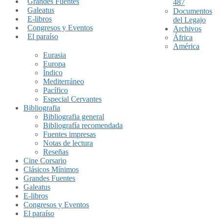
Grandes Fuentes
487
Galeatus
Documentos
E-libros
del Legajo
Congresos y Eventos
Archivos
El paraíso
África
América
Eurasia
Europa
Índico
Mediterráneo
Pacífico
Especial Cervantes
Bibliografia
Bibliografia general
Bibliografía recomendada
Fuentes impresas
Notas de lectura
Reseñas
Cine Corsario
Clásicos Mínimos
Grandes Fuentes
Galeatus
E-libros
Congresos y Eventos
El paraíso