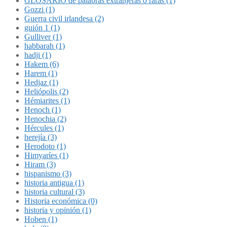
GLOSARIO de palabras extranjeras o raras (1)
Gozzi (1)
Guerra civil irlandesa (2)
guión 1 (1)
Gulliver (1)
habbarah (1)
hadji (1)
Hakem (6)
Harem (1)
Hedjaz (1)
Heliópolis (2)
Hémiarites (1)
Henoch (1)
Henochia (2)
Hércules (1)
herejía (3)
Herodoto (1)
Himyaríes (1)
Hiram (3)
hispanismo (3)
historia antigua (1)
historia cultural (3)
Historia económica (0)
historia y opinión (1)
Hoben (1)