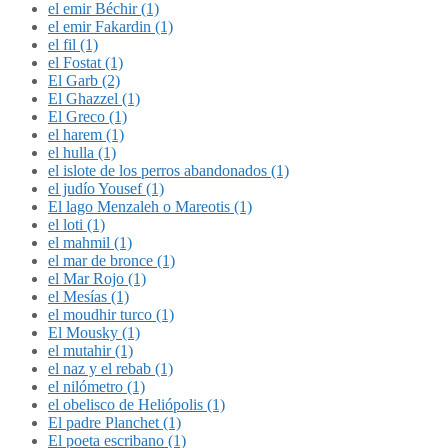
el emir Béchir (1)
el emir Fakardin (1)
el fil (1)
el Fostat (1)
El Garb (2)
El Ghazzel (1)
El Greco (1)
el harem (1)
el hulla (1)
el islote de los perros abandonados (1)
el judío Yousef (1)
El lago Menzaleh o Mareotis (1)
el loti (1)
el mahmil (1)
el mar de bronce (1)
el Mar Rojo (1)
el Mesías (1)
el moudhir turco (1)
El Mousky (1)
el mutahir (1)
el naz y el rebab (1)
el nilómetro (1)
el obelisco de Heliópolis (1)
El padre Planchet (1)
El poeta escribano (1)