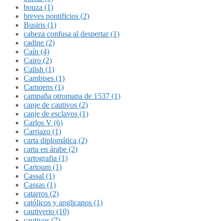
bouza (1)
breves pontificios (2)
Busiris (1)
cabeza confusa al despertar (1)
cadine (2)
Caín (4)
Cairo (2)
Calish (1)
Cambises (1)
Camoens (1)
campaña otromana de 1537 (1)
canje de cautivos (2)
canje de esclavos (1)
Carlos V (6)
Carriazo (1)
carta diplomática (2)
carta en árabe (2)
cartografia (1)
Cartoum (1)
Cassal (1)
Cassas (1)
catarros (2)
católicos y anglicanos (1)
cautiverio (10)
cautivos (7)