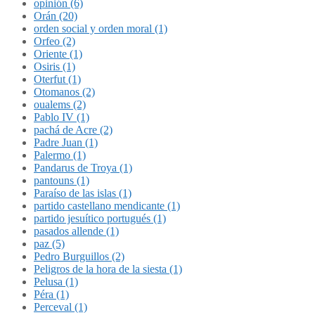
opinión (6)
Orán (20)
orden social y orden moral (1)
Orfeo (2)
Oriente (1)
Osiris (1)
Oterfut (1)
Otomanos (2)
oualems (2)
Pablo IV (1)
pachá de Acre (2)
Padre Juan (1)
Palermo (1)
Pandarus de Troya (1)
pantouns (1)
Paraíso de las islas (1)
partido castellano mendicante (1)
partido jesuítico portugués (1)
pasados allende (1)
paz (5)
Pedro Burguillos (2)
Peligros de la hora de la siesta (1)
Pelusa (1)
Péra (1)
Perceval (1)