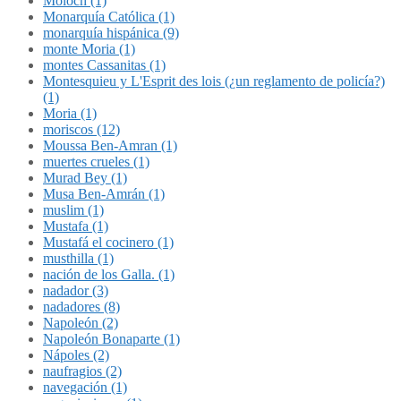
Molóch (1)
Monarquía Católica (1)
monarquía hispánica (9)
monte Moria (1)
montes Cassanitas (1)
Montesquieu y L'Esprit des lois (¿un reglamento de policía?)
(1)
Moria (1)
moriscos (12)
Moussa Ben-Amran (1)
muertes crueles (1)
Murad Bey (1)
Musa Ben-Amrán (1)
muslim (1)
Mustafa (1)
Mustafá el cocinero (1)
musthilla (1)
nación de los Galla. (1)
nadador (3)
nadadores (8)
Napoleón (2)
Napoleón Bonaparte (1)
Nápoles (2)
naufragios (2)
navegación (1)