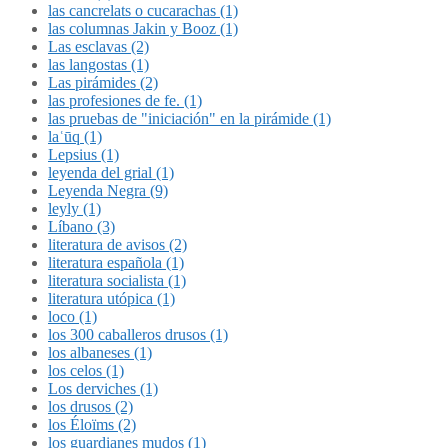
las cancrelats o cucarachas (1)
las columnas Jakin y Booz (1)
Las esclavas (2)
las langostas (1)
Las pirámides (2)
las profesiones de fe. (1)
las pruebas de "iniciación" en la pirámide (1)
laʿūq (1)
Lepsius (1)
leyenda del grial (1)
Leyenda Negra (9)
leyly (1)
Líbano (3)
literatura de avisos (2)
literatura española (1)
literatura socialista (1)
literatura utópica (1)
loco (1)
los 300 caballeros drusos (1)
los albaneses (1)
los celos (1)
Los derviches (1)
los drusos (2)
los Éloïms (2)
los guardianes mudos (1)