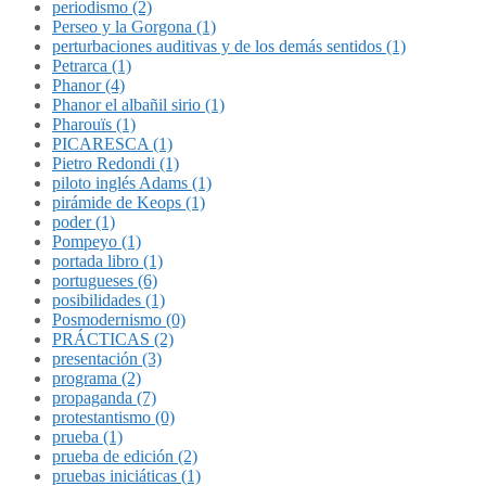
periodismo (2)
Perseo y la Gorgona (1)
perturbaciones auditivas y de los demás sentidos (1)
Petrarca (1)
Phanor (4)
Phanor el albañil sirio (1)
Pharouïs (1)
PICARESCA (1)
Pietro Redondi (1)
piloto inglés Adams (1)
pirámide de Keops (1)
poder (1)
Pompeyo (1)
portada libro (1)
portugueses (6)
posibilidades (1)
Posmodernismo (0)
PRÁCTICAS (2)
presentación (3)
programa (2)
propaganda (7)
protestantismo (0)
prueba (1)
prueba de edición (2)
pruebas iniciáticas (1)