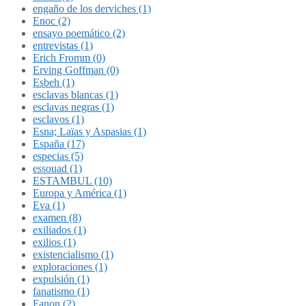
engaño de los derviches (1)
Enoc (2)
ensayo poemático (2)
entrevistas (1)
Erich Fromm (0)
Erving Goffman (0)
Esbeh (1)
esclavas blancas (1)
esclavas negras (1)
esclavos (1)
Esna; Laïas y Aspasias (1)
España (17)
especias (5)
essouad (1)
ESTAMBUL (10)
Europa y América (1)
Eva (1)
examen (8)
exiliados (1)
exilios (1)
existencialismo (1)
exploraciones (1)
expulsión (1)
fanatismo (1)
Fanon (2)