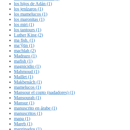
los hijos de Adán (1)
los jenízaros (1)
los mamelucos (1)
los maronitas (1)
los miri (1)
los tantours (1)
Luther King (2)
ma fish. (1)
ma’ŷūn (1)
machlah (2)
Madrazo (1)
mafish (1)
magnicidio (1)
Mahmoud (1)
Maillet (1)
Makbenách (1)
mamelucos (1)
Mansour el copto (nadadores) (1)
Mansourah (1)
Mansur (1)
manuscrito en árabe (1)
manuscritos (1)
mapa (1)
Mareb (1)
marginados (1)