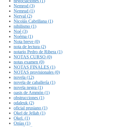
negociaciones (1)
Nemrod (3)
Nemrud (1)
Nerval (2)
Nicolás Cabrillana (1)
nihilismo (1)
Noé (3)
Noéma (1)
Nota breve (0)
nota de lectura (2)
notario Pedro de Ribera (1)
NOTAS CURSO (0)
notas examen (0)
NOTAS FINALES (1)
NOTAS provisionales (0)
novela (12)
novela de caballería (1)
novela negra (1)
oasis de Ammón (1)
obstrucciones (1)
odaleuk (2)
oficial prusiano (1)
Okel de Jellab (1)
Okel. (1)
Onías (1)