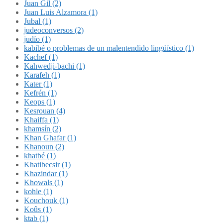
Juan Gil (2)
Juan Luis Alzamora (1)
Jubal (1)
judeoconversos (2)
judío (1)
kabibé o problemas de un malentendido lingüístico (1)
Kachef (1)
Kahwedji-bachi (1)
Karafeh (1)
Kater (1)
Kefrén (1)
Keops (1)
Kesrouan (4)
Khaiffa (1)
khamsín (2)
Khan Ghafar (1)
Khanoun (2)
khatbé (1)
Khatibecsir (1)
Khazindar (1)
Khowals (1)
kohle (1)
Kouchouk (1)
Koûs (1)
ktab (1)