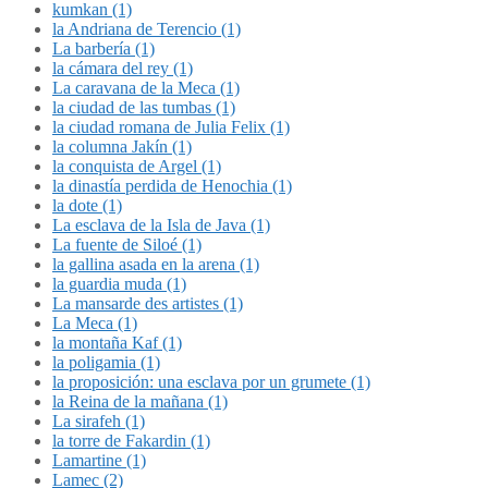
kumkan (1)
la Andriana de Terencio (1)
La barbería (1)
la cámara del rey (1)
La caravana de la Meca (1)
la ciudad de las tumbas (1)
la ciudad romana de Julia Felix (1)
la columna Jakín (1)
la conquista de Argel (1)
la dinastía perdida de Henochia (1)
la dote (1)
La esclava de la Isla de Java (1)
La fuente de Siloé (1)
la gallina asada en la arena (1)
la guardia muda (1)
La mansarde des artistes (1)
La Meca (1)
la montaña Kaf (1)
la poligamia (1)
la proposición: una esclava por un grumete (1)
la Reina de la mañana (1)
La sirafeh (1)
la torre de Fakardin (1)
Lamartine (1)
Lamec (2)