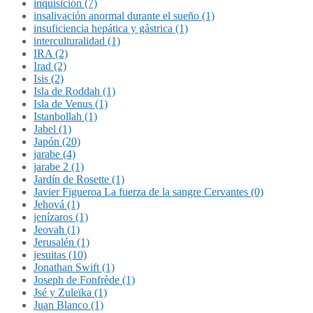
inquisición (7)
insalivación anormal durante el sueño (1)
insuficiencia hepática y gástrica (1)
interculturalidad (1)
IRA (2)
Irad (2)
Isis (2)
Isla de Roddah (1)
Isla de Venus (1)
Istanbollah (1)
Jabel (1)
Japón (20)
jarabe (4)
jarabe 2 (1)
Jardín de Rosette (1)
Javier Figueroa La fuerza de la sangre Cervantes (0)
Jehová (1)
jenízaros (1)
Jeovah (1)
Jerusalén (1)
jesuitas (10)
Jonathan Swift (1)
Joseph de Fonfrède (1)
Jsé y Zuleïka (1)
Juan Blanco (1)