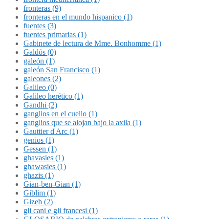
fronteras (9)
fronteras en el mundo hispanico (1)
fuentes (3)
fuentes primarias (1)
Gabinete de lectura de Mme. Bonhomme (1)
Galdós (0)
galeón (1)
galeón San Francisco (1)
galeones (2)
Galileo (0)
Galileo herético (1)
Gandhi (2)
ganglios en el cuello (1)
ganglios que se alojan bajo la axila (1)
Gauttier d'Arc (1)
genios (1)
Gessen (1)
ghavasies (1)
ghawasies (1)
ghazis (1)
Gian-ben-Gian (1)
Giblim (1)
Gizeh (2)
gli cani e gli francesi (1)