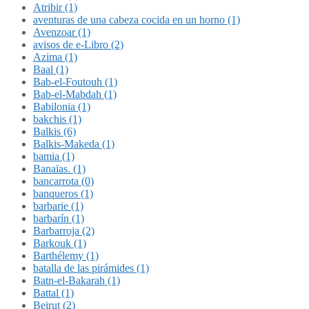
Atribir (1)
aventuras de una cabeza cocida en un horno (1)
Avenzoar (1)
avisos de e-Libro (2)
Azima (1)
Baal (1)
Bab-el-Foutouh (1)
Bab-el-Mabdah (1)
Babilonia (1)
bakchis (1)
Balkis (6)
Balkis-Makeda (1)
bamia (1)
Banaïas. (1)
bancarrota (0)
banqueros (1)
barbarie (1)
barbarín (1)
Barbarroja (2)
Barkouk (1)
Barthélemy (1)
batalla de las pirámides (1)
Batn-el-Bakarah (1)
Battal (1)
Beirut (2)