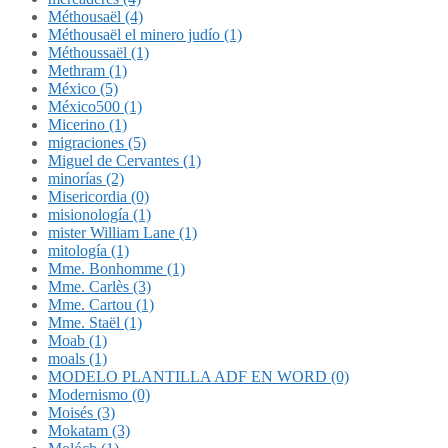
Méthousaël (4)
Méthousaël el minero judío (1)
Méthoussaël (1)
Methram (1)
México (5)
México500 (1)
Micerino (1)
migraciones (5)
Miguel de Cervantes (1)
minorías (2)
Misericordia (0)
misionología (1)
mister William Lane (1)
mitología (1)
Mme. Bonhomme (1)
Mme. Carlès (3)
Mme. Cartou (1)
Mme. Staël (1)
Moab (1)
moals (1)
MODELO PLANTILLA ADF EN WORD (0)
Modernismo (0)
Moisés (3)
Mokatam (3)