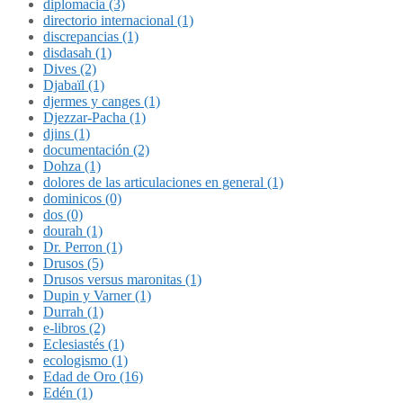
diplomacia (3)
directorio internacional (1)
discrepancias (1)
disdasah (1)
Dives (2)
Djabaïl (1)
djermes y canges (1)
Djezzar-Pacha (1)
djins (1)
documentación (2)
Dohza (1)
dolores de las articulaciones en general (1)
dominicos (0)
dos (0)
dourah (1)
Dr. Perron (1)
Drusos (5)
Drusos versus maronitas (1)
Dupin y Varner (1)
Durrah (1)
e-libros (2)
Eclesiastés (1)
ecologismo (1)
Edad de Oro (16)
Edén (1)