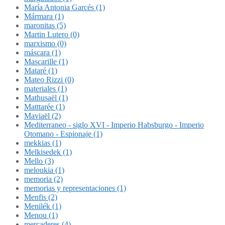
María Antonia Garcés (1)
Mármara (1)
maronitas (5)
Martin Lutero (0)
marxismo (0)
máscara (1)
Mascarille (1)
Mataré (1)
Mateo Rizzi (0)
materiales (1)
Mathusaël (1)
Matttarée (1)
Maviaël (2)
Mediterraneo - siglo XVI - Imperio Habsburgo - Imperio
Otomano - Espionaje (1)
mekkias (1)
Melkisedek (1)
Mello (3)
meloukia (1)
memoria (2)
memorias y representaciones (1)
Menfis (2)
Menilék (1)
Menou (1)
mercaderes (4)