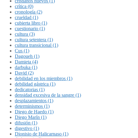
cristianos nuevos (1)
crítica (0)
cronología (2)
crueldad (1)
cubierta libro (1)
cuestionario (1)
cultura (3)
cultura setentera (1)
cultura transicional (1)
Cus (1)
Dagoueh (1)
Damieta (4)
darbuka (1)
David (2)
debilidad en los miembros (1)
debilidad gástrica (1)
dedicatorias (1)
densidad excesiva de la sangre (1)
desplazamientos (1)
determinismos (1)
Diego de Haedo (1)
Diego Marín (1)
difusión (1)
digestivo (1)
Dionisio de Halicarnaso (1)