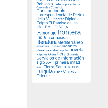
arte
Babilonia
Barbarroja
cautivos
Cervantes
Comercio
Constantinopla
correspondencia de Pietro
della Valle
Diplomacia
corso
Egipto
El Paraiso de las
Islas
EMILIO SOLA
frontera
espionaje
India
información
literatura
Mediterráneo
Nadadores
Monarquía Hispánica
novela
Narrativa árabe popular
Persia
Orán
Nápoles
poesía
Servicios de Información
siglo XVII primera mitad
turcos
Tierra Santa
teatro
Turquía
Viajes a
Túnez
Oriente