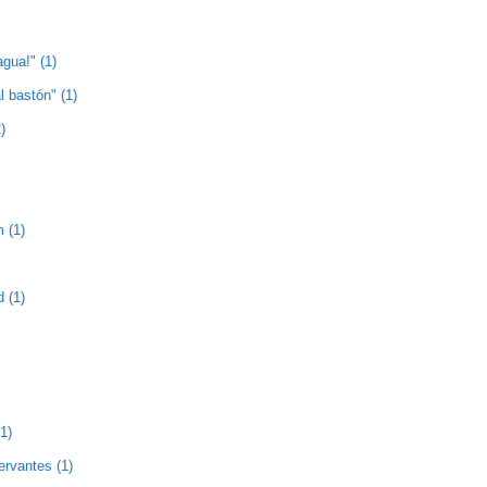
agua!" (1)
l bastón" (1)
)
 (1)
 (1)
1)
ervantes (1)