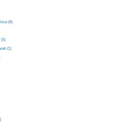
Sosa (6)
 (5)
rah (1)
)
)