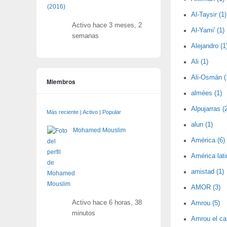
Al-Taysir (1)
Activo hace 3 meses, 2
Al-Yami' (1)
semanas
Alejandro (1
Ali (1)
Ali-Osmán (
Miembros
almées (1)
Alpujarras (
Más reciente
|
Activo
|
Popular
alun (1)
Mohamed Mouslim
América (6)
América lati
amistad (1)
AMOR (3)
Activo hace 6 horas, 38
Amrou (5)
minutos
Amrou el car