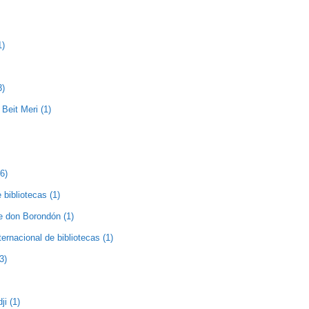
1)
3)
Beit Meri (1)
(6)
 bibliotecas (1)
de don Borondón (1)
nternacional de bibliotecas (1)
3)
ji (1)