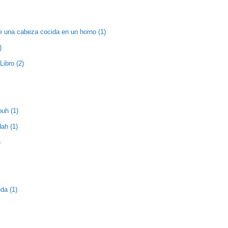
e una cabeza cocida en un horno (1)
)
Libro (2)
ouh (1)
ah (1)
)
da (1)