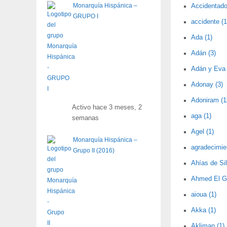
Monarquía Hispánica –
Accidentado 
GRUPO I
accidente (1
Ada (1)
Adán (3)
Adán y Eva 
Adonay (3)
Adoniram (1
Activo hace 3 meses, 2
aga (1)
semanas
Agel (1)
Monarquía Hispánica –
agradecimie
Grupo II (2016)
Ahías de Sil
Ahmed El Ga
aioua (1)
Akka (1)
Akliman (1)