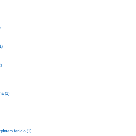
)
1)
2)
na (1)
pintero fenicio (1)