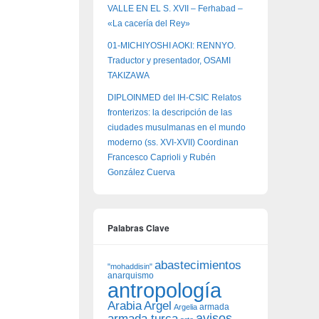
VALLE EN EL S. XVII – Ferhabad –
«La cacería del Rey»
01-MICHIYOSHI AOKI: RENNYO.
Traductor y presentador, OSAMI
TAKIZAWA
DIPLOINMED del IH-CSIC Relatos
fronterizos: la descripción de las
ciudades musulmanas en el mundo
moderno (ss. XVI-XVII) Coordinan
Francesco Caprioli y Rubén
González Cuerva
Palabras Clave
abastecimientos
"mohaddisin"
anarquismo
antropología
Arabia
Argel
armada
Argelia
avisos
armada turca