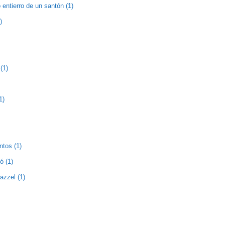
entierro de un santón (1)
)
(1)
1)
ntos (1)
ó (1)
zzel (1)