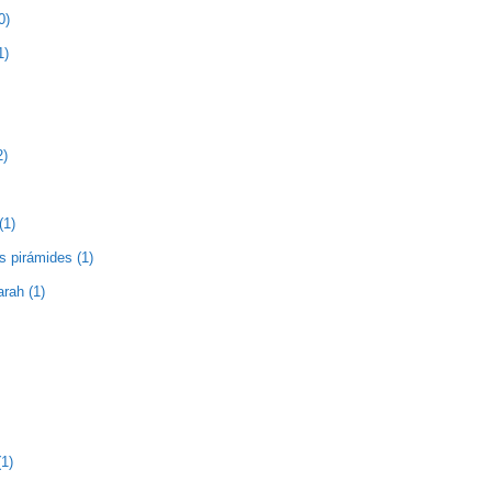
0)
1)
2)
(1)
as pirámides (1)
rah (1)
1)