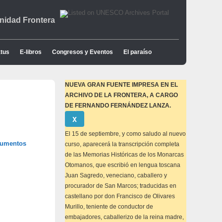
idad Frontera
tus
E-libros
Congresos y Eventos
El paraíso
NUEVA GRAN FUENTE IMPRESA EN EL
ARCHIVO DE LA FRONTERA, A CARGO
DE FERNANDO FERNÁNDEZ LANZA.
Descartar
Χ
este
aviso
El 15 de septiembre, y como saludo al nuevo
cumentos
curso, aparecerá la transcripción completa
de las Memorias Históricas de los Monarcas
Otomanos, que escribió en lengua toscana
Juan Sagredo, veneciano, caballero y
procurador de San Marcos; traducidas en
castellano por don Francisco de Olivares
Murillo, teniente de conductor de
embajadores, caballerizo de la reina madre,