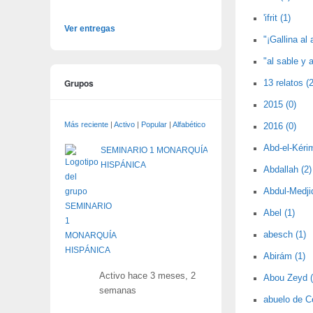
'ifrit (1)
Ver entregas
"¡Gallina al 
"al sable y a
Grupos
13 relatos (2
2015 (0)
Más reciente
|
Activo
|
Popular
|
Alfabético
2016 (0)
Abd-el-Kérim
SEMINARIO 1 MONARQUÍA
HISPÁNICA
Abdallah (2)
Abdul-Medjid
Abel (1)
abesch (1)
Abirám (1)
Activo hace 3 meses, 2
Abou Zeyd (
semanas
abuelo de C