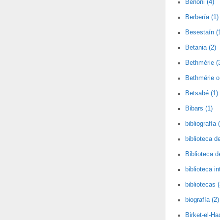
Benoni (4)
Berbería (1)
Besestaín (
Betania (2)
Bethmérie (
Bethmérie o 
Betsabé (1)
Bibars (1)
bibliografía 
biblioteca de
Biblioteca 
biblioteca i
bibliotecas (
biografía (2)
Birket-el-Had