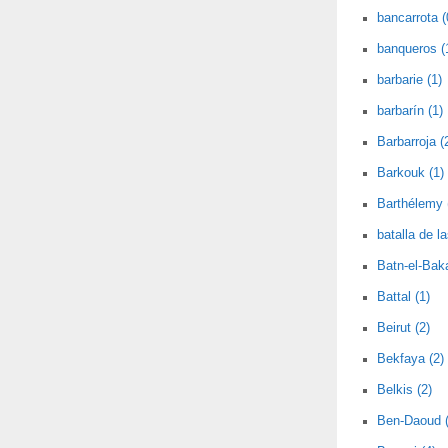
bancarrota (
banqueros (
barbarie (1)
barbarín (1)
Barbarroja (
Barkouk (1)
Barthélemy 
batalla de l
Batn-el-Baka
Battal (1)
Beirut (2)
Bekfaya (2)
Belkis (2)
Ben-Daoud (