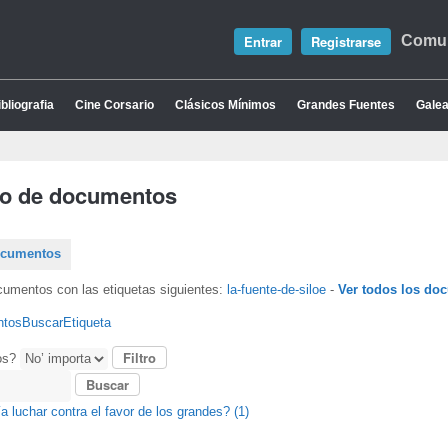
Entrar
Registrarse
Comun
bliografia
Cine Corsario
Clásicos Mínimos
Grandes Fuentes
Galea
io de documentos
ocumentos
cumentos con las etiquetas siguientes:
la-fuente-de-siloe
-
Ver todos los do
ntos
Buscar
Etiqueta
os?
a luchar contra el favor de los grandes? (1)