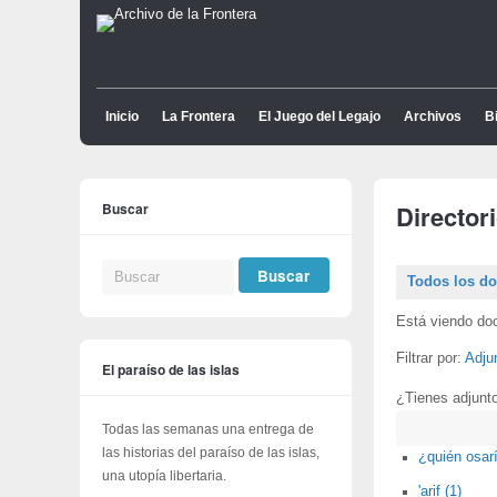
Inicio
La Frontera
El Juego del Legajo
Archivos
Bi
Buscar
Director
Todos los d
Está viendo do
Filtrar por:
Adju
El paraíso de las islas
¿Tienes adjunt
Buscar
Todas las semanas una entrega de
las historias del paraíso de las islas,
¿quién osarí
una utopía libertaria.
'arif (1)