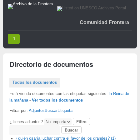
Comunidad Frontera
Directorio de documentos
Todos los documentos
Está viendo documentos con las etiquetas siguientes:
la Reina de
la mañana
-
Ver todos los documentos
Filtrar por:
Adjuntos
Buscar
Etiqueta
¿Tienes adjuntos?
Buscar
¿quién osaría luchar contra el favor de los grandes? (1)