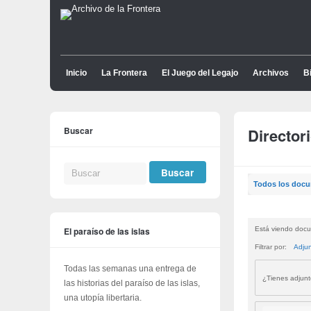
Inicio
La Frontera
El Juego del Legajo
Archivos
Bi
Buscar
Director
Todos los doc
El paraíso de las islas
Está viendo docu
Filtrar por:
Adju
Todas las semanas una entrega de
¿Tienes adjun
las historias del paraíso de las islas,
una utopía libertaria.
Buscar