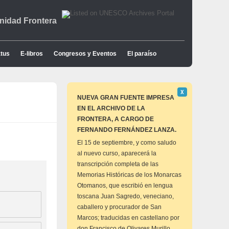
idad Frontera
tus
E-libros
Congresos y Eventos
El paraíso
Descartar
Χ
este
NUEVA GRAN FUENTE IMPRESA
aviso
EN EL ARCHIVO DE LA
FRONTERA, A CARGO DE
FERNANDO FERNÁNDEZ LANZA.
El 15 de septiembre, y como saludo
al nuevo curso, aparecerá la
transcripción completa de las
Memorias Históricas de los Monarcas
Otomanos, que escribió en lengua
toscana Juan Sagredo, veneciano,
caballero y procurador de San
Marcos; traducidas en castellano por
don Francisco de Olivares Murillo,