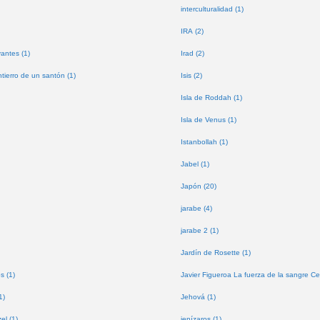
interculturalidad (1)
IRA (2)
antes (1)
Irad (2)
tierro de un santón (1)
Isis (2)
Isla de Roddah (1)
Isla de Venus (1)
Istanbollah (1)
Jabel (1)
Japón (20)
jarabe (4)
jarabe 2 (1)
Jardín de Rosette (1)
s (1)
Javier Figueroa La fuerza de la sangre Ce
1)
Jehová (1)
l (1)
jenízaros (1)