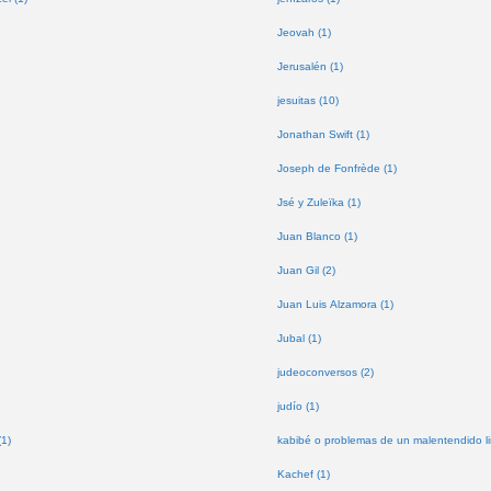
Jeovah (1)
Jerusalén (1)
jesuitas (10)
Jonathan Swift (1)
Joseph de Fonfrède (1)
Jsé y Zuleïka (1)
Juan Blanco (1)
Juan Gil (2)
Juan Luis Alzamora (1)
Jubal (1)
judeoconversos (2)
judío (1)
(1)
kabibé o problemas de un malentendido lin
Kachef (1)