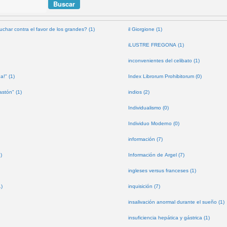
uchar contra el favor de los grandes? (1)
il Giorgione (1)
iLUSTRE FREGONA (1)
inconvenientes del celibato (1)
a!" (1)
Index Librorum Prohibitorum (0)
astón" (1)
indios (2)
Individualismo (0)
Individuo Moderno (0)
información (7)
)
Información de Argel (7)
ingleses versus franceses (1)
1)
inquisición (7)
insalivación anormal durante el sueño (1)
insuficiencia hepática y gástrica (1)