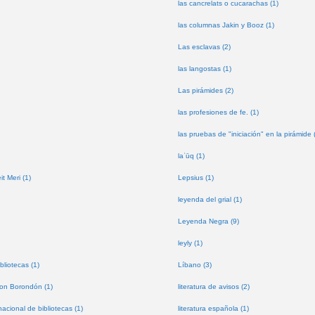
las cancrelats o cucarachas (1)
las columnas Jakin y Booz (1)
Las esclavas (2)
las langostas (1)
Las pirámides (2)
las profesiones de fe. (1)
las pruebas de "iniciación" en la pirámide 
laʿūq (1)
t Meri (1)
Lepsius (1)
leyenda del grial (1)
Leyenda Negra (9)
leyly (1)
bliotecas (1)
Líbano (3)
don Borondón (1)
literatura de avisos (2)
nacional de bibliotecas (1)
literatura española (1)