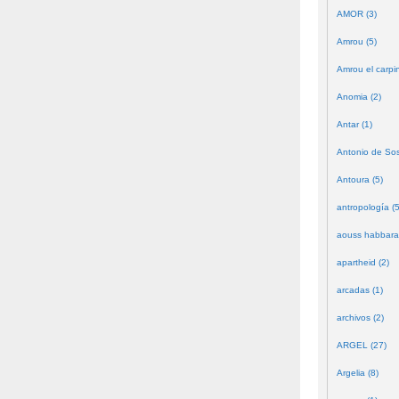
AMOR (3)
Amrou (5)
Amrou el carpin
Anomia (2)
Antar (1)
Antonio de Sos
Antoura (5)
antropología (5
aouss habbara
apartheid (2)
arcadas (1)
archivos (2)
ARGEL (27)
Argelia (8)