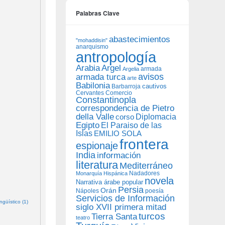
Palabras Clave
abastecimientos
"mohaddisin"
anarquismo
antropología
Arabia
Argel
armada
Argelia
avisos
armada turca
arte
Babilonia
Barbarroja
cautivos
Cervantes
Comercio
Constantinopla
correspondencia de Pietro
della Valle
Diplomacia
corso
Egipto
El Paraiso de las
Islas
EMILIO SOLA
frontera
espionaje
India
información
literatura
Mediterráneo
Nadadores
Monarquía Hispánica
novela
Narrativa árabe popular
Persia
Orán
Nápoles
poesía
Servicios de Información
güístico (1)
siglo XVII primera mitad
turcos
Tierra Santa
teatro