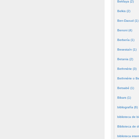
Bekfaya (2)
Belkis (2)
Ben-Daoud (1)
Benoni (4)
Berbería (1)
Besestaín (1)
Betania (2)
Bethmérie (3)
Bethmérie o Bei
Betsabé (1)
Bibars (1)
bibliografía (6)
biblioteca de bi
Biblioteca de 
biblioteca inter