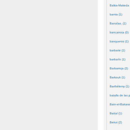
Balkis-Makeda 
bamia (1)
Banaïas. (1)
bancarrota (0)
banqueros (1)
barbarie (1)
barbarín (1)
Barbarroja (2)
Barkouk (1)
Barthélemy (1)
batalla de las 
Batn-el-Bakara
Battal (1)
Beirut (2)