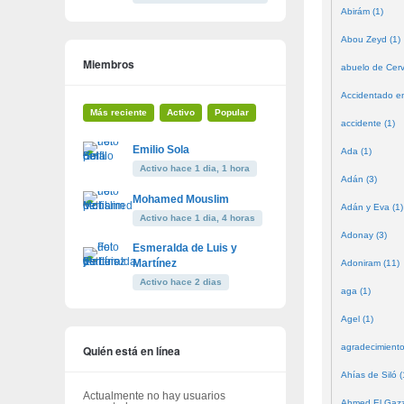
Abirám (1)
Abou Zeyd (1)
Miembros
abuelo de Cerv
Accidentado en
Más reciente
Activo
Popular
accidente (1)
Emilio Sola
Ada (1)
Activo hace 1 dia, 1 hora
Adán (3)
Mohamed Mouslim
Adán y Eva (1)
Activo hace 1 dia, 4 horas
Adonay (3)
Esmeralda de Luis y
Martínez
Adoniram (11)
Activo hace 2 dias
aga (1)
Agel (1)
agradecimiento
Quién está en línea
Ahías de Siló (
Actualmente no hay usuarios
Ahmed El Gazze