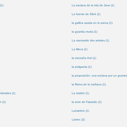
(1)
La esclava de la Isla de Java (1)
La fuente de Siloé (1)
la gallina asada en la arena (1)
la guardia muda (1)
La mansarde des artistes (1)
La Meca (1)
la montaña Kaf (1)
la poligamia (1)
la proposición: una esclava por un grumet
la Reina de la mañana (1)
pirámides (1)
La sirafeh (1)
h (1)
la torre de Fakardin (1)
Lamartine (1)
Lamec (2)