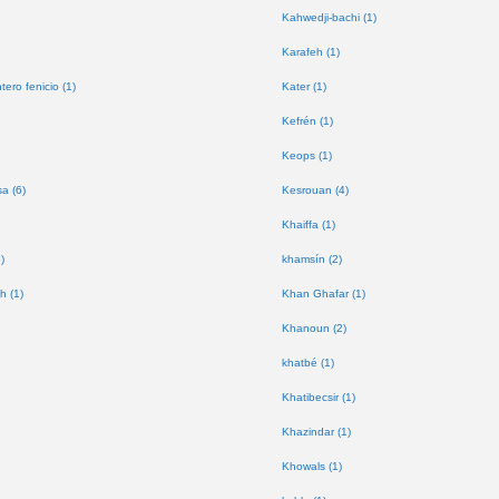
Kahwedji-bachi (1)
Karafeh (1)
tero fenicio (1)
Kater (1)
Kefrén (1)
Keops (1)
a (6)
Kesrouan (4)
Khaiffa (1)
)
khamsín (2)
h (1)
Khan Ghafar (1)
Khanoun (2)
khatbé (1)
Khatibecsir (1)
Khazindar (1)
Khowals (1)