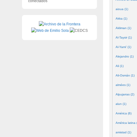
conectados
aioua (1)
Akka (1)
Akliman (1)
Al-Taysir (1)
Al-Yami' (1)
Alejandro (1)
Ali (1)
Ali-Osmán (1)
almées (1)
Alpujarras (2)
alun (1)
América (6)
América latina 
amistad (1)