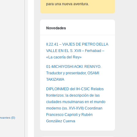
para una nueva aventura.
Novedades
II.22.41 – VIAJES DE PIETRO DELLA
VALLE EN EL S. XVII – Ferhabad –
«La cacería del Rey»
01-MICHIYOSHI AOKI: RENNYO.
Traductor y presentador, OSAMI
TAKIZAWA
DIPLOINMED del IH-CSIC Relatos
fronterizos: la descripción de las
ciudades musulmanas en el mundo
moderno (ss. XVI-XVII) Coordinan
Francesco Caprioli y Rubén
rvantes (0)
González Cuerva