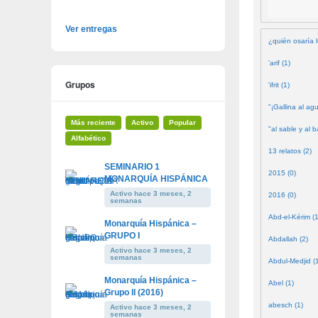
Ver entregas
¿quién osaría l
'arif (1)
Grupos
'ifrit (1)
"¡Gallina al agu
Más reciente
Activo
Popular
"al sable y al b
Alfabético
13 relatos (2)
SEMINARIO 1
2015 (0)
MONARQUÍA HISPÁNICA
Activo hace 3 meses, 2
2016 (0)
semanas
Abd-el-Kérim (1
Monarquía Hispánica –
GRUPO I
Abdallah (2)
Activo hace 3 meses, 2
semanas
Abdul-Medjid (
Monarquía Hispánica –
Abel (1)
Grupo II (2016)
abesch (1)
Activo hace 3 meses, 2
semanas