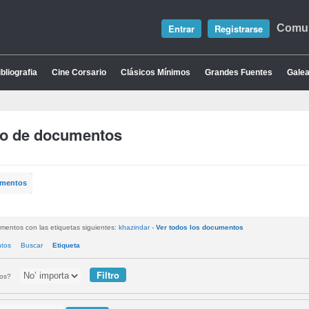
Entrar
Registrarse
Comun
bliografia
Cine Corsario
Clásicos Mínimos
Grandes Fuentes
Galea
io de documentos
umentos
mentos con las etiquetas siguientes:
khazindar
-
Ver todos los documentos
ntos
Buscar
Etiqueta
tos?