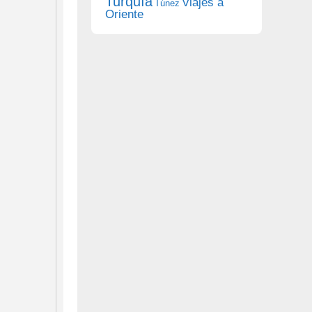
Turquía
Viajes a
Túnez
Oriente