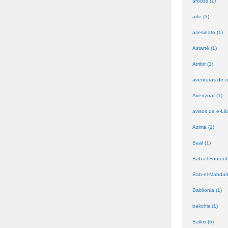
arouss (1)
arte (3)
asesinato (1)
Astarté (1)
Atribir (1)
aventuras de u
Avenzoar (1)
avisos de e-Lib
Azima (1)
Baal (1)
Bab-el-Foutouh
Bab-el-Mabdah
Babilonia (1)
bakchis (1)
Balkis (6)