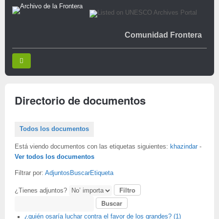
Comunidad Frontera
Directorio de documentos
Todos los documentos
Está viendo documentos con las etiquetas siguientes:
khazindar
-
Ver todos los documentos
Filtrar por:
Adjuntos
Buscar
Etiqueta
¿Tienes adjuntos?
Buscar
¿quién osaría luchar contra el favor de los grandes? (1)