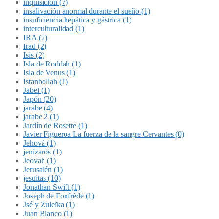
inquisición (7)
insalivación anormal durante el sueño (1)
insuficiencia hepática y gástrica (1)
interculturalidad (1)
IRA (2)
Irad (2)
Isis (2)
Isla de Roddah (1)
Isla de Venus (1)
Istanbollah (1)
Jabel (1)
Japón (20)
jarabe (4)
jarabe 2 (1)
Jardín de Rosette (1)
Javier Figueroa La fuerza de la sangre Cervantes (0)
Jehová (1)
jenízaros (1)
Jeovah (1)
Jerusalén (1)
jesuitas (10)
Jonathan Swift (1)
Joseph de Fonfrède (1)
Jsé y Zuleïka (1)
Juan Blanco (1)