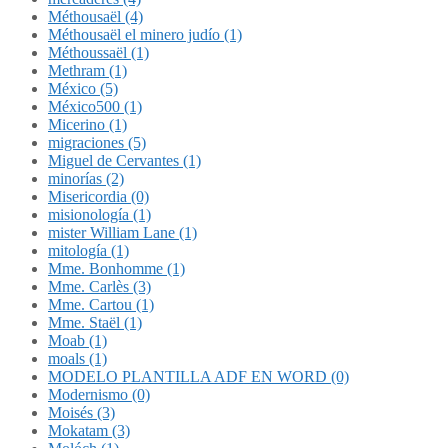
Méthousaël (4)
Méthousaël el minero judío (1)
Méthoussaël (1)
Methram (1)
México (5)
México500 (1)
Micerino (1)
migraciones (5)
Miguel de Cervantes (1)
minorías (2)
Misericordia (0)
misionología (1)
mister William Lane (1)
mitología (1)
Mme. Bonhomme (1)
Mme. Carlès (3)
Mme. Cartou (1)
Mme. Staël (1)
Moab (1)
moals (1)
MODELO PLANTILLA ADF EN WORD (0)
Modernismo (0)
Moisés (3)
Mokatam (3)