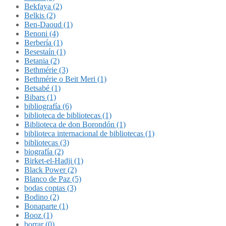
Bekfaya (2)
Belkis (2)
Ben-Daoud (1)
Benoni (4)
Berbería (1)
Besestaín (1)
Betania (2)
Bethmérie (3)
Bethmérie o Beit Meri (1)
Betsabé (1)
Bibars (1)
bibliografía (6)
biblioteca de bibliotecas (1)
Biblioteca de don Borondón (1)
biblioteca internacional de bibliotecas (1)
bibliotecas (3)
biografía (2)
Birket-el-Hadji (1)
Black Power (2)
Blanco de Paz (5)
bodas coptas (3)
Bodino (2)
Bonaparte (1)
Booz (1)
borrar (0)