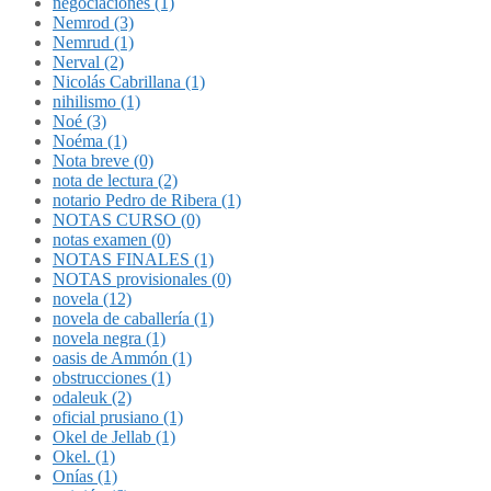
negociaciones (1)
Nemrod (3)
Nemrud (1)
Nerval (2)
Nicolás Cabrillana (1)
nihilismo (1)
Noé (3)
Noéma (1)
Nota breve (0)
nota de lectura (2)
notario Pedro de Ribera (1)
NOTAS CURSO (0)
notas examen (0)
NOTAS FINALES (1)
NOTAS provisionales (0)
novela (12)
novela de caballería (1)
novela negra (1)
oasis de Ammón (1)
obstrucciones (1)
odaleuk (2)
oficial prusiano (1)
Okel de Jellab (1)
Okel. (1)
Onías (1)