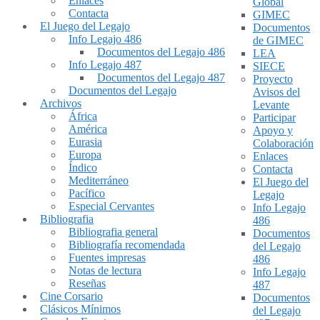
Enlaces
Global
Contacta
GIMEC
El Juego del Legajo
Documentos
Info Legajo 486
de GIMEC
Documentos del Legajo 486
LEA
Info Legajo 487
SIECE
Documentos del Legajo 487
Proyecto
Documentos del Legajo
Avisos del
Archivos
Levante
África
Participar
América
Apoyo y
Eurasia
Colaboración
Europa
Enlaces
Índico
Contacta
Mediterráneo
El Juego del
Pacífico
Legajo
Especial Cervantes
Info Legajo
Bibliografia
486
Bibliografia general
Documentos
Bibliografía recomendada
del Legajo
Fuentes impresas
486
Notas de lectura
Info Legajo
Reseñas
487
Cine Corsario
Documentos
Clásicos Mínimos
del Legajo