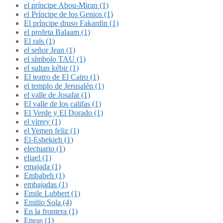
el príncipe Abou-Miran (1)
el Príncipe de los Genios (1)
El príncipe druso Fakardin (1)
el profeta Balaam (1)
El raïs (1)
el señor Jean (1)
el símbolo TAU (1)
el sultan kébir (1)
El teatro de El Cairo (1)
el templo de Jerusalén (1)
el valle de Josafat (1)
El valle de los califas (1)
El Verde y El Dorado (1)
el virrey (1)
el Yemen feliz (1)
El-Esbekieh (1)
electuario (1)
eliael (1)
emajada (1)
Embabeh (1)
embajadas (1)
Emile Lubbert (1)
Emilio Sola (4)
En la frontera (1)
Eneas (1)