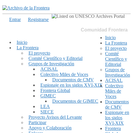
Entrar
Registrarse
Comunidad Frontera
Inicio
Inicio
La Frontera
La Frontera
El proyecto
El proyecto
Comité
Comité Científico y Editorial
Científico y
Grupos de Investigación
Editorial
ACISAL
Grupos de
Colectivo Miles de Voces
Investigación
Documentos de CMV
ACISAL
Espionaje en los siglos XVI-XIX
Colectivo
Frontera Global
Miles de
GIMEC
Voces
Documentos de GIMEC
Documentos
LEA
de CMV
SIECE
Espionaje en
Proyecto Avisos del Levante
los siglos
Participar
XVI-XIX
Apoyo y Colaboración
Frontera