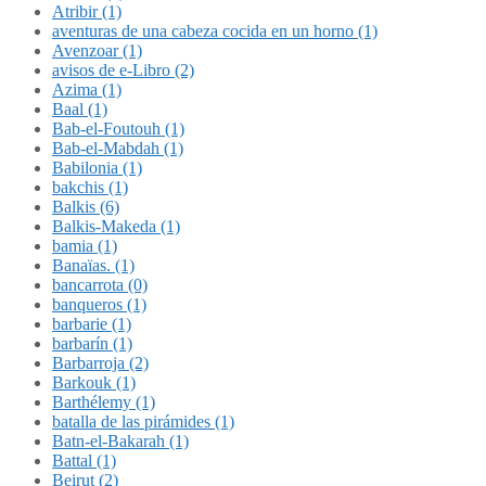
Atribir (1)
aventuras de una cabeza cocida en un horno (1)
Avenzoar (1)
avisos de e-Libro (2)
Azima (1)
Baal (1)
Bab-el-Foutouh (1)
Bab-el-Mabdah (1)
Babilonia (1)
bakchis (1)
Balkis (6)
Balkis-Makeda (1)
bamia (1)
Banaïas. (1)
bancarrota (0)
banqueros (1)
barbarie (1)
barbarín (1)
Barbarroja (2)
Barkouk (1)
Barthélemy (1)
batalla de las pirámides (1)
Batn-el-Bakarah (1)
Battal (1)
Beirut (2)