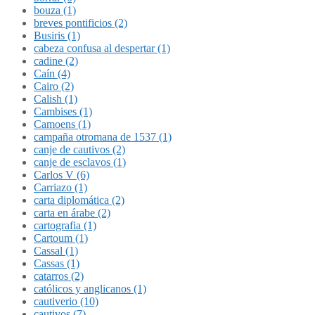
bouza (1)
breves pontificios (2)
Busiris (1)
cabeza confusa al despertar (1)
cadine (2)
Caín (4)
Cairo (2)
Calish (1)
Cambises (1)
Camoens (1)
campaña otromana de 1537 (1)
canje de cautivos (2)
canje de esclavos (1)
Carlos V (6)
Carriazo (1)
carta diplomática (2)
carta en árabe (2)
cartografia (1)
Cartoum (1)
Cassal (1)
Cassas (1)
catarros (2)
católicos y anglicanos (1)
cautiverio (10)
cautivos (7)