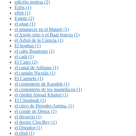
edición inglesa (2)
Édris (1)
effrit (1)
Egipto (2)
el ajuar (1)
el amanecer en el Mataré (1)
el Apolo sirio o el Baal fenicio (1)
el Árbol de la Ciencia (1)
El boghaz (1)
el cabo Boutroun (1)
el cadi (1)
El Cairo (2)
el canal de Adriano (1)
el capitán Nicolás (1)
El Carmelo (1)
el cementerio de Karafeh (1)
el cementerio de los mamelucos (1)
el cheikh Aboud Khaled (1)
El Choubrah (1)
el circo de Herodes Agripa. (1)
el conde de Dreux (1)
el divorcio (1)
el doctro Clot-Bey (1)
el Dorador (1)
el efod (1)