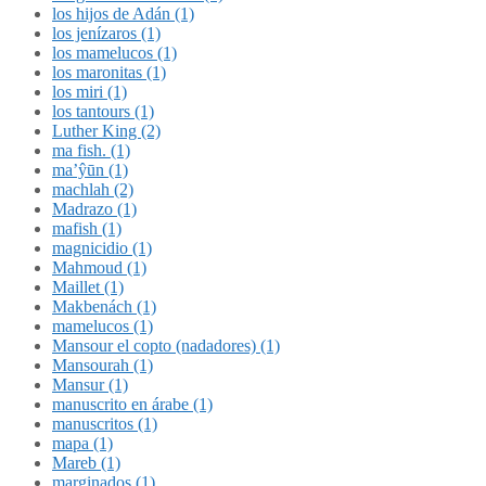
los hijos de Adán (1)
los jenízaros (1)
los mamelucos (1)
los maronitas (1)
los miri (1)
los tantours (1)
Luther King (2)
ma fish. (1)
ma’ŷūn (1)
machlah (2)
Madrazo (1)
mafish (1)
magnicidio (1)
Mahmoud (1)
Maillet (1)
Makbenách (1)
mamelucos (1)
Mansour el copto (nadadores) (1)
Mansourah (1)
Mansur (1)
manuscrito en árabe (1)
manuscritos (1)
mapa (1)
Mareb (1)
marginados (1)