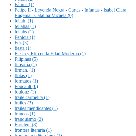
Fátima (1)
Felipe II - Leyenda Negra - Cartas - Infantas - Isabel Clara
Eugenia - Catalina Micaela (0)
fellah. (1)
fellahas (1)
fellahs (1)
Fenicia (1)
Fez (3)
fiesta (1)
Fiesta y Rito en la Edad Moderna (1)
Filipinas (5)
filosofía (1)
firman. (1)
flotas (1)
formatos (1)
Foucault (0)
foulouz (1)
fraile carmelita (1)
frailes (3)
frailes mendicantes (1)
francos (1)
franquismo (2)
Frontera (8)
frontera literaria (1)
frontera mediterránea (1)