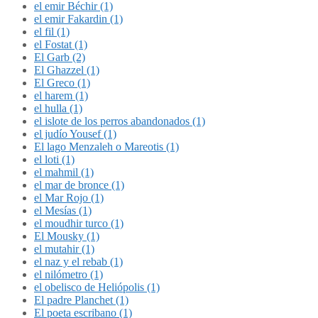
el emir Béchir (1)
el emir Fakardin (1)
el fil (1)
el Fostat (1)
El Garb (2)
El Ghazzel (1)
El Greco (1)
el harem (1)
el hulla (1)
el islote de los perros abandonados (1)
el judío Yousef (1)
El lago Menzaleh o Mareotis (1)
el loti (1)
el mahmil (1)
el mar de bronce (1)
el Mar Rojo (1)
el Mesías (1)
el moudhir turco (1)
El Mousky (1)
el mutahir (1)
el naz y el rebab (1)
el nilómetro (1)
el obelisco de Heliópolis (1)
El padre Planchet (1)
El poeta escribano (1)