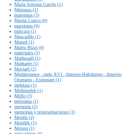
María Antonia Garcés (1)
Mármara (1)
maronitas (5)
Martin Lutero (0)
marxismo (0)
máscara (1)
Mascarille (1)
Mataré (1)
Mateo Rizzi (0)
materiales (1)
Mathusaël (1)
Matttarée (1)
Maviaël (2)
Mediterraneo - siglo XVI - Imperio Habsburgo - Imperio
Otomano - Espionaje (1)
mekkias (1)
Melkisedek (1)
Mello (3)
meloukia (1)
memoria (2)
memorias y representaciones (1)
Menfis (2)
Menilék (1)
Menou (1)
mercaderes (4)