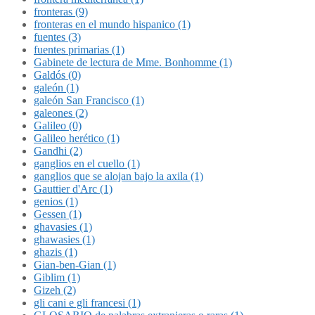
fronteras (9)
fronteras en el mundo hispanico (1)
fuentes (3)
fuentes primarias (1)
Gabinete de lectura de Mme. Bonhomme (1)
Galdós (0)
galeón (1)
galeón San Francisco (1)
galeones (2)
Galileo (0)
Galileo herético (1)
Gandhi (2)
ganglios en el cuello (1)
ganglios que se alojan bajo la axila (1)
Gauttier d'Arc (1)
genios (1)
Gessen (1)
ghavasies (1)
ghawasies (1)
ghazis (1)
Gian-ben-Gian (1)
Giblim (1)
Gizeh (2)
gli cani e gli francesi (1)