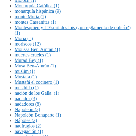
Molóch (1)
Monarquía Católica (1)
monarquía hispánica (9)
monte Moria (1)
montes Cassanitas (1)
Montesquieu y L'Esprit des lois (¿un reglamento de policía?)
(1)
Moria (1)
moriscos (12)
Moussa Ben-Amran (1)
muertes crueles (1)
Murad Bey (1)
Musa Ben-Amrán (1)
muslim (1)
Mustafa (1)
Mustafá el cocinero (1)
musthilla (1)
nación de los Galla. (1)
nadador (3)
nadadores (8)
Napoleón (2)
Napoleón Bonaparte (1)
Nápoles (2)
naufragios (2)
navegación (1)