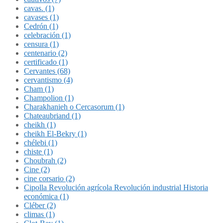
cavas. (1)
cavases (1)
Cedrón (1)
celebración (1)
censura (1)
centenario (2)
certificado (1)
Cervantes (68)
cervantismo (4)
Cham (1)
Champolion (1)
Charakhanieh o Cercasorum (1)
Chateaubriand (1)
cheikh (1)
cheikh El-Bekry (1)
chélebi (1)
chiste (1)
Choubrah (2)
Cine (2)
cine corsario (2)
Cipolla Revolución agrícola Revolución industrial Historia
económica (1)
Cléber (2)
climas (1)