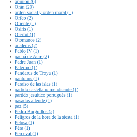
opinión (6)
Orán (20)
orden social y orden moral (1)
Orfeo (2)
Oriente (1)
Osiris (1)
Oterfut (1)
Otomanos (2)
oualems (2)
Pablo IV (1)
pachá de Acre (2)
Padre Juan (1)
Palermo (1)
Pandarus de Troya (1)
pantouns (1)
Paraíso de las islas (1)
partido castellano mendicante (1)
partido jesuítico portugués (1)
pasados allende (1)
paz (5)
Pedro Burguillos (2)
Peligros de la hora de la siesta (1)
Pelusa (1)
Péra (1)
Perceval (1)