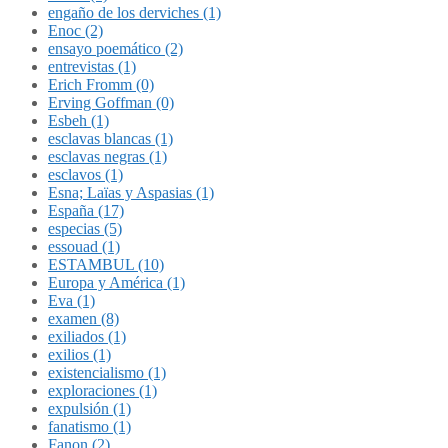
engaño de los derviches (1)
Enoc (2)
ensayo poemático (2)
entrevistas (1)
Erich Fromm (0)
Erving Goffman (0)
Esbeh (1)
esclavas blancas (1)
esclavas negras (1)
esclavos (1)
Esna; Laïas y Aspasias (1)
España (17)
especias (5)
essouad (1)
ESTAMBUL (10)
Europa y América (1)
Eva (1)
examen (8)
exiliados (1)
exilios (1)
existencialismo (1)
exploraciones (1)
expulsión (1)
fanatismo (1)
Fanon (2)