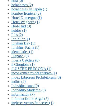
hola (0)
holandeses (2)
holandeses en Japón (1)
hombre-frontera (2)
Hotel Domergue (1)
Hotel Waghorn (1)
Hud-Hud (3)
huidos (1)
Iblís (2)
Ibn Zuhr (1)
Ibrahim Bey (1)
Ibrahim- Pacha (1)
identidades (1)
IEspaña (0)
Iglesia Católica (0)
il Giorgione (1)
iLUSTRE FREGONA (1)
inconvenientes del celibato (1)
Index Librorum Prohibitorum (0)
indios (2)
Individualismo (0)
Individuo Moderno (0)
información (7)
Información de Argel (7)
ingleses versus franceses (1)