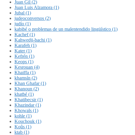
Juan Gil (2)
Juan Luis Alzamora (1)
Jubal (1)
judeoconversos (2)
judío (1)
kabibé o problemas de un malentendido lingüístico (1)
Kachef (1)
Kahwedji-bachi (1)
Karafeh (1)
Kater (1)
Kefrén (1)
Keops (1)
Kesrouan (4)
Khaiffa (1)
khamsín (2)
Khan Ghafar (1)
Khanoun (2)
khatbé (1)
Khatibecsir (1)
Khazindar (1)
Khowals (1)
kohle (1)
Kouchouk (1)
Koûs (1)
ktab (1)