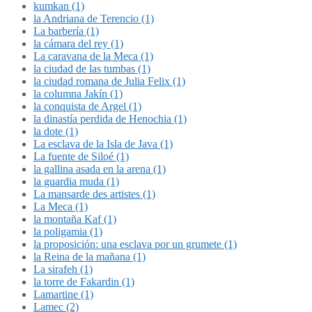
kumkan (1)
la Andriana de Terencio (1)
La barbería (1)
la cámara del rey (1)
La caravana de la Meca (1)
la ciudad de las tumbas (1)
la ciudad romana de Julia Felix (1)
la columna Jakín (1)
la conquista de Argel (1)
la dinastía perdida de Henochia (1)
la dote (1)
La esclava de la Isla de Java (1)
La fuente de Siloé (1)
la gallina asada en la arena (1)
la guardia muda (1)
La mansarde des artistes (1)
La Meca (1)
la montaña Kaf (1)
la poligamia (1)
la proposición: una esclava por un grumete (1)
la Reina de la mañana (1)
La sirafeh (1)
la torre de Fakardin (1)
Lamartine (1)
Lamec (2)