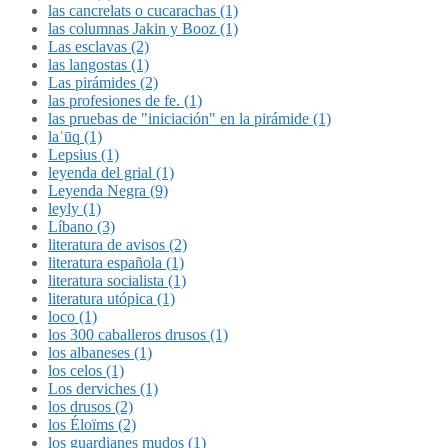
las cancrelats o cucarachas (1)
las columnas Jakin y Booz (1)
Las esclavas (2)
las langostas (1)
Las pirámides (2)
las profesiones de fe. (1)
las pruebas de "iniciación" en la pirámide (1)
laʿūq (1)
Lepsius (1)
leyenda del grial (1)
Leyenda Negra (9)
leyly (1)
Líbano (3)
literatura de avisos (2)
literatura española (1)
literatura socialista (1)
literatura utópica (1)
loco (1)
los 300 caballeros drusos (1)
los albaneses (1)
los celos (1)
Los derviches (1)
los drusos (2)
los Éloïms (2)
los guardianes mudos (1)