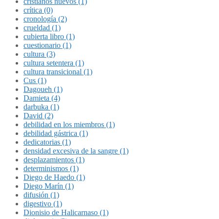
cristianos nuevos (1)
crítica (0)
cronología (2)
crueldad (1)
cubierta libro (1)
cuestionario (1)
cultura (3)
cultura setentera (1)
cultura transicional (1)
Cus (1)
Dagoueh (1)
Damieta (4)
darbuka (1)
David (2)
debilidad en los miembros (1)
debilidad gástrica (1)
dedicatorias (1)
densidad excesiva de la sangre (1)
desplazamientos (1)
determinismos (1)
Diego de Haedo (1)
Diego Marín (1)
difusión (1)
digestivo (1)
Dionisio de Halicarnaso (1)