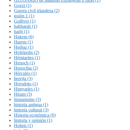
GLOSARIO de palabras extranjeras o raras (1)
Gozzi (1)
Guerra civil irlandesa (2)
guión 1 (1)
Gulliver (1)
habbarah (1)
hadji (1)
Hakem (6)
Harem (1)
Hedjaz (1)
Heliópolis (2)
Hémiarites (1)
Henoch (1)
Henochia (2)
Hércules (1)
herejía (3)
Herodoto (1)
Himyaríes (1)
Hiram (3)
hispanismo (3)
historia antigua (1)
historia cultural (3)
Historia económica (0)
historia y opinión (1)
Hoben (1)