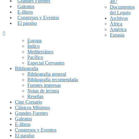
Grandes Fuentes
487
Galeatus
Documentos
E-libros
del Legajo
Congresos y Eventos
Archivos
El paraíso
África
América
Eurasia
Europa
Índico
Mediterráneo
Pacífico
Especial Cervantes
Bibliografia
Bibliografia general
Bibliografía recomendada
Fuentes impresas
Notas de lectura
Reseñas
Cine Corsario
Clásicos Mínimos
Grandes Fuentes
Galeatus
E-libros
Congresos y Eventos
El paraíso