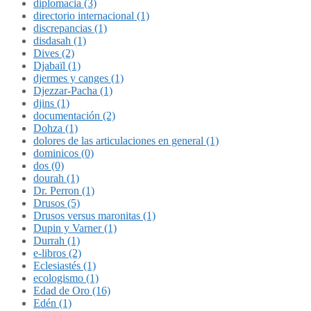
diplomacia (3)
directorio internacional (1)
discrepancias (1)
disdasah (1)
Dives (2)
Djabaïl (1)
djermes y canges (1)
Djezzar-Pacha (1)
djins (1)
documentación (2)
Dohza (1)
dolores de las articulaciones en general (1)
dominicos (0)
dos (0)
dourah (1)
Dr. Perron (1)
Drusos (5)
Drusos versus maronitas (1)
Dupin y Varner (1)
Durrah (1)
e-libros (2)
Eclesiastés (1)
ecologismo (1)
Edad de Oro (16)
Edén (1)