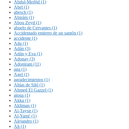
Abdul-Medjid (1)
Abel (1)
abesch (1)
Abirám (1)
Abou Zeyd (1)
abuelo de Cervantes (1)
Accidentado entierro de un santón (1)
accidente (1)
Ada (1)
Adán (3)
Adán y Eva (1)
Adonay (3)
Adoniram (11)
aga (1)
Agel (1)
agradecimientos (1)
Ahías de Siló (1)
Ahmed El Gazzel (1)
aioua (1)
Akka (1)
Akliman (1)
Al-Taysir (1)
Al-Yami' (1)
Alejandro (1)
Ali (1)