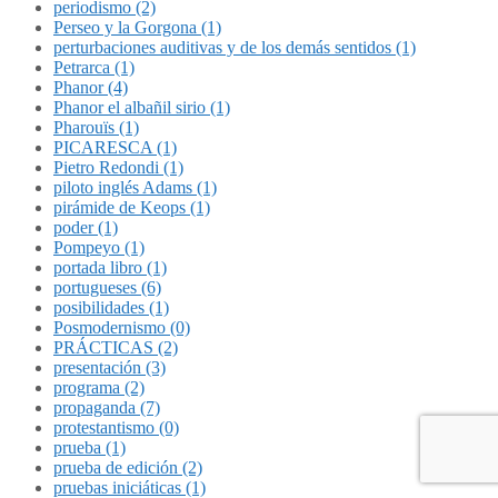
periodismo (2)
Perseo y la Gorgona (1)
perturbaciones auditivas y de los demás sentidos (1)
Petrarca (1)
Phanor (4)
Phanor el albañil sirio (1)
Pharouïs (1)
PICARESCA (1)
Pietro Redondi (1)
piloto inglés Adams (1)
pirámide de Keops (1)
poder (1)
Pompeyo (1)
portada libro (1)
portugueses (6)
posibilidades (1)
Posmodernismo (0)
PRÁCTICAS (2)
presentación (3)
programa (2)
propaganda (7)
protestantismo (0)
prueba (1)
prueba de edición (2)
pruebas iniciáticas (1)