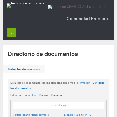
Comunidad Frontera
Directorio de documentos
Todos los documentos
Está viendo documentos con las etiquetas siguientes:
informacion
-
Ver todos
los documentos
Filtrar por:
Adjuntos
Buscar
Etiqueta
show all tags
¿quién osaría luchar contra el
"al sable y al bastón" (1)