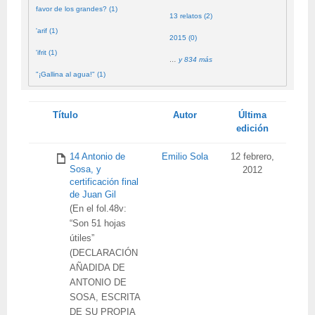
favor de los grandes? (1)
13 relatos (2)
'arif (1)
2015 (0)
'ifrit (1)
…
y 834 más
"¡Gallina al agua!" (1)
Tienes
Título
Autor
Última
adjunto
edición
14 Antonio de
Emilio Sola
12 febrero,
Sosa, y
2012
certificación final
de Juan Gil
(En el fol.48v:
“Son 51 hojas
útiles”
(DECLARACIÓN
AÑADIDA DE
ANTONIO DE
SOSA, ESCRITA
DE SU PROPIA