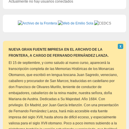
Actualmente no hay usuarios conectados
Descar
Χ
este
NUEVA GRAN FUENTE IMPRESA EN EL ARCHIVO DE LA
aviso
FRONTERA, A CARGO DE FERNANDO FERNÁNDEZ LANZA.
El 15 de septiembre, y como saludo al nuevo curso, aparecerá la
transcripción completa de las Memorias Históricas de los Monarcas
Otomanos, que escribió en lengua toscana Juan Sagredo, veneciano,
caballero y procurador de San Marcos; traducidas en castellano por
don Francisco de Olivares Murillo, teniente de conductor de
embajadores, caballerizo de la reina madre, nuestra señora, doña
Mariana de Austria. Dedicadas a Su Majestad. Año 1684. Con
privilegio. En Madrid, por Juan García Infanzón. Con una presentación
de Fernando Fernández Lanza, hará más accesible esta fuente
impresa del siglo XVII, hasta ahora de difícil ecceso, y especialmente
valiosa para el siglo XVII otomano. Poco a poco iremos subiendo a la