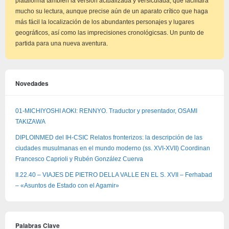
plataforma también la versión actualizada y versiculada, que facilitará
mucho su lectura, aunque precise aún de un aparato crítico que haga
más fácil la localización de los abundantes personajes y lugares
geográficos, así como las imprecisiones cronológicsas. Un punto de
partida para una nueva aventura.
Novedades
01-MICHIYOSHI AOKI: RENNYO. Traductor y presentador, OSAMI
TAKIZAWA
DIPLOINMED del IH-CSIC Relatos fronterizos: la descripción de las
ciudades musulmanas en el mundo moderno (ss. XVI-XVII) Coordinan
Francesco Caprioli y Rubén González Cuerva
II.22.40 – VIAJES DE PIETRO DELLA VALLE EN EL S. XVII – Ferhabad
– «Asuntos de Estado con el Agamir»
Palabras Clave