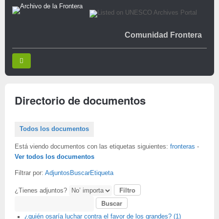
Comunidad Frontera
Directorio de documentos
Todos los documentos
Está viendo documentos con las etiquetas siguientes:
fronteras
-
Ver todos los documentos
Filtrar por:
Adjuntos
Buscar
Etiqueta
¿Tienes adjuntos?
Buscar
¿quién osaría luchar contra el favor de los grandes? (1)