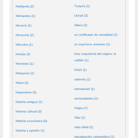
Turquía (1)
Heliópolis (2)
Uchalí (3)
Hémiarites (1)
Ulises (2)
Henoch (1)
un certificado de moralidad (1)
Henochia (2)
un equívoco amoroso (1)
Hércules (1)
Una coquetería del viajero: la
herejía (3)
caffiéh (1)
Herodoto (1)
Uríah (1)
Himyaríes (1)
valentía (1)
Hiram (3)
vehmaniah (1)
hispanismo (3)
ventosidades (1)
historia antigua (1)
Viajes (7)
historia cultural (3)
Vilar (1)
Historia económica (0)
vista débil (1)
historia y opinión (1)
visualización cartográfica (1)