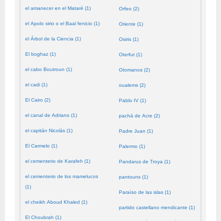
el amanecer en el Mataré (1)
Orfeo (2)
el Apolo sirio o el Baal fenicio (1)
Oriente (1)
el Árbol de la Ciencia (1)
Osiris (1)
El boghaz (1)
Oterfut (1)
el cabo Boutroun (1)
Otomanos (2)
el cadi (1)
oualems (2)
El Cairo (2)
Pablo IV (1)
el canal de Adriano (1)
pachá de Acre (2)
el capitán Nicolás (1)
Padre Juan (1)
El Carmelo (1)
Palermo (1)
el cementerio de Karafeh (1)
Pandarus de Troya (1)
el cementerio de los mamelucos
pantouns (1)
(1)
Paraíso de las islas (1)
el cheikh Aboud Khaled (1)
partido castellano mendicante (1)
El Choubrah (1)