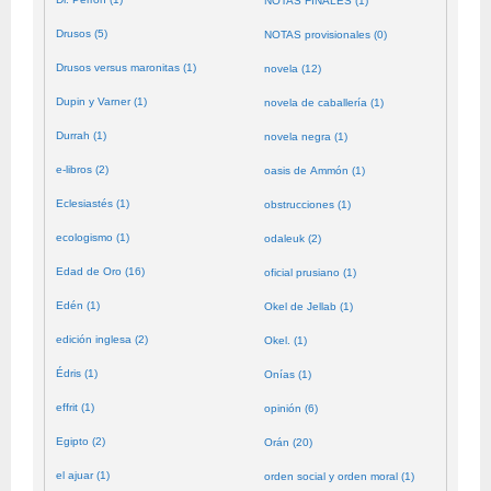
NOTAS FINALES (1)
Drusos (5)
NOTAS provisionales (0)
Drusos versus maronitas (1)
novela (12)
Dupin y Varner (1)
novela de caballería (1)
Durrah (1)
novela negra (1)
e-libros (2)
oasis de Ammón (1)
Eclesiastés (1)
obstrucciones (1)
ecologismo (1)
odaleuk (2)
Edad de Oro (16)
oficial prusiano (1)
Edén (1)
Okel de Jellab (1)
edición inglesa (2)
Okel. (1)
Édris (1)
Onías (1)
effrit (1)
opinión (6)
Egipto (2)
Orán (20)
el ajuar (1)
orden social y orden moral (1)