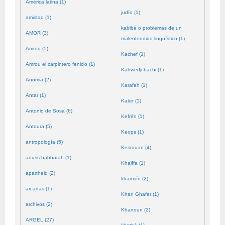
América latina (1)
judío (1)
amistad (1)
kabibé o problemas de un
AMOR (3)
malentendido lingüístico (1)
Amrou (5)
Kachef (1)
Amrou el carpintero fenicio (1)
Kahwedji-bachi (1)
Anomia (2)
Karafeh (1)
Antar (1)
Kater (1)
Antonio de Sosa (6)
Kefrén (1)
Antoura (5)
Keops (1)
antropología (5)
Kesrouan (4)
aouss habbarah (1)
Khaiffa (1)
apartheid (2)
khamsín (2)
arcadas (1)
Khan Ghafar (1)
archivos (2)
Khanoun (2)
ARGEL (27)