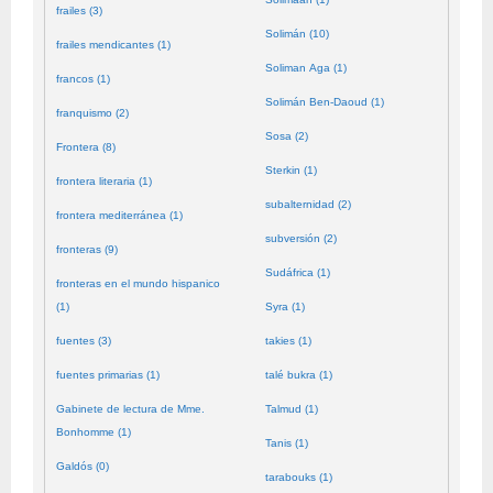
frailes (3)
Solimán (10)
frailes mendicantes (1)
Soliman Aga (1)
francos (1)
Solimán Ben-Daoud (1)
franquismo (2)
Sosa (2)
Frontera (8)
Sterkin (1)
frontera literaria (1)
subalternidad (2)
frontera mediterránea (1)
subversión (2)
fronteras (9)
Sudáfrica (1)
fronteras en el mundo hispanico
(1)
Syra (1)
fuentes (3)
takies (1)
fuentes primarias (1)
talé bukra (1)
Gabinete de lectura de Mme.
Talmud (1)
Bonhomme (1)
Tanis (1)
Galdós (0)
tarabouks (1)