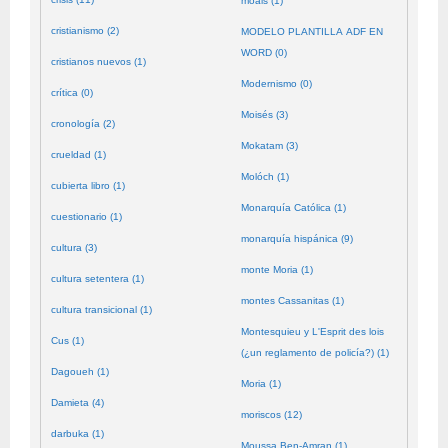
moals (1)
cristianismo (2)
MODELO PLANTILLA ADF EN
WORD (0)
cristianos nuevos (1)
Modernismo (0)
crítica (0)
Moisés (3)
cronología (2)
Mokatam (3)
crueldad (1)
Molóch (1)
cubierta libro (1)
Monarquía Católica (1)
cuestionario (1)
monarquía hispánica (9)
cultura (3)
monte Moria (1)
cultura setentera (1)
montes Cassanitas (1)
cultura transicional (1)
Montesquieu y L'Esprit des lois
Cus (1)
(¿un reglamento de policía?) (1)
Dagoueh (1)
Moria (1)
Damieta (4)
moriscos (12)
darbuka (1)
Moussa Ben-Amran (1)