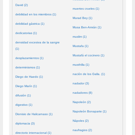
David (2)
muertes crueles (1)
debilidad en los miembros (1)
Murad Bey (1)
debilidad gástrica (1)
Musa Ben-Amrán (1)
dedicatorias (1)
muslim (1)
densidad excesiva de la sangre
Mustafa (1)
(1)
Mustafá el cocinero (1)
desplazamientos (1)
musthilla (1)
determinismos (1)
nación de los Galla. (1)
Diego de Haedo (1)
nadador (3)
Diego Marín (1)
nadadores (8)
difusión (1)
Napoleón (2)
digestivo (1)
Napoleón Bonaparte (1)
Dionisio de Halicarnaso (1)
Nápoles (2)
diplomacia (3)
naufragios (2)
directorio internacional (1)