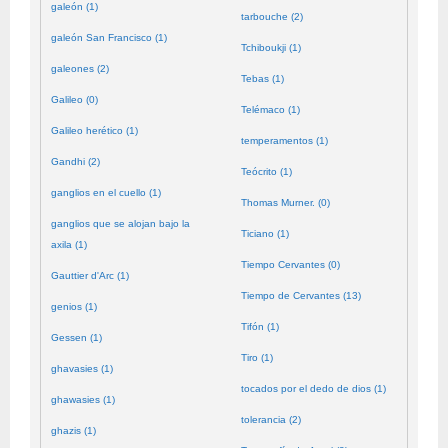
galeón (1)
tarbouche (2)
galeón San Francisco (1)
Tchiboukji (1)
galeones (2)
Tebas (1)
Galileo (0)
Telémaco (1)
Galileo herético (1)
temperamentos (1)
Gandhi (2)
Teócrito (1)
ganglios en el cuello (1)
Thomas Murner. (0)
ganglios que se alojan bajo la
Ticiano (1)
axila (1)
Tiempo Cervantes (0)
Gauttier d'Arc (1)
Tiempo de Cervantes (13)
genios (1)
Tifón (1)
Gessen (1)
Tiro (1)
ghavasies (1)
tocados por el dedo de dios (1)
ghawasies (1)
tolerancia (2)
ghazis (1)