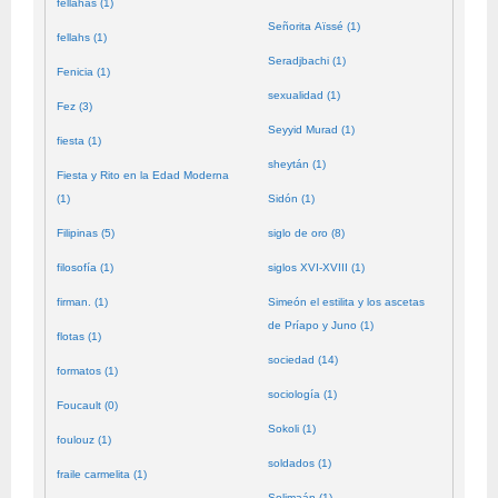
fellahas (1)
Señorita Aïssé (1)
fellahs (1)
Seradjbachi (1)
Fenicia (1)
sexualidad (1)
Fez (3)
Seyyid Murad (1)
fiesta (1)
sheytán (1)
Fiesta y Rito en la Edad Moderna
(1)
Sidón (1)
Filipinas (5)
siglo de oro (8)
filosofía (1)
siglos XVI-XVIII (1)
firman. (1)
Simeón el estilita y los ascetas
de Príapo y Juno (1)
flotas (1)
sociedad (14)
formatos (1)
sociología (1)
Foucault (0)
Sokoli (1)
foulouz (1)
soldados (1)
fraile carmelita (1)
Solimaán (1)