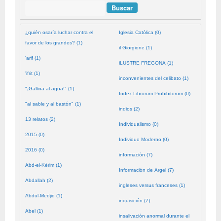
Buscar
¿quién osaría luchar contra el
Iglesia Católica (0)
favor de los grandes? (1)
il Giorgione (1)
'arif (1)
iLUSTRE FREGONA (1)
'ifrit (1)
inconvenientes del celibato (1)
"¡Gallina al agua!" (1)
Index Librorum Prohibitorum (0)
"al sable y al bastón" (1)
indios (2)
13 relatos (2)
Individualismo (0)
2015 (0)
Individuo Moderno (0)
2016 (0)
información (7)
Abd-el-Kérim (1)
Información de Argel (7)
Abdallah (2)
ingleses versus franceses (1)
Abdul-Medjid (1)
inquisición (7)
Abel (1)
insalivación anormal durante el