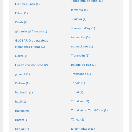
Topografía de Argel (3)
Gian-ben-Gian (1)
tormenta (1)
Giblim (1)
Touloun (1)
Gizeh (2)
Toussoun-Bey (1)
gli cani e gli francesi (1)
traducción (3)
GLOSARIO de palabras
traducciones (1)
extranjeras o raras (1)
Transición (1)
Gozzi (1)
tratado de paz (2)
Guerra civil irlandesa (2)
Trebisonda (1)
guión 1 (1)
Trípolo (1)
Gulliver (1)
Tubal (1)
habbarah (1)
Tubalcaín (3)
hadji (1)
Tubalcaín o Tubal-Caín (1)
Hakem (6)
Túnez (2)
Harem (1)
turco nadador (1)
Hedjaz (1)