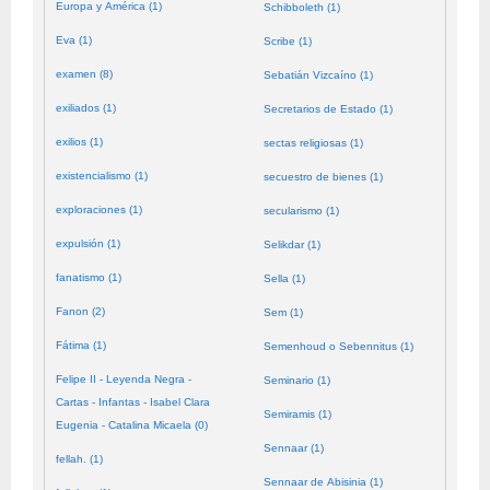
Europa y América (1)
Schibboleth (1)
Eva (1)
Scribe (1)
examen (8)
Sebatián Vizcaíno (1)
exiliados (1)
Secretarios de Estado (1)
exilios (1)
sectas religiosas (1)
existencialismo (1)
secuestro de bienes (1)
exploraciones (1)
secularismo (1)
expulsión (1)
Selikdar (1)
fanatismo (1)
Sella (1)
Fanon (2)
Sem (1)
Fátima (1)
Semenhoud o Sebennitus (1)
Felipe II - Leyenda Negra -
Seminario (1)
Cartas - Infantas - Isabel Clara
Semiramis (1)
Eugenia - Catalina Micaela (0)
Sennaar (1)
fellah. (1)
Sennaar de Abisinia (1)