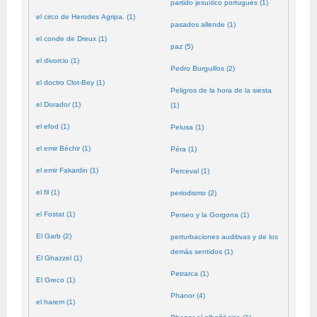
partido jesuítico portugués (1)
el circo de Herodes Agripa. (1)
pasados allende (1)
el conde de Dreux (1)
paz (5)
el divorcio (1)
Pedro Burguillos (2)
el doctro Clot-Bey (1)
Peligros de la hora de la siesta
el Dorador (1)
(1)
el efod (1)
Pelusa (1)
el emir Béchir (1)
Péra (1)
el emir Fakardin (1)
Perceval (1)
el fil (1)
periodismo (2)
el Fostat (1)
Perseo y la Gorgona (1)
El Garb (2)
perturbaciones auditivas y de los
demás sentidos (1)
El Ghazzel (1)
Petrarca (1)
El Greco (1)
Phanor (4)
el harem (1)