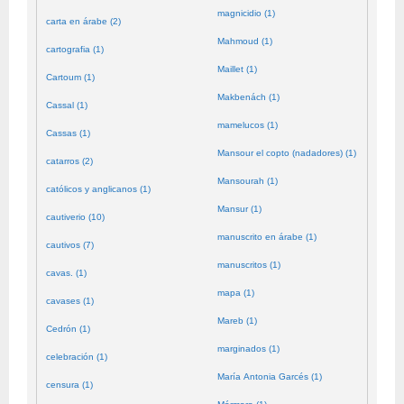
magnicidio (1)
carta en árabe (2)
Mahmoud (1)
cartografia (1)
Maillet (1)
Cartoum (1)
Makbenách (1)
Cassal (1)
mamelucos (1)
Cassas (1)
Mansour el copto (nadadores) (1)
catarros (2)
Mansourah (1)
católicos y anglicanos (1)
Mansur (1)
cautiverio (10)
manuscrito en árabe (1)
cautivos (7)
manuscritos (1)
cavas. (1)
mapa (1)
cavases (1)
Mareb (1)
Cedrón (1)
marginados (1)
celebración (1)
María Antonia Garcés (1)
censura (1)