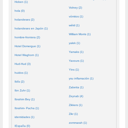
Hoben (1)
Volney (2)
hola (0)
vómitos (1)
holandeses (2)
wékil (1)
holandeses en Japón (1)
William Morris (1)
hombre-frontera (2)
yalek (1)
Hotel Domergue (1)
Yamaks (1)
Hotel Waghorn (1)
Yavours (1)
Hud-Hud (3)
Yins (1)
huidos (1)
ysu inflamación (1)
Iblís (2)
Zabetta (1)
Ibn Zuhr (1)
Zeynab (4)
Ibrahim Bey (1)
Zikkers (1)
Ibrahim- Pacha (1)
Zikr (1)
identidades (1)
zommarah (1)
IEspaña (0)