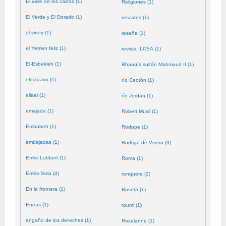
El valle de los califas (1)
Religiones (1)
El Verde y El Dorado (1)
rescates (1)
el virrey (1)
reseña (1)
el Yemen feliz (1)
revista ILCEA (1)
El-Esbekieh (1)
Rhaouïs sultán Mahmoud II (1)
electuario (1)
río Cedrón (1)
eliael (1)
río Jordán (1)
emajada (1)
Robert Musil (1)
Embabeh (1)
Rodope (1)
embajadas (1)
Rodrigo de Vivero (3)
Emile Lubbert (1)
Roma (1)
Emilio Sola (4)
ronquera (2)
En la frontera (1)
Roseta (1)
Eneas (1)
roumi (1)
engaño de los derviches (1)
Roxelanne (1)