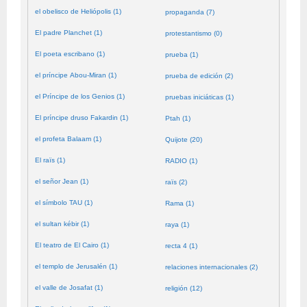
el obelisco de Heliópolis (1)
propaganda (7)
El padre Planchet (1)
protestantismo (0)
El poeta escribano (1)
prueba (1)
el príncipe Abou-Miran (1)
prueba de edición (2)
el Príncipe de los Genios (1)
pruebas iniciáticas (1)
El príncipe druso Fakardin (1)
Ptah (1)
el profeta Balaam (1)
Quijote (20)
El raïs (1)
RADIO (1)
el señor Jean (1)
raïs (2)
el símbolo TAU (1)
Rama (1)
el sultan kébir (1)
raya (1)
El teatro de El Cairo (1)
recta 4 (1)
el templo de Jerusalén (1)
relaciones internacionales (2)
el valle de Josafat (1)
religión (12)