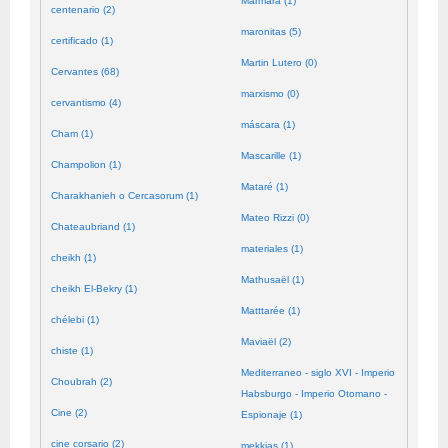
Mármara (1)
centenario (2)
maronitas (5)
certificado (1)
Martin Lutero (0)
Cervantes (68)
marxismo (0)
cervantismo (4)
máscara (1)
Cham (1)
Mascarille (1)
Champolion (1)
Mataré (1)
Charakhanieh o Cercasorum (1)
Mateo Rizzi (0)
Chateaubriand (1)
materiales (1)
cheikh (1)
Mathusaël (1)
cheikh El-Bekry (1)
Matttarée (1)
chélebi (1)
Maviaël (2)
chiste (1)
Mediterraneo - siglo XVI - Imperio
Choubrah (2)
Habsburgo - Imperio Otomano -
Cine (2)
Espionaje (1)
cine corsario (2)
mekkias (1)