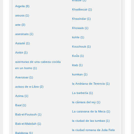
khatbé (1)
Argelia (8)
Khatibecsir (1)
arouss (1)
Khazindar (1)
arte (3)
Khowals (1)
asesinato (1)
kohle (1)
Astarté (1)
Kouchouk (1)
Atribir (1)
Koûs (1)
aventuras de una cabeza cocida
ktab (1)
en un horno (1)
kumkan (1)
Avenzoar (1)
la Andriana de Terencio (1)
avisos de e-Libro (2)
La barbería (1)
Azima (1)
la cámara del rey (1)
Baal (1)
La caravana de la Meca (1)
Bab-el-Foutouh (1)
la ciudad de las tumbas (1)
Bab-el-Mabdah (1)
la ciudad romana de Julia Felix
Babilonia (1)