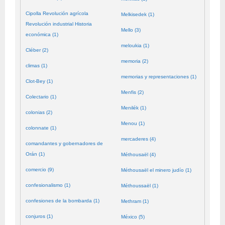
Cipolla Revolución agrícola
Melkisedek (1)
Revolución industrial Historia
Mello (3)
económica (1)
meloukia (1)
Cléber (2)
memoria (2)
climas (1)
memorias y representaciones (1)
Clot-Bey (1)
Menfis (2)
Colectario (1)
Menilék (1)
colonias (2)
Menou (1)
colonnate (1)
mercaderes (4)
comandantes y gobernadores de
Orán (1)
Méthousaël (4)
comercio (9)
Méthousaël el minero judío (1)
confesionalismo (1)
Méthoussaël (1)
confesiones de la bombarda (1)
Methram (1)
conjuros (1)
México (5)