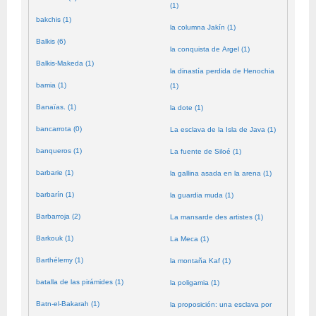
(1)
bakchis (1)
la columna Jakín (1)
Balkis (6)
la conquista de Argel (1)
Balkis-Makeda (1)
la dinastía perdida de Henochia
bamia (1)
(1)
Banaïas. (1)
la dote (1)
bancarrota (0)
La esclava de la Isla de Java (1)
banqueros (1)
La fuente de Siloé (1)
barbarie (1)
la gallina asada en la arena (1)
barbarín (1)
la guardia muda (1)
Barbarroja (2)
La mansarde des artistes (1)
Barkouk (1)
La Meca (1)
Barthélemy (1)
la montaña Kaf (1)
batalla de las pirámides (1)
la poligamia (1)
Batn-el-Bakarah (1)
la proposición: una esclava por