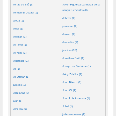
Ahías de Siló (1)
Javier Figueroa La fuerza de la
sangre Cervantes (0)
Ahmed El Gazzel (1)
Jehová (1)
aioua (1)
jenízaros (1)
Akka (1)
Jeovah (1)
Akliman (1)
Jerusalén (1)
Al-Taysir (1)
jesuitas (10)
Al-Yami' (1)
Jonathan Swift (1)
Alejandro (1)
Joseph de Fonfrède (1)
Ali (1)
Jsé y Zuleïka (1)
Ali-Osmán (1)
Juan Blanco (1)
almées (1)
Juan Gil (2)
Alpujarras (2)
Juan Luis Alzamora (1)
alun (1)
Jubal (1)
América (6)
judeoconversos (2)