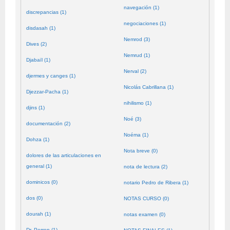
navegación (1)
discrepancias (1)
negociaciones (1)
disdasah (1)
Nemrod (3)
Dives (2)
Nemrud (1)
Djabaïl (1)
Nerval (2)
djermes y canges (1)
Nicolás Cabrillana (1)
Djezzar-Pacha (1)
nihilismo (1)
djins (1)
Noé (3)
documentación (2)
Noéma (1)
Dohza (1)
Nota breve (0)
dolores de las articulaciones en
general (1)
nota de lectura (2)
dominicos (0)
notario Pedro de Ribera (1)
dos (0)
NOTAS CURSO (0)
dourah (1)
notas examen (0)
Dr. Perron (1)