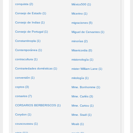
conquista (2)
México500 (1)
Consejo de Estado (1)
Micerino (1)
Consejo de Indias (1)
migraciones (5)
Consejo de Portugal (1)
Miguel de Cervantes (1)
Constantinopla (1)
minorías (2)
Contemporánea (1)
Misericordia (0)
contracultura (1)
misionología (1)
Contrariedades domésticas (1)
mister William Lane (1)
conversión (1)
mitología (1)
coptos (3)
Mme. Bonhomme (1)
corsarios (7)
Mme. Carlès (3)
CORSARIOS BERBERISCOS (1)
Mme. Cartou (1)
Corydon (1)
Mme. Staël (1)
couscoussou (1)
Moab (1)
crisis (11)