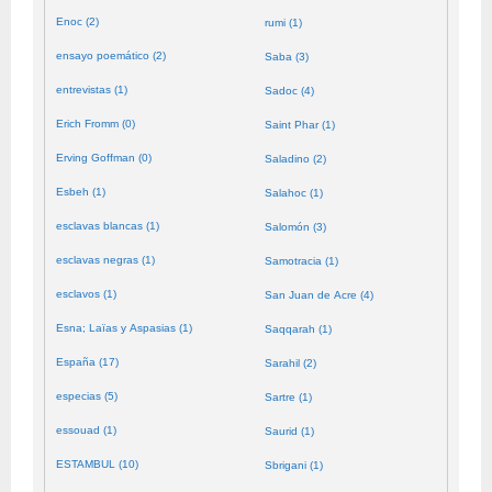
Enoc (2)
rumi (1)
ensayo poemático (2)
Saba (3)
entrevistas (1)
Sadoc (4)
Erich Fromm (0)
Saint Phar (1)
Erving Goffman (0)
Saladino (2)
Esbeh (1)
Salahoc (1)
esclavas blancas (1)
Salomón (3)
esclavas negras (1)
Samotracia (1)
esclavos (1)
San Juan de Acre (4)
Esna; Laïas y Aspasias (1)
Saqqarah (1)
España (17)
Sarahil (2)
especias (5)
Sartre (1)
essouad (1)
Saurid (1)
ESTAMBUL (10)
Sbrigani (1)