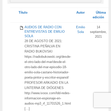
Tienes
Título
Autor
Última
adjunto
edición
AUDIOS DE RADIO CON
Emilio
14
ENTREVISTAS DE EMILIO
Sola
septiembre,
SOLA
2021
28 DE AGOSTO DE 2021:
CRISTINA PEÑALVA EN
RADIO BUKOVSKI
https://radiobukowski.org/desde-
el-otro-lado-del-mar/desde-el-
otro-lado-del-mar-episodio-18-
emilio-sola-castano-historiador-
poeta-pintor-y-escritor-espanol/
PROFESOR ARKADIO EN LA
LINTERNA DE DIÓGENES
http://www.ivoox.com/ldd-redes-
informacion-espionaje-en-
audios-mp3_rf_11701526_1.html
[…]