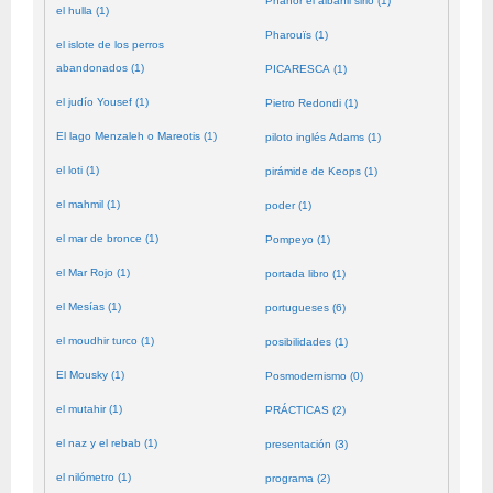
Phanor el albañil sirio (1)
el hulla (1)
Pharouïs (1)
el islote de los perros
abandonados (1)
PICARESCA (1)
el judío Yousef (1)
Pietro Redondi (1)
El lago Menzaleh o Mareotis (1)
piloto inglés Adams (1)
el loti (1)
pirámide de Keops (1)
el mahmil (1)
poder (1)
el mar de bronce (1)
Pompeyo (1)
el Mar Rojo (1)
portada libro (1)
el Mesías (1)
portugueses (6)
el moudhir turco (1)
posibilidades (1)
El Mousky (1)
Posmodernismo (0)
el mutahir (1)
PRÁCTICAS (2)
el naz y el rebab (1)
presentación (3)
el nilómetro (1)
programa (2)