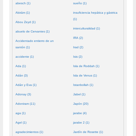
abesch (1)
sueño (1)
Abirám (1)
insuficiencia hepática y gástrica
(1)
Abou Zeyd (1)
interculturalidad (1)
abuelo de Cervantes (1)
IRA (2)
Accidentado entierro de un
santón (1)
Irad (2)
accidente (1)
Isis (2)
Ada (1)
Isla de Roddah (1)
Adán (3)
Isla de Venus (1)
Adán y Eva (1)
Istanbollah (1)
Adonay (3)
Jabel (1)
Adoniram (11)
Japón (20)
aga (1)
jarabe (4)
Agel (1)
jarabe 2 (1)
agradecimientos (1)
Jardín de Rosette (1)