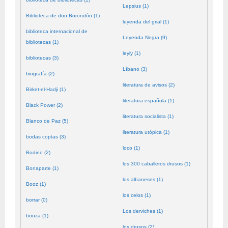
Lepsius (1)
Biblioteca de don Borondón (1)
leyenda del grial (1)
biblioteca internacional de
Leyenda Negra (9)
bibliotecas (1)
leyly (1)
bibliotecas (3)
Líbano (3)
biografía (2)
literatura de avisos (2)
Birket-el-Hadji (1)
literatura española (1)
Black Power (2)
literatura socialista (1)
Blanco de Paz (5)
literatura utópica (1)
bodas coptas (3)
loco (1)
Bodino (2)
los 300 caballeros drusos (1)
Bonaparte (1)
los albaneses (1)
Booz (1)
los celos (1)
borrar (0)
Los derviches (1)
bouza (1)
los drusos (2)