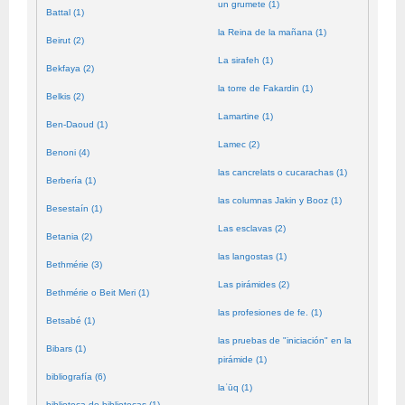
un grumete (1)
Battal (1)
la Reina de la mañana (1)
Beirut (2)
La sirafeh (1)
Bekfaya (2)
la torre de Fakardin (1)
Belkis (2)
Lamartine (1)
Ben-Daoud (1)
Lamec (2)
Benoni (4)
las cancrelats o cucarachas (1)
Berbería (1)
las columnas Jakin y Booz (1)
Besestaín (1)
Las esclavas (2)
Betania (2)
las langostas (1)
Bethmérie (3)
Las pirámides (2)
Bethmérie o Beit Meri (1)
las profesiones de fe. (1)
Betsabé (1)
las pruebas de "iniciación" en la
Bibars (1)
pirámide (1)
bibliografía (6)
laʿūq (1)
biblioteca de bibliotecas (1)