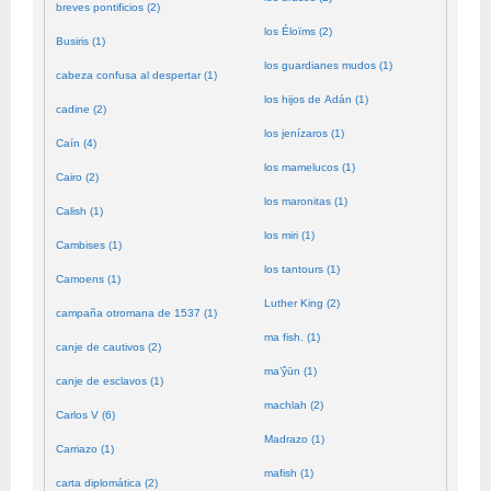
breves pontificios (2)
los Éloïms (2)
Busiris (1)
los guardianes mudos (1)
cabeza confusa al despertar (1)
los hijos de Adán (1)
cadine (2)
los jenízaros (1)
Caín (4)
los mamelucos (1)
Cairo (2)
los maronitas (1)
Calish (1)
los miri (1)
Cambises (1)
los tantours (1)
Camoens (1)
Luther King (2)
campaña otromana de 1537 (1)
ma fish. (1)
canje de cautivos (2)
ma’ŷūn (1)
canje de esclavos (1)
machlah (2)
Carlos V (6)
Madrazo (1)
Carriazo (1)
mafish (1)
carta diplomática (2)