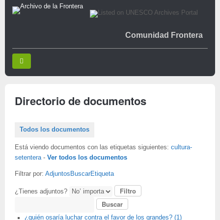
Comunidad Frontera
Directorio de documentos
Todos los documentos
Está viendo documentos con las etiquetas siguientes:
cultura-
setentera
-
Ver todos los documentos
Filtrar por:
Adjuntos
Buscar
Etiqueta
¿Tienes adjuntos?
Buscar
¿quién osaría luchar contra el favor de los grandes? (1)