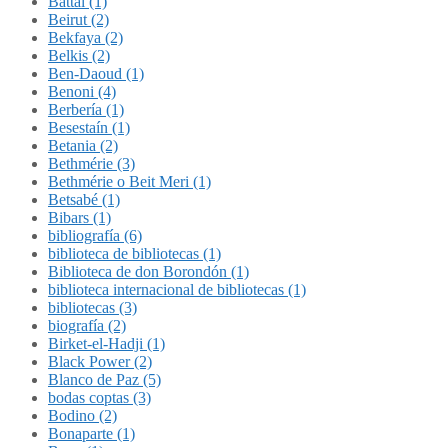
Battal (1)
Beirut (2)
Bekfaya (2)
Belkis (2)
Ben-Daoud (1)
Benoni (4)
Berbería (1)
Besestaín (1)
Betania (2)
Bethmérie (3)
Bethmérie o Beit Meri (1)
Betsabé (1)
Bibars (1)
bibliografía (6)
biblioteca de bibliotecas (1)
Biblioteca de don Borondón (1)
biblioteca internacional de bibliotecas (1)
bibliotecas (3)
biografía (2)
Birket-el-Hadji (1)
Black Power (2)
Blanco de Paz (5)
bodas coptas (3)
Bodino (2)
Bonaparte (1)