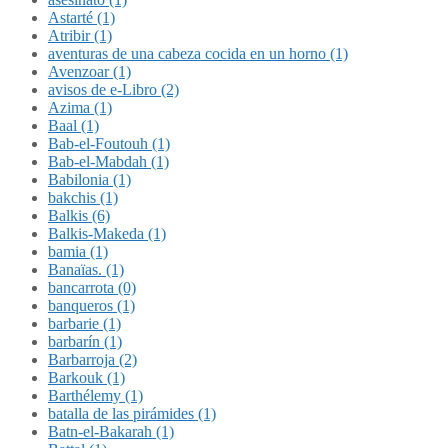
Astarté (1)
Atribir (1)
aventuras de una cabeza cocida en un horno (1)
Avenzoar (1)
avisos de e-Libro (2)
Azima (1)
Baal (1)
Bab-el-Foutouh (1)
Bab-el-Mabdah (1)
Babilonia (1)
bakchis (1)
Balkis (6)
Balkis-Makeda (1)
bamia (1)
Banaïas. (1)
bancarrota (0)
banqueros (1)
barbarie (1)
barbarín (1)
Barbarroja (2)
Barkouk (1)
Barthélemy (1)
batalla de las pirámides (1)
Batn-el-Bakarah (1)