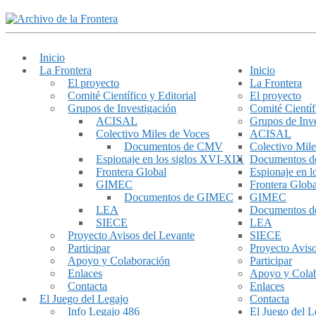
Inicio
La Frontera
Inicio
El proyecto
La Frontera
Comité Científico y Editorial
El proyecto
Grupos de Investigación
Comité Científ
ACISAL
Grupos de Inve
Colectivo Miles de Voces
ACISAL
Documentos de CMV
Colectivo Mile
Espionaje en los siglos XVI-XIX
Documentos 
Frontera Global
Espionaje en 
GIMEC
Frontera Globa
Documentos de GIMEC
GIMEC
LEA
Documentos 
SIECE
LEA
Proyecto Avisos del Levante
SIECE
Participar
Proyecto Aviso
Apoyo y Colaboración
Participar
Enlaces
Apoyo y Cola
Contacta
Enlaces
El Juego del Legajo
Contacta
Info Legajo 486
El Juego del L