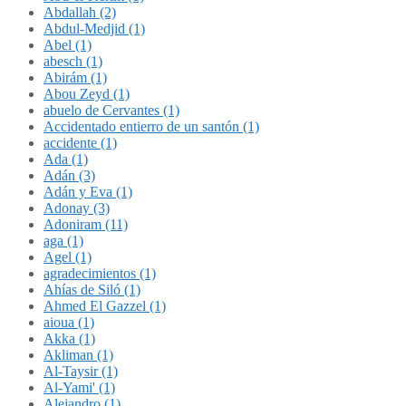
Abdallah (2)
Abdul-Medjid (1)
Abel (1)
abesch (1)
Abirám (1)
Abou Zeyd (1)
abuelo de Cervantes (1)
Accidentado entierro de un santón (1)
accidente (1)
Ada (1)
Adán (3)
Adán y Eva (1)
Adonay (3)
Adoniram (11)
aga (1)
Agel (1)
agradecimientos (1)
Ahías de Siló (1)
Ahmed El Gazzel (1)
aioua (1)
Akka (1)
Akliman (1)
Al-Taysir (1)
Al-Yami' (1)
Alejandro (1)