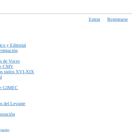
Entrar
Registrarse
ico y Editorial
stigación
s de Voces
de CMV
los siglos XVI-XIX
l
de GIMEC
s del Levante
boración
egajo