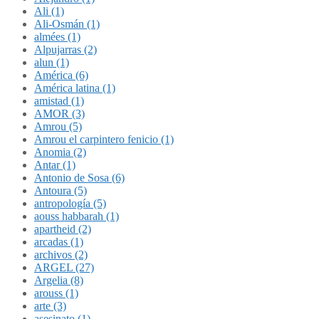
Ali (1)
Ali-Osmán (1)
almées (1)
Alpujarras (2)
alun (1)
América (6)
América latina (1)
amistad (1)
AMOR (3)
Amrou (5)
Amrou el carpintero fenicio (1)
Anomia (2)
Antar (1)
Antonio de Sosa (6)
Antoura (5)
antropología (5)
aouss habbarah (1)
apartheid (2)
arcadas (1)
archivos (2)
ARGEL (27)
Argelia (8)
arouss (1)
arte (3)
asesinato (1)