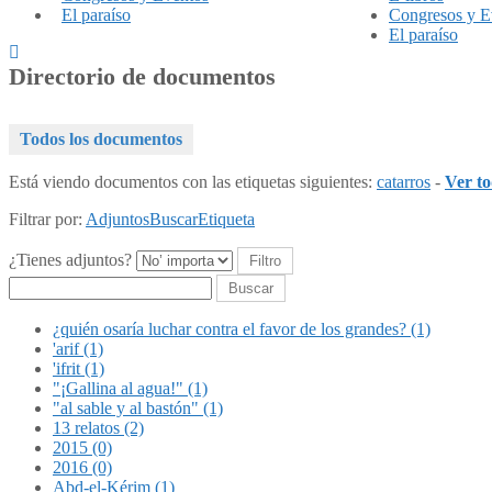
El paraíso
Congresos y E
El paraíso
Directorio de documentos
Todos los documentos
Está viendo documentos con las etiquetas siguientes:
catarros
-
Ver to
Filtrar por:
Adjuntos
Buscar
Etiqueta
¿Tienes adjuntos?
Buscar
¿quién osaría luchar contra el favor de los grandes? (1)
'arif (1)
'ifrit (1)
"¡Gallina al agua!" (1)
"al sable y al bastón" (1)
13 relatos (2)
2015 (0)
2016 (0)
Abd-el-Kérim (1)