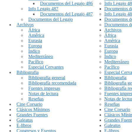
Documentos del Legajo 486
Info Legajo 4
Info Legajo 487
Documentos de
Documentos del Legajo 487
Info Legajo 4
Documentos del Legajo
Documentos de
Archivos
Documentos de
África
Archivos
América
África
Eurasia
América
Europa
Eurasia
Índico
Europa
Mediterráneo
Índico
Pacífico
Mediterráneo
Especial Cervantes
Pacífico
Bibliografia
Especial Cerva
Bibliografia general
Bibliografia
Bibliografía recomendada
Bibliografia ge
Fuentes impresas
Bibliografía 
Notas de lectura
Fuentes impre
Reseñas
Notas de lectu
Cine Corsario
Reseñas
Clásicos Mínimos
Cine Corsario
Grandes Fuentes
Clásicos Míni
Galeatus
Grandes Fuent
E-libros
Galeatus
Congresos y Eventos
E-libros