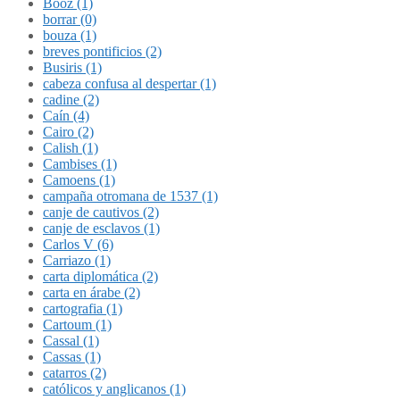
Booz (1)
borrar (0)
bouza (1)
breves pontificios (2)
Busiris (1)
cabeza confusa al despertar (1)
cadine (2)
Caín (4)
Cairo (2)
Calish (1)
Cambises (1)
Camoens (1)
campaña otromana de 1537 (1)
canje de cautivos (2)
canje de esclavos (1)
Carlos V (6)
Carriazo (1)
carta diplomática (2)
carta en árabe (2)
cartografia (1)
Cartoum (1)
Cassal (1)
Cassas (1)
catarros (2)
católicos y anglicanos (1)