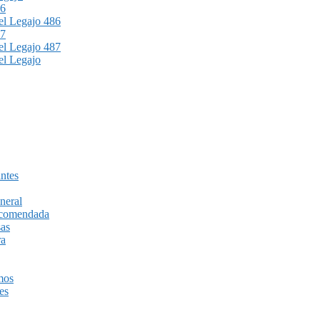
86
l Legajo 486
87
l Legajo 487
l Legajo
ntes
neral
recomendada
sas
ra
mos
es