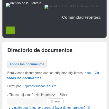
Comunidad Frontera
Directorio de documentos
Todos los documentos
Está viendo documentos con las etiquetas siguientes:
booz
-
Ver
todos los documentos
Filtrar por:
Adjuntos
Buscar
Etiqueta
¿Tienes adjuntos?
Buscar
¿quién osaría luchar contra el favor de los grandes? (1)