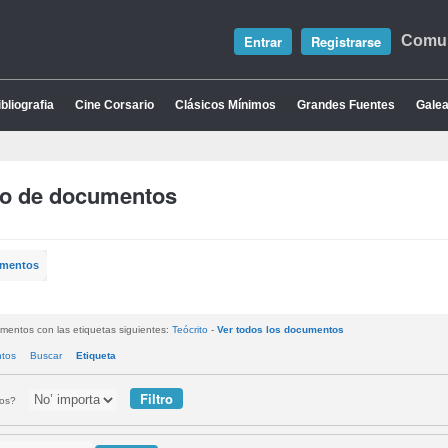
Entrar
Registrarse
Comun
bliografia
Cine Corsario
Clásicos Mínimos
Grandes Fuentes
Galea
io de documentos
umentos
mentos con las etiquetas siguientes:
Teócrito
-
Ver todos los documentos
ntos
Buscar
Etiqueta
tos?