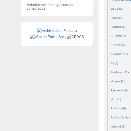
Actualmente no hay usuarios
conectados
aioua (1)
Akka (1)
Akliman (1)
Al-Taysir (1)
Al-Yami' (1)
Alejandro (1)
Ali (1)
Ali-Osmán (1)
almées (1)
Alpujarras (2)
alun (1)
América (6)
América latina 
amistad (1)