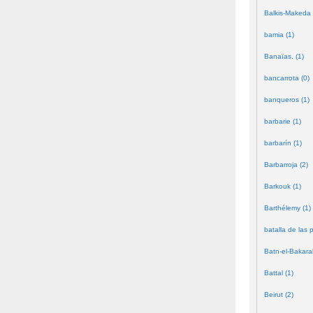
Balkis-Makeda 
bamia (1)
Banaïas. (1)
bancarrota (0)
banqueros (1)
barbarie (1)
barbarín (1)
Barbarroja (2)
Barkouk (1)
Barthélemy (1)
batalla de las 
Batn-el-Bakara
Battal (1)
Beirut (2)