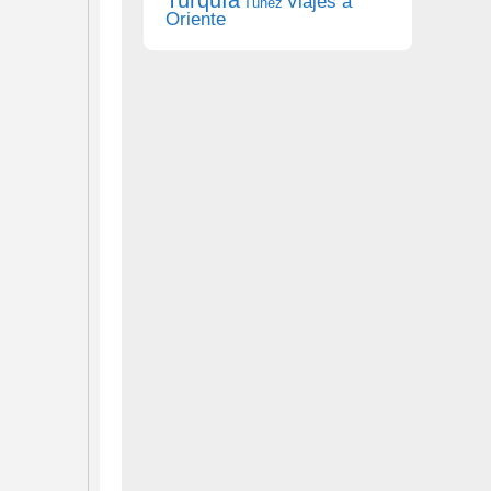
Viajes a
Túnez
Oriente