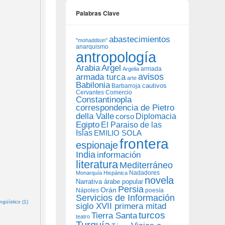
Palabras Clave
abastecimientos
"mohaddisin"
anarquismo
antropología
Arabia
Argel
armada
Argelia
avisos
armada turca
arte
Babilonia
Barbarroja
cautivos
Cervantes
Comercio
Constantinopla
correspondencia de Pietro
della Valle
Diplomacia
corso
Egipto
El Paraiso de las
Islas
EMILIO SOLA
frontera
espionaje
India
información
literatura
Mediterráneo
Nadadores
Monarquía Hispánica
novela
Narrativa árabe popular
Persia
Orán
Nápoles
poesía
Servicios de Información
güístico (1)
siglo XVII primera mitad
turcos
Tierra Santa
teatro
Turquía