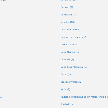
Jeovah (1)
Jerusalén (1)
jesuitas (10)
Jonathan Swift (1)
Joseph de Fonfrède (1)
Jsé y Zuleïka (1)
Juan Blanco (1)
Juan Gil (2)
Juan Luis Alzamora (1)
Jubal (1)
judeoconversos (2)
judío (1)
(1)
kabibé o problemas de un malentendido lin
Kachef (1)