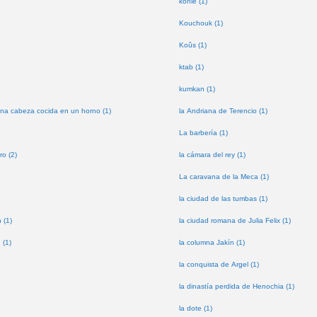
kohle (1)
Kouchouk (1)
Koûs (1)
ktab (1)
kumkan (1)
na cabeza cocida en un horno (1)
la Andriana de Terencio (1)
La barbería (1)
ro (2)
la cámara del rey (1)
La caravana de la Meca (1)
la ciudad de las tumbas (1)
 (1)
la ciudad romana de Julia Felix (1)
 (1)
la columna Jakín (1)
la conquista de Argel (1)
la dinastía perdida de Henochia (1)
la dote (1)