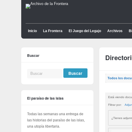
Inicio
La Frontera
El Juego del Legajo
Archivos
Bi
Buscar
Director
Todos los doc
El paraíso de las islas
Está viendo docu
Filtrar por:
Adju
Todas las semanas una entrega de
¿Tienes adjun
las historias del paraíso de las islas,
una utopía libertaria.
Buscar