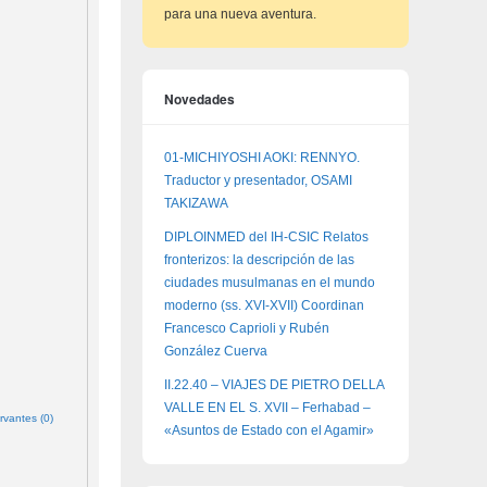
para una nueva aventura.
Novedades
01-MICHIYOSHI AOKI: RENNYO.
Traductor y presentador, OSAMI
TAKIZAWA
DIPLOINMED del IH-CSIC Relatos
fronterizos: la descripción de las
ciudades musulmanas en el mundo
moderno (ss. XVI-XVII) Coordinan
Francesco Caprioli y Rubén
González Cuerva
II.22.40 – VIAJES DE PIETRO DELLA
VALLE EN EL S. XVII – Ferhabad –
rvantes (0)
«Asuntos de Estado con el Agamir»