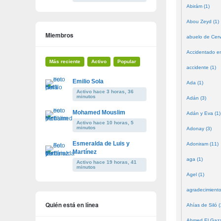
Abirám (1)
Abou Zeyd (1)
Miembros
abuelo de Cerv
Accidentado en
Más reciente
Activo
Popular
accidente (1)
Emilio Sola
Ada (1)
Activo hace 3 horas, 36
minutos
Adán (3)
Mohamed Mouslim
Adán y Eva (1)
Activo hace 10 horas, 5
minutos
Adonay (3)
Esmeralda de Luis y
Adoniram (11)
Martínez
aga (1)
Activo hace 19 horas, 41
minutos
Agel (1)
agradecimiento
Quién está en línea
Ahías de Siló (
Ahmed El Gazze