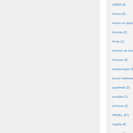
AMOR (3)
Amrou (5)
Amrou el carpin
Anomia (2)
Antar (1)
Antonio de Sos
Antoura (5)
antropología (5
aouss habbara
apartheid (2)
arcadas (1)
archivos (2)
ARGEL (27)
Argelia (8)