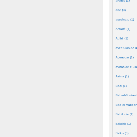
arouss (1)
arte (3)
asesinato (1)
Astarté (1)
Atribir (1)
aventuras de u
Avenzoar (1)
avisos de e-Lib
Azima (1)
Baal (1)
Bab-el-Foutouh
Bab-el-Mabdah
Babilonia (1)
bakchis (1)
Balkis (6)