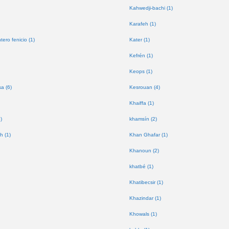
Kahwedji-bachi (1)
Karafeh (1)
tero fenicio (1)
Kater (1)
Kefrén (1)
Keops (1)
a (6)
Kesrouan (4)
Khaiffa (1)
)
khamsín (2)
h (1)
Khan Ghafar (1)
Khanoun (2)
khatbé (1)
Khatibecsir (1)
Khazindar (1)
Khowals (1)