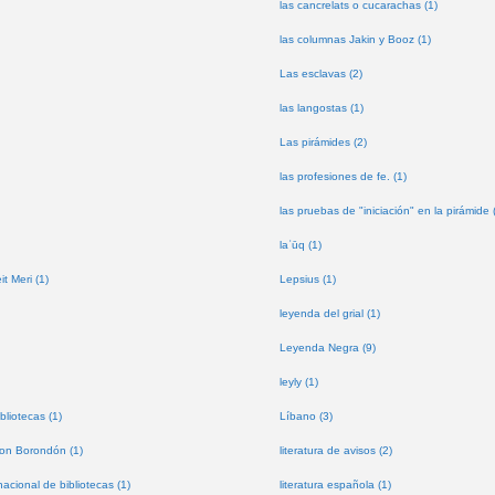
las cancrelats o cucarachas (1)
las columnas Jakin y Booz (1)
Las esclavas (2)
las langostas (1)
Las pirámides (2)
las profesiones de fe. (1)
las pruebas de "iniciación" en la pirámide 
laʿūq (1)
t Meri (1)
Lepsius (1)
leyenda del grial (1)
Leyenda Negra (9)
leyly (1)
bliotecas (1)
Líbano (3)
don Borondón (1)
literatura de avisos (2)
nacional de bibliotecas (1)
literatura española (1)