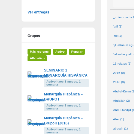
Ver entregas
¿quién osaría l
'arif (1)
Grupos
'ifrit (1)
"¡Gallina al agu
Más reciente
Activo
Popular
"al sable y al b
Alfabético
13 relatos (2)
SEMINARIO 1
2015 (0)
MONARQUÍA HISPÁNICA
Activo hace 3 meses, 1
2016 (0)
semana
Abd-el-Kérim (1
Monarquía Hispánica –
GRUPO I
Abdallah (2)
Activo hace 3 meses, 1
semana
Abdul-Medjid (
Monarquía Hispánica –
Abel (1)
Grupo II (2016)
abesch (1)
Activo hace 3 meses, 1
semana