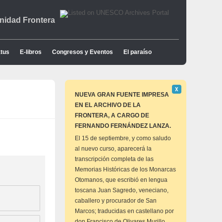
idad Frontera
tus
E-libros
Congresos y Eventos
El paraíso
Descartar
Χ
este
NUEVA GRAN FUENTE IMPRESA
aviso
EN EL ARCHIVO DE LA
FRONTERA, A CARGO DE
FERNANDO FERNÁNDEZ LANZA.
El 15 de septiembre, y como saludo
al nuevo curso, aparecerá la
transcripción completa de las
Memorias Históricas de los Monarcas
Otomanos, que escribió en lengua
toscana Juan Sagredo, veneciano,
caballero y procurador de San
Marcos; traducidas en castellano por
don Francisco de Olivares Murillo,