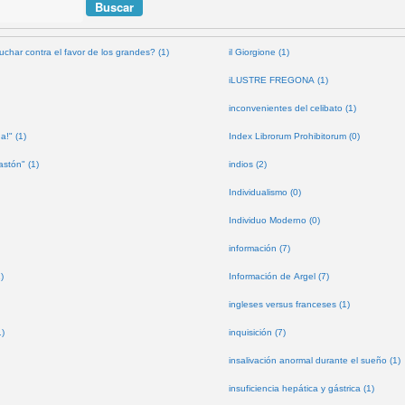
uchar contra el favor de los grandes? (1)
il Giorgione (1)
iLUSTRE FREGONA (1)
inconvenientes del celibato (1)
a!" (1)
Index Librorum Prohibitorum (0)
astón" (1)
indios (2)
Individualismo (0)
Individuo Moderno (0)
información (7)
)
Información de Argel (7)
ingleses versus franceses (1)
1)
inquisición (7)
insalivación anormal durante el sueño (1)
insuficiencia hepática y gástrica (1)