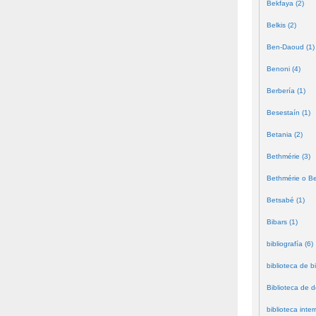
Bekfaya (2)
Belkis (2)
Ben-Daoud (1)
Benoni (4)
Berbería (1)
Besestaín (1)
Betania (2)
Bethmérie (3)
Bethmérie o Bei
Betsabé (1)
Bibars (1)
bibliografía (6)
biblioteca de bi
Biblioteca de 
biblioteca inter