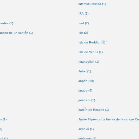
interculturalidad (1)
IRA (2)
antes (1)
Irad (2)
tierro de un santón (1)
Isis (2)
Isla de Roddah (1)
Isla de Venus (1)
Istanbollah (1)
Jabel (1)
Japón (20)
jarabe (4)
jarabe 2 (1)
Jardín de Rosette (1)
s (1)
Javier Figueroa La fuerza de la sangre Ce
1)
Jehová (1)
l (1)
jenízaros (1)