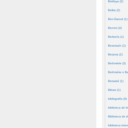
Bekfaya (2)
Belkis (2)
Ben-Daoud (1)
Benoni (4)
Berbería (1)
Besestaín (1)
Betania (2)
Bethmérie (3)
Bethmérie o Bei
Betsabé (1)
Bibars (1)
bibliografía (6)
biblioteca de bi
Biblioteca de 
biblioteca inter