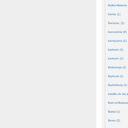
Balkis-Makeda 
bamia (1)
Banaïas. (1)
bancarrota (0)
banqueros (1)
barbarie (1)
barbarín (1)
Barbarroja (2)
Barkouk (1)
Barthélemy (1)
batalla de las 
Batn-el-Bakara
Battal (1)
Beirut (2)