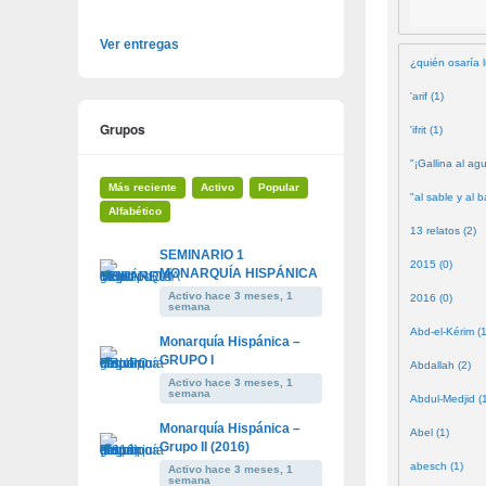
Ver entregas
¿quién osaría l
'arif (1)
Grupos
'ifrit (1)
"¡Gallina al agu
Más reciente
Activo
Popular
"al sable y al b
Alfabético
13 relatos (2)
SEMINARIO 1
2015 (0)
MONARQUÍA HISPÁNICA
Activo hace 3 meses, 1
2016 (0)
semana
Abd-el-Kérim (1
Monarquía Hispánica –
GRUPO I
Abdallah (2)
Activo hace 3 meses, 1
semana
Abdul-Medjid (
Monarquía Hispánica –
Abel (1)
Grupo II (2016)
abesch (1)
Activo hace 3 meses, 1
semana