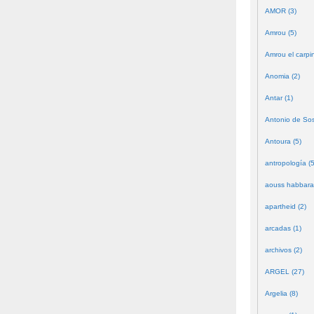
AMOR (3)
Amrou (5)
Amrou el carpin
Anomia (2)
Antar (1)
Antonio de Sos
Antoura (5)
antropología (5
aouss habbara
apartheid (2)
arcadas (1)
archivos (2)
ARGEL (27)
Argelia (8)