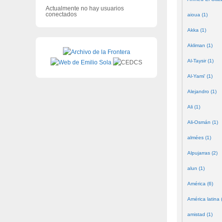
Actualmente no hay usuarios
conectados
aioua (1)
Akka (1)
Akliman (1)
Al-Taysir (1)
Al-Yami' (1)
Alejandro (1)
Ali (1)
Ali-Osmán (1)
almées (1)
Alpujarras (2)
alun (1)
América (6)
América latina 
amistad (1)