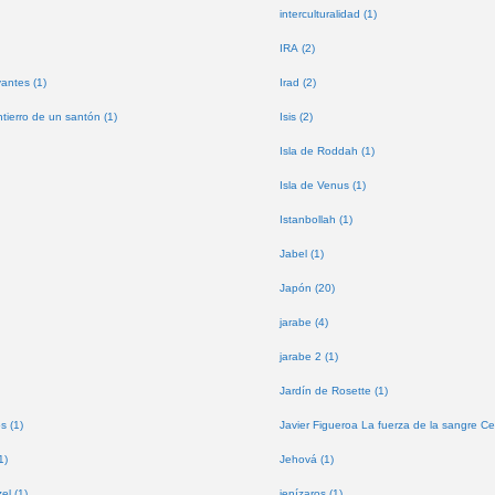
interculturalidad (1)
IRA (2)
antes (1)
Irad (2)
tierro de un santón (1)
Isis (2)
Isla de Roddah (1)
Isla de Venus (1)
Istanbollah (1)
Jabel (1)
Japón (20)
jarabe (4)
jarabe 2 (1)
Jardín de Rosette (1)
s (1)
Javier Figueroa La fuerza de la sangre Ce
1)
Jehová (1)
l (1)
jenízaros (1)