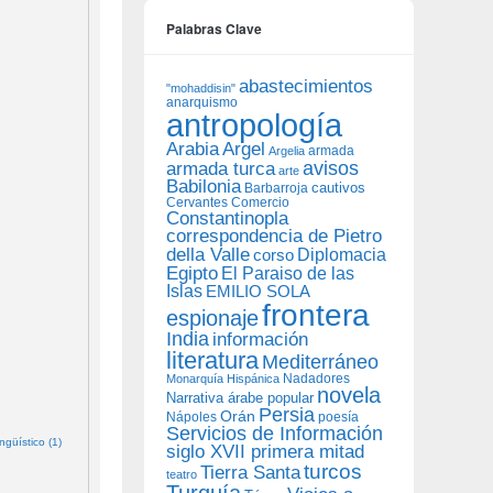
Palabras Clave
abastecimientos
"mohaddisin"
anarquismo
antropología
Arabia
Argel
armada
Argelia
avisos
armada turca
arte
Babilonia
Barbarroja
cautivos
Cervantes
Comercio
Constantinopla
correspondencia de Pietro
della Valle
Diplomacia
corso
Egipto
El Paraiso de las
Islas
EMILIO SOLA
frontera
espionaje
India
información
literatura
Mediterráneo
Nadadores
Monarquía Hispánica
novela
Narrativa árabe popular
Persia
Orán
Nápoles
poesía
Servicios de Información
güístico (1)
siglo XVII primera mitad
turcos
Tierra Santa
teatro
Turquía