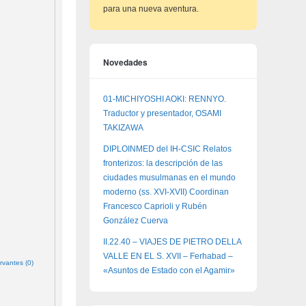
para una nueva aventura.
Novedades
01-MICHIYOSHI AOKI: RENNYO.
Traductor y presentador, OSAMI
TAKIZAWA
DIPLOINMED del IH-CSIC Relatos
fronterizos: la descripción de las
ciudades musulmanas en el mundo
moderno (ss. XVI-XVII) Coordinan
Francesco Caprioli y Rubén
González Cuerva
II.22.40 – VIAJES DE PIETRO DELLA
VALLE EN EL S. XVII – Ferhabad –
rvantes (0)
«Asuntos de Estado con el Agamir»