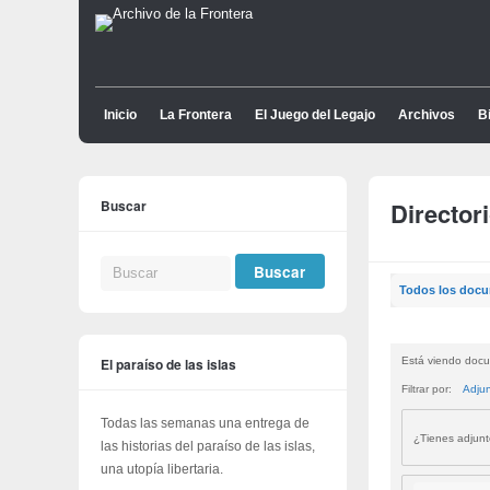
Inicio
La Frontera
El Juego del Legajo
Archivos
Bi
Buscar
Director
Todos los doc
El paraíso de las islas
Está viendo docu
Filtrar por:
Adju
Todas las semanas una entrega de
¿Tienes adjun
las historias del paraíso de las islas,
una utopía libertaria.
Buscar