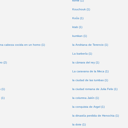
kohle (1)
Kouchouk (1)
Koûs (1)
ktab (1)
kumkan (1)
na cabeza cocida en un horno (1)
la Andriana de Terencio (1)
La barbería (1)
ro (2)
la cámara del rey (1)
La caravana de la Meca (1)
la ciudad de las tumbas (1)
 (1)
la ciudad romana de Julia Felix (1)
 (1)
la columna Jakín (1)
la conquista de Argel (1)
la dinastía perdida de Henochia (1)
la dote (1)