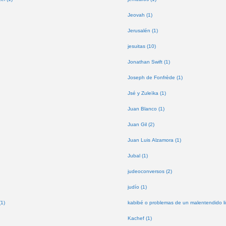
Jeovah (1)
Jerusalén (1)
jesuitas (10)
Jonathan Swift (1)
Joseph de Fonfrède (1)
Jsé y Zuleïka (1)
Juan Blanco (1)
Juan Gil (2)
Juan Luis Alzamora (1)
Jubal (1)
judeoconversos (2)
judío (1)
(1)
kabibé o problemas de un malentendido lin
Kachef (1)