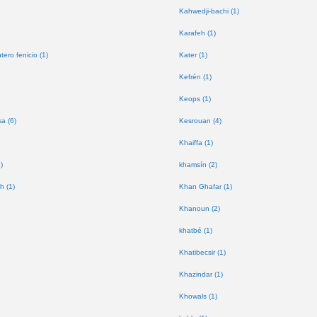
Kahwedji-bachi (1)
Karafeh (1)
tero fenicio (1)
Kater (1)
Kefrén (1)
Keops (1)
a (6)
Kesrouan (4)
Khaiffa (1)
)
khamsín (2)
h (1)
Khan Ghafar (1)
Khanoun (2)
khatbé (1)
Khatibecsir (1)
Khazindar (1)
Khowals (1)