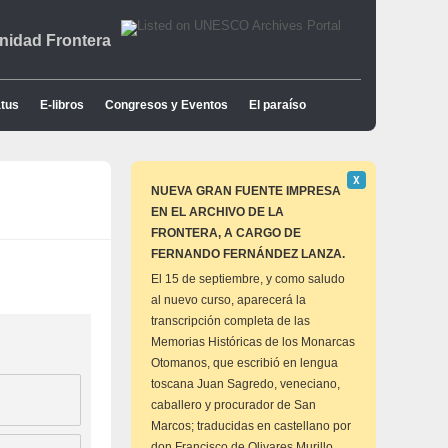
idad Frontera
tus
E-libros
Congresos y Eventos
El paraíso
Descartar
Χ
este
NUEVA GRAN FUENTE IMPRESA
aviso
EN EL ARCHIVO DE LA
FRONTERA, A CARGO DE
FERNANDO FERNÁNDEZ LANZA.
El 15 de septiembre, y como saludo
al nuevo curso, aparecerá la
transcripción completa de las
Memorias Históricas de los Monarcas
Otomanos, que escribió en lengua
toscana Juan Sagredo, veneciano,
caballero y procurador de San
Marcos; traducidas en castellano por
don Francisco de Olivares Murillo,