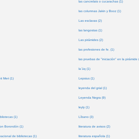
las cancrelats o cucarachas (1)
las columnas Jakin y Booz (1)
Las esclavas (2)
las langostas (1)
Las pirámides (2)
las profesiones de fe. (1)
las pruebas de "iniciación" en la pirámide 
laʿūq (1)
t Meri (1)
Lepsius (1)
leyenda del grial (1)
Leyenda Negra (9)
leyly (1)
bliotecas (1)
Líbano (3)
don Borondón (1)
literatura de avisos (2)
nacional de bibliotecas (1)
literatura española (1)