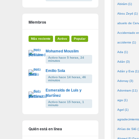
Abirám (1)
Abou Zeyd (1)
Miembros
abuelo de Cerv
Accidentado en
Más reciente
Activo
Popular
accidente (1)
Mohamed Mouslim
Ada (1)
Activo hace 5 horas, 24
minutos
Adán (3)
Emilio Sola
Adán y Eva (1)
Activo hace 14 horas, 46
minutos
Adonay (3)
Esmeralda de Luis y
Adoniram (11)
Martínez
aga (1)
Activo hace 15 horas, 1
minuto
Agel (1)
agradecimiento
Quién está en línea
Ahías de Siló (
Ahmed El Gazze