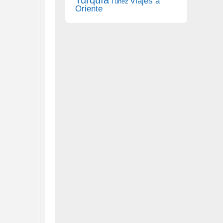
Viajes a
Túnez
Oriente