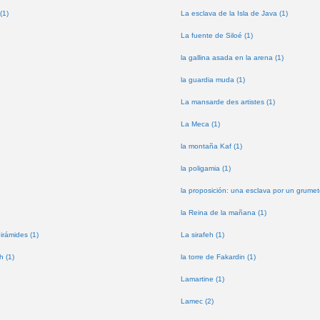
(1)
La esclava de la Isla de Java (1)
La fuente de Siloé (1)
la gallina asada en la arena (1)
la guardia muda (1)
La mansarde des artistes (1)
La Meca (1)
la montaña Kaf (1)
la poligamia (1)
la proposición: una esclava por un grumet
la Reina de la mañana (1)
pirámides (1)
La sirafeh (1)
h (1)
la torre de Fakardin (1)
Lamartine (1)
Lamec (2)