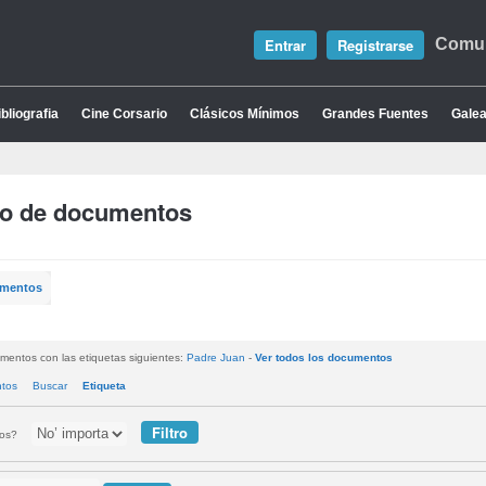
Entrar
Registrarse
Comun
bliografia
Cine Corsario
Clásicos Mínimos
Grandes Fuentes
Galea
io de documentos
umentos
mentos con las etiquetas siguientes:
Padre Juan
-
Ver todos los documentos
ntos
Buscar
Etiqueta
tos?