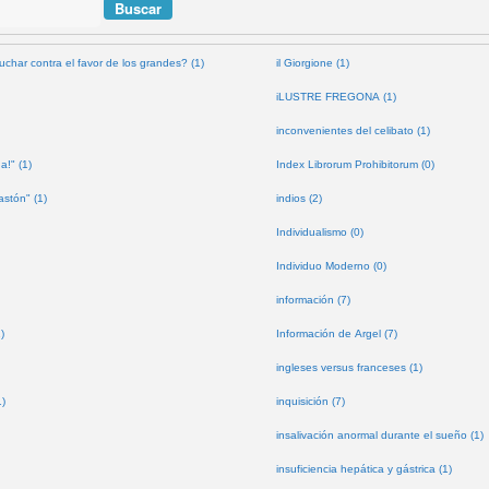
uchar contra el favor de los grandes? (1)
il Giorgione (1)
iLUSTRE FREGONA (1)
inconvenientes del celibato (1)
a!" (1)
Index Librorum Prohibitorum (0)
astón" (1)
indios (2)
Individualismo (0)
Individuo Moderno (0)
información (7)
)
Información de Argel (7)
ingleses versus franceses (1)
1)
inquisición (7)
insalivación anormal durante el sueño (1)
insuficiencia hepática y gástrica (1)