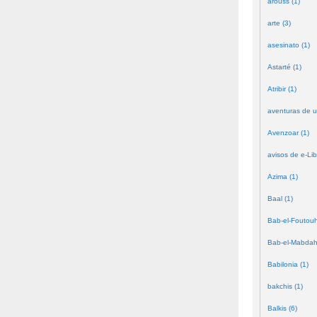
arouss (1)
arte (3)
asesinato (1)
Astarté (1)
Atribir (1)
aventuras de u
Avenzoar (1)
avisos de e-Lib
Azima (1)
Baal (1)
Bab-el-Foutouh
Bab-el-Mabdah
Babilonia (1)
bakchis (1)
Balkis (6)