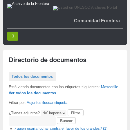
Comunidad Frontera
Directorio de documentos
Todos los documentos
Está viendo documentos con las etiquetas siguientes:
Mascarille
-
Ver todos los documentos
Filtrar por:
Adjuntos
Buscar
Etiqueta
¿Tienes adjuntos?
Buscar
¿quién osaría luchar contra el favor de los grandes? (1)