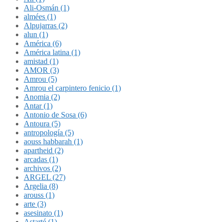
Ali-Osmán (1)
almées (1)
Alpujarras (2)
alun (1)
América (6)
América latina (1)
amistad (1)
AMOR (3)
Amrou (5)
Amrou el carpintero fenicio (1)
Anomia (2)
Antar (1)
Antonio de Sosa (6)
Antoura (5)
antropología (5)
aouss habbarah (1)
apartheid (2)
arcadas (1)
archivos (2)
ARGEL (27)
Argelia (8)
arouss (1)
arte (3)
asesinato (1)
Astarté (1)