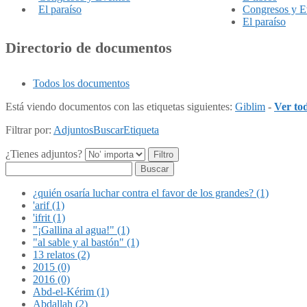
El paraíso
Congresos y E
El paraíso
Directorio de documentos
Todos los documentos
Está viendo documentos con las etiquetas siguientes:
Giblim
-
Ver to
Filtrar por:
Adjuntos
Buscar
Etiqueta
¿Tienes adjuntos?
Buscar
¿quién osaría luchar contra el favor de los grandes? (1)
'arif (1)
'ifrit (1)
"¡Gallina al agua!" (1)
"al sable y al bastón" (1)
13 relatos (2)
2015 (0)
2016 (0)
Abd-el-Kérim (1)
Abdallah (2)