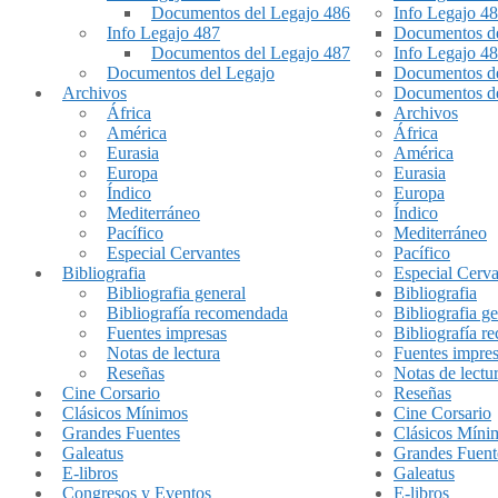
Documentos del Legajo 486
Info Legajo 4
Info Legajo 487
Documentos de
Documentos del Legajo 487
Info Legajo 4
Documentos del Legajo
Documentos de
Archivos
Documentos de
África
Archivos
América
África
Eurasia
América
Europa
Eurasia
Índico
Europa
Mediterráneo
Índico
Pacífico
Mediterráneo
Especial Cervantes
Pacífico
Bibliografia
Especial Cerva
Bibliografia general
Bibliografia
Bibliografía recomendada
Bibliografia ge
Fuentes impresas
Bibliografía 
Notas de lectura
Fuentes impre
Reseñas
Notas de lectu
Cine Corsario
Reseñas
Clásicos Mínimos
Cine Corsario
Grandes Fuentes
Clásicos Míni
Galeatus
Grandes Fuent
E-libros
Galeatus
Congresos y Eventos
E-libros