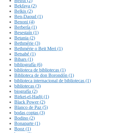
Beirut (2)
Bekfaya (2)
Belkis (2)
Ben-Daoud (1)
Benoni (4)
Berbería (1)
Besestaín (1)
Betania (2)
Bethmérie (3)
Bethmérie o Beit Meri (1)
Betsabé (1)
Bibars (1)
bibliografía (6)
biblioteca de bibliotecas (1)
Biblioteca de don Borondón (1)
biblioteca internacional de bibliotecas (1)
bibliotecas (3)
biografía (2)
Birket-el-Hadji (1)
Black Power (2)
Blanco de Paz (5)
bodas coptas (3)
Bodino (2)
Bonaparte (1)
Booz (1)