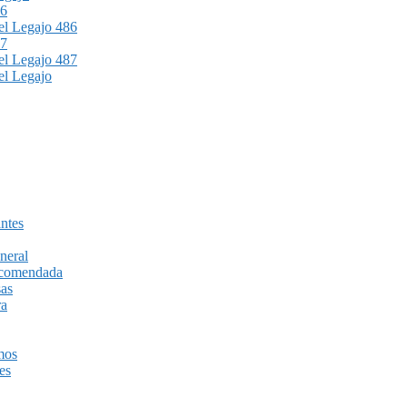
86
l Legajo 486
87
l Legajo 487
l Legajo
ntes
neral
recomendada
sas
ra
mos
es