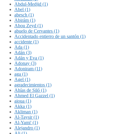
Abdul-Medjid (1)
Abel (1)
abesch (1)
Abirám (1)
Abou Zeyd (1)
abuelo de Cervantes (1)
Accidentado entierro de un santón (1)
accidente (1)
Ada (1)
Adán (3)
Adán y Eva (1)
Adonay (3)
Adoniram (11)
aga (1)
Agel (1)
agradecimientos (1)
Ahías de Siló (1)
Ahmed El Gazzel (1)
aioua (1)
Akka (1)
Akliman (1)
Al-Taysir (1)
Al-Yami' (1)
Alejandro (1)
Ali (1)