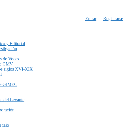
Entrar
Registrarse
ico y Editorial
stigación
s de Voces
de CMV
los siglos XVI-XIX
l
de GIMEC
s del Levante
boración
egajo