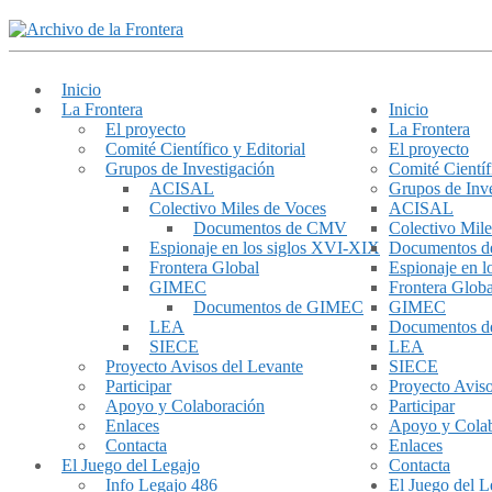
Inicio
La Frontera
Inicio
El proyecto
La Frontera
Comité Científico y Editorial
El proyecto
Grupos de Investigación
Comité Científ
ACISAL
Grupos de Inve
Colectivo Miles de Voces
ACISAL
Documentos de CMV
Colectivo Mile
Espionaje en los siglos XVI-XIX
Documentos 
Frontera Global
Espionaje en 
GIMEC
Frontera Globa
Documentos de GIMEC
GIMEC
LEA
Documentos 
SIECE
LEA
Proyecto Avisos del Levante
SIECE
Participar
Proyecto Aviso
Apoyo y Colaboración
Participar
Enlaces
Apoyo y Cola
Contacta
Enlaces
El Juego del Legajo
Contacta
Info Legajo 486
El Juego del L