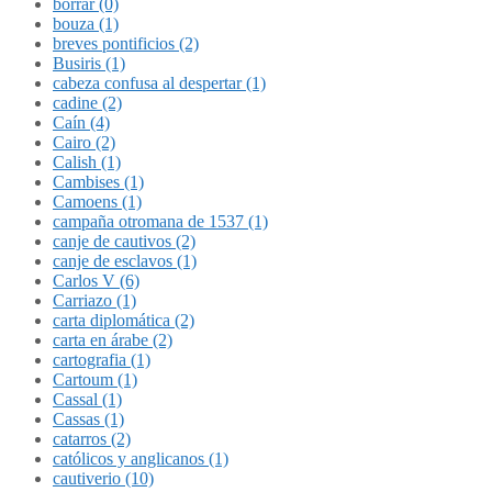
borrar (0)
bouza (1)
breves pontificios (2)
Busiris (1)
cabeza confusa al despertar (1)
cadine (2)
Caín (4)
Cairo (2)
Calish (1)
Cambises (1)
Camoens (1)
campaña otromana de 1537 (1)
canje de cautivos (2)
canje de esclavos (1)
Carlos V (6)
Carriazo (1)
carta diplomática (2)
carta en árabe (2)
cartografia (1)
Cartoum (1)
Cassal (1)
Cassas (1)
catarros (2)
católicos y anglicanos (1)
cautiverio (10)