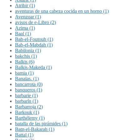
Atribir (1)
aventuras de una cabeza cocida en un horno (1)
Avenzoar (1)
avisos de e-Libro (2)
Azima (1)
Baal (1)
Bab-el-Foutouh (1)
Bab-el-Mabdah (1)
Babilonia (1)
bakchis (1)
Balkis (6)
Balkis-Makeda (1)
bamia (1)
Banaïas. (1)
bancarrota (0)
banqueros (1)
barbarie (1)
barbarín (1)
Barbarroja (2)
Barkouk (1)
Barthélemy (1)
batalla de las pirámides (1)
Batn-el-Bakarah (1)
Battal (1)