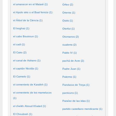
el amanecer en el Mataré (1)
Orfeo (2)
el Apolo sirio o el Baal fenicio (1)
Oriente (1)
el Árbol de la Ciencia (1)
Osiris (1)
El boghaz (1)
Oterfut (1)
el cabo Boutroun (1)
Otomanos (2)
el cadi (1)
oualems (2)
El Cairo (2)
Pablo IV (1)
el canal de Adriano (1)
pachá de Acre (2)
el capitán Nicolás (1)
Padre Juan (1)
El Carmelo (1)
Palermo (1)
el cementerio de Karafeh (1)
Pandarus de Troya (1)
el cementerio de los mamelucos
pantouns (1)
(1)
Paraíso de las islas (1)
el cheikh Aboud Khaled (1)
partido castellano mendicante (1)
El Choubrah (1)