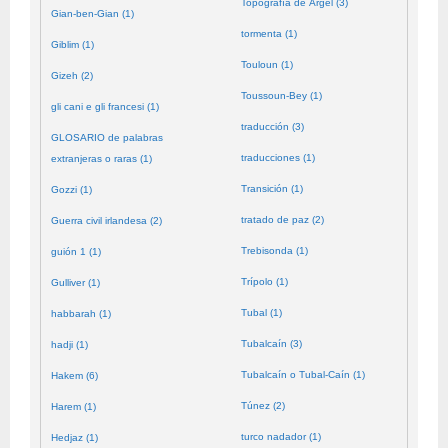
Topografía de Argel (3)
Gian-ben-Gian (1)
tormenta (1)
Giblim (1)
Touloun (1)
Gizeh (2)
Toussoun-Bey (1)
gli cani e gli francesi (1)
traducción (3)
GLOSARIO de palabras
traducciones (1)
extranjeras o raras (1)
Transición (1)
Gozzi (1)
tratado de paz (2)
Guerra civil irlandesa (2)
Trebisonda (1)
guión 1 (1)
Trípolo (1)
Gulliver (1)
Tubal (1)
habbarah (1)
Tubalcaín (3)
hadji (1)
Tubalcaín o Tubal-Caín (1)
Hakem (6)
Túnez (2)
Harem (1)
turco nadador (1)
Hedjaz (1)