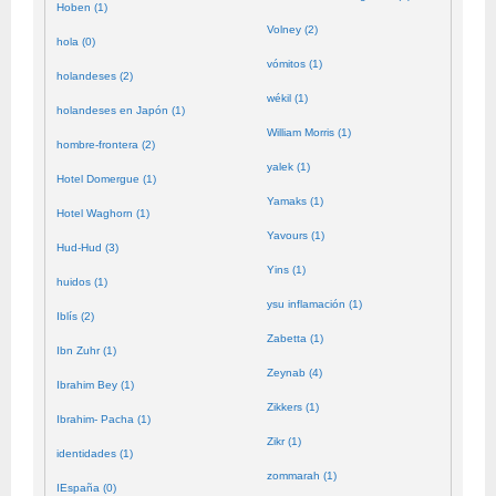
Hoben (1)
Volney (2)
hola (0)
vómitos (1)
holandeses (2)
wékil (1)
holandeses en Japón (1)
William Morris (1)
hombre-frontera (2)
yalek (1)
Hotel Domergue (1)
Yamaks (1)
Hotel Waghorn (1)
Yavours (1)
Hud-Hud (3)
Yins (1)
huidos (1)
ysu inflamación (1)
Iblís (2)
Zabetta (1)
Ibn Zuhr (1)
Zeynab (4)
Ibrahim Bey (1)
Zikkers (1)
Ibrahim- Pacha (1)
Zikr (1)
identidades (1)
zommarah (1)
IEspaña (0)