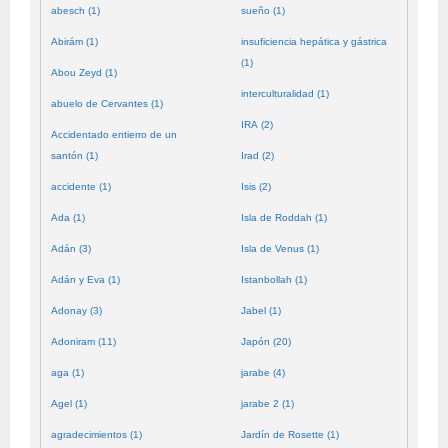
abesch (1)
sueño (1)
Abirám (1)
insuficiencia hepática y gástrica
(1)
Abou Zeyd (1)
interculturalidad (1)
abuelo de Cervantes (1)
IRA (2)
Accidentado entierro de un
santón (1)
Irad (2)
accidente (1)
Isis (2)
Ada (1)
Isla de Roddah (1)
Adán (3)
Isla de Venus (1)
Adán y Eva (1)
Istanbollah (1)
Adonay (3)
Jabel (1)
Adoniram (11)
Japón (20)
aga (1)
jarabe (4)
Agel (1)
jarabe 2 (1)
agradecimientos (1)
Jardín de Rosette (1)