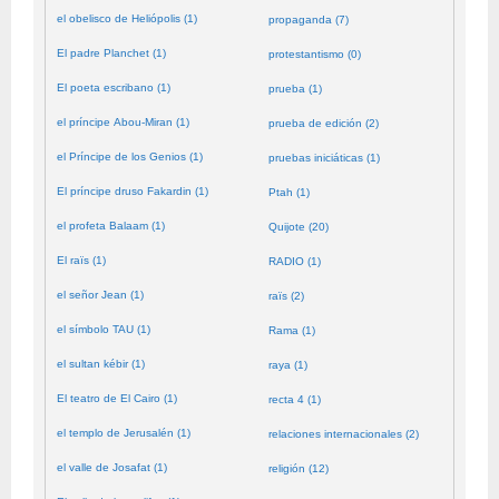
el obelisco de Heliópolis (1)
propaganda (7)
El padre Planchet (1)
protestantismo (0)
El poeta escribano (1)
prueba (1)
el príncipe Abou-Miran (1)
prueba de edición (2)
el Príncipe de los Genios (1)
pruebas iniciáticas (1)
El príncipe druso Fakardin (1)
Ptah (1)
el profeta Balaam (1)
Quijote (20)
El raïs (1)
RADIO (1)
el señor Jean (1)
raïs (2)
el símbolo TAU (1)
Rama (1)
el sultan kébir (1)
raya (1)
El teatro de El Cairo (1)
recta 4 (1)
el templo de Jerusalén (1)
relaciones internacionales (2)
el valle de Josafat (1)
religión (12)