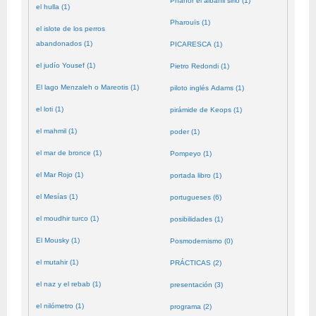
Phanor el albañil sirio (1)
el hulla (1)
Pharouïs (1)
el islote de los perros
abandonados (1)
PICARESCA (1)
el judío Yousef (1)
Pietro Redondi (1)
El lago Menzaleh o Mareotis (1)
piloto inglés Adams (1)
el loti (1)
pirámide de Keops (1)
el mahmil (1)
poder (1)
el mar de bronce (1)
Pompeyo (1)
el Mar Rojo (1)
portada libro (1)
el Mesías (1)
portugueses (6)
el moudhir turco (1)
posibilidades (1)
El Mousky (1)
Posmodernismo (0)
el mutahir (1)
PRÁCTICAS (2)
el naz y el rebab (1)
presentación (3)
el nilómetro (1)
programa (2)