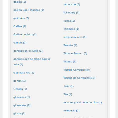
galeón (1)
tarbouche (2)
galeón San Francisco (1)
Tchiboukji (1)
galeones (2)
Tebas (1)
Galileo (0)
Telémaco (1)
Galileo herético (1)
temperamentos (1)
Gandhi (2)
Teócrito (1)
ganglios en el cuello (1)
Thomas Murner. (0)
ganglios que se alojan bajo la
Ticiano (1)
axila (1)
Tiempo Cervantes (0)
Gauttier d'Arc (1)
Tiempo de Cervantes (13)
genios (1)
Tifón (1)
Gessen (1)
Tiro (1)
ghavasies (1)
tocados por el dedo de dios (1)
ghawasies (1)
tolerancia (2)
ghazis (1)