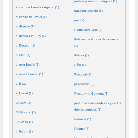
partido jesuítico portugués (1)
el circo de Herodes Agripa. (1)
pasados allende (1)
el conde de Dreux (1)
paz (5)
el divorcio (1)
Pedro Burguillos (2)
el doctro Clot-Bey (1)
Peligros de la hora de la siesta
el Dorador (1)
(1)
el efod (1)
Pelusa (1)
el emir Béchir (1)
Péra (1)
el emir Fakardin (1)
Perceval (1)
el fil (1)
periodismo (2)
el Fostat (1)
Perseo y la Gorgona (1)
El Garb (2)
perturbaciones auditivas y de los
demás sentidos (1)
El Ghazzel (1)
Petrarca (1)
El Greco (1)
Phanor (4)
el harem (1)