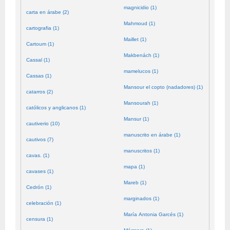
magnicidio (1)
carta en árabe (2)
Mahmoud (1)
cartografia (1)
Maillet (1)
Cartoum (1)
Makbenách (1)
Cassal (1)
mamelucos (1)
Cassas (1)
Mansour el copto (nadadores) (1)
catarros (2)
Mansourah (1)
católicos y anglicanos (1)
Mansur (1)
cautiverio (10)
manuscrito en árabe (1)
cautivos (7)
manuscritos (1)
cavas. (1)
mapa (1)
cavases (1)
Mareb (1)
Cedrón (1)
marginados (1)
celebración (1)
María Antonia Garcés (1)
censura (1)