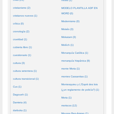
moals (1)
cristianismo (2)
MODELO PLANTILLA ADF EN
WORD (0)
cristianos nuevos (1)
Modernismo (0)
crítica (0)
Moisés (3)
cronología (2)
Mokatam (3)
crueldad (1)
Molóch (1)
cubierta libro (1)
Monarquía Católica (1)
cuestionario (1)
monarquía hispánica (9)
cultura (3)
monte Moria (1)
cultura setentera (1)
montes Cassanitas (1)
cultura transicional (1)
Montesquieu y L'Esprit des lois
Cus (1)
(¿un reglamento de policía?) (1)
Dagoueh (1)
Moria (1)
Damieta (4)
moriscos (12)
darbuka (1)
Moussa Ben-Amran (1)