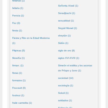
fellahas (1)
Señorita Aïssé (1)
fellahs (1)
Seradjbachi (1)
Fenicia (1)
sexualidad (1)
Fez (3)
Seyyid Murad (1)
fiesta (1)
sheytán (1)
Fiesta y Rito en la Edad Moderna
(1)
Sidón (1)
Filipinas (5)
siglo de oro (8)
filosofía (1)
siglos XVI-XVIII (1)
firman. (1)
Simeón el estilita y los ascetas
de Príapo y Juno (1)
flotas (1)
sociedad (14)
formatos (1)
sociología (1)
Foucault (0)
Sokoli (1)
foulouz (1)
soldados (1)
fraile carmelita (1)
Solimaán (1)