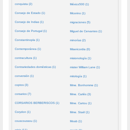
conquista (2)
México500 (1)
Consejo de Estado (1)
Micerino (1)
Consejo de Indias (1)
migraciones (5)
Consejo de Portugal (1)
Miguel de Cervantes (1)
Constantinopla (1)
minorías (2)
Contemporánea (1)
Misericordia (0)
contracultura (1)
misionología (1)
Contrariedades domésticas (1)
mister William Lane (1)
conversión (1)
mitología (1)
coptos (3)
Mme. Bonhomme (1)
corsarios (7)
Mme. Carlès (3)
CORSARIOS BERBERISCOS (1)
Mme. Cartou (1)
Corydon (1)
Mme. Staël (1)
couscoussou (1)
Moab (1)
crisis (11)