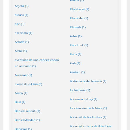
khatbé (1)
Argelia (8)
Khatibecsir (1)
arouss (1)
Khazindar (1)
arte (3)
Khowals (1)
asesinato (1)
kohle (1)
Astarté (1)
Kouchouk (1)
Atribir (1)
Koûs (1)
aventuras de una cabeza cocida
ktab (1)
en un horno (1)
kumkan (1)
Avenzoar (1)
la Andriana de Terencio (1)
avisos de e-Libro (2)
La barbería (1)
Azima (1)
la cámara del rey (1)
Baal (1)
La caravana de la Meca (1)
Bab-el-Foutouh (1)
la ciudad de las tumbas (1)
Bab-el-Mabdah (1)
la ciudad romana de Julia Felix
Babilonia (1)