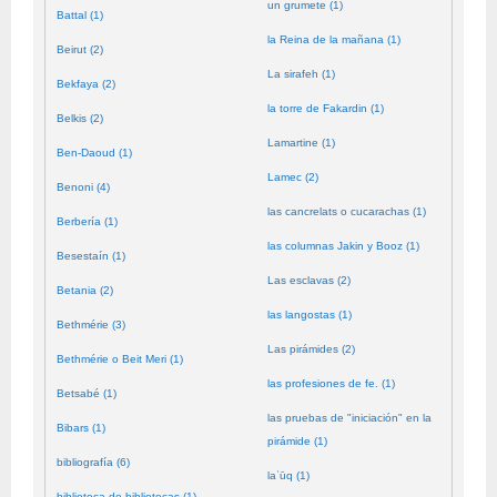
un grumete (1)
Battal (1)
la Reina de la mañana (1)
Beirut (2)
La sirafeh (1)
Bekfaya (2)
la torre de Fakardin (1)
Belkis (2)
Lamartine (1)
Ben-Daoud (1)
Lamec (2)
Benoni (4)
las cancrelats o cucarachas (1)
Berbería (1)
las columnas Jakin y Booz (1)
Besestaín (1)
Las esclavas (2)
Betania (2)
las langostas (1)
Bethmérie (3)
Las pirámides (2)
Bethmérie o Beit Meri (1)
las profesiones de fe. (1)
Betsabé (1)
las pruebas de "iniciación" en la
Bibars (1)
pirámide (1)
bibliografía (6)
laʿūq (1)
biblioteca de bibliotecas (1)