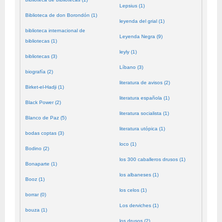
Lepsius (1)
Biblioteca de don Borondón (1)
leyenda del grial (1)
biblioteca internacional de
Leyenda Negra (9)
bibliotecas (1)
leyly (1)
bibliotecas (3)
Líbano (3)
biografía (2)
literatura de avisos (2)
Birket-el-Hadji (1)
literatura española (1)
Black Power (2)
literatura socialista (1)
Blanco de Paz (5)
literatura utópica (1)
bodas coptas (3)
loco (1)
Bodino (2)
los 300 caballeros drusos (1)
Bonaparte (1)
los albaneses (1)
Booz (1)
los celos (1)
borrar (0)
Los derviches (1)
bouza (1)
los drusos (2)