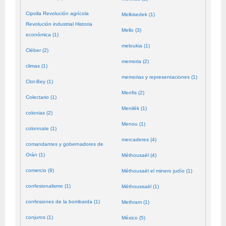
Cipolla Revolución agrícola
Melkisedek (1)
Revolución industrial Historia
Mello (3)
económica (1)
meloukia (1)
Cléber (2)
memoria (2)
climas (1)
memorias y representaciones (1)
Clot-Bey (1)
Menfis (2)
Colectario (1)
Menilék (1)
colonias (2)
Menou (1)
colonnate (1)
mercaderes (4)
comandantes y gobernadores de
Orán (1)
Méthousaël (4)
comercio (9)
Méthousaël el minero judío (1)
confesionalismo (1)
Méthoussaël (1)
confesiones de la bombarda (1)
Methram (1)
conjuros (1)
México (5)