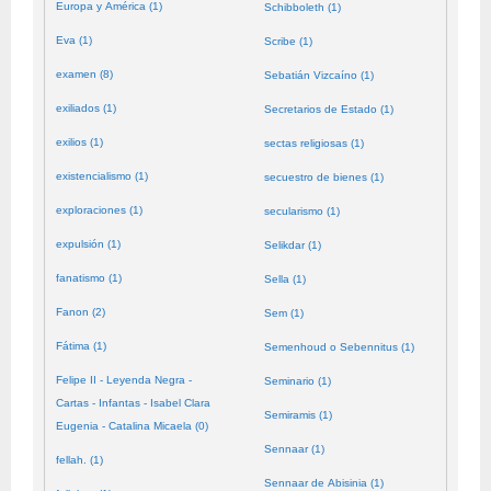
Europa y América (1)
Schibboleth (1)
Eva (1)
Scribe (1)
examen (8)
Sebatián Vizcaíno (1)
exiliados (1)
Secretarios de Estado (1)
exilios (1)
sectas religiosas (1)
existencialismo (1)
secuestro de bienes (1)
exploraciones (1)
secularismo (1)
expulsión (1)
Selikdar (1)
fanatismo (1)
Sella (1)
Fanon (2)
Sem (1)
Fátima (1)
Semenhoud o Sebennitus (1)
Felipe II - Leyenda Negra -
Seminario (1)
Cartas - Infantas - Isabel Clara
Semiramis (1)
Eugenia - Catalina Micaela (0)
Sennaar (1)
fellah. (1)
Sennaar de Abisinia (1)