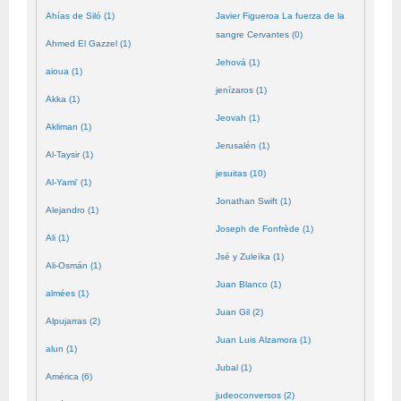
Ahías de Siló (1)
Javier Figueroa La fuerza de la
sangre Cervantes (0)
Ahmed El Gazzel (1)
Jehová (1)
aioua (1)
jenízaros (1)
Akka (1)
Jeovah (1)
Akliman (1)
Jerusalén (1)
Al-Taysir (1)
jesuitas (10)
Al-Yami' (1)
Jonathan Swift (1)
Alejandro (1)
Joseph de Fonfrède (1)
Ali (1)
Jsé y Zuleïka (1)
Ali-Osmán (1)
Juan Blanco (1)
almées (1)
Juan Gil (2)
Alpujarras (2)
Juan Luis Alzamora (1)
alun (1)
Jubal (1)
América (6)
judeoconversos (2)