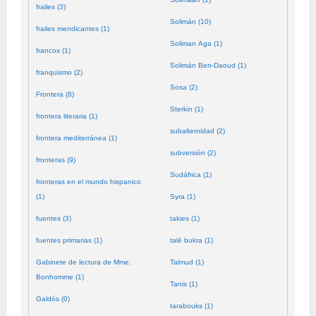
frailes (3)
Solimán (10)
frailes mendicantes (1)
Soliman Aga (1)
francos (1)
Solimán Ben-Daoud (1)
franquismo (2)
Sosa (2)
Frontera (8)
Sterkin (1)
frontera literaria (1)
subalternidad (2)
frontera mediterránea (1)
subversión (2)
fronteras (9)
Sudáfrica (1)
fronteras en el mundo hispanico
(1)
Syra (1)
fuentes (3)
takies (1)
fuentes primarias (1)
talé bukra (1)
Gabinete de lectura de Mme.
Talmud (1)
Bonhomme (1)
Tanis (1)
Galdós (0)
tarabouks (1)