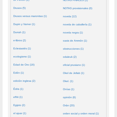
NOTAS FINALES (1)
Drusos (5)
NOTAS provisionales (0)
Drusos versus maronitas (1)
novela (12)
Dupin y Varner (1)
novela de caballería (1)
Durrah (1)
novela negra (1)
e-libros (2)
oasis de Ammón (1)
Eclesiastés (1)
obstrucciones (1)
ecologismo (1)
odaleuk (2)
Edad de Oro (16)
oficial prusiano (1)
Edén (1)
Okel de Jellab (1)
edición inglesa (2)
Okel. (1)
Édris (1)
Onías (1)
effrit (1)
opinión (6)
Egipto (2)
Orán (20)
el ajuar (1)
orden social y orden moral (1)