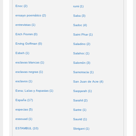
Enoc (2)
rumi (1)
ensayo poemático (2)
Saba (3)
entrevistas (1)
Sadoc (4)
Erich Fromm (0)
Saint Phar (1)
Erving Goffman (0)
Saladino (2)
Esbeh (1)
Salahoc (1)
esclavas blancas (1)
Salomón (3)
esclavas negras (1)
Samotracia (1)
esclavos (1)
San Juan de Acre (4)
Esna; Laïas y Aspasias (1)
Saqqarah (1)
España (17)
Sarahil (2)
especias (5)
Sartre (1)
essouad (1)
Saurid (1)
ESTAMBUL (10)
Sbrigani (1)