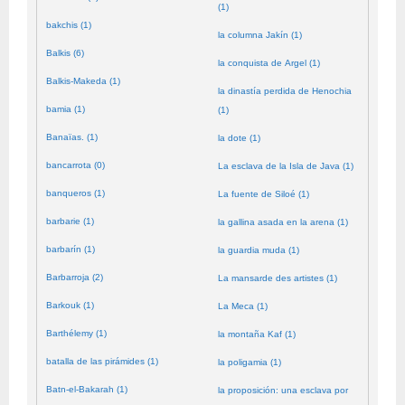
(1)
bakchis (1)
la columna Jakín (1)
Balkis (6)
la conquista de Argel (1)
Balkis-Makeda (1)
la dinastía perdida de Henochia
bamia (1)
(1)
Banaïas. (1)
la dote (1)
bancarrota (0)
La esclava de la Isla de Java (1)
banqueros (1)
La fuente de Siloé (1)
barbarie (1)
la gallina asada en la arena (1)
barbarín (1)
la guardia muda (1)
Barbarroja (2)
La mansarde des artistes (1)
Barkouk (1)
La Meca (1)
Barthélemy (1)
la montaña Kaf (1)
batalla de las pirámides (1)
la poligamia (1)
Batn-el-Bakarah (1)
la proposición: una esclava por