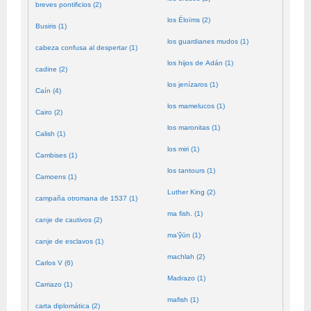
breves pontificios (2)
los Éloïms (2)
Busiris (1)
los guardianes mudos (1)
cabeza confusa al despertar (1)
los hijos de Adán (1)
cadine (2)
los jenízaros (1)
Caín (4)
los mamelucos (1)
Cairo (2)
los maronitas (1)
Calish (1)
los miri (1)
Cambises (1)
los tantours (1)
Camoens (1)
Luther King (2)
campaña otromana de 1537 (1)
ma fish. (1)
canje de cautivos (2)
ma’ŷūn (1)
canje de esclavos (1)
machlah (2)
Carlos V (6)
Madrazo (1)
Carriazo (1)
mafish (1)
carta diplomática (2)