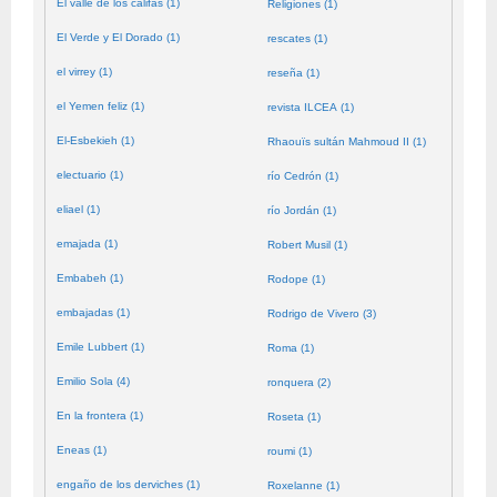
El valle de los califas (1)
Religiones (1)
El Verde y El Dorado (1)
rescates (1)
el virrey (1)
reseña (1)
el Yemen feliz (1)
revista ILCEA (1)
El-Esbekieh (1)
Rhaouïs sultán Mahmoud II (1)
electuario (1)
río Cedrón (1)
eliael (1)
río Jordán (1)
emajada (1)
Robert Musil (1)
Embabeh (1)
Rodope (1)
embajadas (1)
Rodrigo de Vivero (3)
Emile Lubbert (1)
Roma (1)
Emilio Sola (4)
ronquera (2)
En la frontera (1)
Roseta (1)
Eneas (1)
roumi (1)
engaño de los derviches (1)
Roxelanne (1)