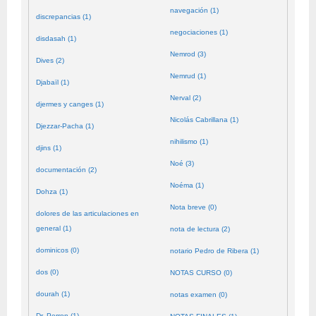
navegación (1)
discrepancias (1)
negociaciones (1)
disdasah (1)
Nemrod (3)
Dives (2)
Nemrud (1)
Djabaïl (1)
Nerval (2)
djermes y canges (1)
Nicolás Cabrillana (1)
Djezzar-Pacha (1)
nihilismo (1)
djins (1)
Noé (3)
documentación (2)
Noéma (1)
Dohza (1)
Nota breve (0)
dolores de las articulaciones en
general (1)
nota de lectura (2)
dominicos (0)
notario Pedro de Ribera (1)
dos (0)
NOTAS CURSO (0)
dourah (1)
notas examen (0)
Dr. Perron (1)