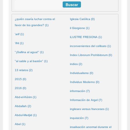
Buscar
¿quién osaría luchar contra el
Iglesia Católica (0)
favor de los grandes? (1)
il Giorgione (1)
'arif (1)
iLUSTRE FREGONA (1)
'ifrit (1)
inconvenientes del celibato (1)
"¡Gallina al agua!" (1)
Index Librorum Prohibitorum (0)
"al sable y al bastón" (1)
indios (2)
13 relatos (2)
Individualismo (0)
2015 (0)
Individuo Moderno (0)
2016 (0)
información (7)
Abd-el-Kérim (1)
Información de Argel (7)
Abdallah (2)
ingleses versus franceses (1)
Abdul-Medjid (1)
inquisición (7)
Abel (1)
insalivación anormal durante el