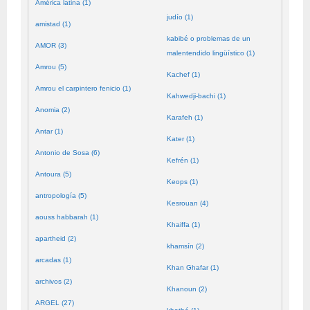
América latina (1)
judío (1)
amistad (1)
kabibé o problemas de un
AMOR (3)
malentendido lingüístico (1)
Amrou (5)
Kachef (1)
Amrou el carpintero fenicio (1)
Kahwedji-bachi (1)
Anomia (2)
Karafeh (1)
Antar (1)
Kater (1)
Antonio de Sosa (6)
Kefrén (1)
Antoura (5)
Keops (1)
antropología (5)
Kesrouan (4)
aouss habbarah (1)
Khaiffa (1)
apartheid (2)
khamsín (2)
arcadas (1)
Khan Ghafar (1)
archivos (2)
Khanoun (2)
ARGEL (27)