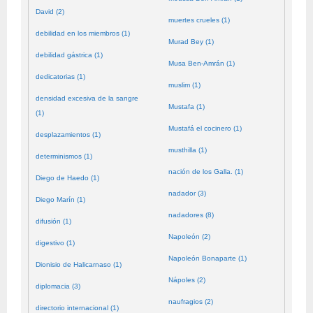
David (2)
muertes crueles (1)
debilidad en los miembros (1)
Murad Bey (1)
debilidad gástrica (1)
Musa Ben-Amrán (1)
dedicatorias (1)
muslim (1)
densidad excesiva de la sangre
Mustafa (1)
(1)
Mustafá el cocinero (1)
desplazamientos (1)
musthilla (1)
determinismos (1)
nación de los Galla. (1)
Diego de Haedo (1)
nadador (3)
Diego Marín (1)
nadadores (8)
difusión (1)
Napoleón (2)
digestivo (1)
Napoleón Bonaparte (1)
Dionisio de Halicarnaso (1)
Nápoles (2)
diplomacia (3)
naufragios (2)
directorio internacional (1)