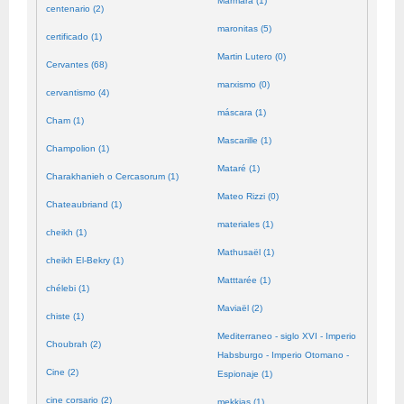
Mármara (1)
centenario (2)
maronitas (5)
certificado (1)
Martin Lutero (0)
Cervantes (68)
marxismo (0)
cervantismo (4)
máscara (1)
Cham (1)
Mascarille (1)
Champolion (1)
Mataré (1)
Charakhanieh o Cercasorum (1)
Mateo Rizzi (0)
Chateaubriand (1)
materiales (1)
cheikh (1)
Mathusaël (1)
cheikh El-Bekry (1)
Matttarée (1)
chélebi (1)
Maviaël (2)
chiste (1)
Mediterraneo - siglo XVI - Imperio
Choubrah (2)
Habsburgo - Imperio Otomano -
Cine (2)
Espionaje (1)
cine corsario (2)
mekkias (1)