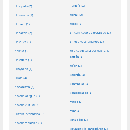
Turquía (1)
Heliópolis (2)
Uchalí (3)
Hémiarites (1)
Ulises (2)
Henoch (1)
un certificado de moralidad (1)
Henochia (2)
un equívoco amoroso (1)
Hércules (1)
Una coquetería del viajero: la
herejía (3)
caffiéh (1)
Herodoto (1)
Uríah (1)
Himyaríes (1)
valentía (1)
Hiram (3)
vehmaniah (1)
hispanismo (3)
ventosidades (1)
historia antigua (1)
Viajes (7)
historia cultural (3)
Vilar (1)
Historia económica (0)
vista débil (1)
historia y opinión (1)
visualización cartográfica (1)