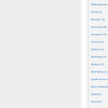
Balkis-Makeda 
bamia (1)
Banaïas. (1)
bancarrota (0)
banqueros (1)
barbarie (1)
barbarín (1)
Barbarroja (2)
Barkouk (1)
Barthélemy (1)
batalla de las 
Batn-el-Bakara
Battal (1)
Beirut (2)