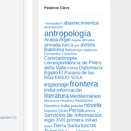
Palabras Clave
abastecimientos
"mohaddisin"
anarquismo
antropología
Arabia
Argel
armada
Argelia
avisos
armada turca
arte
Babilonia
Barbarroja
cautivos
Cervantes
Comercio
Constantinopla
correspondencia de Pietro
della Valle
Diplomacia
corso
Egipto
El Paraiso de las
Islas
EMILIO SOLA
frontera
espionaje
India
información
literatura
Mediterráneo
Nadadores
Monarquía Hispánica
novela
Narrativa árabe popular
Persia
Orán
Nápoles
poesía
Servicios de Información
güístico (1)
siglo XVII primera mitad
turcos
Tierra Santa
teatro
Turquía