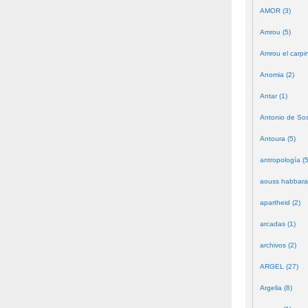
AMOR (3)
Amrou (5)
Amrou el carpin
Anomia (2)
Antar (1)
Antonio de Sos
Antoura (5)
antropología (5
aouss habbara
apartheid (2)
arcadas (1)
archivos (2)
ARGEL (27)
Argelia (8)