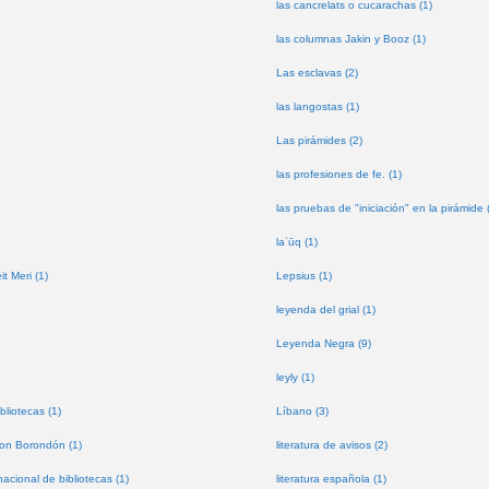
las cancrelats o cucarachas (1)
las columnas Jakin y Booz (1)
Las esclavas (2)
las langostas (1)
Las pirámides (2)
las profesiones de fe. (1)
las pruebas de "iniciación" en la pirámide 
laʿūq (1)
t Meri (1)
Lepsius (1)
leyenda del grial (1)
Leyenda Negra (9)
leyly (1)
bliotecas (1)
Líbano (3)
don Borondón (1)
literatura de avisos (2)
nacional de bibliotecas (1)
literatura española (1)