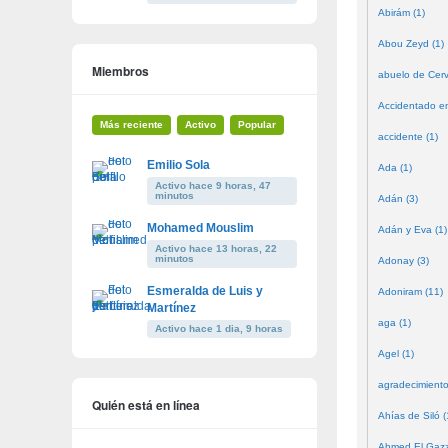
Abirám (1)
Abou Zeyd (1)
Miembros
abuelo de Cerv
Accidentado en
Más reciente
Activo
Popular
accidente (1)
Emilio Sola
Ada (1)
Activo hace 9 horas, 47
minutos
Adán (3)
Mohamed Mouslim
Adán y Eva (1)
Activo hace 13 horas, 22
minutos
Adonay (3)
Esmeralda de Luis y
Adoniram (11)
Martínez
aga (1)
Activo hace 1 dia, 9 horas
Agel (1)
agradecimiento
Quién está en línea
Ahías de Siló (
Ahmed El Gazze