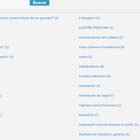
uchar contra el favor de los grandes? (1)
il Giorgione (1)
iLUSTRE FREGONA (1)
inconvenientes del celibato (1)
a!" (1)
Index Librorum Prohibitorum (0)
astón" (1)
indios (2)
Individualismo (0)
Individuo Moderno (0)
información (7)
)
Información de Argel (7)
ingleses versus franceses (1)
1)
inquisición (7)
insalivación anormal durante el sueño (1)
insuficiencia hepática y gástrica (1)