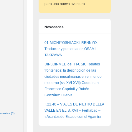
para una nueva aventura.
Novedades
01-MICHIYOSHI AOKI: RENNYO.
Traductor y presentador, OSAMI
TAKIZAWA
DIPLOINMED del IH-CSIC Relatos
fronterizos: la descripción de las
ciudades musulmanas en el mundo
moderno (ss. XVI-XVII) Coordinan
Francesco Caprioli y Rubén
González Cuerva
II.22.40 – VIAJES DE PIETRO DELLA
VALLE EN EL S. XVII – Ferhabad –
rvantes (0)
«Asuntos de Estado con el Agamir»