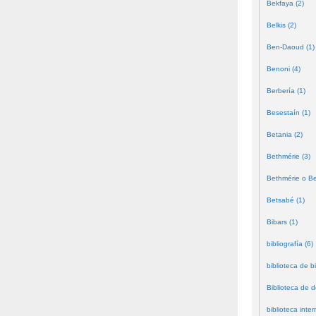
Bekfaya (2)
Belkis (2)
Ben-Daoud (1)
Benoni (4)
Berbería (1)
Besestaín (1)
Betania (2)
Bethmérie (3)
Bethmérie o Bei
Betsabé (1)
Bibars (1)
bibliografía (6)
biblioteca de bi
Biblioteca de 
biblioteca inter