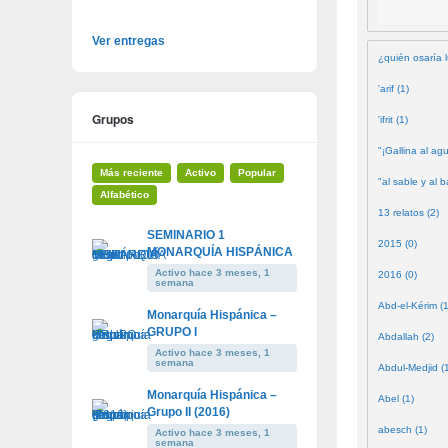
Ver entregas
¿quién osaría l
'arif (1)
Grupos
'ifrit (1)
"¡Gallina al agu
Más reciente
Activo
Popular
"al sable y al b
Alfabético
13 relatos (2)
SEMINARIO 1
2015 (0)
MONARQUÍA HISPÁNICA
Activo hace 3 meses, 1
2016 (0)
semana
Abd-el-Kérim (1
Monarquía Hispánica –
GRUPO I
Abdallah (2)
Activo hace 3 meses, 1
semana
Abdul-Medjid (
Monarquía Hispánica –
Abel (1)
Grupo II (2016)
abesch (1)
Activo hace 3 meses, 1
semana