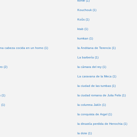
kohle (1)
Kouchouk (1)
Koûs (1)
ktab (1)
kumkan (1)
na cabeza cocida en un horno (1)
la Andriana de Terencio (1)
La barbería (1)
ro (2)
la cámara del rey (1)
La caravana de la Meca (1)
la ciudad de las tumbas (1)
 (1)
la ciudad romana de Julia Felix (1)
 (1)
la columna Jakín (1)
la conquista de Argel (1)
la dinastía perdida de Henochia (1)
la dote (1)