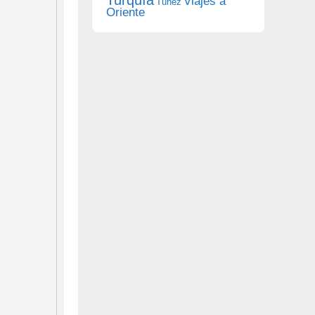
Viajes a
Túnez
Oriente