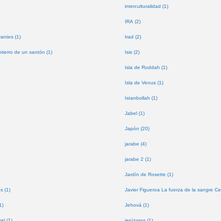
interculturalidad (1)
IRA (2)
antes (1)
Irad (2)
tierro de un santón (1)
Isis (2)
Isla de Roddah (1)
Isla de Venus (1)
Istanbollah (1)
Jabel (1)
Japón (20)
jarabe (4)
jarabe 2 (1)
Jardín de Rosette (1)
s (1)
Javier Figueroa La fuerza de la sangre Ce
1)
Jehová (1)
l (1)
jenízaros (1)