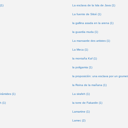
(1)
La esclava de la Isla de Java (1)
La fuente de Siloé (1)
la gallina asada en la arena (1)
la guardia muda (1)
La mansarde des artistes (1)
La Meca (1)
la montaña Kaf (1)
la poligamia (1)
la proposición: una esclava por un grumet
la Reina de la mañana (1)
pirámides (1)
La sirafeh (1)
h (1)
la torre de Fakardin (1)
Lamartine (1)
Lamec (2)