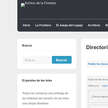
Inicio
La Frontera
El Juego del Legajo
Archivos
Bi
Buscar
Director
Todos los doc
El paraíso de las islas
Está viendo docu
Filtrar por:
Adju
Todas las semanas una entrega de
¿Tienes adjun
las historias del paraíso de las islas,
una utopía libertaria.
Buscar