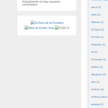
Actualmente no hay usuarios
conectados
aioua (1)
Akka (1)
Akliman (1)
Al-Taysir (1)
Al-Yami' (1)
Alejandro (1)
Ali (1)
Ali-Osmán (1)
almées (1)
Alpujarras (2)
alun (1)
América (6)
América latina 
amistad (1)