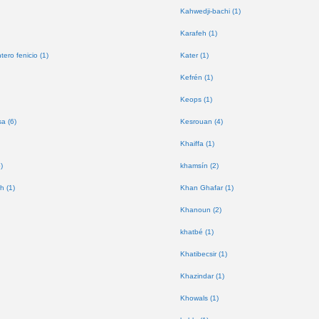
Kahwedji-bachi (1)
Karafeh (1)
tero fenicio (1)
Kater (1)
Kefrén (1)
Keops (1)
a (6)
Kesrouan (4)
Khaiffa (1)
)
khamsín (2)
h (1)
Khan Ghafar (1)
Khanoun (2)
khatbé (1)
Khatibecsir (1)
Khazindar (1)
Khowals (1)