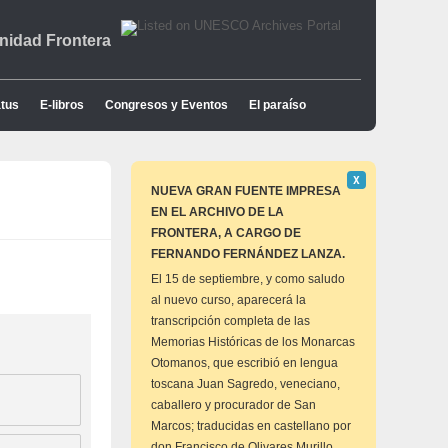
idad Frontera
tus
E-libros
Congresos y Eventos
El paraíso
Descartar
Χ
este
NUEVA GRAN FUENTE IMPRESA
aviso
EN EL ARCHIVO DE LA
FRONTERA, A CARGO DE
FERNANDO FERNÁNDEZ LANZA.
El 15 de septiembre, y como saludo
al nuevo curso, aparecerá la
transcripción completa de las
Memorias Históricas de los Monarcas
Otomanos, que escribió en lengua
toscana Juan Sagredo, veneciano,
caballero y procurador de San
Marcos; traducidas en castellano por
don Francisco de Olivares Murillo,