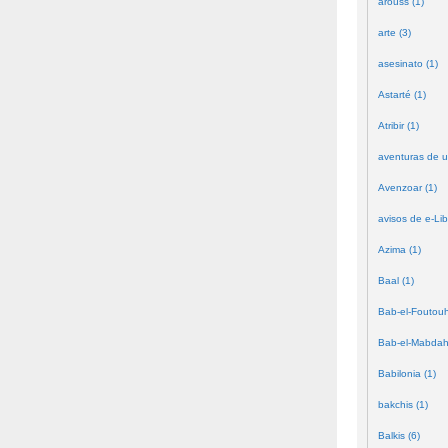
arouss (1)
arte (3)
asesinato (1)
Astarté (1)
Atribir (1)
aventuras de u
Avenzoar (1)
avisos de e-Lib
Azima (1)
Baal (1)
Bab-el-Foutouh
Bab-el-Mabdah
Babilonia (1)
bakchis (1)
Balkis (6)