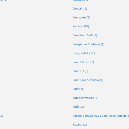
Jeovah (1)
Jerusalén (1)
jesuitas (10)
Jonathan Swift (1)
Joseph de Fonfrède (1)
Jsé y Zuleïka (1)
Juan Blanco (1)
Juan Gil (2)
Juan Luis Alzamora (1)
Jubal (1)
judeoconversos (2)
judío (1)
(1)
kabibé o problemas de un malentendido lin
Kachef (1)