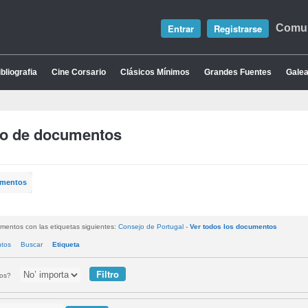
Entrar
Registrarse
Comun
bliografia
Cine Corsario
Clásicos Mínimos
Grandes Fuentes
Galea
io de documentos
umentos
mentos con las etiquetas siguientes:
Consejo de Portugal
-
Ver todos los documentos
ntos
Buscar
Etiqueta
tos?