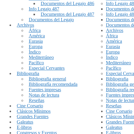
Documentos del Legajo 486
Info Legajo 4
Info Legajo 487
Documentos de
Documentos del Legajo 487
Info Legajo 4
Documentos del Legajo
Documentos de
Archivos
Documentos de
África
Archivos
América
África
Eurasia
América
Europa
Eurasia
Índico
Europa
Mediterráneo
Índico
Pacífico
Mediterráneo
Especial Cervantes
Pacífico
Bibliografia
Especial Cerva
Bibliografia general
Bibliografia
Bibliografía recomendada
Bibliografia ge
Fuentes impresas
Bibliografía 
Notas de lectura
Fuentes impre
Reseñas
Notas de lectu
Cine Corsario
Reseñas
Clásicos Mínimos
Cine Corsario
Grandes Fuentes
Clásicos Míni
Galeatus
Grandes Fuent
E-libros
Galeatus
Congresos y Eventos
E-libros