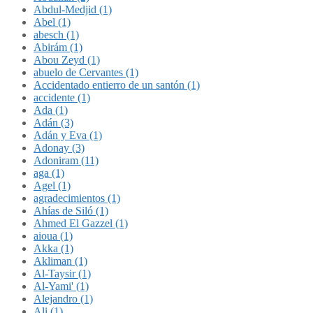
Abdul-Medjid (1)
Abel (1)
abesch (1)
Abirám (1)
Abou Zeyd (1)
abuelo de Cervantes (1)
Accidentado entierro de un santón (1)
accidente (1)
Ada (1)
Adán (3)
Adán y Eva (1)
Adonay (3)
Adoniram (11)
aga (1)
Agel (1)
agradecimientos (1)
Ahías de Siló (1)
Ahmed El Gazzel (1)
aioua (1)
Akka (1)
Akliman (1)
Al-Taysir (1)
Al-Yami' (1)
Alejandro (1)
Ali (1)