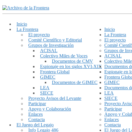
Inicio
La Frontera
Inicio
El proyecto
La Frontera
Comité Científico y Editorial
El proyecto
Grupos de Investigación
Comité Científ
ACISAL
Grupos de Inve
Colectivo Miles de Voces
ACISAL
Documentos de CMV
Colectivo Mile
Espionaje en los siglos XVI-XIX
Documentos 
Frontera Global
Espionaje en 
GIMEC
Frontera Globa
Documentos de GIMEC
GIMEC
LEA
Documentos 
SIECE
LEA
Proyecto Avisos del Levante
SIECE
Participar
Proyecto Aviso
Apoyo y Colaboración
Participar
Enlaces
Apoyo y Cola
Contacta
Enlaces
El Juego del Legajo
Contacta
Info Legajo 486
El Juego del L