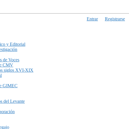
Entrar
Registrarse
ico y Editorial
stigación
s de Voces
de CMV
los siglos XVI-XIX
l
de GIMEC
s del Levante
boración
egajo