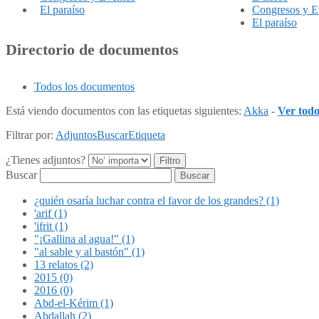
El paraíso
Congresos y E
El paraíso
Directorio de documentos
Todos los documentos
Está viendo documentos con las etiquetas siguientes:
Akka
-
Ver todo
Filtrar por:
Adjuntos
Buscar
Etiqueta
¿Tienes adjuntos?
Buscar
¿quién osaría luchar contra el favor de los grandes? (1)
'arif (1)
'ifrit (1)
"¡Gallina al agua!" (1)
"al sable y al bastón" (1)
13 relatos (2)
2015 (0)
2016 (0)
Abd-el-Kérim (1)
Abdallah (2)