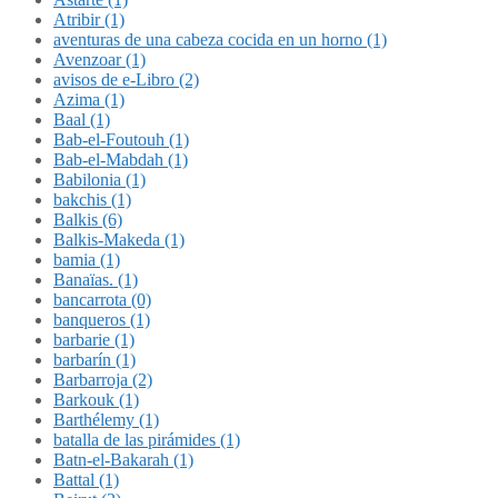
Atribir (1)
aventuras de una cabeza cocida en un horno (1)
Avenzoar (1)
avisos de e-Libro (2)
Azima (1)
Baal (1)
Bab-el-Foutouh (1)
Bab-el-Mabdah (1)
Babilonia (1)
bakchis (1)
Balkis (6)
Balkis-Makeda (1)
bamia (1)
Banaïas. (1)
bancarrota (0)
banqueros (1)
barbarie (1)
barbarín (1)
Barbarroja (2)
Barkouk (1)
Barthélemy (1)
batalla de las pirámides (1)
Batn-el-Bakarah (1)
Battal (1)