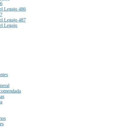
86
l Legajo 486
87
l Legajo 487
l Legajo
ntes
neral
recomendada
sas
ra
mos
es