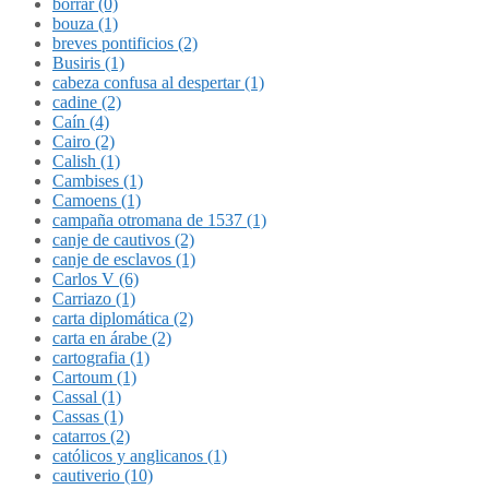
borrar (0)
bouza (1)
breves pontificios (2)
Busiris (1)
cabeza confusa al despertar (1)
cadine (2)
Caín (4)
Cairo (2)
Calish (1)
Cambises (1)
Camoens (1)
campaña otromana de 1537 (1)
canje de cautivos (2)
canje de esclavos (1)
Carlos V (6)
Carriazo (1)
carta diplomática (2)
carta en árabe (2)
cartografia (1)
Cartoum (1)
Cassal (1)
Cassas (1)
catarros (2)
católicos y anglicanos (1)
cautiverio (10)