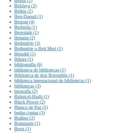
Beirut (2)
Bekfaya (2)
Belkis (2)
Ben-Daoud (1)
Benoni (4)
Berbería (1)
Besestaín (1)
Betania (2)
Bethmérie (3)
Bethmérie o Beit Meri (1)
Betsabé (1)
Bibars (1)
bibliografía (6)
biblioteca de bibliotecas (1)
Biblioteca de don Borondón (1)
biblioteca internacional de bibliotecas (1)
bibliotecas (3)
biografía (2)
Birket-el-Hadji (1)
Black Power (2)
Blanco de Paz (5)
bodas coptas (3)
Bodino (2)
Bonaparte (1)
Booz (1)