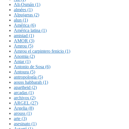
Ali-Osmán (1)
almées (1)
Alpujarras (2)
alun (1)
América (6)
América latina (1)
amistad (1)
AMOR (3)
Amrou (5)
Amrou el carpintero fenicio (1)
Anomia (2)
Antar (1)
Antonio de Sosa (6)
Antoura (5)
antropología (5)
aouss habbarah (1)
apartheid (2)
arcadas (1)
archivos (2)
ARGEL (27)
Argelia (8)
arouss (1)
arte (3)
asesinato (1)
Astarté (1)