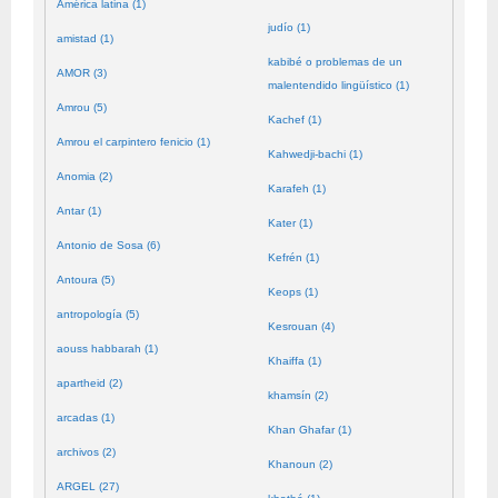
América latina (1)
judío (1)
amistad (1)
kabibé o problemas de un
AMOR (3)
malentendido lingüístico (1)
Amrou (5)
Kachef (1)
Amrou el carpintero fenicio (1)
Kahwedji-bachi (1)
Anomia (2)
Karafeh (1)
Antar (1)
Kater (1)
Antonio de Sosa (6)
Kefrén (1)
Antoura (5)
Keops (1)
antropología (5)
Kesrouan (4)
aouss habbarah (1)
Khaiffa (1)
apartheid (2)
khamsín (2)
arcadas (1)
Khan Ghafar (1)
archivos (2)
Khanoun (2)
ARGEL (27)