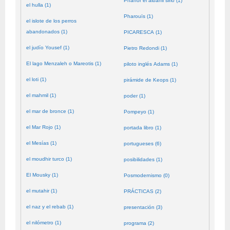
Phanor el albañil sirio (1)
el hulla (1)
Pharouïs (1)
el islote de los perros
abandonados (1)
PICARESCA (1)
el judío Yousef (1)
Pietro Redondi (1)
El lago Menzaleh o Mareotis (1)
piloto inglés Adams (1)
el loti (1)
pirámide de Keops (1)
el mahmil (1)
poder (1)
el mar de bronce (1)
Pompeyo (1)
el Mar Rojo (1)
portada libro (1)
el Mesías (1)
portugueses (6)
el moudhir turco (1)
posibilidades (1)
El Mousky (1)
Posmodernismo (0)
el mutahir (1)
PRÁCTICAS (2)
el naz y el rebab (1)
presentación (3)
el nilómetro (1)
programa (2)