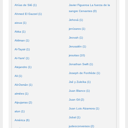
Ahías de Siló (1)
Javier Figueroa La fuerza de la
sangre Cervantes (0)
Ahmed El Gazzel (1)
Jehová (1)
aioua (1)
jenízaros (1)
Akka (1)
Jeovah (1)
Akliman (1)
Jerusalén (1)
Al-Taysir (1)
jesuitas (10)
Al-Yami' (1)
Jonathan Swift (1)
Alejandro (1)
Joseph de Fonfrède (1)
Ali (1)
Jsé y Zuleïka (1)
Ali-Osmán (1)
Juan Blanco (1)
almées (1)
Juan Gil (2)
Alpujarras (2)
Juan Luis Alzamora (1)
alun (1)
Jubal (1)
América (6)
judeoconversos (2)