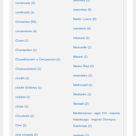
Mármara (1)
centenario (2)
maronitas (5)
certificado (1)
Martin Lutero (0)
Cervantes (68)
marxismo (0)
cervantismo (4)
máscara (1)
Cham (1)
Mascarille (1)
Champolion (1)
Mataré (1)
Charakhanieh o Cercasorum (1)
Mateo Rizzi (0)
Chateaubriand (1)
materiales (1)
cheikh (1)
Mathusaël (1)
cheikh El-Bekry (1)
Matttarée (1)
chélebi (1)
Maviaël (2)
chiste (1)
Mediterraneo - siglo XVI - Imperio
Choubrah (2)
Habsburgo - Imperio Otomano -
Cine (2)
Espionaje (1)
cine corsario (2)
mekkias (1)