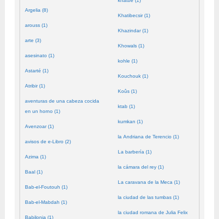
khatbé (1)
Argelia (8)
Khatibecsir (1)
arouss (1)
Khazindar (1)
arte (3)
Khowals (1)
asesinato (1)
kohle (1)
Astarté (1)
Kouchouk (1)
Atribir (1)
Koûs (1)
aventuras de una cabeza cocida
ktab (1)
en un horno (1)
kumkan (1)
Avenzoar (1)
la Andriana de Terencio (1)
avisos de e-Libro (2)
La barbería (1)
Azima (1)
la cámara del rey (1)
Baal (1)
La caravana de la Meca (1)
Bab-el-Foutouh (1)
la ciudad de las tumbas (1)
Bab-el-Mabdah (1)
la ciudad romana de Julia Felix
Babilonia (1)