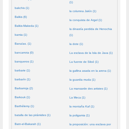
(1)
bakchis (1)
la columna Jakín (1)
Balkis (6)
la conquista de Argel (1)
Balkis-Makeda (1)
la dinastía perdida de Henochia
bamia (1)
(1)
Banaïas. (1)
la dote (1)
bancarrota (0)
La esclava de la Isla de Java (1)
banqueros (1)
La fuente de Siloé (1)
barbarie (1)
la gallina asada en la arena (1)
barbarín (1)
la guardia muda (1)
Barbarroja (2)
La mansarde des artistes (1)
Barkouk (1)
La Meca (1)
Barthélemy (1)
la montaña Kaf (1)
batalla de las pirámides (1)
la poligamia (1)
Batn-el-Bakarah (1)
la proposición: una esclava por