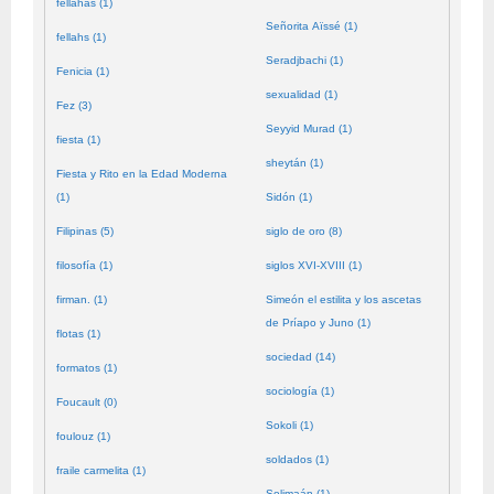
fellahas (1)
Señorita Aïssé (1)
fellahs (1)
Seradjbachi (1)
Fenicia (1)
sexualidad (1)
Fez (3)
Seyyid Murad (1)
fiesta (1)
sheytán (1)
Fiesta y Rito en la Edad Moderna
(1)
Sidón (1)
Filipinas (5)
siglo de oro (8)
filosofía (1)
siglos XVI-XVIII (1)
firman. (1)
Simeón el estilita y los ascetas
de Príapo y Juno (1)
flotas (1)
sociedad (14)
formatos (1)
sociología (1)
Foucault (0)
Sokoli (1)
foulouz (1)
soldados (1)
fraile carmelita (1)
Solimaán (1)