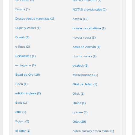
NOTAS FINALES (1)
Drusos (5)
NOTAS provisionales (0)
Drusos versus maronitas (1)
novela (12)
Dupin y Varner (1)
novela de caballería (1)
Durrah (1)
novela negra (1)
e-libros (2)
oasis de Ammón (1)
Eclesiastés (1)
obstrucciones (1)
ecologismo (1)
odaleuk (2)
Edad de Oro (16)
oficial prusiano (1)
Edén (1)
Okel de Jellab (1)
edición inglesa (2)
Okel. (1)
Édris (1)
Onías (1)
effrit (1)
opinión (6)
Egipto (2)
Orán (20)
el ajuar (1)
orden social y orden moral (1)