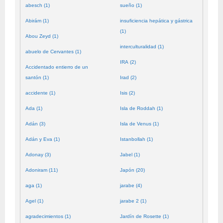
abesch (1)
sueño (1)
Abirám (1)
insuficiencia hepática y gástrica
(1)
Abou Zeyd (1)
interculturalidad (1)
abuelo de Cervantes (1)
IRA (2)
Accidentado entierro de un
santón (1)
Irad (2)
accidente (1)
Isis (2)
Ada (1)
Isla de Roddah (1)
Adán (3)
Isla de Venus (1)
Adán y Eva (1)
Istanbollah (1)
Adonay (3)
Jabel (1)
Adoniram (11)
Japón (20)
aga (1)
jarabe (4)
Agel (1)
jarabe 2 (1)
agradecimientos (1)
Jardín de Rosette (1)