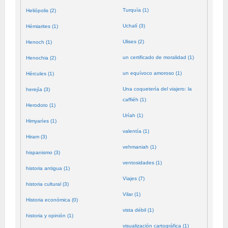
Turquía (1)
Heliópolis (2)
Uchalí (3)
Hémiarites (1)
Ulises (2)
Henoch (1)
un certificado de moralidad (1)
Henochia (2)
un equívoco amoroso (1)
Hércules (1)
Una coquetería del viajero: la
herejía (3)
caffiéh (1)
Herodoto (1)
Uríah (1)
Himyaríes (1)
valentía (1)
Hiram (3)
vehmaniah (1)
hispanismo (3)
ventosidades (1)
historia antigua (1)
Viajes (7)
historia cultural (3)
Vilar (1)
Historia económica (0)
vista débil (1)
historia y opinión (1)
visualización cartográfica (1)