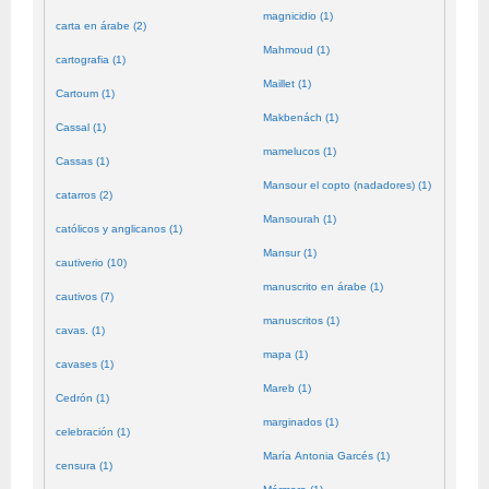
magnicidio (1)
carta en árabe (2)
Mahmoud (1)
cartografia (1)
Maillet (1)
Cartoum (1)
Makbenách (1)
Cassal (1)
mamelucos (1)
Cassas (1)
Mansour el copto (nadadores) (1)
catarros (2)
Mansourah (1)
católicos y anglicanos (1)
Mansur (1)
cautiverio (10)
manuscrito en árabe (1)
cautivos (7)
manuscritos (1)
cavas. (1)
mapa (1)
cavases (1)
Mareb (1)
Cedrón (1)
marginados (1)
celebración (1)
María Antonia Garcés (1)
censura (1)