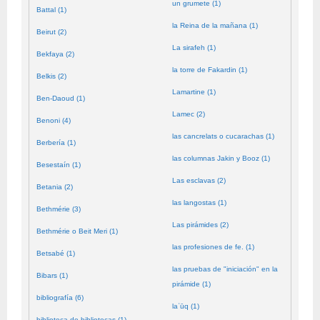
un grumete (1)
Battal (1)
la Reina de la mañana (1)
Beirut (2)
La sirafeh (1)
Bekfaya (2)
la torre de Fakardin (1)
Belkis (2)
Lamartine (1)
Ben-Daoud (1)
Lamec (2)
Benoni (4)
las cancrelats o cucarachas (1)
Berbería (1)
las columnas Jakin y Booz (1)
Besestaín (1)
Las esclavas (2)
Betania (2)
las langostas (1)
Bethmérie (3)
Las pirámides (2)
Bethmérie o Beit Meri (1)
las profesiones de fe. (1)
Betsabé (1)
las pruebas de "iniciación" en la
Bibars (1)
pirámide (1)
bibliografía (6)
laʿūq (1)
biblioteca de bibliotecas (1)