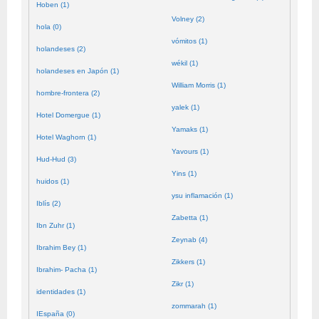
Hoben (1)
Volney (2)
hola (0)
vómitos (1)
holandeses (2)
wékil (1)
holandeses en Japón (1)
William Morris (1)
hombre-frontera (2)
yalek (1)
Hotel Domergue (1)
Yamaks (1)
Hotel Waghorn (1)
Yavours (1)
Hud-Hud (3)
Yins (1)
huidos (1)
ysu inflamación (1)
Iblís (2)
Zabetta (1)
Ibn Zuhr (1)
Zeynab (4)
Ibrahim Bey (1)
Zikkers (1)
Ibrahim- Pacha (1)
Zikr (1)
identidades (1)
zommarah (1)
IEspaña (0)