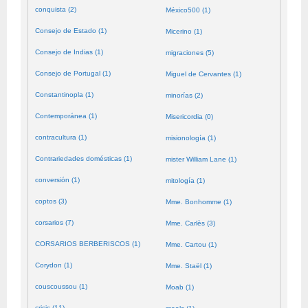
conquista (2)
México500 (1)
Consejo de Estado (1)
Micerino (1)
Consejo de Indias (1)
migraciones (5)
Consejo de Portugal (1)
Miguel de Cervantes (1)
Constantinopla (1)
minorías (2)
Contemporánea (1)
Misericordia (0)
contracultura (1)
misionología (1)
Contrariedades domésticas (1)
mister William Lane (1)
conversión (1)
mitología (1)
coptos (3)
Mme. Bonhomme (1)
corsarios (7)
Mme. Carlès (3)
CORSARIOS BERBERISCOS (1)
Mme. Cartou (1)
Corydon (1)
Mme. Staël (1)
couscoussou (1)
Moab (1)
crisis (11)