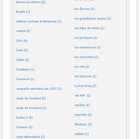
breves pontificios (2)
los Éloïms (2)
Busiris (1)
los guardianes mudos (1)
cabeza confusa al despertar (1)
los hijos de Adán (1)
cadine (2)
los jenízaros (1)
Caín (4)
los mamelucos (1)
Cairo (2)
los maronitas (1)
Calish (1)
los miri (1)
Cambises (1)
los tantours (1)
Camoens (1)
Luther King (2)
campaña otromana de 1537 (1)
ma fish. (1)
canje de cautivos (2)
ma’ŷūn (1)
canje de esclavos (1)
machlah (2)
Carlos V (6)
Madrazo (1)
Carriazo (1)
mafish (1)
carta diplomática (2)