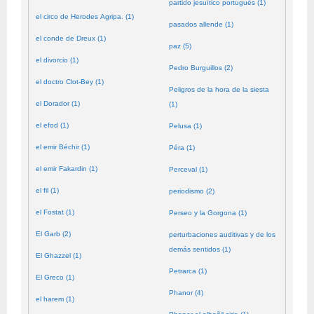
partido jesuítico portugués (1)
el circo de Herodes Agripa. (1)
pasados allende (1)
el conde de Dreux (1)
paz (5)
el divorcio (1)
Pedro Burguillos (2)
el doctro Clot-Bey (1)
Peligros de la hora de la siesta
el Dorador (1)
(1)
el efod (1)
Pelusa (1)
el emir Béchir (1)
Péra (1)
el emir Fakardin (1)
Perceval (1)
el fil (1)
periodismo (2)
el Fostat (1)
Perseo y la Gorgona (1)
El Garb (2)
perturbaciones auditivas y de los
demás sentidos (1)
El Ghazzel (1)
Petrarca (1)
El Greco (1)
Phanor (4)
el harem (1)