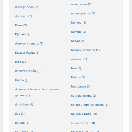
navegación (1)
discrepancias (1)
negociaciones (1)
disdasah (1)
Nemrod (3)
Dives (2)
Nemrud (1)
Djabaïl (1)
Nerval (2)
djermes y canges (1)
Nicolás Cabrillana (1)
Djezzar-Pacha (1)
nihilismo (1)
djins (1)
Noé (3)
documentación (2)
Noéma (1)
Dohza (1)
Nota breve (0)
dolores de las articulaciones en
general (1)
nota de lectura (2)
dominicos (0)
notario Pedro de Ribera (1)
dos (0)
NOTAS CURSO (0)
dourah (1)
notas examen (0)
Dr. Perron (1)