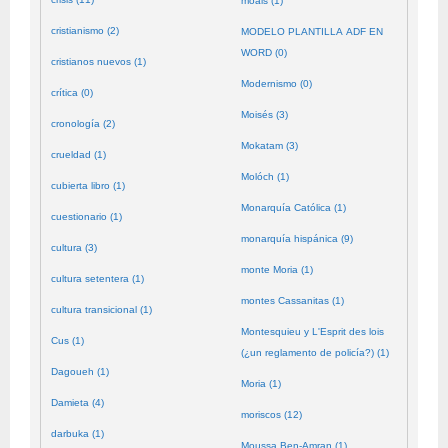
moals (1)
cristianismo (2)
MODELO PLANTILLA ADF EN
WORD (0)
cristianos nuevos (1)
Modernismo (0)
crítica (0)
Moisés (3)
cronología (2)
Mokatam (3)
crueldad (1)
Molóch (1)
cubierta libro (1)
Monarquía Católica (1)
cuestionario (1)
monarquía hispánica (9)
cultura (3)
monte Moria (1)
cultura setentera (1)
montes Cassanitas (1)
cultura transicional (1)
Montesquieu y L'Esprit des lois
Cus (1)
(¿un reglamento de policía?) (1)
Dagoueh (1)
Moria (1)
Damieta (4)
moriscos (12)
darbuka (1)
Moussa Ben-Amran (1)