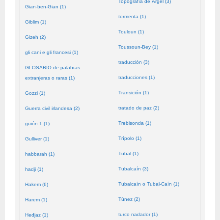
Topografía de Argel (3)
Gian-ben-Gian (1)
tormenta (1)
Giblim (1)
Touloun (1)
Gizeh (2)
Toussoun-Bey (1)
gli cani e gli francesi (1)
traducción (3)
GLOSARIO de palabras
traducciones (1)
extranjeras o raras (1)
Transición (1)
Gozzi (1)
tratado de paz (2)
Guerra civil irlandesa (2)
Trebisonda (1)
guión 1 (1)
Trípolo (1)
Gulliver (1)
Tubal (1)
habbarah (1)
Tubalcaín (3)
hadji (1)
Tubalcaín o Tubal-Caín (1)
Hakem (6)
Túnez (2)
Harem (1)
turco nadador (1)
Hedjaz (1)