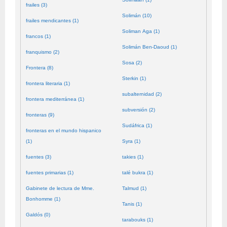
frailes (3)
Solimán (10)
frailes mendicantes (1)
Soliman Aga (1)
francos (1)
Solimán Ben-Daoud (1)
franquismo (2)
Sosa (2)
Frontera (8)
Sterkin (1)
frontera literaria (1)
subalternidad (2)
frontera mediterránea (1)
subversión (2)
fronteras (9)
Sudáfrica (1)
fronteras en el mundo hispanico
(1)
Syra (1)
fuentes (3)
takies (1)
fuentes primarias (1)
talé bukra (1)
Gabinete de lectura de Mme.
Talmud (1)
Bonhomme (1)
Tanis (1)
Galdós (0)
tarabouks (1)