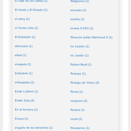
El valle de los califas (1)
Religiones (1)
El Verde y El Dorado (1)
rescates (1)
el virrey (1)
reseña (1)
el Yemen feliz (1)
revista ILCEA (1)
El-Esbekieh (1)
Rhaouïs sultán Mahmoud II (1)
electuario (1)
río Cedrón (1)
eliael (1)
río Jordán (1)
emajada (1)
Robert Musil (1)
Embabeh (1)
Rodope (1)
embajadas (1)
Rodrigo de Vivero (3)
Emile Lubbert (1)
Roma (1)
Emilio Sola (4)
ronquera (2)
En la frontera (1)
Roseta (1)
Eneas (1)
roumi (1)
engaño de los derviches (1)
Roxelanne (1)