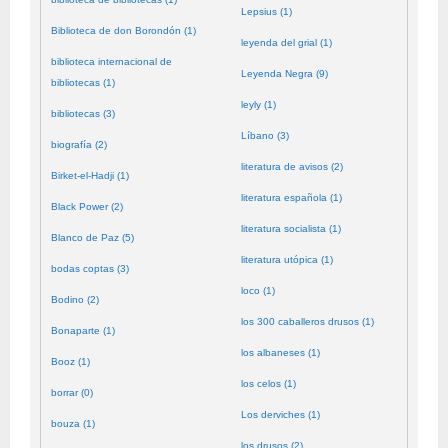
Lepsius (1)
Biblioteca de don Borondón (1)
leyenda del grial (1)
biblioteca internacional de
Leyenda Negra (9)
bibliotecas (1)
leyly (1)
bibliotecas (3)
Líbano (3)
biografía (2)
literatura de avisos (2)
Birket-el-Hadji (1)
literatura española (1)
Black Power (2)
literatura socialista (1)
Blanco de Paz (5)
literatura utópica (1)
bodas coptas (3)
loco (1)
Bodino (2)
los 300 caballeros drusos (1)
Bonaparte (1)
los albaneses (1)
Booz (1)
los celos (1)
borrar (0)
Los derviches (1)
bouza (1)
los drusos (2)