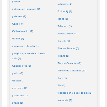
galeón (1)
tarbouche (2)
galeón San Francisco (1)
Tchiboukji (1)
galeones (2)
Tebas (1)
Galileo (0)
Telémaco (1)
Galileo herético (1)
temperamentos (1)
Gandhi (2)
Teócrito (1)
ganglios en el cuello (1)
Thomas Murner. (0)
ganglios que se alojan bajo la
Ticiano (1)
axila (1)
Tiempo Cervantes (0)
Gauttier d'Arc (1)
Tiempo de Cervantes (13)
genios (1)
Tifón (1)
Gessen (1)
Tiro (1)
ghavasies (1)
tocados por el dedo de dios (1)
ghawasies (1)
tolerancia (2)
ghazis (1)