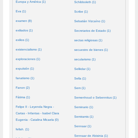
Europa y América (1)
Schibboleth (1)
Eva (1)
Scribe (1)
examen (8)
Sebatián Vizcaíno (1)
exiliados (1)
Secretarios de Estado (1)
exilios (1)
sectas religiosas (1)
existencialismo (1)
secuestro de bienes (1)
exploraciones (1)
secularismo (1)
expulsión (1)
Selikdar (1)
fanatismo (1)
Sella (1)
Fanon (2)
Sem (1)
Fátima (1)
Semenhoud o Sebennitus (1)
Felipe II - Leyenda Negra -
Seminario (1)
Cartas - Infantas - Isabel Clara
Semiramis (1)
Eugenia - Catalina Micaela (0)
Sennaar (1)
fellah. (1)
Sennaar de Abisinia (1)