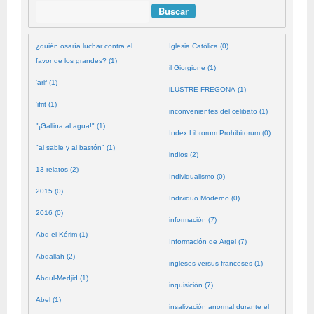
Buscar
¿quién osaría luchar contra el
Iglesia Católica (0)
favor de los grandes? (1)
il Giorgione (1)
'arif (1)
iLUSTRE FREGONA (1)
'ifrit (1)
inconvenientes del celibato (1)
"¡Gallina al agua!" (1)
Index Librorum Prohibitorum (0)
"al sable y al bastón" (1)
indios (2)
13 relatos (2)
Individualismo (0)
2015 (0)
Individuo Moderno (0)
2016 (0)
información (7)
Abd-el-Kérim (1)
Información de Argel (7)
Abdallah (2)
ingleses versus franceses (1)
Abdul-Medjid (1)
inquisición (7)
Abel (1)
insalivación anormal durante el