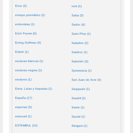
Enoc (2)
rumi (1)
ensayo poemático (2)
Saba (3)
entrevistas (1)
Sadoc (4)
Erich Fromm (0)
Saint Phar (1)
Erving Goffman (0)
Saladino (2)
Esbeh (1)
Salahoc (1)
esclavas blancas (1)
Salomón (3)
esclavas negras (1)
Samotracia (1)
esclavos (1)
San Juan de Acre (4)
Esna; Laïas y Aspasias (1)
Saqqarah (1)
España (17)
Sarahil (2)
especias (5)
Sartre (1)
essouad (1)
Saurid (1)
ESTAMBUL (10)
Sbrigani (1)