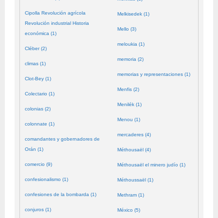
Cipolla Revolución agrícola
Melkisedek (1)
Revolución industrial Historia
Mello (3)
económica (1)
meloukia (1)
Cléber (2)
memoria (2)
climas (1)
memorias y representaciones (1)
Clot-Bey (1)
Menfis (2)
Colectario (1)
Menilék (1)
colonias (2)
Menou (1)
colonnate (1)
mercaderes (4)
comandantes y gobernadores de
Orán (1)
Méthousaël (4)
comercio (9)
Méthousaël el minero judío (1)
confesionalismo (1)
Méthoussaël (1)
confesiones de la bombarda (1)
Methram (1)
conjuros (1)
México (5)