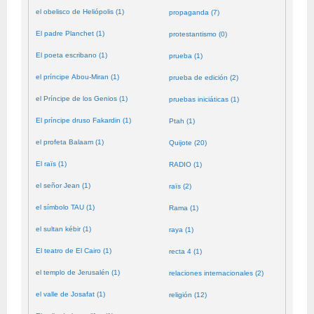
el obelisco de Heliópolis (1)
propaganda (7)
El padre Planchet (1)
protestantismo (0)
El poeta escribano (1)
prueba (1)
el príncipe Abou-Miran (1)
prueba de edición (2)
el Príncipe de los Genios (1)
pruebas iniciáticas (1)
El príncipe druso Fakardin (1)
Ptah (1)
el profeta Balaam (1)
Quijote (20)
El raïs (1)
RADIO (1)
el señor Jean (1)
raïs (2)
el símbolo TAU (1)
Rama (1)
el sultan kébir (1)
raya (1)
El teatro de El Cairo (1)
recta 4 (1)
el templo de Jerusalén (1)
relaciones internacionales (2)
el valle de Josafat (1)
religión (12)