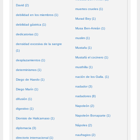
David (2)
muertes crueles (1)
debilidad en los miembros (1)
Murad Bey (1)
debilidad gástrica (1)
Musa Ben-Amrán (1)
dedicatorias (1)
muslim (1)
densidad excesiva de la sangre
Mustafa (1)
(1)
Mustafá el cocinero (1)
desplazamientos (1)
musthilla (1)
determinismos (1)
nación de los Galla. (1)
Diego de Haedo (1)
nadador (3)
Diego Marín (1)
nadadores (8)
difusión (1)
Napoleón (2)
digestivo (1)
Napoleón Bonaparte (1)
Dionisio de Halicarnaso (1)
Nápoles (2)
diplomacia (3)
naufragios (2)
directorio internacional (1)