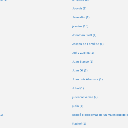
Jeovah (1)
Jerusalén (1)
jesuitas (10)
Jonathan Swift (1)
Joseph de Fonfrède (1)
Jsé y Zuleïka (1)
Juan Blanco (1)
Juan Gil (2)
Juan Luis Alzamora (1)
Jubal (1)
judeoconversos (2)
judío (1)
(1)
kabibé o problemas de un malentendido lin
Kachef (1)