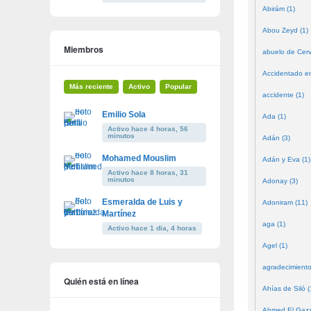
Abirám (1)
Abou Zeyd (1)
Miembros
abuelo de Cerv
Accidentado en
Más reciente
Activo
Popular
accidente (1)
Emilio Sola
Ada (1)
Activo hace 4 horas, 56
minutos
Adán (3)
Mohamed Mouslim
Adán y Eva (1)
Activo hace 8 horas, 31
minutos
Adonay (3)
Esmeralda de Luis y
Adoniram (11)
Martínez
aga (1)
Activo hace 1 dia, 4 horas
Agel (1)
agradecimiento
Quién está en línea
Ahías de Siló (
Ahmed El Gazze