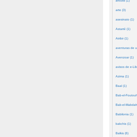
arouss (1)
arte (3)
asesinato (1)
Astarté (1)
Atribir (1)
aventuras de u
Avenzoar (1)
avisos de e-Lib
Azima (1)
Baal (1)
Bab-el-Foutouh
Bab-el-Mabdah
Babilonia (1)
bakchis (1)
Balkis (6)