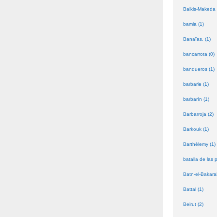
Balkis-Makeda 
bamia (1)
Banaïas. (1)
bancarrota (0)
banqueros (1)
barbarie (1)
barbarín (1)
Barbarroja (2)
Barkouk (1)
Barthélemy (1)
batalla de las 
Batn-el-Bakara
Battal (1)
Beirut (2)