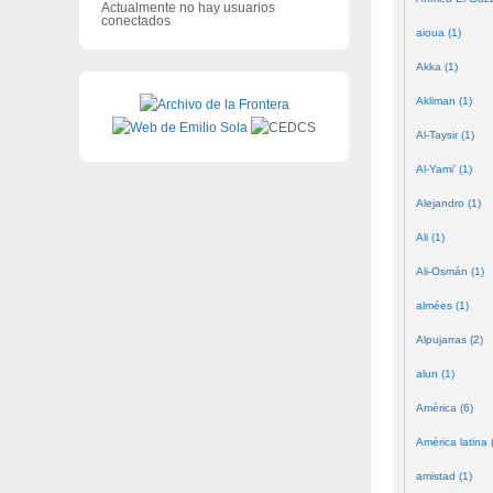
Actualmente no hay usuarios
conectados
aioua (1)
Akka (1)
Akliman (1)
Al-Taysir (1)
Al-Yami' (1)
Alejandro (1)
Ali (1)
Ali-Osmán (1)
almées (1)
Alpujarras (2)
alun (1)
América (6)
América latina 
amistad (1)