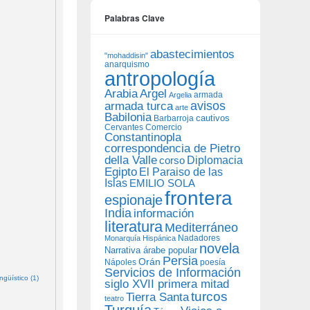
Palabras Clave
abastecimientos
"mohaddisin"
anarquismo
antropología
Arabia
Argel
armada
Argelia
avisos
armada turca
arte
Babilonia
Barbarroja
cautivos
Cervantes
Comercio
Constantinopla
correspondencia de Pietro
della Valle
Diplomacia
corso
Egipto
El Paraiso de las
Islas
EMILIO SOLA
frontera
espionaje
India
información
literatura
Mediterráneo
Nadadores
Monarquía Hispánica
novela
Narrativa árabe popular
Persia
Orán
Nápoles
poesía
Servicios de Información
güístico (1)
siglo XVII primera mitad
turcos
Tierra Santa
teatro
Turquía