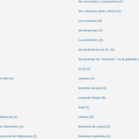
las cancrelats o cucarachas (1)
las columnas Jakin y Booz (1)
Las esclavas (2)
las langostas (1)
Las pirámides (2)
las profesiones de fe. (1)
las pruebas de "iniciación" en la pirámide 
laʿūq (1)
t Meri (1)
Lepsius (1)
leyenda del grial (1)
Leyenda Negra (9)
leyly (1)
bliotecas (1)
Líbano (3)
don Borondón (1)
literatura de avisos (2)
nacional de bibliotecas (1)
literatura española (1)