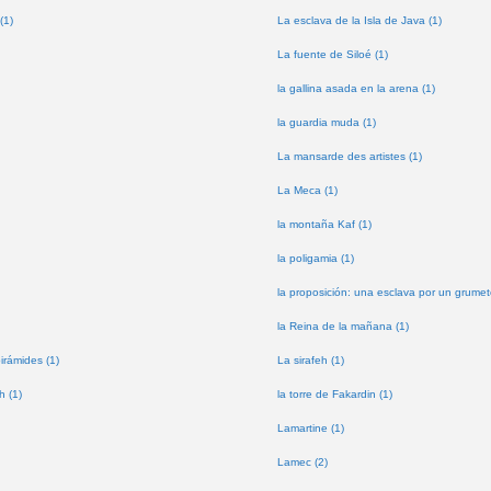
(1)
La esclava de la Isla de Java (1)
La fuente de Siloé (1)
la gallina asada en la arena (1)
la guardia muda (1)
La mansarde des artistes (1)
La Meca (1)
la montaña Kaf (1)
la poligamia (1)
la proposición: una esclava por un grumet
la Reina de la mañana (1)
pirámides (1)
La sirafeh (1)
h (1)
la torre de Fakardin (1)
Lamartine (1)
Lamec (2)