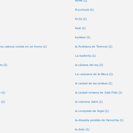
kohle (1)
Kouchouk (1)
Koûs (1)
ktab (1)
kumkan (1)
na cabeza cocida en un horno (1)
la Andriana de Terencio (1)
La barbería (1)
ro (2)
la cámara del rey (1)
La caravana de la Meca (1)
la ciudad de las tumbas (1)
 (1)
la ciudad romana de Julia Felix (1)
 (1)
la columna Jakín (1)
la conquista de Argel (1)
la dinastía perdida de Henochia (1)
la dote (1)