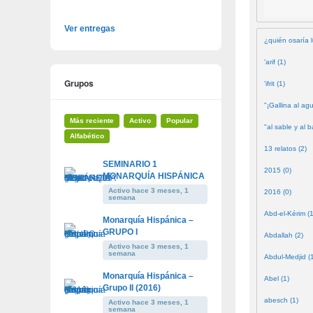
Ver entregas
¿quién osaría l
'arif (1)
Grupos
'ifrit (1)
"¡Gallina al agu
Más reciente
Activo
Popular
"al sable y al b
Alfabético
13 relatos (2)
SEMINARIO 1
2015 (0)
MONARQUÍA HISPÁNICA
Activo hace 3 meses, 1
2016 (0)
semana
Abd-el-Kérim (1
Monarquía Hispánica –
GRUPO I
Abdallah (2)
Activo hace 3 meses, 1
semana
Abdul-Medjid (
Monarquía Hispánica –
Abel (1)
Grupo II (2016)
abesch (1)
Activo hace 3 meses, 1
semana