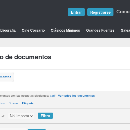
Entrar
Registrarse
Comun
bliografia
Cine Corsario
Clásicos Mínimos
Grandes Fuentes
Galea
io de documentos
umentos
mentos con las etiquetas siguientes:
\'arif
-
Ver todos los documentos
ntos
Buscar
Etiqueta
tos?