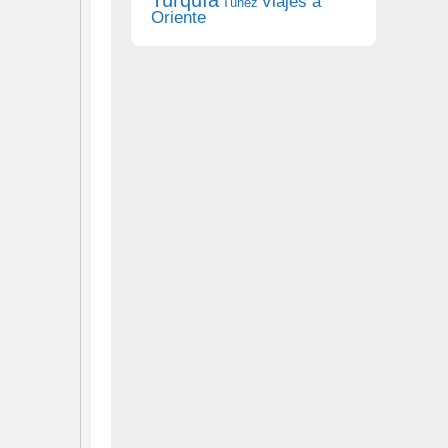
Viajes a
Túnez
Oriente