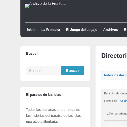
Inicio
La Frontera
El Juego del Legajo
Archivos
Bi
Buscar
Director
Todos los doc
El paraíso de las islas
Está viendo docu
Filtrar por:
Adju
Todas las semanas una entrega de
¿Tienes adjun
las historias del paraíso de las islas,
una utopía libertaria.
Buscar