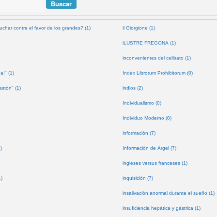
uchar contra el favor de los grandes? (1)
il Giorgione (1)
iLUSTRE FREGONA (1)
inconvenientes del celibato (1)
a!" (1)
Index Librorum Prohibitorum (0)
astón" (1)
indios (2)
Individualismo (0)
Individuo Moderno (0)
información (7)
)
Información de Argel (7)
ingleses versus franceses (1)
1)
inquisición (7)
insalivación anormal durante el sueño (1)
insuficiencia hepática y gástrica (1)