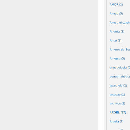
AMOR (3)
Amrou (5)
Amrou el carpin
Anomia (2)
Antar (1)
Antonio de Sos
Antoura (5)
antropología (5
aouss habbara
apartheid (2)
arcadas (1)
archivos (2)
ARGEL (27)
Argelia (8)