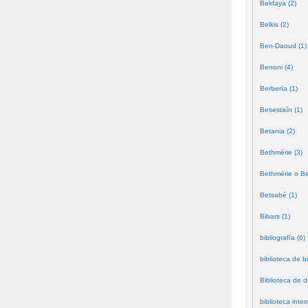
Bekfaya (2)
Belkis (2)
Ben-Daoud (1)
Benoni (4)
Berbería (1)
Besestaín (1)
Betania (2)
Bethmérie (3)
Bethmérie o Bei
Betsabé (1)
Bibars (1)
bibliografía (6)
biblioteca de bi
Biblioteca de 
biblioteca inter