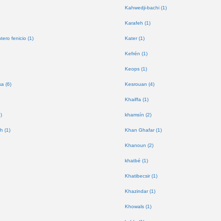
Kahwedji-bachi (1)
Karafeh (1)
tero fenicio (1)
Kater (1)
Kefrén (1)
Keops (1)
a (6)
Kesrouan (4)
Khaiffa (1)
)
khamsín (2)
h (1)
Khan Ghafar (1)
Khanoun (2)
khatbé (1)
Khatibecsir (1)
Khazindar (1)
Khowals (1)