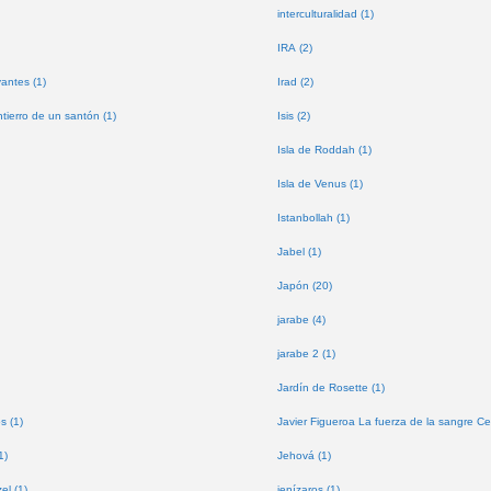
interculturalidad (1)
IRA (2)
antes (1)
Irad (2)
tierro de un santón (1)
Isis (2)
Isla de Roddah (1)
Isla de Venus (1)
Istanbollah (1)
Jabel (1)
Japón (20)
jarabe (4)
jarabe 2 (1)
Jardín de Rosette (1)
s (1)
Javier Figueroa La fuerza de la sangre Ce
1)
Jehová (1)
l (1)
jenízaros (1)