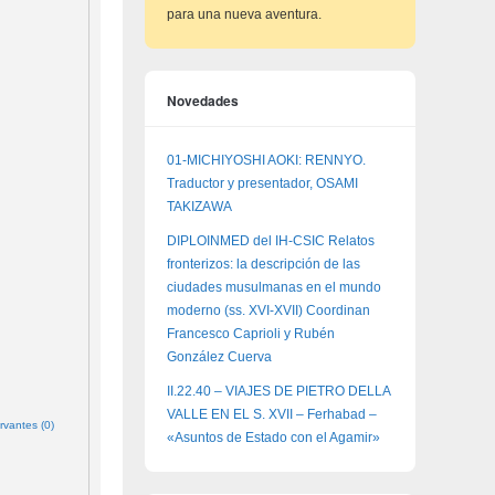
para una nueva aventura.
Novedades
01-MICHIYOSHI AOKI: RENNYO.
Traductor y presentador, OSAMI
TAKIZAWA
DIPLOINMED del IH-CSIC Relatos
fronterizos: la descripción de las
ciudades musulmanas en el mundo
moderno (ss. XVI-XVII) Coordinan
Francesco Caprioli y Rubén
González Cuerva
II.22.40 – VIAJES DE PIETRO DELLA
VALLE EN EL S. XVII – Ferhabad –
rvantes (0)
«Asuntos de Estado con el Agamir»