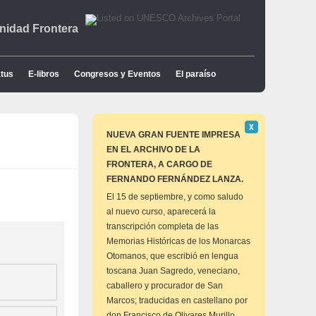
idad Frontera
tus
E-libros
Congresos y Eventos
El paraíso
Descartar
Χ
este
NUEVA GRAN FUENTE IMPRESA
aviso
EN EL ARCHIVO DE LA
FRONTERA, A CARGO DE
FERNANDO FERNÁNDEZ LANZA.
El 15 de septiembre, y como saludo
al nuevo curso, aparecerá la
transcripción completa de las
Memorias Históricas de los Monarcas
Otomanos, que escribió en lengua
toscana Juan Sagredo, veneciano,
caballero y procurador de San
Marcos; traducidas en castellano por
don Francisco de Olivares Murillo,