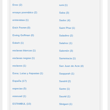
Enoc (2)
rumi (1)
ensayo poemático (2)
Saba (3)
entrevistas (1)
Sadoc (4)
Erich Fromm (0)
Saint Phar (1)
Erving Goffman (0)
Saladino (2)
Esbeh (1)
Salahoc (1)
esclavas blancas (1)
Salomón (3)
esclavas negras (1)
Samotracia (1)
esclavos (1)
San Juan de Acre (4)
Esna; Laïas y Aspasias (1)
Saqqarah (1)
España (17)
Sarahil (2)
especias (5)
Sartre (1)
essouad (1)
Saurid (1)
ESTAMBUL (10)
Sbrigani (1)