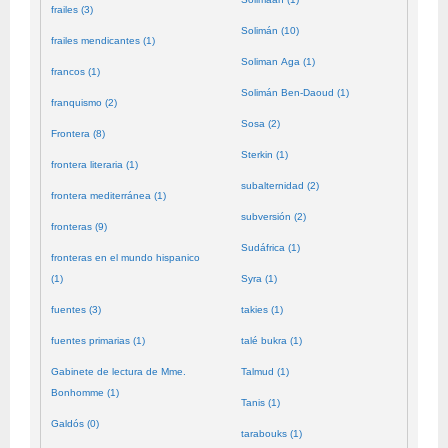
frailes (3)
Solimán (10)
frailes mendicantes (1)
Soliman Aga (1)
francos (1)
Solimán Ben-Daoud (1)
franquismo (2)
Sosa (2)
Frontera (8)
Sterkin (1)
frontera literaria (1)
subalternidad (2)
frontera mediterránea (1)
subversión (2)
fronteras (9)
Sudáfrica (1)
fronteras en el mundo hispanico
(1)
Syra (1)
fuentes (3)
takies (1)
fuentes primarias (1)
talé bukra (1)
Gabinete de lectura de Mme.
Talmud (1)
Bonhomme (1)
Tanis (1)
Galdós (0)
tarabouks (1)