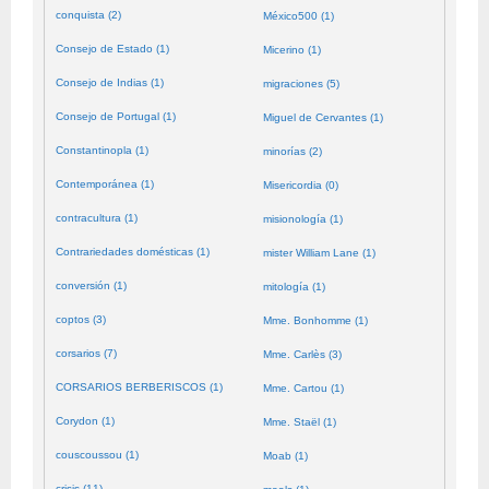
conquista (2)
México500 (1)
Consejo de Estado (1)
Micerino (1)
Consejo de Indias (1)
migraciones (5)
Consejo de Portugal (1)
Miguel de Cervantes (1)
Constantinopla (1)
minorías (2)
Contemporánea (1)
Misericordia (0)
contracultura (1)
misionología (1)
Contrariedades domésticas (1)
mister William Lane (1)
conversión (1)
mitología (1)
coptos (3)
Mme. Bonhomme (1)
corsarios (7)
Mme. Carlès (3)
CORSARIOS BERBERISCOS (1)
Mme. Cartou (1)
Corydon (1)
Mme. Staël (1)
couscoussou (1)
Moab (1)
crisis (11)