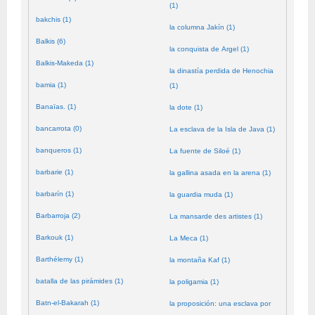
(1)
bakchis (1)
la columna Jakín (1)
Balkis (6)
la conquista de Argel (1)
Balkis-Makeda (1)
la dinastía perdida de Henochia
bamia (1)
(1)
Banaïas. (1)
la dote (1)
bancarrota (0)
La esclava de la Isla de Java (1)
banqueros (1)
La fuente de Siloé (1)
barbarie (1)
la gallina asada en la arena (1)
barbarín (1)
la guardia muda (1)
Barbarroja (2)
La mansarde des artistes (1)
Barkouk (1)
La Meca (1)
Barthélemy (1)
la montaña Kaf (1)
batalla de las pirámides (1)
la poligamia (1)
Batn-el-Bakarah (1)
la proposición: una esclava por