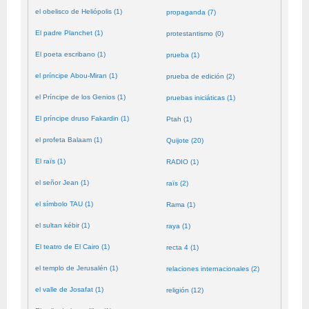
el obelisco de Heliópolis (1)
propaganda (7)
El padre Planchet (1)
protestantismo (0)
El poeta escribano (1)
prueba (1)
el príncipe Abou-Miran (1)
prueba de edición (2)
el Príncipe de los Genios (1)
pruebas iniciáticas (1)
El príncipe druso Fakardin (1)
Ptah (1)
el profeta Balaam (1)
Quijote (20)
El raïs (1)
RADIO (1)
el señor Jean (1)
raïs (2)
el símbolo TAU (1)
Rama (1)
el sultan kébir (1)
raya (1)
El teatro de El Cairo (1)
recta 4 (1)
el templo de Jerusalén (1)
relaciones internacionales (2)
el valle de Josafat (1)
religión (12)