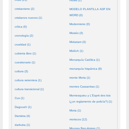
moals (1)
cristianismo (2)
MODELO PLANTILLA ADF EN
WORD (0)
cristianos nuevos (1)
Modernismo (0)
crítica (0)
Moisés (3)
cronología (2)
Mokatam (3)
crueldad (1)
Molóch (1)
cubierta libro (1)
Monarquía Católica (1)
cuestionario (1)
monarquía hispánica (9)
cultura (3)
monte Moria (1)
cultura setentera (1)
montes Cassanitas (1)
cultura transicional (1)
Montesquieu y L'Esprit des lois
Cus (1)
(¿un reglamento de policía?) (1)
Dagoueh (1)
Moria (1)
Damieta (4)
moriscos (12)
darbuka (1)
Moussa Ben-Amran (1)