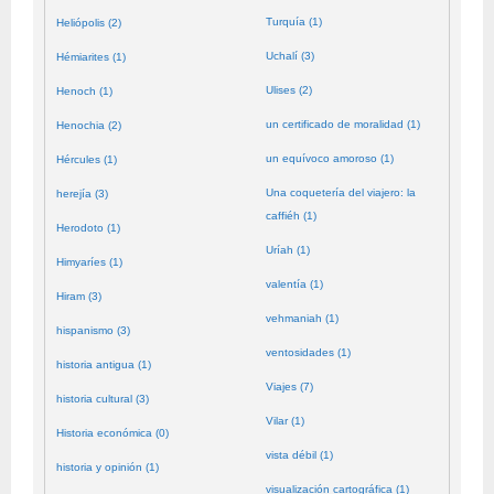
Turquía (1)
Heliópolis (2)
Uchalí (3)
Hémiarites (1)
Ulises (2)
Henoch (1)
un certificado de moralidad (1)
Henochia (2)
un equívoco amoroso (1)
Hércules (1)
Una coquetería del viajero: la
herejía (3)
caffiéh (1)
Herodoto (1)
Uríah (1)
Himyaríes (1)
valentía (1)
Hiram (3)
vehmaniah (1)
hispanismo (3)
ventosidades (1)
historia antigua (1)
Viajes (7)
historia cultural (3)
Vilar (1)
Historia económica (0)
vista débil (1)
historia y opinión (1)
visualización cartográfica (1)