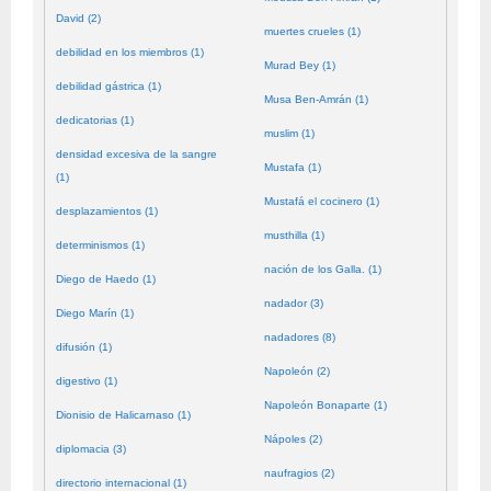
David (2)
muertes crueles (1)
debilidad en los miembros (1)
Murad Bey (1)
debilidad gástrica (1)
Musa Ben-Amrán (1)
dedicatorias (1)
muslim (1)
densidad excesiva de la sangre
Mustafa (1)
(1)
Mustafá el cocinero (1)
desplazamientos (1)
musthilla (1)
determinismos (1)
nación de los Galla. (1)
Diego de Haedo (1)
nadador (3)
Diego Marín (1)
nadadores (8)
difusión (1)
Napoleón (2)
digestivo (1)
Napoleón Bonaparte (1)
Dionisio de Halicarnaso (1)
Nápoles (2)
diplomacia (3)
naufragios (2)
directorio internacional (1)