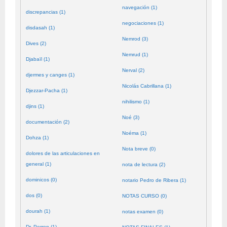
navegación (1)
discrepancias (1)
negociaciones (1)
disdasah (1)
Nemrod (3)
Dives (2)
Nemrud (1)
Djabaïl (1)
Nerval (2)
djermes y canges (1)
Nicolás Cabrillana (1)
Djezzar-Pacha (1)
nihilismo (1)
djins (1)
Noé (3)
documentación (2)
Noéma (1)
Dohza (1)
Nota breve (0)
dolores de las articulaciones en
general (1)
nota de lectura (2)
dominicos (0)
notario Pedro de Ribera (1)
dos (0)
NOTAS CURSO (0)
dourah (1)
notas examen (0)
Dr. Perron (1)