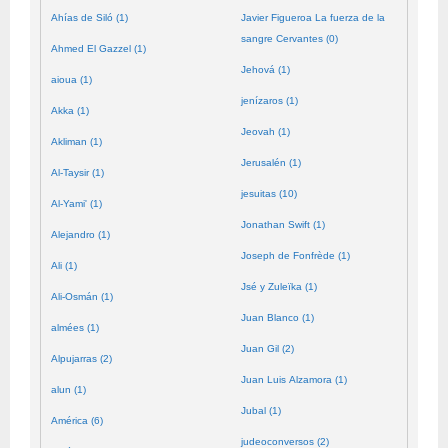
Ahías de Siló (1)
Javier Figueroa La fuerza de la
sangre Cervantes (0)
Ahmed El Gazzel (1)
Jehová (1)
aioua (1)
jenízaros (1)
Akka (1)
Jeovah (1)
Akliman (1)
Jerusalén (1)
Al-Taysir (1)
jesuitas (10)
Al-Yami' (1)
Jonathan Swift (1)
Alejandro (1)
Joseph de Fonfrède (1)
Ali (1)
Jsé y Zuleïka (1)
Ali-Osmán (1)
Juan Blanco (1)
almées (1)
Juan Gil (2)
Alpujarras (2)
Juan Luis Alzamora (1)
alun (1)
Jubal (1)
América (6)
judeoconversos (2)