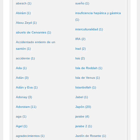
abesch (1)
sueño (1)
Abirám (1)
insuficiencia hepática y gástrica
(1)
Abou Zeyd (1)
interculturalidad (1)
abuelo de Cervantes (1)
IRA (2)
Accidentado entierro de un
santón (1)
Irad (2)
accidente (1)
Isis (2)
Ada (1)
Isla de Roddah (1)
Adán (3)
Isla de Venus (1)
Adán y Eva (1)
Istanbollah (1)
Adonay (3)
Jabel (1)
Adoniram (11)
Japón (20)
aga (1)
jarabe (4)
Agel (1)
jarabe 2 (1)
agradecimientos (1)
Jardín de Rosette (1)