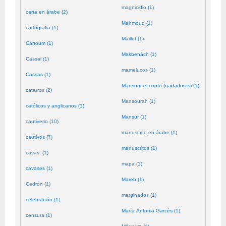
magnicidio (1)
carta en árabe (2)
Mahmoud (1)
cartografia (1)
Maillet (1)
Cartoum (1)
Makbenách (1)
Cassal (1)
mamelucos (1)
Cassas (1)
Mansour el copto (nadadores) (1)
catarros (2)
Mansourah (1)
católicos y anglicanos (1)
Mansur (1)
cautiverio (10)
manuscrito en árabe (1)
cautivos (7)
manuscritos (1)
cavas. (1)
mapa (1)
cavases (1)
Mareb (1)
Cedrón (1)
marginados (1)
celebración (1)
María Antonia Garcés (1)
censura (1)