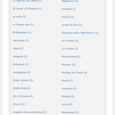
El valle de los califas (1)
Religiones (1)
El Verde y El Dorado (1)
rescates (1)
el virrey (1)
reseña (1)
el Yemen feliz (1)
revista ILCEA (1)
El-Esbekieh (1)
Rhaouïs sultán Mahmoud II (1)
electuario (1)
río Cedrón (1)
eliael (1)
río Jordán (1)
emajada (1)
Robert Musil (1)
Embabeh (1)
Rodope (1)
embajadas (1)
Rodrigo de Vivero (3)
Emile Lubbert (1)
Roma (1)
Emilio Sola (4)
ronquera (2)
En la frontera (1)
Roseta (1)
Eneas (1)
roumi (1)
engaño de los derviches (1)
Roxelanne (1)