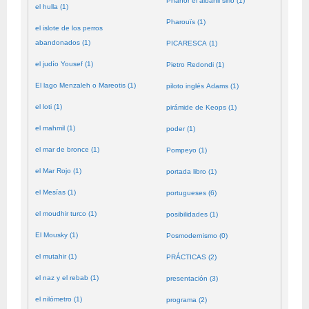
Phanor el albañil sirio (1)
el hulla (1)
Pharouïs (1)
el islote de los perros
abandonados (1)
PICARESCA (1)
el judío Yousef (1)
Pietro Redondi (1)
El lago Menzaleh o Mareotis (1)
piloto inglés Adams (1)
el loti (1)
pirámide de Keops (1)
el mahmil (1)
poder (1)
el mar de bronce (1)
Pompeyo (1)
el Mar Rojo (1)
portada libro (1)
el Mesías (1)
portugueses (6)
el moudhir turco (1)
posibilidades (1)
El Mousky (1)
Posmodernismo (0)
el mutahir (1)
PRÁCTICAS (2)
el naz y el rebab (1)
presentación (3)
el nilómetro (1)
programa (2)