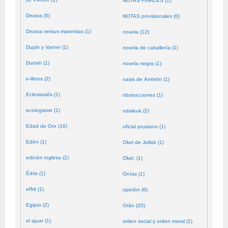
NOTAS FINALES (1)
Drusos (5)
NOTAS provisionales (0)
Drusos versus maronitas (1)
novela (12)
Dupin y Varner (1)
novela de caballería (1)
Durrah (1)
novela negra (1)
e-libros (2)
oasis de Ammón (1)
Eclesiastés (1)
obstrucciones (1)
ecologismo (1)
odaleuk (2)
Edad de Oro (16)
oficial prusiano (1)
Edén (1)
Okel de Jellab (1)
edición inglesa (2)
Okel. (1)
Édris (1)
Onías (1)
effrit (1)
opinión (6)
Egipto (2)
Orán (20)
el ajuar (1)
orden social y orden moral (1)