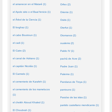
el amanecer en el Mataré (1)
Orfeo (2)
el Apolo sirio o el Baal fenicio (1)
Oriente (1)
el Árbol de la Ciencia (1)
Osiris (1)
El boghaz (1)
Oterfut (1)
el cabo Boutroun (1)
Otomanos (2)
el cadi (1)
oualems (2)
El Cairo (2)
Pablo IV (1)
el canal de Adriano (1)
pachá de Acre (2)
el capitán Nicolás (1)
Padre Juan (1)
El Carmelo (1)
Palermo (1)
el cementerio de Karafeh (1)
Pandarus de Troya (1)
el cementerio de los mamelucos
pantouns (1)
(1)
Paraíso de las islas (1)
el cheikh Aboud Khaled (1)
partido castellano mendicante (1)
El Choubrah (1)