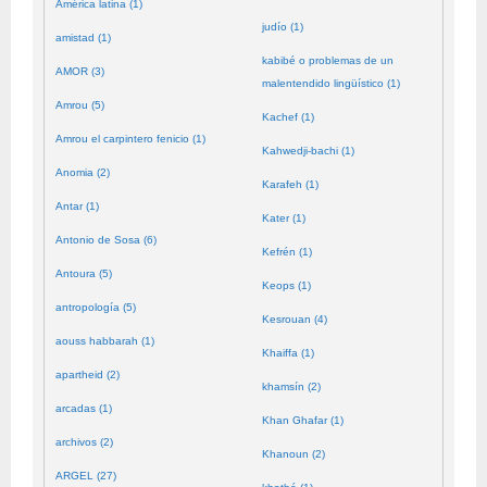
América latina (1)
judío (1)
amistad (1)
kabibé o problemas de un
AMOR (3)
malentendido lingüístico (1)
Amrou (5)
Kachef (1)
Amrou el carpintero fenicio (1)
Kahwedji-bachi (1)
Anomia (2)
Karafeh (1)
Antar (1)
Kater (1)
Antonio de Sosa (6)
Kefrén (1)
Antoura (5)
Keops (1)
antropología (5)
Kesrouan (4)
aouss habbarah (1)
Khaiffa (1)
apartheid (2)
khamsín (2)
arcadas (1)
Khan Ghafar (1)
archivos (2)
Khanoun (2)
ARGEL (27)