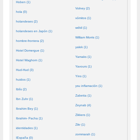
Hoben (1)
Volney (2)
hola (0)
vómitos (1)
holandeses (2)
wékil (1)
holandeses en Japón (1)
William Morris (1)
hombre-frontera (2)
yalek (1)
Hotel Domergue (1)
Yamaks (1)
Hotel Waghorn (1)
Yavours (1)
Hud-Hud (3)
Yins (1)
huidos (1)
ysu inflamación (1)
Iblís (2)
Zabetta (1)
Ibn Zuhr (1)
Zeynab (4)
Ibrahim Bey (1)
Zikkers (1)
Ibrahim- Pacha (1)
Zikr (1)
identidades (1)
zommarah (1)
IEspaña (0)