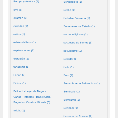
Europa y América (1)
Schibboleth (1)
Eva (1)
Scribe (1)
examen (8)
Sebatián Vizcaíno (1)
exiliados (1)
Secretarios de Estado (1)
exilios (1)
sectas religiosas (1)
existencialismo (1)
secuestro de bienes (1)
exploraciones (1)
secularismo (1)
expulsión (1)
Selikdar (1)
fanatismo (1)
Sella (1)
Fanon (2)
Sem (1)
Fátima (1)
Semenhoud o Sebennitus (1)
Felipe II - Leyenda Negra -
Seminario (1)
Cartas - Infantas - Isabel Clara
Semiramis (1)
Eugenia - Catalina Micaela (0)
Sennaar (1)
fellah. (1)
Sennaar de Abisinia (1)