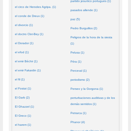
partido jesuítico portugués (1)
el circo de Herodes Agripa. (1)
pasados allende (1)
el conde de Dreux (1)
paz (5)
el divorcio (1)
Pedro Burguillos (2)
el doctro Clot-Bey (1)
Peligros de la hora de la siesta
el Dorador (1)
(1)
el efod (1)
Pelusa (1)
el emir Béchir (1)
Péra (1)
el emir Fakardin (1)
Perceval (1)
el fil (1)
periodismo (2)
el Fostat (1)
Perseo y la Gorgona (1)
El Garb (2)
perturbaciones auditivas y de los
demás sentidos (1)
El Ghazzel (1)
Petrarca (1)
El Greco (1)
Phanor (4)
el harem (1)