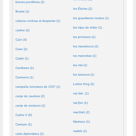
breves pontificios (2)
los Éloïms (2)
Busiris (1)
los guardianes mudos (1)
cabeza confusa al despertar (1)
los hijos de Adán (1)
cadine (2)
los jenízaros (1)
Caín (4)
los mamelucos (1)
Cairo (2)
los maronitas (1)
Calish (1)
los miri (1)
Cambises (1)
los tantours (1)
Camoens (1)
Luther King (2)
campaña otromana de 1537 (1)
ma fish. (1)
canje de cautivos (2)
ma’ŷūn (1)
canje de esclavos (1)
machlah (2)
Carlos V (6)
Madrazo (1)
Carriazo (1)
mafish (1)
carta diplomática (2)