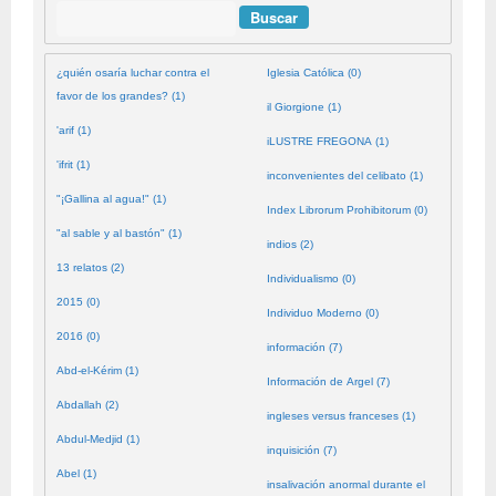
Buscar
¿quién osaría luchar contra el
Iglesia Católica (0)
favor de los grandes? (1)
il Giorgione (1)
'arif (1)
iLUSTRE FREGONA (1)
'ifrit (1)
inconvenientes del celibato (1)
"¡Gallina al agua!" (1)
Index Librorum Prohibitorum (0)
"al sable y al bastón" (1)
indios (2)
13 relatos (2)
Individualismo (0)
2015 (0)
Individuo Moderno (0)
2016 (0)
información (7)
Abd-el-Kérim (1)
Información de Argel (7)
Abdallah (2)
ingleses versus franceses (1)
Abdul-Medjid (1)
inquisición (7)
Abel (1)
insalivación anormal durante el