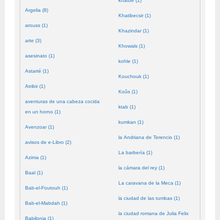
khatbé (1)
Argelia (8)
Khatibecsir (1)
arouss (1)
Khazindar (1)
arte (3)
Khowals (1)
asesinato (1)
kohle (1)
Astarté (1)
Kouchouk (1)
Atribir (1)
Koûs (1)
aventuras de una cabeza cocida
ktab (1)
en un horno (1)
kumkan (1)
Avenzoar (1)
la Andriana de Terencio (1)
avisos de e-Libro (2)
La barbería (1)
Azima (1)
la cámara del rey (1)
Baal (1)
La caravana de la Meca (1)
Bab-el-Foutouh (1)
la ciudad de las tumbas (1)
Bab-el-Mabdah (1)
la ciudad romana de Julia Felix
Babilonia (1)