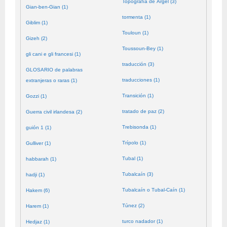
Topografía de Argel (3)
Gian-ben-Gian (1)
tormenta (1)
Giblim (1)
Touloun (1)
Gizeh (2)
Toussoun-Bey (1)
gli cani e gli francesi (1)
traducción (3)
GLOSARIO de palabras
traducciones (1)
extranjeras o raras (1)
Transición (1)
Gozzi (1)
tratado de paz (2)
Guerra civil irlandesa (2)
Trebisonda (1)
guión 1 (1)
Trípolo (1)
Gulliver (1)
Tubal (1)
habbarah (1)
Tubalcaín (3)
hadji (1)
Tubalcaín o Tubal-Caín (1)
Hakem (6)
Túnez (2)
Harem (1)
turco nadador (1)
Hedjaz (1)