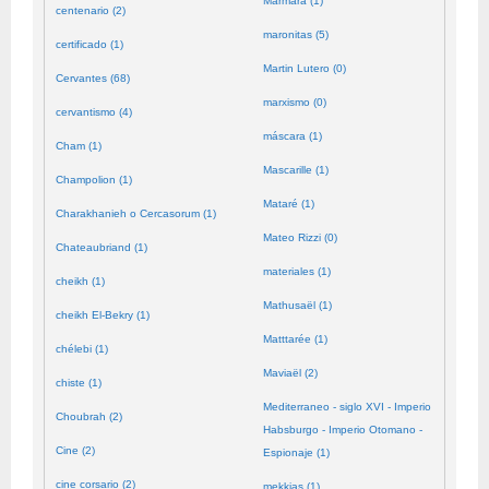
Mármara (1)
centenario (2)
maronitas (5)
certificado (1)
Martin Lutero (0)
Cervantes (68)
marxismo (0)
cervantismo (4)
máscara (1)
Cham (1)
Mascarille (1)
Champolion (1)
Mataré (1)
Charakhanieh o Cercasorum (1)
Mateo Rizzi (0)
Chateaubriand (1)
materiales (1)
cheikh (1)
Mathusaël (1)
cheikh El-Bekry (1)
Matttarée (1)
chélebi (1)
Maviaël (2)
chiste (1)
Mediterraneo - siglo XVI - Imperio
Choubrah (2)
Habsburgo - Imperio Otomano -
Cine (2)
Espionaje (1)
cine corsario (2)
mekkias (1)