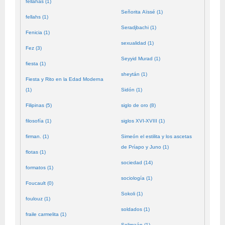
fellahas (1)
Señorita Aïssé (1)
fellahs (1)
Seradjbachi (1)
Fenicia (1)
sexualidad (1)
Fez (3)
Seyyid Murad (1)
fiesta (1)
sheytán (1)
Fiesta y Rito en la Edad Moderna
(1)
Sidón (1)
Filipinas (5)
siglo de oro (8)
filosofía (1)
siglos XVI-XVIII (1)
firman. (1)
Simeón el estilita y los ascetas
de Príapo y Juno (1)
flotas (1)
sociedad (14)
formatos (1)
sociología (1)
Foucault (0)
Sokoli (1)
foulouz (1)
soldados (1)
fraile carmelita (1)
Solimaán (1)