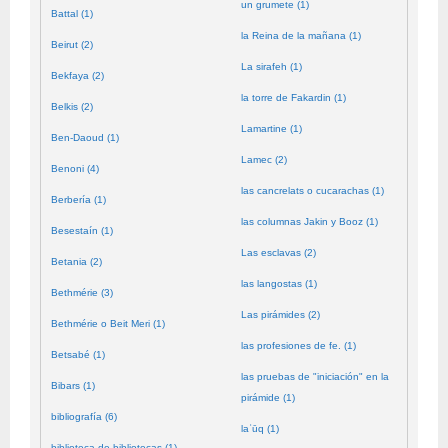
un grumete (1)
Battal (1)
la Reina de la mañana (1)
Beirut (2)
La sirafeh (1)
Bekfaya (2)
la torre de Fakardin (1)
Belkis (2)
Lamartine (1)
Ben-Daoud (1)
Lamec (2)
Benoni (4)
las cancrelats o cucarachas (1)
Berbería (1)
las columnas Jakin y Booz (1)
Besestaín (1)
Las esclavas (2)
Betania (2)
las langostas (1)
Bethmérie (3)
Las pirámides (2)
Bethmérie o Beit Meri (1)
las profesiones de fe. (1)
Betsabé (1)
las pruebas de "iniciación" en la
Bibars (1)
pirámide (1)
bibliografía (6)
laʿūq (1)
biblioteca de bibliotecas (1)