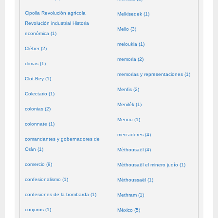
Cipolla Revolución agrícola
Melkisedek (1)
Revolución industrial Historia
Mello (3)
económica (1)
meloukia (1)
Cléber (2)
memoria (2)
climas (1)
memorias y representaciones (1)
Clot-Bey (1)
Menfis (2)
Colectario (1)
Menilék (1)
colonias (2)
Menou (1)
colonnate (1)
mercaderes (4)
comandantes y gobernadores de
Orán (1)
Méthousaël (4)
comercio (9)
Méthousaël el minero judío (1)
confesionalismo (1)
Méthoussaël (1)
confesiones de la bombarda (1)
Methram (1)
conjuros (1)
México (5)