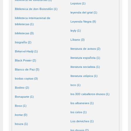
Lepsius (1)
Biblioteca de don Borondón (1)
leyenda del grial (1)
biblioteca internacional de
Leyenda Negra (9)
bibliotecas (1)
leyly (1)
bibliotecas (3)
Líbano (3)
biografía (2)
literatura de avisos (2)
Birket-el-Hadji (1)
literatura española (1)
Black Power (2)
literatura socialista (1)
Blanco de Paz (5)
literatura utópica (1)
bodas coptas (3)
loco (1)
Bodino (2)
los 300 caballeros drusos (1)
Bonaparte (1)
los albaneses (1)
Booz (1)
los celos (1)
borrar (0)
Los derviches (1)
bouza (1)
los drusos (2)