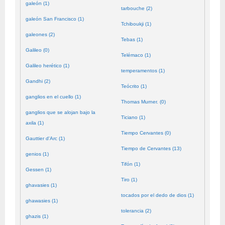
galeón (1)
tarbouche (2)
galeón San Francisco (1)
Tchiboukji (1)
galeones (2)
Tebas (1)
Galileo (0)
Telémaco (1)
Galileo herético (1)
temperamentos (1)
Gandhi (2)
Teócrito (1)
ganglios en el cuello (1)
Thomas Murner. (0)
ganglios que se alojan bajo la
Ticiano (1)
axila (1)
Tiempo Cervantes (0)
Gauttier d'Arc (1)
Tiempo de Cervantes (13)
genios (1)
Tifón (1)
Gessen (1)
Tiro (1)
ghavasies (1)
tocados por el dedo de dios (1)
ghawasies (1)
tolerancia (2)
ghazis (1)