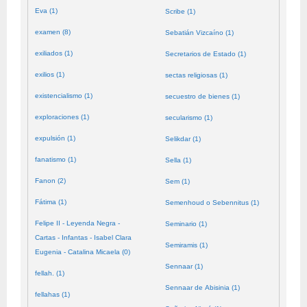
Eva (1)
Scribe (1)
examen (8)
Sebatián Vizcaíno (1)
exiliados (1)
Secretarios de Estado (1)
exilios (1)
sectas religiosas (1)
existencialismo (1)
secuestro de bienes (1)
exploraciones (1)
secularismo (1)
expulsión (1)
Selikdar (1)
fanatismo (1)
Sella (1)
Fanon (2)
Sem (1)
Fátima (1)
Semenhoud o Sebennitus (1)
Felipe II - Leyenda Negra -
Seminario (1)
Cartas - Infantas - Isabel Clara
Semiramis (1)
Eugenia - Catalina Micaela (0)
Sennaar (1)
fellah. (1)
Sennaar de Abisinia (1)
fellahas (1)