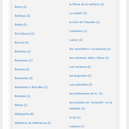
la Reina de la mañana (1)
Beirut (2)
La sirafeh (1)
Bekfaya (2)
la torre de Fakardin (1)
Belkis (2)
Lamartine (1)
Ben-Daoud (1)
Lamec (2)
Benoni (4)
las cancrelats o cucarachas (1)
Berbería (1)
las columnas Jakin y Booz (1)
Besestaín (1)
Las esclavas (2)
Betania (2)
las langostas (1)
Bethmérie (3)
Las pirámides (2)
Bethmérie o Beit Meri (1)
las profesiones de fe. (1)
Betsabé (1)
las pruebas de "iniciación" en la
Bibars (1)
pirámide (1)
bibliografía (6)
laʿūq (1)
biblioteca de bibliotecas (1)
Lepsius (1)