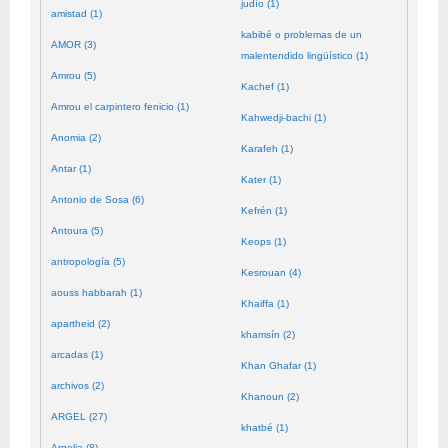
judío (1)
amistad (1)
kabibé o problemas de un
AMOR (3)
malentendido lingüístico (1)
Amrou (5)
Kachef (1)
Amrou el carpintero fenicio (1)
Kahwedji-bachi (1)
Anomia (2)
Karafeh (1)
Antar (1)
Kater (1)
Antonio de Sosa (6)
Kefrén (1)
Antoura (5)
Keops (1)
antropología (5)
Kesrouan (4)
aouss habbarah (1)
Khaiffa (1)
apartheid (2)
khamsín (2)
arcadas (1)
Khan Ghafar (1)
archivos (2)
Khanoun (2)
ARGEL (27)
khatbé (1)
Argelia (8)