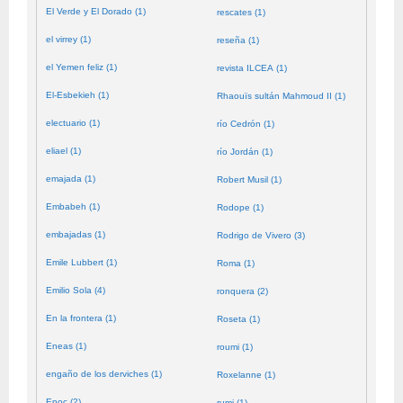
El Verde y El Dorado (1)
rescates (1)
el virrey (1)
reseña (1)
el Yemen feliz (1)
revista ILCEA (1)
El-Esbekieh (1)
Rhaouïs sultán Mahmoud II (1)
electuario (1)
río Cedrón (1)
eliael (1)
río Jordán (1)
emajada (1)
Robert Musil (1)
Embabeh (1)
Rodope (1)
embajadas (1)
Rodrigo de Vivero (3)
Emile Lubbert (1)
Roma (1)
Emilio Sola (4)
ronquera (2)
En la frontera (1)
Roseta (1)
Eneas (1)
roumi (1)
engaño de los derviches (1)
Roxelanne (1)
Enoc (2)
rumi (1)