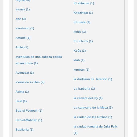
Khatibecsir (1)
arouss (1)
Khazindar (1)
arte (3)
Khowals (1)
asesinato (1)
kohle (1)
Astarté (1)
Kouchouk (1)
Atribir (1)
Koûs (1)
aventuras de una cabeza cocida
ktab (1)
en un horno (1)
kumkan (1)
Avenzoar (1)
la Andriana de Terencio (1)
avisos de e-Libro (2)
La barbería (1)
Azima (1)
la cámara del rey (1)
Baal (1)
La caravana de la Meca (1)
Bab-el-Foutouh (1)
la ciudad de las tumbas (1)
Bab-el-Mabdah (1)
la ciudad romana de Julia Felix
Babilonia (1)
(1)