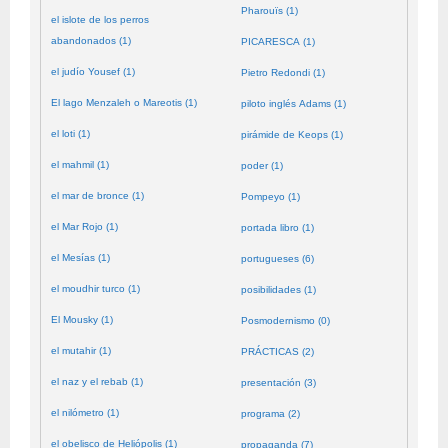
Pharouïs (1)
el islote de los perros
abandonados (1)
PICARESCA (1)
el judío Yousef (1)
Pietro Redondi (1)
El lago Menzaleh o Mareotis (1)
piloto inglés Adams (1)
el loti (1)
pirámide de Keops (1)
el mahmil (1)
poder (1)
el mar de bronce (1)
Pompeyo (1)
el Mar Rojo (1)
portada libro (1)
el Mesías (1)
portugueses (6)
el moudhir turco (1)
posibilidades (1)
El Mousky (1)
Posmodernismo (0)
el mutahir (1)
PRÁCTICAS (2)
el naz y el rebab (1)
presentación (3)
el nilómetro (1)
programa (2)
el obelisco de Heliópolis (1)
propaganda (7)