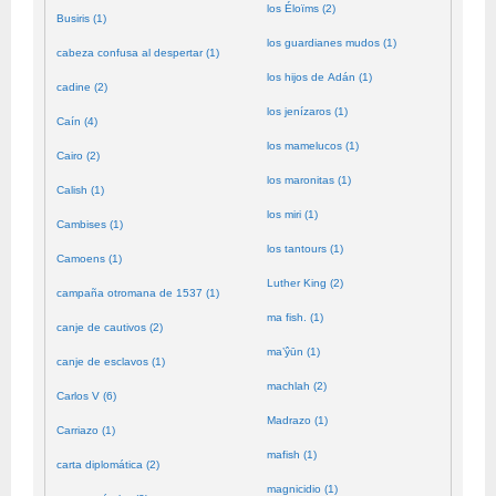
los Éloïms (2)
Busiris (1)
los guardianes mudos (1)
cabeza confusa al despertar (1)
los hijos de Adán (1)
cadine (2)
los jenízaros (1)
Caín (4)
los mamelucos (1)
Cairo (2)
los maronitas (1)
Calish (1)
los miri (1)
Cambises (1)
los tantours (1)
Camoens (1)
Luther King (2)
campaña otromana de 1537 (1)
ma fish. (1)
canje de cautivos (2)
ma’ŷūn (1)
canje de esclavos (1)
machlah (2)
Carlos V (6)
Madrazo (1)
Carriazo (1)
mafish (1)
carta diplomática (2)
magnicidio (1)