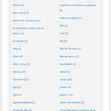
Abirám (1)
insuficiencia hepática y gástrica
(1)
Abou Zeyd (1)
interculturalidad (1)
abuelo de Cervantes (1)
IRA (2)
Accidentado entierro de un
santón (1)
Irad (2)
accidente (1)
Isis (2)
Ada (1)
Isla de Roddah (1)
Adán (3)
Isla de Venus (1)
Adán y Eva (1)
Istanbollah (1)
Adonay (3)
Jabel (1)
Adoniram (11)
Japón (20)
aga (1)
jarabe (4)
Agel (1)
jarabe 2 (1)
agradecimientos (1)
Jardín de Rosette (1)
Ahías de Siló (1)
Javier Figueroa La fuerza de la