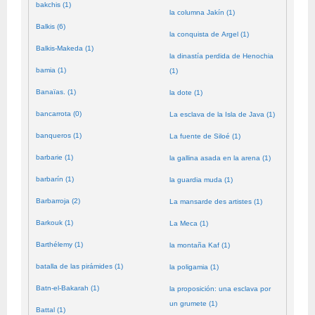
bakchis (1)
la columna Jakín (1)
Balkis (6)
la conquista de Argel (1)
Balkis-Makeda (1)
la dinastía perdida de Henochia
bamia (1)
(1)
Banaïas. (1)
la dote (1)
bancarrota (0)
La esclava de la Isla de Java (1)
banqueros (1)
La fuente de Siloé (1)
barbarie (1)
la gallina asada en la arena (1)
barbarín (1)
la guardia muda (1)
Barbarroja (2)
La mansarde des artistes (1)
Barkouk (1)
La Meca (1)
Barthélemy (1)
la montaña Kaf (1)
batalla de las pirámides (1)
la poligamia (1)
Batn-el-Bakarah (1)
la proposición: una esclava por
un grumete (1)
Battal (1)