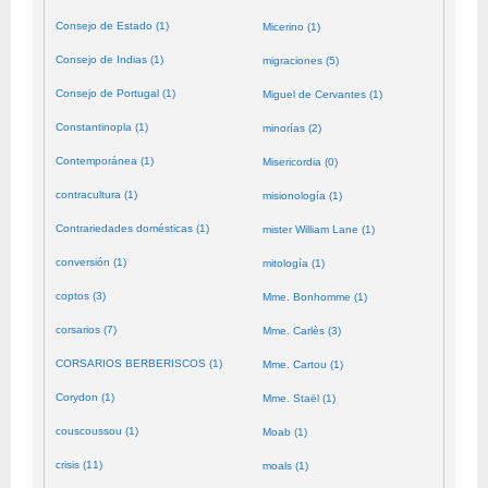
Consejo de Estado (1)
Micerino (1)
Consejo de Indias (1)
migraciones (5)
Consejo de Portugal (1)
Miguel de Cervantes (1)
Constantinopla (1)
minorías (2)
Contemporánea (1)
Misericordia (0)
contracultura (1)
misionología (1)
Contrariedades domésticas (1)
mister William Lane (1)
conversión (1)
mitología (1)
coptos (3)
Mme. Bonhomme (1)
corsarios (7)
Mme. Carlès (3)
CORSARIOS BERBERISCOS (1)
Mme. Cartou (1)
Corydon (1)
Mme. Staël (1)
couscoussou (1)
Moab (1)
crisis (11)
moals (1)