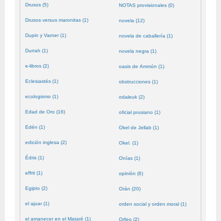
Drusos (5)
NOTAS provisionales (0)
Drusos versus maronitas (1)
novela (12)
Dupin y Varner (1)
novela de caballería (1)
Durrah (1)
novela negra (1)
e-libros (2)
oasis de Ammón (1)
Eclesiastés (1)
obstrucciones (1)
ecologismo (1)
odaleuk (2)
Edad de Oro (16)
oficial prusiano (1)
Edén (1)
Okel de Jellab (1)
edición inglesa (2)
Okel. (1)
Édris (1)
Onías (1)
effrit (1)
opinión (6)
Egipto (2)
Orán (20)
el ajuar (1)
orden social y orden moral (1)
el amanecer en el Mataré (1)
Orfeo (2)