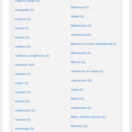
carta en árabe (2)
Mahmoud (1)
cartografia (1)
Maillet (1)
Cartoum (1)
Makbenách (1)
Cassal (1)
mamelucos (1)
Cassas (1)
Mansour el copto (nadadores) (1)
catarros (2)
Mansourah (1)
católicos y anglicanos (1)
Mansur (1)
cautiverio (10)
manuscrito en árabe (1)
cautivos (7)
manuscritos (1)
cavas. (1)
mapa (1)
cavases (1)
Mareb (1)
Cedrón (1)
marginados (1)
celebración (1)
María Antonia Garcés (1)
censura (1)
Mármara (1)
centenario (2)