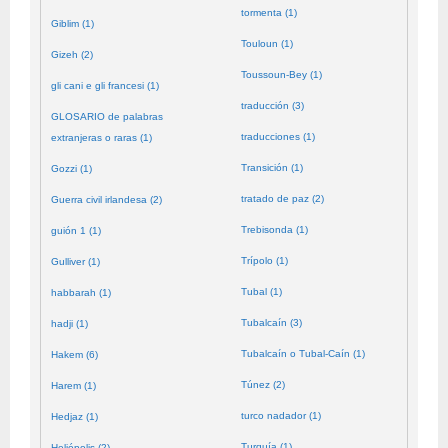
tormenta (1)
Giblim (1)
Touloun (1)
Gizeh (2)
Toussoun-Bey (1)
gli cani e gli francesi (1)
traducción (3)
GLOSARIO de palabras
traducciones (1)
extranjeras o raras (1)
Transición (1)
Gozzi (1)
tratado de paz (2)
Guerra civil irlandesa (2)
Trebisonda (1)
guión 1 (1)
Trípolo (1)
Gulliver (1)
Tubal (1)
habbarah (1)
Tubalcaín (3)
hadji (1)
Tubalcaín o Tubal-Caín (1)
Hakem (6)
Túnez (2)
Harem (1)
turco nadador (1)
Hedjaz (1)
Turquía (1)
Heliópolis (2)