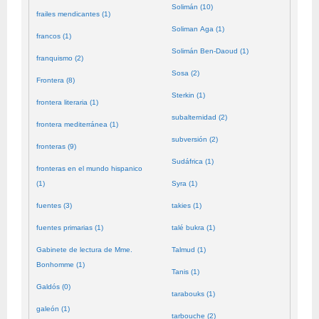
Solimán (10)
frailes mendicantes (1)
Soliman Aga (1)
francos (1)
Solimán Ben-Daoud (1)
franquismo (2)
Sosa (2)
Frontera (8)
Sterkin (1)
frontera literaria (1)
subalternidad (2)
frontera mediterránea (1)
subversión (2)
fronteras (9)
Sudáfrica (1)
fronteras en el mundo hispanico
(1)
Syra (1)
fuentes (3)
takies (1)
fuentes primarias (1)
talé bukra (1)
Gabinete de lectura de Mme.
Talmud (1)
Bonhomme (1)
Tanis (1)
Galdós (0)
tarabouks (1)
galeón (1)
tarbouche (2)