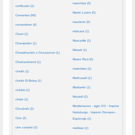
maronitas (5)
certificado (1)
Martin Lutero (0)
Cervantes (68)
marxismo (0)
cervantismo (4)
máscara (1)
Cham (1)
Mascarille (1)
Champolion (1)
Mataré (1)
Charakhanieh o Cercasorum (1)
Mateo Rizzi (0)
Chateaubriand (1)
materiales (1)
cheikh (1)
Mathusaël (1)
cheikh El-Bekry (1)
Matttarée (1)
chélebi (1)
Maviaël (2)
chiste (1)
Mediterraneo - siglo XVI - Imperio
Choubrah (2)
Habsburgo - Imperio Otomano -
Cine (2)
Espionaje (1)
cine corsario (2)
mekkias (1)