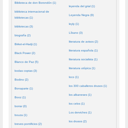
Biblioteca de don Borondón (1)
leyenda del grial (1)
biblioteca internacional de
Leyenda Negra (9)
bibliotecas (1)
leyly (1)
bibliotecas (3)
Líbano (3)
biografía (2)
literatura de avisos (2)
Birket-el-Hadji (1)
literatura española (1)
Black Power (2)
literatura socialista (1)
Blanco de Paz (5)
literatura utópica (1)
bodas coptas (3)
loco (1)
Bodino (2)
los 300 caballeros drusos (1)
Bonaparte (1)
los albaneses (1)
Booz (1)
los celos (1)
borrar (0)
Los derviches (1)
bouza (1)
los drusos (2)
breves pontificios (2)