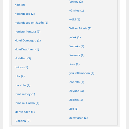
Volney (2)
hola (0)
vómitos (1)
holandeses (2)
wékil (1)
holandeses en Japón (1)
William Morris (1)
hombre-frontera (2)
yalek (1)
Hotel Domergue (1)
Yamaks (1)
Hotel Waghorn (1)
Yavours (1)
Hud-Hud (3)
Yins (1)
huidos (1)
ysu inflamación (1)
Iblís (2)
Zabetta (1)
Ibn Zuhr (1)
Zeynab (4)
Ibrahim Bey (1)
Zikkers (1)
Ibrahim- Pacha (1)
Zikr (1)
identidades (1)
zommarah (1)
IEspaña (0)