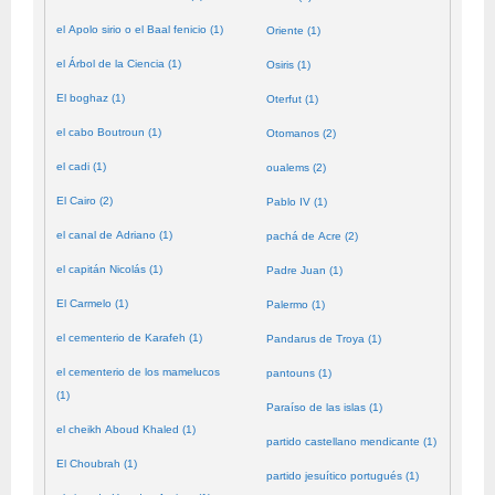
el Apolo sirio o el Baal fenicio (1)
Oriente (1)
el Árbol de la Ciencia (1)
Osiris (1)
El boghaz (1)
Oterfut (1)
el cabo Boutroun (1)
Otomanos (2)
el cadi (1)
oualems (2)
El Cairo (2)
Pablo IV (1)
el canal de Adriano (1)
pachá de Acre (2)
el capitán Nicolás (1)
Padre Juan (1)
El Carmelo (1)
Palermo (1)
el cementerio de Karafeh (1)
Pandarus de Troya (1)
el cementerio de los mamelucos
pantouns (1)
(1)
Paraíso de las islas (1)
el cheikh Aboud Khaled (1)
partido castellano mendicante (1)
El Choubrah (1)
partido jesuítico portugués (1)