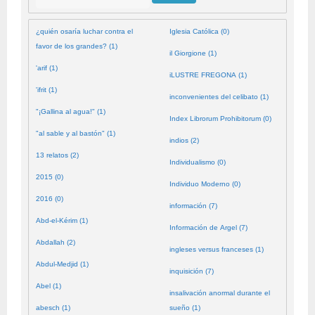
¿quién osaría luchar contra el
Iglesia Católica (0)
favor de los grandes? (1)
il Giorgione (1)
'arif (1)
iLUSTRE FREGONA (1)
'ifrit (1)
inconvenientes del celibato (1)
"¡Gallina al agua!" (1)
Index Librorum Prohibitorum (0)
"al sable y al bastón" (1)
indios (2)
13 relatos (2)
Individualismo (0)
2015 (0)
Individuo Moderno (0)
2016 (0)
información (7)
Abd-el-Kérim (1)
Información de Argel (7)
Abdallah (2)
ingleses versus franceses (1)
Abdul-Medjid (1)
inquisición (7)
Abel (1)
insalivación anormal durante el
abesch (1)
sueño (1)