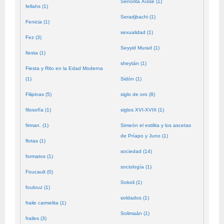
Señorita Aïssé (1)
fellahs (1)
Seradjbachi (1)
Fenicia (1)
sexualidad (1)
Fez (3)
Seyyid Murad (1)
fiesta (1)
sheytán (1)
Fiesta y Rito en la Edad Moderna
(1)
Sidón (1)
Filipinas (5)
siglo de oro (8)
filosofía (1)
siglos XVI-XVIII (1)
firman. (1)
Simeón el estilita y los ascetas
de Príapo y Juno (1)
flotas (1)
sociedad (14)
formatos (1)
sociología (1)
Foucault (0)
Sokoli (1)
foulouz (1)
soldados (1)
fraile carmelita (1)
Solimaán (1)
frailes (3)