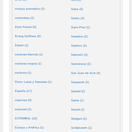
ensayo poemático (2)
Saba (3)
entrevistas (1)
Sadoc (4)
Erich Fromm (0)
Saint Phar (1)
Erving Goffman (0)
Saladino (2)
Esbeh (1)
Salahoc (1)
esclavas blancas (1)
Salomón (3)
esclavas negras (1)
Samotracia (1)
esclavos (1)
San Juan de Acre (4)
Esna; Laïas y Aspasias (1)
Saqqarah (1)
España (17)
Sarahil (2)
especias (5)
Sartre (1)
essouad (1)
Saurid (1)
ESTAMBUL (10)
Sbrigani (1)
Europa y América (1)
Schibboleth (1)