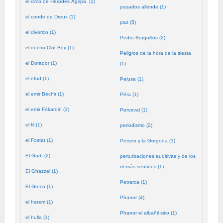
el circo de Herodes Agripa. (1)
pasados allende (1)
el conde de Dreux (1)
paz (5)
el divorcio (1)
Pedro Burguillos (2)
el doctro Clot-Bey (1)
Peligros de la hora de la siesta
el Dorador (1)
(1)
el efod (1)
Pelusa (1)
el emir Béchir (1)
Péra (1)
el emir Fakardin (1)
Perceval (1)
el fil (1)
periodismo (2)
el Fostat (1)
Perseo y la Gorgona (1)
El Garb (2)
perturbaciones auditivas y de los
demás sentidos (1)
El Ghazzel (1)
Petrarca (1)
El Greco (1)
Phanor (4)
el harem (1)
Phanor el albañil sirio (1)
el hulla (1)