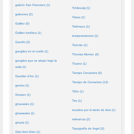
galeón San Francisco (1)
Tchiboukji (1)
galeones (2)
Tebas (1)
Galileo (0)
Telémaco (1)
Galileo herético (1)
temperamentos (1)
Gandhi (2)
Teócrito (1)
ganglios en el cuello (1)
Thomas Murner. (0)
ganglios que se alojan bajo la
Ticiano (1)
axila (1)
Tiempo Cervantes (0)
Gauttier d'Arc (1)
Tiempo de Cervantes (13)
genios (1)
Tifón (1)
Gessen (1)
Tiro (1)
ghavasies (1)
tocados por el dedo de dios (1)
ghawasies (1)
tolerancia (2)
ghazis (1)
Topografía de Argel (3)
Gian-ben-Gian (1)