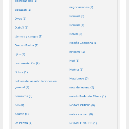
discrepancias (1)
negociaciones (1)
disdasah (1)
Nemrod (3)
Dives (2)
Nemrud (1)
Djabaïl (1)
Nerval (2)
djermes y canges (1)
Nicolás Cabrillana (1)
Djezzar-Pacha (1)
nihilismo (1)
djins (1)
Noé (3)
documentación (2)
Noéma (1)
Dohza (1)
Nota breve (0)
dolores de las articulaciones en
general (1)
nota de lectura (2)
dominicos (0)
notario Pedro de Ribera (1)
dos (0)
NOTAS CURSO (0)
dourah (1)
notas examen (0)
Dr. Perron (1)
NOTAS FINALES (1)