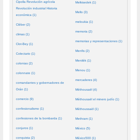
Cipolla Revolución agrícola
Melkisedek (1)
Revolución industrial Historia
Mello (3)
económica (1)
meloukia (1)
Cléber (2)
memoria (2)
climas (1)
memorias y representaciones (1)
Clot-Bey (1)
Menfis (2)
Colectario (1)
Menilék (1)
colonias (2)
Menou (1)
colonnate (1)
mercaderes (4)
comandantes y gobernadores de
Orán (1)
Méthousaël (4)
comercio (9)
Méthousaël el minero judío (1)
confesionalismo (1)
Méthoussaël (1)
confesiones de la bombarda (1)
Methram (1)
conjuros (1)
México (5)
conquista (2)
México500 (1)