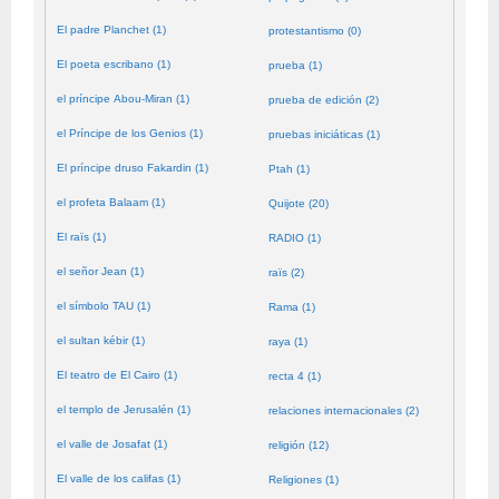
El padre Planchet (1)
protestantismo (0)
El poeta escribano (1)
prueba (1)
el príncipe Abou-Miran (1)
prueba de edición (2)
el Príncipe de los Genios (1)
pruebas iniciáticas (1)
El príncipe druso Fakardin (1)
Ptah (1)
el profeta Balaam (1)
Quijote (20)
El raïs (1)
RADIO (1)
el señor Jean (1)
raïs (2)
el símbolo TAU (1)
Rama (1)
el sultan kébir (1)
raya (1)
El teatro de El Cairo (1)
recta 4 (1)
el templo de Jerusalén (1)
relaciones internacionales (2)
el valle de Josafat (1)
religión (12)
El valle de los califas (1)
Religiones (1)