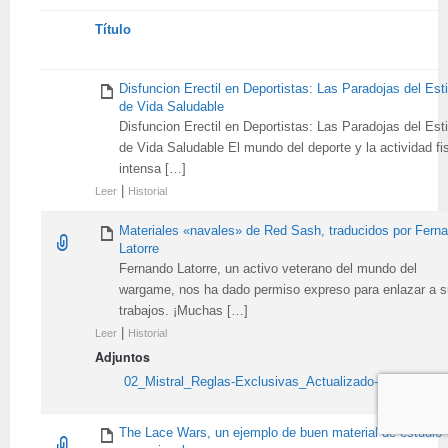
Tienes
Título
adjunto
Disfuncion Erectil en Deportistas: Las Paradojas del Esti
de Vida Saludable
Disfuncion Erectil en Deportistas: Las Paradojas del Esti
de Vida Saludable El mundo del deporte y la actividad fi
intensa […]
|
Leer
Historial
Materiales «navales» de Red Sash, traducidos por Fern
Latorre
Fernando Latorre, un activo veterano del mundo del
wargame, nos ha dado permiso expreso para enlazar a 
trabajos. ¡Muchas […]
|
Leer
Historial
Adjuntos
02_Mistral_Reglas-Exclusivas_Actualizado-a-2.0_ES.pd
The Lace Wars, un ejemplo de buen material de estudio