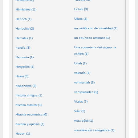
Uchalí (3)
Hémiarites (1)
Ulises (2)
Henoch (1)
un certificado de moralidad (1)
Henochia (2)
un equívoco amoroso (1)
Hércules (1)
Una coquetería del viajero: la
herejía (3)
caffiéh (1)
Herodoto (1)
Uríah (1)
Himyaríes (1)
valentía (1)
Hiram (3)
vehmaniah (1)
hispanismo (3)
ventosidades (1)
historia antigua (1)
Viajes (7)
historia cultural (3)
Vilar (1)
Historia económica (0)
vista débil (1)
historia y opinión (1)
visualización cartográfica (1)
Hoben (1)