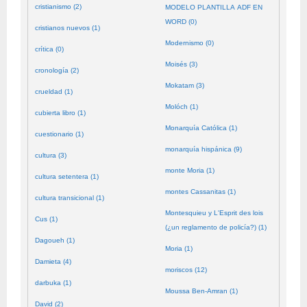
cristianismo (2)
MODELO PLANTILLA ADF EN
WORD (0)
cristianos nuevos (1)
Modernismo (0)
crítica (0)
Moisés (3)
cronología (2)
Mokatam (3)
crueldad (1)
Molóch (1)
cubierta libro (1)
Monarquía Católica (1)
cuestionario (1)
monarquía hispánica (9)
cultura (3)
monte Moria (1)
cultura setentera (1)
montes Cassanitas (1)
cultura transicional (1)
Montesquieu y L'Esprit des lois
Cus (1)
(¿un reglamento de policía?) (1)
Dagoueh (1)
Moria (1)
Damieta (4)
moriscos (12)
darbuka (1)
Moussa Ben-Amran (1)
David (2)