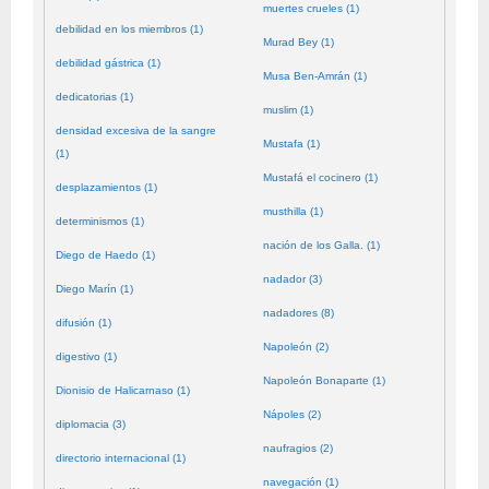
muertes crueles (1)
debilidad en los miembros (1)
Murad Bey (1)
debilidad gástrica (1)
Musa Ben-Amrán (1)
dedicatorias (1)
muslim (1)
densidad excesiva de la sangre
Mustafa (1)
(1)
Mustafá el cocinero (1)
desplazamientos (1)
musthilla (1)
determinismos (1)
nación de los Galla. (1)
Diego de Haedo (1)
nadador (3)
Diego Marín (1)
nadadores (8)
difusión (1)
Napoleón (2)
digestivo (1)
Napoleón Bonaparte (1)
Dionisio de Halicarnaso (1)
Nápoles (2)
diplomacia (3)
naufragios (2)
directorio internacional (1)
navegación (1)