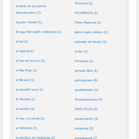
Pharouïs (1)
el islote de los perros
abandonados (1)
PICARESCA (1)
el judío Yousef (1)
Pietro Redondi (1)
El lago Menzaleh o Mareotis (1)
piloto inglés Adams (1)
el loti (1)
pirámide de Keops (1)
el mahmil (1)
poder (1)
el mar de bronce (1)
Pompeyo (1)
el Mar Rojo (1)
portada libro (1)
el Mesías (1)
portugueses (6)
el moudhir turco (1)
posibilidades (1)
El Mousky (1)
Posmodernismo (0)
el mutahir (1)
PRÁCTICAS (2)
el naz y el rebab (1)
presentación (3)
el nilómetro (1)
programa (2)
el obelisco de Heliópolis (1)
propaganda (7)