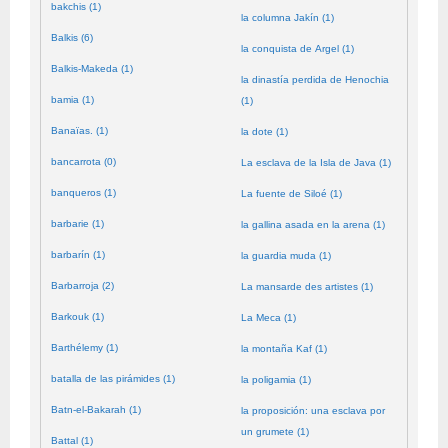
bakchis (1)
la columna Jakín (1)
Balkis (6)
la conquista de Argel (1)
Balkis-Makeda (1)
la dinastía perdida de Henochia
bamia (1)
(1)
Banaïas. (1)
la dote (1)
bancarrota (0)
La esclava de la Isla de Java (1)
banqueros (1)
La fuente de Siloé (1)
barbarie (1)
la gallina asada en la arena (1)
barbarín (1)
la guardia muda (1)
Barbarroja (2)
La mansarde des artistes (1)
Barkouk (1)
La Meca (1)
Barthélemy (1)
la montaña Kaf (1)
batalla de las pirámides (1)
la poligamia (1)
Batn-el-Bakarah (1)
la proposición: una esclava por
un grumete (1)
Battal (1)