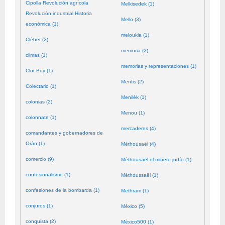
Cipolla Revolución agrícola
Melkisedek (1)
Revolución industrial Historia
Mello (3)
económica (1)
meloukia (1)
Cléber (2)
memoria (2)
climas (1)
memorias y representaciones (1)
Clot-Bey (1)
Menfis (2)
Colectario (1)
Menilék (1)
colonias (2)
Menou (1)
colonnate (1)
mercaderes (4)
comandantes y gobernadores de
Orán (1)
Méthousaël (4)
comercio (9)
Méthousaël el minero judío (1)
confesionalismo (1)
Méthoussaël (1)
confesiones de la bombarda (1)
Methram (1)
conjuros (1)
México (5)
conquista (2)
México500 (1)