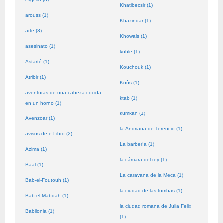
Khatibecsir (1)
arouss (1)
Khazindar (1)
arte (3)
Khowals (1)
asesinato (1)
kohle (1)
Astarté (1)
Kouchouk (1)
Atribir (1)
Koûs (1)
aventuras de una cabeza cocida
ktab (1)
en un horno (1)
kumkan (1)
Avenzoar (1)
la Andriana de Terencio (1)
avisos de e-Libro (2)
La barbería (1)
Azima (1)
la cámara del rey (1)
Baal (1)
La caravana de la Meca (1)
Bab-el-Foutouh (1)
la ciudad de las tumbas (1)
Bab-el-Mabdah (1)
la ciudad romana de Julia Felix
Babilonia (1)
(1)