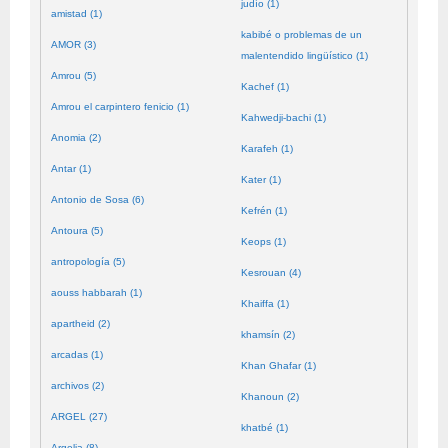
judío (1)
amistad (1)
kabibé o problemas de un
AMOR (3)
malentendido lingüístico (1)
Amrou (5)
Kachef (1)
Amrou el carpintero fenicio (1)
Kahwedji-bachi (1)
Anomia (2)
Karafeh (1)
Antar (1)
Kater (1)
Antonio de Sosa (6)
Kefrén (1)
Antoura (5)
Keops (1)
antropología (5)
Kesrouan (4)
aouss habbarah (1)
Khaiffa (1)
apartheid (2)
khamsín (2)
arcadas (1)
Khan Ghafar (1)
archivos (2)
Khanoun (2)
ARGEL (27)
khatbé (1)
Argelia (8)