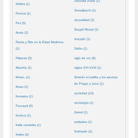
Señorita Aïssé (1)
fellahs (1)
Seradjbachi (1)
Fenicia (1)
sexualidad (1)
Fez (3)
Seyyid Murad (1)
fiesta (1)
sheytán (1)
Fiesta y Rito en la Edad Moderna
(1)
Sidón (1)
Filipinas (5)
siglo de oro (8)
filosofía (1)
siglos XVI-XVIII (1)
firman. (1)
Simeón el estilita y los ascetas
de Príapo y Juno (1)
flotas (1)
sociedad (14)
formatos (1)
sociología (1)
Foucault (0)
Sokoli (1)
foulouz (1)
soldados (1)
fraile carmelita (1)
Solimaán (1)
frailes (3)