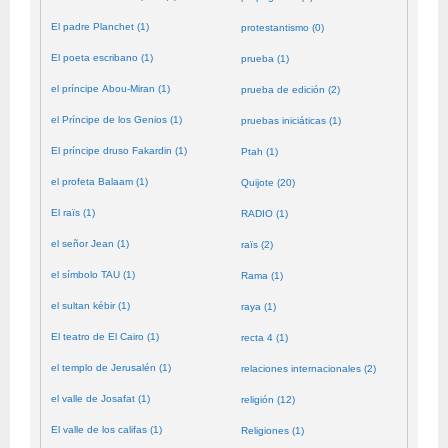
El padre Planchet (1)
protestantismo (0)
El poeta escribano (1)
prueba (1)
el príncipe Abou-Miran (1)
prueba de edición (2)
el Príncipe de los Genios (1)
pruebas iniciáticas (1)
El príncipe druso Fakardin (1)
Ptah (1)
el profeta Balaam (1)
Quijote (20)
El raïs (1)
RADIO (1)
el señor Jean (1)
raïs (2)
el símbolo TAU (1)
Rama (1)
el sultan kébir (1)
raya (1)
El teatro de El Cairo (1)
recta 4 (1)
el templo de Jerusalén (1)
relaciones internacionales (2)
el valle de Josafat (1)
religión (12)
El valle de los califas (1)
Religiones (1)