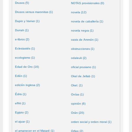
Drusos (5)
NOTAS provisionales (0)
Drusos versus maronitas (1)
novela (12)
Dupin y Varner (1)
novela de caballería (1)
Durrah (1)
novela negra (1)
e-libros (2)
oasis de Ammón (1)
Eclesiastés (1)
obstrucciones (1)
ecologismo (1)
odaleuk (2)
Edad de Oro (16)
oficial prusiano (1)
Edén (1)
Okel de Jellab (1)
edición inglesa (2)
Okel. (1)
Édris (1)
Onías (1)
effrit (1)
opinión (6)
Egipto (2)
Orán (20)
el ajuar (1)
orden social y orden moral (1)
el amanecer en el Mataré (1)
Orfeo (2)