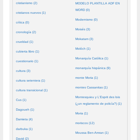
cristianismo (2)
MODELO PLANTILLA ADF EN
WORD (0)
cristianos nuevos (1)
Modernismo (0)
crítica (0)
Moisés (3)
cronología (2)
Mokatam (3)
crueldad (1)
Molóch (1)
cubierta libro (1)
Monarquía Católica (1)
cuestionario (1)
monarquía hispánica (9)
cultura (3)
monte Moria (1)
cultura setentera (1)
montes Cassanitas (1)
cultura transicional (1)
Montesquieu y L'Esprit des lois
Cus (1)
(¿un reglamento de policía?) (1)
Dagoueh (1)
Moria (1)
Damieta (4)
moriscos (12)
darbuka (1)
Moussa Ben-Amran (1)
David (2)