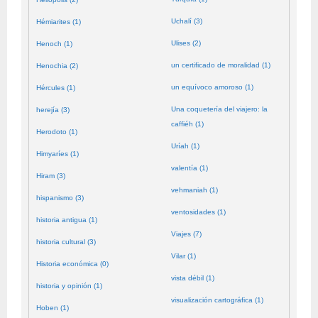
Uchalí (3)
Hémiarites (1)
Ulises (2)
Henoch (1)
un certificado de moralidad (1)
Henochia (2)
un equívoco amoroso (1)
Hércules (1)
Una coquetería del viajero: la
herejía (3)
caffiéh (1)
Herodoto (1)
Uríah (1)
Himyaríes (1)
valentía (1)
Hiram (3)
vehmaniah (1)
hispanismo (3)
ventosidades (1)
historia antigua (1)
Viajes (7)
historia cultural (3)
Vilar (1)
Historia económica (0)
vista débil (1)
historia y opinión (1)
visualización cartográfica (1)
Hoben (1)