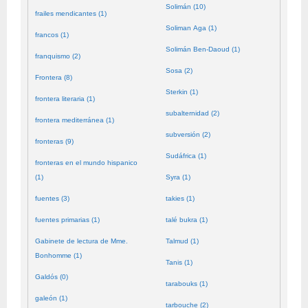
Solimán (10)
frailes mendicantes (1)
Soliman Aga (1)
francos (1)
Solimán Ben-Daoud (1)
franquismo (2)
Sosa (2)
Frontera (8)
Sterkin (1)
frontera literaria (1)
subalternidad (2)
frontera mediterránea (1)
subversión (2)
fronteras (9)
Sudáfrica (1)
fronteras en el mundo hispanico
(1)
Syra (1)
fuentes (3)
takies (1)
fuentes primarias (1)
talé bukra (1)
Gabinete de lectura de Mme.
Talmud (1)
Bonhomme (1)
Tanis (1)
Galdós (0)
tarabouks (1)
galeón (1)
tarbouche (2)