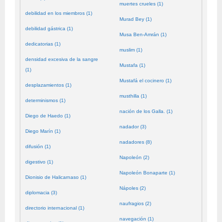
muertes crueles (1)
debilidad en los miembros (1)
Murad Bey (1)
debilidad gástrica (1)
Musa Ben-Amrán (1)
dedicatorias (1)
muslim (1)
densidad excesiva de la sangre
Mustafa (1)
(1)
Mustafá el cocinero (1)
desplazamientos (1)
musthilla (1)
determinismos (1)
nación de los Galla. (1)
Diego de Haedo (1)
nadador (3)
Diego Marín (1)
nadadores (8)
difusión (1)
Napoleón (2)
digestivo (1)
Napoleón Bonaparte (1)
Dionisio de Halicarnaso (1)
Nápoles (2)
diplomacia (3)
naufragios (2)
directorio internacional (1)
navegación (1)