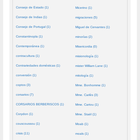
Consejo de Estado (1)
Micerino (1)
Consejo de Indias (1)
migraciones (5)
Consejo de Portugal (1)
Miguel de Cervantes (1)
Constantinopla (1)
minorías (2)
Contemporánea (1)
Misericordia (0)
contracultura (1)
misionología (1)
Contrariedades domésticas (1)
mister William Lane (1)
conversión (1)
mitología (1)
coptos (3)
Mme. Bonhomme (1)
corsarios (7)
Mme. Carlès (3)
CORSARIOS BERBERISCOS (1)
Mme. Cartou (1)
Corydon (1)
Mme. Staël (1)
couscoussou (1)
Moab (1)
crisis (11)
moals (1)