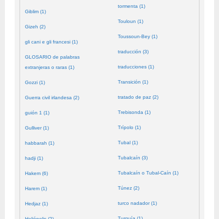
tormenta (1)
Giblim (1)
Touloun (1)
Gizeh (2)
Toussoun-Bey (1)
gli cani e gli francesi (1)
traducción (3)
GLOSARIO de palabras
traducciones (1)
extranjeras o raras (1)
Transición (1)
Gozzi (1)
tratado de paz (2)
Guerra civil irlandesa (2)
Trebisonda (1)
guión 1 (1)
Trípolo (1)
Gulliver (1)
Tubal (1)
habbarah (1)
Tubalcaín (3)
hadji (1)
Tubalcaín o Tubal-Caín (1)
Hakem (6)
Túnez (2)
Harem (1)
turco nadador (1)
Hedjaz (1)
Turquía (1)
Heliópolis (2)