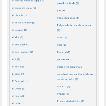
el circo de Herodes Agripa. (1)
pasados allende (1)
el conde de Dreux (1)
paz (5)
el divorcio (1)
Pedro Burguillos (2)
el doctro Clot-Bey (1)
Peligros de la hora de la siesta
el Dorador (1)
(1)
el efod (1)
Pelusa (1)
el emir Béchir (1)
Péra (1)
el emir Fakardin (1)
Perceval (1)
el fil (1)
periodismo (2)
el Fostat (1)
Perseo y la Gorgona (1)
El Garb (2)
perturbaciones auditivas y de los
demás sentidos (1)
El Ghazzel (1)
Petrarca (1)
El Greco (1)
Phanor (4)
el harem (1)
Phanor el albañil sirio (1)
el hulla (1)