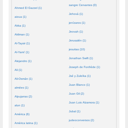
sangre Cervantes (0)
Ahmed El Gazzel (1)
Jehová (1)
aioua (1)
jenízaros (1)
Akka (1)
Jeovah (1)
Akliman (1)
Jerusalén (1)
Al-Taysir (1)
jesuitas (10)
Al-Yami' (1)
Jonathan Swift (1)
Alejandro (1)
Joseph de Fonfrède (1)
Ali (1)
Jsé y Zuleïka (1)
Ali-Osmán (1)
Juan Blanco (1)
almées (1)
Juan Gil (2)
Alpujarras (2)
Juan Luis Alzamora (1)
alun (1)
Jubal (1)
América (6)
judeoconversos (2)
América latina (1)