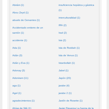
Abirám (1)
insuficiencia hepática y gástrica
(1)
Abou Zeyd (1)
interculturalidad (1)
abuelo de Cervantes (1)
IRA (2)
Accidentado entierro de un
santón (1)
Irad (2)
accidente (1)
Isis (2)
Ada (1)
Isla de Roddah (1)
Adán (3)
Isla de Venus (1)
Adán y Eva (1)
Istanbollah (1)
Adonay (3)
Jabel (1)
Adoniram (11)
Japón (20)
aga (1)
jarabe (4)
Agel (1)
jarabe 2 (1)
agradecimientos (1)
Jardín de Rosette (1)
Ahías de Siló (1)
Javier Figueroa La fuerza de la