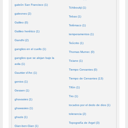
galeón San Francisco (1)
Tchiboukji (1)
galeones (2)
Tebas (1)
Galileo (0)
Telémaco (1)
Galileo herético (1)
temperamentos (1)
Gandhi (2)
Teócrito (1)
ganglios en el cuello (1)
Thomas Murner. (0)
ganglios que se alojan bajo la
Ticiano (1)
axila (1)
Tiempo Cervantes (0)
Gauttier d'Arc (1)
Tiempo de Cervantes (13)
genios (1)
Tifón (1)
Gessen (1)
Tiro (1)
ghavasies (1)
tocados por el dedo de dios (1)
ghawasies (1)
tolerancia (2)
ghazis (1)
Topografía de Argel (3)
Gian-ben-Gian (1)