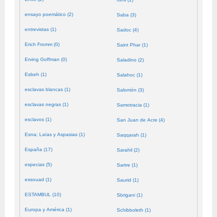
ensayo poemático (2)
Saba (3)
entrevistas (1)
Sadoc (4)
Erich Fromm (0)
Saint Phar (1)
Erving Goffman (0)
Saladino (2)
Esbeh (1)
Salahoc (1)
esclavas blancas (1)
Salomón (3)
esclavas negras (1)
Samotracia (1)
esclavos (1)
San Juan de Acre (4)
Esna; Laïas y Aspasias (1)
Saqqarah (1)
España (17)
Sarahil (2)
especias (5)
Sartre (1)
essouad (1)
Saurid (1)
ESTAMBUL (10)
Sbrigani (1)
Europa y América (1)
Schibboleth (1)