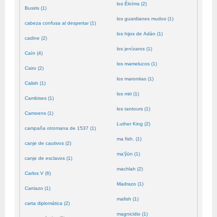
los Éloïms (2)
Busiris (1)
los guardianes mudos (1)
cabeza confusa al despertar (1)
los hijos de Adán (1)
cadine (2)
los jenízaros (1)
Caín (4)
los mamelucos (1)
Cairo (2)
los maronitas (1)
Calish (1)
los miri (1)
Cambises (1)
los tantours (1)
Camoens (1)
Luther King (2)
campaña otromana de 1537 (1)
ma fish. (1)
canje de cautivos (2)
ma’ŷūn (1)
canje de esclavos (1)
machlah (2)
Carlos V (6)
Madrazo (1)
Carriazo (1)
mafish (1)
carta diplomática (2)
magnicidio (1)