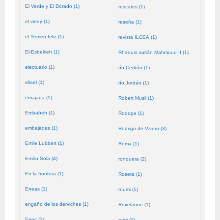
El Verde y El Dorado (1)
rescates (1)
el virrey (1)
reseña (1)
el Yemen feliz (1)
revista ILCEA (1)
El-Esbekieh (1)
Rhaouïs sultán Mahmoud II (1)
electuario (1)
río Cedrón (1)
eliael (1)
río Jordán (1)
emajada (1)
Robert Musil (1)
Embabeh (1)
Rodope (1)
embajadas (1)
Rodrigo de Vivero (3)
Emile Lubbert (1)
Roma (1)
Emilio Sola (4)
ronquera (2)
En la frontera (1)
Roseta (1)
Eneas (1)
roumi (1)
engaño de los derviches (1)
Roxelanne (1)
Enoc (2)
rumi (1)