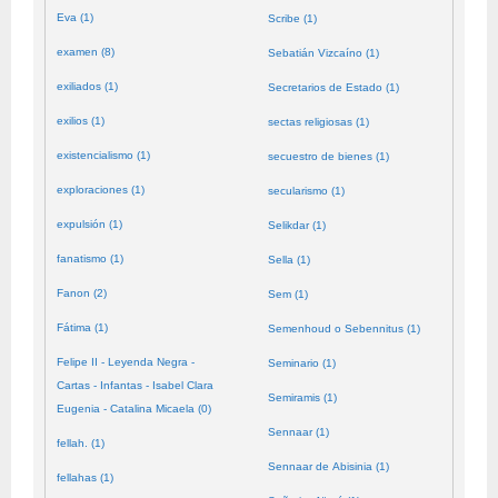
Eva (1)
Scribe (1)
examen (8)
Sebatián Vizcaíno (1)
exiliados (1)
Secretarios de Estado (1)
exilios (1)
sectas religiosas (1)
existencialismo (1)
secuestro de bienes (1)
exploraciones (1)
secularismo (1)
expulsión (1)
Selikdar (1)
fanatismo (1)
Sella (1)
Fanon (2)
Sem (1)
Fátima (1)
Semenhoud o Sebennitus (1)
Felipe II - Leyenda Negra -
Seminario (1)
Cartas - Infantas - Isabel Clara
Semiramis (1)
Eugenia - Catalina Micaela (0)
Sennaar (1)
fellah. (1)
Sennaar de Abisinia (1)
fellahas (1)