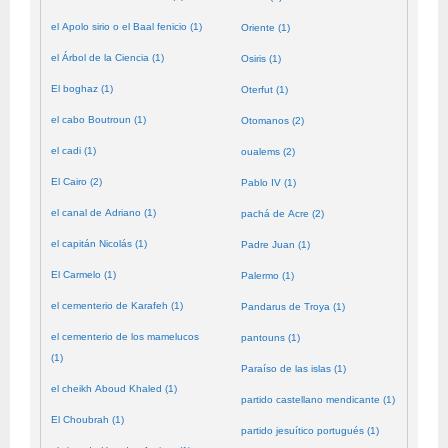
el Apolo sirio o el Baal fenicio (1)
Oriente (1)
el Árbol de la Ciencia (1)
Osiris (1)
El boghaz (1)
Oterfut (1)
el cabo Boutroun (1)
Otomanos (2)
el cadi (1)
oualems (2)
El Cairo (2)
Pablo IV (1)
el canal de Adriano (1)
pachá de Acre (2)
el capitán Nicolás (1)
Padre Juan (1)
El Carmelo (1)
Palermo (1)
el cementerio de Karafeh (1)
Pandarus de Troya (1)
el cementerio de los mamelucos
pantouns (1)
(1)
Paraíso de las islas (1)
el cheikh Aboud Khaled (1)
partido castellano mendicante (1)
El Choubrah (1)
partido jesuítico portugués (1)