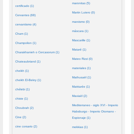
maronitas (5)
certificado (1)
Martin Lutero (0)
Cervantes (68)
marxismo (0)
cervantismo (4)
máscara (1)
Cham (1)
Mascarille (1)
Champolion (1)
Mataré (1)
Charakhanieh o Cercasorum (1)
Mateo Rizzi (0)
Chateaubriand (1)
materiales (1)
cheikh (1)
Mathusaël (1)
cheikh El-Bekry (1)
Matttarée (1)
chélebi (1)
Maviaël (2)
chiste (1)
Mediterraneo - siglo XVI - Imperio
Choubrah (2)
Habsburgo - Imperio Otomano -
Cine (2)
Espionaje (1)
cine corsario (2)
mekkias (1)