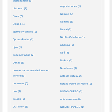
discrepancias (1)
negociaciones (1)
disdasah (1)
Nemrod (3)
Dives (2)
Nemrud (1)
Djabaïl (1)
Nerval (2)
djermes y canges (1)
Nicolás Cabrillana (1)
Djezzar-Pacha (1)
nihilismo (1)
djins (1)
Noé (3)
documentación (2)
Noéma (1)
Dohza (1)
Nota breve (0)
dolores de las articulaciones en
general (1)
nota de lectura (2)
dominicos (0)
notario Pedro de Ribera (1)
dos (0)
NOTAS CURSO (0)
dourah (1)
notas examen (0)
Dr. Perron (1)
NOTAS FINALES (1)