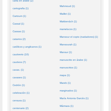
carta en árabe (2)
Mahmoud (1)
cartografia (1)
Maillet (1)
Cartoum (1)
Makbenách (1)
Cassal (1)
mamelucos (1)
Cassas (1)
Mansour el copto (nadadores) (1)
catarros (2)
Mansourah (1)
católicos y anglicanos (1)
Mansur (1)
cautiverio (10)
manuscrito en árabe (1)
cautivos (7)
manuscritos (1)
cavas. (1)
mapa (1)
cavases (1)
Mareb (1)
Cedrón (1)
marginados (1)
celebración (1)
María Antonia Garcés (1)
censura (1)
Mármara (1)
centenario (2)