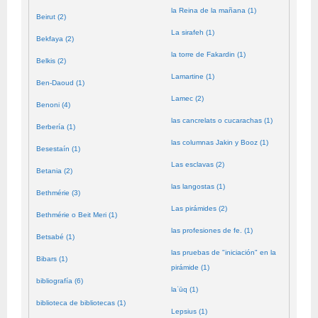
la Reina de la mañana (1)
Beirut (2)
La sirafeh (1)
Bekfaya (2)
la torre de Fakardin (1)
Belkis (2)
Lamartine (1)
Ben-Daoud (1)
Lamec (2)
Benoni (4)
las cancrelats o cucarachas (1)
Berbería (1)
las columnas Jakin y Booz (1)
Besestaín (1)
Las esclavas (2)
Betania (2)
las langostas (1)
Bethmérie (3)
Las pirámides (2)
Bethmérie o Beit Meri (1)
las profesiones de fe. (1)
Betsabé (1)
las pruebas de "iniciación" en la
Bibars (1)
pirámide (1)
bibliografía (6)
laʿūq (1)
biblioteca de bibliotecas (1)
Lepsius (1)