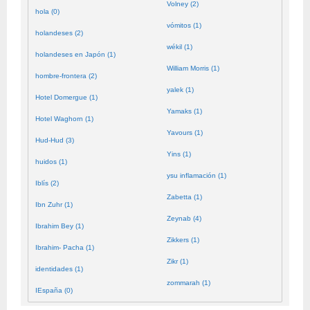
Volney (2)
hola (0)
vómitos (1)
holandeses (2)
wékil (1)
holandeses en Japón (1)
William Morris (1)
hombre-frontera (2)
yalek (1)
Hotel Domergue (1)
Yamaks (1)
Hotel Waghorn (1)
Yavours (1)
Hud-Hud (3)
Yins (1)
huidos (1)
ysu inflamación (1)
Iblís (2)
Zabetta (1)
Ibn Zuhr (1)
Zeynab (4)
Ibrahim Bey (1)
Zikkers (1)
Ibrahim- Pacha (1)
Zikr (1)
identidades (1)
zommarah (1)
IEspaña (0)