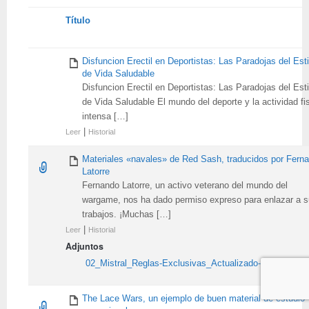
Tienes
Título
adjunto
Disfuncion Erectil en Deportistas: Las Paradojas del Esti
de Vida Saludable
Disfuncion Erectil en Deportistas: Las Paradojas del Esti
de Vida Saludable El mundo del deporte y la actividad fi
intensa […]
|
Leer
Historial
Materiales «navales» de Red Sash, traducidos por Fern
Latorre
Fernando Latorre, un activo veterano del mundo del
wargame, nos ha dado permiso expreso para enlazar a 
trabajos. ¡Muchas […]
|
Leer
Historial
Adjuntos
02_Mistral_Reglas-Exclusivas_Actualizado-a-2.0_ES.pd
The Lace Wars, un ejemplo de buen material de estudio