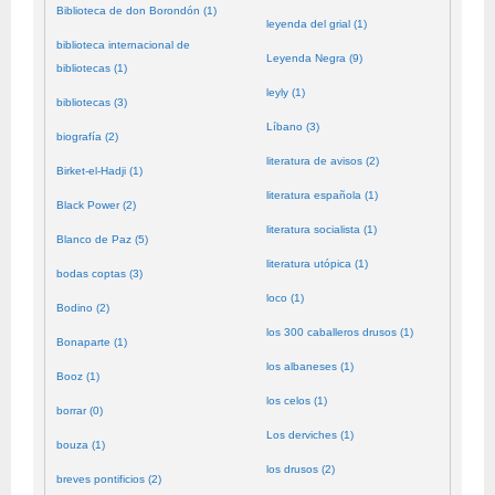
Biblioteca de don Borondón (1)
leyenda del grial (1)
biblioteca internacional de
Leyenda Negra (9)
bibliotecas (1)
leyly (1)
bibliotecas (3)
Líbano (3)
biografía (2)
literatura de avisos (2)
Birket-el-Hadji (1)
literatura española (1)
Black Power (2)
literatura socialista (1)
Blanco de Paz (5)
literatura utópica (1)
bodas coptas (3)
loco (1)
Bodino (2)
los 300 caballeros drusos (1)
Bonaparte (1)
los albaneses (1)
Booz (1)
los celos (1)
borrar (0)
Los derviches (1)
bouza (1)
los drusos (2)
breves pontificios (2)