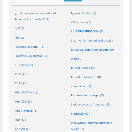
¿quién osaría luchar contra el
Iglesia Católica (0)
favor de los grandes? (1)
il Giorgione (1)
'arif (1)
iLUSTRE FREGONA (1)
'ifrit (1)
inconvenientes del celibato (1)
"¡Gallina al agua!" (1)
Index Librorum Prohibitorum (0)
"al sable y al bastón" (1)
indios (2)
13 relatos (2)
Individualismo (0)
2015 (0)
Individuo Moderno (0)
2016 (0)
información (7)
Abd-el-Kérim (1)
Información de Argel (7)
Abdallah (2)
ingleses versus franceses (1)
Abdul-Medjid (1)
inquisición (7)
Abel (1)
insalivación anormal durante el
abesch (1)
sueño (1)