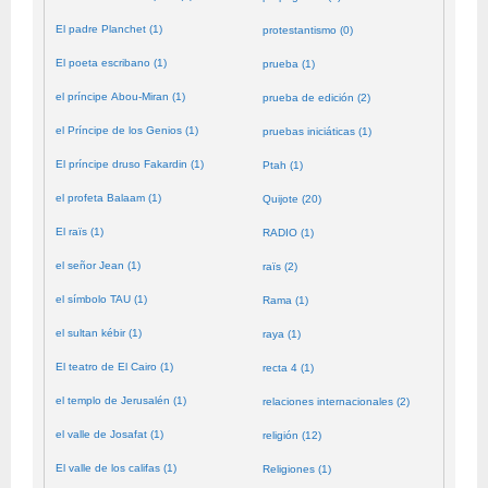
El padre Planchet (1)
protestantismo (0)
El poeta escribano (1)
prueba (1)
el príncipe Abou-Miran (1)
prueba de edición (2)
el Príncipe de los Genios (1)
pruebas iniciáticas (1)
El príncipe druso Fakardin (1)
Ptah (1)
el profeta Balaam (1)
Quijote (20)
El raïs (1)
RADIO (1)
el señor Jean (1)
raïs (2)
el símbolo TAU (1)
Rama (1)
el sultan kébir (1)
raya (1)
El teatro de El Cairo (1)
recta 4 (1)
el templo de Jerusalén (1)
relaciones internacionales (2)
el valle de Josafat (1)
religión (12)
El valle de los califas (1)
Religiones (1)