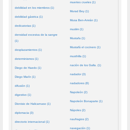
muertes crueles (1)
debilidad en los miembros (1)
Murad Bey (1)
debilidad gástrica (1)
Musa Ben-Amrán (1)
dedicatorias (1)
muslim (1)
densidad excesiva de la sangre
Mustafa (1)
(1)
Mustafá el cocinero (1)
desplazamientos (1)
musthilla (1)
determinismos (1)
nación de los Galla. (1)
Diego de Haedo (1)
nadador (3)
Diego Marín (1)
nadadores (8)
difusión (1)
Napoleón (2)
digestivo (1)
Napoleón Bonaparte (1)
Dionisio de Halicarnaso (1)
Nápoles (2)
diplomacia (3)
naufragios (2)
directorio internacional (1)
navegación (1)