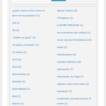
¿quién osaría luchar contra el
Iglesia Católica (0)
favor de los grandes? (1)
il Giorgione (1)
'arif (1)
iLUSTRE FREGONA (1)
'ifrit (1)
inconvenientes del celibato (1)
"¡Gallina al agua!" (1)
Index Librorum Prohibitorum (0)
"al sable y al bastón" (1)
indios (2)
13 relatos (2)
Individualismo (0)
2015 (0)
Individuo Moderno (0)
2016 (0)
información (7)
Abd-el-Kérim (1)
Información de Argel (7)
Abdallah (2)
ingleses versus franceses (1)
Abdul-Medjid (1)
inquisición (7)
Abel (1)
insalivación anormal durante el
abesch (1)
sueño (1)