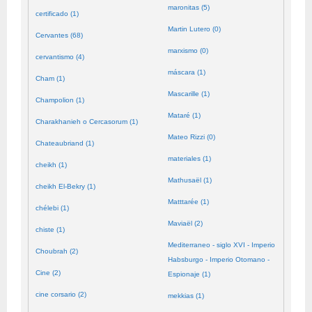
maronitas (5)
certificado (1)
Martin Lutero (0)
Cervantes (68)
marxismo (0)
cervantismo (4)
máscara (1)
Cham (1)
Mascarille (1)
Champolion (1)
Mataré (1)
Charakhanieh o Cercasorum (1)
Mateo Rizzi (0)
Chateaubriand (1)
materiales (1)
cheikh (1)
Mathusaël (1)
cheikh El-Bekry (1)
Matttarée (1)
chélebi (1)
Maviaël (2)
chiste (1)
Mediterraneo - siglo XVI - Imperio
Choubrah (2)
Habsburgo - Imperio Otomano -
Cine (2)
Espionaje (1)
cine corsario (2)
mekkias (1)