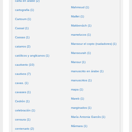
carta en árabe (2)
Mahmoud (1)
cartografia (1)
Maillet (1)
Cartoum (1)
Makbenách (1)
Cassal (1)
mamelucos (1)
Cassas (1)
Mansour el copto (nadadores) (1)
catarros (2)
Mansourah (1)
católicos y anglicanos (1)
Mansur (1)
cautiverio (10)
manuscrito en árabe (1)
cautivos (7)
manuscritos (1)
cavas. (1)
mapa (1)
cavases (1)
Mareb (1)
Cedrón (1)
marginados (1)
celebración (1)
María Antonia Garcés (1)
censura (1)
Mármara (1)
centenario (2)