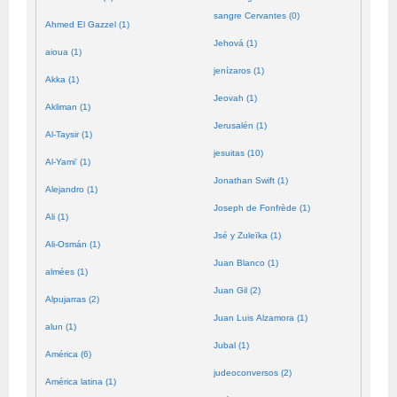
sangre Cervantes (0)
Ahmed El Gazzel (1)
Jehová (1)
aioua (1)
jenízaros (1)
Akka (1)
Jeovah (1)
Akliman (1)
Jerusalén (1)
Al-Taysir (1)
jesuitas (10)
Al-Yami' (1)
Jonathan Swift (1)
Alejandro (1)
Joseph de Fonfrède (1)
Ali (1)
Jsé y Zuleïka (1)
Ali-Osmán (1)
Juan Blanco (1)
almées (1)
Juan Gil (2)
Alpujarras (2)
Juan Luis Alzamora (1)
alun (1)
Jubal (1)
América (6)
judeoconversos (2)
América latina (1)