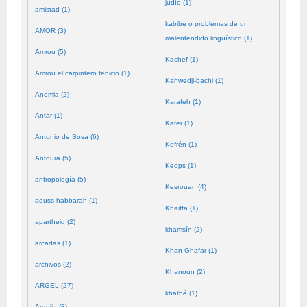
judío (1)
amistad (1)
kabibé o problemas de un
AMOR (3)
malentendido lingüístico (1)
Amrou (5)
Kachef (1)
Amrou el carpintero fenicio (1)
Kahwedji-bachi (1)
Anomia (2)
Karafeh (1)
Antar (1)
Kater (1)
Antonio de Sosa (6)
Kefrén (1)
Antoura (5)
Keops (1)
antropología (5)
Kesrouan (4)
aouss habbarah (1)
Khaiffa (1)
apartheid (2)
khamsín (2)
arcadas (1)
Khan Ghafar (1)
archivos (2)
Khanoun (2)
ARGEL (27)
khatbé (1)
Argelia (8)