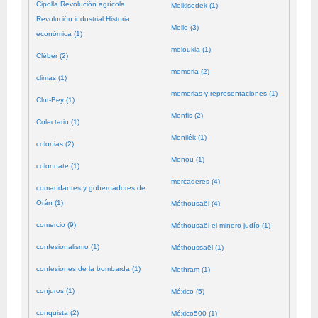
Cipolla Revolución agrícola
Melkisedek (1)
Revolución industrial Historia
Mello (3)
económica (1)
meloukia (1)
Cléber (2)
memoria (2)
climas (1)
memorias y representaciones (1)
Clot-Bey (1)
Menfis (2)
Colectario (1)
Menilék (1)
colonias (2)
Menou (1)
colonnate (1)
mercaderes (4)
comandantes y gobernadores de
Orán (1)
Méthousaël (4)
comercio (9)
Méthousaël el minero judío (1)
confesionalismo (1)
Méthoussaël (1)
confesiones de la bombarda (1)
Methram (1)
conjuros (1)
México (5)
conquista (2)
México500 (1)