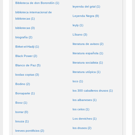
Biblioteca de don Borondón (1)
leyenda del grial (1)
biblioteca internacional de
Leyenda Negra (9)
bibliotecas (1)
leyly (1)
bibliotecas (3)
Líbano (3)
biografía (2)
literatura de avisos (2)
Birket-el-Hadji (1)
literatura española (1)
Black Power (2)
literatura socialista (1)
Blanco de Paz (5)
literatura utópica (1)
bodas coptas (3)
loco (1)
Bodino (2)
los 300 caballeros drusos (1)
Bonaparte (1)
los albaneses (1)
Booz (1)
los celos (1)
borrar (0)
Los derviches (1)
bouza (1)
los drusos (2)
breves pontificios (2)