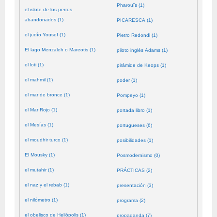
Pharouïs (1)
el islote de los perros
abandonados (1)
PICARESCA (1)
el judío Yousef (1)
Pietro Redondi (1)
El lago Menzaleh o Mareotis (1)
piloto inglés Adams (1)
el loti (1)
pirámide de Keops (1)
el mahmil (1)
poder (1)
el mar de bronce (1)
Pompeyo (1)
el Mar Rojo (1)
portada libro (1)
el Mesías (1)
portugueses (6)
el moudhir turco (1)
posibilidades (1)
El Mousky (1)
Posmodernismo (0)
el mutahir (1)
PRÁCTICAS (2)
el naz y el rebab (1)
presentación (3)
el nilómetro (1)
programa (2)
el obelisco de Heliópolis (1)
propaganda (7)