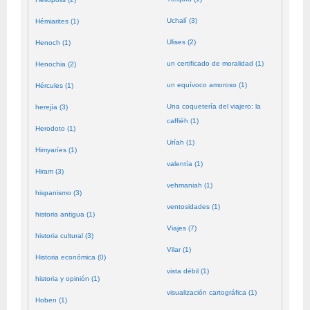
Uchalí (3)
Hémiarites (1)
Ulises (2)
Henoch (1)
un certificado de moralidad (1)
Henochia (2)
un equívoco amoroso (1)
Hércules (1)
Una coquetería del viajero: la
herejía (3)
caffiéh (1)
Herodoto (1)
Uríah (1)
Himyaríes (1)
valentía (1)
Hiram (3)
vehmaniah (1)
hispanismo (3)
ventosidades (1)
historia antigua (1)
Viajes (7)
historia cultural (3)
Vilar (1)
Historia económica (0)
vista débil (1)
historia y opinión (1)
visualización cartográfica (1)
Hoben (1)