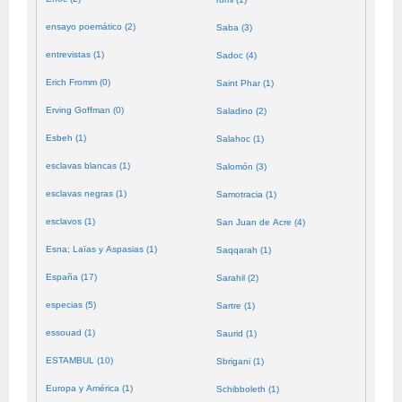
ensayo poemático (2)
Saba (3)
entrevistas (1)
Sadoc (4)
Erich Fromm (0)
Saint Phar (1)
Erving Goffman (0)
Saladino (2)
Esbeh (1)
Salahoc (1)
esclavas blancas (1)
Salomón (3)
esclavas negras (1)
Samotracia (1)
esclavos (1)
San Juan de Acre (4)
Esna; Laïas y Aspasias (1)
Saqqarah (1)
España (17)
Sarahil (2)
especias (5)
Sartre (1)
essouad (1)
Saurid (1)
ESTAMBUL (10)
Sbrigani (1)
Europa y América (1)
Schibboleth (1)