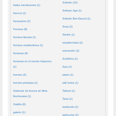
Solimán (10)
frailes mendicantes (1)
Soliman Aga (1)
francos (1)
Solimán Ben-Daoud (1)
franquismo (2)
Sosa (2)
Frontera (8)
Sterkin (1)
frontera literaria (1)
subalternidad (2)
frontera mediterránea (1)
subversión (2)
fronteras (9)
Sudáfrica (1)
fronteras en el mundo hispanico
(1)
Syra (1)
fuentes (3)
takies (1)
fuentes primarias (1)
talé bukra (1)
Gabinete de lectura de Mme.
Talmud (1)
Bonhomme (1)
Tanis (1)
Galdós (0)
tarabouks (1)
galeón (1)
tarbouche (2)