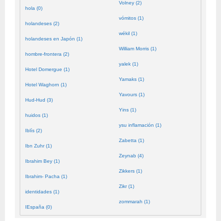
Volney (2)
hola (0)
vómitos (1)
holandeses (2)
wékil (1)
holandeses en Japón (1)
William Morris (1)
hombre-frontera (2)
yalek (1)
Hotel Domergue (1)
Yamaks (1)
Hotel Waghorn (1)
Yavours (1)
Hud-Hud (3)
Yins (1)
huidos (1)
ysu inflamación (1)
Iblís (2)
Zabetta (1)
Ibn Zuhr (1)
Zeynab (4)
Ibrahim Bey (1)
Zikkers (1)
Ibrahim- Pacha (1)
Zikr (1)
identidades (1)
zommarah (1)
IEspaña (0)