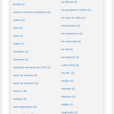
los Éloïms (2)
Busiris (1)
los guardianes mudos (1)
cabeza confusa al despertar (1)
los hijos de Adán (1)
cadine (2)
los jenízaros (1)
Caín (4)
los mamelucos (1)
Cairo (2)
los maronitas (1)
Calish (1)
los miri (1)
Cambises (1)
los tantours (1)
Camoens (1)
Luther King (2)
campaña otromana de 1537 (1)
ma fish. (1)
canje de cautivos (2)
ma’ŷūn (1)
canje de esclavos (1)
machlah (2)
Carlos V (6)
Madrazo (1)
Carriazo (1)
mafish (1)
carta diplomática (2)
magnicidio (1)