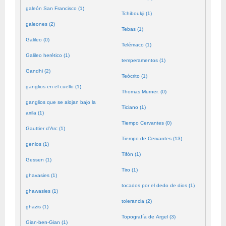
galeón San Francisco (1)
Tchiboukji (1)
galeones (2)
Tebas (1)
Galileo (0)
Telémaco (1)
Galileo herético (1)
temperamentos (1)
Gandhi (2)
Teócrito (1)
ganglios en el cuello (1)
Thomas Murner. (0)
ganglios que se alojan bajo la
Ticiano (1)
axila (1)
Tiempo Cervantes (0)
Gauttier d'Arc (1)
Tiempo de Cervantes (13)
genios (1)
Tifón (1)
Gessen (1)
Tiro (1)
ghavasies (1)
tocados por el dedo de dios (1)
ghawasies (1)
tolerancia (2)
ghazis (1)
Topografía de Argel (3)
Gian-ben-Gian (1)