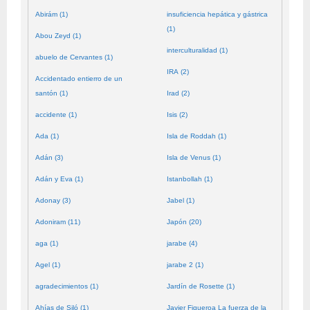
Abirám (1)
insuficiencia hepática y gástrica
(1)
Abou Zeyd (1)
interculturalidad (1)
abuelo de Cervantes (1)
IRA (2)
Accidentado entierro de un
santón (1)
Irad (2)
accidente (1)
Isis (2)
Ada (1)
Isla de Roddah (1)
Adán (3)
Isla de Venus (1)
Adán y Eva (1)
Istanbollah (1)
Adonay (3)
Jabel (1)
Adoniram (11)
Japón (20)
aga (1)
jarabe (4)
Agel (1)
jarabe 2 (1)
agradecimientos (1)
Jardín de Rosette (1)
Ahías de Siló (1)
Javier Figueroa La fuerza de la