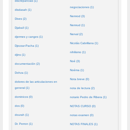
discrepancias (1)
negociaciones (1)
disdasah (1)
Nemrod (3)
Dives (2)
Nemrud (1)
Djabaïl (1)
Nerval (2)
djermes y canges (1)
Nicolás Cabrillana (1)
Djezzar-Pacha (1)
nihilismo (1)
djins (1)
Noé (3)
documentación (2)
Noéma (1)
Dohza (1)
Nota breve (0)
dolores de las articulaciones en
general (1)
nota de lectura (2)
dominicos (0)
notario Pedro de Ribera (1)
dos (0)
NOTAS CURSO (0)
dourah (1)
notas examen (0)
Dr. Perron (1)
NOTAS FINALES (1)