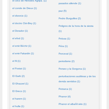
el circo de Herodes Agripa. (1)
pasados allende (1)
el conde de Dreux (1)
paz (5)
el divorcio (1)
Pedro Burguillos (2)
el doctro Clot-Bey (1)
Peligros de la hora de la siesta
el Dorador (1)
(1)
el efod (1)
Pelusa (1)
el emir Béchir (1)
Péra (1)
el emir Fakardin (1)
Perceval (1)
el fil (1)
periodismo (2)
el Fostat (1)
Perseo y la Gorgona (1)
El Garb (2)
perturbaciones auditivas y de los
demás sentidos (1)
El Ghazzel (1)
Petrarca (1)
El Greco (1)
Phanor (4)
el harem (1)
Phanor el albañil sirio (1)
el hulla (1)