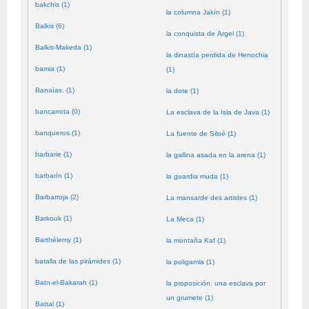
bakchis (1)
la columna Jakín (1)
Balkis (6)
la conquista de Argel (1)
Balkis-Makeda (1)
la dinastía perdida de Henochia
bamia (1)
(1)
Banaïas. (1)
la dote (1)
bancarrota (0)
La esclava de la Isla de Java (1)
banqueros (1)
La fuente de Siloé (1)
barbarie (1)
la gallina asada en la arena (1)
barbarín (1)
la guardia muda (1)
Barbarroja (2)
La mansarde des artistes (1)
Barkouk (1)
La Meca (1)
Barthélemy (1)
la montaña Kaf (1)
batalla de las pirámides (1)
la poligamia (1)
Batn-el-Bakarah (1)
la proposición: una esclava por
un grumete (1)
Battal (1)