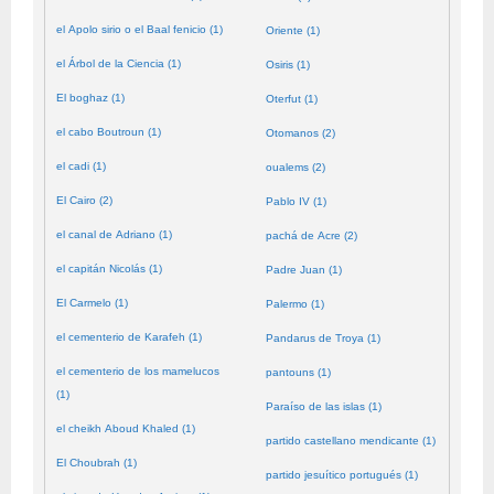
el Apolo sirio o el Baal fenicio (1)
Oriente (1)
el Árbol de la Ciencia (1)
Osiris (1)
El boghaz (1)
Oterfut (1)
el cabo Boutroun (1)
Otomanos (2)
el cadi (1)
oualems (2)
El Cairo (2)
Pablo IV (1)
el canal de Adriano (1)
pachá de Acre (2)
el capitán Nicolás (1)
Padre Juan (1)
El Carmelo (1)
Palermo (1)
el cementerio de Karafeh (1)
Pandarus de Troya (1)
el cementerio de los mamelucos
pantouns (1)
(1)
Paraíso de las islas (1)
el cheikh Aboud Khaled (1)
partido castellano mendicante (1)
El Choubrah (1)
partido jesuítico portugués (1)