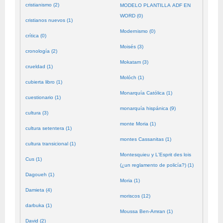
cristianismo (2)
MODELO PLANTILLA ADF EN
WORD (0)
cristianos nuevos (1)
Modernismo (0)
crítica (0)
Moisés (3)
cronología (2)
Mokatam (3)
crueldad (1)
Molóch (1)
cubierta libro (1)
Monarquía Católica (1)
cuestionario (1)
monarquía hispánica (9)
cultura (3)
monte Moria (1)
cultura setentera (1)
montes Cassanitas (1)
cultura transicional (1)
Montesquieu y L'Esprit des lois
Cus (1)
(¿un reglamento de policía?) (1)
Dagoueh (1)
Moria (1)
Damieta (4)
moriscos (12)
darbuka (1)
Moussa Ben-Amran (1)
David (2)