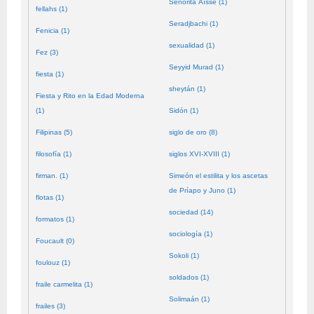
Señorita Aïssé (1)
fellahs (1)
Seradjbachi (1)
Fenicia (1)
sexualidad (1)
Fez (3)
Seyyid Murad (1)
fiesta (1)
sheytán (1)
Fiesta y Rito en la Edad Moderna
(1)
Sidón (1)
Filipinas (5)
siglo de oro (8)
filosofía (1)
siglos XVI-XVIII (1)
firman. (1)
Simeón el estilita y los ascetas
de Príapo y Juno (1)
flotas (1)
sociedad (14)
formatos (1)
sociología (1)
Foucault (0)
Sokoli (1)
foulouz (1)
soldados (1)
fraile carmelita (1)
Solimaán (1)
frailes (3)