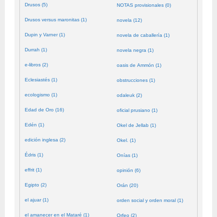
Drusos (5)
NOTAS provisionales (0)
Drusos versus maronitas (1)
novela (12)
Dupin y Varner (1)
novela de caballería (1)
Durrah (1)
novela negra (1)
e-libros (2)
oasis de Ammón (1)
Eclesiastés (1)
obstrucciones (1)
ecologismo (1)
odaleuk (2)
Edad de Oro (16)
oficial prusiano (1)
Edén (1)
Okel de Jellab (1)
edición inglesa (2)
Okel. (1)
Édris (1)
Onías (1)
effrit (1)
opinión (6)
Egipto (2)
Orán (20)
el ajuar (1)
orden social y orden moral (1)
el amanecer en el Mataré (1)
Orfeo (2)