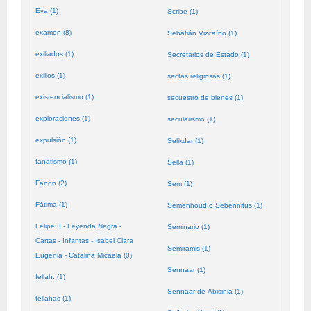
Eva (1)
Scribe (1)
examen (8)
Sebatián Vizcaíno (1)
exiliados (1)
Secretarios de Estado (1)
exilios (1)
sectas religiosas (1)
existencialismo (1)
secuestro de bienes (1)
exploraciones (1)
secularismo (1)
expulsión (1)
Selikdar (1)
fanatismo (1)
Sella (1)
Fanon (2)
Sem (1)
Fátima (1)
Semenhoud o Sebennitus (1)
Felipe II - Leyenda Negra -
Seminario (1)
Cartas - Infantas - Isabel Clara
Semiramis (1)
Eugenia - Catalina Micaela (0)
Sennaar (1)
fellah. (1)
Sennaar de Abisinia (1)
fellahas (1)