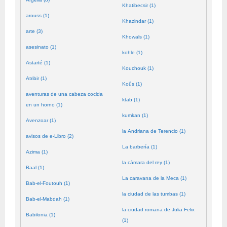
Khatibecsir (1)
arouss (1)
Khazindar (1)
arte (3)
Khowals (1)
asesinato (1)
kohle (1)
Astarté (1)
Kouchouk (1)
Atribir (1)
Koûs (1)
aventuras de una cabeza cocida
ktab (1)
en un horno (1)
kumkan (1)
Avenzoar (1)
la Andriana de Terencio (1)
avisos de e-Libro (2)
La barbería (1)
Azima (1)
la cámara del rey (1)
Baal (1)
La caravana de la Meca (1)
Bab-el-Foutouh (1)
la ciudad de las tumbas (1)
Bab-el-Mabdah (1)
la ciudad romana de Julia Felix
Babilonia (1)
(1)