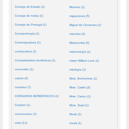
Consejo de Estado (1)
Micerino (1)
Consejo de Indias (1)
migraciones (5)
Consejo de Portugal (1)
Miguel de Cervantes (1)
Constantinopla (1)
minorías (2)
Contemporánea (1)
Misericordia (0)
contracultura (1)
misionología (1)
Contrariedades domésticas (1)
mister William Lane (1)
conversión (1)
mitología (1)
coptos (3)
Mme. Bonhomme (1)
corsarios (7)
Mme. Carlès (3)
CORSARIOS BERBERISCOS (1)
Mme. Cartou (1)
Corydon (1)
Mme. Staël (1)
couscoussou (1)
Moab (1)
crisis (11)
moals (1)