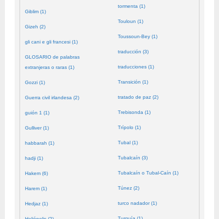
tormenta (1)
Giblim (1)
Touloun (1)
Gizeh (2)
Toussoun-Bey (1)
gli cani e gli francesi (1)
traducción (3)
GLOSARIO de palabras
traducciones (1)
extranjeras o raras (1)
Transición (1)
Gozzi (1)
tratado de paz (2)
Guerra civil irlandesa (2)
Trebisonda (1)
guión 1 (1)
Trípolo (1)
Gulliver (1)
Tubal (1)
habbarah (1)
Tubalcaín (3)
hadji (1)
Tubalcaín o Tubal-Caín (1)
Hakem (6)
Túnez (2)
Harem (1)
turco nadador (1)
Hedjaz (1)
Turquía (1)
Heliópolis (2)