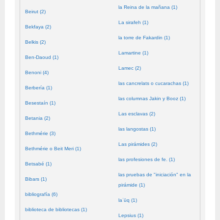
la Reina de la mañana (1)
Beirut (2)
La sirafeh (1)
Bekfaya (2)
la torre de Fakardin (1)
Belkis (2)
Lamartine (1)
Ben-Daoud (1)
Lamec (2)
Benoni (4)
las cancrelats o cucarachas (1)
Berbería (1)
las columnas Jakin y Booz (1)
Besestaín (1)
Las esclavas (2)
Betania (2)
las langostas (1)
Bethmérie (3)
Las pirámides (2)
Bethmérie o Beit Meri (1)
las profesiones de fe. (1)
Betsabé (1)
las pruebas de "iniciación" en la
Bibars (1)
pirámide (1)
bibliografía (6)
laʿūq (1)
biblioteca de bibliotecas (1)
Lepsius (1)