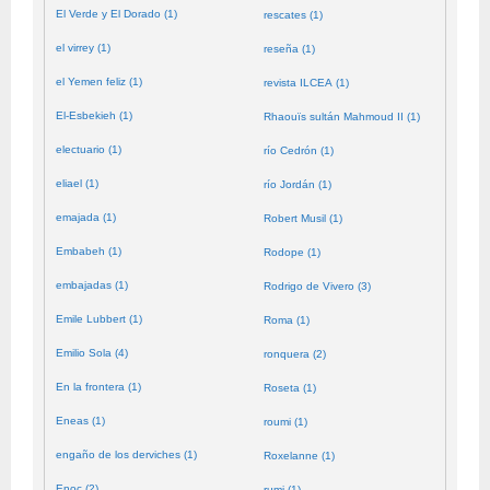
El Verde y El Dorado (1)
rescates (1)
el virrey (1)
reseña (1)
el Yemen feliz (1)
revista ILCEA (1)
El-Esbekieh (1)
Rhaouïs sultán Mahmoud II (1)
electuario (1)
río Cedrón (1)
eliael (1)
río Jordán (1)
emajada (1)
Robert Musil (1)
Embabeh (1)
Rodope (1)
embajadas (1)
Rodrigo de Vivero (3)
Emile Lubbert (1)
Roma (1)
Emilio Sola (4)
ronquera (2)
En la frontera (1)
Roseta (1)
Eneas (1)
roumi (1)
engaño de los derviches (1)
Roxelanne (1)
Enoc (2)
rumi (1)