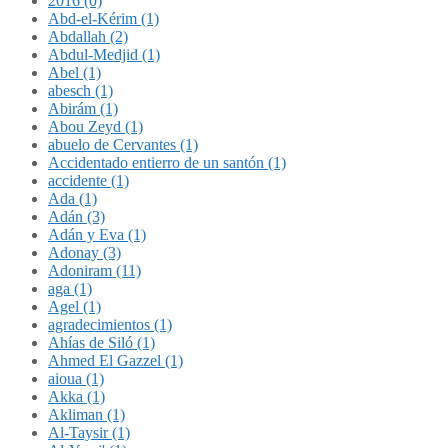
2016 (0)
Abd-el-Kérim (1)
Abdallah (2)
Abdul-Medjid (1)
Abel (1)
abesch (1)
Abirám (1)
Abou Zeyd (1)
abuelo de Cervantes (1)
Accidentado entierro de un santón (1)
accidente (1)
Ada (1)
Adán (3)
Adán y Eva (1)
Adonay (3)
Adoniram (11)
aga (1)
Agel (1)
agradecimientos (1)
Ahías de Siló (1)
Ahmed El Gazzel (1)
aioua (1)
Akka (1)
Akliman (1)
Al-Taysir (1)