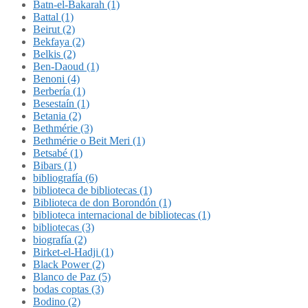
Batn-el-Bakarah (1)
Battal (1)
Beirut (2)
Bekfaya (2)
Belkis (2)
Ben-Daoud (1)
Benoni (4)
Berbería (1)
Besestaín (1)
Betania (2)
Bethmérie (3)
Bethmérie o Beit Meri (1)
Betsabé (1)
Bibars (1)
bibliografía (6)
biblioteca de bibliotecas (1)
Biblioteca de don Borondón (1)
biblioteca internacional de bibliotecas (1)
bibliotecas (3)
biografía (2)
Birket-el-Hadji (1)
Black Power (2)
Blanco de Paz (5)
bodas coptas (3)
Bodino (2)