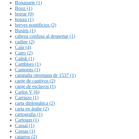
Bonaparte (1)
Booz (1)
borrar (0)
bouza (1)
breves pontificios (2)
Busiris (1)
cabeza confusa al despertar (1)
cadine (2)
Caín (4)
Cairo (2)
Calish (1)
Cambises (1)
Camoens (1)
campaña otromana de 1537 (1)
canje de cautivos (2)
canje de esclavos (1)
Carlos V (6)
Carriazo (1)
carta diplomática (2)
carta en árabe (2)
cartografia (1)
Cartoum (1)
Cassal (1)
Cassas (1)
catarros (2)