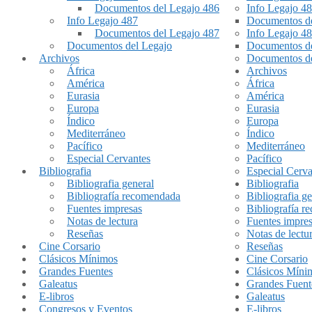
Documentos del Legajo 486
Info Legajo 4
Info Legajo 487
Documentos de
Documentos del Legajo 487
Info Legajo 4
Documentos del Legajo
Documentos de
Archivos
Documentos de
África
Archivos
América
África
Eurasia
América
Europa
Eurasia
Índico
Europa
Mediterráneo
Índico
Pacífico
Mediterráneo
Especial Cervantes
Pacífico
Bibliografia
Especial Cerva
Bibliografia general
Bibliografia
Bibliografía recomendada
Bibliografia ge
Fuentes impresas
Bibliografía 
Notas de lectura
Fuentes impre
Reseñas
Notas de lectu
Cine Corsario
Reseñas
Clásicos Mínimos
Cine Corsario
Grandes Fuentes
Clásicos Míni
Galeatus
Grandes Fuent
E-libros
Galeatus
Congresos y Eventos
E-libros