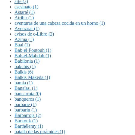
arte (3)
asesinato (1)
Astarté (1)
Atribir (1)
aventuras de una cabeza cocida en un horno (1)
Avenzoar (1)
avisos de e-Libro (2)
Azima (1)
Baal (1)
Bab-el-Foutouh (1)
Bab-el-Mabdah (1)
Babilonia (1)
bakchis (1)
Balkis (6)
Balkis-Makeda (1)
bamia (1)
Banaïas. (1)
bancarrota (0)
banqueros (1)
barbarie (1)
barbarín (1)
Barbarroja (2)
Barkouk (1)
Barthélemy (1)
batalla de las pirámides (1)