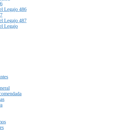
86
l Legajo 486
87
l Legajo 487
l Legajo
ntes
neral
recomendada
sas
ra
mos
es