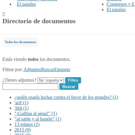
El paraíso
Congresos y E
El paraíso
Directorio de documentos
Todos los documentos
Estás viendo
todos
los documentos.
Filtrar por:
Adjuntos
Buscar
Etiqueta
¿Tienes adjuntos?
Buscar
¿quién osaría luchar contra el favor de los grandes? (1)
'arif (1)
'ifrit (1)
"¡Gallina al agua!" (1)
"al sable y al bastón" (1)
13 relatos (2)
2015 (0)