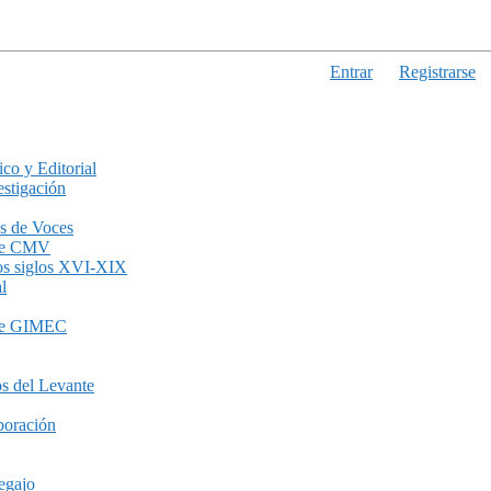
Entrar
Registrarse
ico y Editorial
stigación
s de Voces
de CMV
los siglos XVI-XIX
l
de GIMEC
s del Levante
boración
egajo