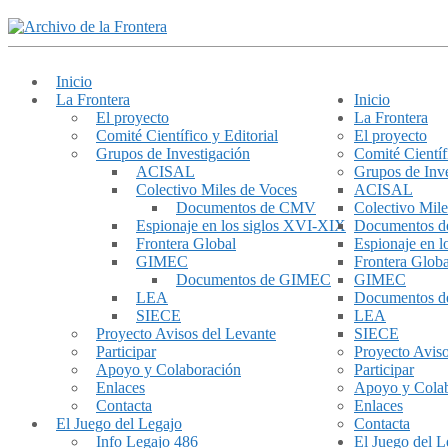
Inicio
La Frontera
Inicio
El proyecto
La Frontera
Comité Científico y Editorial
El proyecto
Grupos de Investigación
Comité Científ
ACISAL
Grupos de Inve
Colectivo Miles de Voces
ACISAL
Documentos de CMV
Colectivo Mile
Espionaje en los siglos XVI-XIX
Documentos 
Frontera Global
Espionaje en 
GIMEC
Frontera Globa
Documentos de GIMEC
GIMEC
LEA
Documentos 
SIECE
LEA
Proyecto Avisos del Levante
SIECE
Participar
Proyecto Aviso
Apoyo y Colaboración
Participar
Enlaces
Apoyo y Cola
Contacta
Enlaces
El Juego del Legajo
Contacta
Info Legajo 486
El Juego del L