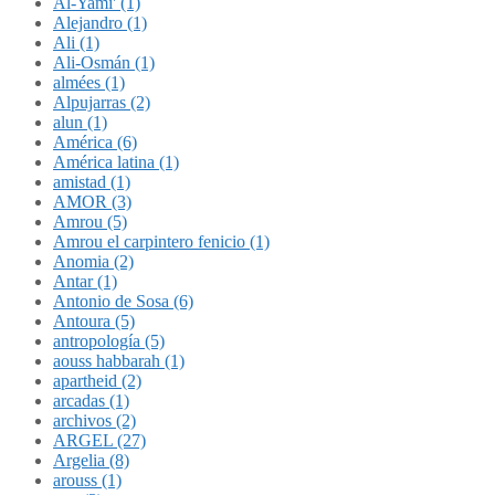
Al-Yami' (1)
Alejandro (1)
Ali (1)
Ali-Osmán (1)
almées (1)
Alpujarras (2)
alun (1)
América (6)
América latina (1)
amistad (1)
AMOR (3)
Amrou (5)
Amrou el carpintero fenicio (1)
Anomia (2)
Antar (1)
Antonio de Sosa (6)
Antoura (5)
antropología (5)
aouss habbarah (1)
apartheid (2)
arcadas (1)
archivos (2)
ARGEL (27)
Argelia (8)
arouss (1)