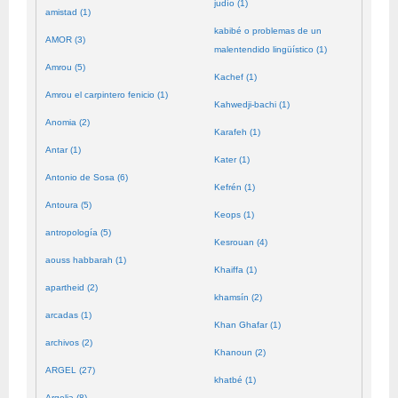
judío (1)
amistad (1)
kabibé o problemas de un
AMOR (3)
malentendido lingüístico (1)
Amrou (5)
Kachef (1)
Amrou el carpintero fenicio (1)
Kahwedji-bachi (1)
Anomia (2)
Karafeh (1)
Antar (1)
Kater (1)
Antonio de Sosa (6)
Kefrén (1)
Antoura (5)
Keops (1)
antropología (5)
Kesrouan (4)
aouss habbarah (1)
Khaiffa (1)
apartheid (2)
khamsín (2)
arcadas (1)
Khan Ghafar (1)
archivos (2)
Khanoun (2)
ARGEL (27)
khatbé (1)
Argelia (8)