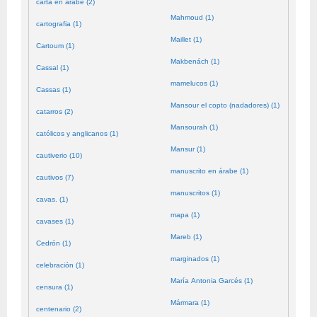
carta en árabe (2)
Mahmoud (1)
cartografia (1)
Maillet (1)
Cartoum (1)
Makbenách (1)
Cassal (1)
mamelucos (1)
Cassas (1)
Mansour el copto (nadadores) (1)
catarros (2)
Mansourah (1)
católicos y anglicanos (1)
Mansur (1)
cautiverio (10)
manuscrito en árabe (1)
cautivos (7)
manuscritos (1)
cavas. (1)
mapa (1)
cavases (1)
Mareb (1)
Cedrón (1)
marginados (1)
celebración (1)
María Antonia Garcés (1)
censura (1)
Mármara (1)
centenario (2)