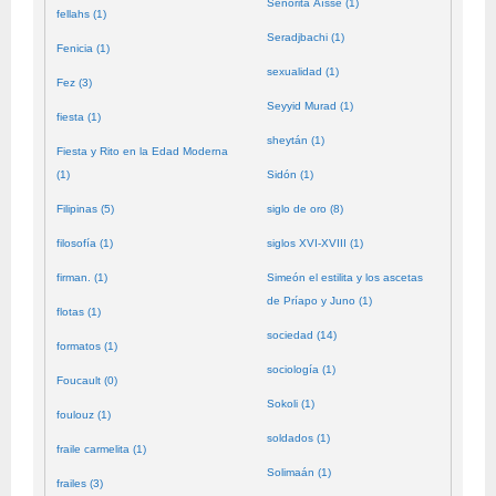
Señorita Aïssé (1)
fellahs (1)
Seradjbachi (1)
Fenicia (1)
sexualidad (1)
Fez (3)
Seyyid Murad (1)
fiesta (1)
sheytán (1)
Fiesta y Rito en la Edad Moderna
(1)
Sidón (1)
Filipinas (5)
siglo de oro (8)
filosofía (1)
siglos XVI-XVIII (1)
firman. (1)
Simeón el estilita y los ascetas
de Príapo y Juno (1)
flotas (1)
sociedad (14)
formatos (1)
sociología (1)
Foucault (0)
Sokoli (1)
foulouz (1)
soldados (1)
fraile carmelita (1)
Solimaán (1)
frailes (3)