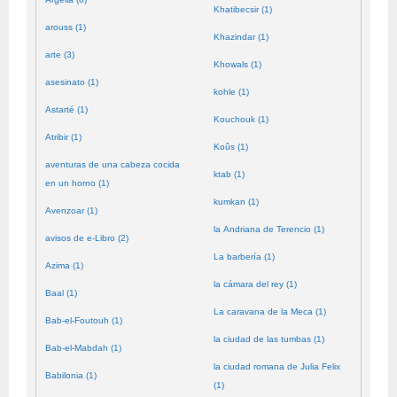
Khatibecsir (1)
arouss (1)
Khazindar (1)
arte (3)
Khowals (1)
asesinato (1)
kohle (1)
Astarté (1)
Kouchouk (1)
Atribir (1)
Koûs (1)
aventuras de una cabeza cocida
ktab (1)
en un horno (1)
kumkan (1)
Avenzoar (1)
la Andriana de Terencio (1)
avisos de e-Libro (2)
La barbería (1)
Azima (1)
la cámara del rey (1)
Baal (1)
La caravana de la Meca (1)
Bab-el-Foutouh (1)
la ciudad de las tumbas (1)
Bab-el-Mabdah (1)
la ciudad romana de Julia Felix
Babilonia (1)
(1)