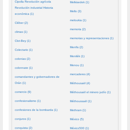
Cipolla Revolución agrícola
Melkisedek (1)
Revolución industrial Historia
Mello (3)
económica (1)
meloukia (1)
Cléber (2)
memoria (2)
climas (1)
memorias y representaciones (1)
Clot-Bey (1)
Menfis (2)
Colectario (1)
Menilék (1)
colonias (2)
Menou (1)
colonnate (1)
mercaderes (4)
comandantes y gobernadores de
Orán (1)
Méthousaël (4)
comercio (9)
Méthousaël el minero judío (1)
confesionalismo (1)
Méthoussaël (1)
confesiones de la bombarda (1)
Methram (1)
conjuros (1)
México (5)
conquista (2)
México500 (1)