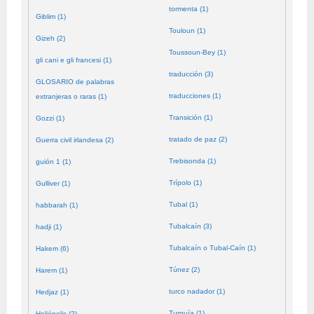
tormenta (1)
Giblim (1)
Touloun (1)
Gizeh (2)
Toussoun-Bey (1)
gli cani e gli francesi (1)
traducción (3)
GLOSARIO de palabras
traducciones (1)
extranjeras o raras (1)
Transición (1)
Gozzi (1)
tratado de paz (2)
Guerra civil irlandesa (2)
Trebisonda (1)
guión 1 (1)
Trípolo (1)
Gulliver (1)
Tubal (1)
habbarah (1)
Tubalcaín (3)
hadji (1)
Tubalcaín o Tubal-Caín (1)
Hakem (6)
Túnez (2)
Harem (1)
turco nadador (1)
Hedjaz (1)
Turquía (1)
Heliópolis (2)