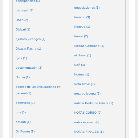
discrepancias (1)
negociaciones (1)
disdasah (1)
Nemrod (3)
Dives (2)
Nemrud (1)
Djabaïl (1)
Nerval (2)
djermes y canges (1)
Nicolás Cabrillana (1)
Djezzar-Pacha (1)
nihilismo (1)
djins (1)
Noé (3)
documentación (2)
Noéma (1)
Dohza (1)
Nota breve (0)
dolores de las articulaciones en
general (1)
nota de lectura (2)
dominicos (0)
notario Pedro de Ribera (1)
dos (0)
NOTAS CURSO (0)
dourah (1)
notas examen (0)
Dr. Perron (1)
NOTAS FINALES (1)