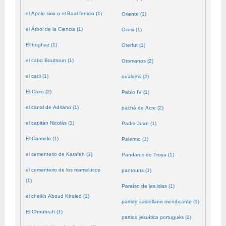
el Apolo sirio o el Baal fenicio (1)
Oriente (1)
el Árbol de la Ciencia (1)
Osiris (1)
El boghaz (1)
Oterfut (1)
el cabo Boutroun (1)
Otomanos (2)
el cadi (1)
oualems (2)
El Cairo (2)
Pablo IV (1)
el canal de Adriano (1)
pachá de Acre (2)
el capitán Nicolás (1)
Padre Juan (1)
El Carmelo (1)
Palermo (1)
el cementerio de Karafeh (1)
Pandarus de Troya (1)
el cementerio de los mamelucos
pantouns (1)
(1)
Paraíso de las islas (1)
el cheikh Aboud Khaled (1)
partido castellano mendicante (1)
El Choubrah (1)
partido jesuítico portugués (1)