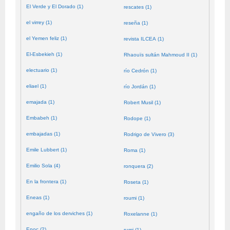
El Verde y El Dorado (1)
rescates (1)
el virrey (1)
reseña (1)
el Yemen feliz (1)
revista ILCEA (1)
El-Esbekieh (1)
Rhaouïs sultán Mahmoud II (1)
electuario (1)
río Cedrón (1)
eliael (1)
río Jordán (1)
emajada (1)
Robert Musil (1)
Embabeh (1)
Rodope (1)
embajadas (1)
Rodrigo de Vivero (3)
Emile Lubbert (1)
Roma (1)
Emilio Sola (4)
ronquera (2)
En la frontera (1)
Roseta (1)
Eneas (1)
roumi (1)
engaño de los derviches (1)
Roxelanne (1)
Enoc (2)
rumi (1)