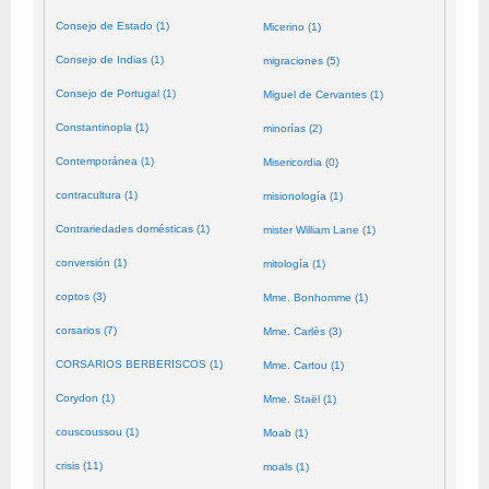
Consejo de Estado (1)
Micerino (1)
Consejo de Indias (1)
migraciones (5)
Consejo de Portugal (1)
Miguel de Cervantes (1)
Constantinopla (1)
minorías (2)
Contemporánea (1)
Misericordia (0)
contracultura (1)
misionología (1)
Contrariedades domésticas (1)
mister William Lane (1)
conversión (1)
mitología (1)
coptos (3)
Mme. Bonhomme (1)
corsarios (7)
Mme. Carlès (3)
CORSARIOS BERBERISCOS (1)
Mme. Cartou (1)
Corydon (1)
Mme. Staël (1)
couscoussou (1)
Moab (1)
crisis (11)
moals (1)