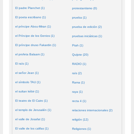
El padre Planchet (1)
protestantismo (0)
El poeta escribano (1)
prueba (1)
el príncipe Abou-Miran (1)
prueba de edición (2)
el Príncipe de los Genios (1)
pruebas iniciáticas (1)
El príncipe druso Fakardin (1)
Ptah (1)
el profeta Balaam (1)
Quijote (20)
El raïs (1)
RADIO (1)
el señor Jean (1)
raïs (2)
el símbolo TAU (1)
Rama (1)
el sultan kébir (1)
raya (1)
El teatro de El Cairo (1)
recta 4 (1)
el templo de Jerusalén (1)
relaciones internacionales (2)
el valle de Josafat (1)
religión (12)
El valle de los califas (1)
Religiones (1)