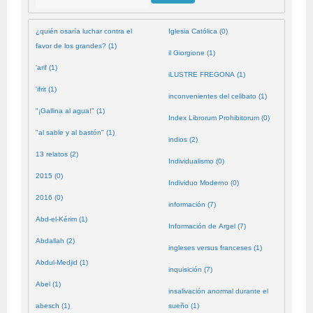
¿quién osaría luchar contra el
Iglesia Católica (0)
favor de los grandes? (1)
il Giorgione (1)
'arif (1)
iLUSTRE FREGONA (1)
'ifrit (1)
inconvenientes del celibato (1)
"¡Gallina al agua!" (1)
Index Librorum Prohibitorum (0)
"al sable y al bastón" (1)
indios (2)
13 relatos (2)
Individualismo (0)
2015 (0)
Individuo Moderno (0)
2016 (0)
información (7)
Abd-el-Kérim (1)
Información de Argel (7)
Abdallah (2)
ingleses versus franceses (1)
Abdul-Medjid (1)
inquisición (7)
Abel (1)
insalivación anormal durante el
abesch (1)
sueño (1)