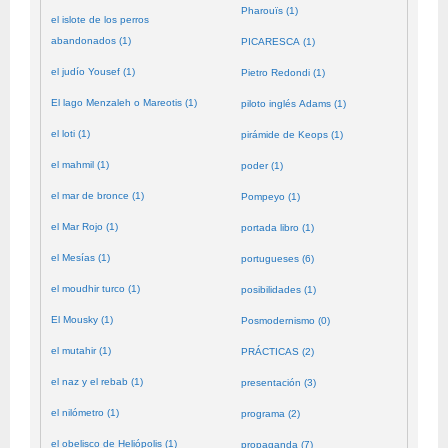
Pharouïs (1)
el islote de los perros
abandonados (1)
PICARESCA (1)
el judío Yousef (1)
Pietro Redondi (1)
El lago Menzaleh o Mareotis (1)
piloto inglés Adams (1)
el loti (1)
pirámide de Keops (1)
el mahmil (1)
poder (1)
el mar de bronce (1)
Pompeyo (1)
el Mar Rojo (1)
portada libro (1)
el Mesías (1)
portugueses (6)
el moudhir turco (1)
posibilidades (1)
El Mousky (1)
Posmodernismo (0)
el mutahir (1)
PRÁCTICAS (2)
el naz y el rebab (1)
presentación (3)
el nilómetro (1)
programa (2)
el obelisco de Heliópolis (1)
propaganda (7)