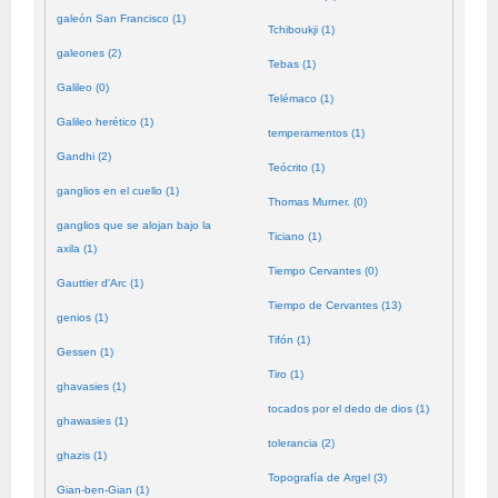
galeón San Francisco (1)
Tchiboukji (1)
galeones (2)
Tebas (1)
Galileo (0)
Telémaco (1)
Galileo herético (1)
temperamentos (1)
Gandhi (2)
Teócrito (1)
ganglios en el cuello (1)
Thomas Murner. (0)
ganglios que se alojan bajo la
Ticiano (1)
axila (1)
Tiempo Cervantes (0)
Gauttier d'Arc (1)
Tiempo de Cervantes (13)
genios (1)
Tifón (1)
Gessen (1)
Tiro (1)
ghavasies (1)
tocados por el dedo de dios (1)
ghawasies (1)
tolerancia (2)
ghazis (1)
Topografía de Argel (3)
Gian-ben-Gian (1)