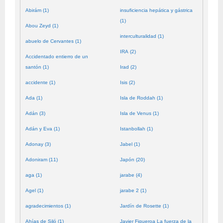
Abirám (1)
insuficiencia hepática y gástrica
(1)
Abou Zeyd (1)
interculturalidad (1)
abuelo de Cervantes (1)
IRA (2)
Accidentado entierro de un
santón (1)
Irad (2)
accidente (1)
Isis (2)
Ada (1)
Isla de Roddah (1)
Adán (3)
Isla de Venus (1)
Adán y Eva (1)
Istanbollah (1)
Adonay (3)
Jabel (1)
Adoniram (11)
Japón (20)
aga (1)
jarabe (4)
Agel (1)
jarabe 2 (1)
agradecimientos (1)
Jardín de Rosette (1)
Ahías de Siló (1)
Javier Figueroa La fuerza de la