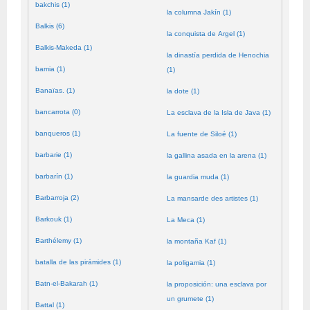
bakchis (1)
la columna Jakín (1)
Balkis (6)
la conquista de Argel (1)
Balkis-Makeda (1)
la dinastía perdida de Henochia
bamia (1)
(1)
Banaïas. (1)
la dote (1)
bancarrota (0)
La esclava de la Isla de Java (1)
banqueros (1)
La fuente de Siloé (1)
barbarie (1)
la gallina asada en la arena (1)
barbarín (1)
la guardia muda (1)
Barbarroja (2)
La mansarde des artistes (1)
Barkouk (1)
La Meca (1)
Barthélemy (1)
la montaña Kaf (1)
batalla de las pirámides (1)
la poligamia (1)
Batn-el-Bakarah (1)
la proposición: una esclava por
un grumete (1)
Battal (1)