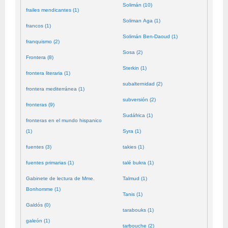
Solimán (10)
frailes mendicantes (1)
Soliman Aga (1)
francos (1)
Solimán Ben-Daoud (1)
franquismo (2)
Sosa (2)
Frontera (8)
Sterkin (1)
frontera literaria (1)
subalternidad (2)
frontera mediterránea (1)
subversión (2)
fronteras (9)
Sudáfrica (1)
fronteras en el mundo hispanico
(1)
Syra (1)
fuentes (3)
takies (1)
fuentes primarias (1)
talé bukra (1)
Gabinete de lectura de Mme.
Talmud (1)
Bonhomme (1)
Tanis (1)
Galdós (0)
tarabouks (1)
galeón (1)
tarbouche (2)