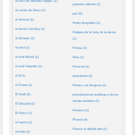
el circo de Herodes Agripa. (1)
pasados allende (1)
el conde de Dreux (1)
paz (5)
el divorcio (1)
Pedro Burguillos (2)
el doctro Clot-Bey (1)
Peligros de la hora de la siesta
el Dorador (1)
(1)
el efod (1)
Pelusa (1)
el emir Béchir (1)
Péra (1)
el emir Fakardin (1)
Perceval (1)
el fil (1)
periodismo (2)
el Fostat (1)
Perseo y la Gorgona (1)
El Garb (2)
perturbaciones auditivas y de los
demás sentidos (1)
El Ghazzel (1)
Petrarca (1)
El Greco (1)
Phanor (4)
el harem (1)
Phanor el albañil sirio (1)
el hulla (1)