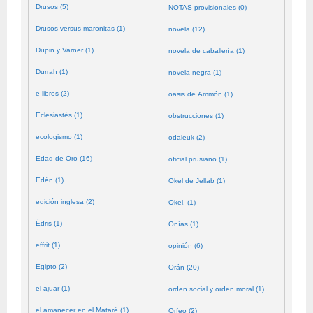
Drusos (5)
NOTAS provisionales (0)
Drusos versus maronitas (1)
novela (12)
Dupin y Varner (1)
novela de caballería (1)
Durrah (1)
novela negra (1)
e-libros (2)
oasis de Ammón (1)
Eclesiastés (1)
obstrucciones (1)
ecologismo (1)
odaleuk (2)
Edad de Oro (16)
oficial prusiano (1)
Edén (1)
Okel de Jellab (1)
edición inglesa (2)
Okel. (1)
Édris (1)
Onías (1)
effrit (1)
opinión (6)
Egipto (2)
Orán (20)
el ajuar (1)
orden social y orden moral (1)
el amanecer en el Mataré (1)
Orfeo (2)