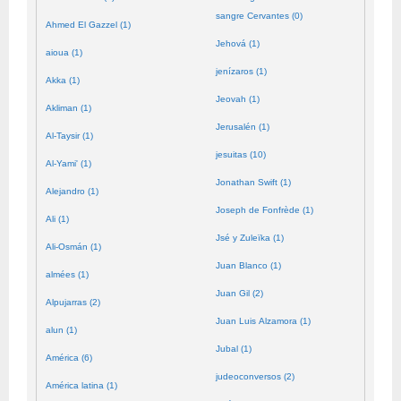
sangre Cervantes (0)
Ahmed El Gazzel (1)
Jehová (1)
aioua (1)
jenízaros (1)
Akka (1)
Jeovah (1)
Akliman (1)
Jerusalén (1)
Al-Taysir (1)
jesuitas (10)
Al-Yami' (1)
Jonathan Swift (1)
Alejandro (1)
Joseph de Fonfrède (1)
Ali (1)
Jsé y Zuleïka (1)
Ali-Osmán (1)
Juan Blanco (1)
almées (1)
Juan Gil (2)
Alpujarras (2)
Juan Luis Alzamora (1)
alun (1)
Jubal (1)
América (6)
judeoconversos (2)
América latina (1)