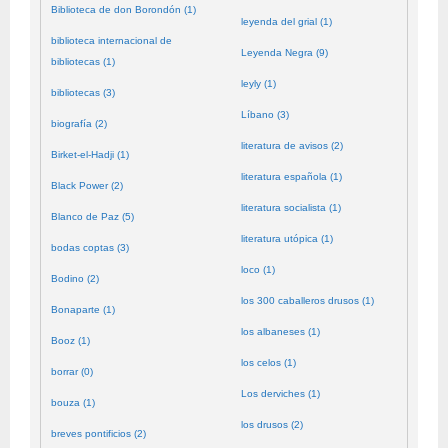
Biblioteca de don Borondón (1)
leyenda del grial (1)
biblioteca internacional de
Leyenda Negra (9)
bibliotecas (1)
leyly (1)
bibliotecas (3)
Líbano (3)
biografía (2)
literatura de avisos (2)
Birket-el-Hadji (1)
literatura española (1)
Black Power (2)
literatura socialista (1)
Blanco de Paz (5)
literatura utópica (1)
bodas coptas (3)
loco (1)
Bodino (2)
los 300 caballeros drusos (1)
Bonaparte (1)
los albaneses (1)
Booz (1)
los celos (1)
borrar (0)
Los derviches (1)
bouza (1)
los drusos (2)
breves pontificios (2)