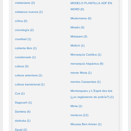
cristianismo (2)
MODELO PLANTILLA ADF EN
WORD (0)
cristianos nuevos (1)
Modernismo (0)
crítica (0)
Moisés (3)
cronología (2)
Mokatam (3)
crueldad (1)
Molóch (1)
cubierta libro (1)
Monarquía Católica (1)
cuestionario (1)
monarquía hispánica (9)
cultura (3)
monte Moria (1)
cultura setentera (1)
montes Cassanitas (1)
cultura transicional (1)
Montesquieu y L'Esprit des lois
Cus (1)
(¿un reglamento de policía?) (1)
Dagoueh (1)
Moria (1)
Damieta (4)
moriscos (12)
darbuka (1)
Moussa Ben-Amran (1)
David (2)