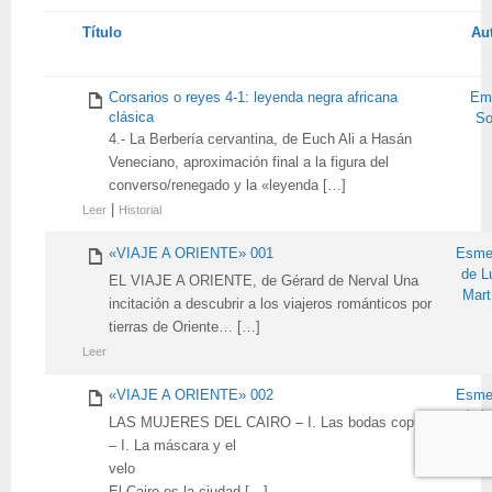
Tienes
Título
Au
adjunto
Corsarios o reyes 4-1: leyenda negra africana
Emi
clásica
So
4.- La Berbería cervantina, de Euch Ali a Hasán
Veneciano, aproximación final a la figura del
converso/renegado y la «leyenda […]
|
Leer
Historial
«VIAJE A ORIENTE» 001
Esme
de L
EL VIAJE A ORIENTE, de Gérard de Nerval Una
Mart
incitación a descubrir a los viajeros románticos por
tierras de Oriente… […]
Leer
«VIAJE A ORIENTE» 002
Esme
de L
LAS MUJERES DEL CAIRO – I. Las bodas coptas
Mart
– I. La máscara y el
velo