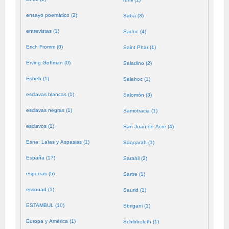
ensayo poemático (2)
Saba (3)
entrevistas (1)
Sadoc (4)
Erich Fromm (0)
Saint Phar (1)
Erving Goffman (0)
Saladino (2)
Esbeh (1)
Salahoc (1)
esclavas blancas (1)
Salomón (3)
esclavas negras (1)
Samotracia (1)
esclavos (1)
San Juan de Acre (4)
Esna; Laïas y Aspasias (1)
Saqqarah (1)
España (17)
Sarahil (2)
especias (5)
Sartre (1)
essouad (1)
Saurid (1)
ESTAMBUL (10)
Sbrigani (1)
Europa y América (1)
Schibboleth (1)