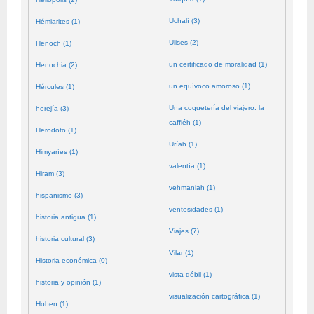
Uchalí (3)
Hémiarites (1)
Ulises (2)
Henoch (1)
un certificado de moralidad (1)
Henochia (2)
un equívoco amoroso (1)
Hércules (1)
Una coquetería del viajero: la
herejía (3)
caffiéh (1)
Herodoto (1)
Uríah (1)
Himyaríes (1)
valentía (1)
Hiram (3)
vehmaniah (1)
hispanismo (3)
ventosidades (1)
historia antigua (1)
Viajes (7)
historia cultural (3)
Vilar (1)
Historia económica (0)
vista débil (1)
historia y opinión (1)
visualización cartográfica (1)
Hoben (1)