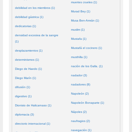
muertes crueles (1)
debilidad en los miembros (1)
Murad Bey (1)
debilidad gástrica (1)
Musa Ben-Amrán (1)
dedicatorias (1)
muslim (1)
densidad excesiva de la sangre
Mustafa (1)
(1)
Mustafá el cocinero (1)
desplazamientos (1)
musthilla (1)
determinismos (1)
nación de los Galla. (1)
Diego de Haedo (1)
nadador (3)
Diego Marín (1)
nadadores (8)
difusión (1)
Napoleón (2)
digestivo (1)
Napoleón Bonaparte (1)
Dionisio de Halicarnaso (1)
Nápoles (2)
diplomacia (3)
naufragios (2)
directorio internacional (1)
navegación (1)