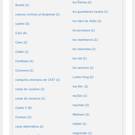
los Éloïms (2)
Busiris (1)
los guardianes mudos (1)
cabeza confusa al despertar (1)
los hijos de Adán (1)
cadine (2)
los jenízaros (1)
Caín (4)
los mamelucos (1)
Cairo (2)
los maronitas (1)
Calish (1)
los miri (1)
Cambises (1)
los tantours (1)
Camoens (1)
Luther King (2)
campaña otromana de 1537 (1)
ma fish. (1)
canje de cautivos (2)
ma’ŷūn (1)
canje de esclavos (1)
machlah (2)
Carlos V (6)
Madrazo (1)
Carriazo (1)
mafish (1)
carta diplomática (2)
magnicidio (1)