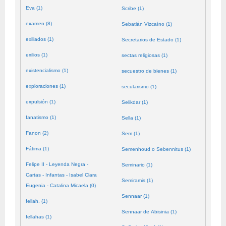
Eva (1)
Scribe (1)
examen (8)
Sebatián Vizcaíno (1)
exiliados (1)
Secretarios de Estado (1)
exilios (1)
sectas religiosas (1)
existencialismo (1)
secuestro de bienes (1)
exploraciones (1)
secularismo (1)
expulsión (1)
Selikdar (1)
fanatismo (1)
Sella (1)
Fanon (2)
Sem (1)
Fátima (1)
Semenhoud o Sebennitus (1)
Felipe II - Leyenda Negra -
Seminario (1)
Cartas - Infantas - Isabel Clara
Semiramis (1)
Eugenia - Catalina Micaela (0)
Sennaar (1)
fellah. (1)
Sennaar de Abisinia (1)
fellahas (1)