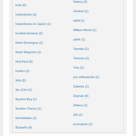
Volney (2)
hola (0)
vómitos (1)
holandeses (2)
wékil (1)
holandeses en Japón (1)
William Morris (1)
hombre-frontera (2)
yalek (1)
Hotel Domergue (1)
Yamaks (1)
Hotel Waghorn (1)
Yavours (1)
Hud-Hud (3)
Yins (1)
huidos (1)
ysu inflamación (1)
Iblís (2)
Zabetta (1)
Ibn Zuhr (1)
Zeynab (4)
Ibrahim Bey (1)
Zikkers (1)
Ibrahim- Pacha (1)
Zikr (1)
identidades (1)
zommarah (1)
IEspaña (0)