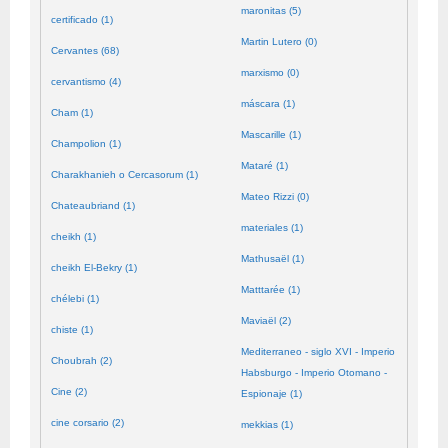
maronitas (5)
certificado (1)
Martin Lutero (0)
Cervantes (68)
marxismo (0)
cervantismo (4)
máscara (1)
Cham (1)
Mascarille (1)
Champolion (1)
Mataré (1)
Charakhanieh o Cercasorum (1)
Mateo Rizzi (0)
Chateaubriand (1)
materiales (1)
cheikh (1)
Mathusaël (1)
cheikh El-Bekry (1)
Matttarée (1)
chélebi (1)
Maviaël (2)
chiste (1)
Mediterraneo - siglo XVI - Imperio
Choubrah (2)
Habsburgo - Imperio Otomano -
Cine (2)
Espionaje (1)
cine corsario (2)
mekkias (1)