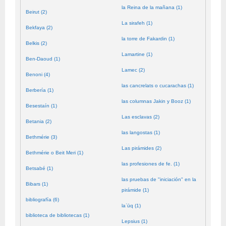
la Reina de la mañana (1)
Beirut (2)
La sirafeh (1)
Bekfaya (2)
la torre de Fakardin (1)
Belkis (2)
Lamartine (1)
Ben-Daoud (1)
Lamec (2)
Benoni (4)
las cancrelats o cucarachas (1)
Berbería (1)
las columnas Jakin y Booz (1)
Besestaín (1)
Las esclavas (2)
Betania (2)
las langostas (1)
Bethmérie (3)
Las pirámides (2)
Bethmérie o Beit Meri (1)
las profesiones de fe. (1)
Betsabé (1)
las pruebas de "iniciación" en la
Bibars (1)
pirámide (1)
bibliografía (6)
laʿūq (1)
biblioteca de bibliotecas (1)
Lepsius (1)