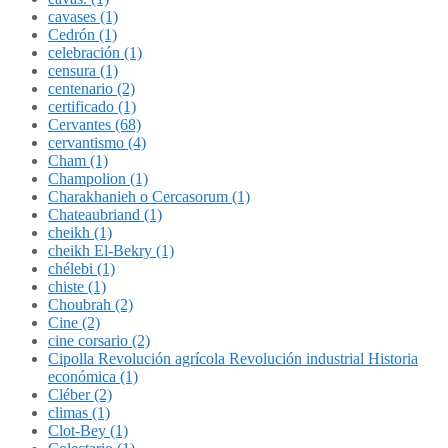
cavases (1)
Cedrón (1)
celebración (1)
censura (1)
centenario (2)
certificado (1)
Cervantes (68)
cervantismo (4)
Cham (1)
Champolion (1)
Charakhanieh o Cercasorum (1)
Chateaubriand (1)
cheikh (1)
cheikh El-Bekry (1)
chélebi (1)
chiste (1)
Choubrah (2)
Cine (2)
cine corsario (2)
Cipolla Revolución agrícola Revolución industrial Historia
económica (1)
Cléber (2)
climas (1)
Clot-Bey (1)