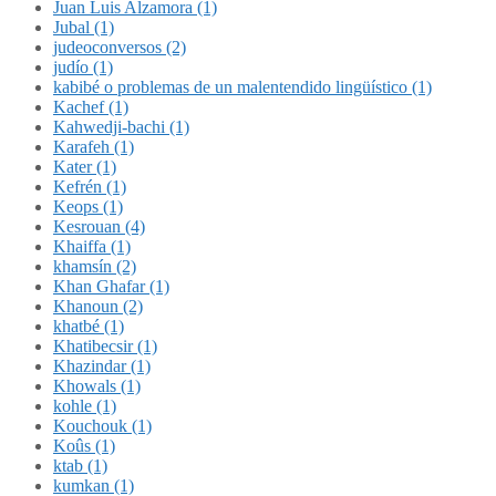
Juan Luis Alzamora (1)
Jubal (1)
judeoconversos (2)
judío (1)
kabibé o problemas de un malentendido lingüístico (1)
Kachef (1)
Kahwedji-bachi (1)
Karafeh (1)
Kater (1)
Kefrén (1)
Keops (1)
Kesrouan (4)
Khaiffa (1)
khamsín (2)
Khan Ghafar (1)
Khanoun (2)
khatbé (1)
Khatibecsir (1)
Khazindar (1)
Khowals (1)
kohle (1)
Kouchouk (1)
Koûs (1)
ktab (1)
kumkan (1)