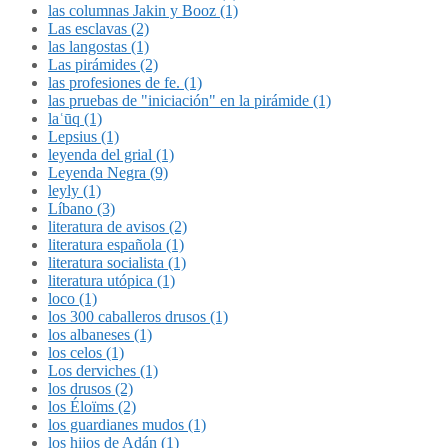
las columnas Jakin y Booz (1)
Las esclavas (2)
las langostas (1)
Las pirámides (2)
las profesiones de fe. (1)
las pruebas de "iniciación" en la pirámide (1)
laʿūq (1)
Lepsius (1)
leyenda del grial (1)
Leyenda Negra (9)
leyly (1)
Líbano (3)
literatura de avisos (2)
literatura española (1)
literatura socialista (1)
literatura utópica (1)
loco (1)
los 300 caballeros drusos (1)
los albaneses (1)
los celos (1)
Los derviches (1)
los drusos (2)
los Éloïms (2)
los guardianes mudos (1)
los hijos de Adán (1)