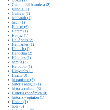
Gozzi (1)
Guerra civil irlandesa (2)
guión 1 (1)
Gulliver (1)
habbarah (1)
hadji (1)
Hakem (6)
Harem (1)
Hedjaz (1)
Heliópolis (2)
Hémiarites (1)
Henoch (1)
Henochia (2)
Hércules (1)
herejía (3)
Herodoto (1)
Himyaríes (1)
Hiram (3)
hispanismo (3)
historia antigua (1)
historia cultural (3)
Historia económica (0)
historia y opinión (1)
Hoben (1)
hola (0)