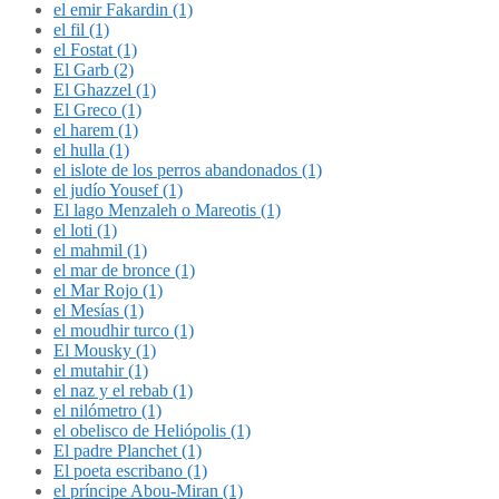
el emir Fakardin (1)
el fil (1)
el Fostat (1)
El Garb (2)
El Ghazzel (1)
El Greco (1)
el harem (1)
el hulla (1)
el islote de los perros abandonados (1)
el judío Yousef (1)
El lago Menzaleh o Mareotis (1)
el loti (1)
el mahmil (1)
el mar de bronce (1)
el Mar Rojo (1)
el Mesías (1)
el moudhir turco (1)
El Mousky (1)
el mutahir (1)
el naz y el rebab (1)
el nilómetro (1)
el obelisco de Heliópolis (1)
El padre Planchet (1)
El poeta escribano (1)
el príncipe Abou-Miran (1)