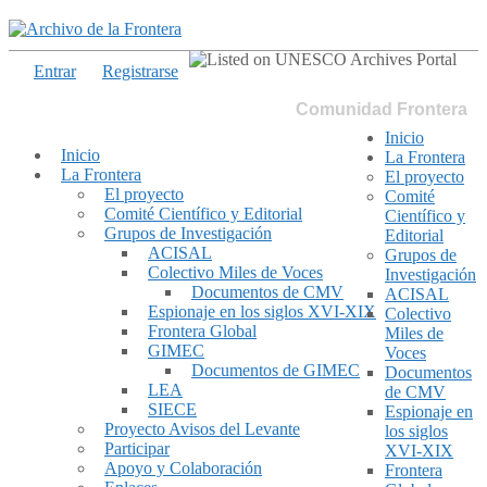
Entrar
Registrarse
Comunidad Frontera
Inicio
Inicio
La Frontera
La Frontera
El proyecto
El proyecto
Comité
Comité Científico y Editorial
Científico y
Grupos de Investigación
Editorial
ACISAL
Grupos de
Colectivo Miles de Voces
Investigación
Documentos de CMV
ACISAL
Espionaje en los siglos XVI-XIX
Colectivo
Frontera Global
Miles de
GIMEC
Voces
Documentos de GIMEC
Documentos
LEA
de CMV
SIECE
Espionaje en
Proyecto Avisos del Levante
los siglos
Participar
XVI-XIX
Apoyo y Colaboración
Frontera