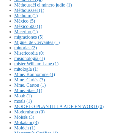
Méthousaël el minero judío (1)
Méthoussaël (1)
Methram (1)
México (5)
México500 (1)
Micerino (1)
migraciones (5)
Miguel de Cervantes (1)
minorías (2)
Misericordia (0)
misionología (1)
mister William Lane (1)
mitología (1)
Mme. Bonhomme (1)
Mme. Carlès (3)
Mme. Cartou (1)
Mme. Staël (1)
Moab (1)
moals (1)
MODELO PLANTILLA ADF EN WORD (0)
Modernismo (0)
Moisés (3)
Mokatam (3)
Molóch (1)