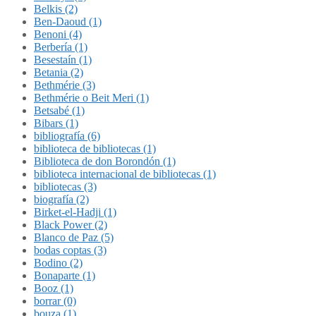
Belkis (2)
Ben-Daoud (1)
Benoni (4)
Berbería (1)
Besestaín (1)
Betania (2)
Bethmérie (3)
Bethmérie o Beit Meri (1)
Betsabé (1)
Bibars (1)
bibliografía (6)
biblioteca de bibliotecas (1)
Biblioteca de don Borondón (1)
biblioteca internacional de bibliotecas (1)
bibliotecas (3)
biografía (2)
Birket-el-Hadji (1)
Black Power (2)
Blanco de Paz (5)
bodas coptas (3)
Bodino (2)
Bonaparte (1)
Booz (1)
borrar (0)
bouza (1)