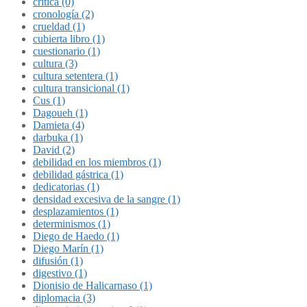
crítica (0)
cronología (2)
crueldad (1)
cubierta libro (1)
cuestionario (1)
cultura (3)
cultura setentera (1)
cultura transicional (1)
Cus (1)
Dagoueh (1)
Damieta (4)
darbuka (1)
David (2)
debilidad en los miembros (1)
debilidad gástrica (1)
dedicatorias (1)
densidad excesiva de la sangre (1)
desplazamientos (1)
determinismos (1)
Diego de Haedo (1)
Diego Marín (1)
difusión (1)
digestivo (1)
Dionisio de Halicarnaso (1)
diplomacia (3)