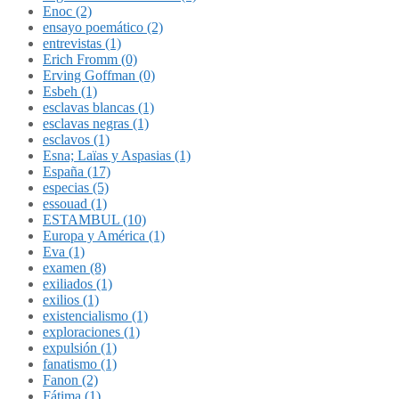
Enoc (2)
ensayo poemático (2)
entrevistas (1)
Erich Fromm (0)
Erving Goffman (0)
Esbeh (1)
esclavas blancas (1)
esclavas negras (1)
esclavos (1)
Esna; Laïas y Aspasias (1)
España (17)
especias (5)
essouad (1)
ESTAMBUL (10)
Europa y América (1)
Eva (1)
examen (8)
exiliados (1)
exilios (1)
existencialismo (1)
exploraciones (1)
expulsión (1)
fanatismo (1)
Fanon (2)
Fátima (1)