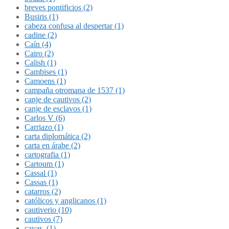
breves pontificios (2)
Busiris (1)
cabeza confusa al despertar (1)
cadine (2)
Caín (4)
Cairo (2)
Calish (1)
Cambises (1)
Camoens (1)
campaña otromana de 1537 (1)
canje de cautivos (2)
canje de esclavos (1)
Carlos V (6)
Carriazo (1)
carta diplomática (2)
carta en árabe (2)
cartografia (1)
Cartoum (1)
Cassal (1)
Cassas (1)
catarros (2)
católicos y anglicanos (1)
cautiverio (10)
cautivos (7)
cavas. (1)