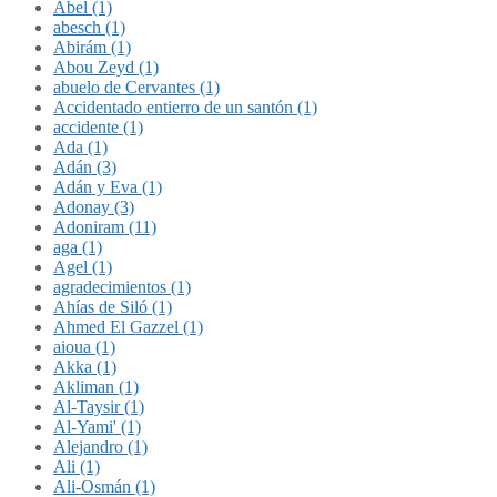
Abel (1)
abesch (1)
Abirám (1)
Abou Zeyd (1)
abuelo de Cervantes (1)
Accidentado entierro de un santón (1)
accidente (1)
Ada (1)
Adán (3)
Adán y Eva (1)
Adonay (3)
Adoniram (11)
aga (1)
Agel (1)
agradecimientos (1)
Ahías de Siló (1)
Ahmed El Gazzel (1)
aioua (1)
Akka (1)
Akliman (1)
Al-Taysir (1)
Al-Yami' (1)
Alejandro (1)
Ali (1)
Ali-Osmán (1)