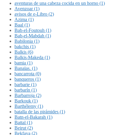
aventuras de una cabeza cocida en un horno (1)
Avenzoar (1)
avisos de e-Libro (2)
Azima (1)
Baal (1)
Bab-el-Foutouh (1)
Bab-el-Mabdah (1)
Babilonia (1)
bakchis (1)
Balkis (6)
Balkis-Makeda (1)
bamia (1)
Banaïas. (1)
bancarrota (0)
banqueros (1)
barbarie (1)
barbarín (1)
Barbarroja (2)
Barkouk (1)
Barthélemy (1)
batalla de las pirámides (1)
Batn-el-Bakarah (1)
Battal (1)
Beirut (2)
Bekfaya (2)