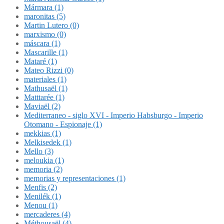
Mármara (1)
maronitas (5)
Martin Lutero (0)
marxismo (0)
máscara (1)
Mascarille (1)
Mataré (1)
Mateo Rizzi (0)
materiales (1)
Mathusaël (1)
Matttarée (1)
Maviaël (2)
Mediterraneo - siglo XVI - Imperio Habsburgo - Imperio
Otomano - Espionaje (1)
mekkias (1)
Melkisedek (1)
Mello (3)
meloukia (1)
memoria (2)
memorias y representaciones (1)
Menfis (2)
Menilék (1)
Menou (1)
mercaderes (4)
Méthousaël (4)