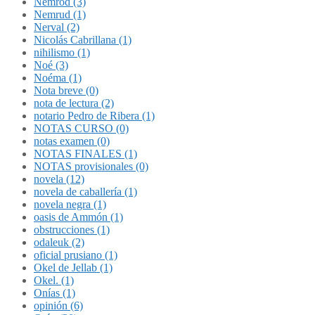
Nemrod (3)
Nemrud (1)
Nerval (2)
Nicolás Cabrillana (1)
nihilismo (1)
Noé (3)
Noéma (1)
Nota breve (0)
nota de lectura (2)
notario Pedro de Ribera (1)
NOTAS CURSO (0)
notas examen (0)
NOTAS FINALES (1)
NOTAS provisionales (0)
novela (12)
novela de caballería (1)
novela negra (1)
oasis de Ammón (1)
obstrucciones (1)
odaleuk (2)
oficial prusiano (1)
Okel de Jellab (1)
Okel. (1)
Onías (1)
opinión (6)