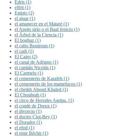
Édris (1)
effrit (1)
Egipto (2)
el ajuar (1)
el amanecer en el Mataré (1)
el Apolo sirio o el Baal fenicio (1)
el Árbol de la Ciencia (1)
El boghaz (1)
el cabo Boutroun (1)
el cadi (1)
El Cairo (2)
el canal de Adriano (1)
el capitán Nicolás (1)
El Carmelo (1)
el cementerio de Karafeh (1)
el cementerio de los mamelucos (1)
el cheikh Aboud Khaled (1)
El Choubrah (1)
el circo de Herodes Agripa. (1)
el conde de Dreux (1)
el divorcio (1)
el doctro Clot-Bey (1)
el Dorador (1)
el efod (1)
el emir Béchir (1)