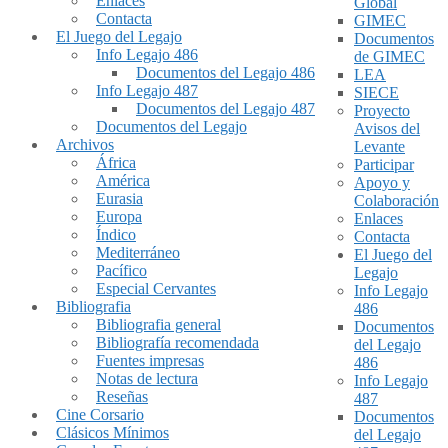
Enlaces
Global
Contacta
GIMEC
El Juego del Legajo
Documentos
Info Legajo 486
de GIMEC
Documentos del Legajo 486
LEA
Info Legajo 487
SIECE
Documentos del Legajo 487
Proyecto
Documentos del Legajo
Avisos del
Archivos
Levante
África
Participar
América
Apoyo y
Eurasia
Colaboración
Europa
Enlaces
Índico
Contacta
Mediterráneo
El Juego del
Pacífico
Legajo
Especial Cervantes
Info Legajo
Bibliografia
486
Bibliografia general
Documentos
Bibliografía recomendada
del Legajo
Fuentes impresas
486
Notas de lectura
Info Legajo
Reseñas
487
Cine Corsario
Documentos
Clásicos Mínimos
del Legajo