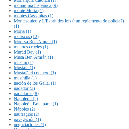
Monarquía Católica (1)
monarquía hispánica (9)
monte Moria (1)
montes Cassanitas (1)
Montesquieu y L'Esprit des lois (¿un reglamento de policía?)
(1)
Moria (1)
moriscos (12)
Moussa Ben-Amran (1)
muertes crueles (1)
Murad Bey (1)
Musa Ben-Amrán (1)
muslim (1)
Mustafa (1)
Mustafá el cocinero (1)
musthilla (1)
nación de los Galla. (1)
nadador (3)
nadadores (8)
Napoleón (2)
Napoleón Bonaparte (1)
Nápoles (2)
naufragios (2)
navegación (1)
negociaciones (1)