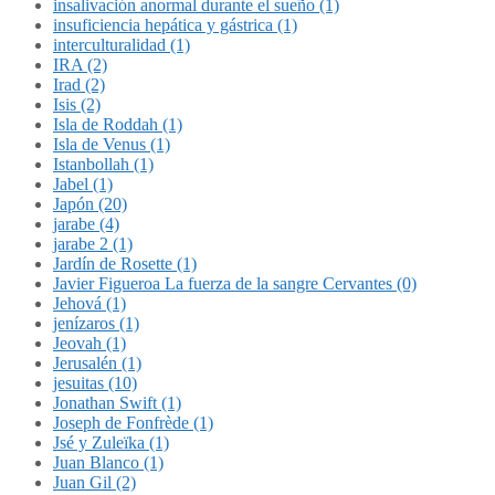
insalivación anormal durante el sueño (1)
insuficiencia hepática y gástrica (1)
interculturalidad (1)
IRA (2)
Irad (2)
Isis (2)
Isla de Roddah (1)
Isla de Venus (1)
Istanbollah (1)
Jabel (1)
Japón (20)
jarabe (4)
jarabe 2 (1)
Jardín de Rosette (1)
Javier Figueroa La fuerza de la sangre Cervantes (0)
Jehová (1)
jenízaros (1)
Jeovah (1)
Jerusalén (1)
jesuitas (10)
Jonathan Swift (1)
Joseph de Fonfrède (1)
Jsé y Zuleïka (1)
Juan Blanco (1)
Juan Gil (2)