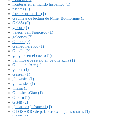
fronteras en el mundo hispanico (1)
fuentes (3)
fuentes primarias (1)
Gabinete de lectura de Mme. Bonhomme (1)
Galdós (0)
galeón (1)
galeón San Francisco (1)
galeones (2)
Galileo (0)
Galileo herético (1)
Gandhi (2)
ganglios en el cuello (1)
ganglios que se alojan bajo la axila (1)
Gauttier d'Arc (1)
genios (1)
Gessen (1)
ghavasies (1)
ghawasies (1)
ghazis (1)
Gian-ben-Gian (1)
Giblim (1)
Gizeh (2)
gli cani e gli francesi (1)
GLOSARIO de palabras extranjeras o raras (1)