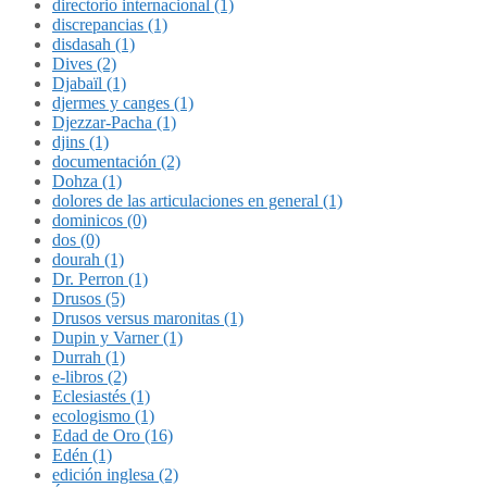
directorio internacional (1)
discrepancias (1)
disdasah (1)
Dives (2)
Djabaïl (1)
djermes y canges (1)
Djezzar-Pacha (1)
djins (1)
documentación (2)
Dohza (1)
dolores de las articulaciones en general (1)
dominicos (0)
dos (0)
dourah (1)
Dr. Perron (1)
Drusos (5)
Drusos versus maronitas (1)
Dupin y Varner (1)
Durrah (1)
e-libros (2)
Eclesiastés (1)
ecologismo (1)
Edad de Oro (16)
Edén (1)
edición inglesa (2)