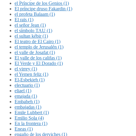
el Príncipe de los Genios (1)
El príncipe druso Fakardin (1)
el profeta Balaam (1)
El raïs (1)
el señor Jean (1)
el símbolo TAU (1)
el sultan kébir (1)
El teatro de El Cairo (1)
el templo de Jerusalén (1)
el valle de Josafat (1)
El valle de los califas (1)
El Verde y El Dorado (1)
el virrey (1)
el Yemen feliz (1)
El-Esbekieh (1)
electuario (1)
eliael (1)
emajada (1)
Embabeh (1)
embajadas (1)
Emile Lubbert (1)
Emilio Sola (4)
En la frontera (1)
Eneas (1)
engaño de los derviches (1)