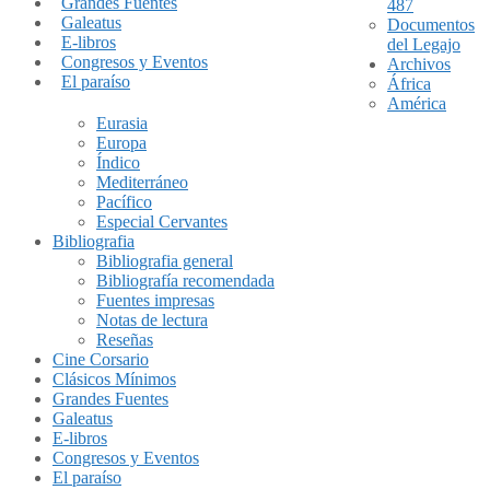
Grandes Fuentes
487
Galeatus
Documentos
E-libros
del Legajo
Congresos y Eventos
Archivos
El paraíso
África
América
Eurasia
Europa
Índico
Mediterráneo
Pacífico
Especial Cervantes
Bibliografia
Bibliografia general
Bibliografía recomendada
Fuentes impresas
Notas de lectura
Reseñas
Cine Corsario
Clásicos Mínimos
Grandes Fuentes
Galeatus
E-libros
Congresos y Eventos
El paraíso