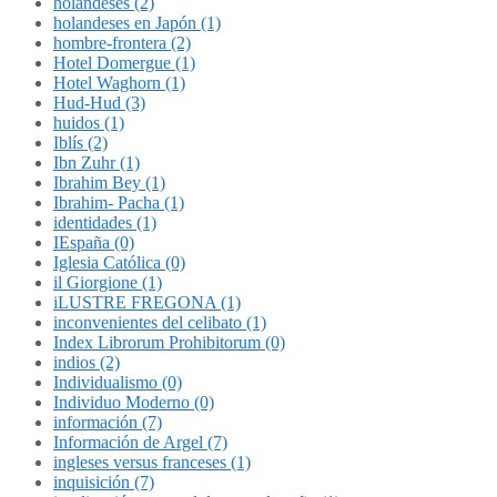
holandeses (2)
holandeses en Japón (1)
hombre-frontera (2)
Hotel Domergue (1)
Hotel Waghorn (1)
Hud-Hud (3)
huidos (1)
Iblís (2)
Ibn Zuhr (1)
Ibrahim Bey (1)
Ibrahim- Pacha (1)
identidades (1)
IEspaña (0)
Iglesia Católica (0)
il Giorgione (1)
iLUSTRE FREGONA (1)
inconvenientes del celibato (1)
Index Librorum Prohibitorum (0)
indios (2)
Individualismo (0)
Individuo Moderno (0)
información (7)
Información de Argel (7)
ingleses versus franceses (1)
inquisición (7)