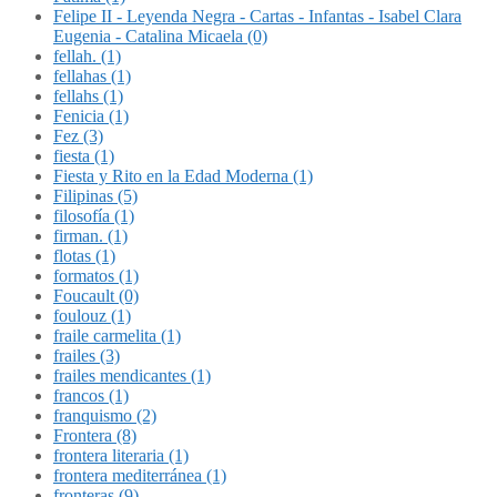
Felipe II - Leyenda Negra - Cartas - Infantas - Isabel Clara
Eugenia - Catalina Micaela (0)
fellah. (1)
fellahas (1)
fellahs (1)
Fenicia (1)
Fez (3)
fiesta (1)
Fiesta y Rito en la Edad Moderna (1)
Filipinas (5)
filosofía (1)
firman. (1)
flotas (1)
formatos (1)
Foucault (0)
foulouz (1)
fraile carmelita (1)
frailes (3)
frailes mendicantes (1)
francos (1)
franquismo (2)
Frontera (8)
frontera literaria (1)
frontera mediterránea (1)
fronteras (9)