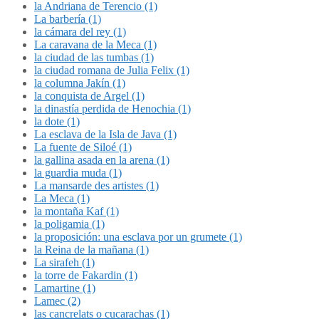
la Andriana de Terencio (1)
La barbería (1)
la cámara del rey (1)
La caravana de la Meca (1)
la ciudad de las tumbas (1)
la ciudad romana de Julia Felix (1)
la columna Jakín (1)
la conquista de Argel (1)
la dinastía perdida de Henochia (1)
la dote (1)
La esclava de la Isla de Java (1)
La fuente de Siloé (1)
la gallina asada en la arena (1)
la guardia muda (1)
La mansarde des artistes (1)
La Meca (1)
la montaña Kaf (1)
la poligamia (1)
la proposición: una esclava por un grumete (1)
la Reina de la mañana (1)
La sirafeh (1)
la torre de Fakardin (1)
Lamartine (1)
Lamec (2)
las cancrelats o cucarachas (1)