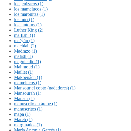
los jenízaros (1)
los mamelucos (1)
los maronitas (1)
los miri (1)
los tantours (1)
Luther King (2)
ma fish. (1)
ma’ŷūn (1)
machlah (2)
Madrazo (1)
mafish (1)
magnicidio (1)
Mahmoud (1)
Maillet (1)
Makbenách (1)
mamelucos (1)
Mansour el copto (nadadores) (1)
Mansourah (1)
Mansur (1)
manuscrito en árabe (1)
manuscritos (1)
mapa (1)
Mareb (1)
marginados (1)
María Antonia Garcés (1)