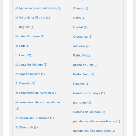
el Apolo sirio o el Baal fenicio (1)
Oriente (1)
el Árbol de la Ciencia (1)
Osiris (1)
El boghaz (1)
Oterfut (1)
el cabo Boutroun (1)
Otomanos (2)
el cadi (1)
oualems (2)
El Cairo (2)
Pablo IV (1)
el canal de Adriano (1)
pachá de Acre (2)
el capitán Nicolás (1)
Padre Juan (1)
El Carmelo (1)
Palermo (1)
el cementerio de Karafeh (1)
Pandarus de Troya (1)
el cementerio de los mamelucos
pantouns (1)
(1)
Paraíso de las islas (1)
el cheikh Aboud Khaled (1)
partido castellano mendicante (1)
El Choubrah (1)
partido jesuítico portugués (1)