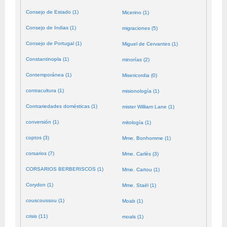
Consejo de Estado (1)
Micerino (1)
Consejo de Indias (1)
migraciones (5)
Consejo de Portugal (1)
Miguel de Cervantes (1)
Constantinopla (1)
minorías (2)
Contemporánea (1)
Misericordia (0)
contracultura (1)
misionología (1)
Contrariedades domésticas (1)
mister William Lane (1)
conversión (1)
mitología (1)
coptos (3)
Mme. Bonhomme (1)
corsarios (7)
Mme. Carlès (3)
CORSARIOS BERBERISCOS (1)
Mme. Cartou (1)
Corydon (1)
Mme. Staël (1)
couscoussou (1)
Moab (1)
crisis (11)
moals (1)