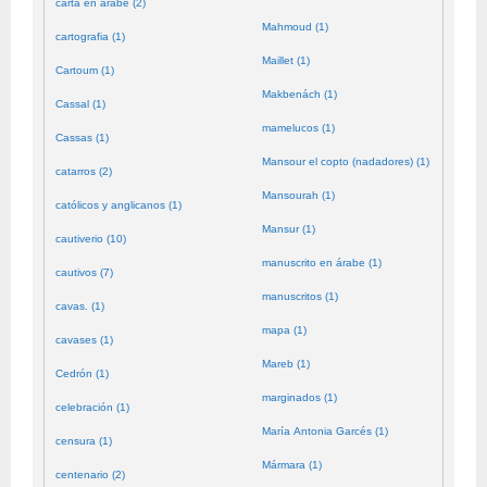
carta en árabe (2)
Mahmoud (1)
cartografia (1)
Maillet (1)
Cartoum (1)
Makbenách (1)
Cassal (1)
mamelucos (1)
Cassas (1)
Mansour el copto (nadadores) (1)
catarros (2)
Mansourah (1)
católicos y anglicanos (1)
Mansur (1)
cautiverio (10)
manuscrito en árabe (1)
cautivos (7)
manuscritos (1)
cavas. (1)
mapa (1)
cavases (1)
Mareb (1)
Cedrón (1)
marginados (1)
celebración (1)
María Antonia Garcés (1)
censura (1)
Mármara (1)
centenario (2)