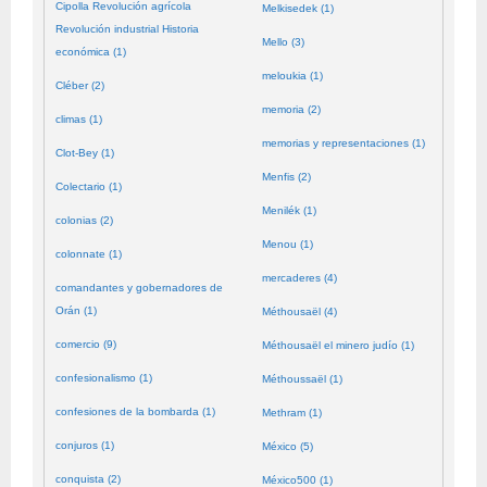
Cipolla Revolución agrícola
Melkisedek (1)
Revolución industrial Historia
Mello (3)
económica (1)
meloukia (1)
Cléber (2)
memoria (2)
climas (1)
memorias y representaciones (1)
Clot-Bey (1)
Menfis (2)
Colectario (1)
Menilék (1)
colonias (2)
Menou (1)
colonnate (1)
mercaderes (4)
comandantes y gobernadores de
Orán (1)
Méthousaël (4)
comercio (9)
Méthousaël el minero judío (1)
confesionalismo (1)
Méthoussaël (1)
confesiones de la bombarda (1)
Methram (1)
conjuros (1)
México (5)
conquista (2)
México500 (1)