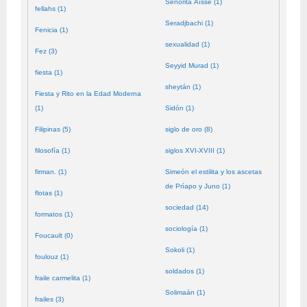
Señorita Aïssé (1)
fellahs (1)
Seradjbachi (1)
Fenicia (1)
sexualidad (1)
Fez (3)
Seyyid Murad (1)
fiesta (1)
sheytán (1)
Fiesta y Rito en la Edad Moderna
(1)
Sidón (1)
Filipinas (5)
siglo de oro (8)
filosofía (1)
siglos XVI-XVIII (1)
firman. (1)
Simeón el estilita y los ascetas
de Príapo y Juno (1)
flotas (1)
sociedad (14)
formatos (1)
sociología (1)
Foucault (0)
Sokoli (1)
foulouz (1)
soldados (1)
fraile carmelita (1)
Solimaán (1)
frailes (3)