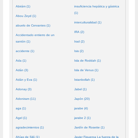
Abirám (1)
insuficiencia hepática y gástrica
(1)
Abou Zeyd (1)
interculturalidad (1)
abuelo de Cervantes (1)
IRA (2)
Accidentado entierro de un
santón (1)
Irad (2)
accidente (1)
Isis (2)
Ada (1)
Isla de Roddah (1)
Adán (3)
Isla de Venus (1)
Adán y Eva (1)
Istanbollah (1)
Adonay (3)
Jabel (1)
Adoniram (11)
Japón (20)
aga (1)
jarabe (4)
Agel (1)
jarabe 2 (1)
agradecimientos (1)
Jardín de Rosette (1)
Ahías de Siló (1)
Javier Figueroa La fuerza de la