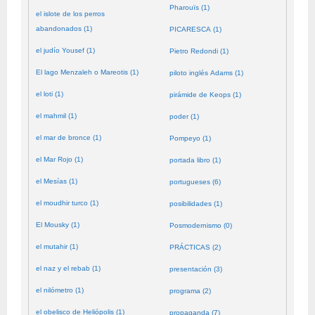
Pharouïs (1)
el islote de los perros
abandonados (1)
PICARESCA (1)
el judío Yousef (1)
Pietro Redondi (1)
El lago Menzaleh o Mareotis (1)
piloto inglés Adams (1)
el loti (1)
pirámide de Keops (1)
el mahmil (1)
poder (1)
el mar de bronce (1)
Pompeyo (1)
el Mar Rojo (1)
portada libro (1)
el Mesías (1)
portugueses (6)
el moudhir turco (1)
posibilidades (1)
El Mousky (1)
Posmodernismo (0)
el mutahir (1)
PRÁCTICAS (2)
el naz y el rebab (1)
presentación (3)
el nilómetro (1)
programa (2)
el obelisco de Heliópolis (1)
propaganda (7)