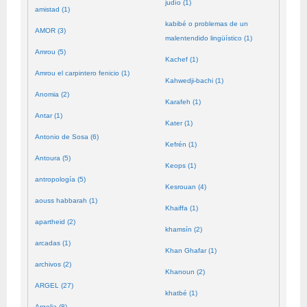
judío (1)
amistad (1)
kabibé o problemas de un
AMOR (3)
malentendido lingüístico (1)
Amrou (5)
Kachef (1)
Amrou el carpintero fenicio (1)
Kahwedji-bachi (1)
Anomia (2)
Karafeh (1)
Antar (1)
Kater (1)
Antonio de Sosa (6)
Kefrén (1)
Antoura (5)
Keops (1)
antropología (5)
Kesrouan (4)
aouss habbarah (1)
Khaiffa (1)
apartheid (2)
khamsín (2)
arcadas (1)
Khan Ghafar (1)
archivos (2)
Khanoun (2)
ARGEL (27)
khatbé (1)
Argelia (8)