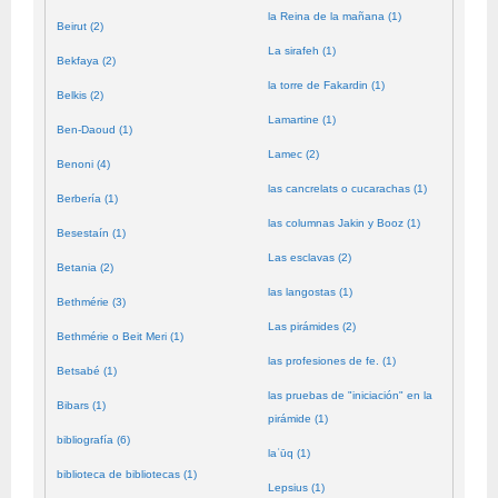
la Reina de la mañana (1)
Beirut (2)
La sirafeh (1)
Bekfaya (2)
la torre de Fakardin (1)
Belkis (2)
Lamartine (1)
Ben-Daoud (1)
Lamec (2)
Benoni (4)
las cancrelats o cucarachas (1)
Berbería (1)
las columnas Jakin y Booz (1)
Besestaín (1)
Las esclavas (2)
Betania (2)
las langostas (1)
Bethmérie (3)
Las pirámides (2)
Bethmérie o Beit Meri (1)
las profesiones de fe. (1)
Betsabé (1)
las pruebas de "iniciación" en la
Bibars (1)
pirámide (1)
bibliografía (6)
laʿūq (1)
biblioteca de bibliotecas (1)
Lepsius (1)