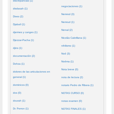
discrepancias (1)
negociaciones (1)
disdasah (1)
Nemrod (3)
Dives (2)
Nemrud (1)
Djabaïl (1)
Nerval (2)
djermes y canges (1)
Nicolás Cabrillana (1)
Djezzar-Pacha (1)
nihilismo (1)
djins (1)
Noé (3)
documentación (2)
Noéma (1)
Dohza (1)
Nota breve (0)
dolores de las articulaciones en
general (1)
nota de lectura (2)
dominicos (0)
notario Pedro de Ribera (1)
dos (0)
NOTAS CURSO (0)
dourah (1)
notas examen (0)
Dr. Perron (1)
NOTAS FINALES (1)