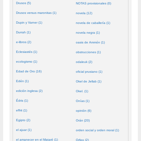
Drusos (5)
NOTAS provisionales (0)
Drusos versus maronitas (1)
novela (12)
Dupin y Varner (1)
novela de caballería (1)
Durrah (1)
novela negra (1)
e-libros (2)
oasis de Ammón (1)
Eclesiastés (1)
obstrucciones (1)
ecologismo (1)
odaleuk (2)
Edad de Oro (16)
oficial prusiano (1)
Edén (1)
Okel de Jellab (1)
edición inglesa (2)
Okel. (1)
Édris (1)
Onías (1)
effrit (1)
opinión (6)
Egipto (2)
Orán (20)
el ajuar (1)
orden social y orden moral (1)
el amanecer en el Mataré (1)
Orfeo (2)