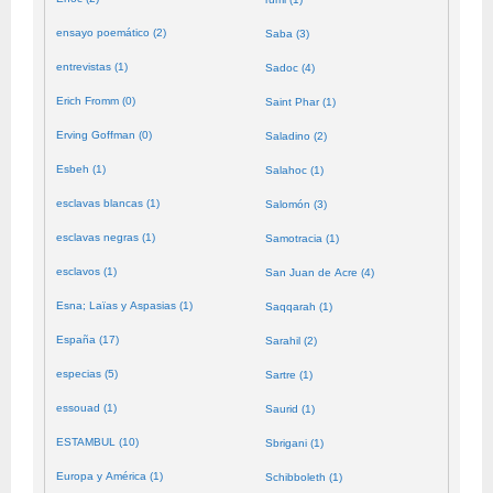
ensayo poemático (2)
Saba (3)
entrevistas (1)
Sadoc (4)
Erich Fromm (0)
Saint Phar (1)
Erving Goffman (0)
Saladino (2)
Esbeh (1)
Salahoc (1)
esclavas blancas (1)
Salomón (3)
esclavas negras (1)
Samotracia (1)
esclavos (1)
San Juan de Acre (4)
Esna; Laïas y Aspasias (1)
Saqqarah (1)
España (17)
Sarahil (2)
especias (5)
Sartre (1)
essouad (1)
Saurid (1)
ESTAMBUL (10)
Sbrigani (1)
Europa y América (1)
Schibboleth (1)