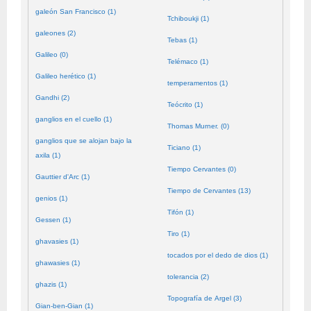
galeón San Francisco (1)
Tchiboukji (1)
galeones (2)
Tebas (1)
Galileo (0)
Telémaco (1)
Galileo herético (1)
temperamentos (1)
Gandhi (2)
Teócrito (1)
ganglios en el cuello (1)
Thomas Murner. (0)
ganglios que se alojan bajo la
Ticiano (1)
axila (1)
Tiempo Cervantes (0)
Gauttier d'Arc (1)
Tiempo de Cervantes (13)
genios (1)
Tifón (1)
Gessen (1)
Tiro (1)
ghavasies (1)
tocados por el dedo de dios (1)
ghawasies (1)
tolerancia (2)
ghazis (1)
Topografía de Argel (3)
Gian-ben-Gian (1)