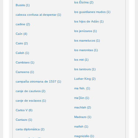
los Éloïms (2)
Busiris (1)
los guardianes mudos (1)
cabeza confusa al despertar (1)
los hijos de Adán (1)
cadine (2)
los jenízaros (1)
Caín (4)
los mamelucos (1)
Cairo (2)
los maronitas (1)
Calish (1)
los miri (1)
Cambises (1)
los tantours (1)
Camoens (1)
Luther King (2)
campaña otromana de 1537 (1)
ma fish. (1)
canje de cautivos (2)
ma’ŷūn (1)
canje de esclavos (1)
machlah (2)
Carlos V (6)
Madrazo (1)
Carriazo (1)
mafish (1)
carta diplomática (2)
magnicidio (1)