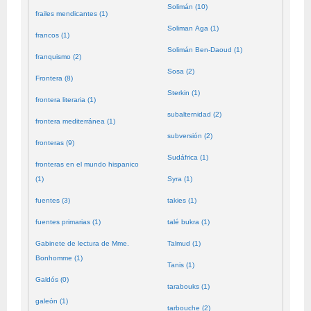
Solimán (10)
frailes mendicantes (1)
Soliman Aga (1)
francos (1)
Solimán Ben-Daoud (1)
franquismo (2)
Sosa (2)
Frontera (8)
Sterkin (1)
frontera literaria (1)
subalternidad (2)
frontera mediterránea (1)
subversión (2)
fronteras (9)
Sudáfrica (1)
fronteras en el mundo hispanico
(1)
Syra (1)
fuentes (3)
takies (1)
fuentes primarias (1)
talé bukra (1)
Gabinete de lectura de Mme.
Talmud (1)
Bonhomme (1)
Tanis (1)
Galdós (0)
tarabouks (1)
galeón (1)
tarbouche (2)