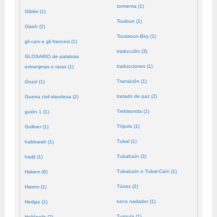
tormenta (1)
Giblim (1)
Touloun (1)
Gizeh (2)
Toussoun-Bey (1)
gli cani e gli francesi (1)
traducción (3)
GLOSARIO de palabras
traducciones (1)
extranjeras o raras (1)
Transición (1)
Gozzi (1)
tratado de paz (2)
Guerra civil irlandesa (2)
Trebisonda (1)
guión 1 (1)
Trípolo (1)
Gulliver (1)
Tubal (1)
habbarah (1)
Tubalcaín (3)
hadji (1)
Tubalcaín o Tubal-Caín (1)
Hakem (6)
Túnez (2)
Harem (1)
turco nadador (1)
Hedjaz (1)
Turquía (1)
Heliópolis (2)