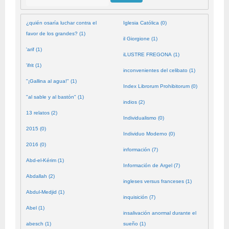
¿quién osaría luchar contra el
Iglesia Católica (0)
favor de los grandes? (1)
il Giorgione (1)
'arif (1)
iLUSTRE FREGONA (1)
'ifrit (1)
inconvenientes del celibato (1)
"¡Gallina al agua!" (1)
Index Librorum Prohibitorum (0)
"al sable y al bastón" (1)
indios (2)
13 relatos (2)
Individualismo (0)
2015 (0)
Individuo Moderno (0)
2016 (0)
información (7)
Abd-el-Kérim (1)
Información de Argel (7)
Abdallah (2)
ingleses versus franceses (1)
Abdul-Medjid (1)
inquisición (7)
Abel (1)
insalivación anormal durante el
abesch (1)
sueño (1)