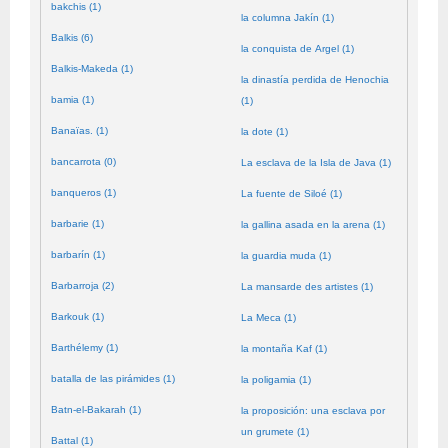
bakchis (1)
la columna Jakín (1)
Balkis (6)
la conquista de Argel (1)
Balkis-Makeda (1)
la dinastía perdida de Henochia
bamia (1)
(1)
Banaïas. (1)
la dote (1)
bancarrota (0)
La esclava de la Isla de Java (1)
banqueros (1)
La fuente de Siloé (1)
barbarie (1)
la gallina asada en la arena (1)
barbarín (1)
la guardia muda (1)
Barbarroja (2)
La mansarde des artistes (1)
Barkouk (1)
La Meca (1)
Barthélemy (1)
la montaña Kaf (1)
batalla de las pirámides (1)
la poligamia (1)
Batn-el-Bakarah (1)
la proposición: una esclava por
un grumete (1)
Battal (1)