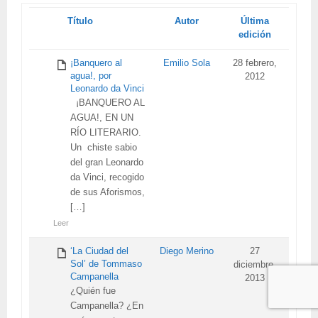
Tienes
Título
Autor
Última
adjunto
edición
¡Banquero al
Emilio Sola
28 febrero,
agua!, por
2012
Leonardo da Vinci
¡BANQUERO AL
AGUA!, EN UN
RÍO LITERARIO.
Un chiste sabio
del gran Leonardo
da Vinci, recogido
de sus Aforismos,
[…]
Leer
‘La Ciudad del
Diego Merino
27
Sol’ de Tommaso
diciembre,
Campanella
2013
¿Quién fue
Campanella? ¿En