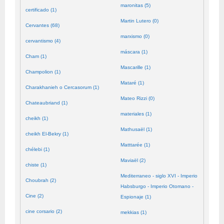
maronitas (5)
certificado (1)
Martin Lutero (0)
Cervantes (68)
marxismo (0)
cervantismo (4)
máscara (1)
Cham (1)
Mascarille (1)
Champolion (1)
Mataré (1)
Charakhanieh o Cercasorum (1)
Mateo Rizzi (0)
Chateaubriand (1)
materiales (1)
cheikh (1)
Mathusaël (1)
cheikh El-Bekry (1)
Matttarée (1)
chélebi (1)
Maviaël (2)
chiste (1)
Mediterraneo - siglo XVI - Imperio
Choubrah (2)
Habsburgo - Imperio Otomano -
Cine (2)
Espionaje (1)
cine corsario (2)
mekkias (1)