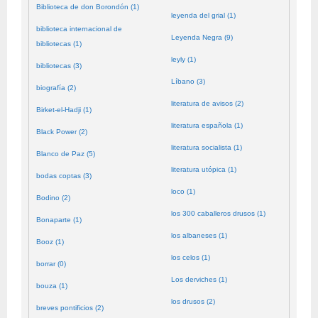
Biblioteca de don Borondón (1)
leyenda del grial (1)
biblioteca internacional de
Leyenda Negra (9)
bibliotecas (1)
leyly (1)
bibliotecas (3)
Líbano (3)
biografía (2)
literatura de avisos (2)
Birket-el-Hadji (1)
literatura española (1)
Black Power (2)
literatura socialista (1)
Blanco de Paz (5)
literatura utópica (1)
bodas coptas (3)
loco (1)
Bodino (2)
los 300 caballeros drusos (1)
Bonaparte (1)
los albaneses (1)
Booz (1)
los celos (1)
borrar (0)
Los derviches (1)
bouza (1)
los drusos (2)
breves pontificios (2)