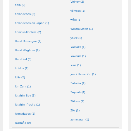
Volney (2)
hola (0)
vómitos (1)
holandeses (2)
wékil (1)
holandeses en Japón (1)
William Morris (1)
hombre-frontera (2)
yalek (1)
Hotel Domergue (1)
Yamaks (1)
Hotel Waghorn (1)
Yavours (1)
Hud-Hud (3)
Yins (1)
huidos (1)
ysu inflamación (1)
Iblís (2)
Zabetta (1)
Ibn Zuhr (1)
Zeynab (4)
Ibrahim Bey (1)
Zikkers (1)
Ibrahim- Pacha (1)
Zikr (1)
identidades (1)
zommarah (1)
IEspaña (0)