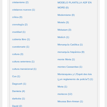
cristianismo (2)
MODELO PLANTILLA ADF EN
WORD (0)
cristianos nuevos (1)
Modernismo (0)
crítica (0)
Moisés (3)
cronología (2)
Mokatam (3)
crueldad (1)
Molóch (1)
cubierta libro (1)
Monarquía Católica (1)
cuestionario (1)
monarquía hispánica (9)
cultura (3)
monte Moria (1)
cultura setentera (1)
montes Cassanitas (1)
cultura transicional (1)
Montesquieu y L'Esprit des lois
Cus (1)
(¿un reglamento de policía?) (1)
Dagoueh (1)
Moria (1)
Damieta (4)
moriscos (12)
darbuka (1)
Moussa Ben-Amran (1)
David (2)