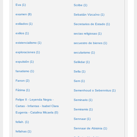
Eva (1)
Scribe (1)
examen (8)
Sebatián Vizcaíno (1)
exiliados (1)
Secretarios de Estado (1)
exilios (1)
sectas religiosas (1)
existencialismo (1)
secuestro de bienes (1)
exploraciones (1)
secularismo (1)
expulsión (1)
Selikdar (1)
fanatismo (1)
Sella (1)
Fanon (2)
Sem (1)
Fátima (1)
Semenhoud o Sebennitus (1)
Felipe II - Leyenda Negra -
Seminario (1)
Cartas - Infantas - Isabel Clara
Semiramis (1)
Eugenia - Catalina Micaela (0)
Sennaar (1)
fellah. (1)
Sennaar de Abisinia (1)
fellahas (1)