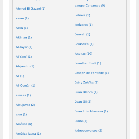
sangre Cervantes (0)
Ahmed El Gazzel (1)
Jehová (1)
aioua (1)
jenízaros (1)
Akka (1)
Jeovah (1)
Akliman (1)
Jerusalén (1)
Al-Taysir (1)
jesuitas (10)
Al-Yami' (1)
Jonathan Swift (1)
Alejandro (1)
Joseph de Fonfrède (1)
Ali (1)
Jsé y Zuleïka (1)
Ali-Osmán (1)
Juan Blanco (1)
almées (1)
Juan Gil (2)
Alpujarras (2)
Juan Luis Alzamora (1)
alun (1)
Jubal (1)
América (6)
judeoconversos (2)
América latina (1)