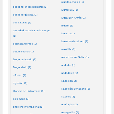
muertes crueles (1)
debilidad en los miembros (1)
Murad Bey (1)
debilidad gástrica (1)
Musa Ben-Amrán (1)
dedicatorias (1)
muslim (1)
densidad excesiva de la sangre
Mustafa (1)
(1)
Mustafá el cocinero (1)
desplazamientos (1)
musthilla (1)
determinismos (1)
nación de los Galla. (1)
Diego de Haedo (1)
nadador (3)
Diego Marín (1)
nadadores (8)
difusión (1)
Napoleón (2)
digestivo (1)
Napoleón Bonaparte (1)
Dionisio de Halicarnaso (1)
Nápoles (2)
diplomacia (3)
naufragios (2)
directorio internacional (1)
navegación (1)