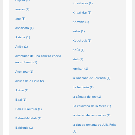
Khatibecsir (1)
arouss (1)
Khazindar (1)
arte (3)
Khowals (1)
asesinato (1)
kohle (1)
Astarté (1)
Kouchouk (1)
Atribir (1)
Koûs (1)
aventuras de una cabeza cocida
ktab (1)
en un horno (1)
kumkan (1)
Avenzoar (1)
la Andriana de Terencio (1)
avisos de e-Libro (2)
La barbería (1)
Azima (1)
la cámara del rey (1)
Baal (1)
La caravana de la Meca (1)
Bab-el-Foutouh (1)
la ciudad de las tumbas (1)
Bab-el-Mabdah (1)
la ciudad romana de Julia Felix
Babilonia (1)
(1)