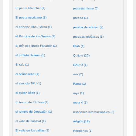
El padre Planchet (1)
protestantismo (0)
El poeta escribano (1)
prueba (1)
el príncipe Abou-Miran (1)
prueba de edición (2)
el Príncipe de los Genios (1)
pruebas iniciáticas (1)
El príncipe druso Fakardin (1)
Ptah (1)
el profeta Balaam (1)
Quijote (20)
El raïs (1)
RADIO (1)
el señor Jean (1)
raïs (2)
el símbolo TAU (1)
Rama (1)
el sultan kébir (1)
raya (1)
El teatro de El Cairo (1)
recta 4 (1)
el templo de Jerusalén (1)
relaciones internacionales (2)
el valle de Josafat (1)
religión (12)
El valle de los califas (1)
Religiones (1)