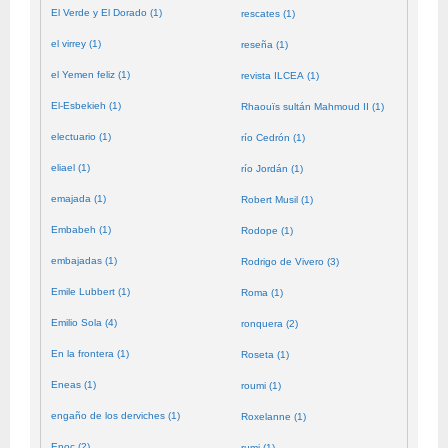
El Verde y El Dorado (1)
rescates (1)
el virrey (1)
reseña (1)
el Yemen feliz (1)
revista ILCEA (1)
El-Esbekieh (1)
Rhaouïs sultán Mahmoud II (1)
electuario (1)
río Cedrón (1)
eliael (1)
río Jordán (1)
emajada (1)
Robert Musil (1)
Embabeh (1)
Rodope (1)
embajadas (1)
Rodrigo de Vivero (3)
Emile Lubbert (1)
Roma (1)
Emilio Sola (4)
ronquera (2)
En la frontera (1)
Roseta (1)
Eneas (1)
roumi (1)
engaño de los derviches (1)
Roxelanne (1)
Enoc (2)
rumi (1)