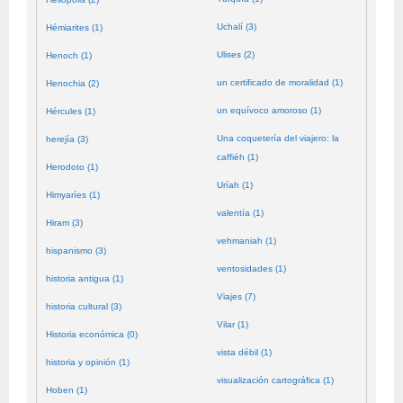
Uchalí (3)
Hémiarites (1)
Ulises (2)
Henoch (1)
un certificado de moralidad (1)
Henochia (2)
un equívoco amoroso (1)
Hércules (1)
Una coquetería del viajero: la
herejía (3)
caffiéh (1)
Herodoto (1)
Uríah (1)
Himyaríes (1)
valentía (1)
Hiram (3)
vehmaniah (1)
hispanismo (3)
ventosidades (1)
historia antigua (1)
Viajes (7)
historia cultural (3)
Vilar (1)
Historia económica (0)
vista débil (1)
historia y opinión (1)
visualización cartográfica (1)
Hoben (1)