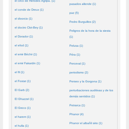
el circo de Herodes Agripa. (1)
pasados allende (1)
el conde de Dreux (1)
paz (5)
el divorcio (1)
Pedro Burguillos (2)
el doctro Clot-Bey (1)
Peligros de la hora de la siesta
el Dorador (1)
(1)
el efod (1)
Pelusa (1)
el emir Béchir (1)
Péra (1)
el emir Fakardin (1)
Perceval (1)
el fil (1)
periodismo (2)
el Fostat (1)
Perseo y la Gorgona (1)
El Garb (2)
perturbaciones auditivas y de los
demás sentidos (1)
El Ghazzel (1)
Petrarca (1)
El Greco (1)
Phanor (4)
el harem (1)
Phanor el albañil sirio (1)
el hulla (1)