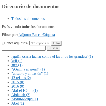
Directorio de documentos
Todos los documentos
Estás viendo
todos
los documentos.
Filtrar por:
Adjuntos
Buscar
Etiqueta
¿Tienes adjuntos?
Buscar
¿quién osaría luchar contra el favor de los grandes? (1)
'arif (1)
'ifrit (1)
"¡Gallina al agua!" (1)
"al sable y al bastón" (1)
13 relatos (2)
2015 (0)
2016 (0)
Abd-el-Kérim (1)
Abdallah (2)
Abdul-Medjid (1)
Abel (1)