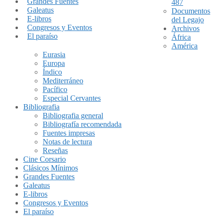
Grandes Fuentes
487
Galeatus
Documentos
E-libros
del Legajo
Congresos y Eventos
Archivos
El paraíso
África
América
Eurasia
Europa
Índico
Mediterráneo
Pacífico
Especial Cervantes
Bibliografia
Bibliografia general
Bibliografía recomendada
Fuentes impresas
Notas de lectura
Reseñas
Cine Corsario
Clásicos Mínimos
Grandes Fuentes
Galeatus
E-libros
Congresos y Eventos
El paraíso