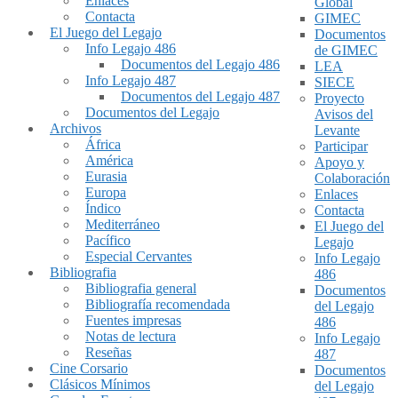
Enlaces
Global
Contacta
GIMEC
El Juego del Legajo
Documentos
Info Legajo 486
de GIMEC
Documentos del Legajo 486
LEA
Info Legajo 487
SIECE
Documentos del Legajo 487
Proyecto
Documentos del Legajo
Avisos del
Archivos
Levante
África
Participar
América
Apoyo y
Eurasia
Colaboración
Europa
Enlaces
Índico
Contacta
Mediterráneo
El Juego del
Pacífico
Legajo
Especial Cervantes
Info Legajo
Bibliografia
486
Bibliografia general
Documentos
Bibliografía recomendada
del Legajo
Fuentes impresas
486
Notas de lectura
Info Legajo
Reseñas
487
Cine Corsario
Documentos
Clásicos Mínimos
del Legajo