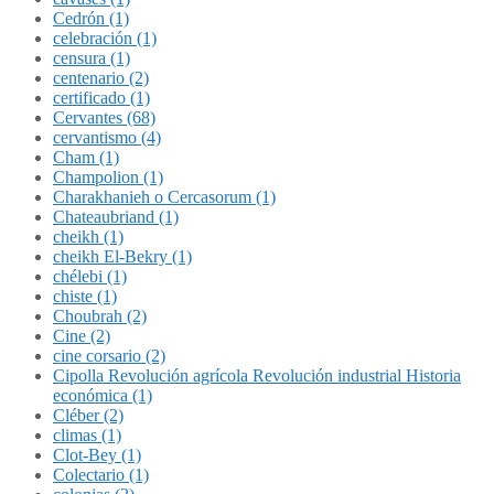
Cedrón (1)
celebración (1)
censura (1)
centenario (2)
certificado (1)
Cervantes (68)
cervantismo (4)
Cham (1)
Champolion (1)
Charakhanieh o Cercasorum (1)
Chateaubriand (1)
cheikh (1)
cheikh El-Bekry (1)
chélebi (1)
chiste (1)
Choubrah (2)
Cine (2)
cine corsario (2)
Cipolla Revolución agrícola Revolución industrial Historia
económica (1)
Cléber (2)
climas (1)
Clot-Bey (1)
Colectario (1)