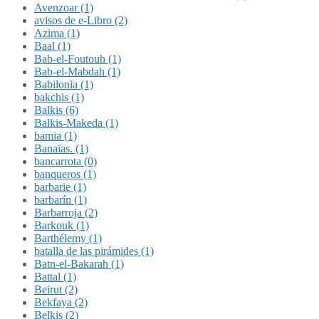
Avenzoar (1)
avisos de e-Libro (2)
Azima (1)
Baal (1)
Bab-el-Foutouh (1)
Bab-el-Mabdah (1)
Babilonia (1)
bakchis (1)
Balkis (6)
Balkis-Makeda (1)
bamia (1)
Banaïas. (1)
bancarrota (0)
banqueros (1)
barbarie (1)
barbarín (1)
Barbarroja (2)
Barkouk (1)
Barthélemy (1)
batalla de las pirámides (1)
Batn-el-Bakarah (1)
Battal (1)
Beirut (2)
Bekfaya (2)
Belkis (2)