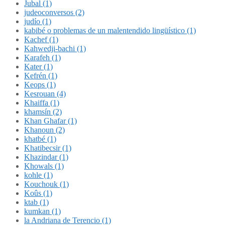
Jubal (1)
judeoconversos (2)
judío (1)
kabibé o problemas de un malentendido lingüístico (1)
Kachef (1)
Kahwedji-bachi (1)
Karafeh (1)
Kater (1)
Kefrén (1)
Keops (1)
Kesrouan (4)
Khaiffa (1)
khamsín (2)
Khan Ghafar (1)
Khanoun (2)
khatbé (1)
Khatibecsir (1)
Khazindar (1)
Khowals (1)
kohle (1)
Kouchouk (1)
Koûs (1)
ktab (1)
kumkan (1)
la Andriana de Terencio (1)