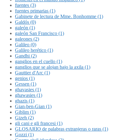
fuentes (3)
fuentes primarias (1)
Gabinete de lectura de Mme. Bonhomme (1)
Galdós (0)
galeón (1)
galeón San Francisco (1)
galeones (2)
Galileo (0)
Galileo herético (1)
Gandhi (2)
ganglios en el cuello (1)
ganglios que se alojan bajo la axila (1)
Gauttier d'Arc (1)
genios (1)
Gessen (1)
ghavasies (1)
ghawasies (1)
ghazis (1)
Gian-ben-Gian (1)
Giblim (1)
Gizeh (2)
gli cani e gli francesi (1)
GLOSARIO de palabras extranjeras o raras (1)
Gozzi (1)