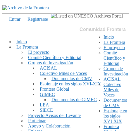
Entrar
Registrarse
Comunidad Frontera
Inicio
Inicio
La Frontera
La Frontera
El proyecto
El proyecto
Comité
Comité Científico y Editorial
Científico y
Grupos de Investigación
Editorial
ACISAL
Grupos de
Colectivo Miles de Voces
Investigación
Documentos de CMV
ACISAL
Espionaje en los siglos XVI-XIX
Colectivo
Frontera Global
Miles de
GIMEC
Voces
Documentos de GIMEC
Documentos
LEA
de CMV
SIECE
Espionaje en
Proyecto Avisos del Levante
los siglos
Participar
XVI-XIX
Apoyo y Colaboración
Frontera