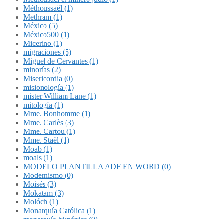
Méthoussaël (1)
Methram (1)
México (5)
México500 (1)
Micerino (1)
migraciones (5)
Miguel de Cervantes (1)
minorías (2)
Misericordia (0)
misionología (1)
mister William Lane (1)
mitología (1)
Mme. Bonhomme (1)
Mme. Carlès (3)
Mme. Cartou (1)
Mme. Staël (1)
Moab (1)
moals (1)
MODELO PLANTILLA ADF EN WORD (0)
Modernismo (0)
Moisés (3)
Mokatam (3)
Molóch (1)
Monarquía Católica (1)