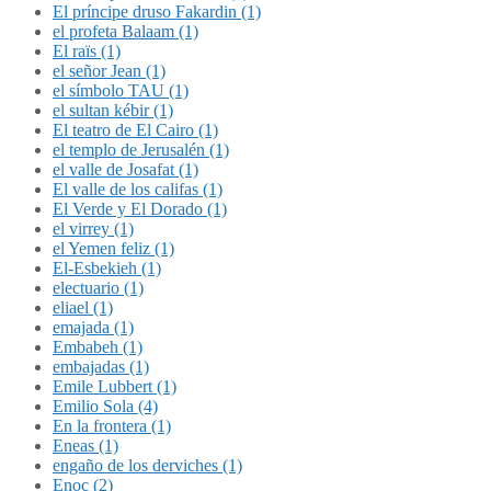
El príncipe druso Fakardin (1)
el profeta Balaam (1)
El raïs (1)
el señor Jean (1)
el símbolo TAU (1)
el sultan kébir (1)
El teatro de El Cairo (1)
el templo de Jerusalén (1)
el valle de Josafat (1)
El valle de los califas (1)
El Verde y El Dorado (1)
el virrey (1)
el Yemen feliz (1)
El-Esbekieh (1)
electuario (1)
eliael (1)
emajada (1)
Embabeh (1)
embajadas (1)
Emile Lubbert (1)
Emilio Sola (4)
En la frontera (1)
Eneas (1)
engaño de los derviches (1)
Enoc (2)