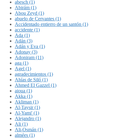
abesch (1)
Abirám (1)
Abou Zeyd (1)
abuelo de Cervantes (1)
Accidentado entierro de un santón (1)
accidente (1)
Ada (1)
Adán (3)
Adán y Eva (1)
Adonay (3)
Adoniram (11)
aga (1)
Agel (1)
agradecimientos (1)
Ahías de Siló (1)
Ahmed El Gazzel (1)
aioua (1)
Akka (1)
Akliman (1)
Al-Taysir (1)
Al-Yami' (1)
Alejandro (1)
Ali (1)
Ali-Osmán (1)
almées (1)