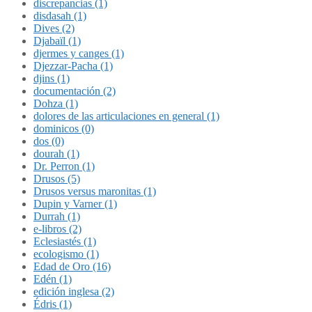
discrepancias (1)
disdasah (1)
Dives (2)
Djabaïl (1)
djermes y canges (1)
Djezzar-Pacha (1)
djins (1)
documentación (2)
Dohza (1)
dolores de las articulaciones en general (1)
dominicos (0)
dos (0)
dourah (1)
Dr. Perron (1)
Drusos (5)
Drusos versus maronitas (1)
Dupin y Varner (1)
Durrah (1)
e-libros (2)
Eclesiastés (1)
ecologismo (1)
Edad de Oro (16)
Edén (1)
edición inglesa (2)
Édris (1)