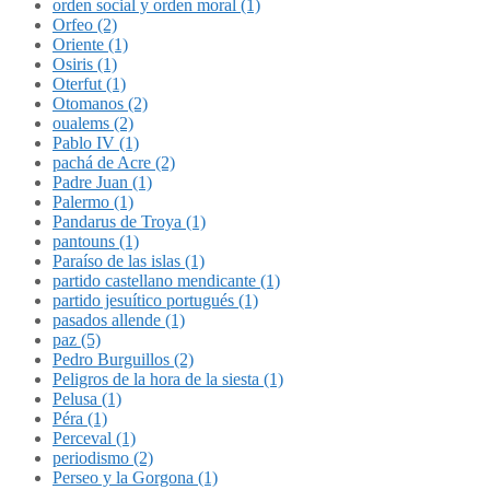
orden social y orden moral (1)
Orfeo (2)
Oriente (1)
Osiris (1)
Oterfut (1)
Otomanos (2)
oualems (2)
Pablo IV (1)
pachá de Acre (2)
Padre Juan (1)
Palermo (1)
Pandarus de Troya (1)
pantouns (1)
Paraíso de las islas (1)
partido castellano mendicante (1)
partido jesuítico portugués (1)
pasados allende (1)
paz (5)
Pedro Burguillos (2)
Peligros de la hora de la siesta (1)
Pelusa (1)
Péra (1)
Perceval (1)
periodismo (2)
Perseo y la Gorgona (1)