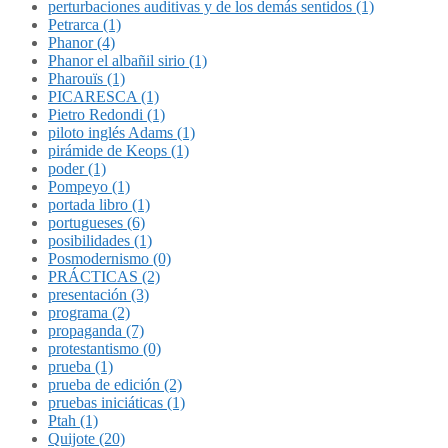
perturbaciones auditivas y de los demás sentidos (1)
Petrarca (1)
Phanor (4)
Phanor el albañil sirio (1)
Pharouïs (1)
PICARESCA (1)
Pietro Redondi (1)
piloto inglés Adams (1)
pirámide de Keops (1)
poder (1)
Pompeyo (1)
portada libro (1)
portugueses (6)
posibilidades (1)
Posmodernismo (0)
PRÁCTICAS (2)
presentación (3)
programa (2)
propaganda (7)
protestantismo (0)
prueba (1)
prueba de edición (2)
pruebas iniciáticas (1)
Ptah (1)
Quijote (20)