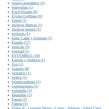
ensayo poemático (2)
entrevistas (1)
Erich Fromm (0)
Erving Goffman (0)
Esbeh (1)
esclavas blancas (1)
esclavas negras (1)
esclavos (1)
Esna; Laïas y Aspasias (1)
España (17)
especias (5)
essouad (1)
ESTAMBUL (10)
Europa y América (1)
Eva (1)
examen (8)
exiliados (1)
exilios (1)
existencialismo (1)
exploraciones (1)
expulsión (1)
fanatismo (1)
Fanon (2)
Fátima (1)
Felipe II - Leyenda Negra - Cartas - Infantas - Isabel Clara