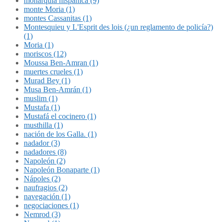
monarquía hispánica (9)
monte Moria (1)
montes Cassanitas (1)
Montesquieu y L'Esprit des lois (¿un reglamento de policía?)
(1)
Moria (1)
moriscos (12)
Moussa Ben-Amran (1)
muertes crueles (1)
Murad Bey (1)
Musa Ben-Amrán (1)
muslim (1)
Mustafa (1)
Mustafá el cocinero (1)
musthilla (1)
nación de los Galla. (1)
nadador (3)
nadadores (8)
Napoleón (2)
Napoleón Bonaparte (1)
Nápoles (2)
naufragios (2)
navegación (1)
negociaciones (1)
Nemrod (3)