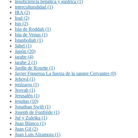
insuficiencia hepática y gástrica (1)
interculturalidad (1)
IRA (2)
Irad (2)
Isis (2)
Isla de Roddah (1)
Isla de Venus (1)
Istanbollah (1)
Jabel (1)
Japón (20)
jarabe (4)
jarabe 2 (1)
Jardín de Rosette (1)
Javier Figueroa La fuerza de la sangre Cervantes (0)
Jehová (1)
jenízaros (1)
Jeovah (1)
Jerusalén (1)
jesuitas (10)
Jonathan Swift (1)
Joseph de Fonfrède (1)
Jsé y Zuleïka (1)
Juan Blanco (1)
Juan Gil (2)
Juan Luis Alzamora (1)