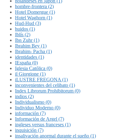
holandeses en Japón (1)
hombre-frontera (2)
Hotel Domergue (1)
Hotel Waghorn (1)
Hud-Hud (3)
huidos (1)
Iblís (2)
Ibn Zuhr (1)
Ibrahim Bey (1)
Ibrahim- Pacha (1)
identidades (1)
IEspaña (0)
Iglesia Católica (0)
il Giorgione (1)
iLUSTRE FREGONA (1)
inconvenientes del celibato (1)
Index Librorum Prohibitorum (0)
indios (2)
Individualismo (0)
Individuo Moderno (0)
información (7)
Información de Argel (7)
ingleses versus franceses (1)
inquisición (7)
insalivación anormal durante el sueño (1)