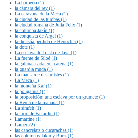
La barbería (1)
la cámara del rey (1)
La caravana de la Meca (1)
la ciudad de las tumbas (1)
la ciudad romana de Julia Felix (1)
la columna Jakín (1)
la conquista de Argel (1)
la dinastía perdida de Henochia (1)
la dote (1)
La esclava de la Isla de Java (1)
La fuente de Siloé (1)
la gallina asada en la arena (1)
la guardia muda (1)
La mansarde des artistes (1)
La Meca (1)
la montaña Kaf (1)
la poligamia (1)
la proposición: una esclava por un grumete (1)
la Reina de la mañana (1)
La sirafeh (1)
la torre de Fakardin (1)
Lamartine (1)
Lamec (2)
las cancrelats o cucarachas (1)
las columnas Jakin y Booz (1)