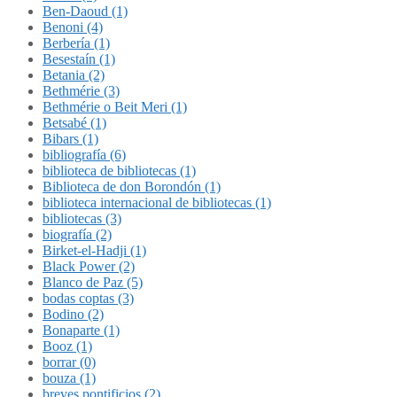
Ben-Daoud (1)
Benoni (4)
Berbería (1)
Besestaín (1)
Betania (2)
Bethmérie (3)
Bethmérie o Beit Meri (1)
Betsabé (1)
Bibars (1)
bibliografía (6)
biblioteca de bibliotecas (1)
Biblioteca de don Borondón (1)
biblioteca internacional de bibliotecas (1)
bibliotecas (3)
biografía (2)
Birket-el-Hadji (1)
Black Power (2)
Blanco de Paz (5)
bodas coptas (3)
Bodino (2)
Bonaparte (1)
Booz (1)
borrar (0)
bouza (1)
breves pontificios (2)