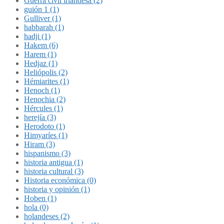
Guerra civil irlandesa (2)
guión 1 (1)
Gulliver (1)
habbarah (1)
hadji (1)
Hakem (6)
Harem (1)
Hedjaz (1)
Heliópolis (2)
Hémiarites (1)
Henoch (1)
Henochia (2)
Hércules (1)
herejía (3)
Herodoto (1)
Himyaríes (1)
Hiram (3)
hispanismo (3)
historia antigua (1)
historia cultural (3)
Historia económica (0)
historia y opinión (1)
Hoben (1)
hola (0)
holandeses (2)