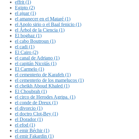
effrit (1)
Egipto (2)
el ajuar (1)
el amanecer en el Mataré (1)
el Apolo sirio o el Baal fenicio (1)
el Árbol de la Ciencia (1)
El boghaz (1)
el cabo Boutroun (1)
el cadi (1)
El Cairo (2)
el canal de Adriano (1)
el capitán Nicolás (1)
El Carmelo (1)
el cementerio de Karafeh (1)
el cementerio de los mamelucos (1)
el cheikh Aboud Khaled (1)
El Choubrah (1)
el circo de Herodes Agripa. (1)
el conde de Dreux (1)
el divorcio (1)
el doctro Clot-Bey (1)
el Dorador (1)
el efod (1)
el emir Béchir (1)
el emir Fakardin (1)