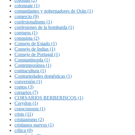
colonias (2)
colonnate (1)
comandantes y gobernadores de Orán (1)
comercio (9)
confesionalismo (1)
confesiones de la bombarda (1)
conjuros (1)
conquista (2)
Consejo de Estado (1)
Consejo de Indias (1)
Consejo de Portugal (1)
Constantinopla (1)
Contemporánea (1)
contracultura (1)
Contrariedades domésticas (1)
conversión (1)
coptos (3)
corsarios (7)
CORSARIOS BERBERISCOS (1)
Corydon (1)
couscoussou (1)
crisis (11)
cristianismo (2)
cristianos nuevos (1)
crítica (0)