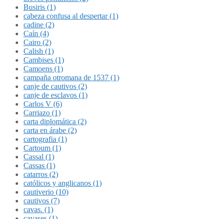
Busiris (1)
cabeza confusa al despertar (1)
cadine (2)
Caín (4)
Cairo (2)
Calish (1)
Cambises (1)
Camoens (1)
campaña otromana de 1537 (1)
canje de cautivos (2)
canje de esclavos (1)
Carlos V (6)
Carriazo (1)
carta diplomática (2)
carta en árabe (2)
cartografia (1)
Cartoum (1)
Cassal (1)
Cassas (1)
catarros (2)
católicos y anglicanos (1)
cautiverio (10)
cautivos (7)
cavas. (1)
cavases (1)