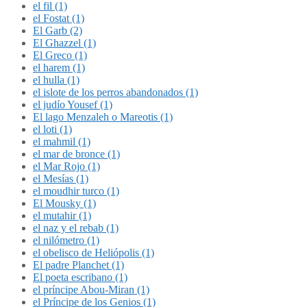
el fil (1)
el Fostat (1)
El Garb (2)
El Ghazzel (1)
El Greco (1)
el harem (1)
el hulla (1)
el islote de los perros abandonados (1)
el judío Yousef (1)
El lago Menzaleh o Mareotis (1)
el loti (1)
el mahmil (1)
el mar de bronce (1)
el Mar Rojo (1)
el Mesías (1)
el moudhir turco (1)
El Mousky (1)
el mutahir (1)
el naz y el rebab (1)
el nilómetro (1)
el obelisco de Heliópolis (1)
El padre Planchet (1)
El poeta escribano (1)
el príncipe Abou-Miran (1)
el Príncipe de los Genios (1)