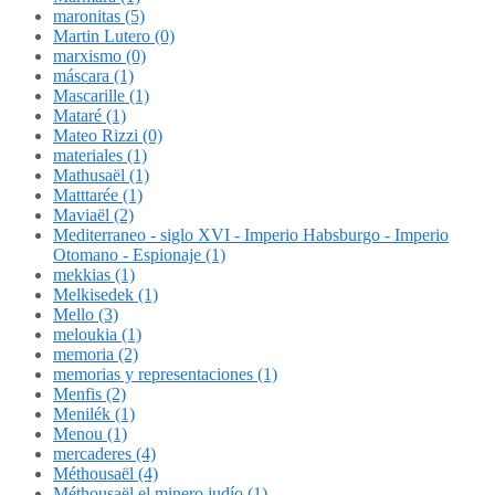
maronitas (5)
Martin Lutero (0)
marxismo (0)
máscara (1)
Mascarille (1)
Mataré (1)
Mateo Rizzi (0)
materiales (1)
Mathusaël (1)
Matttarée (1)
Maviaël (2)
Mediterraneo - siglo XVI - Imperio Habsburgo - Imperio
Otomano - Espionaje (1)
mekkias (1)
Melkisedek (1)
Mello (3)
meloukia (1)
memoria (2)
memorias y representaciones (1)
Menfis (2)
Menilék (1)
Menou (1)
mercaderes (4)
Méthousaël (4)
Méthousaël el minero judío (1)