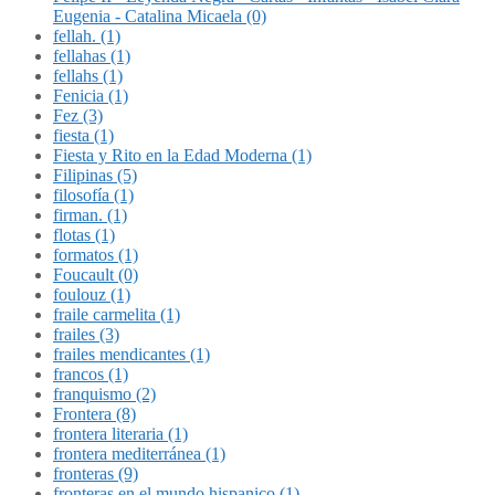
Eugenia - Catalina Micaela (0)
fellah. (1)
fellahas (1)
fellahs (1)
Fenicia (1)
Fez (3)
fiesta (1)
Fiesta y Rito en la Edad Moderna (1)
Filipinas (5)
filosofía (1)
firman. (1)
flotas (1)
formatos (1)
Foucault (0)
foulouz (1)
fraile carmelita (1)
frailes (3)
frailes mendicantes (1)
francos (1)
franquismo (2)
Frontera (8)
frontera literaria (1)
frontera mediterránea (1)
fronteras (9)
fronteras en el mundo hispanico (1)