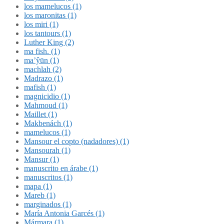
los mamelucos (1)
los maronitas (1)
los miri (1)
los tantours (1)
Luther King (2)
ma fish. (1)
ma’ŷūn (1)
machlah (2)
Madrazo (1)
mafish (1)
magnicidio (1)
Mahmoud (1)
Maillet (1)
Makbenách (1)
mamelucos (1)
Mansour el copto (nadadores) (1)
Mansourah (1)
Mansur (1)
manuscrito en árabe (1)
manuscritos (1)
mapa (1)
Mareb (1)
marginados (1)
María Antonia Garcés (1)
Mármara (1)