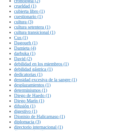
cronología (2)
crueldad (1)
cubierta libro (1)
cuestionario (1)
cultura (3)
cultura setentera (1)
cultura transicional (1)
Cus (1)
Dagoueh (1)
Damieta (4)
darbuka (1)
David (2)
debilidad en los miembros (1)
debilidad gástrica (1)
dedicatorias (1)
densidad excesiva de la sangre (1)
desplazamientos (1)
determinismos (1)
Diego de Haedo (1)
Diego Marín (1)
difusión (1)
digestivo (1)
Dionisio de Halicarnaso (1)
diplomacia (3)
directorio internacional (1)