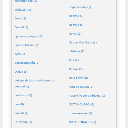
discrepancias (1)
negociaciones (1)
disdasah (1)
Nemrod (3)
Dives (2)
Nemrud (1)
Djabaïl (1)
Nerval (2)
djermes y canges (1)
Nicolás Cabrillana (1)
Djezzar-Pacha (1)
nihilismo (1)
djins (1)
Noé (3)
documentación (2)
Noéma (1)
Dohza (1)
Nota breve (0)
dolores de las articulaciones en
general (1)
nota de lectura (2)
dominicos (0)
notario Pedro de Ribera (1)
dos (0)
NOTAS CURSO (0)
dourah (1)
notas examen (0)
Dr. Perron (1)
NOTAS FINALES (1)