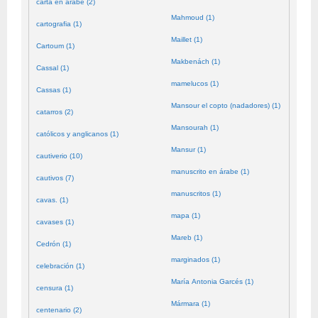
carta en árabe (2)
Mahmoud (1)
cartografia (1)
Maillet (1)
Cartoum (1)
Makbenách (1)
Cassal (1)
mamelucos (1)
Cassas (1)
Mansour el copto (nadadores) (1)
catarros (2)
Mansourah (1)
católicos y anglicanos (1)
Mansur (1)
cautiverio (10)
manuscrito en árabe (1)
cautivos (7)
manuscritos (1)
cavas. (1)
mapa (1)
cavases (1)
Mareb (1)
Cedrón (1)
marginados (1)
celebración (1)
María Antonia Garcés (1)
censura (1)
Mármara (1)
centenario (2)