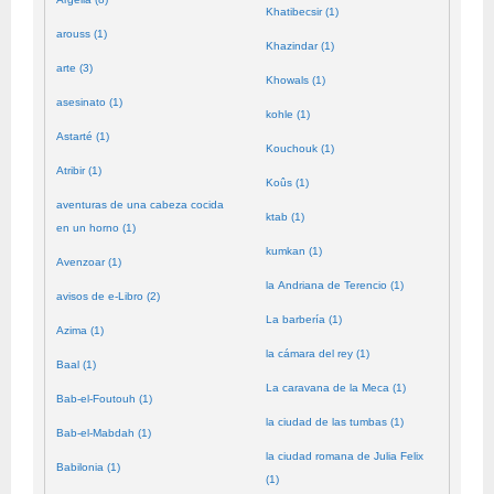
Khatibecsir (1)
arouss (1)
Khazindar (1)
arte (3)
Khowals (1)
asesinato (1)
kohle (1)
Astarté (1)
Kouchouk (1)
Atribir (1)
Koûs (1)
aventuras de una cabeza cocida
ktab (1)
en un horno (1)
kumkan (1)
Avenzoar (1)
la Andriana de Terencio (1)
avisos de e-Libro (2)
La barbería (1)
Azima (1)
la cámara del rey (1)
Baal (1)
La caravana de la Meca (1)
Bab-el-Foutouh (1)
la ciudad de las tumbas (1)
Bab-el-Mabdah (1)
la ciudad romana de Julia Felix
Babilonia (1)
(1)