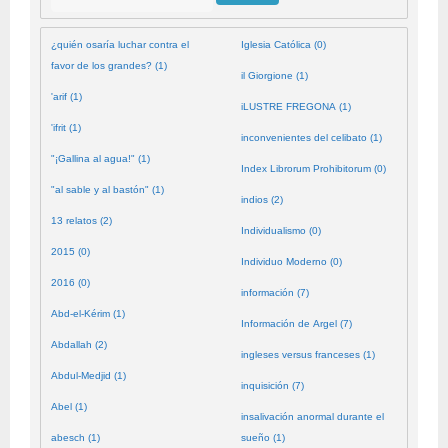
¿quién osaría luchar contra el
Iglesia Católica (0)
favor de los grandes? (1)
il Giorgione (1)
'arif (1)
iLUSTRE FREGONA (1)
'ifrit (1)
inconvenientes del celibato (1)
"¡Gallina al agua!" (1)
Index Librorum Prohibitorum (0)
"al sable y al bastón" (1)
indios (2)
13 relatos (2)
Individualismo (0)
2015 (0)
Individuo Moderno (0)
2016 (0)
información (7)
Abd-el-Kérim (1)
Información de Argel (7)
Abdallah (2)
ingleses versus franceses (1)
Abdul-Medjid (1)
inquisición (7)
Abel (1)
insalivación anormal durante el
abesch (1)
sueño (1)