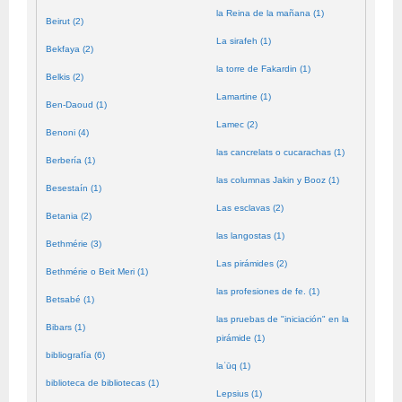
la Reina de la mañana (1)
Beirut (2)
La sirafeh (1)
Bekfaya (2)
la torre de Fakardin (1)
Belkis (2)
Lamartine (1)
Ben-Daoud (1)
Lamec (2)
Benoni (4)
las cancrelats o cucarachas (1)
Berbería (1)
las columnas Jakin y Booz (1)
Besestaín (1)
Las esclavas (2)
Betania (2)
las langostas (1)
Bethmérie (3)
Las pirámides (2)
Bethmérie o Beit Meri (1)
las profesiones de fe. (1)
Betsabé (1)
las pruebas de "iniciación" en la
Bibars (1)
pirámide (1)
bibliografía (6)
laʿūq (1)
biblioteca de bibliotecas (1)
Lepsius (1)