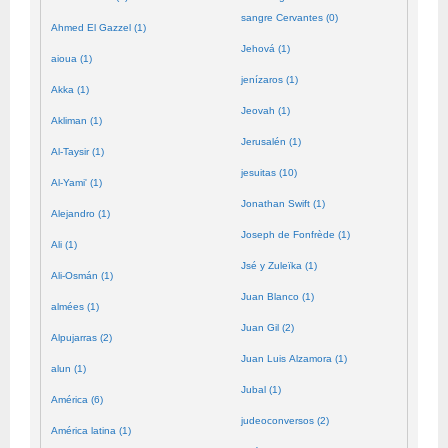
sangre Cervantes (0)
Ahmed El Gazzel (1)
Jehová (1)
aioua (1)
jenízaros (1)
Akka (1)
Jeovah (1)
Akliman (1)
Jerusalén (1)
Al-Taysir (1)
jesuitas (10)
Al-Yami' (1)
Jonathan Swift (1)
Alejandro (1)
Joseph de Fonfrède (1)
Ali (1)
Jsé y Zuleïka (1)
Ali-Osmán (1)
Juan Blanco (1)
almées (1)
Juan Gil (2)
Alpujarras (2)
Juan Luis Alzamora (1)
alun (1)
Jubal (1)
América (6)
judeoconversos (2)
América latina (1)