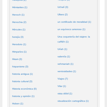
Uchalí (3)
Hémiarites (1)
Ulises (2)
Henoch (1)
un certificado de moralidad (1)
Henochia (2)
un equívoco amoroso (1)
Hércules (1)
Una coquetería del viajero: la
herejía (3)
caffiéh (1)
Herodoto (1)
Uríah (1)
Himyaríes (1)
valentía (1)
Hiram (3)
vehmaniah (1)
hispanismo (3)
ventosidades (1)
historia antigua (1)
Viajes (7)
historia cultural (3)
Vilar (1)
Historia económica (0)
vista débil (1)
historia y opinión (1)
visualización cartográfica (1)
Hoben (1)