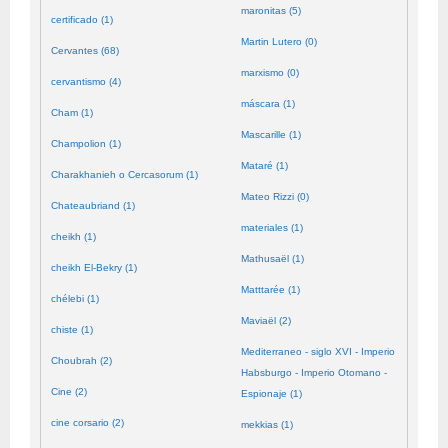
maronitas (5)
certificado (1)
Martin Lutero (0)
Cervantes (68)
marxismo (0)
cervantismo (4)
máscara (1)
Cham (1)
Mascarille (1)
Champolion (1)
Mataré (1)
Charakhanieh o Cercasorum (1)
Mateo Rizzi (0)
Chateaubriand (1)
materiales (1)
cheikh (1)
Mathusaël (1)
cheikh El-Bekry (1)
Matttarée (1)
chélebi (1)
Maviaël (2)
chiste (1)
Mediterraneo - siglo XVI - Imperio
Choubrah (2)
Habsburgo - Imperio Otomano -
Cine (2)
Espionaje (1)
cine corsario (2)
mekkias (1)