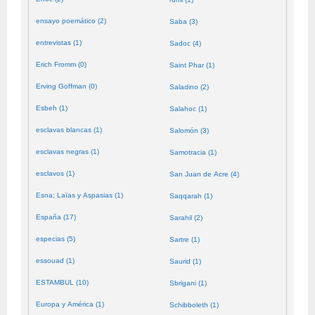
ensayo poemático (2)
Saba (3)
entrevistas (1)
Sadoc (4)
Erich Fromm (0)
Saint Phar (1)
Erving Goffman (0)
Saladino (2)
Esbeh (1)
Salahoc (1)
esclavas blancas (1)
Salomón (3)
esclavas negras (1)
Samotracia (1)
esclavos (1)
San Juan de Acre (4)
Esna; Laïas y Aspasias (1)
Saqqarah (1)
España (17)
Sarahil (2)
especias (5)
Sartre (1)
essouad (1)
Saurid (1)
ESTAMBUL (10)
Sbrigani (1)
Europa y América (1)
Schibboleth (1)