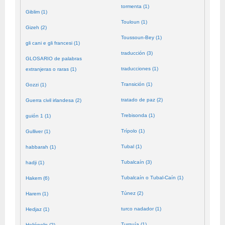
tormenta (1)
Giblim (1)
Touloun (1)
Gizeh (2)
Toussoun-Bey (1)
gli cani e gli francesi (1)
traducción (3)
GLOSARIO de palabras
traducciones (1)
extranjeras o raras (1)
Transición (1)
Gozzi (1)
tratado de paz (2)
Guerra civil irlandesa (2)
Trebisonda (1)
guión 1 (1)
Trípolo (1)
Gulliver (1)
Tubal (1)
habbarah (1)
Tubalcaín (3)
hadji (1)
Tubalcaín o Tubal-Caín (1)
Hakem (6)
Túnez (2)
Harem (1)
turco nadador (1)
Hedjaz (1)
Turquía (1)
Heliópolis (2)