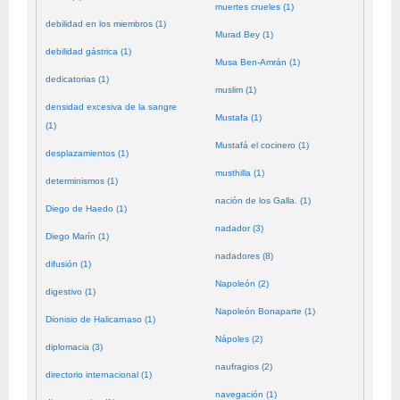
muertes crueles (1)
debilidad en los miembros (1)
Murad Bey (1)
debilidad gástrica (1)
Musa Ben-Amrán (1)
dedicatorias (1)
muslim (1)
densidad excesiva de la sangre
Mustafa (1)
(1)
Mustafá el cocinero (1)
desplazamientos (1)
musthilla (1)
determinismos (1)
nación de los Galla. (1)
Diego de Haedo (1)
nadador (3)
Diego Marín (1)
nadadores (8)
difusión (1)
Napoleón (2)
digestivo (1)
Napoleón Bonaparte (1)
Dionisio de Halicarnaso (1)
Nápoles (2)
diplomacia (3)
naufragios (2)
directorio internacional (1)
navegación (1)