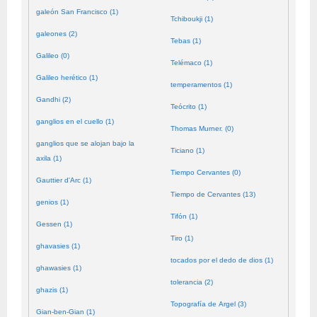
galeón San Francisco (1)
Tchiboukji (1)
galeones (2)
Tebas (1)
Galileo (0)
Telémaco (1)
Galileo herético (1)
temperamentos (1)
Gandhi (2)
Teócrito (1)
ganglios en el cuello (1)
Thomas Murner. (0)
ganglios que se alojan bajo la
Ticiano (1)
axila (1)
Tiempo Cervantes (0)
Gauttier d'Arc (1)
Tiempo de Cervantes (13)
genios (1)
Tifón (1)
Gessen (1)
Tiro (1)
ghavasies (1)
tocados por el dedo de dios (1)
ghawasies (1)
tolerancia (2)
ghazis (1)
Topografía de Argel (3)
Gian-ben-Gian (1)