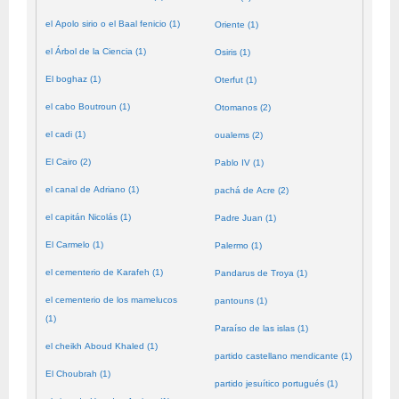
el Apolo sirio o el Baal fenicio (1)
Oriente (1)
el Árbol de la Ciencia (1)
Osiris (1)
El boghaz (1)
Oterfut (1)
el cabo Boutroun (1)
Otomanos (2)
el cadi (1)
oualems (2)
El Cairo (2)
Pablo IV (1)
el canal de Adriano (1)
pachá de Acre (2)
el capitán Nicolás (1)
Padre Juan (1)
El Carmelo (1)
Palermo (1)
el cementerio de Karafeh (1)
Pandarus de Troya (1)
el cementerio de los mamelucos
pantouns (1)
(1)
Paraíso de las islas (1)
el cheikh Aboud Khaled (1)
partido castellano mendicante (1)
El Choubrah (1)
partido jesuítico portugués (1)