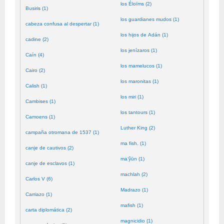
los Éloïms (2)
Busiris (1)
los guardianes mudos (1)
cabeza confusa al despertar (1)
los hijos de Adán (1)
cadine (2)
los jenízaros (1)
Caín (4)
los mamelucos (1)
Cairo (2)
los maronitas (1)
Calish (1)
los miri (1)
Cambises (1)
los tantours (1)
Camoens (1)
Luther King (2)
campaña otromana de 1537 (1)
ma fish. (1)
canje de cautivos (2)
ma’ŷūn (1)
canje de esclavos (1)
machlah (2)
Carlos V (6)
Madrazo (1)
Carriazo (1)
mafish (1)
carta diplomática (2)
magnicidio (1)