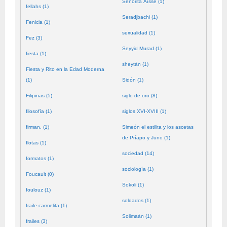
Señorita Aïssé (1)
fellahs (1)
Seradjbachi (1)
Fenicia (1)
sexualidad (1)
Fez (3)
Seyyid Murad (1)
fiesta (1)
sheytán (1)
Fiesta y Rito en la Edad Moderna
(1)
Sidón (1)
Filipinas (5)
siglo de oro (8)
filosofía (1)
siglos XVI-XVIII (1)
firman. (1)
Simeón el estilita y los ascetas
de Príapo y Juno (1)
flotas (1)
sociedad (14)
formatos (1)
sociología (1)
Foucault (0)
Sokoli (1)
foulouz (1)
soldados (1)
fraile carmelita (1)
Solimaán (1)
frailes (3)