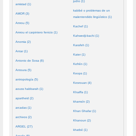
judío (1)
amistad (1)
kabibé o problemas de un
AMOR (3)
malentendido lingüístico (1)
Amrou (5)
Kachef (1)
Amrou el carpintero fenicio (1)
Kahwedji-bachi (1)
Anomia (2)
Karafeh (1)
Antar (1)
Kater (1)
Antonio de Sosa (6)
Kefrén (1)
Antoura (5)
Keops (1)
antropología (5)
Kesrouan (4)
aouss habbarah (1)
Khaiffa (1)
apartheid (2)
khamsín (2)
arcadas (1)
Khan Ghafar (1)
archivos (2)
Khanoun (2)
ARGEL (27)
khatbé (1)
Argelia (8)