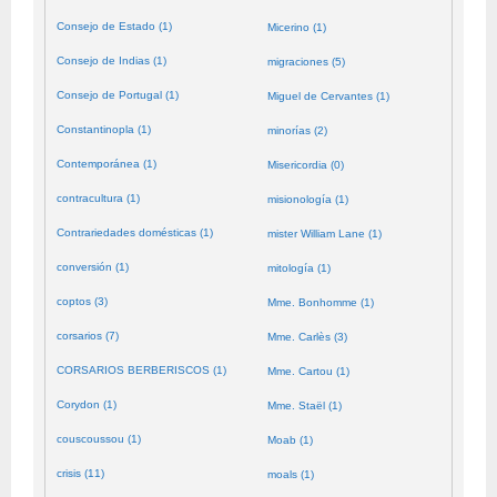
Consejo de Estado (1)
Micerino (1)
Consejo de Indias (1)
migraciones (5)
Consejo de Portugal (1)
Miguel de Cervantes (1)
Constantinopla (1)
minorías (2)
Contemporánea (1)
Misericordia (0)
contracultura (1)
misionología (1)
Contrariedades domésticas (1)
mister William Lane (1)
conversión (1)
mitología (1)
coptos (3)
Mme. Bonhomme (1)
corsarios (7)
Mme. Carlès (3)
CORSARIOS BERBERISCOS (1)
Mme. Cartou (1)
Corydon (1)
Mme. Staël (1)
couscoussou (1)
Moab (1)
crisis (11)
moals (1)