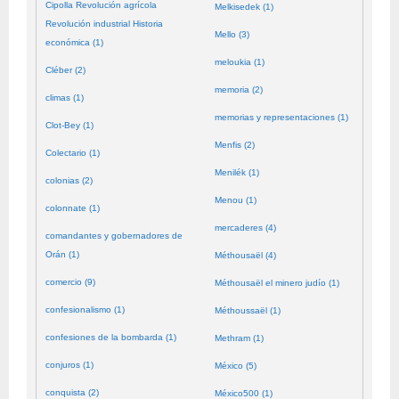
Cipolla Revolución agrícola
Melkisedek (1)
Revolución industrial Historia
Mello (3)
económica (1)
meloukia (1)
Cléber (2)
memoria (2)
climas (1)
memorias y representaciones (1)
Clot-Bey (1)
Menfis (2)
Colectario (1)
Menilék (1)
colonias (2)
Menou (1)
colonnate (1)
mercaderes (4)
comandantes y gobernadores de
Orán (1)
Méthousaël (4)
comercio (9)
Méthousaël el minero judío (1)
confesionalismo (1)
Méthoussaël (1)
confesiones de la bombarda (1)
Methram (1)
conjuros (1)
México (5)
conquista (2)
México500 (1)