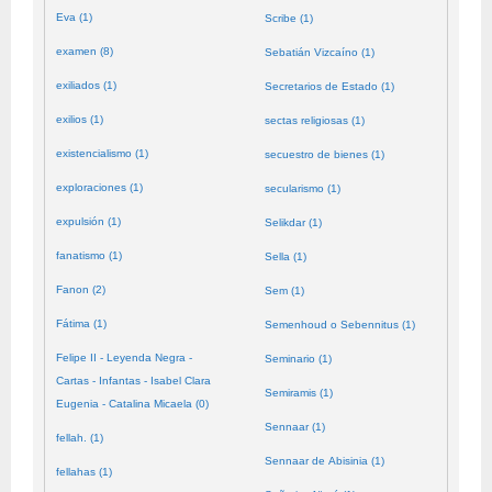
Eva (1)
Scribe (1)
examen (8)
Sebatián Vizcaíno (1)
exiliados (1)
Secretarios de Estado (1)
exilios (1)
sectas religiosas (1)
existencialismo (1)
secuestro de bienes (1)
exploraciones (1)
secularismo (1)
expulsión (1)
Selikdar (1)
fanatismo (1)
Sella (1)
Fanon (2)
Sem (1)
Fátima (1)
Semenhoud o Sebennitus (1)
Felipe II - Leyenda Negra -
Seminario (1)
Cartas - Infantas - Isabel Clara
Semiramis (1)
Eugenia - Catalina Micaela (0)
Sennaar (1)
fellah. (1)
Sennaar de Abisinia (1)
fellahas (1)