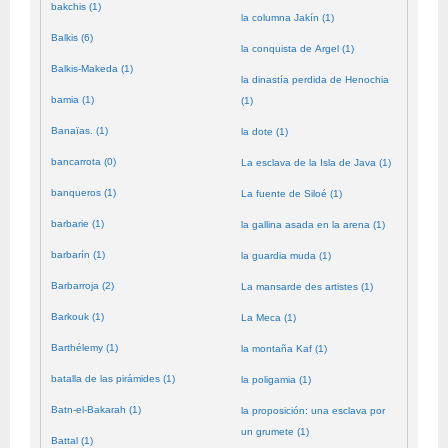
bakchis (1)
la columna Jakín (1)
Balkis (6)
la conquista de Argel (1)
Balkis-Makeda (1)
la dinastía perdida de Henochia
bamia (1)
(1)
Banaïas. (1)
la dote (1)
bancarrota (0)
La esclava de la Isla de Java (1)
banqueros (1)
La fuente de Siloé (1)
barbarie (1)
la gallina asada en la arena (1)
barbarín (1)
la guardia muda (1)
Barbarroja (2)
La mansarde des artistes (1)
Barkouk (1)
La Meca (1)
Barthélemy (1)
la montaña Kaf (1)
batalla de las pirámides (1)
la poligamia (1)
Batn-el-Bakarah (1)
la proposición: una esclava por
un grumete (1)
Battal (1)