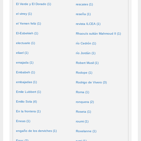
El Verde y El Dorado (1)
rescates (1)
el virrey (1)
reseña (1)
el Yemen feliz (1)
revista ILCEA (1)
El-Esbekieh (1)
Rhaouïs sultán Mahmoud II (1)
electuario (1)
río Cedrón (1)
eliael (1)
río Jordán (1)
emajada (1)
Robert Musil (1)
Embabeh (1)
Rodope (1)
embajadas (1)
Rodrigo de Vivero (3)
Emile Lubbert (1)
Roma (1)
Emilio Sola (4)
ronquera (2)
En la frontera (1)
Roseta (1)
Eneas (1)
roumi (1)
engaño de los derviches (1)
Roxelanne (1)
Enoc (2)
rumi (1)