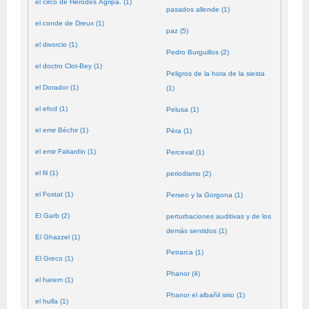
el circo de Herodes Agripa. (1)
pasados allende (1)
el conde de Dreux (1)
paz (5)
el divorcio (1)
Pedro Burguillos (2)
el doctro Clot-Bey (1)
Peligros de la hora de la siesta
el Dorador (1)
(1)
el efod (1)
Pelusa (1)
el emir Béchir (1)
Péra (1)
el emir Fakardin (1)
Perceval (1)
el fil (1)
periodismo (2)
el Fostat (1)
Perseo y la Gorgona (1)
El Garb (2)
perturbaciones auditivas y de los
demás sentidos (1)
El Ghazzel (1)
Petrarca (1)
El Greco (1)
Phanor (4)
el harem (1)
Phanor el albañil sirio (1)
el hulla (1)