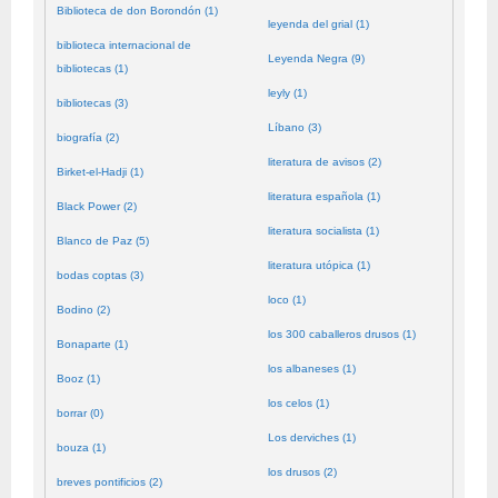
Biblioteca de don Borondón (1)
leyenda del grial (1)
biblioteca internacional de
Leyenda Negra (9)
bibliotecas (1)
leyly (1)
bibliotecas (3)
Líbano (3)
biografía (2)
literatura de avisos (2)
Birket-el-Hadji (1)
literatura española (1)
Black Power (2)
literatura socialista (1)
Blanco de Paz (5)
literatura utópica (1)
bodas coptas (3)
loco (1)
Bodino (2)
los 300 caballeros drusos (1)
Bonaparte (1)
los albaneses (1)
Booz (1)
los celos (1)
borrar (0)
Los derviches (1)
bouza (1)
los drusos (2)
breves pontificios (2)