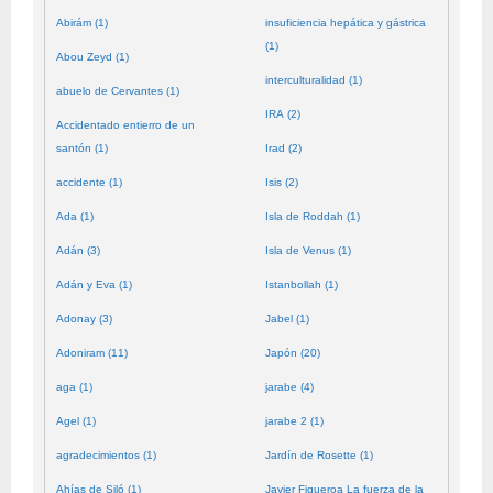
Abirám (1)
insuficiencia hepática y gástrica
(1)
Abou Zeyd (1)
interculturalidad (1)
abuelo de Cervantes (1)
IRA (2)
Accidentado entierro de un
santón (1)
Irad (2)
accidente (1)
Isis (2)
Ada (1)
Isla de Roddah (1)
Adán (3)
Isla de Venus (1)
Adán y Eva (1)
Istanbollah (1)
Adonay (3)
Jabel (1)
Adoniram (11)
Japón (20)
aga (1)
jarabe (4)
Agel (1)
jarabe 2 (1)
agradecimientos (1)
Jardín de Rosette (1)
Ahías de Siló (1)
Javier Figueroa La fuerza de la