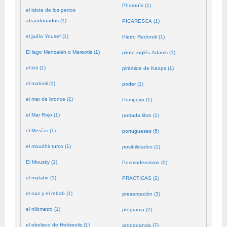
Pharouïs (1)
el islote de los perros
abandonados (1)
PICARESCA (1)
el judío Yousef (1)
Pietro Redondi (1)
El lago Menzaleh o Mareotis (1)
piloto inglés Adams (1)
el loti (1)
pirámide de Keops (1)
el mahmil (1)
poder (1)
el mar de bronce (1)
Pompeyo (1)
el Mar Rojo (1)
portada libro (1)
el Mesías (1)
portugueses (6)
el moudhir turco (1)
posibilidades (1)
El Mousky (1)
Posmodernismo (0)
el mutahir (1)
PRÁCTICAS (2)
el naz y el rebab (1)
presentación (3)
el nilómetro (1)
programa (2)
el obelisco de Heliópolis (1)
propaganda (7)