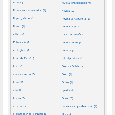
Drusos (5)
NOTAS provisionales (0)
Drusos versus maronitas (1)
novela (12)
Dupin y Varner (1)
novela de caballería (1)
Durrah (1)
novela negra (1)
e-libros (2)
oasis de Ammón (1)
Eclesiastés (1)
obstrucciones (1)
ecologismo (1)
odaleuk (2)
Edad de Oro (16)
oficial prusiano (1)
Edén (1)
Okel de Jellab (1)
edición inglesa (2)
Okel. (1)
Édris (1)
Onías (1)
effrit (1)
opinión (6)
Egipto (2)
Orán (20)
el ajuar (1)
orden social y orden moral (1)
el amanecer en el Mataré (1)
Orfeo (2)