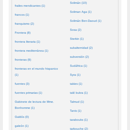
Solimán (10)
frailes mendicantes (1)
Soliman Aga (1)
francos (1)
Solimán Ben-Daoud (1)
franquismo (2)
Sosa (2)
Frontera (8)
Sterkin (1)
frontera literaria (1)
subalternidad (2)
frontera mediterránea (1)
subversión (2)
fronteras (9)
Sudáfrica (1)
fronteras en el mundo hispanico
(1)
Syra (1)
fuentes (3)
takies (1)
fuentes primarias (1)
talé bukra (1)
Gabinete de lectura de Mme.
Talmud (1)
Bonhomme (1)
Tanis (1)
Galdós (0)
tarabouks (1)
galeón (1)
tarbouche (2)