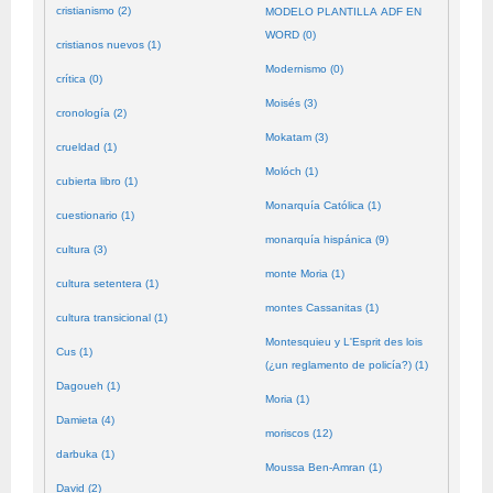
cristianismo (2)
MODELO PLANTILLA ADF EN
WORD (0)
cristianos nuevos (1)
Modernismo (0)
crítica (0)
Moisés (3)
cronología (2)
Mokatam (3)
crueldad (1)
Molóch (1)
cubierta libro (1)
Monarquía Católica (1)
cuestionario (1)
monarquía hispánica (9)
cultura (3)
monte Moria (1)
cultura setentera (1)
montes Cassanitas (1)
cultura transicional (1)
Montesquieu y L'Esprit des lois
Cus (1)
(¿un reglamento de policía?) (1)
Dagoueh (1)
Moria (1)
Damieta (4)
moriscos (12)
darbuka (1)
Moussa Ben-Amran (1)
David (2)