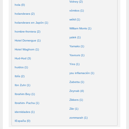
Volney (2)
hola (0)
vómitos (1)
holandeses (2)
wékil (1)
holandeses en Japón (1)
William Morris (1)
hombre-frontera (2)
yalek (1)
Hotel Domergue (1)
Yamaks (1)
Hotel Waghorn (1)
Yavours (1)
Hud-Hud (3)
Yins (1)
huidos (1)
ysu inflamación (1)
Iblís (2)
Zabetta (1)
Ibn Zuhr (1)
Zeynab (4)
Ibrahim Bey (1)
Zikkers (1)
Ibrahim- Pacha (1)
Zikr (1)
identidades (1)
zommarah (1)
IEspaña (0)