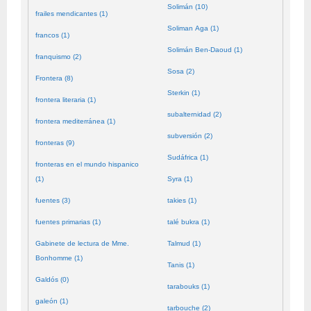
Solimán (10)
frailes mendicantes (1)
Soliman Aga (1)
francos (1)
Solimán Ben-Daoud (1)
franquismo (2)
Sosa (2)
Frontera (8)
Sterkin (1)
frontera literaria (1)
subalternidad (2)
frontera mediterránea (1)
subversión (2)
fronteras (9)
Sudáfrica (1)
fronteras en el mundo hispanico
(1)
Syra (1)
fuentes (3)
takies (1)
fuentes primarias (1)
talé bukra (1)
Gabinete de lectura de Mme.
Talmud (1)
Bonhomme (1)
Tanis (1)
Galdós (0)
tarabouks (1)
galeón (1)
tarbouche (2)