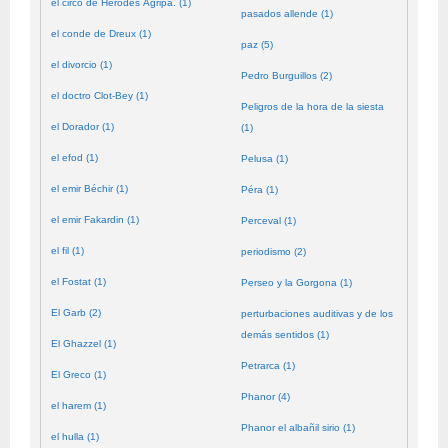
el circo de Herodes Agripa. (1)
pasados allende (1)
el conde de Dreux (1)
paz (5)
el divorcio (1)
Pedro Burguillos (2)
el doctro Clot-Bey (1)
Peligros de la hora de la siesta
el Dorador (1)
(1)
el efod (1)
Pelusa (1)
el emir Béchir (1)
Péra (1)
el emir Fakardin (1)
Perceval (1)
el fil (1)
periodismo (2)
el Fostat (1)
Perseo y la Gorgona (1)
El Garb (2)
perturbaciones auditivas y de los
demás sentidos (1)
El Ghazzel (1)
Petrarca (1)
El Greco (1)
Phanor (4)
el harem (1)
Phanor el albañil sirio (1)
el hulla (1)