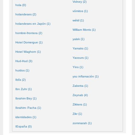
Volney (2)
hola (0)
vómitos (1)
holandeses (2)
wékil (1)
holandeses en Japón (1)
William Morris (1)
hombre-frontera (2)
yalek (1)
Hotel Domergue (1)
Yamaks (1)
Hotel Waghorn (1)
Yavours (1)
Hud-Hud (3)
Yins (1)
huidos (1)
ysu inflamación (1)
Iblís (2)
Zabetta (1)
Ibn Zuhr (1)
Zeynab (4)
Ibrahim Bey (1)
Zikkers (1)
Ibrahim- Pacha (1)
Zikr (1)
identidades (1)
zommarah (1)
IEspaña (0)