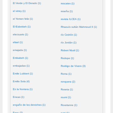
El Verde y El Dorado (1)
rescates (1)
el virrey (1)
reseña (1)
el Yemen feliz (1)
revista ILCEA (1)
El-Esbekieh (1)
Rhaouïs sultán Mahmoud II (1)
electuario (1)
río Cedrón (1)
eliael (1)
río Jordán (1)
emajada (1)
Robert Musil (1)
Embabeh (1)
Rodope (1)
embajadas (1)
Rodrigo de Vivero (3)
Emile Lubbert (1)
Roma (1)
Emilio Sola (4)
ronquera (2)
En la frontera (1)
Roseta (1)
Eneas (1)
roumi (1)
engaño de los derviches (1)
Roxelanne (1)
Enoc (2)
rumi (1)