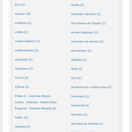
Eva (1)
Scribe (1)
examen (8)
Sebatián Vizcaíno (1)
exiliados (1)
Secretarios de Estado (1)
exilios (1)
sectas religiosas (1)
existencialismo (1)
secuestro de bienes (1)
exploraciones (1)
secularismo (1)
expulsión (1)
Selikdar (1)
fanatismo (1)
Sella (1)
Fanon (2)
Sem (1)
Fátima (1)
Semenhoud o Sebennitus (1)
Felipe II - Leyenda Negra -
Seminario (1)
Cartas - Infantas - Isabel Clara
Semiramis (1)
Eugenia - Catalina Micaela (0)
Sennaar (1)
fellah. (1)
Sennaar de Abisinia (1)
fellahas (1)