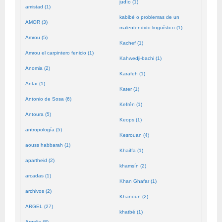
judío (1)
amistad (1)
kabibé o problemas de un
AMOR (3)
malentendido lingüístico (1)
Amrou (5)
Kachef (1)
Amrou el carpintero fenicio (1)
Kahwedji-bachi (1)
Anomia (2)
Karafeh (1)
Antar (1)
Kater (1)
Antonio de Sosa (6)
Kefrén (1)
Antoura (5)
Keops (1)
antropología (5)
Kesrouan (4)
aouss habbarah (1)
Khaiffa (1)
apartheid (2)
khamsín (2)
arcadas (1)
Khan Ghafar (1)
archivos (2)
Khanoun (2)
ARGEL (27)
khatbé (1)
Argelia (8)