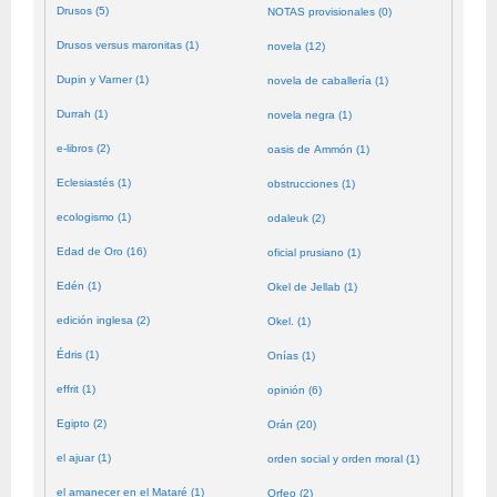
Drusos (5)
NOTAS provisionales (0)
Drusos versus maronitas (1)
novela (12)
Dupin y Varner (1)
novela de caballería (1)
Durrah (1)
novela negra (1)
e-libros (2)
oasis de Ammón (1)
Eclesiastés (1)
obstrucciones (1)
ecologismo (1)
odaleuk (2)
Edad de Oro (16)
oficial prusiano (1)
Edén (1)
Okel de Jellab (1)
edición inglesa (2)
Okel. (1)
Édris (1)
Onías (1)
effrit (1)
opinión (6)
Egipto (2)
Orán (20)
el ajuar (1)
orden social y orden moral (1)
el amanecer en el Mataré (1)
Orfeo (2)