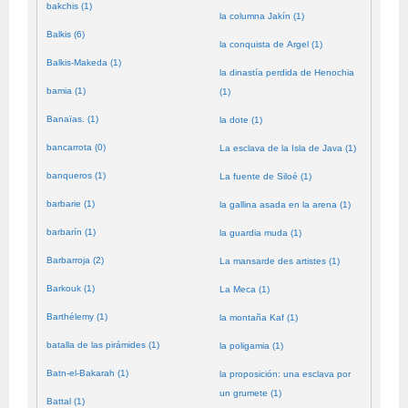
bakchis (1)
la columna Jakín (1)
Balkis (6)
la conquista de Argel (1)
Balkis-Makeda (1)
la dinastía perdida de Henochia
bamia (1)
(1)
Banaïas. (1)
la dote (1)
bancarrota (0)
La esclava de la Isla de Java (1)
banqueros (1)
La fuente de Siloé (1)
barbarie (1)
la gallina asada en la arena (1)
barbarín (1)
la guardia muda (1)
Barbarroja (2)
La mansarde des artistes (1)
Barkouk (1)
La Meca (1)
Barthélemy (1)
la montaña Kaf (1)
batalla de las pirámides (1)
la poligamia (1)
Batn-el-Bakarah (1)
la proposición: una esclava por
un grumete (1)
Battal (1)