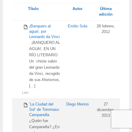
Tienes
Título
Autor
Última
adjunto
edición
¡Banquero al
Emilio Sola
28 febrero,
agua!, por
2012
Leonardo da Vinci
¡BANQUERO AL
AGUA!, EN UN
RÍO LITERARIO.
Un chiste sabio
del gran Leonardo
da Vinci, recogido
de sus Aforismos,
[…]
Leer
‘La Ciudad del
Diego Merino
27
Sol’ de Tommaso
diciembre,
Campanella
2013
¿Quién fue
Campanella? ¿En