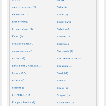
ensayo poemático (2)
Saba (3)
entrevistas (1)
Sadoc (4)
Erich Fromm (0)
Saint Phar (1)
Erving Goffman (0)
Saladino (2)
Esbeh (1)
Salahoc (1)
esclavas blancas (1)
Salomón (3)
esclavas negras (1)
Samotracia (1)
esclavos (1)
San Juan de Acre (4)
Esna; Laïas y Aspasias (1)
Saqqarah (1)
España (17)
Sarahil (2)
especias (5)
Sartre (1)
essouad (1)
Saurid (1)
ESTAMBUL (10)
Sbrigani (1)
Europa y América (1)
Schibboleth (1)