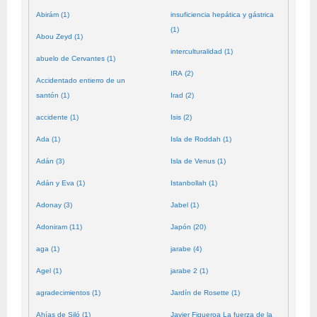
Abirám (1)
insuficiencia hepática y gástrica
(1)
Abou Zeyd (1)
interculturalidad (1)
abuelo de Cervantes (1)
IRA (2)
Accidentado entierro de un
santón (1)
Irad (2)
accidente (1)
Isis (2)
Ada (1)
Isla de Roddah (1)
Adán (3)
Isla de Venus (1)
Adán y Eva (1)
Istanbollah (1)
Adonay (3)
Jabel (1)
Adoniram (11)
Japón (20)
aga (1)
jarabe (4)
Agel (1)
jarabe 2 (1)
agradecimientos (1)
Jardín de Rosette (1)
Ahías de Siló (1)
Javier Figueroa La fuerza de la