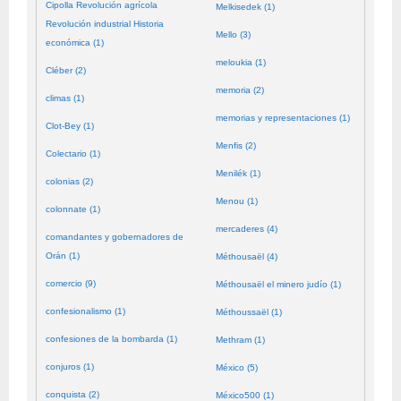
Cipolla Revolución agrícola
Melkisedek (1)
Revolución industrial Historia
Mello (3)
económica (1)
meloukia (1)
Cléber (2)
memoria (2)
climas (1)
memorias y representaciones (1)
Clot-Bey (1)
Menfis (2)
Colectario (1)
Menilék (1)
colonias (2)
Menou (1)
colonnate (1)
mercaderes (4)
comandantes y gobernadores de
Orán (1)
Méthousaël (4)
comercio (9)
Méthousaël el minero judío (1)
confesionalismo (1)
Méthoussaël (1)
confesiones de la bombarda (1)
Methram (1)
conjuros (1)
México (5)
conquista (2)
México500 (1)