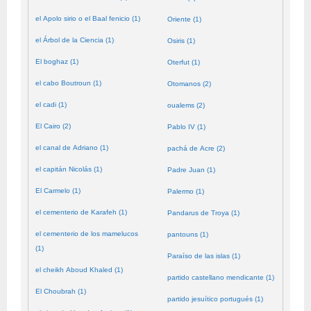
el Apolo sirio o el Baal fenicio (1)
Oriente (1)
el Árbol de la Ciencia (1)
Osiris (1)
El boghaz (1)
Oterfut (1)
el cabo Boutroun (1)
Otomanos (2)
el cadi (1)
oualems (2)
El Cairo (2)
Pablo IV (1)
el canal de Adriano (1)
pachá de Acre (2)
el capitán Nicolás (1)
Padre Juan (1)
El Carmelo (1)
Palermo (1)
el cementerio de Karafeh (1)
Pandarus de Troya (1)
el cementerio de los mamelucos
pantouns (1)
(1)
Paraíso de las islas (1)
el cheikh Aboud Khaled (1)
partido castellano mendicante (1)
El Choubrah (1)
partido jesuítico portugués (1)