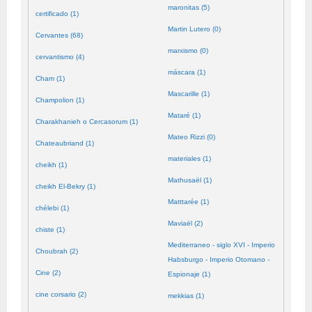
maronitas (5)
certificado (1)
Martin Lutero (0)
Cervantes (68)
marxismo (0)
cervantismo (4)
máscara (1)
Cham (1)
Mascarille (1)
Champolion (1)
Mataré (1)
Charakhanieh o Cercasorum (1)
Mateo Rizzi (0)
Chateaubriand (1)
materiales (1)
cheikh (1)
Mathusaël (1)
cheikh El-Bekry (1)
Matttarée (1)
chélebi (1)
Maviaël (2)
chiste (1)
Mediterraneo - siglo XVI - Imperio
Choubrah (2)
Habsburgo - Imperio Otomano -
Cine (2)
Espionaje (1)
cine corsario (2)
mekkias (1)