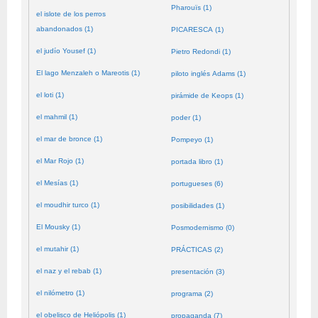
Pharouïs (1)
el islote de los perros
abandonados (1)
PICARESCA (1)
el judío Yousef (1)
Pietro Redondi (1)
El lago Menzaleh o Mareotis (1)
piloto inglés Adams (1)
el loti (1)
pirámide de Keops (1)
el mahmil (1)
poder (1)
el mar de bronce (1)
Pompeyo (1)
el Mar Rojo (1)
portada libro (1)
el Mesías (1)
portugueses (6)
el moudhir turco (1)
posibilidades (1)
El Mousky (1)
Posmodernismo (0)
el mutahir (1)
PRÁCTICAS (2)
el naz y el rebab (1)
presentación (3)
el nilómetro (1)
programa (2)
el obelisco de Heliópolis (1)
propaganda (7)