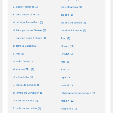
El padre Planchet (1)
protestantismo (0)
El poeta escribano (1)
prueba (1)
el príncipe Abou-Miran (1)
prueba de edición (2)
el Príncipe de los Genios (1)
pruebas iniciáticas (1)
El príncipe druso Fakardin (1)
Ptah (1)
el profeta Balaam (1)
Quijote (20)
El raïs (1)
RADIO (1)
el señor Jean (1)
raïs (2)
el símbolo TAU (1)
Rama (1)
el sultan kébir (1)
raya (1)
El teatro de El Cairo (1)
recta 4 (1)
el templo de Jerusalén (1)
relaciones internacionales (2)
el valle de Josafat (1)
religión (12)
El valle de los califas (1)
Religiones (1)