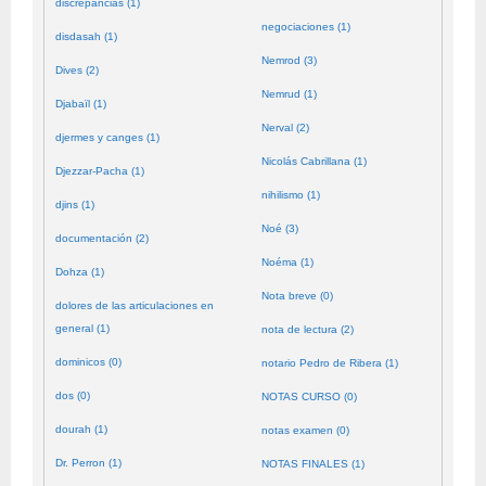
discrepancias (1)
negociaciones (1)
disdasah (1)
Nemrod (3)
Dives (2)
Nemrud (1)
Djabaïl (1)
Nerval (2)
djermes y canges (1)
Nicolás Cabrillana (1)
Djezzar-Pacha (1)
nihilismo (1)
djins (1)
Noé (3)
documentación (2)
Noéma (1)
Dohza (1)
Nota breve (0)
dolores de las articulaciones en
general (1)
nota de lectura (2)
dominicos (0)
notario Pedro de Ribera (1)
dos (0)
NOTAS CURSO (0)
dourah (1)
notas examen (0)
Dr. Perron (1)
NOTAS FINALES (1)