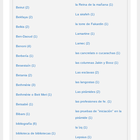
la Reina de la mañana (1)
Beirut (2)
La sirafeh (1)
Bekfaya (2)
la torre de Fakardin (1)
Belkis (2)
Lamartine (1)
Ben-Daoud (1)
Lamec (2)
Benoni (4)
las cancrelats o cucarachas (1)
Berbería (1)
las columnas Jakin y Booz (1)
Besestaín (1)
Las esclavas (2)
Betania (2)
las langostas (1)
Bethmérie (3)
Las pirámides (2)
Bethmérie o Beit Meri (1)
las profesiones de fe. (1)
Betsabé (1)
las pruebas de "iniciación" en la
Bibars (1)
pirámide (1)
bibliografía (6)
laʿūq (1)
biblioteca de bibliotecas (1)
Lepsius (1)