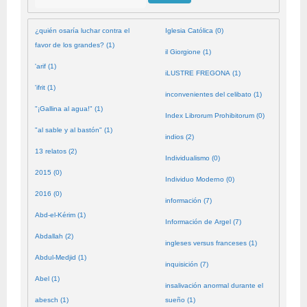
¿quién osaría luchar contra el
Iglesia Católica (0)
favor de los grandes? (1)
il Giorgione (1)
'arif (1)
iLUSTRE FREGONA (1)
'ifrit (1)
inconvenientes del celibato (1)
"¡Gallina al agua!" (1)
Index Librorum Prohibitorum (0)
"al sable y al bastón" (1)
indios (2)
13 relatos (2)
Individualismo (0)
2015 (0)
Individuo Moderno (0)
2016 (0)
información (7)
Abd-el-Kérim (1)
Información de Argel (7)
Abdallah (2)
ingleses versus franceses (1)
Abdul-Medjid (1)
inquisición (7)
Abel (1)
insalivación anormal durante el
abesch (1)
sueño (1)