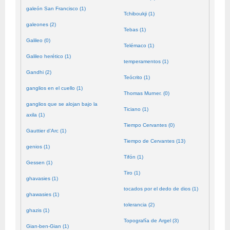
galeón San Francisco (1)
Tchiboukji (1)
galeones (2)
Tebas (1)
Galileo (0)
Telémaco (1)
Galileo herético (1)
temperamentos (1)
Gandhi (2)
Teócrito (1)
ganglios en el cuello (1)
Thomas Murner. (0)
ganglios que se alojan bajo la
Ticiano (1)
axila (1)
Tiempo Cervantes (0)
Gauttier d'Arc (1)
Tiempo de Cervantes (13)
genios (1)
Tifón (1)
Gessen (1)
Tiro (1)
ghavasies (1)
tocados por el dedo de dios (1)
ghawasies (1)
tolerancia (2)
ghazis (1)
Topografía de Argel (3)
Gian-ben-Gian (1)