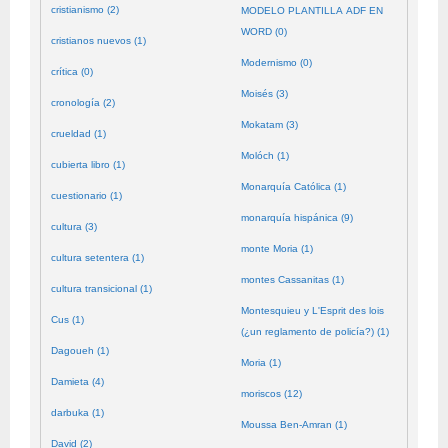
cristianismo (2)
MODELO PLANTILLA ADF EN
WORD (0)
cristianos nuevos (1)
Modernismo (0)
crítica (0)
Moisés (3)
cronología (2)
Mokatam (3)
crueldad (1)
Molóch (1)
cubierta libro (1)
Monarquía Católica (1)
cuestionario (1)
monarquía hispánica (9)
cultura (3)
monte Moria (1)
cultura setentera (1)
montes Cassanitas (1)
cultura transicional (1)
Montesquieu y L'Esprit des lois
Cus (1)
(¿un reglamento de policía?) (1)
Dagoueh (1)
Moria (1)
Damieta (4)
moriscos (12)
darbuka (1)
Moussa Ben-Amran (1)
David (2)