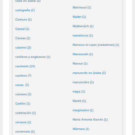
carta en árabe (2)
Mahmoud (1)
cartografia (1)
Maillet (1)
Cartoum (1)
Makbenách (1)
Cassal (1)
mamelucos (1)
Cassas (1)
Mansour el copto (nadadores) (1)
catarros (2)
Mansourah (1)
católicos y anglicanos (1)
Mansur (1)
cautiverio (10)
manuscrito en árabe (1)
cautivos (7)
manuscritos (1)
cavas. (1)
mapa (1)
cavases (1)
Mareb (1)
Cedrón (1)
marginados (1)
celebración (1)
María Antonia Garcés (1)
censura (1)
Mármara (1)
centenario (2)