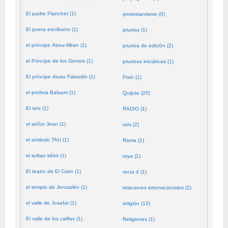
El padre Planchet (1)
protestantismo (0)
El poeta escribano (1)
prueba (1)
el príncipe Abou-Miran (1)
prueba de edición (2)
el Príncipe de los Genios (1)
pruebas iniciáticas (1)
El príncipe druso Fakardin (1)
Ptah (1)
el profeta Balaam (1)
Quijote (20)
El raïs (1)
RADIO (1)
el señor Jean (1)
raïs (2)
el símbolo TAU (1)
Rama (1)
el sultan kébir (1)
raya (1)
El teatro de El Cairo (1)
recta 4 (1)
el templo de Jerusalén (1)
relaciones internacionales (2)
el valle de Josafat (1)
religión (12)
El valle de los califas (1)
Religiones (1)