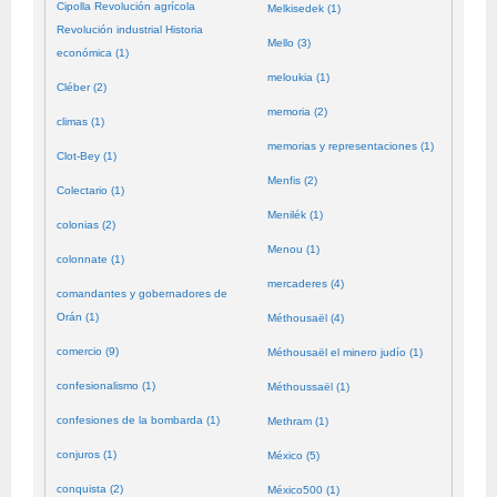
Cipolla Revolución agrícola
Melkisedek (1)
Revolución industrial Historia
Mello (3)
económica (1)
meloukia (1)
Cléber (2)
memoria (2)
climas (1)
memorias y representaciones (1)
Clot-Bey (1)
Menfis (2)
Colectario (1)
Menilék (1)
colonias (2)
Menou (1)
colonnate (1)
mercaderes (4)
comandantes y gobernadores de
Orán (1)
Méthousaël (4)
comercio (9)
Méthousaël el minero judío (1)
confesionalismo (1)
Méthoussaël (1)
confesiones de la bombarda (1)
Methram (1)
conjuros (1)
México (5)
conquista (2)
México500 (1)