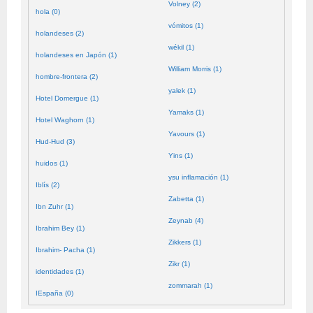
Volney (2)
hola (0)
vómitos (1)
holandeses (2)
wékil (1)
holandeses en Japón (1)
William Morris (1)
hombre-frontera (2)
yalek (1)
Hotel Domergue (1)
Yamaks (1)
Hotel Waghorn (1)
Yavours (1)
Hud-Hud (3)
Yins (1)
huidos (1)
ysu inflamación (1)
Iblís (2)
Zabetta (1)
Ibn Zuhr (1)
Zeynab (4)
Ibrahim Bey (1)
Zikkers (1)
Ibrahim- Pacha (1)
Zikr (1)
identidades (1)
zommarah (1)
IEspaña (0)