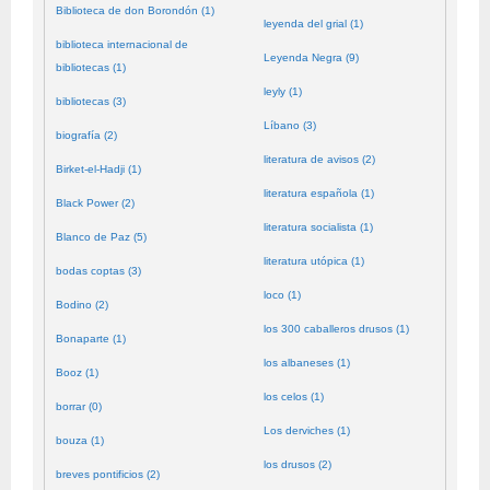
Biblioteca de don Borondón (1)
leyenda del grial (1)
biblioteca internacional de
Leyenda Negra (9)
bibliotecas (1)
leyly (1)
bibliotecas (3)
Líbano (3)
biografía (2)
literatura de avisos (2)
Birket-el-Hadji (1)
literatura española (1)
Black Power (2)
literatura socialista (1)
Blanco de Paz (5)
literatura utópica (1)
bodas coptas (3)
loco (1)
Bodino (2)
los 300 caballeros drusos (1)
Bonaparte (1)
los albaneses (1)
Booz (1)
los celos (1)
borrar (0)
Los derviches (1)
bouza (1)
los drusos (2)
breves pontificios (2)