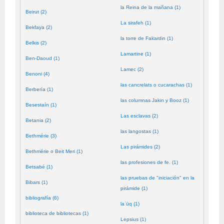
la Reina de la mañana (1)
Beirut (2)
La sirafeh (1)
Bekfaya (2)
la torre de Fakardin (1)
Belkis (2)
Lamartine (1)
Ben-Daoud (1)
Lamec (2)
Benoni (4)
las cancrelats o cucarachas (1)
Berbería (1)
las columnas Jakin y Booz (1)
Besestaín (1)
Las esclavas (2)
Betania (2)
las langostas (1)
Bethmérie (3)
Las pirámides (2)
Bethmérie o Beit Meri (1)
las profesiones de fe. (1)
Betsabé (1)
las pruebas de "iniciación" en la
Bibars (1)
pirámide (1)
bibliografía (6)
laʿūq (1)
biblioteca de bibliotecas (1)
Lepsius (1)