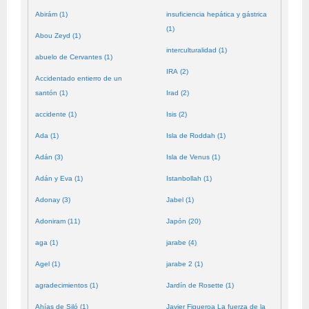
Abirám (1)
insuficiencia hepática y gástrica
(1)
Abou Zeyd (1)
interculturalidad (1)
abuelo de Cervantes (1)
IRA (2)
Accidentado entierro de un
santón (1)
Irad (2)
accidente (1)
Isis (2)
Ada (1)
Isla de Roddah (1)
Adán (3)
Isla de Venus (1)
Adán y Eva (1)
Istanbollah (1)
Adonay (3)
Jabel (1)
Adoniram (11)
Japón (20)
aga (1)
jarabe (4)
Agel (1)
jarabe 2 (1)
agradecimientos (1)
Jardín de Rosette (1)
Ahías de Siló (1)
Javier Figueroa La fuerza de la