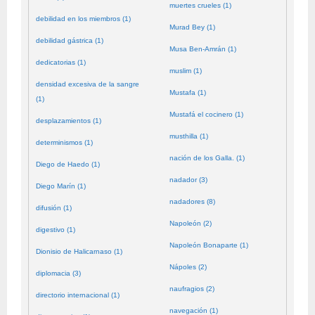
muertes crueles (1)
debilidad en los miembros (1)
Murad Bey (1)
debilidad gástrica (1)
Musa Ben-Amrán (1)
dedicatorias (1)
muslim (1)
densidad excesiva de la sangre
Mustafa (1)
(1)
Mustafá el cocinero (1)
desplazamientos (1)
musthilla (1)
determinismos (1)
nación de los Galla. (1)
Diego de Haedo (1)
nadador (3)
Diego Marín (1)
nadadores (8)
difusión (1)
Napoleón (2)
digestivo (1)
Napoleón Bonaparte (1)
Dionisio de Halicarnaso (1)
Nápoles (2)
diplomacia (3)
naufragios (2)
directorio internacional (1)
navegación (1)