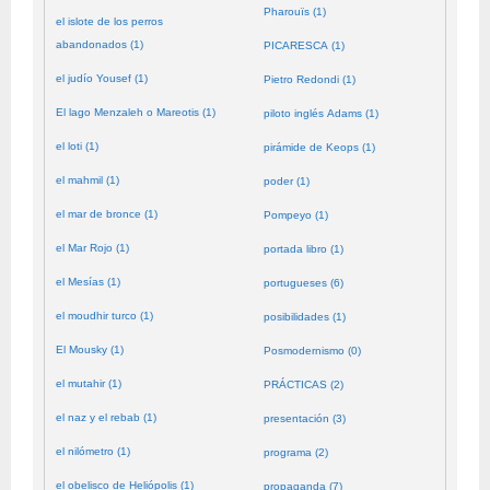
Pharouïs (1)
el islote de los perros
abandonados (1)
PICARESCA (1)
el judío Yousef (1)
Pietro Redondi (1)
El lago Menzaleh o Mareotis (1)
piloto inglés Adams (1)
el loti (1)
pirámide de Keops (1)
el mahmil (1)
poder (1)
el mar de bronce (1)
Pompeyo (1)
el Mar Rojo (1)
portada libro (1)
el Mesías (1)
portugueses (6)
el moudhir turco (1)
posibilidades (1)
El Mousky (1)
Posmodernismo (0)
el mutahir (1)
PRÁCTICAS (2)
el naz y el rebab (1)
presentación (3)
el nilómetro (1)
programa (2)
el obelisco de Heliópolis (1)
propaganda (7)