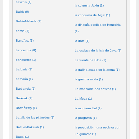
bakchis (1)
la columna Jakín (1)
Balkis (6)
la conquista de Argel (1)
Balkis-Makeda (1)
la dinastía perdida de Henochia
bamia (1)
(1)
Banaïas. (1)
la dote (1)
bancarrota (0)
La esclava de la Isla de Java (1)
banqueros (1)
La fuente de Siloé (1)
barbarie (1)
la gallina asada en la arena (1)
barbarín (1)
la guardia muda (1)
Barbarroja (2)
La mansarde des artistes (1)
Barkouk (1)
La Meca (1)
Barthélemy (1)
la montaña Kaf (1)
batalla de las pirámides (1)
la poligamia (1)
Batn-el-Bakarah (1)
la proposición: una esclava por
un grumete (1)
Battal (1)