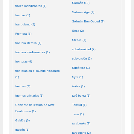
Solimán (10)
frailes mendicantes (1)
Soliman Aga (1)
francos (1)
Solimán Ben-Daoud (1)
franquismo (2)
Sosa (2)
Frontera (8)
Sterkin (1)
frontera literaria (1)
subalternidad (2)
frontera mediterránea (1)
subversión (2)
fronteras (9)
Sudáfrica (1)
fronteras en el mundo hispanico
(1)
Syra (1)
fuentes (3)
takies (1)
fuentes primarias (1)
talé bukra (1)
Gabinete de lectura de Mme.
Talmud (1)
Bonhomme (1)
Tanis (1)
Galdós (0)
tarabouks (1)
galeón (1)
tarbouche (2)