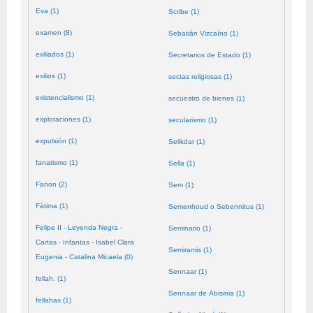
Eva (1)
Scribe (1)
examen (8)
Sebatián Vizcaíno (1)
exiliados (1)
Secretarios de Estado (1)
exilios (1)
sectas religiosas (1)
existencialismo (1)
secuestro de bienes (1)
exploraciones (1)
secularismo (1)
expulsión (1)
Selikdar (1)
fanatismo (1)
Sella (1)
Fanon (2)
Sem (1)
Fátima (1)
Semenhoud o Sebennitus (1)
Felipe II - Leyenda Negra -
Seminario (1)
Cartas - Infantas - Isabel Clara
Semiramis (1)
Eugenia - Catalina Micaela (0)
Sennaar (1)
fellah. (1)
Sennaar de Abisinia (1)
fellahas (1)