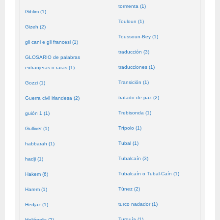
tormenta (1)
Giblim (1)
Touloun (1)
Gizeh (2)
Toussoun-Bey (1)
gli cani e gli francesi (1)
traducción (3)
GLOSARIO de palabras
traducciones (1)
extranjeras o raras (1)
Transición (1)
Gozzi (1)
tratado de paz (2)
Guerra civil irlandesa (2)
Trebisonda (1)
guión 1 (1)
Trípolo (1)
Gulliver (1)
Tubal (1)
habbarah (1)
Tubalcaín (3)
hadji (1)
Tubalcaín o Tubal-Caín (1)
Hakem (6)
Túnez (2)
Harem (1)
turco nadador (1)
Hedjaz (1)
Turquía (1)
Heliópolis (2)