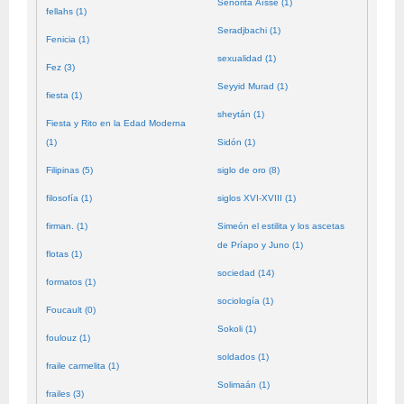
Señorita Aïssé (1)
fellahs (1)
Seradjbachi (1)
Fenicia (1)
sexualidad (1)
Fez (3)
Seyyid Murad (1)
fiesta (1)
sheytán (1)
Fiesta y Rito en la Edad Moderna
(1)
Sidón (1)
Filipinas (5)
siglo de oro (8)
filosofía (1)
siglos XVI-XVIII (1)
firman. (1)
Simeón el estilita y los ascetas
de Príapo y Juno (1)
flotas (1)
sociedad (14)
formatos (1)
sociología (1)
Foucault (0)
Sokoli (1)
foulouz (1)
soldados (1)
fraile carmelita (1)
Solimaán (1)
frailes (3)