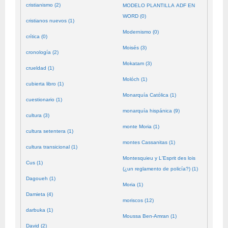
cristianismo (2)
MODELO PLANTILLA ADF EN
WORD (0)
cristianos nuevos (1)
Modernismo (0)
crítica (0)
Moisés (3)
cronología (2)
Mokatam (3)
crueldad (1)
Molóch (1)
cubierta libro (1)
Monarquía Católica (1)
cuestionario (1)
monarquía hispánica (9)
cultura (3)
monte Moria (1)
cultura setentera (1)
montes Cassanitas (1)
cultura transicional (1)
Montesquieu y L'Esprit des lois
Cus (1)
(¿un reglamento de policía?) (1)
Dagoueh (1)
Moria (1)
Damieta (4)
moriscos (12)
darbuka (1)
Moussa Ben-Amran (1)
David (2)