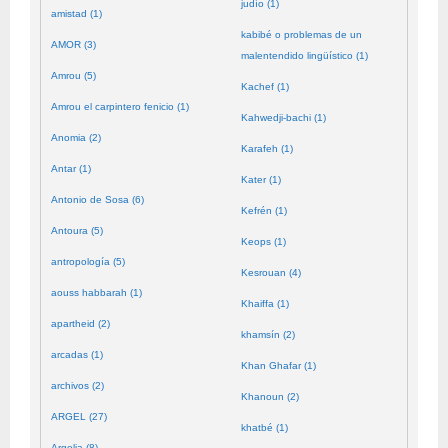
judío (1)
amistad (1)
kabibé o problemas de un
AMOR (3)
malentendido lingüístico (1)
Amrou (5)
Kachef (1)
Amrou el carpintero fenicio (1)
Kahwedji-bachi (1)
Anomia (2)
Karafeh (1)
Antar (1)
Kater (1)
Antonio de Sosa (6)
Kefrén (1)
Antoura (5)
Keops (1)
antropología (5)
Kesrouan (4)
aouss habbarah (1)
Khaiffa (1)
apartheid (2)
khamsín (2)
arcadas (1)
Khan Ghafar (1)
archivos (2)
Khanoun (2)
ARGEL (27)
khatbé (1)
Argelia (8)