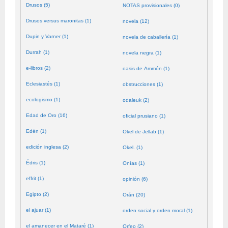
Drusos (5)
NOTAS provisionales (0)
Drusos versus maronitas (1)
novela (12)
Dupin y Varner (1)
novela de caballería (1)
Durrah (1)
novela negra (1)
e-libros (2)
oasis de Ammón (1)
Eclesiastés (1)
obstrucciones (1)
ecologismo (1)
odaleuk (2)
Edad de Oro (16)
oficial prusiano (1)
Edén (1)
Okel de Jellab (1)
edición inglesa (2)
Okel. (1)
Édris (1)
Onías (1)
effrit (1)
opinión (6)
Egipto (2)
Orán (20)
el ajuar (1)
orden social y orden moral (1)
el amanecer en el Mataré (1)
Orfeo (2)