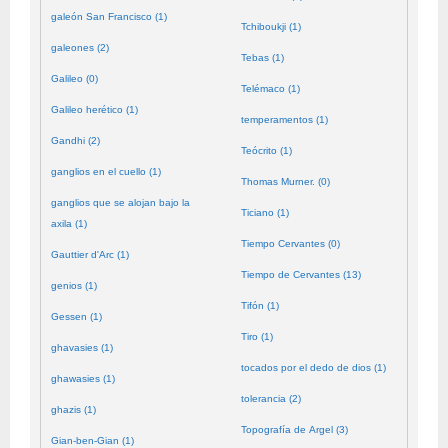
galeón San Francisco (1)
Tchiboukji (1)
galeones (2)
Tebas (1)
Galileo (0)
Telémaco (1)
Galileo herético (1)
temperamentos (1)
Gandhi (2)
Teócrito (1)
ganglios en el cuello (1)
Thomas Murner. (0)
ganglios que se alojan bajo la
Ticiano (1)
axila (1)
Tiempo Cervantes (0)
Gauttier d'Arc (1)
Tiempo de Cervantes (13)
genios (1)
Tifón (1)
Gessen (1)
Tiro (1)
ghavasies (1)
tocados por el dedo de dios (1)
ghawasies (1)
tolerancia (2)
ghazis (1)
Topografía de Argel (3)
Gian-ben-Gian (1)