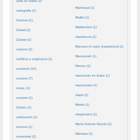
carta en árabe (2)
Mahmoud (1)
cartografia (1)
Maillet (1)
Cartoum (1)
Makbenách (1)
Cassal (1)
mamelucos (1)
Cassas (1)
Mansour el copto (nadadores) (1)
catarros (2)
Mansourah (1)
católicos y anglicanos (1)
Mansur (1)
cautiverio (10)
manuscrito en árabe (1)
cautivos (7)
manuscritos (1)
cavas. (1)
mapa (1)
cavases (1)
Mareb (1)
Cedrón (1)
marginados (1)
celebración (1)
María Antonia Garcés (1)
censura (1)
Mármara (1)
centenario (2)