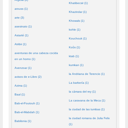
Khatibecsir (1)
arouss (1)
Khazindar (1)
arte (3)
Khowals (1)
asesinato (1)
kohle (1)
Astarté (1)
Kouchouk (1)
Atribir (1)
Koûs (1)
aventuras de una cabeza cocida
ktab (1)
en un horno (1)
kumkan (1)
Avenzoar (1)
la Andriana de Terencio (1)
avisos de e-Libro (2)
La barbería (1)
Azima (1)
la cámara del rey (1)
Baal (1)
La caravana de la Meca (1)
Bab-el-Foutouh (1)
la ciudad de las tumbas (1)
Bab-el-Mabdah (1)
la ciudad romana de Julia Felix
Babilonia (1)
(1)