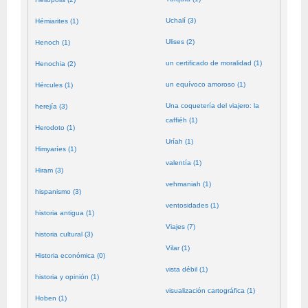
Uchalí (3)
Hémiarites (1)
Ulises (2)
Henoch (1)
un certificado de moralidad (1)
Henochia (2)
un equívoco amoroso (1)
Hércules (1)
Una coquetería del viajero: la
herejía (3)
caffiéh (1)
Herodoto (1)
Uríah (1)
Himyaríes (1)
valentía (1)
Hiram (3)
vehmaniah (1)
hispanismo (3)
ventosidades (1)
historia antigua (1)
Viajes (7)
historia cultural (3)
Vilar (1)
Historia económica (0)
vista débil (1)
historia y opinión (1)
visualización cartográfica (1)
Hoben (1)