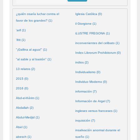
¿quién osaría luchar contra el
Iglesia Católica (0)
favor de los grandes? (1)
il Giorgione (1)
'arif (1)
iLUSTRE FREGONA (1)
'ifrit (1)
inconvenientes del celibato (1)
"¡Gallina al agua!" (1)
Index Librorum Prohibitorum (0)
"al sable y al bastón" (1)
indios (2)
13 relatos (2)
Individualismo (0)
2015 (0)
Individuo Moderno (0)
2016 (0)
información (7)
Abd-el-Kérim (1)
Información de Argel (7)
Abdallah (2)
ingleses versus franceses (1)
Abdul-Medjid (1)
inquisición (7)
Abel (1)
insalivación anormal durante el
abesch (1)
sueño (1)