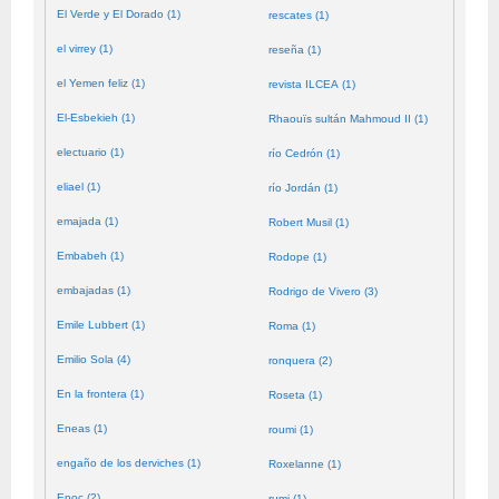
El Verde y El Dorado (1)
rescates (1)
el virrey (1)
reseña (1)
el Yemen feliz (1)
revista ILCEA (1)
El-Esbekieh (1)
Rhaouïs sultán Mahmoud II (1)
electuario (1)
río Cedrón (1)
eliael (1)
río Jordán (1)
emajada (1)
Robert Musil (1)
Embabeh (1)
Rodope (1)
embajadas (1)
Rodrigo de Vivero (3)
Emile Lubbert (1)
Roma (1)
Emilio Sola (4)
ronquera (2)
En la frontera (1)
Roseta (1)
Eneas (1)
roumi (1)
engaño de los derviches (1)
Roxelanne (1)
Enoc (2)
rumi (1)