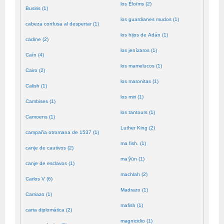
los Éloïms (2)
Busiris (1)
los guardianes mudos (1)
cabeza confusa al despertar (1)
los hijos de Adán (1)
cadine (2)
los jenízaros (1)
Caín (4)
los mamelucos (1)
Cairo (2)
los maronitas (1)
Calish (1)
los miri (1)
Cambises (1)
los tantours (1)
Camoens (1)
Luther King (2)
campaña otromana de 1537 (1)
ma fish. (1)
canje de cautivos (2)
ma’ŷūn (1)
canje de esclavos (1)
machlah (2)
Carlos V (6)
Madrazo (1)
Carriazo (1)
mafish (1)
carta diplomática (2)
magnicidio (1)