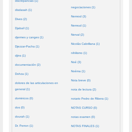
discrepancias (1)
negociaciones (1)
disdasah (1)
Nemrod (3)
Dives (2)
Nemrud (1)
Djabaïl (1)
Nerval (2)
djermes y canges (1)
Nicolás Cabrillana (1)
Djezzar-Pacha (1)
nihilismo (1)
djins (1)
Noé (3)
documentación (2)
Noéma (1)
Dohza (1)
Nota breve (0)
dolores de las articulaciones en
general (1)
nota de lectura (2)
dominicos (0)
notario Pedro de Ribera (1)
dos (0)
NOTAS CURSO (0)
dourah (1)
notas examen (0)
Dr. Perron (1)
NOTAS FINALES (1)