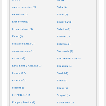
ensayo poemático (2)
Saba (3)
entrevistas (1)
Sadoc (4)
Erich Fromm (0)
Saint Phar (1)
Erving Goffman (0)
Saladino (2)
Esbeh (1)
Salahoc (1)
esclavas blancas (1)
Salomón (3)
esclavas negras (1)
Samotracia (1)
esclavos (1)
San Juan de Acre (4)
Esna; Laïas y Aspasias (1)
Saqqarah (1)
España (17)
Sarahil (2)
especias (5)
Sartre (1)
essouad (1)
Saurid (1)
ESTAMBUL (10)
Sbrigani (1)
Europa y América (1)
Schibboleth (1)