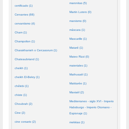
maronitas (5)
certificado (1)
Martin Lutero (0)
Cervantes (68)
marxismo (0)
cervantismo (4)
máscara (1)
Cham (1)
Mascarille (1)
Champolion (1)
Mataré (1)
Charakhanieh o Cercasorum (1)
Mateo Rizzi (0)
Chateaubriand (1)
materiales (1)
cheikh (1)
Mathusaël (1)
cheikh El-Bekry (1)
Matttarée (1)
chélebi (1)
Maviaël (2)
chiste (1)
Mediterraneo - siglo XVI - Imperio
Choubrah (2)
Habsburgo - Imperio Otomano -
Cine (2)
Espionaje (1)
cine corsario (2)
mekkias (1)