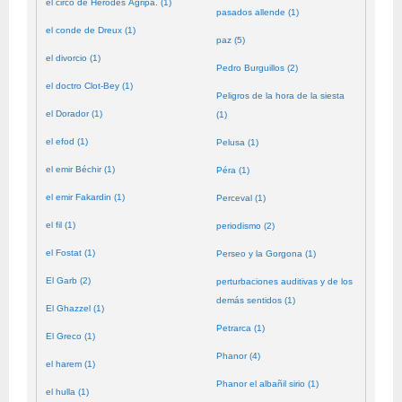
el circo de Herodes Agripa. (1)
pasados allende (1)
el conde de Dreux (1)
paz (5)
el divorcio (1)
Pedro Burguillos (2)
el doctro Clot-Bey (1)
Peligros de la hora de la siesta
el Dorador (1)
(1)
el efod (1)
Pelusa (1)
el emir Béchir (1)
Péra (1)
el emir Fakardin (1)
Perceval (1)
el fil (1)
periodismo (2)
el Fostat (1)
Perseo y la Gorgona (1)
El Garb (2)
perturbaciones auditivas y de los
demás sentidos (1)
El Ghazzel (1)
Petrarca (1)
El Greco (1)
Phanor (4)
el harem (1)
Phanor el albañil sirio (1)
el hulla (1)