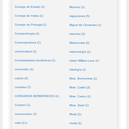
Consejo de Estado (1)
Micerino (1)
Consejo de Indias (1)
migraciones (5)
Consejo de Portugal (1)
Miguel de Cervantes (1)
Constantinopla (1)
minorías (2)
Contemporánea (1)
Misericordia (0)
contracultura (1)
misionología (1)
Contrariedades domésticas (1)
mister William Lane (1)
conversión (1)
mitología (1)
coptos (3)
Mme. Bonhomme (1)
corsarios (7)
Mme. Carlès (3)
CORSARIOS BERBERISCOS (1)
Mme. Cartou (1)
Corydon (1)
Mme. Staël (1)
couscoussou (1)
Moab (1)
crisis (11)
moals (1)