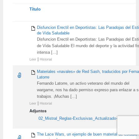
Tienes
Título
adjunto
Disfuncion Erectil en Deportistas: Las Paradojas del Esti
de Vida Saludable
Disfuncion Erectil en Deportistas: Las Paradojas del Esti
de Vida Saludable El mundo del deporte y la actividad fi
intensa […]
|
Leer
Historial
Materiales «navales» de Red Sash, traducidos por Fern
Latorre
Fernando Latorre, un activo veterano del mundo del
wargame, nos ha dado permiso expreso para enlazar a 
trabajos. ¡Muchas […]
|
Leer
Historial
Adjuntos
02_Mistral_Reglas-Exclusivas_Actualizado-a-2.0_ES.pd
The Lace Wars, un ejemplo de buen material de estudio