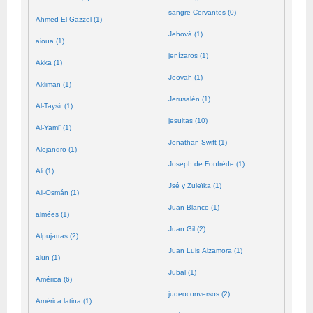
sangre Cervantes (0)
Ahmed El Gazzel (1)
Jehová (1)
aioua (1)
jenízaros (1)
Akka (1)
Jeovah (1)
Akliman (1)
Jerusalén (1)
Al-Taysir (1)
jesuitas (10)
Al-Yami' (1)
Jonathan Swift (1)
Alejandro (1)
Joseph de Fonfrède (1)
Ali (1)
Jsé y Zuleïka (1)
Ali-Osmán (1)
Juan Blanco (1)
almées (1)
Juan Gil (2)
Alpujarras (2)
Juan Luis Alzamora (1)
alun (1)
Jubal (1)
América (6)
judeoconversos (2)
América latina (1)