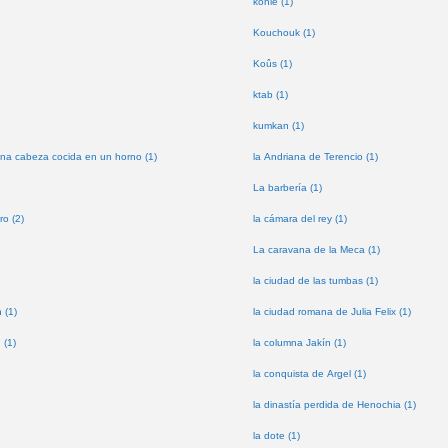
kohle (1)
Kouchouk (1)
Koûs (1)
ktab (1)
kumkan (1)
na cabeza cocida en un horno (1)
la Andriana de Terencio (1)
La barbería (1)
ro (2)
la cámara del rey (1)
La caravana de la Meca (1)
la ciudad de las tumbas (1)
 (1)
la ciudad romana de Julia Felix (1)
 (1)
la columna Jakín (1)
la conquista de Argel (1)
la dinastía perdida de Henochia (1)
la dote (1)