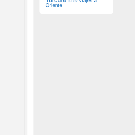
Viajes a
Túnez
Oriente