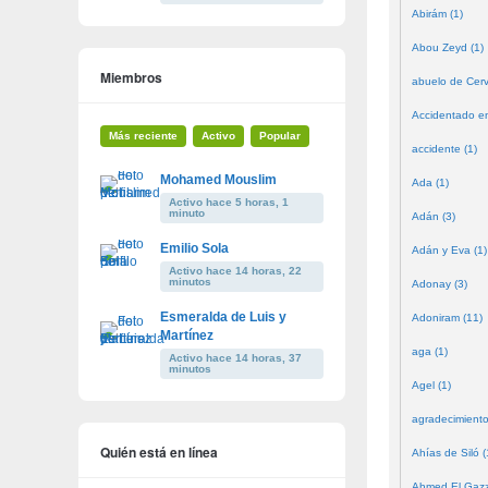
Abirám (1)
Abou Zeyd (1)
Miembros
abuelo de Cerv
Accidentado en
Más reciente
Activo
Popular
accidente (1)
Mohamed Mouslim
Ada (1)
Activo hace 5 horas, 1
minuto
Adán (3)
Emilio Sola
Adán y Eva (1)
Activo hace 14 horas, 22
minutos
Adonay (3)
Esmeralda de Luis y
Adoniram (11)
Martínez
aga (1)
Activo hace 14 horas, 37
minutos
Agel (1)
agradecimiento
Quién está en línea
Ahías de Siló (
Ahmed El Gazze