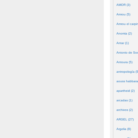
AMOR (3)
Amrou (5)
Amrou el carpin
Anomia (2)
Antar (1)
Antonio de Sos
Antoura (5)
antropología (5
aouss habbara
apartheid (2)
arcadas (1)
archivos (2)
ARGEL (27)
Argelia (8)