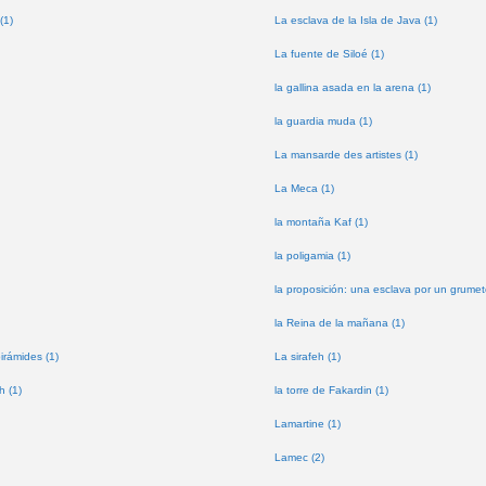
(1)
La esclava de la Isla de Java (1)
La fuente de Siloé (1)
la gallina asada en la arena (1)
la guardia muda (1)
La mansarde des artistes (1)
La Meca (1)
la montaña Kaf (1)
la poligamia (1)
la proposición: una esclava por un grumet
la Reina de la mañana (1)
pirámides (1)
La sirafeh (1)
h (1)
la torre de Fakardin (1)
Lamartine (1)
Lamec (2)