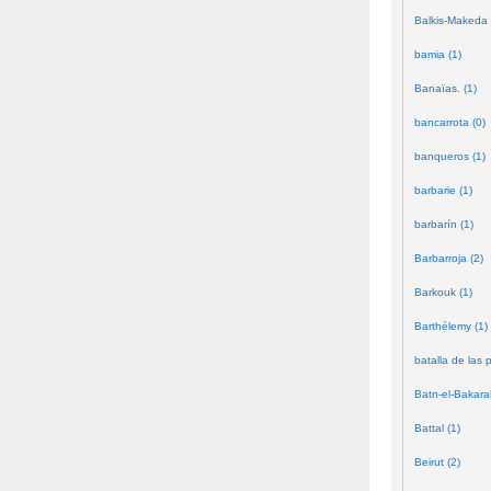
Balkis-Makeda 
bamia (1)
Banaïas. (1)
bancarrota (0)
banqueros (1)
barbarie (1)
barbarín (1)
Barbarroja (2)
Barkouk (1)
Barthélemy (1)
batalla de las 
Batn-el-Bakara
Battal (1)
Beirut (2)