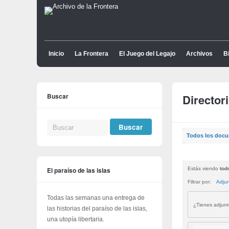
Inicio
La Frontera
El Juego del Legajo
Archivos
Bi
Buscar
Director
Todos los doc
El paraíso de las islas
Estás viendo
tod
Filtrar por:
Adju
Todas las semanas una entrega de
¿Tienes adjun
las historias del paraíso de las islas,
una utopía libertaria.
Buscar