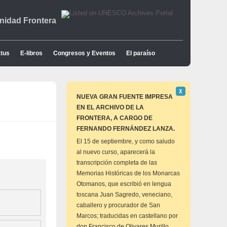
idad Frontera
tus
E-libros
Congresos y Eventos
El paraíso
Descartar
Χ
este
NUEVA GRAN FUENTE IMPRESA
aviso
EN EL ARCHIVO DE LA
FRONTERA, A CARGO DE
FERNANDO FERNÁNDEZ LANZA.
El 15 de septiembre, y como saludo
al nuevo curso, aparecerá la
transcripción completa de las
Memorias Históricas de los Monarcas
Otomanos, que escribió en lengua
toscana Juan Sagredo, veneciano,
caballero y procurador de San
Marcos; traducidas en castellano por
don Francisco de Olivares Murillo,