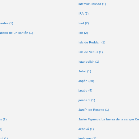
interculturalidad (1)
IRA (2)
antes (1)
Irad (2)
tierro de un santón (1)
Isis (2)
Isla de Roddah (1)
Isla de Venus (1)
Istanbollah (1)
Jabel (1)
Japón (20)
jarabe (4)
jarabe 2 (1)
Jardín de Rosette (1)
s (1)
Javier Figueroa La fuerza de la sangre Ce
1)
Jehová (1)
l (1)
jenízaros (1)