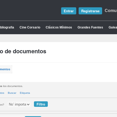
Entrar
Registrarse
Comun
bliografia
Cine Corsario
Clásicos Mínimos
Grandes Fuentes
Galea
io de documentos
umentos
os
los documentos.
ntos
Buscar
Etiqueta
tos?