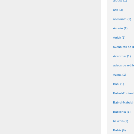
arouss (1)
arte (3)
asesinato (1)
Astarté (1)
Atribir (1)
aventuras de u
Avenzoar (1)
avisos de e-Lib
Azima (1)
Baal (1)
Bab-el-Foutouh
Bab-el-Mabdah
Babilonia (1)
bakchis (1)
Balkis (6)