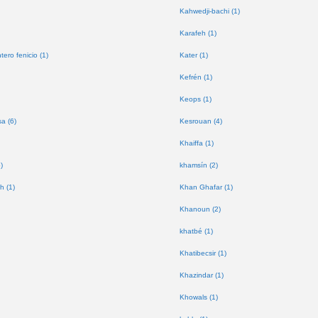
Kahwedji-bachi (1)
Karafeh (1)
tero fenicio (1)
Kater (1)
Kefrén (1)
Keops (1)
a (6)
Kesrouan (4)
Khaiffa (1)
)
khamsín (2)
h (1)
Khan Ghafar (1)
Khanoun (2)
khatbé (1)
Khatibecsir (1)
Khazindar (1)
Khowals (1)