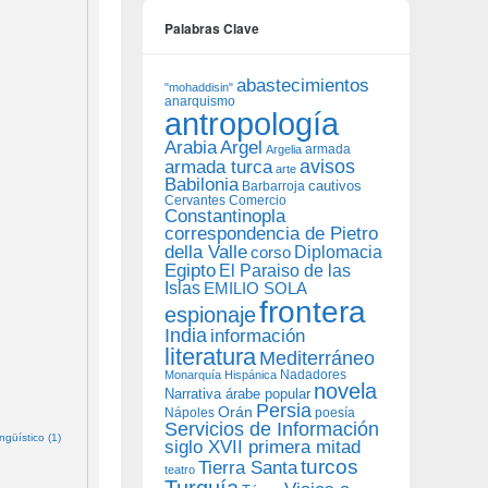
Palabras Clave
abastecimientos
"mohaddisin"
anarquismo
antropología
Arabia
Argel
armada
Argelia
avisos
armada turca
arte
Babilonia
Barbarroja
cautivos
Cervantes
Comercio
Constantinopla
correspondencia de Pietro
della Valle
Diplomacia
corso
Egipto
El Paraiso de las
Islas
EMILIO SOLA
frontera
espionaje
India
información
literatura
Mediterráneo
Nadadores
Monarquía Hispánica
novela
Narrativa árabe popular
Persia
Orán
Nápoles
poesía
Servicios de Información
güístico (1)
siglo XVII primera mitad
turcos
Tierra Santa
teatro
Turquía