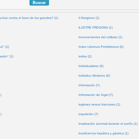
uchar contra el favor de los grandes? (1)
il Giorgione (1)
iLUSTRE FREGONA (1)
inconvenientes del celibato (1)
a!" (1)
Index Librorum Prohibitorum (0)
astón" (1)
indios (2)
Individualismo (0)
Individuo Moderno (0)
información (7)
)
Información de Argel (7)
ingleses versus franceses (1)
1)
inquisición (7)
insalivación anormal durante el sueño (1)
insuficiencia hepática y gástrica (1)