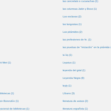
las cancrelats o cucarachas (1)
las columnas Jakin y Booz (1)
Las esclavas (2)
las langostas (1)
Las pirámides (2)
las profesiones de fe. (1)
las pruebas de "iniciación" en la pirámide 
laʿūq (1)
t Meri (1)
Lepsius (1)
leyenda del grial (1)
Leyenda Negra (9)
leyly (1)
bliotecas (1)
Líbano (3)
don Borondón (1)
literatura de avisos (2)
nacional de bibliotecas (1)
literatura española (1)