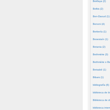
Bekfaya (2)
Belkis (2)
Ben-Daoud (1)
Benoni (4)
Berbería (1)
Besestaín (1)
Betania (2)
Bethmérie (3)
Bethmérie o Bei
Betsabé (1)
Bibars (1)
bibliografía (6)
biblioteca de bi
Biblioteca de 
biblioteca inter