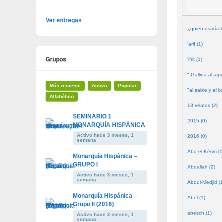
Ver entregas
¿quién osaría l
'arif (1)
Grupos
'ifrit (1)
"¡Gallina al agu
Más reciente
Activo
Popular
"al sable y al b
Alfabético
13 relatos (2)
SEMINARIO 1
2015 (0)
MONARQUÍA HISPÁNICA
Activo hace 3 meses, 1
2016 (0)
semana
Abd-el-Kérim (1
Monarquía Hispánica –
GRUPO I
Abdallah (2)
Activo hace 3 meses, 1
semana
Abdul-Medjid (
Monarquía Hispánica –
Abel (1)
Grupo II (2016)
abesch (1)
Activo hace 3 meses, 1
semana