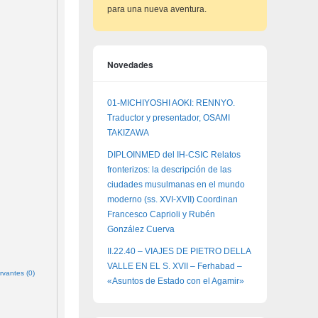
para una nueva aventura.
Novedades
01-MICHIYOSHI AOKI: RENNYO.
Traductor y presentador, OSAMI
TAKIZAWA
DIPLOINMED del IH-CSIC Relatos
fronterizos: la descripción de las
ciudades musulmanas en el mundo
moderno (ss. XVI-XVII) Coordinan
Francesco Caprioli y Rubén
González Cuerva
II.22.40 – VIAJES DE PIETRO DELLA
VALLE EN EL S. XVII – Ferhabad –
rvantes (0)
«Asuntos de Estado con el Agamir»