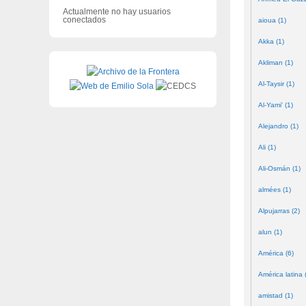
Actualmente no hay usuarios
conectados
aioua (1)
Akka (1)
Akliman (1)
Al-Taysir (1)
Al-Yami' (1)
Alejandro (1)
Ali (1)
Ali-Osmán (1)
almées (1)
Alpujarras (2)
alun (1)
América (6)
América latina 
amistad (1)