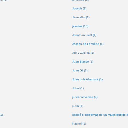
Jeovah (1)
Jerusalén (1)
jesuitas (10)
Jonathan Swift (1)
Joseph de Fonfrède (1)
Jsé y Zuleïka (1)
Juan Blanco (1)
Juan Gil (2)
Juan Luis Alzamora (1)
Jubal (1)
judeoconversos (2)
judío (1)
(1)
kabibé o problemas de un malentendido lin
Kachef (1)