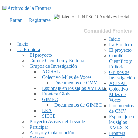
Entrar
Registrarse
Comunidad Frontera
Inicio
Inicio
La Frontera
La Frontera
El proyecto
El proyecto
Comité
Comité Científico y Editorial
Científico y
Grupos de Investigación
Editorial
ACISAL
Grupos de
Colectivo Miles de Voces
Investigación
Documentos de CMV
ACISAL
Espionaje en los siglos XVI-XIX
Colectivo
Frontera Global
Miles de
GIMEC
Voces
Documentos de GIMEC
Documentos
LEA
de CMV
SIECE
Espionaje en
Proyecto Avisos del Levante
los siglos
Participar
XVI-XIX
Apoyo y Colaboración
Frontera