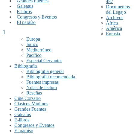
Grandes Fuentes
487
Galeatus
Documentos
E-libros
del Legajo
Congresos y Eventos
Archivos
El paraíso
África
América
Eurasia
Europa
Índico
Mediterráneo
Pacífico
Especial Cervantes
Bibliografia
Bibliografia general
Bibliografía recomendada
Fuentes impresas
Notas de lectura
Reseñas
Cine Corsario
Clásicos Mínimos
Grandes Fuentes
Galeatus
E-libros
Congresos y Eventos
El paraíso