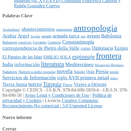
moderno (ss. XVI-XVII) Coordinan Francesco Caprioli y
Rubén González Cuerva
Palabras Clave
antropología
abastecimientos
anarquismo
"mohaddisin"
avisos
Arabia
Argel
armada turca
Babilonia
armada
Argelia
arte
Constantinopla
cautivos
Barbarroja
Cervantes
Comercio
Egipto
correspondencia de Pietro della Valle
Diplomacia
corso
frontera
espionaje
El Paraiso de las Islas
EMILIO SOLA
literatura
India
Mediterráneo
información
Monarquía Hispánica
novela
Persia
Narrativa árabe popular
Orán
Nadadores
Nápoles
poesía
Servicios de Información
siglo XVII primera mitad
teatro
Turquía
turcos
Tierra Santa
Viajes a Oriente
Túnez
Copyright © CEDCS - I.S.B.N. 978-84-690-5859-6 - I.B.S.N. 978-
84-690-58 |
Aviso Legal y Condiciones de Uso
|
Política de
privacidad y Cookies
| Licencia
Creative Commons:
Reconocimiento-No comercial / 3.0 Unported License
Nuevo informe
Cerrar