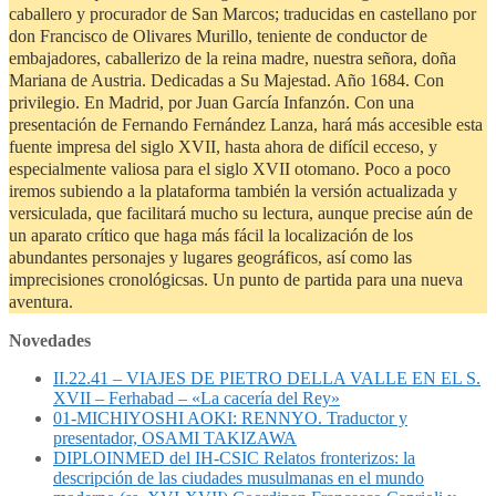
caballero y procurador de San Marcos; traducidas en castellano por
don Francisco de Olivares Murillo, teniente de conductor de
embajadores, caballerizo de la reina madre, nuestra señora, doña
Mariana de Austria. Dedicadas a Su Majestad. Año 1684. Con
privilegio. En Madrid, por Juan García Infanzón. Con una
presentación de Fernando Fernández Lanza, hará más accesible esta
fuente impresa del siglo XVII, hasta ahora de difícil ecceso, y
especialmente valiosa para el siglo XVII otomano. Poco a poco
iremos subiendo a la plataforma también la versión actualizada y
versiculada, que facilitará mucho su lectura, aunque precise aún de
un aparato crítico que haga más fácil la localización de los
abundantes personajes y lugares geográficos, así como las
imprecisiones cronológicsas. Un punto de partida para una nueva
aventura.
Novedades
II.22.41 – VIAJES DE PIETRO DELLA VALLE EN EL S.
XVII – Ferhabad – «La cacería del Rey»
01-MICHIYOSHI AOKI: RENNYO. Traductor y
presentador, OSAMI TAKIZAWA
DIPLOINMED del IH-CSIC Relatos fronterizos: la
descripción de las ciudades musulmanas en el mundo