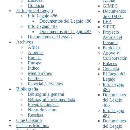
Enlaces
Global
Contacta
GIMEC
El Juego del Legajo
Documentos
Info Legajo 486
de GIMEC
Documentos del Legajo 486
LEA
Info Legajo 487
SIECE
Documentos del Legajo 487
Proyecto
Documentos del Legajo
Avisos del
Archivos
Levante
África
Participar
América
Apoyo y
Eurasia
Colaboración
Europa
Enlaces
Índico
Contacta
Mediterráneo
El Juego del
Pacífico
Legajo
Especial Cervantes
Info Legajo
Bibliografia
486
Bibliografia general
Documentos
Bibliografía recomendada
del Legajo
Fuentes impresas
486
Notas de lectura
Info Legajo
Reseñas
487
Cine Corsario
Documentos
Clásicos Mínimos
del Legajo