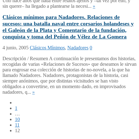
Uno hace años que nada entre relatos ajenos y –tal vez por ello, y
sin querer– ha llegado a plantearse la necesi...
»
Clásicos mínimos para Nadadores. Relaciones de
sucesos: una batalla naval entre corsarios holandeses y
el Galeón de la Plata y Comentario de la fundación,
conquista y toma del Peñón de Vélez de La Gomera
4 junio, 2005
Clásicos Mínimos
,
Nadadores
0
Descripción / Resumen A continuación le presentamos dos historias,
recogidas de varias «Relaciones de Sucesos» que deseamos le sirvan
para engrosar esa colección de historias de no-novela, a la que ha
llamado Nadadores. Nadadores, protagonistas de la historia, casi
siempre anónimos, que por distintas vicisitudes se han visto
obligados a convertirse, en un momento dado, en improvisados
nadadores, q...
»
1
…
10
11
12