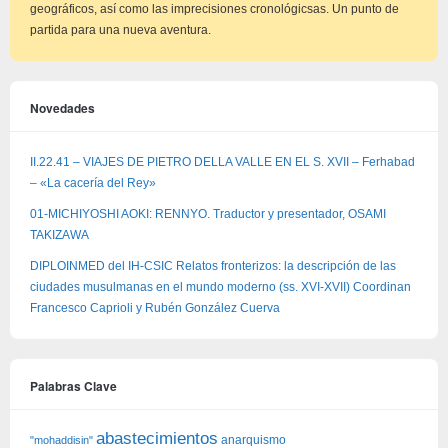
geográficos, así como las imprecisiones cronológicsas. Un punto de
partida para una nueva aventura.
Novedades
II.22.41 – VIAJES DE PIETRO DELLA VALLE EN EL S. XVII – Ferhabad
– «La cacería del Rey»
01-MICHIYOSHI AOKI: RENNYO. Traductor y presentador, OSAMI
TAKIZAWA
DIPLOINMED del IH-CSIC Relatos fronterizos: la descripción de las
ciudades musulmanas en el mundo moderno (ss. XVI-XVII) Coordinan
Francesco Caprioli y Rubén González Cuerva
Palabras Clave
abastecimientos
anarquismo
"mohaddisin"