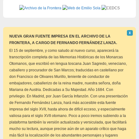
Descar
Χ
este
NUEVA GRAN FUENTE IMPRESA EN EL ARCHIVO DE LA
aviso
FRONTERA, A CARGO DE FERNANDO FERNÁNDEZ LANZA.
El 15 de septiembre, y como saludo al nuevo curso, aparecerá la
transcripción completa de las Memorias Históricas de los Monarcas
Otomanos, que escribió en lengua toscana Juan Sagredo, veneciano,
caballero y procurador de San Marcos; traducidas en castellano por
don Francisco de Olivares Murillo, teniente de conductor de
embajadores, caballerizo de la reina madre, nuestra señora, doña
Mariana de Austria. Dedicadas a Su Majestad. Año 1684. Con
privilegio. En Madrid, por Juan García Infanzón. Con una presentación
de Fernando Fernández Lanza, hará más accesible esta fuente
impresa del siglo XVII, hasta ahora de difícil ecceso, y especialmente
valiosa para el siglo XVII otomano. Poco a poco iremos subiendo a la
plataforma también la versión actualizada y versiculada, que facilitará
mucho su lectura, aunque precise aún de un aparato crítico que haga
más fácil la localización de los abundantes personajes y lugares