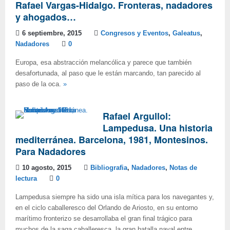
Rafael Vargas-Hidalgo. Fronteras, nadadores
y ahogados…
6 septiembre, 2015
Congresos y Eventos
,
Galeatus
,
Nadadores
0
Europa, esa abstracción melancólica y parece que también
desafortunada, al paso que le están marcando, tan parecido al
paso de la oca.
»
Rafael Argullol:
Lampedusa. Una historia
mediterránea. Barcelona, 1981, Montesinos.
Para Nadadores
10 agosto, 2015
Bibliografia
,
Nadadores
,
Notas de
lectura
0
Lampedusa siempre ha sido una isla mítica para los navegantes y,
en el ciclo caballeresco del Orlando de Ariosto, en su entorno
marítimo fronterizo se desarrollaba el gran final trágico para
muchos de la saga caballeresca, la gran batalla naval entre