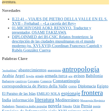
aventura.
Novedades
II.22.41 – VIAJES DE PIETRO DELLA VALLE EN EL S.
XVII – Ferhabad – «La cacería del Rey»
01-MICHIYOSHI AOKI: RENNYO. Traductor y
presentador, OSAMI TAKIZAWA
DIPLOINMED del IH-CSIC Relatos fronterizos: la
descripción de las ciudades musulmanas en el mundo
moderno (ss. XVI-XVII) Coordinan Francesco Caprioli y
Rubén González Cuerva
Palabras Clave
antropología
abastecimientos
anarquismo
"mohaddisin"
avisos
Arabia
Argel
armada turca
Babilonia
armada
Argelia
arte
Constantinopla
cautivos
Barbarroja
Cervantes
Comercio
Egipto
correspondencia de Pietro della Valle
Diplomacia
corso
frontera
espionaje
El Paraiso de las Islas
EMILIO SOLA
literatura
India
Mediterráneo
información
Monarquía Hispánica
novela
Persia
Narrativa árabe popular
Orán
Nadadores
Nápoles
poesía
Servicios de Información