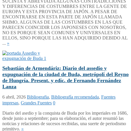
SUCINTA Y ABREVIADA ALGUNAS CONTRADICCIONES
Y DIFERENCIAS DE COSTUMBRES ENTRE LA GENTE DE
EUROPA Y ESTA PROVINCIA DE JAPÓN. A PESAR DE
ENCONTRARSE EN ESTA PARTE DE JAPÓN LLAMADA
SHIMO, ALGUNAS DE LAS COSTUMBRES EN LAS QUE
PARECEN COINCIDIR LOS JAPONESES CON NOSOTROS,
NO ES PORQUE SEAN COMUNES Y UNIVERSALES EN
ELLOS, SINO PORQUE LAS HAN ADQUIRIDO DEBIDO AL
...
»
Sebastián de Armendáriz: Diario del assedio y
expugnación de la ciudad de Buda, metrópoli del Reyno
de Hungría. Present. y edic. de Fernando Fernández
Lanza
6 abril, 2026
Bibliografia
,
Bibliografía recomendada
,
Fuentes
impresas
,
Grandes Fuentes
0
Diario del asedio y la conquista de Buda por los imperiales en 1686,
desde junio a septiembre; para su elaboración, el autor resumió las
noticias y relaciones de sucesos recibidas, una suerte de periodismo
primitivo.
»