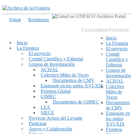
Entrar
Registrarse
Comunidad Frontera
Inicio
Inicio
La Frontera
La Frontera
El proyecto
El proyecto
Comité
Comité Científico y Editorial
Científico y
Grupos de Investigación
Editorial
ACISAL
Grupos de
Colectivo Miles de Voces
Investigación
Documentos de CMV
ACISAL
Espionaje en los siglos XVI-XIX
Colectivo
Frontera Global
Miles de
GIMEC
Voces
Documentos de GIMEC
Documentos
LEA
de CMV
SIECE
Espionaje en
Proyecto Avisos del Levante
los siglos
Participar
XVI-XIX
Apoyo y Colaboración
Frontera