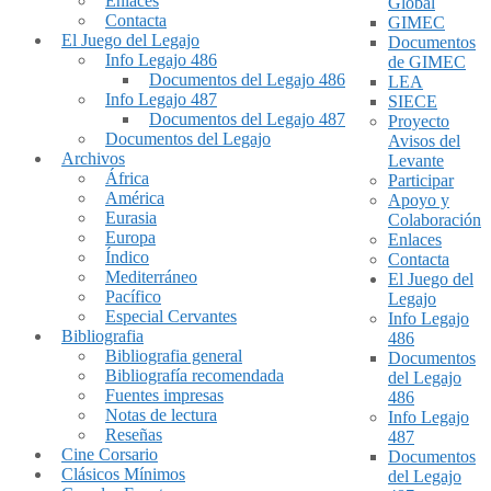
Enlaces
Global
Contacta
GIMEC
El Juego del Legajo
Documentos
Info Legajo 486
de GIMEC
Documentos del Legajo 486
LEA
Info Legajo 487
SIECE
Documentos del Legajo 487
Proyecto
Documentos del Legajo
Avisos del
Archivos
Levante
África
Participar
América
Apoyo y
Eurasia
Colaboración
Europa
Enlaces
Índico
Contacta
Mediterráneo
El Juego del
Pacífico
Legajo
Especial Cervantes
Info Legajo
Bibliografia
486
Bibliografia general
Documentos
Bibliografía recomendada
del Legajo
Fuentes impresas
486
Notas de lectura
Info Legajo
Reseñas
487
Cine Corsario
Documentos
Clásicos Mínimos
del Legajo