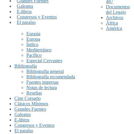
Grandes Fuentes
487
Galeatus
Documentos
E-libros
del Legajo
Congresos y Eventos
Archivos
El paraíso
África
América
Eurasia
Europa
Índico
Mediterráneo
Pacífico
Especial Cervantes
Bibliografia
Bibliografia general
Bibliografía recomendada
Fuentes impresas
Notas de lectura
Reseñas
Cine Corsario
Clásicos Mínimos
Grandes Fuentes
Galeatus
E-libros
Congresos y Eventos
El paraíso