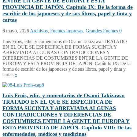
ENTRE LA GENTE DE EUROPA Y ESTA
PROVINCIA DE JAPÓN. Capítulo IX: De la forma de
escribir de los japoneses y de sus libros, papel y tinta y
cartas
6 mayo, 2026
Archivos
,
Fuentes impresas
,
Grandes Fuentes
0
Luis Frois, edic. y comentarios de Osami Takizawa: TRATADO
EN EL QUE SE ESPECIFICA DE FORMA SUCINTA Y
ABREVIADA ALGUNAS CONTRADICCIONES Y
DIFERENCIAS DE COSTUMBRES ENTRE LA GENTE DE
EUROPA Y ESTA PROVINCIA DE JAPÓN. Capítulo IX: De la
forma de escribir de los japoneses y de sus libros, papel y tinta y
cartas
»
Luis Frois, edic. y comentarios de Osami Takizawa:
TRATADO EN EL QUE SE ESPECIFICA DE
FORMA SUCINTA Y ABREVIADA ALGUNAS
CONTRADICCIONES Y DIFERENCIAS DE
COSTUMBRES ENTRE LA GENTE DE EUROPA Y
ESTA PROVINCIA DE JAPÓN. Capítulo VIII: De las
enfermedades, médicos y medicinas