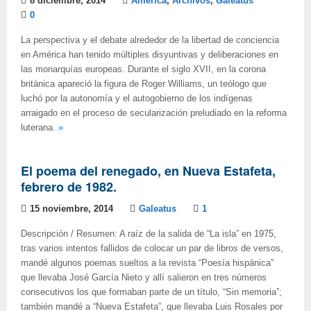
8 diciembre, 2014
América
,
Archivos
,
Galeatus
0
La perspectiva y el debate alrededor de la libertad de conciencia
en América han tenido múltiples disyuntivas y deliberaciones en
las monarquías europeas. Durante el siglo XVII, en la corona
británica apareció la figura de Roger Williams, un teólogo que
luchó por la autonomía y el autogobierno de los indígenas
arraigado en el proceso de secularización preludiado en la reforma
luterana.
»
El poema del renegado, en Nueva Estafeta,
febrero de 1982.
15 noviembre, 2014
Galeatus
1
Descripción / Resumen: A raíz de la salida de “La isla” en 1975,
tras varios intentos fallidos de colocar un par de libros de versos,
mandé algunos poemas sueltos a la revista “Poesía hispánica”
que llevaba José García Nieto y allí salieron en tres números
consecutivos los que formaban parte de un título, “Sin memoria”;
también mandé a “Nueva Estafeta”, que llevaba Luis Rosales por