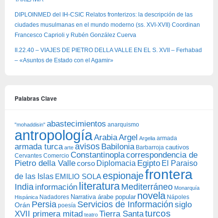
DIPLOINMED del IH-CSIC Relatos fronterizos: la descripción de las
ciudades musulmanas en el mundo moderno (ss. XVI-XVII) Coordinan
Francesco Caprioli y Rubén González Cuerva
II.22.40 – VIAJES DE PIETRO DELLA VALLE EN EL S. XVII – Ferhabad
– «Asuntos de Estado con el Agamir»
Palabras Clave
abastecimientos
anarquismo
"mohaddisin"
antropología
Arabia
Argel
armada
Argelia
avisos
armada turca
Babilonia
Barbarroja
cautivos
arte
Constantinopla
correspondencia de
Cervantes
Comercio
Egipto
Pietro della Valle
Diplomacia
corso
El Paraiso
frontera
espionaje
de las Islas
EMILIO SOLA
literatura
India
Mediterráneo
información
Monarquía
novela
Narrativa árabe popular
Nadadores
Nápoles
Hispánica
Persia
Servicios de Información
siglo
Orán
poesía
turcos
XVII primera mitad
Tierra Santa
teatro