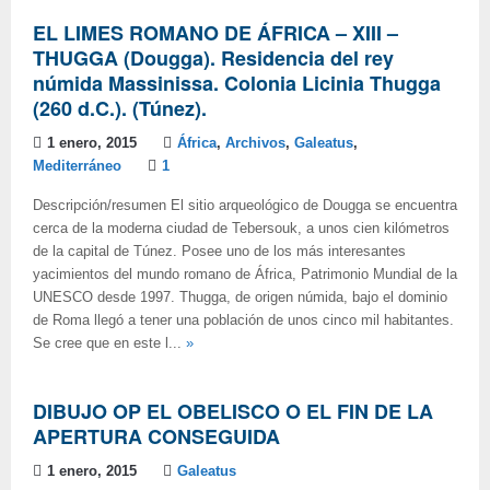
EL LIMES ROMANO DE ÁFRICA – XIII –
THUGGA (Dougga). Residencia del rey
númida Massinissa. Colonia Licinia Thugga
(260 d.C.). (Túnez).
1 enero, 2015
África
,
Archivos
,
Galeatus
,
Mediterráneo
1
Descripción/resumen El sitio arqueológico de Dougga se encuentra
cerca de la moderna ciudad de Tebersouk, a unos cien kilómetros
de la capital de Túnez. Posee uno de los más interesantes
yacimientos del mundo romano de África, Patrimonio Mundial de la
UNESCO desde 1997. Thugga, de origen númida, bajo el dominio
de Roma llegó a tener una población de unos cinco mil habitantes.
Se cree que en este l...
»
DIBUJO OP EL OBELISCO O EL FIN DE LA
APERTURA CONSEGUIDA
1 enero, 2015
Galeatus