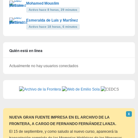
Mohamed Mouslim
Activo hace 8 horas, 29 minutos
Esmeralda de Luis y Martínez
Activo hace 18 horas, 6 minutos
Quién está en línea
Actualmente no hay usuarios conectados
Descar
Χ
este
NUEVA GRAN FUENTE IMPRESA EN EL ARCHIVO DE LA
aviso
FRONTERA, A CARGO DE FERNANDO FERNÁNDEZ LANZA.
El 15 de septiembre, y como saludo al nuevo curso, aparecerá la
transcripción completa de las Memorias Históricas de los Monarcas